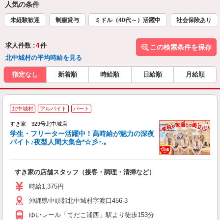
人気の条件
未経験歓迎
制服貸与
ミドル（40代～）活躍中
社会保険あり
求人件数 :
4
件
この検索条件を保存
北中城村の平均時給を見る
指定なし
新着順
時給順
日給順
月給順
北中城村
アルバイト
パート
すき家 329号北中城店
学生・フリーター活躍中！高時給が魅力の深夜
バイト♪夜型人間大集合*☆彡･.｡
つ
すき家の店舗スタッフ（接客・調理・清掃など）
履
ミ
時給1,375円
～
沖縄県中頭郡北中城村字渡口456-3
勤
り
ゆいレール「てだこ浦西」駅より徒歩153分