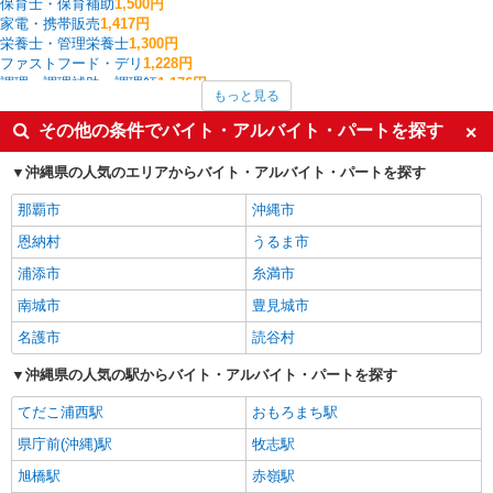
保育士・保育補助
1,500円
家電・携帯販売
1,417円
栄養士・管理栄養士
1,300円
ファストフード・デリ
1,228円
調理・調理補助・調理師
1,176円
もっと見る
ファミリーレストラン・回転寿司
1,150円
レストラン・専門料理店
1,100円
その他の条件でバイト・アルバイト・パートを探す
アパレル販売
1,090円
北中城村の他の職種の平均時給を見る
沖縄県の人気のエリアからバイト・アルバイト・パートを探す
那覇市
沖縄市
恩納村
うるま市
浦添市
糸満市
南城市
豊見城市
名護市
読谷村
沖縄県の人気の駅からバイト・アルバイト・パートを探す
てだこ浦西駅
おもろまち駅
県庁前(沖縄)駅
牧志駅
旭橋駅
赤嶺駅