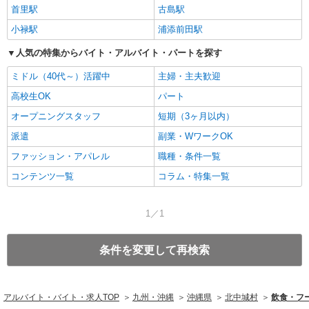
首里駅
古島駅
小禄駅
浦添前田駅
人気の特集からバイト・アルバイト・パートを探す
ミドル（40代～）活躍中
主婦・主夫歓迎
高校生OK
パート
オープニングスタッフ
短期（3ヶ月以内）
派遣
副業・WワークOK
ファッション・アパレル
職種・条件一覧
コンテンツ一覧
コラム・特集一覧
1／1
条件を変更して再検索
アルバイト・バイト・求人TOP
九州・沖縄
沖縄県
北中城村
飲食・フ