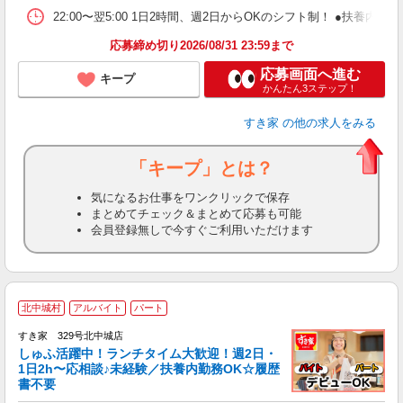
22:00〜翌5:00 1日2時間、週2日からOKのシフト制！ ●扶養内勤務
応募締め切り2026/08/31 23:59まで
応募画面へ進む
キープ
かんたん3ステップ！
すき家
の他の求人をみる
「キープ」とは？
気になるお仕事をワンクリックで保存
まとめてチェック＆まとめて応募も可能
会員登録無しで今すぐご利用いただけます
≪
北中城村
アルバイト
パート
すき家 329号北中城店
しゅふ活躍中！ランチタイム大歓迎！週2日・
安
1日2h〜応相談♪未経験／扶養内勤務OK☆履歴
書不要