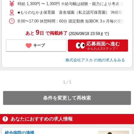
不
時給 1,300円 〜 1,300円 ※給与幅は経験・能力により考慮 交
残
■もりのなかま保育園 喜舎場園（私立認可保育園） 沖縄県北中
金
8:00〜17:00 休憩時間：60分 固定勤務 短期OK 3ヶ月毎の更新
9
あと
日
で掲載終了
(2026/08/18 23:59まで)
応募画面へ進む
キープ
かんたん3ステップ！
株式会社アスカ
の他の求人をみる
1／1
条件を変更して再検索
あなたにおすすめの求人情報
総合病院の清掃