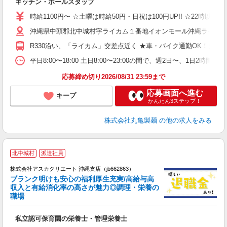
キッチン・ホールスタッフ
入
者
時給1100円〜 ☆土曜は時給50円・日祝は100円UP!! ☆22時以降
歓
沖縄県中頭郡北中城村字ライカム１番地イオンモール沖縄ライカ
～
り
R330沿い、「ライカム」交差点近く ★車・バイク通勤OK！ガ
O
平
平日8:00〜18:00 土日8:00〜23:00の間で、週2日
型
応募締め切り2026/08/31 23:59まで
応募画面へ進む
キープ
かんたん3ステップ！
株式会社丸亀製麺
の他の求人をみる
北中城村
派遣社員
株式会社アスカクリエート 沖縄支店（jb662863）
ブランク明けも安心の福利厚生充実/高給与高
収入と有給消化率の高さが魅力◎調理・栄養の
職場
面
私立認可保育園の栄養士・管理栄養士
入