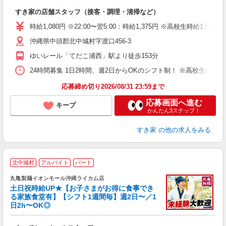
の
すき家の店舗スタッフ（接客・調理・清掃など）
履
タ
時給1,080円 ※22:00〜翌5:00：時給1,375円 ※高校生時給1,023
（
沖縄県中頭郡北中城村字渡口456-3
夜
割
ゆいレール「てだこ浦西」駅より徒歩153分
24時間募集 1日2時間、週2日からOKのシフト制！ ※高校生のシ
応募締め切り2026/08/31 23:59まで
応募画面へ進む
キープ
かんたん3ステップ！
すき家
の他の求人をみる
北中城村
アルバイト
パート
丸亀製麺イオンモール沖縄ライカム店
土日祝時給UP★【お子さまがお得に食事でき
る家族食堂有】【シフト1週間毎】週2日〜／1
日2h〜OK◎
ル