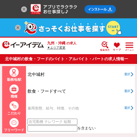
九州・沖縄
の求人
▼エリア変更
北中城村の飲食・フードのバイト・アルバイト・パートの求人情報一
覧
北中城村
選択
勤務地/駅
飲食・フードすべて
選択
職種
雇用形態、給与、特徴、その他
選択
こだわり
を含まない
フリーワード