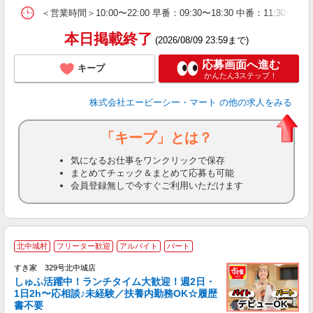
＜営業時間＞10:00〜22:00 早番：09:30〜18:30 中番：
本日掲載終了
(2026/08/09 23:59まで)
応募画面へ進む
キープ
かんたん3ステップ！
株式会社エービーシー・マート
の他の求人をみる
「キープ」とは？
気になるお仕事をワンクリックで保存
まとめてチェック＆まとめて応募も可能
会員登録無しで今すぐご利用いただけます
≪
北中城村
フリーター歓迎
アルバイト
パート
すき家 329号北中城店
しゅふ活躍中！ランチタイム大歓迎！週2日・
安
1日2h〜応相談♪未経験／扶養内勤務OK☆履歴
書不要