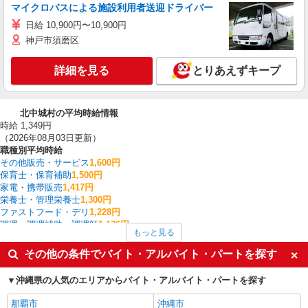
マイクロバスによる施設利用者送迎ドライバー
日給 10,900円〜10,900円
神戸市須磨区
詳細を見る
とりあえずキープ
北中城村の平均時給情報
時給 1,349円
（2026年08月03日更新）
職種別平均時給
その他販売・サービス
1,600円
保育士・保育補助
1,500円
家電・携帯販売
1,417円
栄養士・管理栄養士
1,300円
ファストフード・デリ
1,228円
調理・調理補助・調理師
1,176円
もっと見る
ファミリーレストラン・回転寿司
1,150円
レストラン・専門料理店
1,100円
その他の条件でバイト・アルバイト・パートを探す
アパレル販売
1,090円
北中城村の他の職種の平均時給を見る
沖縄県の人気のエリアからバイト・アルバイト・パートを探す
那覇市
沖縄市