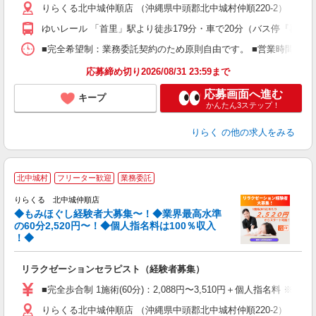
りらくる北中城仲順店 （沖縄県中頭郡北中城村仲順220-2）
躍
額
ゆいレール 「首里」駅より徒歩179分・車で20分（バス停『喜舎
間
ス
■完全希望制：業務委託契約のため原則自由です。 ■営業時間帯（
K.
応募締め切り2026/08/31 23:59まで
応募画面へ進む
キープ
かんたん3ステップ！
りらく
の他の求人をみる
◆
北中城村
フリーター歓迎
業務委託
円
りらくる 北中城仲順店
◆もみほぐし経験者大募集〜！◆業界最高水準
の60分2,520円〜！◆個人指名料は100％収入
！◆
に
間
リラクゼーションセラピスト（経験者募集）
入
た
■完全歩合制 1施術(60分)：2,088円〜3,510円＋個人指名料 
主
りらくる北中城仲順店 （沖縄県中頭郡北中城村仲順220-2）
躍