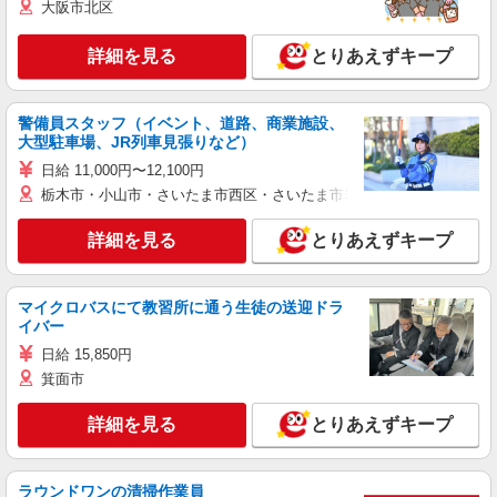
大阪市北区
詳細を見る
とりあえずキープ
警備員スタッフ（イベント、道路、商業施設、
大型駐車場、JR列車見張りなど）
日給 11,000円〜12,100円
栃木市・小山市・さいたま市西区・さいたま市岩槻区・久喜市・蓮田
詳細を見る
とりあえずキープ
マイクロバスにて教習所に通う生徒の送迎ドラ
イバー
日給 15,850円
箕面市
詳細を見る
とりあえずキープ
ラウンドワンの清掃作業員