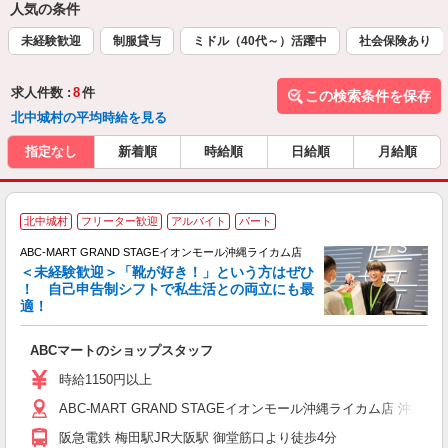
人気の条件
未経験歓迎
制服貸与
ミドル（40代～）活躍中
社会保険あり
求人件数 :
8
件
この検索条件を保存
北中城村の平均時給を見る
指定なし
新着順
時給順
日給順
月給順
北中城村
フリーター歓迎
アルバイト
パート
ABC-MART GRAND STAGEイオンモール沖縄ライカム店
＜未経験歓迎＞「靴が好き！」という方はぜひ
！ 自己申告制シフトで私生活との両立にも最
適！
き
ABCマートのショップスタッフ
未
あ
時給1150円以上
企
ABC-MART GRAND STAGEイオンモール沖縄ライカム店 沖縄県
支
阪急電鉄 梅田駅JR大阪駅 御堂筋口より徒歩4分