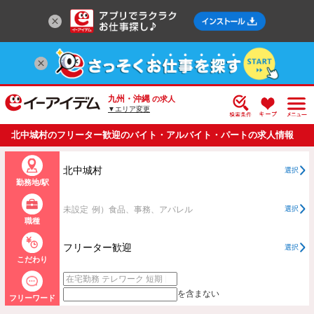
九州・沖縄
の求人
▼エリア変更
北中城村のフリーター歓迎のバイト・アルバイト・パートの求人情報
一覧
北中城村
選択
勤務地/駅
未設定
例）食品、事務、アパレル
選択
職種
フリーター歓迎
選択
こだわり
を含まない
フリーワード