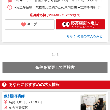
ゆいレール 「首里」駅より徒歩179分・車で20分（バス停『喜舎
間
ス
■完全希望制：業務委託契約のため原則自由 ■営業時間帯（10:0
K.
応募締め切り2026/08/31 23:59まで
応募画面へ進む
キープ
かんたん3ステップ！
りらく
の他の求人をみる
1／1
条件を変更して再検索
あなたにおすすめの求人情報
個別指導講師
時給 1,040円〜1,390円
仙台市青葉区