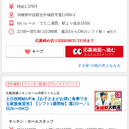
ミ
時給1,375円
～
沖縄県中頭郡北中城村字渡口456-3
勤
り
ゆいレール「てだこ浦西」駅より徒歩153分
22:00〜翌5:00 1日2時間、週2日からOKのシフト制！ ●扶養内勤務
応募締め切り2026/08/31 23:59まで
応募画面へ進む
キープ
かんたん3ステップ！
すき家
の他の求人をみる
北中城村
フリーター歓迎
アルバイト
パート
丸亀製麺イオンモール沖縄ライカム店
土日祝時給UP★【お子さまがお得に食事でき
る家族食堂有】【シフト1週間毎】週2日〜／1
日2h〜OK◎
ル
キッチン・ホールスタッフ
入
者