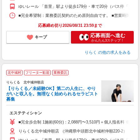
額
ゆいレール 「首里」駅より徒歩179分・車で20分（バス停『喜舎
間
ス
■完全希望制：業務委託契約のため原則自由です。 ■営業時間帯（
K.
応募締め切り2026/08/31 23:59まで
応募画面へ進む
キープ
かんたん3ステップ！
りらく
の他の求人をみる
北中城村
フリーター歓迎
業務委託
りらくる 北中城仲順店
【りらくる／未経験OK】第二の人生に、やり
がいと収入を。無理なく始められるセラピスト
募集
つ
エステティシャン
入
た
■完全歩合制 1施術(60分)：2,088円〜3,510円＋個人指名料 ※
主
りらくる北中城仲順店 （沖縄県中頭郡北中城村仲順220-2）
躍
額