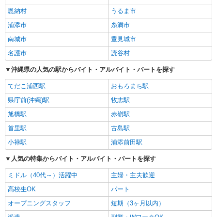
恩納村
うるま市
浦添市
糸満市
南城市
豊見城市
名護市
読谷村
沖縄県の人気の駅からバイト・アルバイト・パートを探す
てだこ浦西駅
おもろまち駅
県庁前(沖縄)駅
牧志駅
旭橋駅
赤嶺駅
首里駅
古島駅
小禄駅
浦添前田駅
人気の特集からバイト・アルバイト・パートを探す
ミドル（40代～）活躍中
主婦・主夫歓迎
高校生OK
パート
オープニングスタッフ
短期（3ヶ月以内）