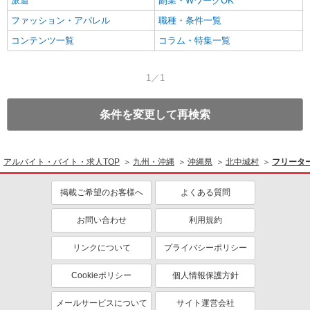
派遣
副業・WワークOK
ファッション・アパレル
職種・条件一覧
コンテンツ一覧
コラム・特集一覧
1／1
条件を変更して再検索
アルバイト・バイト・求人TOP
九州・沖縄
沖縄県
北中城村
フリータ
掲載ご希望のお客様へ
よくある質問
お問い合わせ
利用規約
リンクについて
プライバシーポリシー
Cookieポリシー
個人情報保護方針
メールサービスについて
サイト運営会社