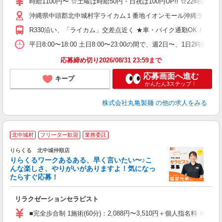
時給1100円〜 ☆土曜は時給50円・日祝は100円UP!! ☆22時以降
歓
沖縄県中頭郡北中城村字ライカム１番地イオンモール沖縄ライカ
～
り
R330沿い、「ライカム」交差点近く ★車・バイク通勤OK！ガ
O
平
平日8:00〜18:00 土日8:00〜23:00の間で、週2日
型
応募締め切り2026/08/31 23:59まで
応募画面へ進む
キープ
かんたん3ステップ！
株式会社丸亀製麺
の他の求人をみる
北中城村
フリーター歓迎
業務委託
り
りらくる 北中城仲順店
た
りらくるワークあるある、早く言いたい〜♪こ
んな楽しさ、やりがいがありますよ！気になっ
ー
たらすぐ応募！
る
リラクゼーションセラピスト
入
た
■完全歩合制 1施術(60分)：2,088円〜3,510円＋個人指名料 ※
主