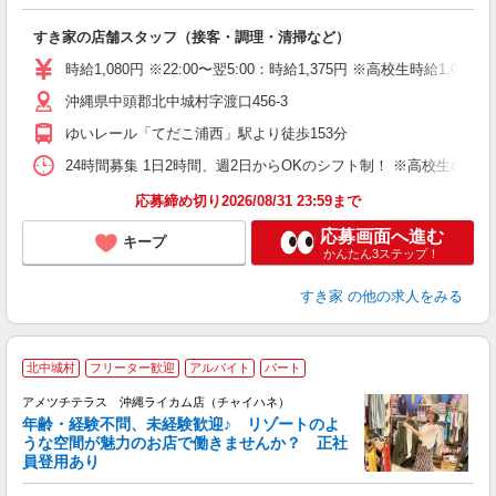
の
すき家の店舗スタッフ（接客・調理・清掃など）
履
タ
時給1,080円 ※22:00〜翌5:00：時給1,375円 ※高校生時給1,023
（
沖縄県中頭郡北中城村字渡口456-3
夜
割
ゆいレール「てだこ浦西」駅より徒歩153分
24時間募集 1日2時間、週2日からOKのシフト制！ ※高校生のシ
応募締め切り2026/08/31 23:59まで
応募画面へ進む
キープ
かんたん3ステップ！
すき家
の他の求人をみる
≪
北中城村
フリーター歓迎
アルバイト
パート
アメツチテラス 沖縄ライカム店（チャイハネ）
年齢・経験不問、未経験歓迎♪ リゾートのよ
うな空間が魅力のお店で働きませんか？ 正社
員登用あり
が