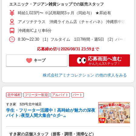
未
エスニック・アジアン雑貨ショップでの販売スタッフ
企
務
時給1,023円〜 ※試用期間3ヶ月（同給与） ★昇給有
由
アメツチテラス 沖縄ライカム店（チャイハネ） 沖縄県中頭郡北中城村
沖縄南ICより車6分
8:30〜22:30 ［1］フルタイム 1日7時間・週5日 ［2］パー
応募締め切り2026/08/31 23:59まで
応募画面へ進む
キープ
かんたん3ステップ！
株式会社アミナコレクション
の他の求人をみる
北中城村
フリーター歓迎
アルバイト
パート
すき家 329号北中城店
学生・フリーター活躍中！高時給が魅力の深夜
バイト♪夜型人間大集合*☆彡･.｡
つ
すき家の店舗スタッフ（接客・調理・清掃など）
履