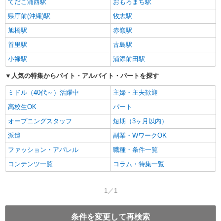
てだこ浦西駅
おもろまち駅
県庁前(沖縄)駅
牧志駅
旭橋駅
赤嶺駅
首里駅
古島駅
小禄駅
浦添前田駅
人気の特集からバイト・アルバイト・パートを探す
ミドル（40代～）活躍中
主婦・主夫歓迎
高校生OK
パート
オープニングスタッフ
短期（3ヶ月以内）
派遣
副業・WワークOK
ファッション・アパレル
職種・条件一覧
コンテンツ一覧
コラム・特集一覧
1／1
条件を変更して再検索