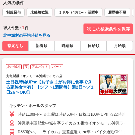
人気の条件
制服貸与
未経験歓迎
ミドル（40代～）活躍中
履歴書不要
求人件数 :
1
件
この検索条件を保存
北中城村の平均時給を見る
指定なし
新着順
時給順
日給順
月給順
北中城村
夜
アルバイト
パート
丸亀製麺イオンモール沖縄ライカム店
土日祝時給UP★【お子さまがお得に食事でき
る家族食堂有】【シフト1週間毎】週2日〜／1
日2h〜OK◎
ル
キッチン・ホールスタッフ
入
者
時給1100円〜 ☆土曜は時給50円・日祝は100円UP!! ☆22時以降
歓
沖縄県中頭郡北中城村字ライカム１番地イオンモール沖縄ライカ
～
り
R330沿い、「ライカム」交差点近く ★車・バイク通勤OK！ガ
O