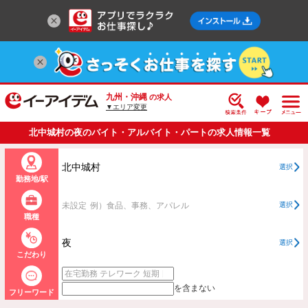
九州・沖縄
の求人
▼エリア変更
北中城村の夜のバイト・アルバイト・パートの求人情報一覧
北中城村
選択
勤務地/駅
未設定
例）食品、事務、アパレル
選択
職種
夜
選択
こだわり
を含まない
フリーワード