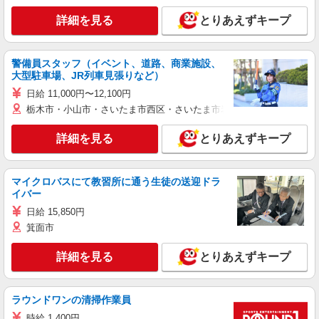
詳細を見る
とりあえずキープ
警備員スタッフ（イベント、道路、商業施設、
大型駐車場、JR列車見張りなど）
日給 11,000円〜12,100円
栃木市・小山市・さいたま市西区・さいたま市岩槻区・久喜市・蓮田
詳細を見る
とりあえずキープ
マイクロバスにて教習所に通う生徒の送迎ドラ
イバー
日給 15,850円
箕面市
詳細を見る
とりあえずキープ
ラウンドワンの清掃作業員
時給 1,400円