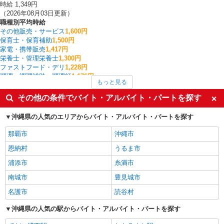
時給 1,349円
（2026年08月03日更新）
職種別平均時給
その他販売・サービス
1,600円
保育士・保育補助
1,500円
家電・携帯販売
1,417円
栄養士・管理栄養士
1,300円
ファストフード・デリ
1,228円
調理・調理補助・調理師
1,176円
もっと見る
ファミリーレストラン・回転寿司
1,150円
レストラン・専門料理店
1,100円
その他の条件でバイト・アルバイト・パートを探す
アパレル販売
1,090円
北中城村の他の職種の平均時給を見る
沖縄県の人気のエリアからバイト・アルバイト・パートを探す
那覇市
沖縄市
恩納村
うるま市
浦添市
糸満市
南城市
豊見城市
名護市
読谷村
沖縄県の人気の駅からバイト・アルバイト・パートを探す