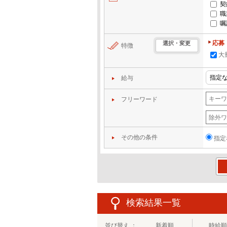
契
職
嘱
応募
選択・変更
特徴
大
給与
フリーワード
その他の条件
指定
この
検索結果一覧
並び替え ：
新着順
時給順