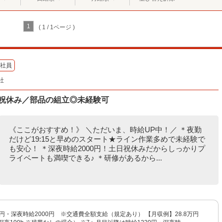
1
( 1 / 1ページ )
社員
社
日祝休み／部品の組立◎未経験可
《ここがおすすめ！》 ＼ただいま、時給UP中！／ ＊夜勤
だけど19:15と早めのスタート★ライン作業多めで未経験で
も安心！ ＊深夜時給2000円！土日祝休みだからしっかりプ
ライベートも満喫できる♪ ＊研修があるから...
0円・深夜時給2000円 ※交通費全額支給（規定あり） 【月収例】28.8万円