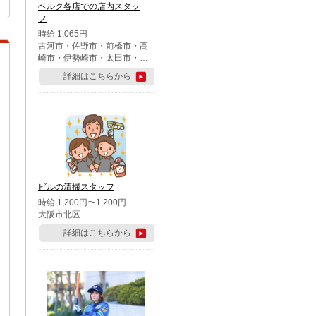
ベルク各店での店内スタッ
フ
時給 1,065円
古河市・佐野市・前橋市・高
崎市・伊勢崎市・太田市・館
林市・藤岡市・大泉町・さい
詳細はこちらから
たま市北区・川越市・熊谷
市・行田市・秩父市・所沢
市・飯能市・東松山市・坂戸
市・鶴ケ島市・千葉市中央
区・市川市・松戸市・習志野
市・柏市・流山市・八千代
市・足立区・江戸川区・八王
子市・町田市
ビルの清掃スタッフ
時給 1,200円〜1,200円
大阪市北区
詳細はこちらから