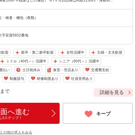
深夜100h ※残業なしの場合） ※7ヶ月目以降は時給1230円・深夜時...
立・検査・梱包（夜勤）
字笹賀5652番地
験歓迎
新卒・第二新卒歓迎
女性活躍中
主婦・主夫歓迎
ミドル（40代～）活躍中
シニア（60代～）活躍中
週払い
土日祝休み
食堂・売店あり
交通費支給
制服貸与
研修制度あり
社員登用あり
9 まで
詳細を見る
画面へ進む
キープ
ん3ステップ！
社 の他の求人をみる