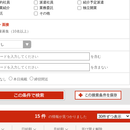
約社員
派遣社員
紹介予定派遣
業紹介
業務委託
独立開業
託
その他
・面接
量募集（10名以上）
を含む
を含まない
なし
本日掲載
締切間近
この検索条件を保存
条件で検索
15 件
の情報が見つかりました
日給順
月給順
並び替え解除