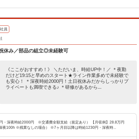
社員
社
日祝休み／部品の組立◎未経験可
《ここがおすすめ！》 ＼ただいま、時給UP中！／ ＊夜勤
だけど19:15と早めのスタート★ライン作業多めで未経験で
も安心！ ＊深夜時給2000円！土日祝休みだからしっかりプ
ライベートも満喫できる♪ ＊研修があるから...
0円・深夜時給2000円 ※交通費全額支給（規定あり） 【月収例】28.8万円
深夜100h ※残業なしの場合） ※7ヶ月目以降は時給1230円・深夜時...