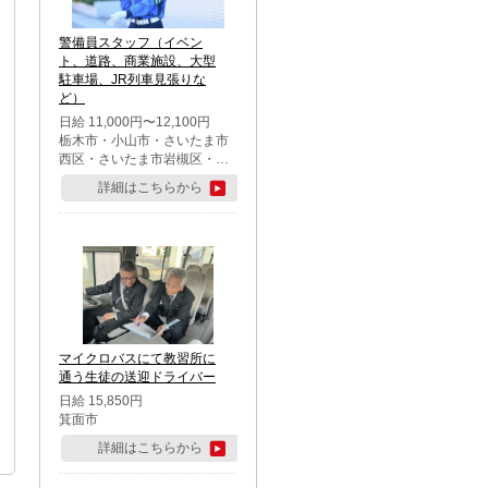
警備員スタッフ（イベン
ト、道路、商業施設、大型
駐車場、JR列車見張りな
ど）
日給 11,000円〜12,100円
栃木市・小山市・さいたま市
西区・さいたま市岩槻区・久
喜市・蓮田市
詳細はこちらから
マイクロバスにて教習所に
通う生徒の送迎ドライバー
日給 15,850円
箕面市
詳細はこちらから