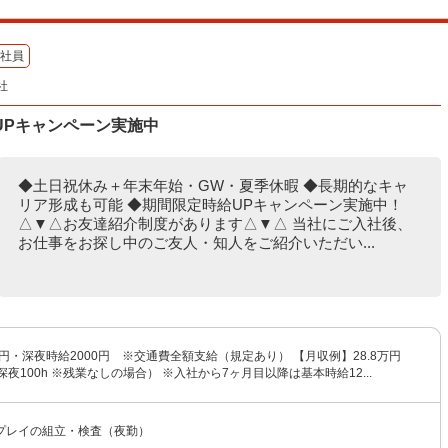
社員
社
UPキャンペーン実施中
◆土日祝休み＋年末年始・GW・夏季休暇 ◆長期的なキャ
リア形成も可能 ◆期間限定時給UPキャンペーン実施中！
△▼△お友達紹介制度があります△▼△ 当社にご入社後、
お仕事をお探し中のご友人・知人をご紹介いただい...
0円・深夜時給2000円 ※交通費全額支給（規定あり） 【月収例】28.8万円
深夜100h ※残業なしの場合） ※入社から7ヶ月目以降は基本時給12...
プレイの組立・検査（夜勤）