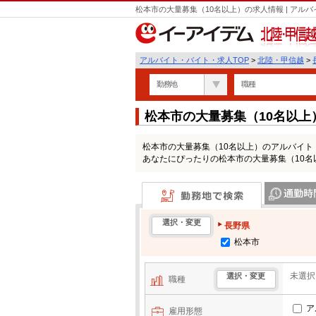
松本市の大量募集（10名以上）の求人情報 | ア
北陸・甲信越
アルバイト・バイト・求人TOP
>
北陸・甲信越
>
勤務地
職種
松本市の大量募集（10名以
松本市の大量募集（10名以上）のアルバイ
あなたにぴったりの松本市の大量募集（10
勤務地で検索
通勤時間・区
選択・変更
長野県
松本市
未選択
選択・変更
職種
ア
雇用形態