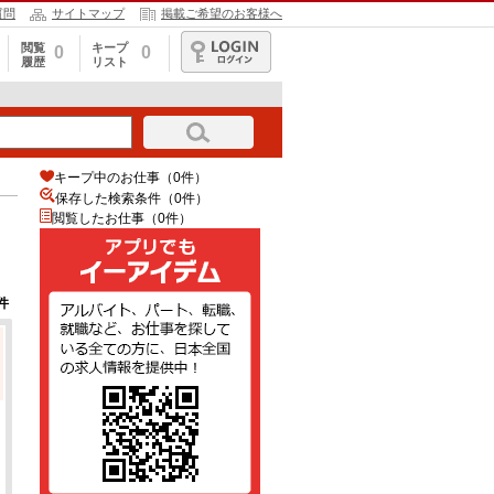
質問
サイトマップ
掲載ご希望のお客様へ
閲覧
キープ
0
0
履歴
リスト
ログイン
キープ中のお仕事（0件）
保存した検索条件（
0
件）
閲覧したお仕事（0件）
件