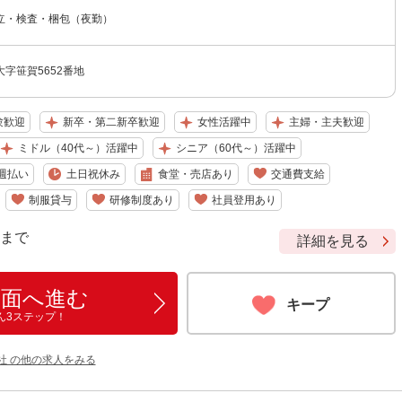
立・検査・梱包（夜勤）
字笹賀5652番地
験歓迎
新卒・第二新卒歓迎
女性活躍中
主婦・主夫歓迎
ミドル（40代～）活躍中
シニア（60代～）活躍中
週払い
土日祝休み
食堂・売店あり
交通費支給
制服貸与
研修制度あり
社員登用あり
9 まで
詳細を見る
画面へ進む
キープ
ん3ステップ！
社 の他の求人をみる