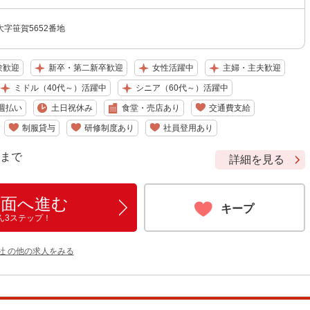
字笹賀5652番地
験歓迎
新卒・第二新卒歓迎
女性活躍中
主婦・主夫歓迎
ミドル（40代～）活躍中
シニア（60代～）活躍中
週払い
土日祝休み
食堂・売店あり
交通費支給
制服貸与
研修制度あり
社員登用あり
9 まで
詳細を見る
画面へ進む
キープ
ん3ステップ！
社 の他の求人をみる