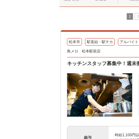
1
2
松本市
駅直結・駅チカ
アルバイト
鳥メロ 松本駅前店
キッチンスタッフ募集中！週末
時給1,100円
給与