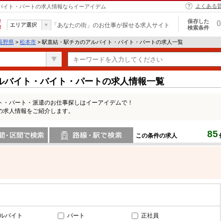
よくある
・バイト・パートの求人情報ならイーアイデム
保存した
0
エリア選択
「あなたの街」のお仕事が探せる求人サイト
検索条件
長野県
>
松本市
> 駅直結・駅チカのアルバイト・バイト・パートの求人一覧
ルバイト・バイト・パートの求人情報一覧
ト・パート・派遣のお仕事探しはイーアイデムで！
の求人情報をご紹介します。
85
この条件の求人
間で検索
路線・駅・駅で検索
ルバイト
パート
正社員