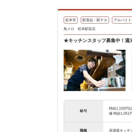
松本市
駅直結・駅チカ
アルバイト
鳥メロ 松本駅前店
★キッチンスタッフ募集中！週
時給1,100円
給与
修 時給1,06
職種
居酒屋キッチ