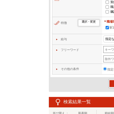
契
職
嘱
職場
選択・変更
特徴
駅
給与
フリーワード
その他の条件
指定
この
検索結果一覧
並び替え ：
新着順
時給順