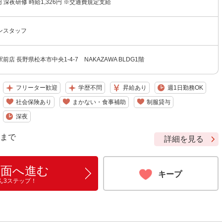
1円 深夜研修 時給1,326円 ※交通費規定支給
ンスタッフ
店 長野県松本市中央1-4-7 NAKAZAWA BLDG1階
フリーター歓迎
学歴不問
昇給あり
週1日勤務OK
社会保険あり
まかない・食事補助
制服貸与
深夜
9 まで
詳細を見る
画面へ進む
キープ
ん3ステップ！