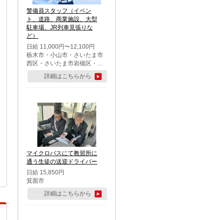
警備員スタッフ（イベン
ト、道路、商業施設、大型
駐車場、JR列車見張りな
ど）
日給 11,000円〜12,100円
栃木市・小山市・さいたま市
西区・さいたま市岩槻区・久
喜市・蓮田市
詳細はこちらから
マイクロバスにて教習所に
通う生徒の送迎ドライバー
日給 15,850円
箕面市
詳細はこちらから