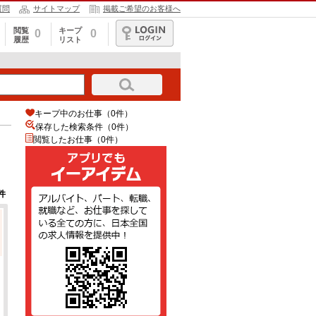
質問
サイトマップ
掲載ご希望のお客様へ
閲覧
キープ
0
0
履歴
リスト
ログイン
キープ中のお仕事（0件）
保存した検索条件（
0
件）
閲覧したお仕事（0件）
件