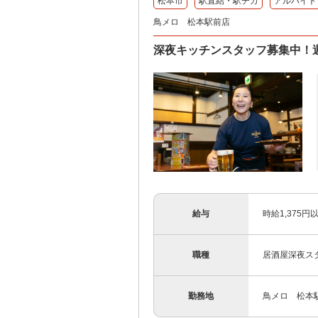
松本市
駅直結・駅チカ
アルバイト
鳥メロ 松本駅前店
深夜キッチンスタッフ募集中！
給与
時給1,375円
職種
居酒屋深夜ス
勤務地
鳥メロ 松本駅前