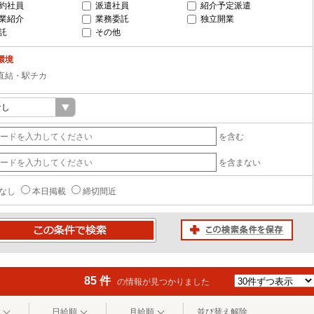
約社員
派遣社員
紹介予定派遣
業紹介
業務委託
独立開業
託
その他
環境
直結・駅チカ
を含む
を含まない
なし
本日掲載
締切間近
この検索条件を保存
条件で検索
85 件
の情報が見つかりました
日給順
月給順
並び替え解除