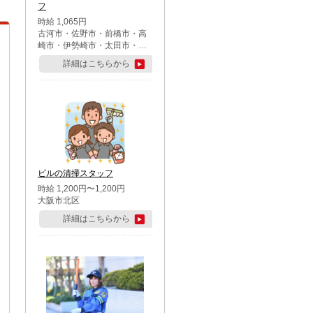
フ
時給 1,065円
古河市・佐野市・前橋市・高
崎市・伊勢崎市・太田市・館
林市・藤岡市・大泉町・さい
詳細はこちらから
たま市北区・川越市・熊谷
市・行田市・秩父市・所沢
市・飯能市・東松山市・坂戸
市・鶴ケ島市・千葉市中央
区・市川市・松戸市・習志野
市・柏市・流山市・八千代
市・足立区・江戸川区・八王
子市・町田市
ビルの清掃スタッフ
時給 1,200円〜1,200円
大阪市北区
詳細はこちらから