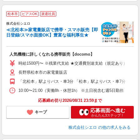
★
松本市
ピアスOK
派遣社員
♪
株式会社シエロ
≪北松本≫家電量販店で携帯・スマホ販売【即
日登録/スマホ面接OK】豊富な福利厚生★
い
即
人気機種に詳しくなれる携帯販売【docomo】
躍
ー
時給1500円〜 ※残業代支給 ★交通費別途支給（規定あり） ゜+゜
自
長野県松本市の家電量販店
ど
「北松本」駅よりバス・車3分 「松本」駅よりバス・車7分
10:00〜21:00（実働8h・休憩1h） ※土日祝含む週5日勤務
応募締め切り2026/08/31 23:59まで
応募画面へ進む
キープ
かんたん3ステップ！
株式会社シエロ
の他の求人をみる