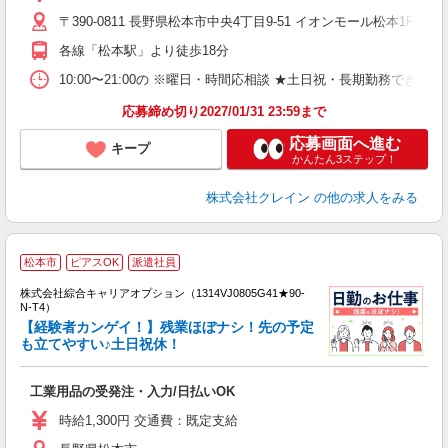
ド
〒390-0811 長野県松本市中央4丁目9-51 イオンモール松本1F 
日
ピ
各線「松本駅」より徒歩18分
取
割
10:00〜21:00の ※曜日・時間応相談 ★土日祝・長期勤務できる方歓迎 ★フ
応募締め切り2027/01/31 23:59まで
応募画面へ進む
キープ
かんたん3ステップ！
株式会社クレイン
の他の求人をみる
≪
松本市
ピアスOK
派遣社員
い
株式会社綜合キャリアオプション（1314VJ0805G41★90-
N-T4）
【経験者カンゲイ！】残業ほぼナシ！先の予定
も立てやすい♪土日祝休！
得
入
工業用品の受発注・入力/日払いOK
分
迎
時給1,300円 交通費：既定支給
代