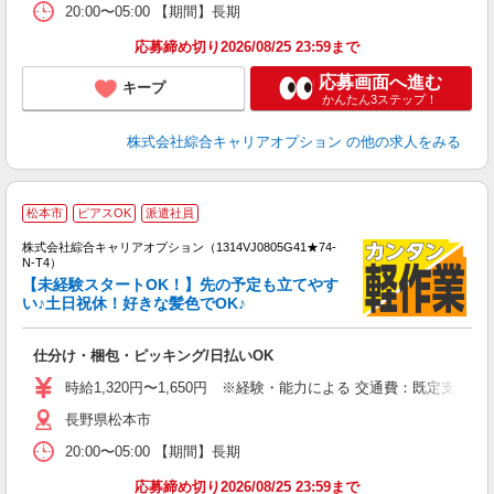
20:00〜05:00 【期間】長期
応募締め切り2026/08/25 23:59まで
応募画面へ進む
キープ
かんたん3ステップ！
株式会社綜合キャリアオプション
の他の求人をみる
≪
松本市
ピアスOK
派遣社員
い
株式会社綜合キャリアオプション（1314VJ0805G41★74-
N-T4）
【未経験スタートOK！】先の予定も立てやす
い♪土日祝休！好きな髪色でOK♪
得
入
仕分け・梱包・ピッキング/日払いOK
分
フ
時給1,320円〜1,650円 ※経験・能力による 交通費：既定支給
平
長野県松本市
（
20:00〜05:00 【期間】長期
応募締め切り2026/08/25 23:59まで