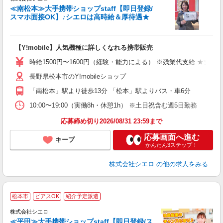
≪南松本≫大手携帯ショップstaff【即日登録/
スマホ面接OK】♪シエロは高時給＆厚待遇★
い
即
【Y!mobile】人気機種に詳しくなれる携帯販売
躍
ー
時給1500円〜1600円（経験・能力による） ※残業代支給 ★交通
自
長野県松本市のY!mobileショップ
ど
「南松本」駅より徒歩13分 「松本」駅よりバス・車6分
10:00〜19:00（実働8h・休憩1h） ※土日祝含む週5日勤務
応募締め切り2026/08/31 23:59まで
応募画面へ進む
キープ
かんたん3ステップ！
株式会社シエロ
の他の求人をみる
★
松本市
ピアスOK
紹介予定派遣
♪
株式会社シエロ
≪平田≫大手携帯ショップstaff【即日登録/ス