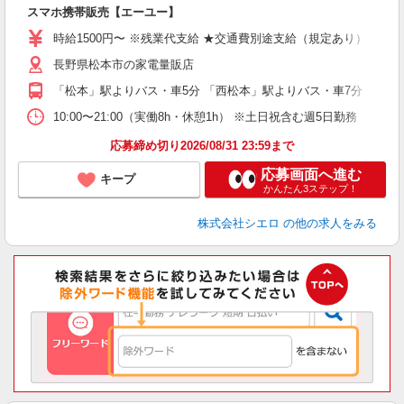
即
スマホ携帯販売【エーユー】
躍
ー
時給1500円〜 ※残業代支給 ★交通費別途支給（規定あり） ゜+゜
自
長野県松本市の家電量販店
ど
「松本」駅よりバス・車5分 「西松本」駅よりバス・車7分
10:00〜21:00（実働8h・休憩1h） ※土日祝含む週5日勤務
応募締め切り2026/08/31 23:59まで
応募画面へ進む
キープ
かんたん3ステップ！
株式会社シエロ
の他の求人をみる