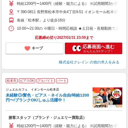
女
時給1200円〜1400円（経験・能力による） ※試用期間3か月間同
ド
〒390-0811 長野県松本市中央4丁目9-51 イオンモール松本1F 
日
ピ
各線「松本駅」より徒歩18分
取
割
10:00〜21:00の ※曜日・時間応相談 ★土日祝・長期勤務できる方歓迎 ★フ
応募締め切り2027/01/31 23:59まで
応募画面へ進む
キープ
かんたん3ステップ！
株式会社クレイン
の他の求人をみる
松本市
ピアスOK
アルバイト
パート
ジュエルカフェ イオンモール松本店
未経験◎/髪色・ピアス・ネイル自由/時給1200
円〜/ブランクOK/しゅふ活躍中！
場
接客スタッフ（ブランド・ジュエリー買取店）
女
時給1200円〜1400円（経験・能力による） ※試用期間3か月間同