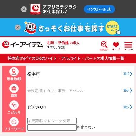
北陸・甲信越
の求人
▼エリア変更
松本市のピアスOKのバイト・アルバイト・パートの求人情報一覧
松本市
選択
勤務地/駅
未設定
例）食品、事務、アパレル
選択
職種
ピアスOK
選択
こだわり
を含まない
フリーワード