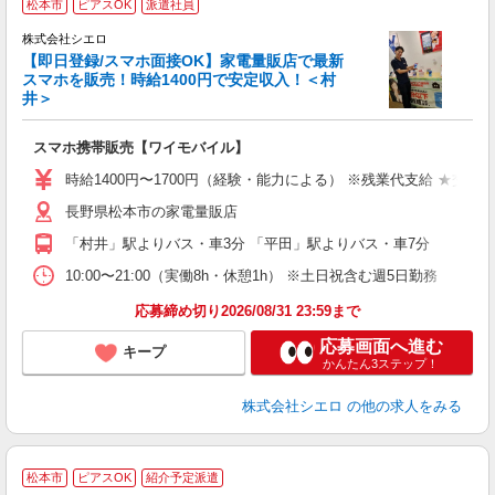
松本市
ピアスOK
派遣社員
♪
株式会社シエロ
【即日登録/スマホ面接OK】家電量販店で最新
スマホを販売！時給1400円で安定収入！＜村
井＞
事
即
スマホ携帯販売【ワイモバイル】
あ
時給1400円〜1700円（経験・能力による） ※残業代支給 ★交通
K
長野県松本市の家電量販店
貸
「村井」駅よりバス・車3分 「平田」駅よりバス・車7分
10:00〜21:00（実働8h・休憩1h） ※土日祝含む週5日勤務
応募締め切り2026/08/31 23:59まで
応募画面へ進む
キープ
かんたん3ステップ！
株式会社シエロ
の他の求人をみる
★
松本市
ピアスOK
紹介予定派遣
♪