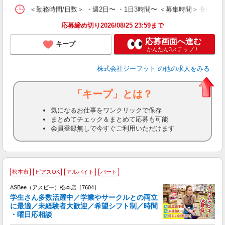
＜勤務時間/日数＞ ・週2日〜 ・1日3時間〜 ＜募集時間＞ 9:00〜1
応募締め切り2026/08/25 23:59まで
応募画面へ進む
キープ
かんたん3ステップ！
株式会社ジーフット
の他の求人をみる
「キープ」とは？
気になるお仕事をワンクリックで保存
まとめてチェック＆まとめて応募も可能
会員登録無しで今すぐご利用いただけます
松本市
ピアスOK
アルバイト
パート
ASBee（アスビー）松本店［7604］
学生さん多数活躍中／学業やサークルとの両立
に最適／未経験者大歓迎／希望シフト制／時間
・曜日応相談