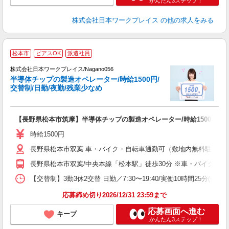
かんたん3ステップ！
株式会社日本ワークプレイス
の他の求人をみる
■
松本市
ピアスOK
派遣社員
株式会社日本ワークプレイス/Nagano056
半導体チップの製造オペレーター/時給1500円/
だ
交替制/日勤/夜勤/残業少なめ
有
【長野県松本市筑摩】半導体チップの製造オペレーター/時給1500円/交替
未
日
時給1500円
通
長野県松本市双葉 車・バイク・自転車通勤可（敷地内無料駐車場
長野県松本市双葉/中央本線「松本駅」徒歩30分 ※車・バイク・自
【交替制】3勤3休2交替 日勤／7:30〜19:40/実働10時間25分(休憩105
応募締め切り2026/12/31 23:59まで
応募画面へ進む
キープ
かんたん3ステップ！