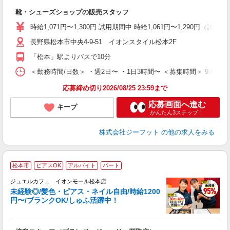
続
靴・シューズショップの販売スタッフ
履
活
時給1,071円〜1,300円 試用期間中 時給1,061円〜1,290円（試用
j
長野県松本市中央4-9-51 イオンスタイル松本2F
迎
費
「松本」駅よりバスで10分
＜勤務時間/日数＞ ・週2日〜 ・1日3時間〜 ＜募集時間＞ 9:00〜1
応募締め切り2026/08/25 23:59まで
応募画面へ進む
キープ
かんたん3ステップ！
株式会社ジーフット
の他の求人をみる
松本市
ピアスOK
アルバイト
パート
ジュエルカフェ イオンモール松本店
未経験◎/髪色・ピアス・ネイル自由/時給1200
円〜/ブランクOK/しゅふ活躍中！
ん