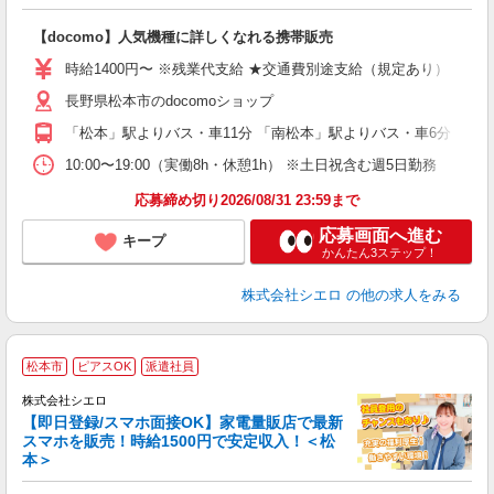
い
即
【docomo】人気機種に詳しくなれる携帯販売
あ
時給1400円〜 ※残業代支給 ★交通費別途支給（規定あり） ゜+゜
K
長野県松本市のdocomoショップ
貸
「松本」駅よりバス・車11分 「南松本」駅よりバス・車6分
10:00〜19:00（実働8h・休憩1h） ※土日祝含む週5日勤務
応募締め切り2026/08/31 23:59まで
応募画面へ進む
キープ
かんたん3ステップ！
株式会社シエロ
の他の求人をみる
★
松本市
ピアスOK
派遣社員
♪
株式会社シエロ
【即日登録/スマホ面接OK】家電量販店で最新
スマホを販売！時給1500円で安定収入！＜松
本＞
事