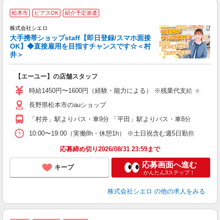
★
松本市
ピアスOK
紹介予定派遣
♪
株式会社シエロ
大手携帯ショップstaff【即日登録/スマホ面接
OK】◆直接雇用を目指すチャンスです☆＜村
井＞
務
即
【エーユー】の店舗スタッフ
あ
時給1450円〜1600円（経験・能力による） ※残業代支給 ★交通
K
長野県松本市のauショップ
貸
「村井」駅よりバス・車9分 「平田」駅よりバス・車8分
10:00〜19:00（実働8h・休憩1h） ※土日祝含む週5日勤務
応募締め切り2026/08/31 23:59まで
応募画面へ進む
キープ
かんたん3ステップ！
株式会社シエロ
の他の求人をみる
★