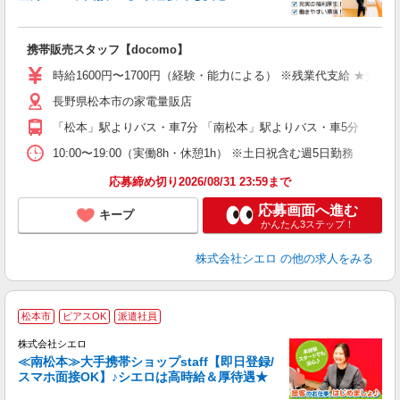
理
携帯販売スタッフ【docomo】
即
躍
時給1600円〜1700円（経験・能力による） ※残業代支給 ★交通
ー
長野県松本市の家電量販店
自
「松本」駅よりバス・車7分 「南松本」駅よりバス・車5分
ど
10:00〜19:00（実働8h・休憩1h） ※土日祝含む週5日勤務
応募締め切り2026/08/31 23:59まで
応募画面へ進む
キープ
かんたん3ステップ！
株式会社シエロ
の他の求人をみる
★
松本市
ピアスOK
派遣社員
♪
株式会社シエロ
≪南松本≫大手携帯ショップstaff【即日登録/
スマホ面接OK】♪シエロは高時給＆厚待遇★