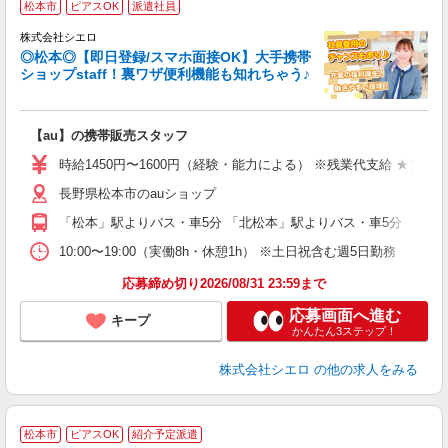
松本市
ピアスOK
派遣社員
♪
株式会社シエロ
◎松本◎【即日登録/スマホ面接OK】大手携帯
ショップstaff！裏ワザ便利機能も知れちゃう♪
理
【au】の携帯販売スタッフ
即
時給1450円〜1600円（経験・能力による） ※残業代支給 ★交通
あ
長野県松本市のauショップ
K
「松本」駅よりバス・車5分 「北松本」駅よりバス・車5分
貸
10:00〜19:00（実働8h・休憩1h） ※土日祝含む週5日勤務
応募締め切り2026/08/31 23:59まで
応募画面へ進む
キープ
かんたん3ステップ！
株式会社シエロ
の他の求人をみる
★
松本市
ピアスOK
紹介予定派遣
♪