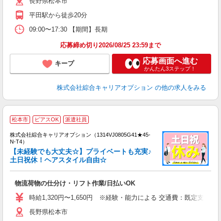
長野県松本市
費
平田駅から徒歩20分
09:00〜17:30 【期間】長期
応募締め切り2026/08/25 23:59まで
応募画面へ進む
キープ
かんたん3ステップ！
株式会社綜合キャリアオプション
の他の求人をみる
≪
松本市
ピアスOK
派遣社員
い
株式会社綜合キャリアオプション（1314VJ0805G41★45-
N-T4）
【未経験でも大丈夫☆】プライベートも充実♪
土日祝休！ヘアスタイル自由☆
得
入
物流荷物の仕分け・リフト作業/日払いOK
分
フ
時給1,320円〜1,650円 ※経験・能力による 交通費：既定支給
平
長野県松本市
（