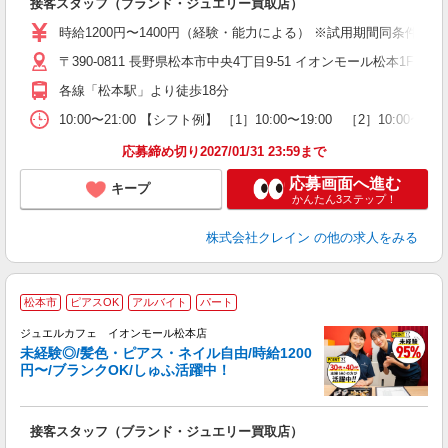
接客スタッフ（ブランド・ジュエリー買取店）
女
時給1200円〜1400円（経験・能力による） ※試用期間同条件
ド
〒390-0811 長野県松本市中央4丁目9-51 イオンモール松本1F 
日
ピ
各線「松本駅」より徒歩18分
取
割
10:00〜21:00 【シフト例】 ［1］10:00〜19:00 ［2］1
応募締め切り2027/01/31 23:59まで
応募画面へ進む
キープ
かんたん3ステップ！
株式会社クレイン
の他の求人をみる
松本市
ピアスOK
アルバイト
パート
ジュエルカフェ イオンモール松本店
未経験◎/髪色・ピアス・ネイル自由/時給1200
円〜/ブランクOK/しゅふ活躍中！
場
接客スタッフ（ブランド・ジュエリー買取店）