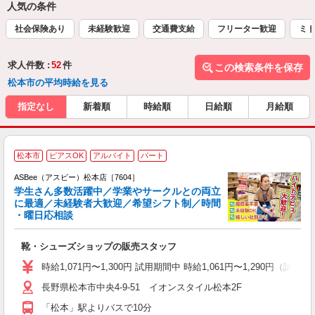
人気の条件
社会保険あり
未経験歓迎
交通費支給
フリーター歓迎
ミド
求人件数 :
52
件
この検索条件を保存
松本市の平均時給を見る
指定なし
新着順
時給順
日給順
月給順
松本市
ピアスOK
アルバイト
パート
ASBee（アスビー）松本店［7604］
学生さん多数活躍中／学業やサークルとの両立
に最適／未経験者大歓迎／希望シフト制／時間
・曜日応相談
続
靴・シューズショップの販売スタッフ
履
活
時給1,071円〜1,300円 試用期間中 時給1,061円〜1,290円（試用
j
長野県松本市中央4-9-51 イオンスタイル松本2F
迎
費
「松本」駅よりバスで10分