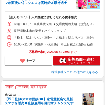
マホ面接OK】♪シエロは高時給＆厚待遇★
い
即
【楽天モバイル】人気機種に詳しくなれる携帯販売
躍
ー
時給1500円〜 ※残業代支給 ★交通費別途支給（規定あり） ゜+゜
自
長野県松本市の楽天モバイルショップ
ど
「松本」駅よりバス・車5分 「北松本」駅よりバス・車6分
10:00〜21:00（実働8h・休憩1h） ※土日祝含む週5日勤務
応募締め切り2026/08/31 23:59まで
応募画面へ進む
キープ
かんたん3ステップ！
株式会社シエロ
の他の求人をみる
★
松本市
ピアスOK
紹介予定派遣
♪
株式会社シエロ
【即日登録/スマホ面接OK】家電量販店で最新
スマホを販売◆直接雇用を目指すチャンスです