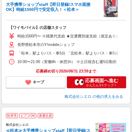
大手携帯ショップstaff【即日登録/スマホ面接
OK】時給1500円で安定収入！＜松本＞
務
即
【ワイモバイル】の店舗スタッフ
躍
ー
時給1500円〜 ※残業代支給 ★交通費別途支給（規定あり） ゜+゜
自
長野県松本市のY!mobileショップ
ど
「松本」駅よりバス・車5分 「北松本」駅よりバス・車5分
10:00〜21:00（実働8h・休憩1h） ※土日祝含む週5日勤務
応募締め切り2026/08/31 23:59まで
応募画面へ進む
キープ
かんたん3ステップ！
株式会社シエロ
の他の求人をみる
★
松本市
ピアスOK
派遣社員
♪
株式会社シエロ
≪松本≫大手携帯ショップstaff【即日登録/ス