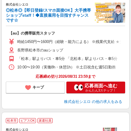
株式会社シエロ
◎松本◎【即日登録/スマホ面接OK】大手携帯
ショップstaff！◆直接雇用を目指すチャンス
です☆
理
【au】の携帯販売スタッフ
即
時給1450円〜1600円（経験・能力による） ※残業代支給 ★交通
あ
長野県松本市のauショップ
K
「松本」駅よりバス・車5分 「北松本」駅よりバス・車5分
貸
10:00〜19:00（実働8h・休憩1h） ※土日祝含む週5日勤務
応募締め切り2026/08/31 23:59まで
応募画面へ進む
キープ
かんたん3ステップ！
株式会社シエロ
の他の求人をみる
★
松本市
ピアスOK
派遣社員
♪
株式会社シエロ