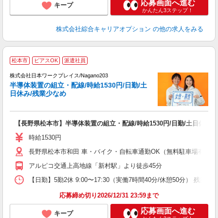
応募画面へ進む
キープ
かんたん3ステップ！
株式会社綜合キャリアオプション
の他の求人をみる
■
松本市
ピアスOK
派遣社員
株式会社日本ワークプレイス/Nagano203
半導体装置の組立・配線/時給1530円/日勤/土
だ
日休み/残業少なめ
有
【長野県松本市】半導体装置の組立・配線/時給1530円/日勤/土日休み/
即
中
時給1530円
分
長野県松本市和田 車・バイク・自転車通勤OK（無料駐車場有 ※
与
アルピコ交通上高地線「新村駅」より徒歩45分
【日勤】5勤2休 9:00〜17:30（実働7時間40分/休憩50分） 残業目安
応募締め切り2026/12/31 23:59まで
応募画面へ進む
キープ