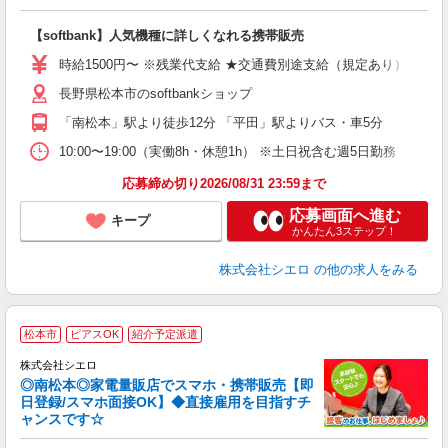
い
即
【softbank】人気機種に詳しくなれる携帯販売
躍
ー
時給1500円〜 ※残業代支給 ★交通費別途支給（規定あり） ゜+゜
自
長野県松本市のsoftbankショップ
ど
「南松本」駅より徒歩12分 「平田」駅よりバス・車5分
10:00〜19:00（実働8h・休憩1h） ※土日祝含む週5日勤務
応募締め切り2026/08/31 23:59まで
応募画面へ進む
キープ
かんたん3ステップ！
株式会社シエロ
の他の求人をみる
★
松本市
ピアスOK
紹介予定派遣
♪
株式会社シエロ
◎南松本◎家電量販店でスマホ・携帯販売【即
日登録/スマホ面接OK】◆直接雇用を目指すチ
ャンスです☆