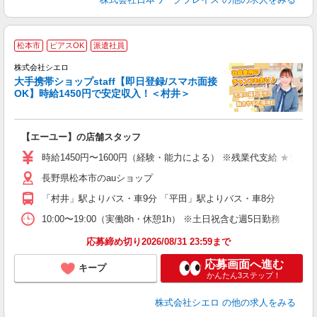
★
松本市
ピアスOK
派遣社員
♪
株式会社シエロ
大手携帯ショップstaff【即日登録/スマホ面接
OK】時給1450円で安定収入！＜村井＞
務
即
【エーユー】の店舗スタッフ
あ
時給1450円〜1600円（経験・能力による） ※残業代支給 ★交通
K
長野県松本市のauショップ
貸
「村井」駅よりバス・車9分 「平田」駅よりバス・車8分
10:00〜19:00（実働8h・休憩1h） ※土日祝含む週5日勤務
応募締め切り2026/08/31 23:59まで
応募画面へ進む
キープ
かんたん3ステップ！
株式会社シエロ
の他の求人をみる