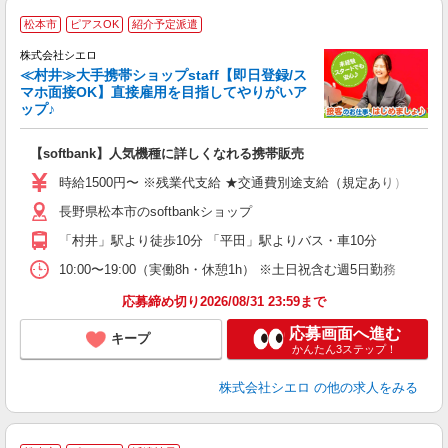
★
松本市
ピアスOK
紹介予定派遣
♪
株式会社シエロ
≪村井≫大手携帯ショップstaff【即日登録/ス
マホ面接OK】直接雇用を目指してやりがいア
ップ♪
い
即
【softbank】人気機種に詳しくなれる携帯販売
躍
ー
時給1500円〜 ※残業代支給 ★交通費別途支給（規定あり） ゜+゜
自
長野県松本市のsoftbankショップ
ど
「村井」駅より徒歩10分 「平田」駅よりバス・車10分
10:00〜19:00（実働8h・休憩1h） ※土日祝含む週5日勤務
応募締め切り2026/08/31 23:59まで
応募画面へ進む
キープ
かんたん3ステップ！
株式会社シエロ
の他の求人をみる
★