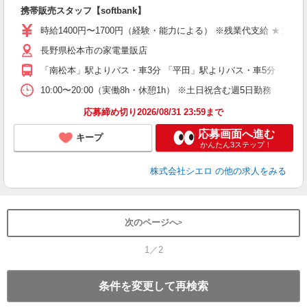
理
携帯販売スタッフ【softbank】
即
時給1400円〜1700円（経験・能力による） ※残業代支給 ★交通
あ
長野県松本市の家電量販店
K
「南松本」駅よりバス・車3分 「平田」駅よりバス・車5分
貸
10:00〜20:00（実働8h・休憩1h） ※土日祝含む週5日勤務
応募締め切り2026/08/31 23:59まで
応募画面へ進む
キープ
かんたん3ステップ！
株式会社シエロ
の他の求人をみる
次のページへ
1／2
条件を変更して再検索