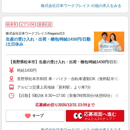
株式会社日本ワークプレイス
の他の求人をみる
■
松本市
ピアスOK
派遣社員
株式会社日本ワークプレイス/Nagano213
生産の受け入れ・出荷・梱包/時給1430円/日勤
だ
/土日休み
有
【長野県松本市】生産の受け入れ・出荷・梱包/時給1430円/日勤/土日
即
日
時給1430円
通
長野県松本市和田 車・バイク・自転車通勤OK（無料駐車場有 ※
アルピコ交通上高地線「新村駅」より車7分
【日勤】5勤2休 8:30〜17:00（実働7時間30分/休憩60分） 残業目安：
応募締め切り2026/12/31 23:59まで
応募画面へ進む
キープ
かんたん3ステップ！
株式会社日本ワークプレイス
の他の求人をみる