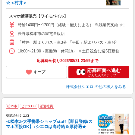
☆＜村井＞
事
即
スマホ携帯販売【ワイモバイル】
あ
時給1400円〜1700円（経験・能力による） ※残業代支給 ★交通
K
長野県松本市の家電量販店
貸
「村井」駅よりバス・車3分 「平田」駅よりバス・車7分
10:00〜21:00（実働8h・休憩1h） ※土日祝含む週5日勤務
応募締め切り2026/08/31 23:59まで
応募画面へ進む
キープ
かんたん3ステップ！
株式会社シエロ
の他の求人をみる
★
松本市
ピアスOK
派遣社員
♪
株式会社シエロ
≪松本≫大手携帯ショップstaff【即日登録/ス
マホ面接OK】♪シエロは高時給＆厚待遇★