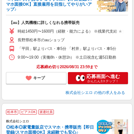
マホ面接OK】直接雇用を目指してやりがいア
ップ♪
い
即
【au】人気機種に詳しくなれる携帯販売
あ
時給1450円〜1600円（経験・能力による） ※残業代支給 ★交通
通
長野県松本市のauショップ
あ
「平田」駅よりバス・車5分 「村井」駅よりバス・車5分
9:00〜19:00（実働8h・休憩1h） ※土日祝含む週5日勤務
応募締め切り2026/08/31 23:59まで
応募画面へ進む
キープ
かんたん3ステップ！
株式会社シエロ
の他の求人をみる
★
松本市
ピアスOK
派遣社員
♪
株式会社シエロ
◎松本◎家電量販店でスマホ・携帯販売【即日
登録/スマホ面接OK】未経験でも安心♪