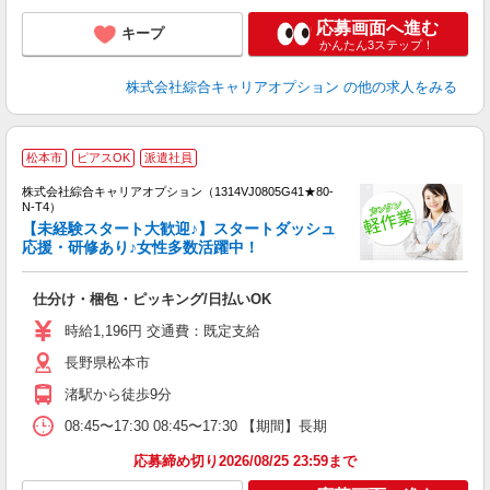
応募画面へ進む
キープ
かんたん3ステップ！
株式会社綜合キャリアオプション
の他の求人をみる
≪
松本市
ピアスOK
派遣社員
い
株式会社綜合キャリアオプション（1314VJ0805G41★80-
N-T4）
【未経験スタート大歓迎♪】スタートダッシュ
応援・研修あり♪女性多数活躍中！
得
入
仕分け・梱包・ピッキング/日払いOK
分
フ
時給1,196円 交通費：既定支給
費
長野県松本市
渚駅から徒歩9分
08:45〜17:30 08:45〜17:30 【期間】長期
応募締め切り2026/08/25 23:59まで