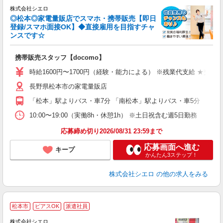
株式会社シエロ
◎松本◎家電量販店でスマホ・携帯販売【即日
登録/スマホ面接OK】◆直接雇用を目指すチャ
ンスです☆
理
携帯販売スタッフ【docomo】
即
躍
時給1600円〜1700円（経験・能力による） ※残業代支給 ★交通
ー
長野県松本市の家電量販店
自
「松本」駅よりバス・車7分 「南松本」駅よりバス・車5分
ど
10:00〜19:00（実働8h・休憩1h） ※土日祝含む週5日勤務
応募締め切り2026/08/31 23:59まで
応募画面へ進む
キープ
かんたん3ステップ！
株式会社シエロ
の他の求人をみる
★
松本市
ピアスOK
派遣社員
♪
株式会社シエロ