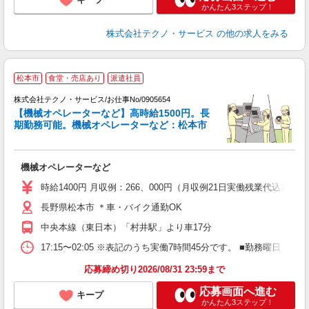
かんたん3ステップ！
株式会社テクノ・サービス
の他の求人をみる
松本市
食堂・売店あり
派遣社員
株式会社テクノ・サービス/お仕事No/0905654
【機械オペレーターなど】高時給1500円。長
あ
期勤務可能。機械オペレーターなど：松本市
場
機械オペレーターなど
履
高
時給1400円 月収例：266、000円（月収例21日実働残業代込
ク
長野県松本市 ＊車・バイク通勤OK
得
中央本線（東日本）「村井駅」より車17分
17:15〜02:05 ※表記のうち実働7時間45分です。 ■勤務曜日
応募締め切り2026/08/31 23:59まで
応募画面へ進む
キープ
かんたん3ステップ！