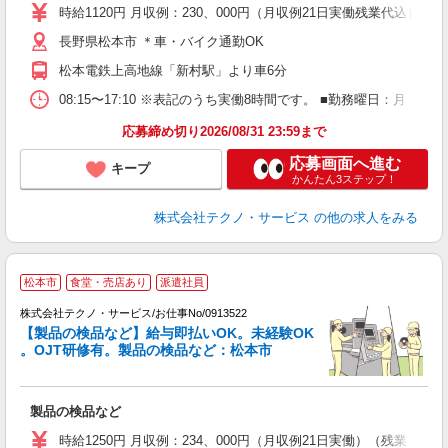
ミ
時給1120円 月収例：230、000円（月収例21日実働残業代込
店
長野県松本市 ＊車・バイク通勤OK
支
松本電鉄上高地線「新村駅」より車6分
08:15〜17:10 ※表記のうち実働8時間です。 ■勤務曜日：月
応募締め切り2026/08/31 23:59まで
応募画面へ進む
キープ
かんたん3ステップ！
株式会社テクノ・サービス
の他の求人をみる
松本市
食堂・売店あり
派遣社員
遣
株式会社テクノ・サービス/お仕事No/0913522
【製品の検品など】給与即払いOK。未経験OK
。OJT研修有。製品の検品など：松本市
フ
の
製品の検品など
履
ミ
時給1250円 月収例：234、000円（月収例21日実働）（残業