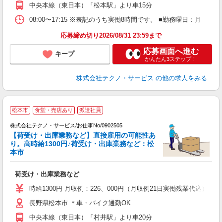
中央本線（東日本）「松本駅」より車15分
08:00〜17:15 ※表記のうち実働8時間です。 ■勤務曜日：月
応募締め切り2026/08/31 23:59まで
応募画面へ進む
キープ
かんたん3ステップ！
株式会社テクノ・サービス
の他の求人をみる
松本市
食堂・売店あり
派遣社員
株式会社テクノ・サービス/お仕事No/0902505
【荷受け・出庫業務など】直接雇用の可能性あ
り。高時給1300円♪荷受け・出庫業務など：松
デ
本市
る
荷受け・出庫業務など
履
高
時給1300円 月収例：226、000円（月収例21日実働残業代込
（
長野県松本市 ＊車・バイク通勤OK
中央本線（東日本）「村井駅」より車20分