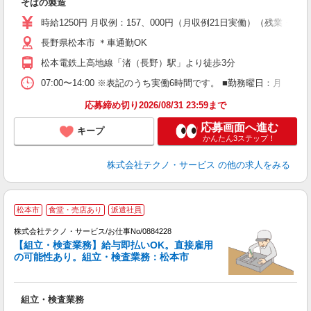
そばの製造
履
高
時給1250円 月収例：157、000円（月収例21日実働）（残業
長野県松本市 ＊車通勤OK
松本電鉄上高地線「渚（長野）駅」より徒歩3分
07:00〜14:00 ※表記のうち実働6時間です。 ■勤務曜日：月
応募締め切り2026/08/31 23:59まで
応募画面へ進む
キープ
かんたん3ステップ！
株式会社テクノ・サービス
の他の求人をみる
松本市
食堂・売店あり
派遣社員
株式会社テクノ・サービス/お仕事No/0884228
【組立・検査業務】給与即払いOK。直接雇用
の可能性あり。組立・検査業務：松本市
ン
国
組立・検査業務
履