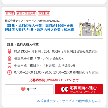
松本市
食堂・売店あり
派遣社員
株式会社テクノ・サービス/お仕事No/0905381
【計量・原料の投入作業】高時給1300円★未
経験者大歓迎♪計量・原料の投入作業：松本市
と
計量・原料の投入作業
履
高
時給1300円 月収例：234、000円（月収例21日実働残業代込
ク
長野県松本市 ＊車・バイク通勤OK
得
中央本線（東日本）「村井駅」より徒歩8分
07:00〜16:00 11:00〜20:00 13:00〜22:00 ※表記
応募締め切り2026/08/31 23:59まで
応募画面へ進む
キープ
かんたん3ステップ！
株式会社テクノ・サービス
の他の求人をみる