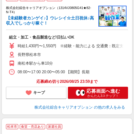
い
株式会社綜合キャリアオプション（1314VJ0805G41★82-
N-T4）
【未経験者カンゲイ♪】ウレシイ☆土日祝休♪高
収入でしっかり稼ぐ！
得
入
組立・加工・食品製造など/日払いOK
分
フ
時給1,430円〜1,550円 ※経験・能力による 交通費：既定支給
務
長野県松本市
夜
南松本駅から車10分
08:00〜17:00 20:00〜05:00 【期間】長期
応募締め切り2026/08/25 23:59まで
応募画面へ進む
キープ
かんたん3ステップ！
株式会社綜合キャリアオプション
の他の求人をみる
松本市
食堂・売店あり
派遣社員