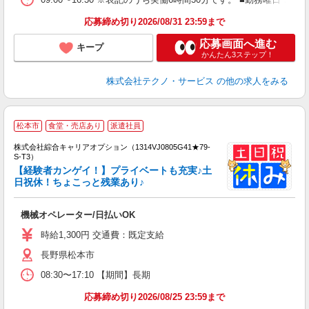
応募締め切り2026/08/31 23:59まで
応募画面へ進む
キープ
かんたん3ステップ！
株式会社テクノ・サービス
の他の求人をみる
松本市
食堂・売店あり
派遣社員
株式会社綜合キャリアオプション（1314VJ0805G41★79-
S-T3）
【経験者カンゲイ！】プライベートも充実♪土
日祝休！ちょこっと残業あり♪
た
入
機械オペレーター/日払いOK
分
タ
時給1,300円 交通費：既定支給
（
長野県松本市
08:30〜17:10 【期間】長期
応募締め切り2026/08/25 23:59まで