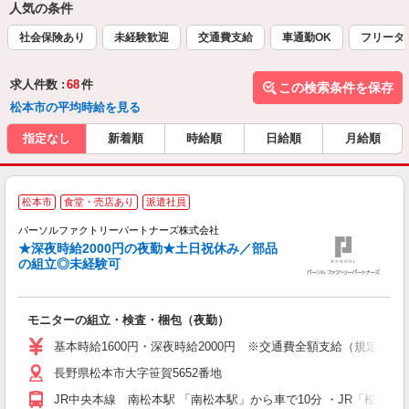
人気の条件
社会保険あり
未経験歓迎
交通費支給
車通勤OK
フリータ
求人件数 :
68
件
この検索条件を保存
松本市の平均時給を見る
指定なし
新着順
時給順
日給順
月給順
《
松本市
食堂・売店あり
派遣社員
0
パーソルファクトリーパートナーズ株式会社
★深夜時給2000円の夜勤★土日祝休み／部品
の組立◎未経験可
い
ン
モニターの組立・検査・梱包（夜勤）
大
婦
基本時給1600円・深夜時給2000円 ※交通費全額支給（規定あり） 
ア
長野県松本市大字笹賀5652番地
売
あ
JR中央本線 南松本駅 「南松本駅」から車で10分 ・JR「松本駅