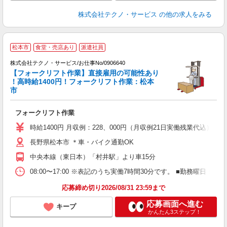
株式会社テクノ・サービス
の他の求人をみる
松本市
食堂・売店あり
派遣社員
株式会社テクノ・サービス/お仕事No/0906640
【フォークリフト作業】直接雇用の可能性あり
！高時給1400円！フォークリフト作業：松本
ン
市
国
フォークリフト作業
履
ラ
時給1400円 月収例：228、000円（月収例21日実働残業代込
勤
長野県松本市 ＊車・バイク通勤OK
あ
中央本線（東日本）「村井駅」より車15分
08:00〜17:00 ※表記のうち実働7時間30分です。 ■勤務曜
応募締め切り2026/08/31 23:59まで
応募画面へ進む
キープ
かんたん3ステップ！