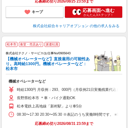
応募締め切り2026/08/25 23:59まで
応募画面へ進む
キープ
かんたん3ステップ！
株式会社綜合キャリアオプション
の他の求人をみる
松本市
食堂・売店あり
派遣社員
時
株式会社テクノ・サービス/お仕事No/0905643
【機械オペレーターなど】直接雇用の可能性あ
り。高時給1300円。機械オペレーターなど：
す
松本市
ー
機械オペレーターなど
履
高
時給1300円 月収例：293、000円（月収例21日実働残業代込
ク
長野県松本市 ＊車・バイク通勤OK
松本電鉄上高地線「新村駅」より車5分
08:30〜17:30 20:30〜05:30 ※表記のうち実働8時間です
応募締め切り2026/08/31 23:59まで