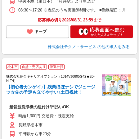
中央本線（東日本）「村井駅」より車15分
08:30〜17:20 ※表記のうち実働8時間です。 ■勤務曜日：月
応募締め切り2026/08/31 23:59まで
応募画面へ進む
キープ
かんたん3ステップ！
株式会社テクノ・サービス
の他の求人をみる
≪
松本市
食堂・売店あり
派遣社員
い
株式会社綜合キャリアオプション（1314VJ0805G42★26-
N-T4）
【初心者カンゲイ♪】残業ほぼナシでジュージ
ツ☆先の予定も立てやすい♪土日祝休！
得
入
超音波洗浄機の組付け/日払いOK
分
フ
時給1,300円 交通費：既定支給
支
長野県松本市
平田駅から車20分