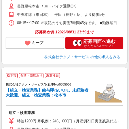
売
長野県松本市 ＊車・バイク通勤OK
得
中央本線（東日本）「平田（長野）駅」より徒歩5分
08:15〜17:00 ※表記のうち実働7時間45分です。 ■勤務曜日
応募締め切り2026/08/31 23:59まで
応募画面へ進む
キープ
かんたん3ステップ！
株式会社テクノ・サービス
の他の求人をみる
松本市
食堂・売店あり
派遣社員
株式会社テクノ・サービス/お仕事No/0885066
【組立・検査業務】給与即払いOK。未経験者
大歓迎。組立・検査業務：松本市
ン
国
組立・検査業務
履
ミ
時給1200円 月収例：246、000円（月収例21日実働残業代込
店