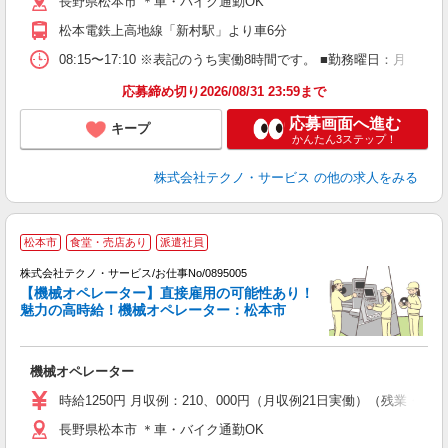
長野県松本市 ＊車・バイク通勤OK
支
松本電鉄上高地線「新村駅」より車6分
08:15〜17:10 ※表記のうち実働8時間です。 ■勤務曜日：月
応募締め切り2026/08/31 23:59まで
応募画面へ進む
キープ
かんたん3ステップ！
株式会社テクノ・サービス
の他の求人をみる
松本市
食堂・売店あり
派遣社員
株式会社テクノ・サービス/お仕事No/0895005
【機械オペレーター】直接雇用の可能性あり！
魅力の高時給！機械オペレーター：松本市
ペ
全
機械オペレーター
履
高
時給1250円 月収例：210、000円（月収例21日実働）（残業
ク
長野県松本市 ＊車・バイク通勤OK