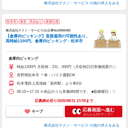
株式会社テクノ・サービス
の他の求人をみる
松本市
食堂・売店あり
派遣社員
株式会社テクノ・サービス/お仕事No/0896480
【倉庫内ピッキング】直接雇用の可能性あり。
高時給1200円。倉庫内ピッキング：松本市
す
倉庫内ピッキング
履
高
時給1200円 月収例：231、000円（月収例21日実働残業代込
ク
長野県松本市 ＊車・バイク通勤OK
松本電鉄上高地線「新村駅」より車6分
08:15〜17:10 ※表記のうち実働8時間です。 ■勤務曜日：月
応募締め切り2026/08/31 23:59まで
応募画面へ進む
キープ
かんたん3ステップ！
株式会社テクノ・サービス
の他の求人をみる