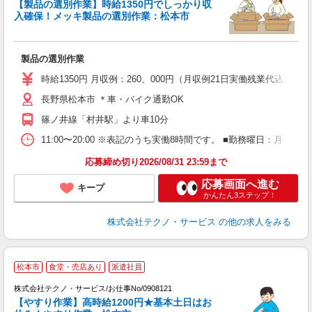
【製品の選別作業】時給1350円でしっかり収
入確保！メッキ製品の選別作業：松本市
ギ
の
製品の選別作業
履
高
時給1350円 月収例：260、000円（月収例21日実働残業代込
長野県松本市 ＊車・バイク通勤OK
篠ノ井線「村井駅」より車10分
11:00〜20:00 ※表記のうち実働8時間です。 ■勤務曜日：月
応募締め切り2026/08/31 23:59まで
応募画面へ進む
キープ
かんたん3ステップ！
株式会社テクノ・サービス
の他の求人をみる
松本市
食堂・売店あり
派遣社員
株式会社テクノ・サービス/お仕事No/0908121
【やすり作業】高時給1200円★基本土日はお