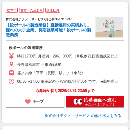
松本市
食堂・売店あり
派遣社員
時
株式会社テクノ・サービス/お仕事No/0913737
【段ボールの製造業務】直接雇用の実績あり。
憧れの大手企業。長期就業可能！段ボールの製
造業務
ル
段ボールの製造業務
履
高
時給1700円 月収例：296、000円（月収例21日実働残業代込
少
長野県松本市 ＊車通勤OK
り
篠ノ井線「平田（長野）駅」より車8分
08:30〜17:00 ※表記のうち実働7時間30分です。 ■勤務曜
応募締め切り2026/08/31 23:59まで
応募画面へ進む
キープ
かんたん3ステップ！
株式会社テクノ・サービス
の他の求人をみる