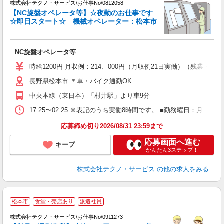
株式会社テクノ・サービス/お仕事No/0812058
【NC旋盤オペレータ等】☆夜勤のお仕事です
☆即日スタート☆ 機械オペレーター：松本市
る
NC旋盤オペレータ等
履
ミ
時給1200円 月収例：214、000円（月収例21日実働）（残業
売
長野県松本市 ＊車・バイク通勤OK
得
中央本線（東日本）「村井駅」より車9分
17:25〜02:25 ※表記のうち実働8時間です。 ■勤務曜日：月
応募締め切り2026/08/31 23:59まで
応募画面へ進む
キープ
かんたん3ステップ！
株式会社テクノ・サービス
の他の求人をみる
松本市
食堂・売店あり
派遣社員
株式会社テクノ・サービス/お仕事No/0911273
か