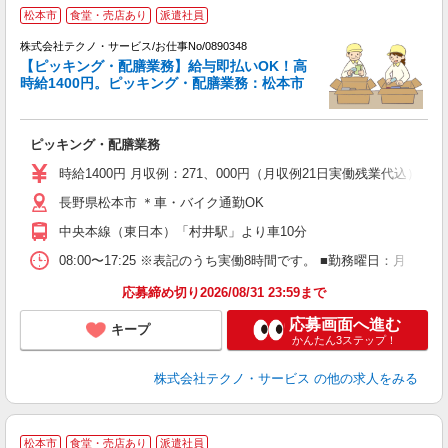
松本市
食堂・売店あり
派遣社員
株式会社テクノ・サービス/お仕事No/0890348
【ピッキング・配膳業務】給与即払いOK！高
時給1400円。ピッキング・配膳業務：松本市
プ
ピッキング・配膳業務
履
高
時給1400円 月収例：271、000円（月収例21日実働残業代込
ク
長野県松本市 ＊車・バイク通勤OK
中央本線（東日本）「村井駅」より車10分
08:00〜17:25 ※表記のうち実働8時間です。 ■勤務曜日：月
応募締め切り2026/08/31 23:59まで
応募画面へ進む
キープ
かんたん3ステップ！
株式会社テクノ・サービス
の他の求人をみる
≪
松本市
食堂・売店あり
派遣社員