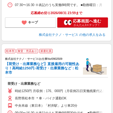
07:30〜16:30 ※表記のうち実働8時間です。 ■勤務曜日：月
応募締め切り2026/08/31 23:59まで
応募画面へ進む
キープ
かんたん3ステップ！
株式会社テクノ・サービス
の他の求人をみる
松本市
食堂・売店あり
派遣社員
株式会社テクノ・サービス/お仕事No/0902509
【荷受け・出庫業務など】直接雇用の可能性あ
り！高時給1250円♪荷受け・出庫業務など：松
ジ
本市
お
荷受け・出庫業務など
履
高
時給1250円 月収例：176、000円（月収例21日実働残業代込
（
長野県松本市 ＊車・バイク通勤OK
中央本線（東日本）「村井駅」より車20分
09:00〜16:30 ※表記のうち実働6時間30分です。 ■勤務曜