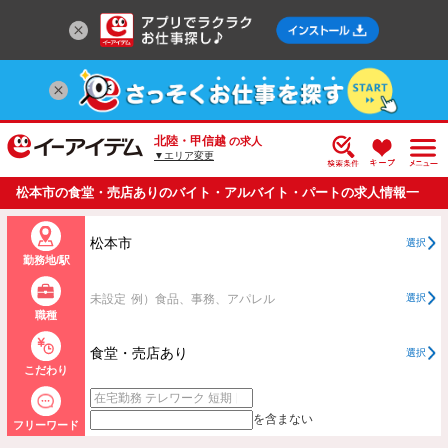
北陸・甲信越
の求人
▼エリア変更
松本市の食堂・売店ありのバイト・アルバイト・パートの求人情報一
覧
松本市
選択
勤務地/駅
未設定
例）食品、事務、アパレル
選択
職種
食堂・売店あり
選択
こだわり
を含まない
フリーワード