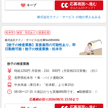
応募画面へ進む
キープ
かんたん3ステップ！
株式会社テクノ・サービス
の他の求人をみる
松本市
食堂・売店あり
派遣社員
レ
株式会社テクノ・サービス/お仕事No/0894956
【餃子の検査業務】直接雇用の可能性あり。即
ポ
日勤務可能！餃子の検査業務：松本市
と
餃子の検査業務
履
高
時給1250円 月収例：210、000円（月収例21日実働）（残業
長野県松本市 ＊車・バイク通勤OK
中央本線（東日本）「松本駅」より車15分
08:00〜17:15 ※表記のうち実働8時間です。 ■勤務曜日：月
応募締め切り2026/08/31 23:59まで
応募画面へ進む