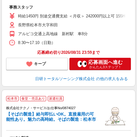
W
事務スタッフ
ク
0
時給1450円 別途交通費支給 ＜月収＞ 242000円以上可 155H＋残業1
長野県松本市大字和田
アルピコ交通上高地線 新村駅 車8分
8:30〜17:10（日勤）
応募締め切り2026/08/31 23:59まで
応募画面へ進む
キープ
かんたん3ステップ！
日研トータルソーシング株式会社
の他の求人をみる
松本市
食堂・売店あり
派遣社員
株式会社テクノ・サービス/お仕事No/0874027
【そばの製造】給与即払いOK。直接雇用の可
バ
能性あり。魅力の高時給。そばの製造：松本市
の