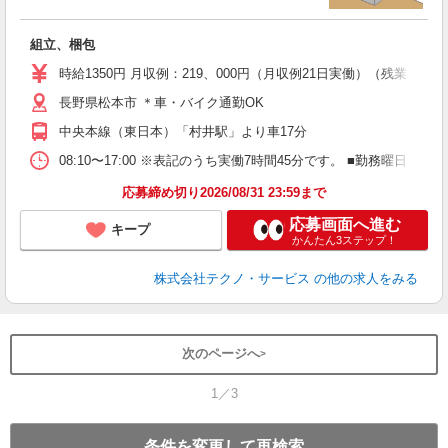
大
組立、梱包
履
高
時給1350円 月収例：219、000円（月収例21日実働）（残業
ク
長野県松本市 ＊車・バイク通勤OK
中央本線（東日本）「村井駅」より車17分
08:10〜17:00 ※表記のうち実働7時間45分です。 ■勤務曜日
応募締め切り2026/08/31 23:59まで
応募画面へ進む
キープ
かんたん3ステップ！
株式会社テクノ・サービス
の他の求人をみる
次のページへ
1／3
条件を変更して再検索