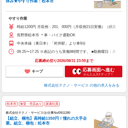
休み★やすり作業：松本市
る
やすり作業
履
高
時給1200円 月収例：201、000円（月収例21日実働）（残業
ク
長野県松本市 ＊車・バイク通勤OK
中央本線（東日本）「村井駅」より車9分
08:25〜17:25 ※表記のうち実働8時間です。 ■勤務曜日：月
応募締め切り2026/08/31 23:59まで
応募画面へ進む
キープ
かんたん3ステップ！
株式会社テクノ・サービス
の他の求人をみる
松本市
食堂・売店あり
派遣社員
株式会社テクノ・サービス/お仕事No/0911280
【組立、梱包】高時給1350円！憧れの大手企
業。組立、梱包：松本市