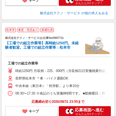
キープ
かんたん3ステップ！
株式会社テクノ・サービス
の他の求人をみる
松本市
食堂・売店あり
派遣社員
株式会社テクノ・サービス/お仕事No/0907711
【工場での組立作業等】高時給1250円。未経
験者歓迎。工場での組立作業等：松本市
ノ
工場での組立作業等
履
高
時給1250円 月収例：225、000円（月収例21日実働残業代込
勤
長野県松本市 ＊車・バイク通勤OK
あ
中央本線（東日本）「村井駅」より車15分
08:30〜17:20 ※表記のうち実働8時間です。 ■勤務曜日：月
応募締め切り2026/08/31 23:59まで
応募画面へ進む
キープ
かんたん3ステップ！