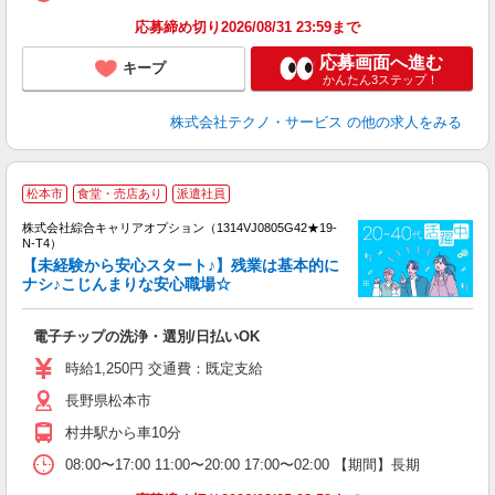
応募締め切り2026/08/31 23:59まで
応募画面へ進む
キープ
かんたん3ステップ！
株式会社テクノ・サービス
の他の求人をみる
≪
松本市
食堂・売店あり
派遣社員
い
株式会社綜合キャリアオプション（1314VJ0805G42★19-
N-T4）
【未経験から安心スタート♪】残業は基本的に
ナシ♪こじんまりな安心職場☆
得
入
電子チップの洗浄・選別/日払いOK
分
フ
時給1,250円 交通費：既定支給
支
長野県松本市
村井駅から車10分
08:00〜17:00 11:00〜20:00 17:00〜02:00 【期間】長期