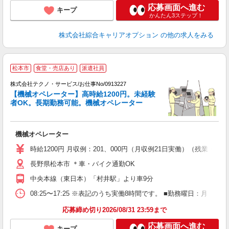
応募画面へ進む
キープ
かんたん3ステップ！
株式会社綜合キャリアオプション
の他の求人をみる
松本市
食堂・売店あり
派遣社員
株式会社テクノ・サービス/お仕事No/0913227
【機械オペレーター】高時給1200円。未経験
者OK。長期勤務可能。機械オペレーター
す
機械オペレーター
履
高
時給1200円 月収例：201、000円（月収例21日実働）（残業
ク
長野県松本市 ＊車・バイク通勤OK
中央本線（東日本）「村井駅」より車9分
08:25〜17:25 ※表記のうち実働8時間です。 ■勤務曜日：月
応募締め切り2026/08/31 23:59まで
応募画面へ進む
キープ