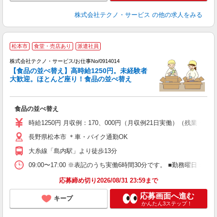
株式会社テクノ・サービス
の他の求人をみる
松本市
食堂・売店あり
派遣社員
株式会社テクノ・サービス/お仕事No/0914014
【食品の並べ替え】高時給1250円。未経験者
大歓迎。ほとんど座り！食品の並べ替え
タ
仕
食品の並べ替え
履
高
時給1250円 月収例：170、000円（月収例21日実働）（残業
長野県松本市 ＊車・バイク通勤OK
大糸線「島内駅」より徒歩13分
09:00〜17:00 ※表記のうち実働6時間30分です。 ■勤務曜
応募締め切り2026/08/31 23:59まで
応募画面へ進む
キープ
かんたん3ステップ！