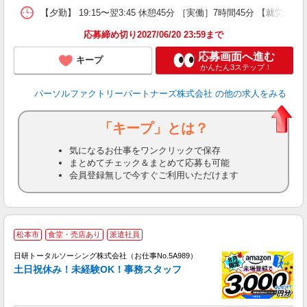
【夕勤】 19:15〜翌3:45 休憩45分 ［実働］7時間45分 【就労期
応募締め切り2027/06/20 23:59まで
応募画面へ進む
キープ
かんたん3ステップ！
パーソルファクトリーパートナーズ株式会社
の他の求人をみる
「キープ」とは？
気になるお仕事をワンクリックで保存
まとめてチェック＆まとめて応募も可能
会員登録無しで今すぐご利用いただけます
◎
松本市
食堂・売店あり
派遣社員
n
日研トータルソーシング株式会社（お仕事No.5A989）
ー
土日祝休み！未経験OK！事務スタッフ
z
談