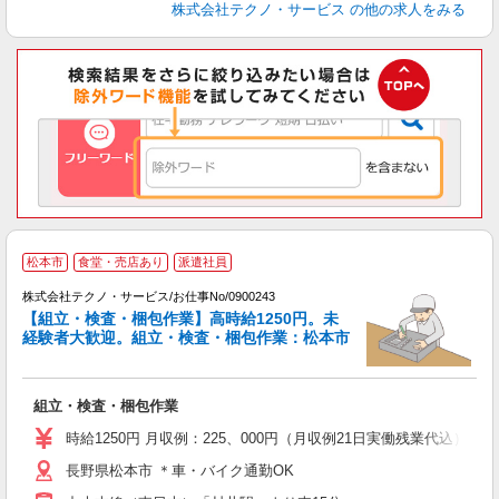
株式会社テクノ・サービス
の他の求人をみる
松本市
食堂・売店あり
派遣社員
株式会社テクノ・サービス/お仕事No/0900243
【組立・検査・梱包作業】高時給1250円。未
経験者大歓迎。組立・検査・梱包作業：松本市
す
組立・検査・梱包作業
履
高
時給1250円 月収例：225、000円（月収例21日実働残業代込
勤
長野県松本市 ＊車・バイク通勤OK
あ