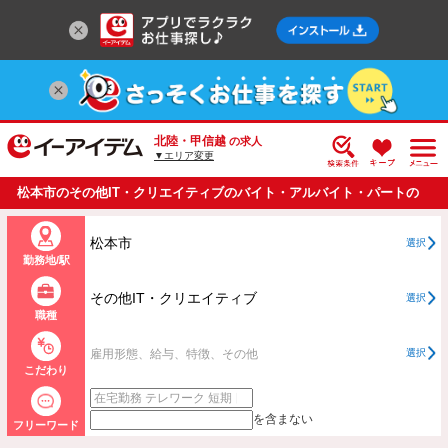
北陸・甲信越
の求人
▼エリア変更
松本市のその他IT・クリエイティブのバイト・アルバイト・パートの
求人情報一覧
松本市
選択
勤務地/駅
その他IT・クリエイティブ
選択
職種
雇用形態、給与、特徴、その他
選択
こだわり
を含まない
フリーワード