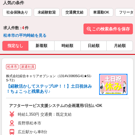
人気の条件
社会保険あり
未経験歓迎
交通費支給
車通勤OK
フリータ
求人件数 :
4
件
この検索条件を保存
松本市の平均時給を見る
指定なし
新着順
時給順
日給順
月給順
≪
松本市
派遣社員
い
株式会社綜合キャリアオプション（1314VJ0805G41★51-
S-T2）
【経験活かしてステップUP！！】土日祝休み
！ちょこっと残業あり♪
得
入
アフターサービス支援システムの企画運用/日払いOK
分
迎
時給1,350円 交通費：既定支給
代
長野県松本市
交
広丘駅から車8分