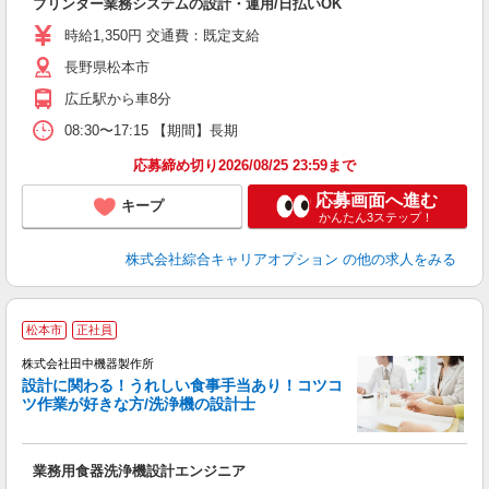
プリンター業務システムの設計・運用/日払いOK
分
迎
時給1,350円 交通費：既定支給
代
長野県松本市
交
広丘駅から車8分
08:30〜17:15 【期間】長期
応募締め切り2026/08/25 23:59まで
応募画面へ進む
キープ
かんたん3ステップ！
株式会社綜合キャリアオプション
の他の求人をみる
松本市
正社員
株式会社田中機器製作所
交
設計に関わる！うれしい食事手当あり！コツコ
ツ作業が好きな方/洗浄機の設計士
業務用食器洗浄機設計エンジニア