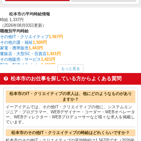
松本市の平均時給情報
時給 1,337円
（2026年08月03日更新）
職種別平均時給
その他IT・クリエイティブ
1,567円
その他介護・福祉
1,500円
家電・携帯販売
1,443円
量販店・大型SC・百貨店
1,421円
その他販売・サービス
1,421円
配送・配達ドライバー
1,420円
もっと見る
サービス提供責任者・ソーシャルワーカー
1,409円
栄養士・管理栄養士
1,400円
松本市のお仕事を探している方からよくある質問
その他飲食・フード
1,400円
CADオペレーター・積算
1,390円
松本市の他の職種の平均時給を見る
松本市のIT・クリエイティブの求人は、他にどのようなものがあり
ますか？
イーアイデムでは、その他IT・クリエイティブの他に、システムエン
ジニア・プログラマー、WEBデザイナー・コーダー・WEBオペレータ
ー、WEBディレクター・WEBプロデューサーなど様々な求人を掲載し
ています。
松本市のその他IT・クリエイティブの時給はどれくらいですか？
松本市のその他IT・クリエイティブの平均時給は1,567円です（2026年