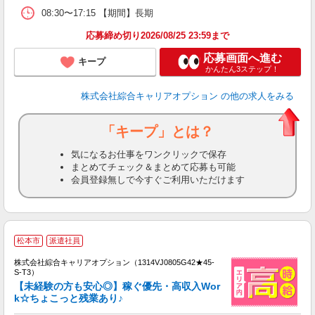
08:30〜17:15 【期間】長期
応募締め切り2026/08/25 23:59まで
応募画面へ進む
キープ
かんたん3ステップ！
株式会社綜合キャリアオプション
の他の求人をみる
「キープ」とは？
気になるお仕事をワンクリックで保存
まとめてチェック＆まとめて応募も可能
会員登録無しで今すぐご利用いただけます
松本市
派遣社員
株式会社綜合キャリアオプション（1314VJ0805G42★45-
S-T3）
【未経験の方も安心◎】稼ぐ優先・高収入Wor
k☆ちょこっと残業あり♪
た