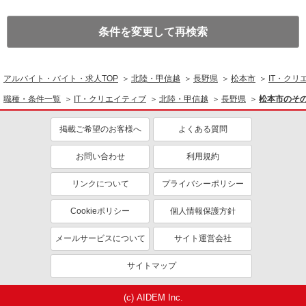
条件を変更して再検索
アルバイト・バイト・求人TOP
北陸・甲信越
長野県
松本市
IT・クリ
職種・条件一覧
IT・クリエイティブ
北陸・甲信越
長野県
松本市のそ
掲載ご希望のお客様へ
よくある質問
お問い合わせ
利用規約
リンクについて
プライバシーポリシー
Cookieポリシー
個人情報保護方針
メールサービスについて
サイト運営会社
サイトマップ
(c) AIDEM Inc.