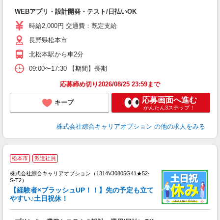
入
WEBアプリ・設計開発・テスト/日払いOK
分
二
時給2,000円 交通費：既定支給
中
長野県松本市
北松本駅から車2分
09:00〜17:30 【期間】長期
応募締め切り2026/08/25 23:59まで
応募画面へ進む
キープ
かんたん3ステップ！
株式会社綜合キャリアオプション
の他の求人をみる
≪
松本市
派遣社員
い
株式会社綜合キャリアオプション（1314VJ0805G41★52-
S-T2）
【経験者×ブラッシュUP！！】先の予定も立て
やすい♪土日祝休！
得
入