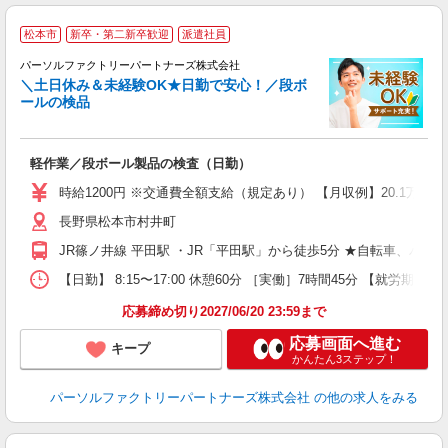
松本市
新卒・第二新卒歓迎
派遣社員
パーソルファクトリーパートナーズ株式会社
＼土日休み＆未経験OK★日勤で安心！／段ボ
ールの検品
指
未
軽作業／段ボール製品の検査（日勤）
不
支
時給1200円 ※交通費全額支給（規定あり） 【月収例】20.1万円（
長野県松本市村井町
JR篠ノ井線 平田駅 ・JR「平田駅」から徒歩5分 ★自転車、バ
【日勤】 8:15〜17:00 休憩60分 ［実働］7時間45分 【就労期間
応募締め切り2027/06/20 23:59まで
応募画面へ進む
キープ
かんたん3ステップ！
パーソルファクトリーパートナーズ株式会社
の他の求人をみる