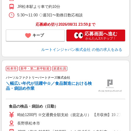
JR松本駅より車で約10分
5:30〜11:00 ◇週3日〜勤務日数応相談
応募締め切り2026/08/31 23:59まで
応募画面へ進む
キープ
かんたん3ステップ！
ルートインジャパン株式会社
の他の求人をみる
松本市
新卒・第二新卒歓迎
派遣社員
パーソルファクトリーパートナーズ株式会社
す
＼幅広い年代が活躍中☆／食品製造における検
品・袋詰め作業
す
未
食品の検品・袋詰め（日勤）
ー
日
時給1200円 ※交通費全額支給（規定あり） 【月収例】19.2万円
あ
長野県松本市