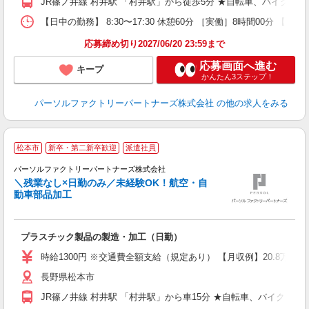
JR篠ノ井線 村井駅 「村井駅」から徒歩5分 ★自転車、バイク、
【日中の勤務】 8:30〜17:30 休憩60分 ［実働］8時間00分 【就
応募締め切り2027/06/20 23:59まで
応募画面へ進む
キープ
かんたん3ステップ！
パーソルファクトリーパートナーズ株式会社
の他の求人をみる
松本市
新卒・第二新卒歓迎
派遣社員
充
パーソルファクトリーパートナーズ株式会社
＼残業なし×日勤のみ／未経験OK！航空・自
動車部品加工
年
ス
未
プラスチック製品の製造・加工（日勤）
ー
払
時給1300円 ※交通費全額支給（規定あり） 【月収例】20.8万円
給
長野県松本市
JR篠ノ井線 村井駅 「村井駅」から車15分 ★自転車、バイク、