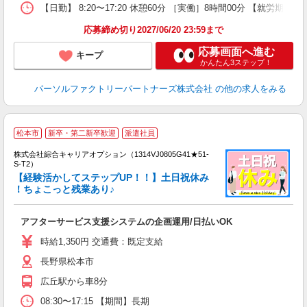
【日勤】 8:20〜17:20 休憩60分 ［実働］8時間00分 【就労期間】
応募締め切り2027/06/20 23:59まで
応募画面へ進む
キープ
かんたん3ステップ！
パーソルファクトリーパートナーズ株式会社
の他の求人をみる
≪
松本市
新卒・第二新卒歓迎
派遣社員
い
株式会社綜合キャリアオプション（1314VJ0805G41★51-
S-T2）
【経験活かしてステップUP！！】土日祝休み
！ちょこっと残業あり♪
得
入
アフターサービス支援システムの企画運用/日払いOK
分
迎
時給1,350円 交通費：既定支給
代
長野県松本市
交
広丘駅から車8分
08:30〜17:15 【期間】長期