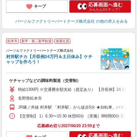
応募画面へ進む
キープ
かんたん3ステップ！
パーソルファクトリーパートナーズ株式会社
の他の求人をみる
松本市
新卒・第二新卒歓迎
派遣社員
パーソルファクトリーパートナーズ株式会社
ー
村井駅チカ【月収例24万円＆土日休み】ケチ
未
ャップを作ろう！
不
り
ケチャップなどの調味料製造（交替制）
時給1300円 ※交通費全額支給（規定あり） 【月収例】24.0万円（
長野県松本市
JR篠ノ井線 村井駅 「村井駅」から徒歩5分 ★自転車、バイク、
【交替制】 1）6:30〜15:30 休憩60分 ［実働］8時間00分 2
応募締め切り2027/06/20 23:59まで
応募画面へ進む