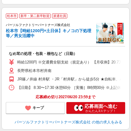
【
松本市
新卒・第二新卒歓迎
派遣社員
月
パーソルファクトリーパートナーズ株式会社
松本市【時給1200円×土日休】キノコの下処理
等／男女活躍中
す
なめ茸の処理・包装・梱包など（日勤）
未
ー
時給1200円 ※交通費全額支給（規定あり） 【月収例】20.7万円（
あ
長野県松本市村井南
り
JR篠ノ井線 村井駅 ・JR「村井駅」から徒歩5分 ★自転車、バ
【日勤】 8:30〜17:30 休憩60分 ［実働］8時間00分 ※上
応募締め切り2027/06/20 23:59まで
応募画面へ進む
キープ
かんたん3ステップ！
パーソルファクトリーパートナーズ株式会社
の他の求人をみる