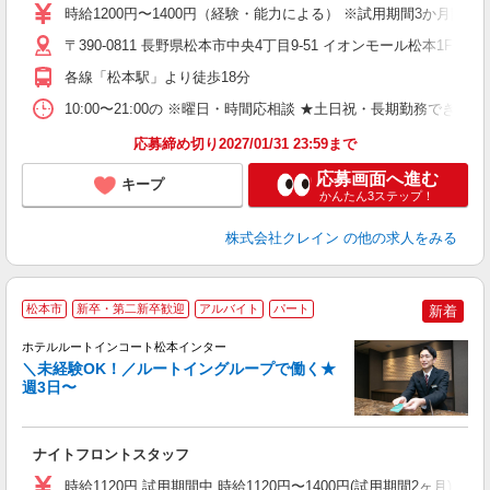
女
時給1200円〜1400円（経験・能力による） ※試用期間3か月間同
ド
〒390-0811 長野県松本市中央4丁目9-51 イオンモール松本1F 
日
ピ
各線「松本駅」より徒歩18分
取
割
10:00〜21:00の ※曜日・時間応相談 ★土日祝・長期勤務できる方歓迎 ★フ
応募締め切り2027/01/31 23:59まで
応募画面へ進む
キープ
かんたん3ステップ！
株式会社クレイン
の他の求人をみる
松本市
新卒・第二新卒歓迎
アルバイト
パート
新着
ホテルルートインコート松本インター
＼未経験OK！／ルートイングループで働く★
週3日〜
履
迎
躍
ナイトフロントスタッフ
早
研
時給1120円 試用期間中 時給1120円〜1400円(試用期間2ヶ月) ◇22:0