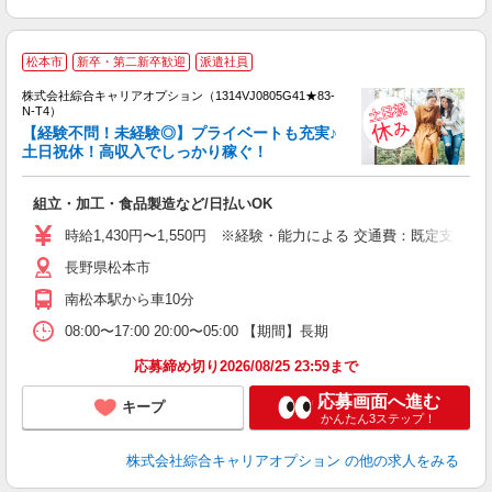
≪
松本市
新卒・第二新卒歓迎
派遣社員
い
株式会社綜合キャリアオプション（1314VJ0805G41★83-
N-T4）
【経験不問！未経験◎】プライベートも充実♪
土日祝休！高収入でしっかり稼ぐ！
得
入
組立・加工・食品製造など/日払いOK
分
フ
時給1,430円〜1,550円 ※経験・能力による 交通費：既定支給
務
長野県松本市
南松本駅から車10分
08:00〜17:00 20:00〜05:00 【期間】長期
応募締め切り2026/08/25 23:59まで
応募画面へ進む
キープ
かんたん3ステップ！
株式会社綜合キャリアオプション
の他の求人をみる