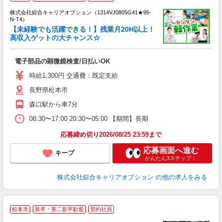
い
株式会社綜合キャリアオプション（1314VJ0805G41★95-
N-T4）
【未経験でも活躍できる！】残業月20H以上！
高収入ゲットの大チャンス☆
得
入
電子部品の顕微鏡検査/日払いOK
分
フ
時給1,300円 交通費：既定支給
長野県松本市
森口駅から車7分
08:30〜17:00 20:30〜05:00 【期間】長期
応募締め切り2026/08/25 23:59まで
応募画面へ進む
キープ
かんたん3ステップ！
株式会社綜合キャリアオプション
の他の求人をみる
＼
松本市
新卒・第二新卒歓迎
契約社員