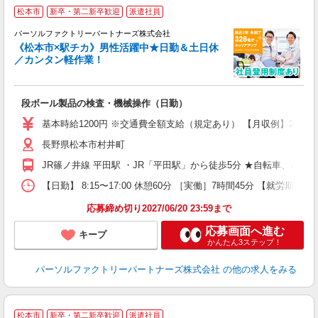
松本市
新卒・第二新卒歓迎
派遣社員
パーソルファクトリーパートナーズ株式会社
ー
《松本市×駅チカ》男性活躍中★日勤＆土日休
未
／カンタン軽作業！
不
社
段ボール製品の検査・機械操作（日勤）
基本時給1200円 ※交通費全額支給（規定あり） 【月収例】20.1万
長野県松本市村井町
JR篠ノ井線 平田駅 ・JR「平田駅」から徒歩5分 ★自転車、バ
【日勤】 8:15〜17:00 休憩60分 ［実働］7時間45分 【就労期間
応募締め切り2027/06/20 23:59まで
応募画面へ進む
キープ
かんたん3ステップ！
パーソルファクトリーパートナーズ株式会社
の他の求人をみる
≪
松本市
新卒・第二新卒歓迎
派遣社員