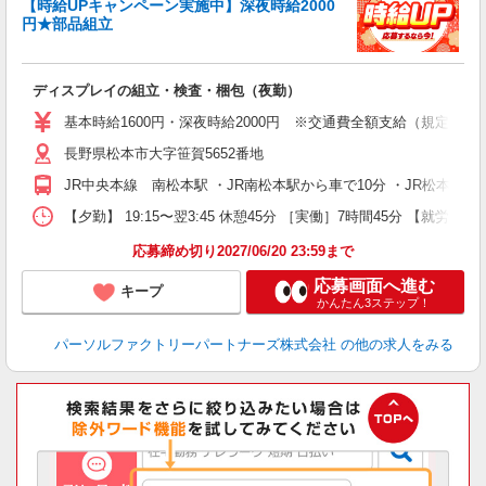
【時給UPキャンペーン実施中】深夜時給2000
円★部品組立
合
大
ディスプレイの組立・検査・梱包（夜勤）
婦
ア
基本時給1600円・深夜時給2000円 ※交通費全額支給（規定あり）
売
長野県松本市大字笹賀5652番地
あ
JR中央本線 南松本駅 ・JR南松本駅から車で10分 ・JR松本駅
【夕勤】 19:15〜翌3:45 休憩45分 ［実働］7時間45分 【就労期
応募締め切り2027/06/20 23:59まで
応募画面へ進む
キープ
かんたん3ステップ！
パーソルファクトリーパートナーズ株式会社
の他の求人をみる