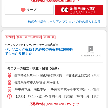
応募締め切り2026/08/25 23:59まで
応募画面へ進む
キープ
かんたん3ステップ！
株式会社綜合キャリアオプション
の他の求人をみる
【
松本市
新卒・第二新卒歓迎
派遣社員
パーソルファクトリーパートナーズ株式会社
･
パナソニック夜勤！未経験◎深夜時給2000円
でしっかり稼ぐ☆
つ
大
モニターの組立・検査・梱包（夜勤）
婦
ア
基本時給1600円・深夜時給2000円 ※交通費全額支給（規定あり） 
売
長野県松本市大字笹賀5652番地
あ
JR中央本線 南松本駅 ・JR南松本駅から車で10分 ・JR松本駅
【夕勤】 19:15〜翌3:45 休憩45分 ［実働］7時間45分 【就労期
応募締め切り2027/06/20 23:59まで