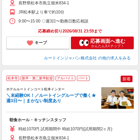
長野県松本市島立堀米834-1
JR松本駅より車で約10分
9:00〜15:00 ◇週3日〜勤務日数応相談
応募締め切り2026/08/31 23:59まで
応募画面へ進む
キープ
かんたん3ステップ！
ルートインジャパン株式会社
の他の求人をみる
松本市
新卒・第二新卒歓迎
アルバイト
パート
新着
ホテルルートインコート松本インター
＼未経験OK！／ルートイングループで働く★
週3日〜｜まかない制度あり
履
迎
躍
朝食ホール・キッチンスタッフ
早
保
時給1070円 試用期間中 時給1070円(試用期間2ヶ月)
資
長野県松本市島立堀米834-1