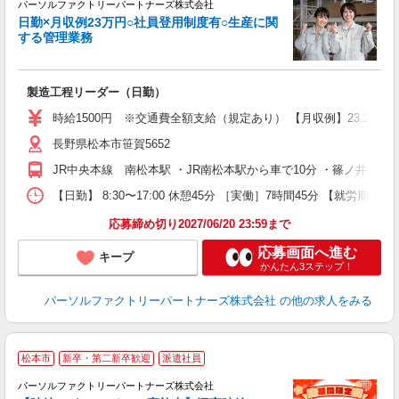
の
パーソルファクトリーパートナーズ株式会社
日勤×月収例23万円○社員登用制度有○生産に関
する管理業務
別
未
製造工程リーダー（日勤）
ー
い
時給1500円 ※交通費全額支給（規定あり） 【月収例】23.2万円
修
長野県松本市笹賀5652
JR中央本線 南松本駅 ・JR南松本駅から車で10分 ・篠ノ井線
【日勤】 8:30〜17:00 休憩45分 ［実働］7時間45分 【就労期間
応募締め切り2027/06/20 23:59まで
応募画面へ進む
キープ
かんたん3ステップ！
パーソルファクトリーパートナーズ株式会社
の他の求人をみる
松本市
新卒・第二新卒歓迎
派遣社員
パーソルファクトリーパートナーズ株式会社