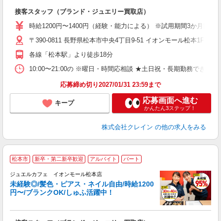
場
接客スタッフ（ブランド・ジュエリー買取店）
女
時給1200円〜1400円（経験・能力による） ※試用期間3か月間同
ド
〒390-0811 長野県松本市中央4丁目9-51 イオンモール松本1F 
日
ピ
各線「松本駅」より徒歩18分
取
割
10:00〜21:00の ※曜日・時間応相談 ★土日祝・長期勤務できる方歓迎 ★フ
応募締め切り2027/01/31 23:59まで
応募画面へ進む
キープ
かんたん3ステップ！
株式会社クレイン
の他の求人をみる
松本市
新卒・第二新卒歓迎
アルバイト
パート
ジュエルカフェ イオンモール松本店
未経験◎/髪色・ピアス・ネイル自由/時給1200
円〜/ブランクOK/しゅふ活躍中！
ん