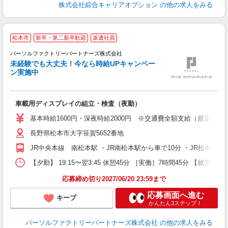
株式会社綜合キャリアオプション
の他の求人をみる
松本市
新卒・第二新卒歓迎
派遣社員
パーソルファクトリーパートナーズ株式会社
未経験でも大丈夫！今なら時給UPキャンペー
ン実施中
合
大
車載用ディスプレイの組立・検査（夜勤）
婦
ア
基本時給1600円・深夜時給2000円 ※交通費全額支給（規定あり）
売
長野県松本市大字笹賀5652番地
あ
JR中央本線 南松本駅 ・JR南松本駅から車で10分 ・JR松本駅
【夕勤】 19:15〜翌3:45 休憩45分 ［実働］7時間45分 【就労期
応募締め切り2027/06/20 23:59まで
応募画面へ進む
キープ
かんたん3ステップ！
パーソルファクトリーパートナーズ株式会社
の他の求人をみる