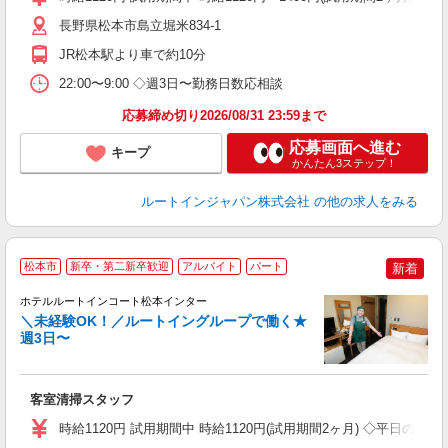
長野県松本市島立堀米834-1
JR松本駅より車で約10分
22:00〜9:00 ◇週3日〜勤務日数応相談
応募締め切り2026/08/31 23:59まで
応募画面へ進む
キープ
かんたん3ステップ！
ルートインジャパン株式会社
の他の求人をみる
松本市
新卒・第二新卒歓迎
アルバイト
パート
新着
ホテルルートインコート松本インター
＼未経験OK！／ルートイングループで働く★
週3日〜
履
迎
躍
客室清掃スタッフ
養
修
時給1120円 試用期間中 時給1120円(試用期間2ヶ月) ◇平日のみ