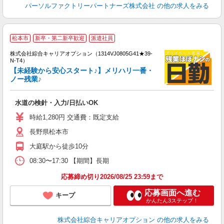
パーソルファクトリーパートナーズ株式会社
の他の求人をみる
≪
松本市
新卒・第二新卒歓迎
派遣社員
い
株式会社綜合キャリアオプション（1314VJ0805G41★39-
N-T4）
【未経験から安心スタート♪】メリハリ一番・
ノー残業♪
得
入
水道の検針・入力/日払いOK
分
二
時給1,280円 交通費：既定支給
エ
長野県松本市
大庭駅から徒歩10分
08:30〜17:30 【期間】長期
応募締め切り2026/08/25 23:59まで
応募画面へ進む
キープ
かんたん3ステップ！
株式会社綜合キャリアオプション
の他の求人をみる