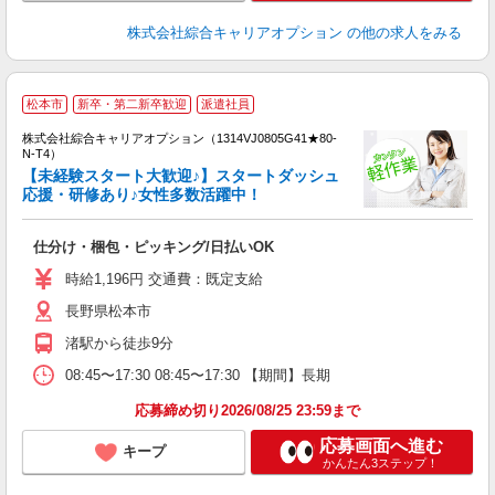
株式会社綜合キャリアオプション
の他の求人をみる
≪
松本市
新卒・第二新卒歓迎
派遣社員
い
株式会社綜合キャリアオプション（1314VJ0805G41★80-
N-T4）
【未経験スタート大歓迎♪】スタートダッシュ
応援・研修あり♪女性多数活躍中！
得
入
仕分け・梱包・ピッキング/日払いOK
分
フ
時給1,196円 交通費：既定支給
費
長野県松本市
渚駅から徒歩9分
08:45〜17:30 08:45〜17:30 【期間】長期
応募締め切り2026/08/25 23:59まで
応募画面へ進む
キープ
かんたん3ステップ！