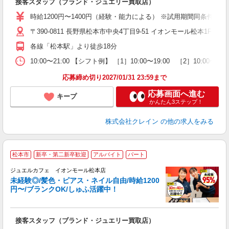
接客スタッフ（ブランド・ジュエリー買取店）
女
時給1200円〜1400円（経験・能力による） ※試用期間同条件
ド
〒390-0811 長野県松本市中央4丁目9-51 イオンモール松本1F 
日
ピ
各線「松本駅」より徒歩18分
取
割
10:00〜21:00 【シフト例】 ［1］10:00〜19:00 ［2］1
応募締め切り2027/01/31 23:59まで
応募画面へ進む
キープ
かんたん3ステップ！
株式会社クレイン
の他の求人をみる
松本市
新卒・第二新卒歓迎
アルバイト
パート
ジュエルカフェ イオンモール松本店
未経験◎/髪色・ピアス・ネイル自由/時給1200
円〜/ブランクOK/しゅふ活躍中！
場
接客スタッフ（ブランド・ジュエリー買取店）