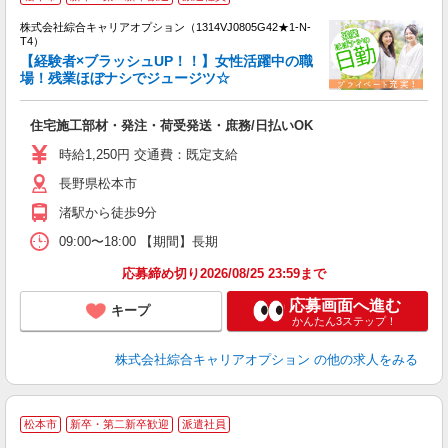
い
株式会社綜合キャリアオプション（1314VJ0805G42★1-N-
T4）
【経験者×ブラッシュUP！！】女性活躍中の職
場！残業ほぼナシでジュージツ☆
得
入
住宅施工部材・発注・荷受発送・庶務/日払いOK
払
有
時給1,250円 交通費：既定支給
ド
長野県松本市
与
渚駅から徒歩9分
09:00〜18:00 【期間】長期
応募締め切り2026/08/25 23:59まで
応募画面へ進む
キープ
かんたん3ステップ！
株式会社綜合キャリアオプション
の他の求人をみる
松本市
新卒・第二新卒歓迎
派遣社員