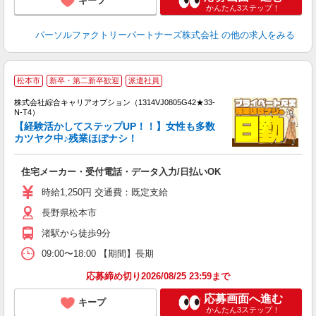
キープ
かんたん3ステップ！
パーソルファクトリーパートナーズ株式会社
の他の求人をみる
≪
松本市
新卒・第二新卒歓迎
派遣社員
い
株式会社綜合キャリアオプション（1314VJ0805G42★33-
N-T4）
【経験活かしてステップUP！！】女性も多数
カツヤク中♪残業ほぼナシ！
得
入
住宅メーカー・受付電話・データ入力/日払いOK
分
迎
時給1,250円 交通費：既定支給
～
長野県松本市
渚駅から徒歩9分
09:00〜18:00 【期間】長期
応募締め切り2026/08/25 23:59まで
応募画面へ進む
キープ
かんたん3ステップ！