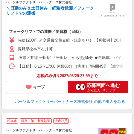
パーソルファクトリーパートナーズ株式会社
＼日勤のみ＆土日休み！経験者歓迎／フォーク
リフトでの運搬
ご
フォークリフトでの運搬／要資格（日勤）
ー
社
時給1200円 ※交通費全額支給（規定あり） 【月収例】20.1万円（
長野県松本市村井町
JR篠ノ井線 平田駅 「平田駅」から徒歩5分 ★自転車、バイク、
【日勤】 8:15〜17:00 休憩60分 ［実働］7時間45分 【就労期間
応募締め切り2027/06/20 23:59まで
応募画面へ進む
キープ
かんたん3ステップ！
パーソルファクトリーパートナーズ株式会社
の他の求人をみる
松本市
新卒・第二新卒歓迎
派遣社員
1
パーソルファクトリーパートナーズ株式会社