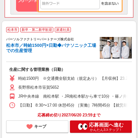
＼
松本市
新卒・第二新卒歓迎
派遣社員
な
躍
パーソルファクトリーパートナーズ株式会社
松本市／時給1500円×日勤◆パナソニック工場
での生産管理
特
未
生産に関する管理業務（日勤）
ー
い
時給1500円 ※交通費全額支給（規定あり） 【月収例】23.2万
修
長野県松本市笹賀5652
JR中央本線 南松本駅 ・JR南松本駅から車で10分 ・篠ノ井線
【日勤】 8:30〜17:00 休憩45分 ［実働］7時間45分 【就労期間
応募締め切り2027/06/20 23:59まで
応募画面へ進む
キープ
かんたん3ステップ！