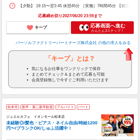
【夕勤】 19:15〜翌3:45 休憩45分 ［実働］7時間45分 【就労期
応募締め切り2027/06/20 23:59まで
応募画面へ進む
キープ
かんたん3ステップ！
パーソルファクトリーパートナーズ株式会社
の他の求人をみる
「キープ」とは？
気になるお仕事をワンクリックで保存
まとめてチェック＆まとめて応募も可能
会員登録無しで今すぐご利用いただけます
松本市
新卒・第二新卒歓迎
アルバイト
パート
ジュエルカフェ イオンモール松本店
未経験◎/髪色・ピアス・ネイル自由/時給1200
円〜/ブランクOK/しゅふ活躍中！