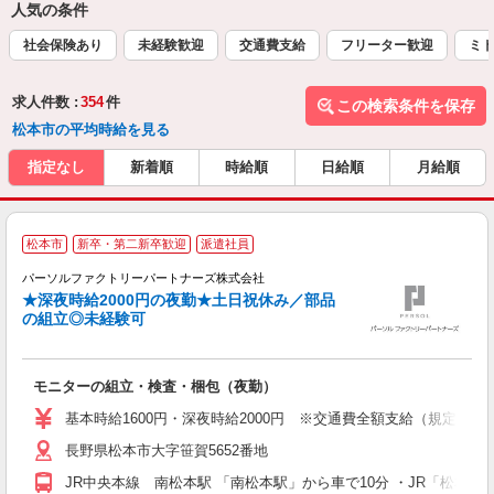
人気の条件
社会保険あり
未経験歓迎
交通費支給
フリーター歓迎
ミド
求人件数 :
354
件
この検索条件を保存
松本市の平均時給を見る
指定なし
新着順
時給順
日給順
月給順
《
松本市
新卒・第二新卒歓迎
派遣社員
0
パーソルファクトリーパートナーズ株式会社
★深夜時給2000円の夜勤★土日祝休み／部品
の組立◎未経験可
い
ン
モニターの組立・検査・梱包（夜勤）
大
婦
基本時給1600円・深夜時給2000円 ※交通費全額支給（規定あり） 
ア
長野県松本市大字笹賀5652番地
売
あ
JR中央本線 南松本駅 「南松本駅」から車で10分 ・JR「松本駅