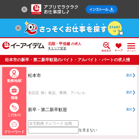
北陸・甲信越
の求人
▼エリア変更
松本市の新卒・第二新卒歓迎のバイト・アルバイト・パートの求人情
報一覧
松本市
選択
勤務地/駅
未設定
例）食品、事務、アパレル
選択
職種
新卒・第二新卒歓迎
選択
こだわり
を含まない
フリーワード