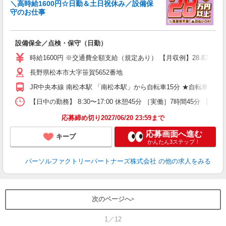
＼高時給1600円☆日勤＆土日祝休み／設備保
守のお仕事
討
設備保全／点検・保守（日勤）
未
不
時給1600円 ※交通費全額支給（規定あり） 【月収例】28.8万円（
み
長野県松本市大字笹賀5652番地
り
JR中央本線 南松本駅 「南松本駅」から自転車15分 ★自転車、
【日中の勤務】 8:30〜17:00 休憩45分 ［実働］7時間45分 【就
応募締め切り2027/06/20 23:59まで
応募画面へ進む
キープ
かんたん3ステップ！
パーソルファクトリーパートナーズ株式会社
の他の求人をみる
次のページへ
1／12