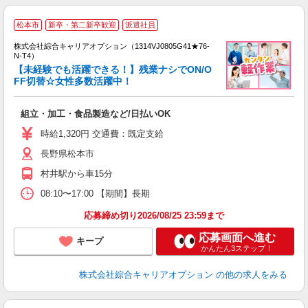
≪
松本市
新卒・第二新卒歓迎
派遣社員
い
株式会社綜合キャリアオプション（1314VJ0805G41★76-
N-T4）
【未経験でも活躍できる！】残業ナシでON/O
FF切替☆女性多数活躍中！
得
入
組立・加工・食品製造など/日払いOK
分
フ
時給1,320円 交通費：既定支給
長野県松本市
村井駅から車15分
08:10〜17:00 【期間】長期
応募締め切り2026/08/25 23:59まで
応募画面へ進む
キープ
かんたん3ステップ！
株式会社綜合キャリアオプション
の他の求人をみる