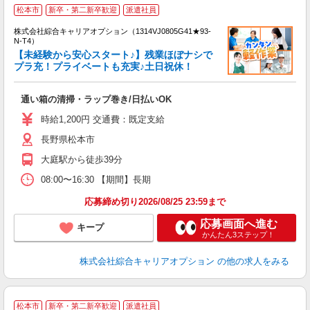
≪
松本市
新卒・第二新卒歓迎
派遣社員
い
株式会社綜合キャリアオプション（1314VJ0805G41★93-
N-T4）
【未経験から安心スタート♪】残業ほぼナシで
プラ充！プライベートも充実♪土日祝休！
得
入
通い箱の清掃・ラップ巻き/日払いOK
分
フ
時給1,200円 交通費：既定支給
長野県松本市
大庭駅から徒歩39分
08:00〜16:30 【期間】長期
応募締め切り2026/08/25 23:59まで
応募画面へ進む
キープ
かんたん3ステップ！
株式会社綜合キャリアオプション
の他の求人をみる
≪
松本市
新卒・第二新卒歓迎
派遣社員