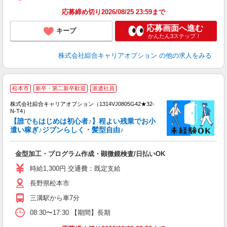
応募締め切り2026/08/25 23:59まで
応募画面へ進む
キープ
かんたん3ステップ！
株式会社綜合キャリアオプション
の他の求人をみる
≪
松本市
新卒・第二新卒歓迎
派遣社員
い
株式会社綜合キャリアオプション（1314VJ0805G42★32-
N-T4）
【誰でもはじめは初心者♪】程よい残業でお小
遣い稼ぎ♪ジブンらしく・髪型自由♪
得
入
金型加工・プログラム作成・顕微鏡検査/日払いOK
分
フ
時給1,300円 交通費：既定支給
（
長野県松本市
三溝駅から車7分
08:30〜17:30 【期間】長期