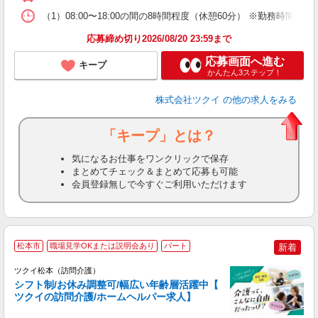
な
（1）08:00〜18:00の間の8時間程度（休憩60分） ※勤務時間相
髪
応募締め切り2026/08/20 23:59まで
応募画面へ進む
キープ
かんたん3ステップ！
株式会社ツクイ
の他の求人をみる
「キープ」とは？
気になるお仕事をワンクリックで保存
まとめてチェック＆まとめて応募も可能
会員登録無しで今すぐご利用いただけます
松本市
職場見学OKまたは説明会あり
パート
新着
ツクイ松本（訪問介護）
シフト制/お休み調整可/幅広い年齢層活躍中【
ツクイの訪問介護/ホームヘルパー求人】