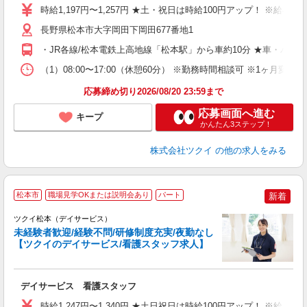
り
時給1,197円〜1,257円 ★土・祝日は時給100円アップ！ ※給
リ
ー
長野県松本市大字岡田下岡田677番地1
O
・JR各線/松本電鉄上高地線「松本駅」から車約10分 ★車・バ
な
（1）08:00〜17:00（休憩60分） ※勤務時間相談可 ※1ヶ月変
髪
応募締め切り2026/08/20 23:59まで
応募画面へ進む
キープ
かんたん3ステップ！
株式会社ツクイ
の他の求人をみる
松本市
職場見学OKまたは説明会あり
パート
新着
ツクイ松本（デイサービス）
未経験者歓迎/経験不問/研修制度充実/夜勤なし
【ツクイのデイサービス/看護スタッフ求人】
各
デイサービス 看護スタッフ
入
り
時給1,247円〜1,340円 ★土日祝日は時給100円アップ！ ※給