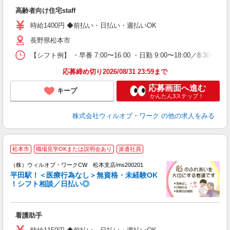
第
高齢者向け住宅staff
ミ
～
時給1400円 ◆前払い・日払い・週払いOK
退
長野県松本市
業
り
【シフト例】 ・早番 7:00〜16:00 ・日勤 9:00〜18:00／8:
応募締め切り2026/08/31 23:59まで
応募画面へ進む
キープ
かんたん3ステップ！
株式会社ウィルオブ・ワーク
の他の求人をみる
松本市
職場見学OKまたは説明会あり
派遣社員
（
（株）ウィルオブ・ワークCW 松本支店/ms200201
平田駅！＜医療行為なし＞無資格・未経験OK
！シフト相談／日払い◎
♪.
入
場
看護助手
第
ミ