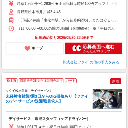
り
時給1,263円〜1,293円 ★土日祝日は時給100円アップ！ ・身体
リ
ー
長野県松本市井川城3-4-43
O
・JR篠ノ井線「南松本駅」から徒歩約20分、またはぐるっとまつ
な
（1）06:00〜00:00の間の8時間（休憩60分） ※「平日の
髪
応募締め切り2026/08/20 23:59まで
応募画面へ進む
キープ
かんたん3ステップ！
株式会社ツクイ
の他の求人をみる
松本市
職場見学OKまたは説明会あり
パート
新着
ツクイ松本岡田（デイサービス）
未経験者歓迎/週3日からOK/研修あり【ツクイ
のデイサービス/送迎職員求人】
各
デイサービス 送迎スタッフ（ケアドライバー）
入
り
時給1,061円 ★土・祝日は時給100円アップ！