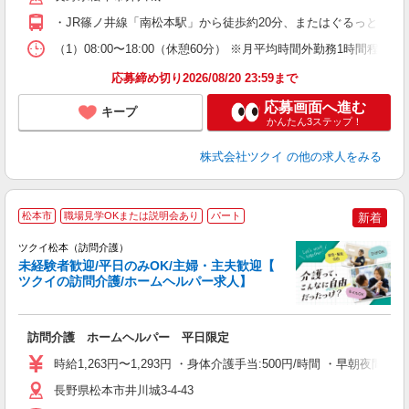
O
・JR篠ノ井線「南松本駅」から徒歩約20分、またはぐるっとまつ
な
（1）08:00〜18:00（休憩60分） ※月平均時間外勤務1時間程
髪
応募締め切り2026/08/20 23:59まで
応募画面へ進む
キープ
かんたん3ステップ！
株式会社ツクイ
の他の求人をみる
松本市
職場見学OKまたは説明会あり
パート
新着
ツクイ松本（訪問介護）
未経験者歓迎/平日のみOK/主婦・主夫歓迎【
ツクイの訪問介護/ホームヘルパー求人】
各
訪問介護 ホームヘルパー 平日限定
入
り
時給1,263円〜1,293円 ・身体介護手当:500円/時間 ・早朝夜
リ
ー
長野県松本市井川城3-4-43
O