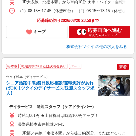
・JR大糸線「北松本駅」から車約10分 ★車・バイク・自転車通
な
（1）08:15〜17:45（休憩60分） （2）08:15〜13:15
髪
応募締め切り2026/08/20 23:59まで
応募画面へ進む
キープ
かんたん3ステップ！
株式会社ツクイ
の他の求人をみる
松本市
職場見学OKまたは説明会あり
パート
新着
ツクイ松本（デイサービス）
シニア活躍中/勤務日数応相談/運転免許があれ
ばOK【ツクイのデイサービス/送迎スタッフ求
人】
各
デイサービス 送迎スタッフ（ケアドライバー）
入
り
時給1,061円 ★土日祝日は時給100円アップ！
リ
ー
長野県松本市井川城3-4-43
O
・JR篠ノ井線「南松本駅」から徒歩約20分、またはぐるっとまつ