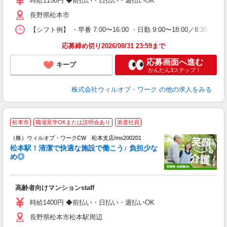
時給1150円 ◆前払い・日払い・週払いOK
～
長野県松本市
退
業
【シフト例】 ・早番 7:00〜16:00 ・日勤 9:00〜18:00／8:
り
応募締め切り2026/08/31 23:59まで
応募画面へ進む
キープ
かんたん3ステップ！
株式会社ウィルオブ・ワーク
の他の求人をみる
松本市
職場見学OKまたは説明会あり
派遣社員
（株）ウィルオブ・ワークCW 松本支店/ms200201
□
松本駅！清潔で快適な施設で働こう♪ 負担少な
タ
め◎
入
場
第
高齢者向けマンションstaff
ミ
～
時給1400円 ◆前払い・日払い・週払いOK
退
長野県松本市松本駅周辺
業
り