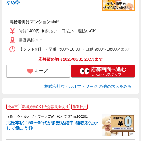
タ
なめ◎
入
場
第
高齢者向けマンションstaff
ミ
～
時給1400円 ◆前払い・日払い・週払いOK
退
長野県松本市
業
り
【シフト例】 ・早番 7:00〜16:00 ・日勤 9:00〜18:00／8:
応募締め切り2026/08/31 23:59まで
応募画面へ進む
キープ
かんたん3ステップ！
株式会社ウィルオブ・ワーク
の他の求人をみる
松本市
職場見学OKまたは説明会あり
派遣社員
（株）ウィルオブ・ワークCW 松本支店/ms200201
北松本駅！50〜60代が多数活躍中♪経験を活か
が
して働こう◎
入
場