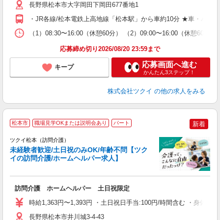
ー
長野県松本市大字岡田下岡田677番地1
O
・JR各線/松本電鉄上高地線「松本駅」から車約10分 ★車・バ
な
（1）08:30〜16:00（休憩60分） （2）09:00〜16:00（休
髪
応募締め切り2026/08/20 23:59まで
応募画面へ進む
キープ
かんたん3ステップ！
株式会社ツクイ
の他の求人をみる
松本市
職場見学OKまたは説明会あり
パート
新着
ツクイ松本（訪問介護）
未経験者歓迎/土日祝のみOK/年齢不問【ツク
イの訪問介護/ホームヘルパー求人】
各
訪問介護 ホームヘルパー 土日祝限定
入
り
時給1,363円〜1,393円 ・土日祝日手当:100円/時間含む ・身
リ
ー
長野県松本市井川城3-4-43