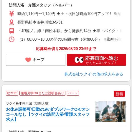
各
訪問入浴 介護スタッフ（ヘルパー）
入
り
時給1,110円〜1,140円 ★土・祝日は時給100円アップ！ ※給
リ
ー
長野県松本市井川城3-5-31
O
・JR篠ノ井線「南松本駅」から徒歩約14分 ★車・バイク・自転
な
（1）08:00〜18:00の間の8時間程度（休憩60分） ※勤務時間相
髪
応募締め切り2026/08/20 23:59まで
応募画面へ進む
キープ
かんたん3ステップ！
株式会社ツクイ
の他の求人をみる
松本市
職場見学OKまたは説明会あり
パート
新着
ツクイ松本井川城（訪問入浴）
お休み調整可/日勤のみ/ダブルワークOK/オン
コールなし【ツクイの訪問入浴/看護スタッフ
求人】
各