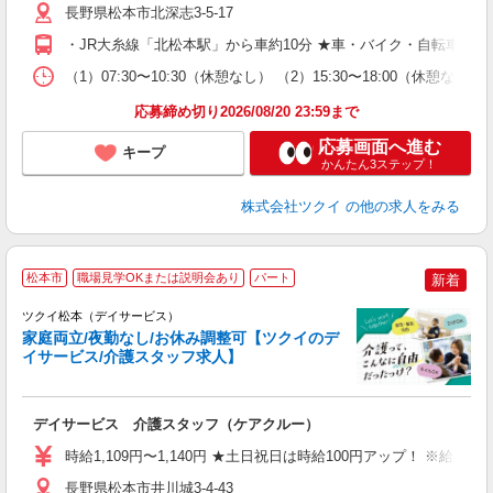
ー
長野県松本市北深志3-5-17
O
・JR大糸線「北松本駅」から車約10分 ★車・バイク・自転車通
な
（1）07:30〜10:30（休憩なし） （2）15:30〜18:0
髪
応募締め切り2026/08/20 23:59まで
応募画面へ進む
キープ
かんたん3ステップ！
株式会社ツクイ
の他の求人をみる
松本市
職場見学OKまたは説明会あり
パート
新着
ツクイ松本（デイサービス）
家庭両立/夜勤なし/お休み調整可【ツクイのデ
イサービス/介護スタッフ求人】
各
デイサービス 介護スタッフ（ケアクルー）
入
り
時給1,109円〜1,140円 ★土日祝日は時給100円アップ！ ※給
リ
ー
長野県松本市井川城3-4-43