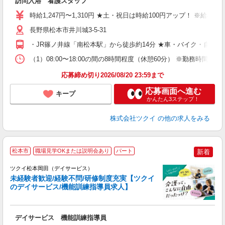
訪問入浴 看護スタッフ
入
り
時給1,247円〜1,310円 ★土・祝日は時給100円アップ！ ※給
リ
ー
長野県松本市井川城3-5-31
O
・JR篠ノ井線「南松本駅」から徒歩約14分 ★車・バイク・自転
な
（1）08:00〜18:00の間の8時間程度（休憩60分） ※勤務時間相
髪
応募締め切り2026/08/20 23:59まで
応募画面へ進む
キープ
かんたん3ステップ！
株式会社ツクイ
の他の求人をみる
松本市
職場見学OKまたは説明会あり
パート
新着
ツクイ松本岡田（デイサービス）
未経験者歓迎/経験不問/研修制度充実【ツクイ
のデイサービス/機能訓練指導員求人】
各
デイサービス 機能訓練指導員
入