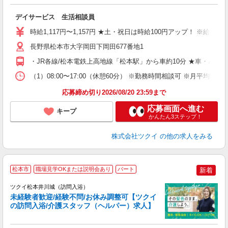
各
デイサービス 生活相談員
入
り
時給1,117円〜1,157円 ★土・祝日は時給100円アップ！ ※給
リ
ー
長野県松本市大字岡田下岡田677番地1
O
・JR各線/松本電鉄上高地線「松本駅」から車約10分 ★車・バ
な
（1）08:00〜17:00（休憩60分） ※勤務時間相談可 ※月平均
髪
応募締め切り2026/08/20 23:59まで
応募画面へ進む
キープ
かんたん3ステップ！
株式会社ツクイ
の他の求人をみる
松本市
職場見学OKまたは説明会あり
パート
新着
ツクイ松本井川城（訪問入浴）
未経験者歓迎/経験不問/お休み調整可【ツクイ
の訪問入浴/介護スタッフ（ヘルパー）求人】