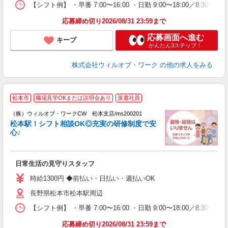
【シフト例】 ・早番 7:00〜16:00 ・日勤 9:00〜18:00／8:
応募締め切り2026/08/31 23:59まで
応募画面へ進む
キープ
かんたん3ステップ！
株式会社ウィルオブ・ワーク
の他の求人をみる
松本市
職場見学OKまたは説明会あり
派遣社員
（株）ウィルオブ・ワークCW 松本支店/ms200201
O
松本駅！シフト相談OK◎充実の研修制度で安
応
心♪
入
場
第
日常生活の見守りスタッフ
ミ
～
時給1300円 ◆前払い・日払い・週払いOK
退
長野県松本市松本駅周辺
業
り
【シフト例】 ・早番 7:00〜16:00 ・日勤 9:00〜18:00／8:
応募締め切り2026/08/31 23:59まで