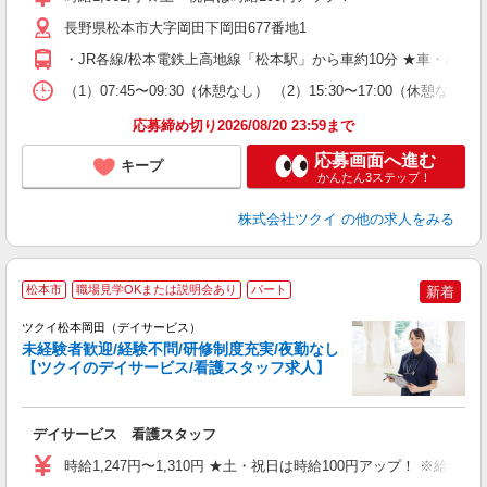
リ
ー
長野県松本市大字岡田下岡田677番地1
O
・JR各線/松本電鉄上高地線「松本駅」から車約10分 ★車・バ
な
（1）07:45〜09:30（休憩なし） （2）15:30〜17:00（
髪
応募締め切り2026/08/20 23:59まで
応募画面へ進む
キープ
かんたん3ステップ！
株式会社ツクイ
の他の求人をみる
松本市
職場見学OKまたは説明会あり
パート
新着
ツクイ松本岡田（デイサービス）
未経験者歓迎/経験不問/研修制度充実/夜勤なし
【ツクイのデイサービス/看護スタッフ求人】
各
デイサービス 看護スタッフ
入
り
時給1,247円〜1,310円 ★土・祝日は時給100円アップ！ ※給
リ