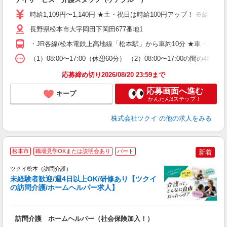
入
り
時給1,109円〜1,140円 ★土・祝日は時給100円アップ！ ※給
リ
ー
長野県松本市大字岡田下岡田677番地1
O
・JR各線/松本電鉄上高地線「松本駅」から車約10分 ★車・バ
な
（1）08:00〜17:00（休憩60分） （2）08:00〜17:00の
髪
応募締め切り2026/08/20 23:59まで
応募画面へ進む
キープ
かんたん3ステップ！
株式会社ツクイ
の他の求人をみる
松本市
職場見学OKまたは説明会あり
パート
新着
ツクイ松本（訪問介護）
未経験者歓迎/週4日以上OK/研修あり【ツクイ
の訪問介護/ホームヘルパー求人】
各
訪問介護 ホームヘルパー（社会保険加入！）
入