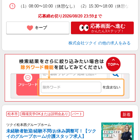
な
（1）08:00〜10:00（休憩なし） （2）15:30〜18:00
髪
応募締め切り2026/08/20 23:59まで
応募画面へ進む
キープ
かんたん3ステップ！
株式会社ツクイ
の他の求人をみる
松本市
職場見学OKまたは説明会あり
パート
新着
ツクイ松本西グループホーム
未経験者歓迎/経験不問/お休み調整可！【ツク
イのグループホーム/介護スタッフ求人】