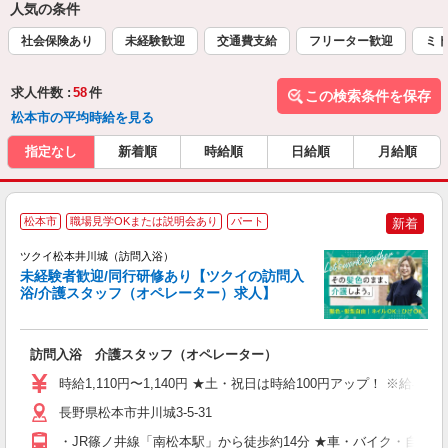
人気の条件
社会保険あり
未経験歓迎
交通費支給
フリーター歓迎
ミド
求人件数 :
58
件
この検索条件を保存
松本市の平均時給を見る
指定なし
新着順
時給順
日給順
月給順
松本市
職場見学OKまたは説明会あり
パート
新着
ツクイ松本井川城（訪問入浴）
未経験者歓迎/同行研修あり【ツクイの訪問入
浴/介護スタッフ（オペレーター）求人】
各
訪問入浴 介護スタッフ（オペレーター）
入
り
時給1,110円〜1,140円 ★土・祝日は時給100円アップ！ ※給
リ
ー
長野県松本市井川城3-5-31
O
・JR篠ノ井線「南松本駅」から徒歩約14分 ★車・バイク・自転