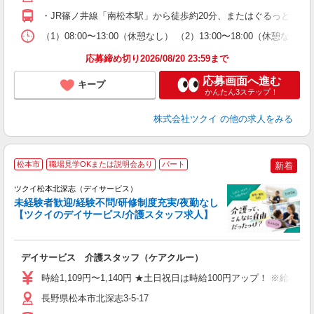
O
・JR篠ノ井線「南松本駅」から徒歩約20分、またはぐるっとまつ
な
（1）08:00〜13:00（休憩なし） （2）13:00〜18:0
髪
応募締め切り2026/08/20 23:59まで
応募画面へ進む
キープ
かんたん3ステップ！
株式会社ツクイ
の他の求人をみる
松本市
職場見学OKまたは説明会あり
パート
新着
ツクイ松本北深志（デイサービス）
未経験者歓迎/経験不問/研修制度充実/夜勤なし
【ツクイのデイサービス/介護スタッフ求人】
各
デイサービス 介護スタッフ（ケアクルー）
入
り
時給1,109円〜1,140円 ★土日祝日は時給100円アップ！ ※給
リ
ー
長野県松本市北深志3-5-17
O