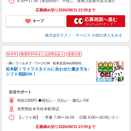
8:30〜17:30（休憩60分） ※但し、業務上必要がある場合
応募締め切り2026/08/31 23:59まで
応募画面へ進む
キープ
かんたん3ステップ！
株式会社テクノ・サービス
の他の求人をみる
松本市
職場見学OKまたは説明会あり
派遣社員
（株）ウィルオブ・ワークCW 松本支店/ms200201
短
松本駅！ライフスタイルに合わせた働き方を♪
方
シフト相談OK！
入
場
第
生活サポート
ミ
～
時給1300円 ◆前払い・日払い・週払いOK
退
長野県松本市松本駅周辺
業
り
【シフト例】 ・早番 7:00〜16:00 ・日勤 9:00〜18:00／8:
応募締め切り2026/08/31 23:59まで