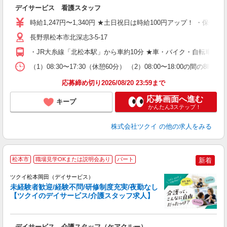
デイサービス 看護スタッフ
入
り
時給1,247円〜1,340円 ★土日祝日は時給100円アップ！ ・保健師
リ
ー
長野県松本市北深志3-5-17
O
・JR大糸線「北松本駅」から車約10分 ★車・バイク・自転車通
な
（1）08:30〜17:30（休憩60分） （2）08:00〜18:00の
髪
応募締め切り2026/08/20 23:59まで
応募画面へ進む
キープ
かんたん3ステップ！
株式会社ツクイ
の他の求人をみる
松本市
職場見学OKまたは説明会あり
パート
新着
ツクイ松本岡田（デイサービス）
未経験者歓迎/経験不問/研修制度充実/夜勤なし
【ツクイのデイサービス/介護スタッフ求人】
各
デイサービス 介護スタッフ（ケアクルー）