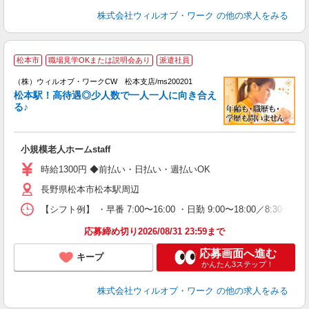
株式会社ウィルオブ・ワーク
の他の求人をみる
松本市
職場見学OKまたは説明会あり
派遣社員
（株）ウィルオブ・ワークCW 松本支店/ms200201
松本駅！高待遇◎少人数で一人一人に向き合え
ト
る♪
入
場
第
小規模老人ホームstaff
ミ
～
時給1300円 ◆前払い・日払い・週払いOK
退
長野県松本市松本駅周辺
業
り
【シフト例】 ・早番 7:00〜16:00 ・日勤 9:00〜18:00／8:
応募締め切り2026/08/31 23:59まで
応募画面へ進む
キープ
かんたん3ステップ！
株式会社ウィルオブ・ワーク
の他の求人をみる