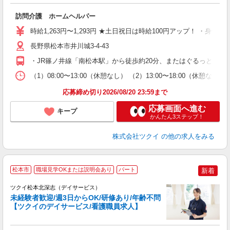
各
訪問介護 ホームヘルパー
入
り
時給1,263円〜1,293円 ★土日祝日は時給100円アップ！ ・身体
リ
ー
長野県松本市井川城3-4-43
O
・JR篠ノ井線「南松本駅」から徒歩約20分、またはぐるっとまつ
な
（1）08:00〜13:00（休憩なし） （2）13:00〜18:00
髪
応募締め切り2026/08/20 23:59まで
応募画面へ進む
キープ
かんたん3ステップ！
株式会社ツクイ
の他の求人をみる
松本市
職場見学OKまたは説明会あり
パート
新着
ツクイ松本北深志（デイサービス）
未経験者歓迎/週3日からOK/研修あり/年齢不問
【ツクイのデイサービス/看護職員求人】
各