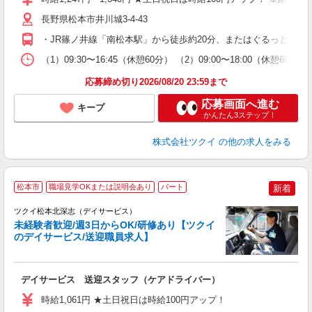
リ
ー
長野県松本市井川城3-4-43
O
・JR篠ノ井線「南松本駅」から徒歩約20分、またはぐるっとまつ
な
（1）09:30〜16:45（休憩60分） （2）09:00〜18:00（休憩
髪
応募締め切り2026/08/20 23:59まで
応募画面へ進む
キープ
かんたん3ステップ！
株式会社ツクイ
の他の求人をみる
松本市
職場見学OKまたは説明会あり
パート
新着
ツクイ松本北深志（デイサービス）
未経験者歓迎/週3日からOK/研修あり【ツクイ
のデイサービス/送迎職員求人】
各
デイサービス 送迎スタッフ（ケアドライバー）
入
り
時給1,061円 ★土日祝日は時給100円アップ！
リ