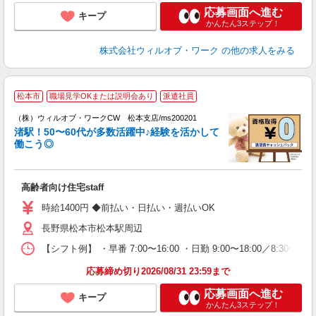
応募画面へ進む
キープ
かんたん3ステップ！
株式会社ウィルオブ・ワーク
の他の求人をみる
松本市
職場見学OKまたは説明会あり
派遣社員
（株）ウィルオブ・ワークCW 松本支店/ms200201
渚駅！50〜60代が多数活躍中♪経験を活かして
が
働こう◎
入
場
第
高齢者向け住宅staff
ミ
～
時給1400円 ◆前払い・日払い・週払いOK
退
長野県松本市松本駅周辺
業
り
【シフト例】 ・早番 7:00〜16:00 ・日勤 9:00〜18:00／8:
応募締め切り2026/08/31 23:59まで
応募画面へ進む
キープ
かんたん3ステップ！