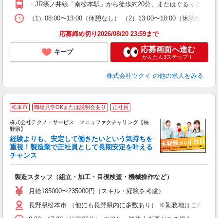
・JR篠ノ井線「南松本駅」から徒歩約20分、またはぐるっとまつ
な
（1）08:00〜13:00（休憩なし） （2）13:00〜18:0
髪
応募締め切り2026/08/20 23:59まで
応募画面へ進む
キープ
かんたん3ステップ！
株式会社ツクイ
の他の求人をみる
松本市
職場見学OKまたは説明会あり
正社員
株式会社テクノ・サービス マニュファクチャリング【長
野県】
経験よりも、安定して働きたいという気持ちを
重視！製造業で正社員として長期安定を叶える
チャンス
く
入
製造スタッフ（組立・加工・目視検査・機械操作など）
未
あ
月給185000〜235000円（スキル・経験を考慮）
遣
長野県松本市 （他にも長野県内に多数あり） ※勤務地はご希望を