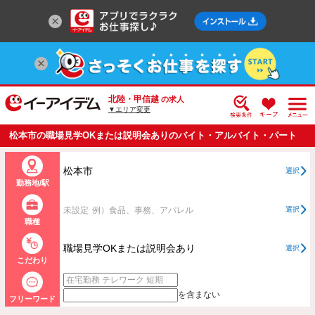
北陸・甲信越
の求人
▼エリア変更
松本市の職場見学OKまたは説明会ありのバイト・アルバイト・パート
の求人情報一覧
松本市
選択
勤務地/駅
未設定
例）食品、事務、アパレル
選択
職種
職場見学OKまたは説明会あり
選択
こだわり
を含まない
フリーワード