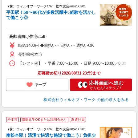
（株）ウィルオブ・ワークCW 松本支店/ms200201
平田駅！50〜60代が多数活躍中♪経験を活かし
が
て働こう◎
入
場
第
高齢者向け住宅staff
ミ
～
時給1400円 ◆前払い・日払い・週払いOK
退
長野県松本市
業
り
【シフト例】 ・早番 7:00〜16:00 ・日勤 9:00〜18:00／8:
応募締め切り2026/08/31 23:59まで
応募画面へ進む
キープ
かんたん3ステップ！
株式会社ウィルオブ・ワーク
の他の求人をみる
松本市
職場見学OKまたは説明会あり
派遣社員
（株）ウィルオブ・ワークCW 松本支店/ms200201
□
南松本駅！清潔で快適な施設で働こう♪ 負担少