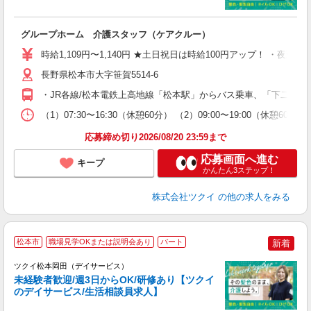
各
グループホーム 介護スタッフ（ケアクルー）
入
り
時給1,109円〜1,140円 ★土日祝日は時給100円アップ！ ・夜勤手
リ
ー
長野県松本市大字笹賀5514-6
O
・JR各線/松本電鉄上高地線「松本駅」からバス乗車、「下二子」
な
（1）07:30〜16:30（休憩60分） （2）09:00〜19:00（休憩6
髪
応募締め切り2026/08/20 23:59まで
応募画面へ進む
キープ
かんたん3ステップ！
株式会社ツクイ
の他の求人をみる
松本市
職場見学OKまたは説明会あり
パート
新着
ツクイ松本岡田（デイサービス）
未経験者歓迎/週3日からOK/研修あり【ツクイ
のデイサービス/生活相談員求人】