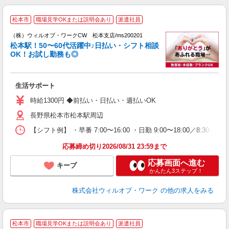
＼
松本市
職場見学OKまたは説明会あり
派遣社員
く
後
（株）ウィルオブ・ワークCW 松本支店/ms200201
松本駅！50〜60代活躍中♪日払い・シフト相談
OK！お試し勤務も◎
K.
入
場
生活サポート
第
ミ
時給1300円 ◆前払い・日払い・週払いOK
～
長野県松本市松本駅周辺
退
業
【シフト例】 ・早番 7:00〜16:00 ・日勤 9:00〜18:00／8:
り
応募締め切り2026/08/31 23:59まで
応募画面へ進む
キープ
かんたん3ステップ！
株式会社ウィルオブ・ワーク
の他の求人をみる
松本市
職場見学OKまたは説明会あり
派遣社員