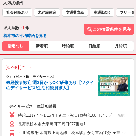
人気の条件
社会保険あり
未経験歓迎
交通費支給
車通勤OK
フリータ
求人件数 :
1
件
この検索条件を保存
松本市の平均時給を見る
指定なし
新着順
時給順
日給順
月給順
松本市
パート
ツクイ松本岡田（デイサービス）
未経験者歓迎/週3日からOK/研修あり【ツクイ
のデイサービス/生活相談員求人】
各
デイサービス 生活相談員
入
り
時給1,117円〜1,157円 ★土・祝日は時給100円アップ！ ※給
リ
長野県松本市大字岡田下岡田677番地1
ー
O
・JR各線/松本電鉄上高地線「松本駅」から車約10分 ★車・バ