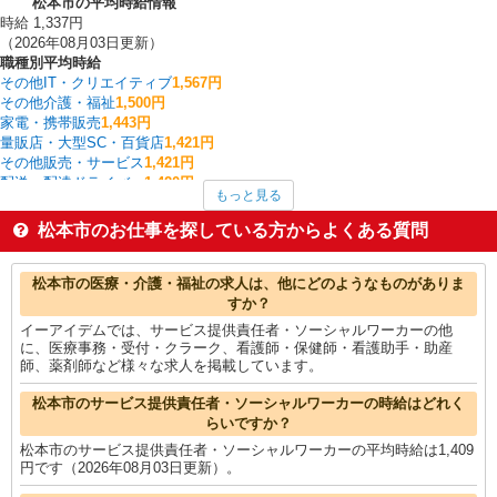
松本市の平均時給情報
時給 1,337円
（2026年08月03日更新）
職種別平均時給
その他IT・クリエイティブ
1,567円
その他介護・福祉
1,500円
家電・携帯販売
1,443円
量販店・大型SC・百貨店
1,421円
その他販売・サービス
1,421円
配送・配達ドライバー
1,420円
もっと見る
サービス提供責任者・ソーシャルワーカー
1,409円
栄養士・管理栄養士
1,400円
松本市のお仕事を探している方からよくある質問
その他飲食・フード
1,400円
CADオペレーター・積算
1,390円
松本市の他の職種の平均時給を見る
松本市の医療・介護・福祉の求人は、他にどのようなものがありま
すか？
イーアイデムでは、サービス提供責任者・ソーシャルワーカーの他
に、医療事務・受付・クラーク、看護師・保健師・看護助手・助産
師、薬剤師など様々な求人を掲載しています。
松本市のサービス提供責任者・ソーシャルワーカーの時給はどれく
らいですか？
松本市のサービス提供責任者・ソーシャルワーカーの平均時給は1,409
円です（2026年08月03日更新）。