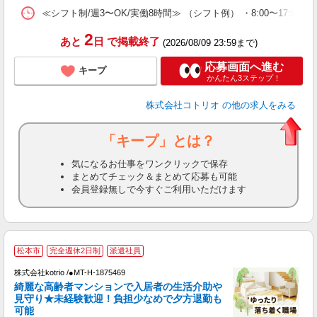
≪シフト制/週3〜OK/実働8時間≫ （シフト例） ・8:00〜17:00
2
あと
日
で掲載終了
(2026/08/09 23:59まで)
応募画面へ進む
キープ
かんたん3ステップ！
株式会社コトリオ
の他の求人をみる
「キープ」とは？
気になるお仕事をワンクリックで保存
まとめてチェック＆まとめて応募も可能
会員登録無しで今すぐご利用いただけます
2
松本市
完全週休2日制
派遣社員
株式会社kotrio /●MT-H-1875469
女
綺麗な高齢者マンションで入居者の生活介助や
ド
見守り★未経験歓迎！負担少なめで夕方退勤も
活
可能