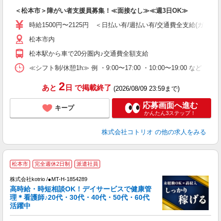
自
＜松本市＞障がい者支援員募集！≪面接なし≫≪週3日OK≫
役
時給1500円〜2125円 ＜日払い有/週払い有/交通費全支給(ガソリ
松本市内
松本駅から車で20分圏内♪交通費全額支給
≪シフト制/休憩1h≫ 例 ・9:00〜17:00 ・10:00〜19:00 など 
2
あと
日
で掲載終了
(2026/08/09 23:59まで)
応募画面へ進む
キープ
かんたん3ステップ！
株式会社コトリオ
の他の求人をみる
松本市
完全週休2日制
派遣社員
払
株式会社kotrio /●MT-H-1854289
女
高時給・時短相談OK！デイサービスで健康管
ド
理＊看護師♪20代・30代・40代・50代・60代
活
活躍中
ル