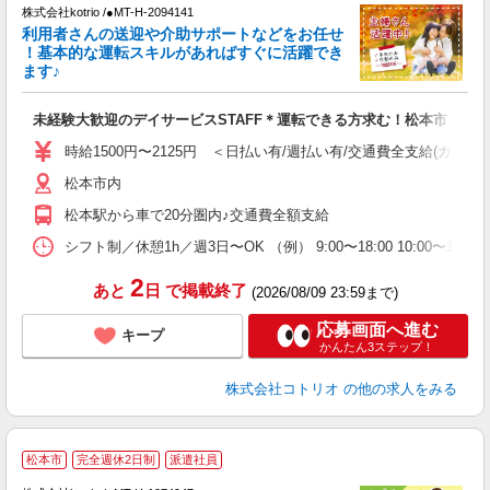
株式会社kotrio /●MT-H-2094141
女
利用者さんの送迎や介助サポートなどをお任せ
ド
！基本的な運転スキルがあればすぐに活躍でき
活
ます♪
ル
自
未経験大歓迎のデイサービスSTAFF＊運転できる方求む！松本市
役
時給1500円〜2125円 ＜日払い有/週払い有/交通費全支給(ガソリ
松本市内
松本駅から車で20分圏内♪交通費全額支給
シフト制／休憩1h／週3日〜OK （例） 9:00〜18:00 10:00〜19:0
2
あと
日
で掲載終了
(2026/08/09 23:59まで)
応募画面へ進む
キープ
かんたん3ステップ！
株式会社コトリオ
の他の求人をみる
松本市
完全週休2日制
派遣社員
ま