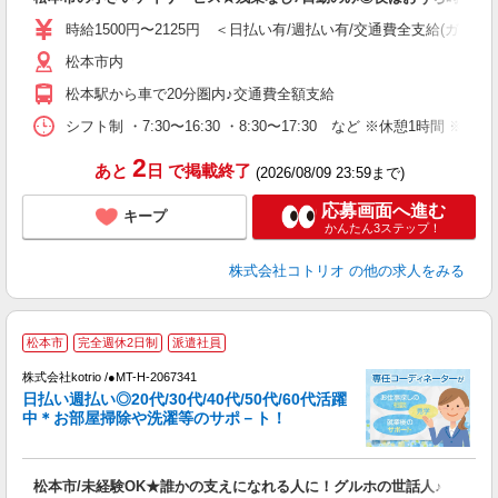
ル
自
時給1500円〜2125円 ＜日払い有/週払い有/交通費全支給(ガソリ
松本市内
役
松本駅から車で20分圏内♪交通費全額支給
シフト制 ・7:30〜16:30 ・8:30〜17:30 など ※休憩1時間 ※週
2
あと
日
で掲載終了
(2026/08/09 23:59まで)
応募画面へ進む
キープ
かんたん3ステップ！
株式会社コトリオ
の他の求人をみる
松本市
完全週休2日制
派遣社員
株式会社kotrio /●MT-H-2067341
女
日払い週払い◎20代/30代/40代/50代/60代活躍
ド
中＊お部屋掃除や洗濯等のサポ－ト！
活
ル
自
松本市/未経験OK★誰かの支えになれる人に！グルホの世話人♪