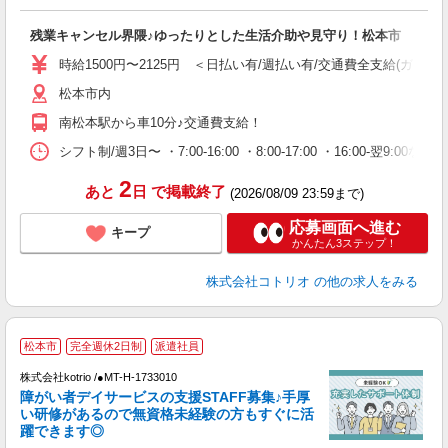
ル
自
残業キャンセル界隈♪ゆったりとした生活介助や見守り！松本市
役
時給1500円〜2125円 ＜日払い有/週払い有/交通費全支給(ガソリ
松本市内
南松本駅から車10分♪交通費支給！
シフト制/週3日〜 ・7:00-16:00 ・8:00-17:00 ・16:00-翌9
2
あと
日
で掲載終了
(2026/08/09 23:59まで)
応募画面へ進む
キープ
かんたん3ステップ！
株式会社コトリオ
の他の求人をみる
【
松本市
完全週休2日制
派遣社員
株式会社kotrio /●MT-H-1733010
女
障がい者デイサービスの支援STAFF募集♪手厚
ド
い研修があるので無資格未経験の方もすぐに活
活
躍できます◎
ル