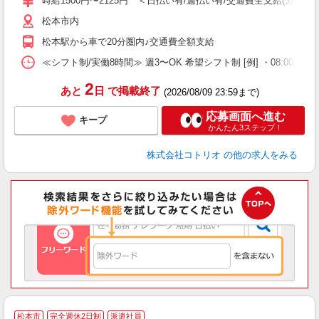
時給1500円〜2125円 ＜日払い有/週払い有/交通費全支給(ガソリ
松本市内
松本駅から車で20分圏内♪交通費全額支給
≪シフト制/実働8時間≫ 週3〜OK 希望シフト制 [例] ・08:00 〜 17:0
2
あと
日
で掲載終了
(2026/08/09 23:59まで)
応募画面へ進む
キープ
かんたん3ステップ！
株式会社コトリオ
の他の求人をみる
松本市
完全週休2日制
派遣社員