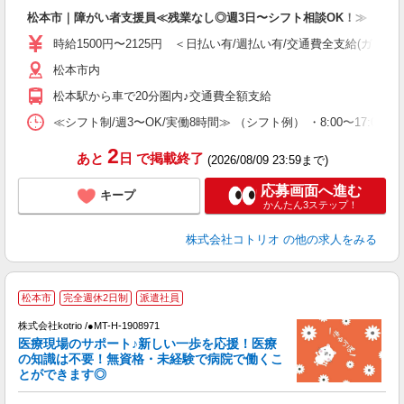
自
松本市｜障がい者支援員≪残業なし◎週3日〜シフト相談OK！≫
役
時給1500円〜2125円 ＜日払い有/週払い有/交通費全支給(ガソリ
松本市内
松本駅から車で20分圏内♪交通費全額支給
≪シフト制/週3〜OK/実働8時間≫ （シフト例） ・8:00〜17:00 ・
2
あと
日
で掲載終了
(2026/08/09 23:59まで)
応募画面へ進む
キープ
かんたん3ステップ！
株式会社コトリオ
の他の求人をみる
松本市
完全週休2日制
派遣社員
株式会社kotrio /●MT-H-1908971
女
医療現場のサポート♪新しい一歩を応援！医療
ド
の知識は不要！無資格・未経験で病院で働くこ
活
とができます◎
ル
自