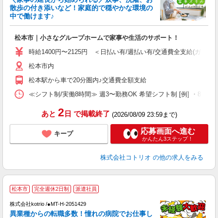
ド
散歩の付き添いなど！家庭的で穏やかな環境の
活
中で働けます♪
ル
自
松本市｜小さなグループホームで家事や生活のサポート！
役
時給1400円〜2125円 ＜日払い有/週払い有/交通費全支給(ガソリ
松本市内
松本駅から車で20分圏内♪交通費全額支給
≪シフト制/実働8時間≫ 週3〜勤務OK 希望シフト制 [例] ・8:00〜17:
2
あと
日
で掲載終了
(2026/08/09 23:59まで)
応募画面へ進む
キープ
かんたん3ステップ！
株式会社コトリオ
の他の求人をみる
2
松本市
完全週休2日制
派遣社員
株式会社kotrio /●MT-H-2051429
女
異業種からの転職多数！憧れの病院でお仕事し