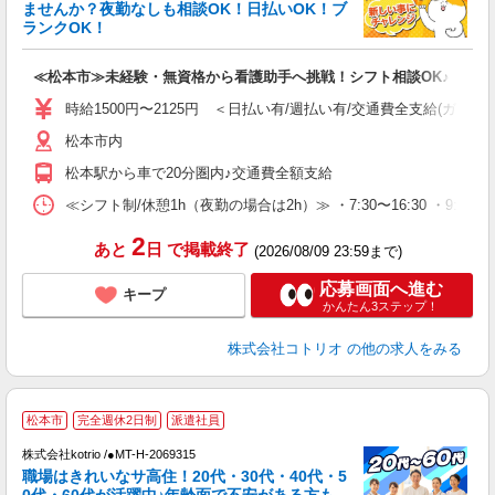
ド
ませんか？夜勤なしも相談OK！日払いOK！ブ
活
ランクOK！
ル
自
≪松本市≫未経験・無資格から看護助手へ挑戦！シフト相談OK♪
役
時給1500円〜2125円 ＜日払い有/週払い有/交通費全支給(ガソリ
松本市内
松本駅から車で20分圏内♪交通費全額支給
≪シフト制/休憩1h（夜勤の場合は2h）≫ ・7:30〜16:30 ・9:0
2
あと
日
で掲載終了
(2026/08/09 23:59まで)
応募画面へ進む
キープ
かんたん3ステップ！
株式会社コトリオ
の他の求人をみる
松本市
完全週休2日制
派遣社員
株式会社kotrio /●MT-H-2069315
女
職場はきれいなサ高住！20代・30代・40代・5
ド
0代・60代が活躍中♪年齢面で不安がある方も