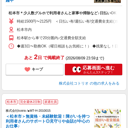
躍中
ル
自
松本市＊少人数グルホで利用者さんと家事や掃除など♪日払いOK
役
時給1500円〜2125円 ＜日払い有/週払い有/交通費全支給(ガソリ
松本市内
松本駅から車で20分圏内♪交通費全額支給
◆週3日〜勤務OK（曜日相談もお気軽に！） ◆残業なし！日勤のみの勤務もOK 
2
あと
日
で掲載終了
(2026/08/09 23:59まで)
応募画面へ進む
キープ
かんたん3ステップ！
株式会社コトリオ
の他の求人をみる
応
松本市
完全週休2日制
派遣社員
代
株式会社kotrio /●MT-H-2010015
女
＜松本市＞無資格・未経験歓迎！障がいを持つ
ド
利用者さんのサポート◎見守りや会話が中心の
活
お仕事♪