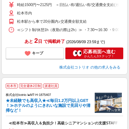
役
時給1500円〜2125円 ＜日払い有/週払い有/交通費全支給(ガソリ
松本市内
松本駅から車で20分圏内♪交通費全額支給
≪シフト制/休憩1h（夜勤の際は2h）≫ ・7:30〜16:30 ・9:00〜18
2
あと
日
で掲載終了
(2026/08/09 23:59まで)
応募画面へ進む
キープ
かんたん3ステップ！
株式会社コトリオ
の他の求人をみる
松本市
完全週休2日制
派遣社員
0
株式会社kotrio /●MT-H-1875407
女
★未経験でも高収入★≪毎日1.2万円以上GET
ド
！≫ホテルのようにきれいな施設で見回りや清
活
掃など！
ル
自
≪松本市≫高収入＆負担少！高級シニアマンションの支援STAFF