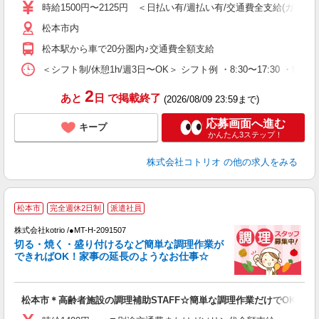
役
時給1500円〜2125円 ＜日払い有/週払い有/交通費全支給(ガソリ
松本市内
松本駅から車で20分圏内♪交通費全額支給
＜シフト制/休憩1h/週3日〜OK＞ シフト例 ・8:30〜17:30 ・9:30
2
あと
日
で掲載終了
(2026/08/09 23:59まで)
応募画面へ進む
キープ
かんたん3ステップ！
株式会社コトリオ
の他の求人をみる
松本市
完全週休2日制
派遣社員
も
株式会社kotrio /●MT-H-2091507
女
切る・焼く・盛り付けるなど簡単な調理作業が
ド
できればOK！家事の延長のようなお仕事☆
活
ル
自
松本市＊高齢者施設の調理補助STAFF☆簡単な調理作業だけでOK♪
役