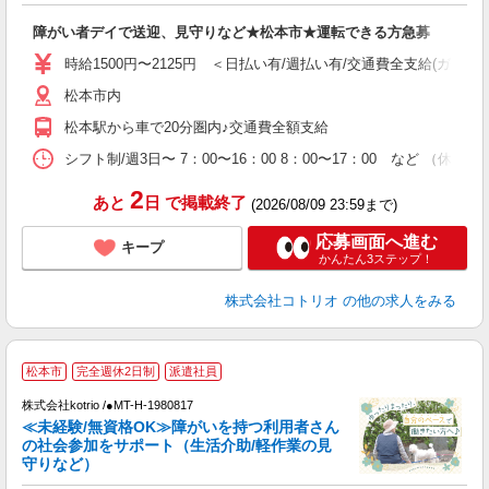
自
障がい者デイで送迎、見守りなど★松本市★運転できる方急募
役
時給1500円〜2125円 ＜日払い有/週払い有/交通費全支給(ガソリ
松本市内
松本駅から車で20分圏内♪交通費全額支給
シフト制/週3日〜 7：00〜16：00 8：00〜17：00 など （休
2
あと
日
で掲載終了
(2026/08/09 23:59まで)
応募画面へ進む
キープ
かんたん3ステップ！
株式会社コトリオ
の他の求人をみる
松本市
完全週休2日制
派遣社員
仕
株式会社kotrio /●MT-H-1980817
女
≪未経験/無資格OK≫障がいを持つ利用者さん
ド
の社会参加をサポート（生活介助/軽作業の見
活
守りなど）
ル