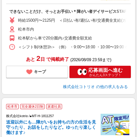
ル
自
できないことだけ、そっとお手伝い＊障がい者デイサービスSTAFF
役
時給1500円〜2125円 ＜日払い有/週払い有/交通費全支給(ガソリ
松本市内
松本駅から車で20分圏内♪交通費全額支給
＜シフト制/休憩1h＞ （例） ・9:00〜18:00 ・10:00〜19:00 な
2
あと
日
で掲載終了
(2026/08/09 23:59まで)
応募画面へ進む
キープ
かんたん3ステップ！
株式会社コトリオ
の他の求人をみる
履
松本市
完全週休2日制
派遣社員
株式会社kotrio /●MT-H-1811257
女
送迎以外にも…障がいをお持ちの方の生活を見
ド
守ったり、お話をしたりなど。ゆったり楽しく
活
働けます♪
ル