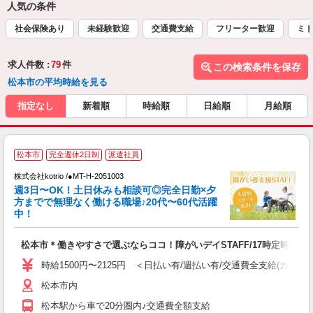
人気の条件
社会保険あり
未経験歓迎
交通費支給
フリーター歓迎
ミド
求人件数 :
79
件
この検索条件を保存
松本市の平均時給を見る
指定なし
新着順
時給順
日給順
月給順
松本市
完全週休2日制
派遣社員
は
株式会社kotrio /●MT-H-2051003
女
週3日〜OK！土日休みも相談可◎完全日勤×夕
ド
方までで無理なく働ける職場♪20代〜60代活躍
活
中！
ル
自
松本市＊働きやすさで選ぶならココ！障がいデイSTAFF/17時定時
役
時給1500円〜2125円 ＜日払い有/週払い有/交通費全支給(ガソリ
松本市内
松本駅から車で20分圏内♪交通費全額支給