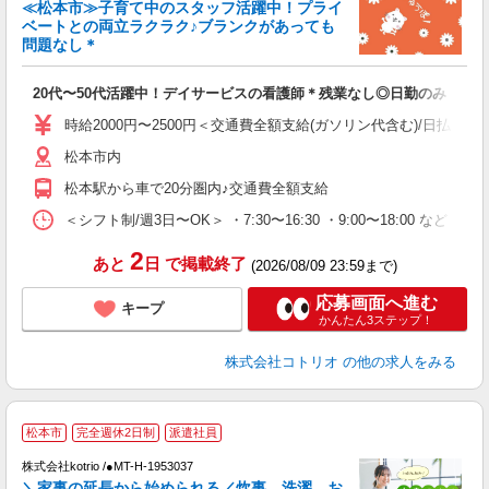
女
≪松本市≫子育て中のスタッフ活躍中！プライ
ド
ベートとの両立ラクラク♪ブランクがあっても
活
問題なし＊
ル
自
20代〜50代活躍中！デイサービスの看護師＊残業なし◎日勤のみ
役
時給2000円〜2500円＜交通費全額支給(ガソリン代含む)/日払い可
松本市内
松本駅から車で20分圏内♪交通費全額支給
＜シフト制/週3日〜OK＞ ・7:30〜16:30 ・9:00〜18:00 など ※
2
あと
日
で掲載終了
(2026/08/09 23:59まで)
応募画面へ進む
キープ
かんたん3ステップ！
株式会社コトリオ
の他の求人をみる
松本市
完全週休2日制
派遣社員
◎
株式会社kotrio /●MT-H-1953037
女
＼家事の延長から始められる／炊事、洗濯、お