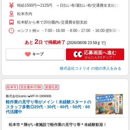
役
時給1500円〜2125円 ＜日払い有/週払い有/交通費全支給(ガソリ
松本市内
松本駅から車で20分圏内♪交通費全額支給
≪シフト例≫ ・7:00－16:00 ・8:00－17:00 ・16:00-翌9:
2
あと
日
で掲載終了
(2026/08/09 23:59まで)
応募画面へ進む
キープ
かんたん3ステップ！
株式会社コトリオ
の他の求人をみる
松本市
完全週休2日制
派遣社員
株式会社kotrio /●MT-H-1906906
女
軽作業の見守り等がメイン！未経験スタートの
ド
スタッフ多数◎20代・30代・40代・50代・60
活
代活躍中
ル
自
松本市＊障がい者施設で軽作業の見守り等＊未経験歓迎！