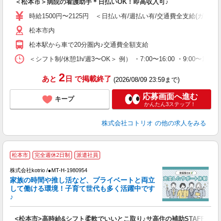
＜松本市＞病院の看護助手＊日払いOK！即高収入可♪
役
時給1500円〜2125円 ＜日払い有/週払い有/交通費全支給(ガソリ
松本市内
松本駅から車で20分圏内♪交通費全額支給
＜シフト制/休憩1h/週3〜OK＞ 例） ・7:00〜16:00 ・9:00〜18:0
2
あと
日
で掲載終了
(2026/08/09 23:59まで)
応募画面へ進む
キープ
かんたん3ステップ！
株式会社コトリオ
の他の求人をみる
松本市
完全週休2日制
派遣社員
株式会社kotrio /●MT-H-1980954
女
家族の時間や推し活など、プライベートと両立
ド
して働ける環境！子育て世代も多く活躍中です
活
♪
ル
自
<松本市>高時給&シフト柔軟でいいとこ取り♪サ高住の補助STAFF