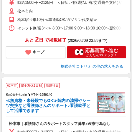
役
時給1500円〜2125円 ＜日払い有/週払い有/交通費全支給(ガソリ
松本市内
松本駅⇒車10分≪車通勤OK/ガソリン代支給≫
≪シフト例/週3〜≫ 8:00〜17:00 9:00〜18:00 16:00〜翌9
2
あと
日
で掲載終了
(2026/08/09 23:59まで)
応募画面へ進む
キープ
かんたん3ステップ！
株式会社コトリオ
の他の求人をみる
松本市
完全週休2日制
派遣社員
株式会社kotrio /●MT-H-1959140
女
≪無資格・未経験でもOK≫院内の清掃やシー
ド
ツ交換など看護師さんのサポート♪看護助手と
活
して活躍できます
ル
自
松本市｜看護師さんのサポートスタッフ募集♪医療行為なし
役