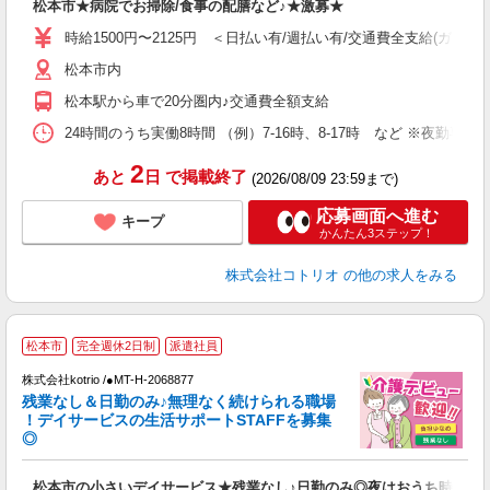
松本市★病院でお掃除/食事の配膳など♪★激募★
自
時給1500円〜2125円 ＜日払い有/週払い有/交通費全支給(ガソリ
役
松本市内
松本駅から車で20分圏内♪交通費全額支給
24時間のうち実働8時間 （例）7-16時、8-17時 など ※夜勤専
2
あと
日
で掲載終了
(2026/08/09 23:59まで)
応募画面へ進む
キープ
かんたん3ステップ！
株式会社コトリオ
の他の求人をみる
松本市
完全週休2日制
派遣社員
株式会社kotrio /●MT-H-2068877
代
残業なし＆日勤のみ♪無理なく続けられる職場
！デイサービスの生活サポートSTAFFを募集
女
◎
ド
活
松本市の小さいデイサービス★残業なし♪日勤のみ◎夜はおうち時間