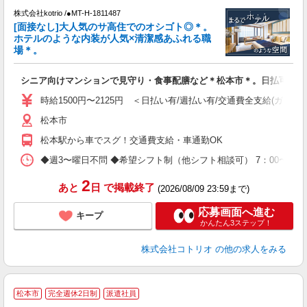
で
株式会社kotrio /●MT-H-1811487
[面接なし]大人気のサ高住でのオシゴト◎＊。
女
ホテルのような内装が人気×清潔感あふれる職
ド
場＊。
活
ル
シニア向けマンションで見守り・食事配膳など＊松本市＊。日払可
自
時給1500円〜2125円 ＜日払い有/週払い有/交通費全支給(ガソリ
役
松本市
松本駅から車でスグ！交通費支給・車通勤OK
◆週3〜曜日不問 ◆希望シフト制（他シフト相談可） 7：00〜16：0
2
あと
日
で掲載終了
(2026/08/09 23:59まで)
応募画面へ進む
キープ
かんたん3ステップ！
株式会社コトリオ
の他の求人をみる
松本市
完全週休2日制
派遣社員
応