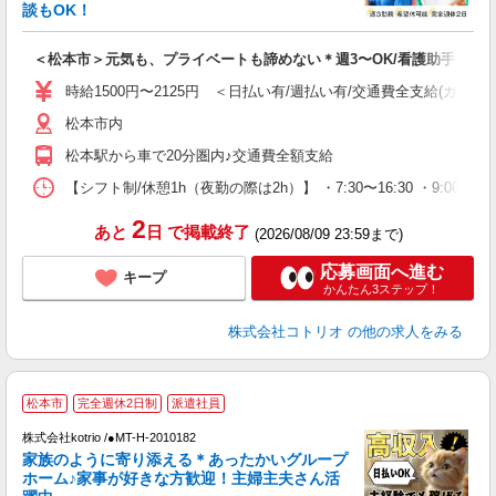
活
談もOK！
ル
自
＜松本市＞元気も、プライベートも諦めない＊週3〜OK/看護助手
役
時給1500円〜2125円 ＜日払い有/週払い有/交通費全支給(ガソリ
松本市内
松本駅から車で20分圏内♪交通費全額支給
【シフト制/休憩1h（夜勤の際は2h）】 ・7:30〜16:30 ・9:00〜1
2
あと
日
で掲載終了
(2026/08/09 23:59まで)
応募画面へ進む
キープ
かんたん3ステップ！
株式会社コトリオ
の他の求人をみる
2
松本市
完全週休2日制
派遣社員
株式会社kotrio /●MT-H-2010182
女
家族のように寄り添える＊あったかいグループ
ド
ホーム♪家事が好きな方歓迎！主婦主夫さん活
活