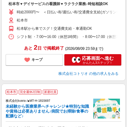
自
松本市▼デイサービスの看護師▼ラクラク業務♪時短相談OK
役
時給2000円〜 ＜日払い有/週払い有/交通費全支給(ガソリン代含む
松本市
松本駅から車でスグ！交通費支給・車通勤OK
シフト制 ・7:00〜16:00（休憩1時間） ・8:00〜17:00（休憩
2
あと
日
で掲載終了
(2026/08/09 23:59まで)
応募画面へ進む
キープ
かんたん3ステップ！
株式会社コトリオ
の他の求人をみる
松本市
完全週休2日制
派遣社員
株式会社kotrio /●MT-H-1815697
未経験から医療業界へチャレンジ★特別な知識
女
や資格は必要ありません♪病院でお掃除/食事の
ド
配膳など♪
活
ル