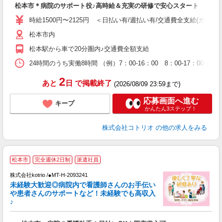
松本市＊病院のサポート役♪高時給＆充実の研修で安心スタート
役
時給1500円〜2125円 ＜日払い有/週払い有/交通費全支給(ガソリ
松本市内
松本駅から車で20分圏内♪交通費全額支給
24時間のうち実働8時間 （例）7：00-16：00 8：00-17：00
2
あと
日
で掲載終了
(2026/08/09 23:59まで)
応募画面へ進む
キープ
かんたん3ステップ！
株式会社コトリオ
の他の求人をみる
松本市
完全週休2日制
派遣社員
◎
株式会社kotrio /●MT-H-2093241
女
未経験大歓迎◎病院内で看護師さんのお手伝い
ド
や患者さんのサポートなど！未経験でも高収入
活
♪
ル
自