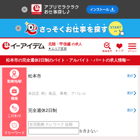
北陸・甲信越
の求人
▼エリア変更
松本市の完全週休2日制のバイト・アルバイト・パートの求人情報一
覧
松本市
選択
勤務地/駅
未設定
例）食品、事務、アパレル
選択
職種
完全週休2日制
選択
こだわり
を含まない
フリーワード