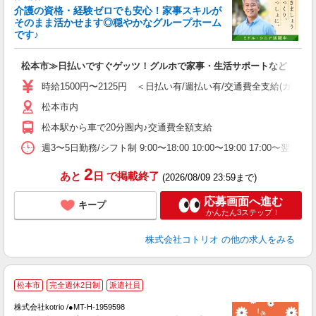
女
介護の資格・経験ゼロでも安心！家事スキルが
ド
そのまま活かせます◎穏やかなグループホーム
活
です♪
ル
自
松本市≫日払いですぐゲッツ！グルホで家事・生活サポートなど
役
時給1500円〜2125円 ＜日払い有/週払い有/交通費全支給(ガソリ
松本市内
松本駅から車で20分圏内♪交通費全額支給
週3〜5日勤務/シフト制 9:00〜18:00 10:00〜19:00 17:00〜
2
あと
日
で掲載終了
(2026/08/09 23:59まで)
応募画面へ進む
キープ
かんたん3ステップ！
株式会社コトリオ
の他の求人をみる
松本市
完全週休2日制
派遣社員
株式会社kotrio /●MT-H-1959598