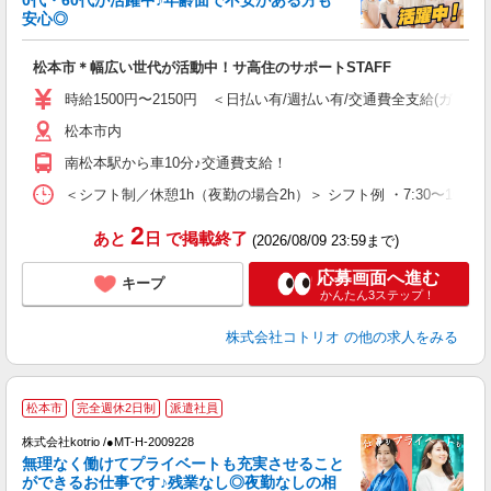
活
安心◎
ル
自
松本市＊幅広い世代が活動中！サ高住のサポートSTAFF
役
時給1500円〜2150円 ＜日払い有/週払い有/交通費全支給(ガソリ
松本市内
南松本駅から車10分♪交通費支給！
＜シフト制／休憩1h（夜勤の場合2h）＞ シフト例 ・7:30〜16:30 ・
2
あと
日
で掲載終了
(2026/08/09 23:59まで)
応募画面へ進む
キープ
かんたん3ステップ！
株式会社コトリオ
の他の求人をみる
松本市
完全週休2日制
派遣社員
日
株式会社kotrio /●MT-H-2009228
女
無理なく働けてプライベートも充実させること
ド
ができるお仕事です♪残業なし◎夜勤なしの相