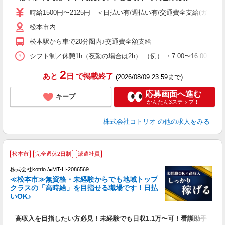
役
時給1500円〜2125円 ＜日払い有/週払い有/交通費全支給(ガソリ
松本市内
松本駅から車で20分圏内♪交通費全額支給
シフト制／休憩1h（夜勤の場合は2h） （例） ・7:00〜16:00 ・9:0
2
あと
日
で掲載終了
(2026/08/09 23:59まで)
応募画面へ進む
キープ
かんたん3ステップ！
株式会社コトリオ
の他の求人をみる
2
松本市
完全週休2日制
派遣社員
株式会社kotrio /●MT-H-2086569
女
≪松本市≫無資格・未経験からでも地域トップ
ド
クラスの「高時給」を目指せる職場です！日払
活
いOK♪
ル
自
高収入を目指したい方必見！未経験でも日収1.1万〜可！看護助手