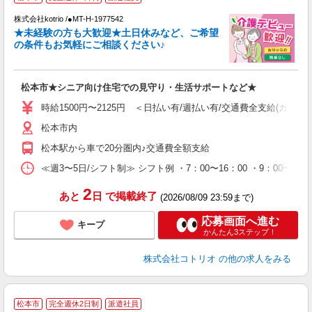
な
株式会社kotrio /●MT-H-1977542
★未経験の方も大歓迎★土日休みなど、ご希望
女
の条件もお気軽にご相談ください♪
ド
活
ル
松本市★シニア向け住宅での見守り・生活サポートなど★
自
時給1500円〜2125円 ＜日払い有/週払い有/交通費全支給(ガソリ
役
松本市内
松本駅から車で20分圏内♪交通費全額支給
≪週3〜5日/シフト制≫ シフト例 ・7：00〜16：00 ・9：00〜1
2
あと
日
で掲載終了
(2026/08/09 23:59まで)
応募画面へ進む
キープ
かんたん3ステップ！
株式会社コトリオ
の他の求人をみる
≪
松本市
完全週休2日制
派遣社員