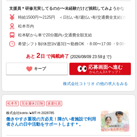
自
支援員＊研修充実してるのか〜未経験だけど挑戦してみようかな！
役
時給1500円〜2125円 ＜日払い有/週払い有/交通費全支給(ガソリ
松本市内
松本駅から車で20分圏内♪交通費全額支給
希望シフト制/休憩1h/週3日〜勤務OK ・8:00〜17:00 ・9:00〜18
2
あと
日
で掲載終了
(2026/08/09 23:59まで)
応募画面へ進む
キープ
かんたん3ステップ！
株式会社コトリオ
の他の求人をみる
松本市
完全週休2日制
派遣社員
株式会社kotrio /●MT-H-2028785
女
働きやすさ重視の方必見！障がい者施設で利用
ド
者さんの日中活動をサポートします＊。
活
ル