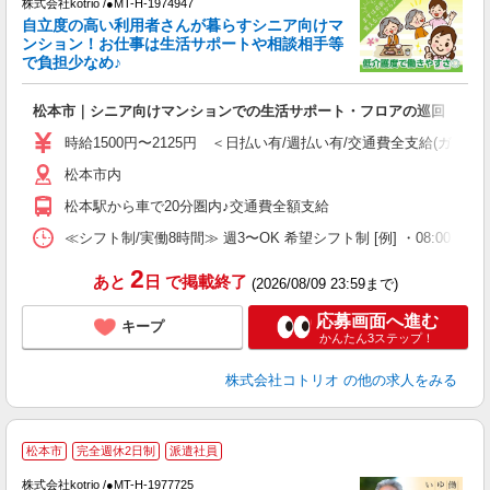
株式会社kotrio /●MT-H-1974947
女
自立度の高い利用者さんが暮らすシニア向けマ
ド
ンション！お仕事は生活サポートや相談相手等
活
で負担少なめ♪
ル
自
松本市｜シニア向けマンションでの生活サポート・フロアの巡回
役
時給1500円〜2125円 ＜日払い有/週払い有/交通費全支給(ガソリ
松本市内
松本駅から車で20分圏内♪交通費全額支給
≪シフト制/実働8時間≫ 週3〜OK 希望シフト制 [例] ・08:00 〜 17:0
2
あと
日
で掲載終了
(2026/08/09 23:59まで)
応募画面へ進む
キープ
かんたん3ステップ！
株式会社コトリオ
の他の求人をみる
2
松本市
完全週休2日制
派遣社員
株式会社kotrio /●MT-H-1977725