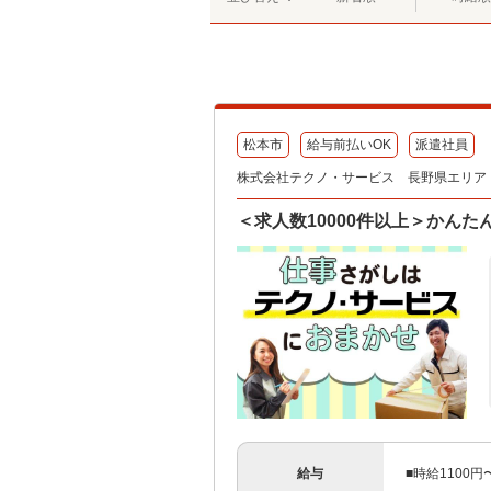
松本市
給与前払いOK
派遣社員
株式会社テクノ・サービス 長野県エリア（
＜求人数10000件以上＞かん
給与
■時給1100