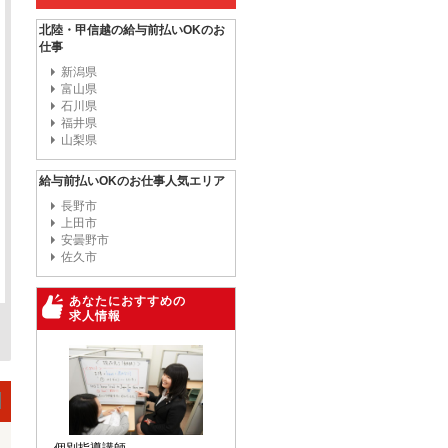
北陸・甲信越の給与前払いOKのお
仕事
新潟県
富山県
石川県
福井県
山梨県
給与前払いOKのお仕事人気エリア
長野市
上田市
安曇野市
佐久市
あなたにおすすめの
求人情報