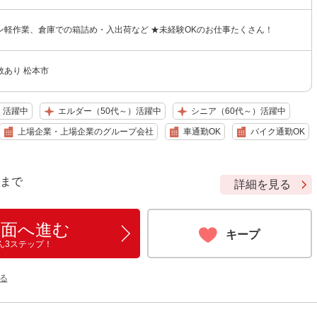
ン軽作業、倉庫での箱詰め・入出荷など ★未経験OKのお仕事たくさん！
数あり 松本市
）活躍中
エルダー（50代～）活躍中
シニア（60代～）活躍中
上場企業・上場企業のグループ会社
車通勤OK
バイク通勤OK
9 まで
詳細を見る
画面へ進む
キープ
ん3ステップ！
る