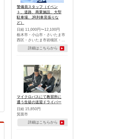
警備員スタッフ（イベン
ト、道路、商業施設、大型
駐車場、JR列車見張りな
ど）
日給 11,000円〜12,100円
栃木市・小山市・さいたま市
西区・さいたま市岩槻区・久
喜市・蓮田市
詳細はこちらから
マイクロバスにて教習所に
通う生徒の送迎ドライバー
日給 15,850円
箕面市
詳細はこちらから