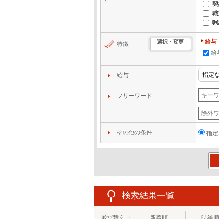
契
職
嘱
給与
選択・変更
特徴
給
給与
フリーワード
その他の条件
指定
この
検索結果一覧
並び替え ：
新着順
時給順