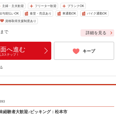
主婦・主夫歓迎
フリーター歓迎
ブランクOK
給与前払いOK
食堂・売店あり
車通勤OK
バイク通勤OK
資格取得支援制度あり
9 まで
詳細を見る
画面へ進む
キープ
ん3ステップ！
る
93
★未経験者大歓迎♪ピッキング：松本市