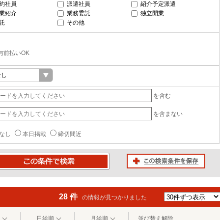
約社員
派遣社員
紹介予定派遣
業紹介
業務委託
独立開業
託
その他
与前払いOK
を含む
を含まない
なし
本日掲載
締切間近
この検索条件を保存
条件で検索
28 件
の情報が見つかりました
日給順
月給順
並び替え解除