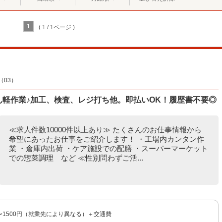
1
( 1 / 1ページ )
03）
たん軽作業♪加工、検査、レジ打ち他。即払いOK！履歴書不要◎
≪求人件数10000件以上あり≫ たくさんのお仕事情報から
希望にあったお仕事をご紹介します！ ・工場内カンタン作
業 ・倉庫内出荷 ・ケア施設での配膳 ・スーパーマーケット
での惣菜調理 など ≪性別問わずご活...
円〜1500円（就業先により異なる）＋交通費