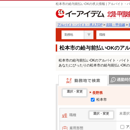
松本市の給与前払いOKの求人情報 | アルバイト
北陸・甲信越
アルバイト・バイト・求人TOP
>
北陸・甲信越
>
勤務地
職種
松本市の給与前払いOKのア
松本市の給与前払いOKのアルバイト・バイ
あなたにぴったりの松本市の給与前払いOK
勤務地で検索
通勤時間・区
選択・変更
長野県
松本市
未選択
選択・変更
職種
ア
雇用形態