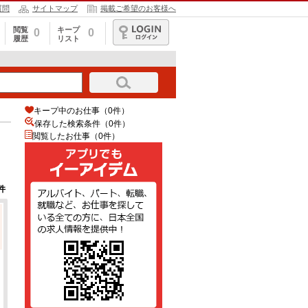
質問
サイトマップ
掲載ご希望のお客様へ
閲覧
キープ
0
0
履歴
リスト
ログイン
キープ中のお仕事（0件）
保存した検索条件（
0
件）
閲覧したお仕事（0件）
件