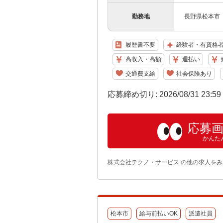
勤務地
長野県松本市 
履歴書不要
経験者・有資格
高収入・高額
週払い
交通費支給
社会保険あり
応募締め切り: 2026/08/31 23:5
応募
かんた
株式会社テクノ・サービス の他の求人をみ
松本市
給与前払いOK
派遣社員