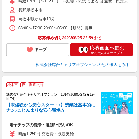
時給1,430円〜1,550円 ※経験・能力による 交通費：既定支給
務
長野県松本市
夜
南松本駅から車10分
08:00〜17:00 20:00〜05:00 【期間】長期
応募締め切り2026/08/25 23:59まで
応募画面へ進む
キープ
かんたん3ステップ！
株式会社綜合キャリアオプション
の他の求人をみる
≪
松本市
夜
派遣社員
い
株式会社綜合キャリアオプション（1314VJ0805G42★19-
N-T4）
【未経験から安心スタート♪】残業は基本的に
ナシ♪こじんまりな安心職場☆
得
入
電子チップの洗浄・選別/日払いOK
分
フ
時給1,250円 交通費：既定支給
支