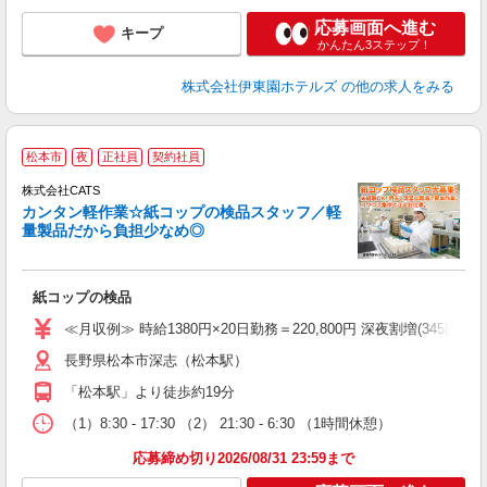
応募画面へ進む
キープ
かんたん3ステップ！
株式会社伊東園ホテルズ
の他の求人をみる
＼
松本市
夜
正社員
契約社員
間
入
株式会社CATS
量
カンタン軽作業☆紙コップの検品スタッフ／軽
卒
量製品だから負担少なめ◎
中
休
朝
紙コップの検品
ニ
K.
≪月収例≫ 時給1380円×20日勤務＝220,800円 深夜割増(345円)×60時
長野県松本市深志（松本駅）
「松本駅」より徒歩約19分
（1）8:30 - 17:30 （2） 21:30 - 6:30 （1時間休憩）
応募締め切り2026/08/31 23:59まで