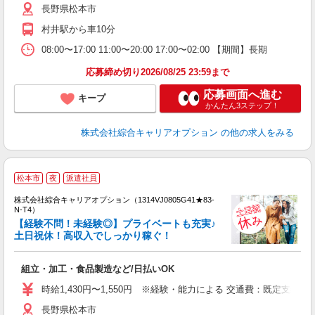
長野県松本市
村井駅から車10分
08:00〜17:00 11:00〜20:00 17:00〜02:00 【期間】長期
応募締め切り2026/08/25 23:59まで
応募画面へ進む
キープ
かんたん3ステップ！
株式会社綜合キャリアオプション
の他の求人をみる
≪
松本市
夜
派遣社員
い
株式会社綜合キャリアオプション（1314VJ0805G41★83-
N-T4）
【経験不問！未経験◎】プライベートも充実♪
土日祝休！高収入でしっかり稼ぐ！
得
入
組立・加工・食品製造など/日払いOK
分
フ
時給1,430円〜1,550円 ※経験・能力による 交通費：既定支給
務
長野県松本市