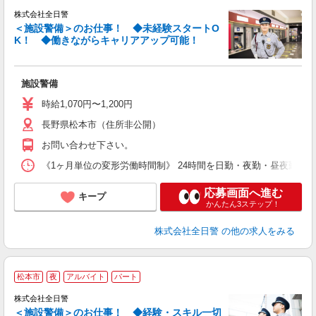
株式会社全日警
＜施設警備＞のお仕事！ ◆未経験スタートO
K！ ◆働きながらキャリアアップ可能！
≪
施設警備
未
あ
時給1,070円〜1,200円
績
長野県松本市（住所非公開）
お問い合わせ下さい。
《1ヶ月単位の変形労働時間制》 24時間を日勤・夜勤・昼夜勤に分割した
応募画面へ進む
キープ
かんたん3ステップ！
株式会社全日警
の他の求人をみる
松本市
夜
アルバイト
パート
株式会社全日警
＜施設警備＞のお仕事！ ◆経験・スキル一切