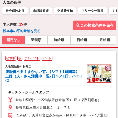
人気の条件
社会保険あり
未経験歓迎
交通費支給
フリーター歓迎
ミド
求人件数 :
15
件
この検索条件を保存
松本市の平均時給を見る
指定なし
新着順
時給順
日給順
月給順
松本市
夜
アルバイト
パート
丸亀製麺松本村井店
履歴書不要！まかない有♪【シフト1週間毎】
主婦（夫）さん活躍中！週2日〜／1日3h〜OK
◎
ル
キッチン・ホールスタッフ
入
者
時給1150円〜 ☆22時以降は時給25％UP（深夜割増有）
歓
長野県松本市村井町北２－１－７３
～
り
R19沿い、美芳町交差点から南へ約100ｍ ★車・バイク通勤O
O