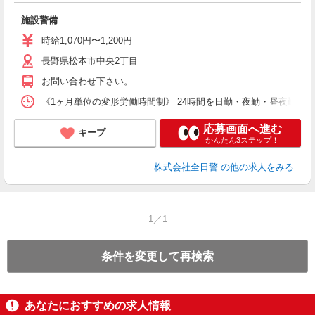
け
施設警備
未
与
時給1,070円〜1,200円
実
長野県松本市中央2丁目
お問い合わせ下さい。
《1ヶ月単位の変形労働時間制》 24時間を日勤・夜勤・昼夜勤に分
応募画面へ進む
キープ
かんたん3ステップ！
株式会社全日警
の他の求人をみる
1／1
条件を変更して再検索
あなたにおすすめの求人情報