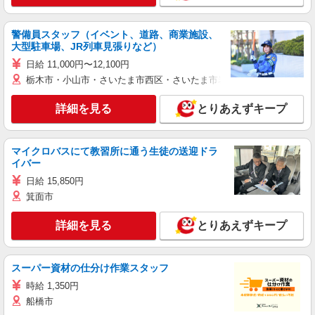
警備員スタッフ（イベント、道路、商業施設、
大型駐車場、JR列車見張りなど）
日給 11,000円〜12,100円
栃木市・小山市・さいたま市西区・さいたま市岩槻区・久喜市・蓮田
詳細を見る
とりあえずキープ
マイクロバスにて教習所に通う生徒の送迎ドラ
イバー
日給 15,850円
箕面市
詳細を見る
とりあえずキープ
スーパー資材の仕分け作業スタッフ
時給 1,350円
船橋市