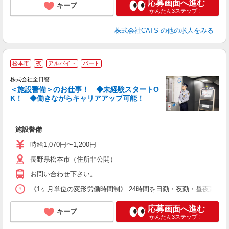
応募画面へ進む
キープ
かんたん3ステップ！
株式会社CATS
の他の求人をみる
松本市
夜
アルバイト
パート
株式会社全日警
＜施設警備＞のお仕事！ ◆未経験スタートO
K！ ◆働きながらキャリアアップ可能！
≪
施設警備
未
あ
時給1,070円〜1,200円
績
長野県松本市（住所非公開）
お問い合わせ下さい。
《1ヶ月単位の変形労働時間制》 24時間を日勤・夜勤・昼夜勤に分
応募画面へ進む
キープ
かんたん3ステップ！