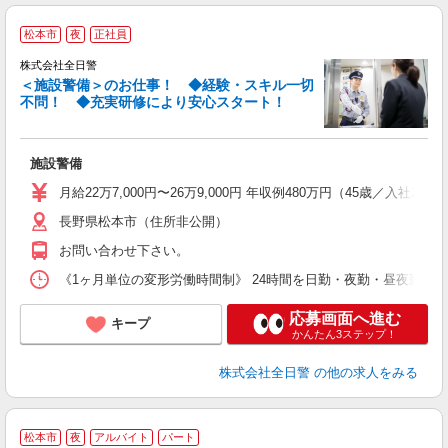
松本市
夜
正社員
株式会社全日警
＜施設警備＞のお仕事！ ◆経験・スキル一切
不問！ ◆充実研修により安心スタート！
≪
施設警備
未
あ
月給22万7,000円〜26万9,000円 年収例480万円（45歳／入社2
績
長野県松本市（住所非公開）
お問い合わせ下さい。
《1ヶ月単位の変形労働時間制》 24時間を日勤・夜勤・
応募画面へ進む
キープ
かんたん3ステップ！
株式会社全日警
の他の求人をみる
松本市
夜
アルバイト
パート