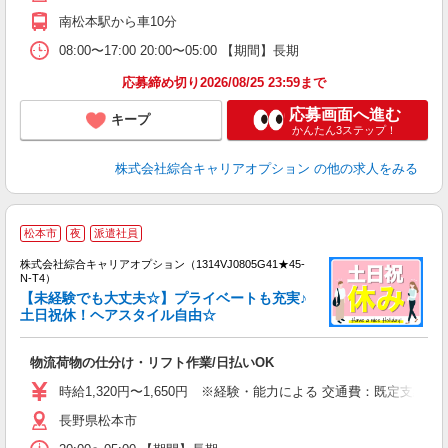
南松本駅から車10分
08:00〜17:00 20:00〜05:00 【期間】長期
応募締め切り2026/08/25 23:59まで
応募画面へ進む
キープ
かんたん3ステップ！
株式会社綜合キャリアオプション
の他の求人をみる
≪
松本市
夜
派遣社員
い
株式会社綜合キャリアオプション（1314VJ0805G41★45-
N-T4）
【未経験でも大丈夫☆】プライベートも充実♪
土日祝休！ヘアスタイル自由☆
得
入
物流荷物の仕分け・リフト作業/日払いOK
分
フ
時給1,320円〜1,650円 ※経験・能力による 交通費：既定支給
平
長野県松本市
（