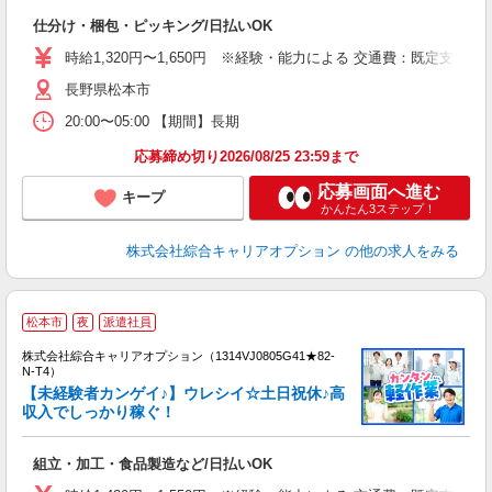
入
仕分け・梱包・ピッキング/日払いOK
分
フ
時給1,320円〜1,650円 ※経験・能力による 交通費：既定支給
平
長野県松本市
（
20:00〜05:00 【期間】長期
応募締め切り2026/08/25 23:59まで
応募画面へ進む
キープ
かんたん3ステップ！
株式会社綜合キャリアオプション
の他の求人をみる
≪
松本市
夜
派遣社員
い
株式会社綜合キャリアオプション（1314VJ0805G41★82-
N-T4）
【未経験者カンゲイ♪】ウレシイ☆土日祝休♪高
収入でしっかり稼ぐ！
得
入
組立・加工・食品製造など/日払いOK
分
フ