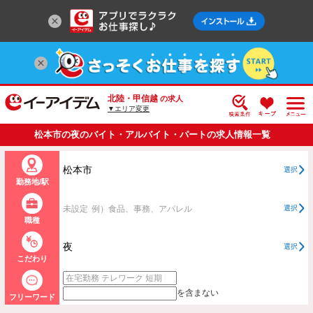
北陸・甲信越
の求人
▼エリア変更
松本市の夜のバイト・アルバイト・パートの求人情報一覧
松本市
選択
勤務地/駅
未設定
例）食品、事務、アパレル
選択
職種
夜
選択
こだわり
を含まない
フリーワード