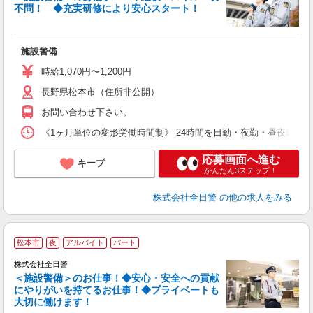
不問！ ◆充実研修により安心スタート！
≪
施設警備
未
あ
時給1,070円〜1,200円
績
長野県松本市（住所非公開）
お問い合わせ下さい。
《1ヶ月単位の変形労働時間制》 24時間を日勤・夜勤・昼夜勤に分割
応募画面へ進む
キープ
かんたん3ステップ！
株式会社全日警
の他の求人をみる
松本市
夜
アルバイト
パート
株式会社全日警
＜施設警備＞のお仕事！◆安心・安全への貢献
にやりがいを持てるお仕事！◆プライベートも
大切に働けます！