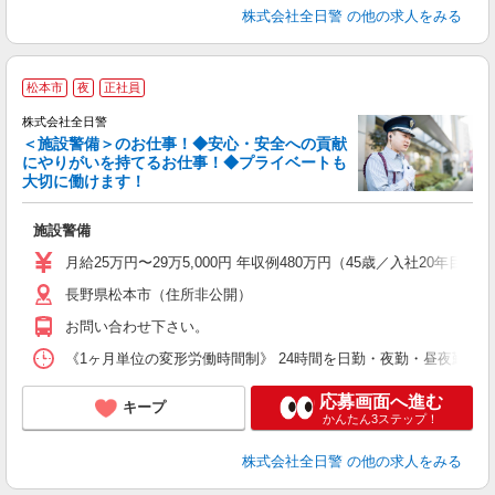
株式会社全日警
の他の求人をみる
松本市
夜
正社員
株式会社全日警
＜施設警備＞のお仕事！◆安心・安全への貢献
にやりがいを持てるお仕事！◆プライベートも
大切に働けます！
け
施設警備
未
与
月給25万円〜29万5,000円 年収例480万円（45歳／入社20年目）
実
長野県松本市（住所非公開）
お問い合わせ下さい。
《1ヶ月単位の変形労働時間制》 24時間を日勤・夜勤・昼夜勤に分割
応募画面へ進む
キープ
かんたん3ステップ！
株式会社全日警
の他の求人をみる