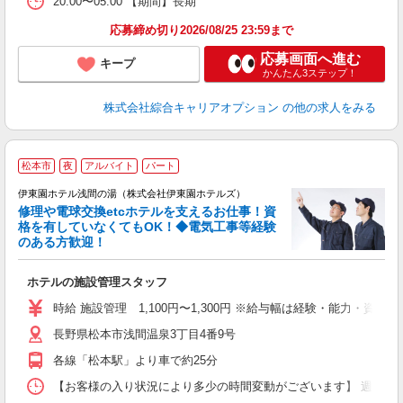
20:00〜05:00 【期間】長期
応募締め切り2026/08/25 23:59まで
応募画面へ進む
キープ
かんたん3ステップ！
株式会社綜合キャリアオプション
の他の求人をみる
松本市
夜
アルバイト
パート
伊東園ホテル浅間の湯（株式会社伊東園ホテルズ）
♪
修理や電球交換etcホテルを支えるお仕事！資
格を有していなくてもOK！◆電気工事等経験
のある方歓迎！
お
ホテルの施設管理スタッフ
未
選
時給 施設管理 1,100円〜1,300円 ※給与幅は経験・能力・資格に
長野県松本市浅間温泉3丁目4番9号
各線「松本駅」より車で約25分
【お客様の入り状況により多少の時間変動がございます】 週1日、4時