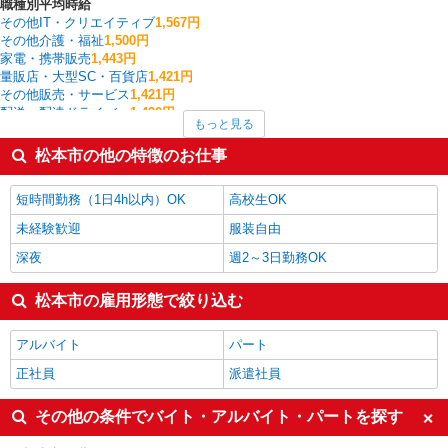
職種別平均時給
その他IT・クリエイティブ
1,567円
その他介護・福祉
1,500円
家電・携帯販売
1,443円
量販店・大型SC・百貨店
1,421円
その他販売・サービス
1,421円
配送・配達ドライバー
1,420円
もっと見る
サービス提供責任者・ソーシャルワーカー
1,409円
栄養士・管理栄養士
1,400円
松本市の他の特徴のお仕事
その他飲食・フード
1,400円
CADオペレーター・積算
1,390円
短時間勤務（1日4h以内）OK
高校生OK
松本市の他の職種の平均時給を見る
未経験歓迎
服装自由
深夜
週2～3日勤務OK
松本市の雇用形態で絞り込む
アルバイト
パート
正社員
派遣社員
その他の条件でバイト・アルバイト・パートを探す