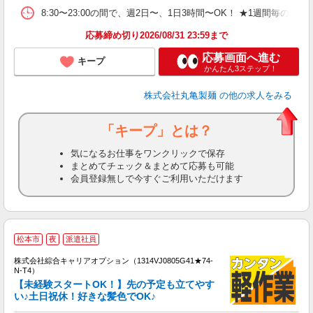
平
8:30〜23:00の間で、週2日〜、1日3時間〜OK！ ★1週
型
応募締め切り2026/08/31 23:59まで
応募画面へ進む
キープ
かんたん3ステップ！
株式会社丸亀製麺
の他の求人をみる
「キープ」とは？
気になるお仕事をワンクリックで保存
まとめてチェック＆まとめて応募も可能
会員登録無しで今すぐご利用いただけます
≪
松本市
夜
派遣社員
い
株式会社綜合キャリアオプション（1314VJ0805G41★74-
N-T4）
【未経験スタートOK！】先の予定も立てやす
い♪土日祝休！好きな髪色でOK♪
得