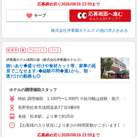
応募締め切り2026/08/18 23:59まで
応募画面へ進む
キープ
かんたん3ステップ！
株式会社伊東園ホテルズ
の他の求人をみる
松本市
夜
アルバイト
パート
伊東園ホテル浅間の湯（株式会社伊東園ホテルズ）
賄いあり◆盛り付けや食材カット等、家事の延
長でこなせます♪◆経験不問◆週1から、朝・
夜だけの勤務も◎
下
未
ホテルの調理補助スタッフ
選
時給 調理補助 1,100円〜1,300円 ※給与幅は経験・能力・資格に
長野県松本市浅間温泉3丁目4番9号
各線「松本駅」より車で約25分
【お客様の入り状況により多少の時間変動がございます】 週1日〜OK ［1
応募締め切り2026/08/18 23:59まで