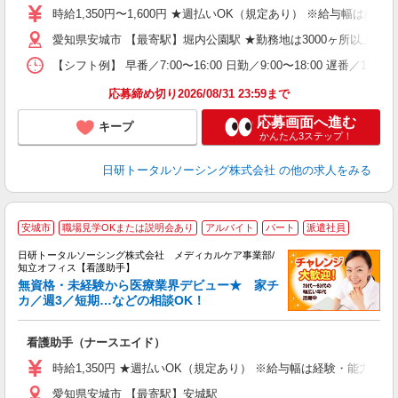
～
時給1,350円〜1,600円 ★週払いOK（規定あり） ※給与幅は経
あ
愛知県安城市 【最寄駅】堀内公園駅 ★勤務地は3000ヶ所以上
日
録
【シフト例】 早番／7:00〜16:00 日勤／9:00〜18:00 
得
応募締め切り2026/08/31 23:59まで
応募画面へ進む
キープ
かんたん3ステップ！
日研トータルソーシング株式会社
の他の求人をみる
安城市
職場見学OKまたは説明会あり
アルバイト
パート
派遣社員
日研トータルソーシング株式会社 メディカルケア事業部/
知立オフィス【看護助手】
無資格・未経験から医療業界デビュー★ 家チ
カ／週3／短期…などの相談OK！
も
入
看護助手（ナースエイド）
未
婦
時給1,350円 ★週払いOK（規定あり） ※給与幅は経験・能力によ
～
愛知県安城市 【最寄駅】安城駅
あ