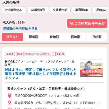
人気の条件
社会保険あり
未経験歓迎
交通費支給
車通勤OK
昇給あり
求人件数 :
69
件
この検索条件を保存
安城市の平均時給を見る
指定なし
新着順
時給順
日給順
月給順
安城市
職場見学OKまたは説明会あり
正社員
株式会社テクノ・サービス マニュファクチャリング【愛
知県】
経験よりも、安定して働きたいという気持ちを
重視！製造業で正社員として長期安定を叶える
チャンス
く
入
製造スタッフ（組立・加工・目視検査・機械操作など）
未
あ
月給200000〜250000円（スキル・経験を考慮）
遣
愛知県安城市 （他にも愛知県内に多数あり） ※勤務地はご希望を