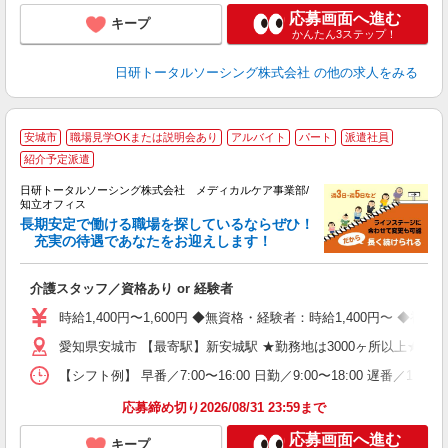
応募画面へ進む
キープ
かんたん3ステップ！
日研トータルソーシング株式会社
の他の求人をみる
安城市
職場見学OKまたは説明会あり
アルバイト
パート
派遣社員
紹介予定派遣
生
日研トータルソーシング株式会社 メディカルケア事業部/
知立オフィス
長期安定で働ける職場を探しているならぜひ！
充実の待遇であなたをお迎えします！
ま
入
介護スタッフ／資格あり or 経験者
未
婦
時給1,400円〜1,600円 ◆無資格・経験者：時給1,400円〜 
～
あ
愛知県安城市 【最寄駅】新安城駅 ★勤務地は3000ヶ所以上★
日
【シフト例】 早番／7:00〜16:00 日勤／9:00〜18:00 
録
得
応募締め切り2026/08/31 23:59まで
応募画面へ進む
キープ