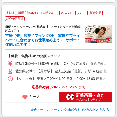
安城市
職場見学OKまたは説明会あり
アルバイト
パート
派遣社員
紹介予定派遣
日研トータルソーシング株式会社 メディカルケア事業部/
な
知立オフィス
主婦（夫）歓迎／ブランクOK 家庭やプライ
ベートに合わせてお仕事始めよう♪ サポート
生
体制万全です！
入
未
未経験・無資格OKの介護スタッフ
婦
～
時給1,350円〜1,600円 ★週払いOK（規定あり） ※給与幅は経
あ
愛知県安城市 【最寄駅】名鉄三河線「北新川」駅 ★勤務地は30
日
録
【シフト例】 早番／7:00〜16:00 日勤／9:00〜18:00 
得
応募締め切り2026/08/31 23:59まで
応募画面へ進む
キープ
かんたん3ステップ！
日研トータルソーシング株式会社
の他の求人をみる