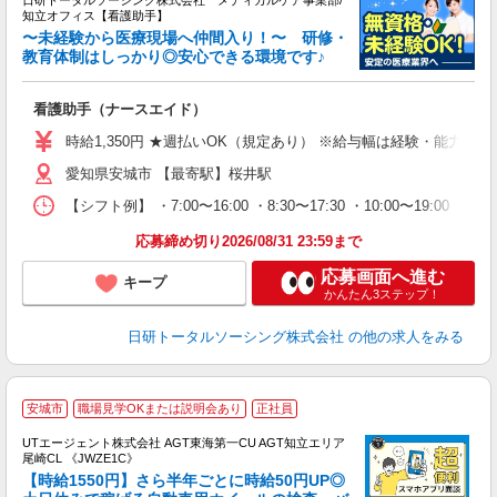
日研トータルソーシング株式会社 メディカルケア事業部/
知立オフィス【看護助手】
〜未経験から医療現場へ仲間入り！〜 研修・
教育体制はしっかり◎安心できる環境です♪
き
看護助手（ナースエイド）
入
未
時給1,350円 ★週払いOK（規定あり） ※給与幅は経験・能力によ
婦
愛知県安城市 【最寄駅】桜井駅
～
あ
【シフト例】 ・7:00〜16:00 ・8:30〜17:30 ・10:00
日
録
応募締め切り2026/08/31 23:59まで
得
応募画面へ進む
キープ
かんたん3ステップ！
日研トータルソーシング株式会社
の他の求人をみる
安城市
職場見学OKまたは説明会あり
正社員
UTエージェント株式会社 AGT東海第一CU AGT知立エリア
尾崎CL 《JWZE1C》
【時給1550円】さら半年ごとに時給50円UP◎