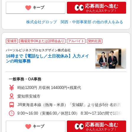
応募画面へ進む
キープ
かんたん3ステップ！
株式会社グロップ 関西・中部事業部
の他の求人をみる
安城市
職場見学OKまたは説明会あり
アルバイト
契約社員
な
パーソルビジネスプロセスデザイン株式会社
は
16時まで【電話なし／土日祝休み】入力メイ
入
ンの時短事務
は
学
活
一般事務・OA事務
土
由
時給1200円 月収例 144000円+残業代
社
愛知県安城市
制
JR東海道本線（熱海－米原）「安城駅」より徒歩5分 名鉄西尾線
9:00〜16:00（実働6:00／休憩1:00） 8:30〜17:10の間で1日6
応募画面へ進む
キープ
かんたん3ステップ！