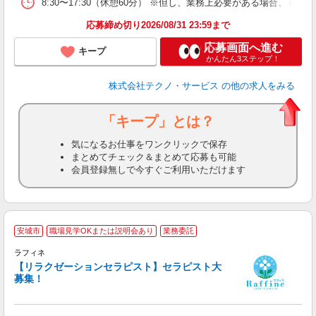
8:30〜17:30（休憩60分） ※但し、業務上必要がある場合
応募締め切り2026/08/31 23:59まで
応募画面へ進む
キープ
かんたん3ステップ！
株式会社テクノ・サービス
の他の求人をみる
「キープ」とは？
気になるお仕事をワンクリックで保存
まとめてチェック＆まとめて応募も可能
会員登録無しで今すぐご利用いただけます
安城市
職場見学OKまたは説明会あり
業務委託
ラフィネ
【リラクゼーションセラピスト】セラピスト大
募集！
仕