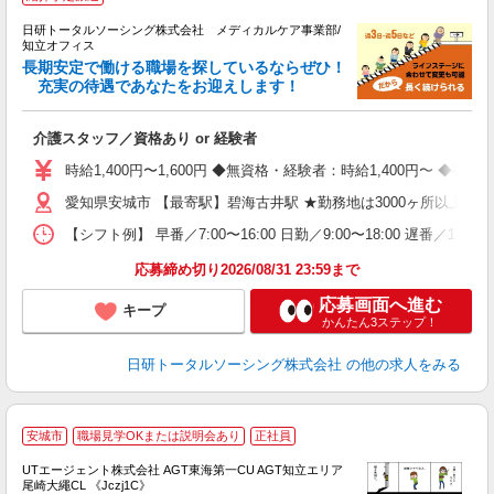
生
日研トータルソーシング株式会社 メディカルケア事業部/
知立オフィス
長期安定で働ける職場を探しているならぜひ！
充実の待遇であなたをお迎えします！
ま
入
介護スタッフ／資格あり or 経験者
未
婦
時給1,400円〜1,600円 ◆無資格・経験者：時給1,400円〜 
～
あ
愛知県安城市 【最寄駅】碧海古井駅 ★勤務地は3000ヶ所以上
日
【シフト例】 早番／7:00〜16:00 日勤／9:00〜18:00 
録
得
応募締め切り2026/08/31 23:59まで
応募画面へ進む
キープ
かんたん3ステップ！
日研トータルソーシング株式会社
の他の求人をみる
安城市
職場見学OKまたは説明会あり
正社員
UTエージェント株式会社 AGT東海第一CU AGT知立エリア
尾崎大繩CL 《Jczj1C》