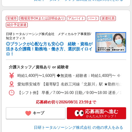
安城市
職場見学OKまたは説明会あり
アルバイト
パート
派遣社員
紹介予定派遣
日研トータルソーシング株式会社 メディカルケア事業部/
知立オフィス
◎ブランクが心配な方も安心◎ 経験・資格が
活きる介護職！勤務地・働き方、選択肢イロイ
や
ロ！
入
未
介護スタッフ／資格あり or 経験者
婦
～
時給1,400円〜1,600円 ◆無資格・経験者：時給1,400円〜 
あ
愛知県安城市 【最寄駅】名鉄三河線「北新川」駅 ★勤務地は30
日
録
【シフト例】 早番／7:00〜16:00 日勤／9:00〜18:00 
得
応募締め切り2026/08/31 23:59まで
応募画面へ進む
キープ
かんたん3ステップ！
日研トータルソーシング株式会社
の他の求人をみる