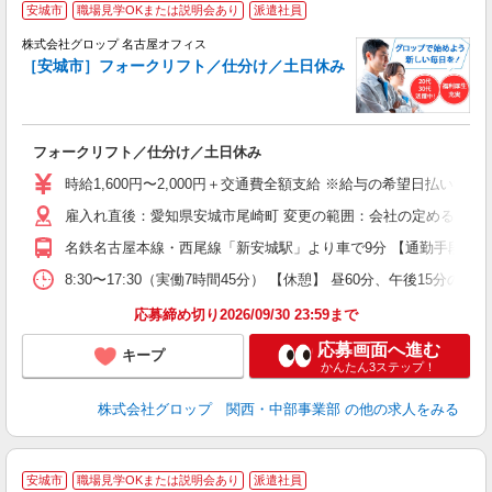
安城市
職場見学OKまたは説明会あり
派遣社員
株式会社グロップ 名古屋オフィス
［安城市］フォークリフト／仕分け／土日休み
出
フォークリフト／仕分け／土日休み
履
卒
時給1,600円〜2,000円＋交通費全額支給 ※給与の希望日払い制度
O
雇入れ直後：愛知県安城市尾崎町 変更の範囲：会社の定める就業
代
あ
名鉄名古屋本線・西尾線「新安城駅」より車で9分 【通勤手段】 車
0
与
8:30〜17:30（実働7時間45分） 【休憩】 昼60分、午後1
応募締め切り2026/09/30 23:59まで
応募画面へ進む
キープ
かんたん3ステップ！
株式会社グロップ 関西・中部事業部
の他の求人をみる
安城市
職場見学OKまたは説明会あり
派遣社員