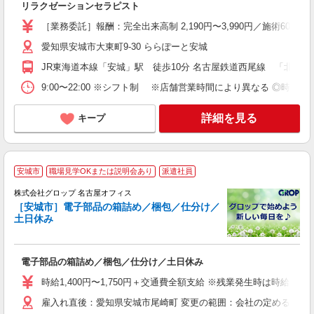
リラクゼーションセラピスト
ト
［業務委託］報酬：完全出来高制 2,190円〜3,990円／施術60分
愛知県安城市大東町9-30 ららぽーと安城
JR東海道本線「安城」駅 徒歩10分 名古屋鉄道西尾線 「北安城」駅
9:00〜22:00 ※シフト制 ※店舗営業時間により異なる ◎時間
詳細を見る
キープ
安城市
職場見学OKまたは説明会あり
派遣社員
株式会社グロップ 名古屋オフィス
［安城市］電子部品の箱詰め／梱包／仕分け／
土日休み
出
電子部品の箱詰め／梱包／仕分け／土日休み
履
卒
時給1,400円〜1,750円＋交通費全額支給 ※残業発生時は時給25
O
雇入れ直後：愛知県安城市尾崎町 変更の範囲：会社の定める就業
代