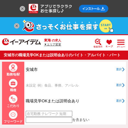
東海
の求人
▼エリア変更
安城市の職場見学OKまたは説明会ありのバイト・アルバイト・パート
の求人情報一覧
安城市
選択
勤務地/駅
未設定
例）食品、事務、アパレル
選択
職種
職場見学OKまたは説明会あり
選択
こだわり
を含まない
フリーワード