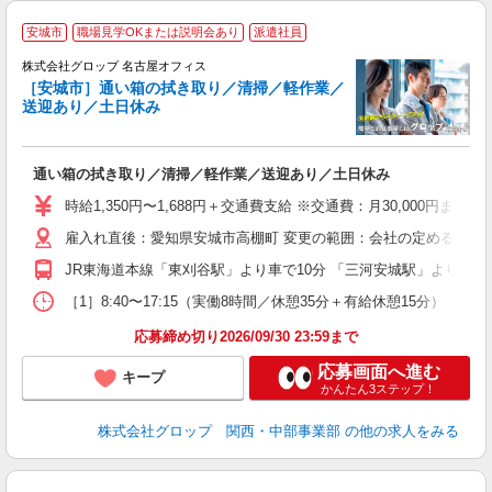
安城市
職場見学OKまたは説明会あり
派遣社員
株式会社グロップ 名古屋オフィス
［安城市］通い箱の拭き取り／清掃／軽作業／
送迎あり／土日休み
出
通い箱の拭き取り／清掃／軽作業／送迎あり／土日休み
履
卒
時給1,350円〜1,688円＋交通費支給 ※交通費：月30,000円ま
O
雇入れ直後：愛知県安城市高棚町 変更の範囲：会社の定める就業
あ
有
JR東海道本線「東刈谷駅」より車で10分 「三河安城駅」より車で1
あ
［1］8:40〜17:15（実働8時間／休憩35分＋有給休憩15分）
応募締め切り2026/09/30 23:59まで
応募画面へ進む
キープ
かんたん3ステップ！
株式会社グロップ 関西・中部事業部
の他の求人をみる