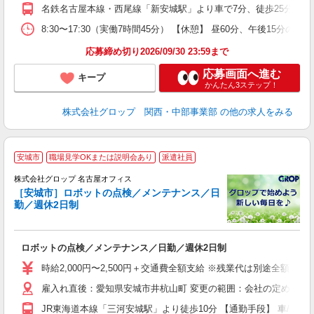
バ
名鉄名古屋本線・西尾線「新安城駅」より車で7分、徒歩25分 【通勤
給
資
8:30〜17:30（実働7時間45分） 【休憩】 昼60分、午後1
応募締め切り2026/09/30 23:59まで
応募画面へ進む
キープ
かんたん3ステップ！
株式会社グロップ 関西・中部事業部
の他の求人をみる
安城市
職場見学OKまたは説明会あり
派遣社員
株式会社グロップ 名古屋オフィス
［安城市］ロボットの点検／メンテナンス／日
勤／週休2日制
出
ロボットの点検／メンテナンス／日勤／週休2日制
履
卒
時給2,000円〜2,500円＋交通費全額支給 ※残業代は別途全額支給
O
雇入れ直後：愛知県安城市井杭山町 変更の範囲：会社の定める就
バ
給
JR東海道本線「三河安城駅」より徒歩10分 【通勤手段】 車/バイ