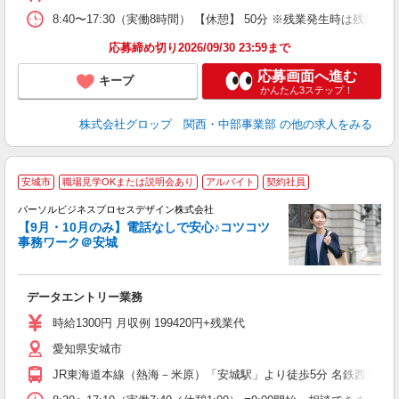
資
8:40〜17:30（実働8時間） 【休憩】 50分 ※残業発生時は
応募締め切り2026/09/30 23:59まで
応募画面へ進む
キープ
かんたん3ステップ！
株式会社グロップ 関西・中部事業部
の他の求人をみる
土
安城市
職場見学OKまたは説明会あり
アルバイト
契約社員
パーソルビジネスプロセスデザイン株式会社
ア
【9月・10月のみ】電話なしで安心♪コツコツ
入
事務ワーク＠安城
は
学
活
データエントリー業務
内
ル
時給1300円 月収例 199420円+残業代
勤
愛知県安城市
険
JR東海道本線（熱海－米原）「安城駅」より徒歩5分 名鉄西尾線