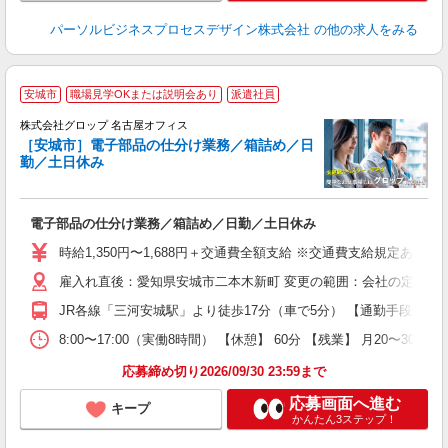
パーソルビジネスプロセスデザイン株式会社
の他の求人をみる
安城市
職場見学OKまたは説明会あり
派遣社員
株式会社グロップ 名古屋オフィス
［安城市］電子部品の仕分け業務／箱詰め／日
勤／土日休み
常
電子部品の仕分け業務／箱詰め／日勤／土日休み
履
婦
時給1,350円〜1,688円＋交通費全額支給 ※交通費支給規定あり 
～
雇入れ直後：愛知県安城市二本木新町 変更の範囲：会社の定める
煙
勤
JR各線「三河安城駅」より徒歩17分（車で5分） 【通勤手段】 車
蓄
8:00〜17:00（実働8時間） 【休憩】 60分 【残業】 月2
応募締め切り2026/09/30 23:59まで
応募画面へ進む
キープ
かんたん3ステップ！