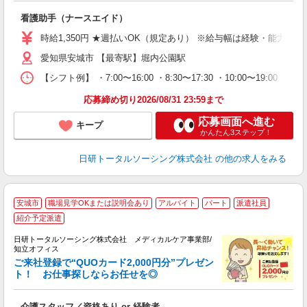
入
看護助手（ナースエイド）
未
婦
時給1,350円 ★週払いOK（規定あり） ※給与幅は経験・能力によ
～
愛知県安城市 【最寄駅】堀内公園駅
あ
日
【シフト例】 ・7:00〜16:00 ・8:30〜17:30 ・10:00
録
得
応募締め切り2026/08/31 23:59まで
応募画面へ進む
キープ
かんたん3ステップ！
日研トータルソーシング株式会社
の他の求人をみる
★
安城市
職場見学OKまたは説明会あり
アルバイト
パート
派遣社員
紹介予定派遣
日研トータルソーシング株式会社 メディカルケア事業部/
知立オフィス
ご来社登録で“QUOカード2,000円分”プレゼン
を
ト！ お仕事探しならお任せを◎
入
未
介護スタッフ／資格あり or 経験者