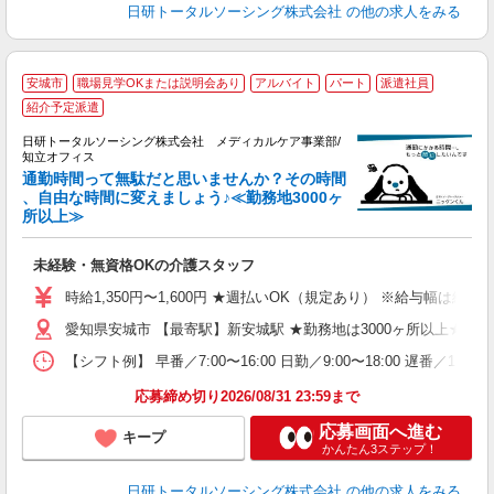
日研トータルソーシング株式会社
の他の求人をみる
安城市
職場見学OKまたは説明会あり
アルバイト
パート
派遣社員
紹介予定派遣
日研トータルソーシング株式会社 メディカルケア事業部/
知立オフィス
通勤時間って無駄だと思いませんか？その時間
、自由な時間に変えましょう♪≪勤務地3000ヶ
に
所以上≫
入
未
未経験・無資格OKの介護スタッフ
婦
～
時給1,350円〜1,600円 ★週払いOK（規定あり） ※給与幅は経
あ
愛知県安城市 【最寄駅】新安城駅 ★勤務地は3000ヶ所以上★
日
録
【シフト例】 早番／7:00〜16:00 日勤／9:00〜18:00 
得
応募締め切り2026/08/31 23:59まで
応募画面へ進む
キープ
かんたん3ステップ！
日研トータルソーシング株式会社
の他の求人をみる