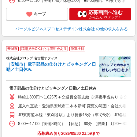
8:30〜17:10（実働7:40／休憩1:00） ■9:00開始、相談できます（
応募画面へ進む
キープ
かんたん3ステップ！
パーソルビジネスプロセスデザイン株式会社
の他の求人をみる
安城市
職場見学OKまたは説明会あり
派遣社員
株式会社グロップ 名古屋オフィス
冬
［安城市］電子部品の仕分けとピッキング／日
勤／土日休み
の
電子部品の仕分けとピッキング／日勤／土日休み
履
婦
時給1,300円〜1,625円＋交通費全額支給 ※深夜手当あり ※交
～
雇入れ直後：愛知県安城市二本木新町 変更の範囲：会社の定める
堂
取
JR東海道本線「東刈谷駅」より徒歩15分（車で5分） JR各線「三
研
8:00〜17:00（実働8時間） 【休憩】 60分 【残業】 月2
応募締め切り2026/09/30 23:59まで