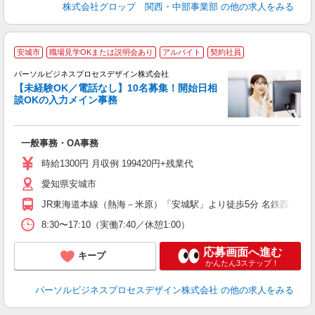
株式会社グロップ 関西・中部事業部
の他の求人をみる
安城市
職場見学OKまたは説明会あり
アルバイト
契約社員
も
パーソルビジネスプロセスデザイン株式会社
る
【未経験OK／電話なし】10名募集！開始日相
入
談OKの入力メイン事務
は
夫
中
一般事務・OA事務
制
服
時給1300円 月収例 199420円+残業代
業
愛知県安城市
勤
JR東海道本線（熱海－米原）「安城駅」より徒歩5分 名鉄西尾線
8:30〜17:10（実働7:40／休憩1:00）
応募画面へ進む
キープ
かんたん3ステップ！
パーソルビジネスプロセスデザイン株式会社
の他の求人をみる