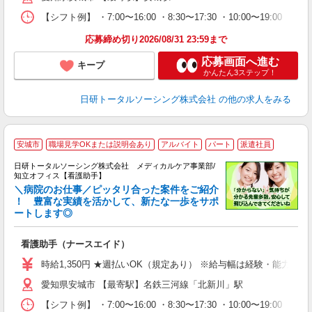
日
【シフト例】 ・7:00〜16:00 ・8:30〜17:30 ・10:00
録
得
応募締め切り2026/08/31 23:59まで
応募画面へ進む
キープ
かんたん3ステップ！
日研トータルソーシング株式会社
の他の求人をみる
安城市
職場見学OKまたは説明会あり
アルバイト
パート
派遣社員
日研トータルソーシング株式会社 メディカルケア事業部/
知立オフィス【看護助手】
＼病院のお仕事／ピッタリ合った案件をご紹介
！ 豊富な実績を活かして、新たな一歩をサポ
ートします◎
厚
入
看護助手（ナースエイド）
未
婦
時給1,350円 ★週払いOK（規定あり） ※給与幅は経験・能力によ
～
愛知県安城市 【最寄駅】名鉄三河線「北新川」駅
あ
日
【シフト例】 ・7:00〜16:00 ・8:30〜17:30 ・10:00