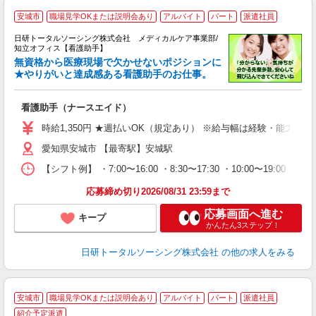
安城市
職場見学OKまたは説明会あり
アルバイト
パート
派遣社員
日研トータルソーシング株式会社 メディカルケア事業部/
知立オフィス【看護助手】
無資格から医療現場で欠かせないポジションに
★やりがいと達成感ある看護助手のお仕事。
の
看護助手（ナースエイド）
入
未
時給1,350円 ★週払いOK（規定あり） ※給与幅は経験・能力によ
婦
愛知県安城市 【最寄駅】安城駅
～
あ
【シフト例】 ・7:00〜16:00 ・8:30〜17:30 ・10:00
日
録
応募締め切り2026/08/31 23:59まで
得
応募画面へ進む
キープ
かんたん3ステップ！
日研トータルソーシング株式会社
の他の求人をみる
安城市
職場見学OKまたは説明会あり
アルバイト
パート
派遣社員
紹介予定派遣