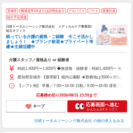
安城市
職場見学OKまたは説明会あり
アルバイト
パート
派遣社員
紹介予定派遣
日研トータルソーシング株式会社 メディカルケア事業部/
知立オフィス
眠っている介護の資格・ご経験 今こそ活かし
ましょう！ ★ブランク歓迎★プライベート考
で
慮★主婦活躍中
入
未
介護スタッフ／資格あり or 経験者
婦
～
時給1,400円〜1,600円 ◆無資格・経験者：時給1,400円〜 
あ
愛知県安城市 【最寄駅】堀内公園駅 ★勤務地は3000ヶ所以上
日
録
【シフト例】 早番／7:00〜16:00 日勤／9:00〜18:00 
得
応募締め切り2026/08/31 23:59まで
応募画面へ進む
キープ
かんたん3ステップ！
日研トータルソーシング株式会社
の他の求人をみる