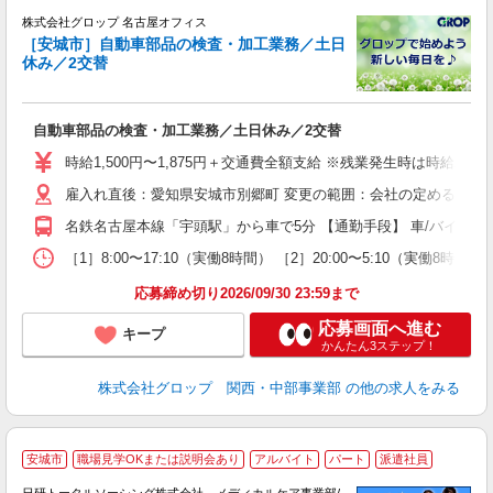
株式会社グロップ 名古屋オフィス
［安城市］自動車部品の検査・加工業務／土日
休み／2交替
出
自動車部品の検査・加工業務／土日休み／2交替
履
婦
時給1,500円〜1,875円＋交通費全額支給 ※残業発生時は時給25％ア
給
雇入れ直後：愛知県安城市別郷町 変更の範囲：会社の定める就業
自
り
名鉄名古屋本線「宇頭駅」から車で5分 【通勤手段】 車/バイク/
度
［1］8:00〜17:10（実働8時間） ［2］20:00〜5:10
応募締め切り2026/09/30 23:59まで
応募画面へ進む
キープ
かんたん3ステップ！
株式会社グロップ 関西・中部事業部
の他の求人をみる
安城市
職場見学OKまたは説明会あり
アルバイト
パート
派遣社員