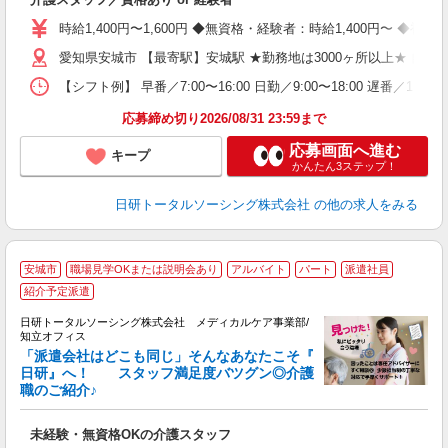
婦
～
時給1,400円〜1,600円 ◆無資格・経験者：時給1,400円〜 
あ
日
愛知県安城市 【最寄駅】安城駅 ★勤務地は3000ヶ所以上★ 
録
【シフト例】 早番／7:00〜16:00 日勤／9:00〜18:00 
得
応募締め切り2026/08/31 23:59まで
応募画面へ進む
キープ
かんたん3ステップ！
日研トータルソーシング株式会社
の他の求人をみる
安城市
職場見学OKまたは説明会あり
アルバイト
パート
派遣社員
紹介予定派遣
日研トータルソーシング株式会社 メディカルケア事業部/
知立オフィス
「派遣会社はどこも同じ」そんなあなたこそ『
日研』へ！ スタッフ満足度バツグン◎介護
だ
職のご紹介♪
入
未
未経験・無資格OKの介護スタッフ
婦