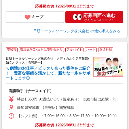
録
得
応募締め切り2026/08/31 23:59まで
応募画面へ進む
キープ
かんたん3ステップ！
日研トータルソーシング株式会社
の他の求人をみる
安城市
職場見学OKまたは説明会あり
アルバイト
パート
派遣社員
日研トータルソーシング株式会社 メディカルケア事業部/
知立オフィス【看護助手】
＼病院のお仕事／ピッタリ合った案件をご紹介
！ 豊富な実績を活かして、新たな一歩をサポ
ートします◎
厚
入
看護助手（ナースエイド）
未
婦
時給1,350円 ★週払いOK（規定あり） ※給与幅は経験・能力によ
～
愛知県安城市 【最寄駅】南安城駅
あ
日
【シフト例】 ・7:00〜16:00 ・8:30〜17:30 ・10:00
録
得
応募締め切り2026/08/31 23:59まで