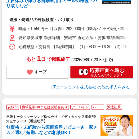
土日休みで稼げる自動車用ホイールの検査・バ
リ取りなど
る
入
運搬・鋳造品の外観検査・バリ取り
場
タ
時給：1,550円〜 月収例：292,000円（時給×7.75H実働×20
休
愛知県安城市 勤務詳細：安城市 通勤方法：徒歩/車/自転車/バイ
場
通
勤務形態：交替制 【勤務時間】 （1）08:00〜16:30 （2）15:
り
1
あと
日
で掲載終了
(2026/08/07 23:59まで)
応募画面へ進む
キープ
かんたん3ステップ！
UTエージェント株式会社
の他の求人をみる
安城市
職場見学OKまたは説明会あり
アルバイト
パート
派遣社員
日研トータルソーシング株式会社 メディカルケア事業部/
知立オフィス【看護助手】
無資格・未経験から医療業界デビュー★ 家チ
カ／週3／短期…などの相談OK！
も