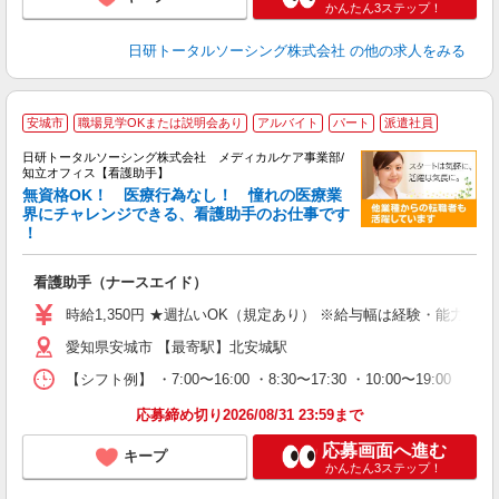
かんたん3ステップ！
日研トータルソーシング株式会社
の他の求人をみる
安城市
職場見学OKまたは説明会あり
アルバイト
パート
派遣社員
日研トータルソーシング株式会社 メディカルケア事業部/
知立オフィス【看護助手】
無資格OK！ 医療行為なし！ 憧れの医療業
界にチャレンジできる、看護助手のお仕事です
！
で
入
未
看護助手（ナースエイド）
婦
～
時給1,350円 ★週払いOK（規定あり） ※給与幅は経験・能力によ
あ
愛知県安城市 【最寄駅】北安城駅
日
録
【シフト例】 ・7:00〜16:00 ・8:30〜17:30 ・10:00
得
応募締め切り2026/08/31 23:59まで
応募画面へ進む
キープ
かんたん3ステップ！