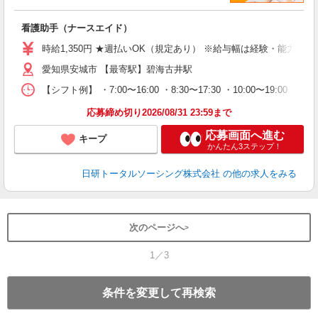
も
入
看護助手（ナースエイド）
未
婦
時給1,350円 ★週払いOK（規定あり） ※給与幅は経験・能力によ
～
愛知県安城市 【最寄駅】碧海古井駅
あ
日
【シフト例】 ・7:00〜16:00 ・8:30〜17:30 ・10:00
録
得
応募締め切り2026/08/31 23:59まで
応募画面へ進む
キープ
かんたん3ステップ！
日研トータルソーシング株式会社
の他の求人をみる
次のページへ
1／3
条件を変更して再検索