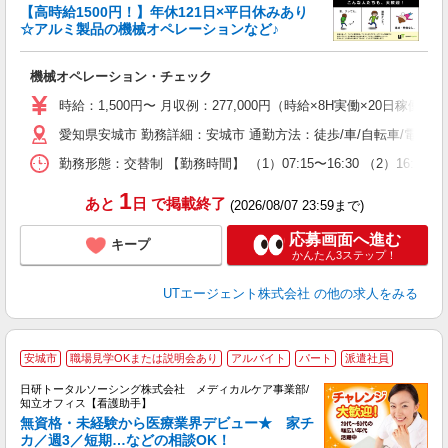
【高時給1500円！】年休121日×平日休みあり
☆アルミ製品の機械オペレーションなど♪
る
機械オペレーション・チェック
入
場
時給：1,500円〜 月収例：277,000円（時給×8H実働×20日稼働＋
タ
愛知県安城市 勤務詳細：安城市 通勤方法：徒歩/車/自転車/電車/
休
場
勤務形態：交替制 【勤務時間】 （1）07:15〜16:30 （2）16
通
り
1
あと
日
で掲載終了
(2026/08/07 23:59まで)
応募画面へ進む
キープ
かんたん3ステップ！
UTエージェント株式会社
の他の求人をみる
安城市
職場見学OKまたは説明会あり
アルバイト
パート
派遣社員
日研トータルソーシング株式会社 メディカルケア事業部/
知立オフィス【看護助手】
無資格・未経験から医療業界デビュー★ 家チ
カ／週3／短期…などの相談OK！