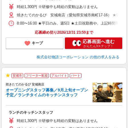
婦
時給1,300円 ※研修中も時給の変動はありません
～
焼きたてのかるび 安城南店（愛知県安城市南町17-16） ★9月上
不
日
8:00〜16:00 ★平日のみ、週5日 ★土日祝勤務や、上記時
務
応募締め切り2026/12/31 23:59まで
修
応募画面へ進む
キープ
かんたん3ステップ！
株式会社物語コーポレーション
の他の求人をみる
未
安城市
フリーター歓迎
アルバイト
パート
★
は
焼きたてのかるび 安城南店
オープニングスタッフ募集／9月上旬オープン
予定／ランチタイムのキッチンスタッフ
あ
ランチのキッチンスタッフ
入
活
時給1,300円 ※研修中も時給の変動はありません
（