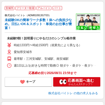
安城市
フリーター歓迎
アルバイト
パート
株式会社バイトレ（ADM810913GT03）
未経験OKの簡単ワーク多数！体への負担少な
め。日払いOK＆スポット・単発のお仕事が豊
富！
ス
ロ
未経験9割！説明通りにやるだけのシンプル軽作業
即
活
時給1333円〜時給1500円（就業先により異なる）
（
愛知県安城市
短
K
最寄駅：三河安城駅、安城駅、南安城駅
日
髪
週1日以上/お好きな時間で勤務◎ 朝ダケ・昼ダケ・夜ダケ・夜勤など、 ご自
応募締め切り2026/08/31 23:59まで
応募画面へ進む
キープ
かんたん3ステップ！
株式会社バイトレ
の他の求人をみる