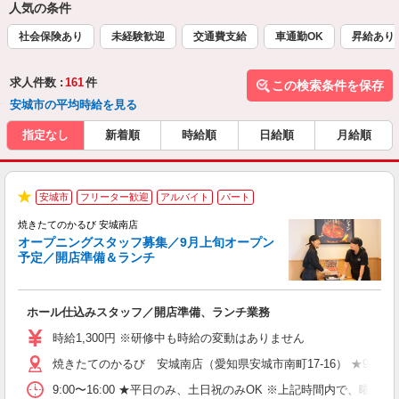
人気の条件
社会保険あり
未経験歓迎
交通費支給
車通勤OK
昇給あり
求人件数 :
161
件
この検索条件を保存
安城市の平均時給を見る
指定なし
新着順
時給順
日給順
月給順
安城市
フリーター歓迎
アルバイト
パート
★
焼きたてのかるび 安城南店
オープニングスタッフ募集／9月上旬オープン
予定／開店準備＆ランチ
店
ホール仕込みスタッフ／開店準備、ランチ業務
入
活
時給1,300円 ※研修中も時給の変動はありません
（
焼きたてのかるび 安城南店（愛知県安城市南町17-16） ★9月上
中
自
9:00〜16:00 ★平日のみ、土日祝のみOK ※上記時間内で
フ