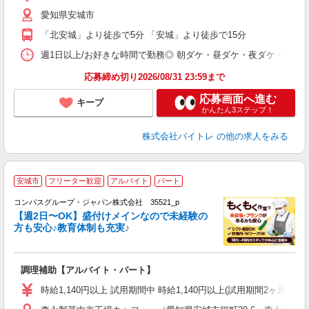
（
愛知県安城市
短
K
「北安城」より徒歩で5分 「安城」より徒歩で15分
日
髪
週1日以上/お好きな時間で勤務◎ 朝ダケ・昼ダケ・夜ダケ・夜勤など、 ご自
応募締め切り2026/08/31 23:59まで
応募画面へ進む
キープ
かんたん3ステップ！
株式会社バイトレ
の他の求人をみる
安城市
フリーター歓迎
アルバイト
パート
コンパスグループ・ジャパン株式会社 35521_p
く
【週2日〜OK】盛付けメインなので未経験の
方も安心♪教育体制も充実♪
大
調理補助【アルバイト・パート】
入
歓
時給1,140円以上 試用期間中 時給1,140円以上(試用期間2ヶ月
～