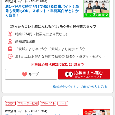
株式会社バイトレ（ADM819876）
週1〜好きな時間だけで働ける自由バイト！単
発も長期もOK。スポット・単発案件がとにか
も
く豊富！
気
【迷ったらコレ】箱に入れるだけ♪モクモク軽作業スタッフ
即
活
時給1274円（就業先により異なる）
（
愛知県安城市
短
K
「安城」より車で8分 「安城」より徒歩で15分
日
髪
週1日以上/お好きな時間で勤務◎ 朝ダケ・昼ダケ・夜ダケ・夜勤など、 ご自
応募締め切り2026/08/31 23:59まで
応募画面へ進む
キープ
かんたん3ステップ！
株式会社バイトレ
の他の求人をみる
安城市
フリーター歓迎
アルバイト
パート
株式会社バイトレ（ADM813314）