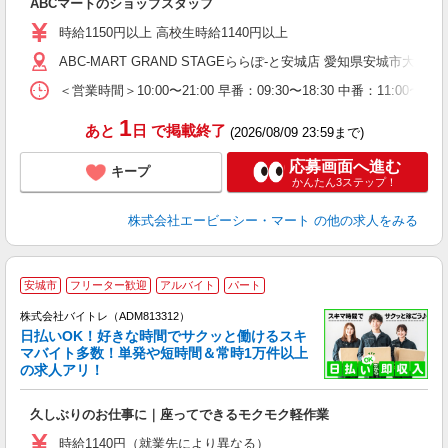
ABCマートのショップスタッフ
未
与
時給1150円以上 高校生時給1140円以上
企
ABC-MART GRAND STAGEららぽ-と安城店 愛知県安城市大東町10
O
＜営業時間＞10:00〜21:00 早番：09:30〜18:30 中番：
1
あと
日
で掲載終了
(2026/08/09 23:59まで)
応募画面へ進む
キープ
かんたん3ステップ！
株式会社エービーシー・マート
の他の求人をみる
安城市
フリーター歓迎
アルバイト
パート
株式会社バイトレ（ADM813312）
く
日払いOK！好きな時間でサクッと働けるスキ
マバイト多数！単発や短時間＆常時1万件以上
☆
の求人アリ！
験
久しぶりのお仕事に｜座ってできるモクモク軽作業
即
活
時給1140円（就業先により異なる）