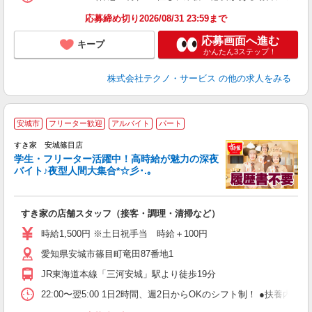
応募締め切り2026/08/31 23:59まで
応募画面へ進む
キープ
かんたん3ステップ！
株式会社テクノ・サービス
の他の求人をみる
安城市
フリーター歓迎
アルバイト
パート
すき家 安城篠目店
学生・フリーター活躍中！高時給が魅力の深夜
バイト♪夜型人間大集合*☆彡･.｡
つ
すき家の店舗スタッフ（接客・調理・清掃など）
履
ミ
時給1,500円 ※土日祝手当 時給＋100円
～
愛知県安城市篠目町竜田87番地1
勤
り
JR東海道本線「三河安城」駅より徒歩19分
22:00〜翌5:00 1日2時間、週2日からOKのシフト制！ ●扶養内勤務