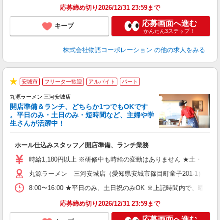
な
応募締め切り2026/12/31 23:59まで
応募画面へ進む
キープ
かんたん3ステップ！
株式会社物語コーポレーション
の他の求人をみる
安城市
フリーター歓迎
アルバイト
パート
★
丸源ラーメン 三河安城店
開店準備＆ランチ、どちらか1つでもOKです
。平日のみ・土日のみ・短時間など、主婦や学
生さんが活躍中！
き
ホール仕込みスタッフ／開店準備、ランチ業務
入
活
時給1,180円以上 ※研修中も時給の変動はありません ★土・日・
（
丸源ラーメン 三河安城店（愛知県安城市篠目町童子201-1）
中
自
8:00〜16:00 ★平日のみ、土日祝のみOK ※上記時間内で
業
食
応募締め切り2026/12/31 23:59まで
応募画面へ進む