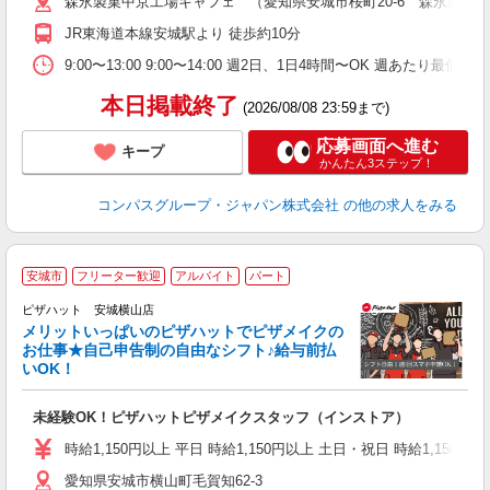
森永製菓中京工場キャフェ （愛知県安城市桜町20-6 森永製菓
用
K
JR東海道本線安城駅より 徒歩約10分
扶
9:00〜13:00 9:00〜14:00 週2日、1日4時間〜OK 週あたり最低
本日掲載終了
(2026/08/08 23:59まで)
応募画面へ進む
キープ
かんたん3ステップ！
コンパスグループ・ジャパン株式会社
の他の求人をみる
安城市
フリーター歓迎
アルバイト
パート
ピザハット 安城横山店
メリットいっぱいのピザハットでピザメイクの
お仕事★自己申告制の自由なシフト♪給与前払
いOK！
う
だ
未経験OK！ピザハットピザメイクスタッフ（インストア）
友
躍
時給1,150円以上 平日 時給1,150円以上 土日・祝日 時給1,150円以
（
愛知県安城市横山町毛賀知62-3
中