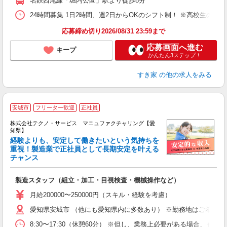
名鉄西尾線「堀内公園」駅より徒歩8分
24時間募集 1日2時間、週2日からOKのシフト制！ ※高校生のシ
応募締め切り2026/08/31 23:59まで
応募画面へ進む
キープ
かんたん3ステップ！
すき家
の他の求人をみる
安城市
フリーター歓迎
正社員
株式会社テクノ・サービス マニュファクチャリング【愛
知県】
経験よりも、安定して働きたいという気持ちを
重視！製造業で正社員として長期安定を叶える
チャンス
く
入
製造スタッフ（組立・加工・目視検査・機械操作など）
未
あ
月給200000〜250000円（スキル・経験を考慮）
遣
愛知県安城市 （他にも愛知県内に多数あり） ※勤務地はご希望を
8:30〜17:30（休憩60分） ※但し、業務上必要がある場合