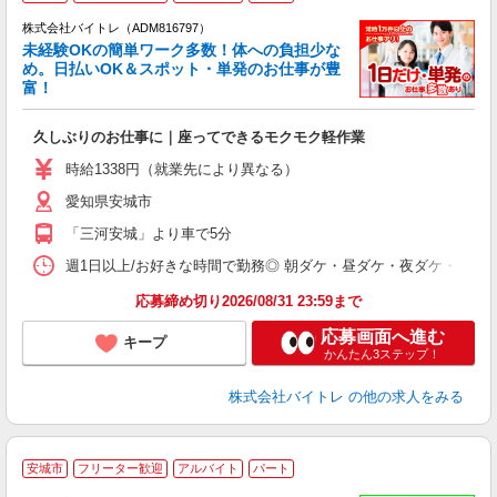
株式会社バイトレ（ADM816797）
未経験OKの簡単ワーク多数！体への負担少な
め。日払いOK＆スポット・単発のお仕事が豊
富！
ス
ロ
久しぶりのお仕事に｜座ってできるモクモク軽作業
即
活
時給1338円（就業先により異なる）
（
愛知県安城市
短
K
「三河安城」より車で5分
日
髪
週1日以上/お好きな時間で勤務◎ 朝ダケ・昼ダケ・夜ダケ・夜勤など、 ご自
応募締め切り2026/08/31 23:59まで
応募画面へ進む
キープ
かんたん3ステップ！
株式会社バイトレ
の他の求人をみる
安城市
フリーター歓迎
アルバイト
パート