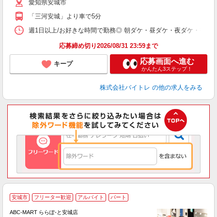
愛知県安城市
短
K
「三河安城」より車で5分
日
髪
週1日以上/お好きな時間で勤務◎ 朝ダケ・昼ダケ・夜ダケ・夜勤など、 ご自
応募締め切り2026/08/31 23:59まで
応募画面へ進む
キープ
かんたん3ステップ！
株式会社バイトレ
の他の求人をみる
安城市
フリーター歓迎
アルバイト
パート
ABC-MART ららぽ-と安城店