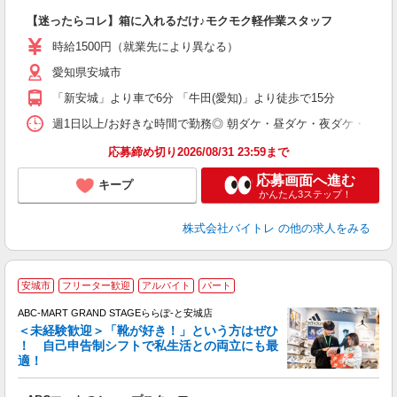
験
【迷ったらコレ】箱に入れるだけ♪モクモク軽作業スタッフ
即
活
時給1500円（就業先により異なる）
（
愛知県安城市
短
K
「新安城」より車で6分 「牛田(愛知)」より徒歩で15分
日
髪
週1日以上/お好きな時間で勤務◎ 朝ダケ・昼ダケ・夜ダケ・夜勤など、 ご自
応募締め切り2026/08/31 23:59まで
応募画面へ進む
キープ
かんたん3ステップ！
株式会社バイトレ
の他の求人をみる
安城市
フリーター歓迎
アルバイト
パート
ABC-MART GRAND STAGEららぽ-と安城店
＜未経験歓迎＞「靴が好き！」という方はぜひ
！ 自己申告制シフトで私生活との両立にも最
適！
き