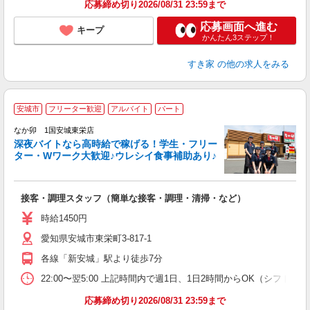
応募締め切り2026/08/31 23:59まで
応募画面へ進む
キープ
かんたん3ステップ！
すき家
の他の求人をみる
安城市
フリーター歓迎
アルバイト
パート
ん
なか卯 1国安城東栄店
深夜バイトなら高時給で稼げる！学生・フリー
ター・Wワーク大歓迎♪ウレシイ食事補助あり♪
助
と
接客・調理スタッフ（簡単な接客・調理・清掃・など）
未
日
時給1450円
K
愛知県安城市東栄町3-817-1
い
各線「新安城」駅より徒歩7分
22:00〜翌5:00 上記時間内で週1日、1日2時間からOK（シフト
応募締め切り2026/08/31 23:59まで