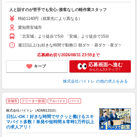
験
人と話すのが苦手でも安心♪接客なしの軽作業スタッフ
即
活
時給1140円（就業先により異なる）
（
愛知県安城市
短
K
「北安城」より徒歩で5分 「安城」より徒歩で15分
日
髪
週1日以上/お好きな時間で勤務◎ 朝ダケ・昼ダケ・夜ダケ・夜勤など、 ご自
応募締め切り2026/08/31 23:59まで
応募画面へ進む
キープ
かんたん3ステップ！
株式会社バイトレ
の他の求人をみる
安城市
フリーター歓迎
アルバイト
パート
株式会社バイトレ（ADM813310）
く
日払いOK！好きな時間でサクッと働けるスキ
マバイト多数！単発や短時間＆常時1万件以上
☆
の求人アリ！
験