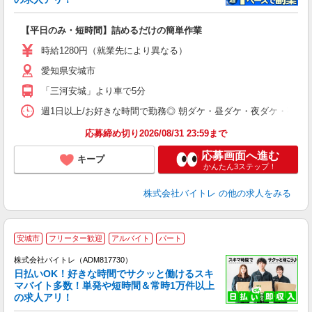
験
【平日のみ・短時間】詰めるだけの簡単作業
即
活
時給1280円（就業先により異なる）
（
愛知県安城市
短
K
「三河安城」より車で5分
日
髪
週1日以上/お好きな時間で勤務◎ 朝ダケ・昼ダケ・夜ダケ・夜勤など、 ご自
応募締め切り2026/08/31 23:59まで
応募画面へ進む
キープ
かんたん3ステップ！
株式会社バイトレ
の他の求人をみる
安城市
フリーター歓迎
アルバイト
パート
株式会社バイトレ（ADM817730）
く
日払いOK！好きな時間でサクッと働けるスキ
マバイト多数！単発や短時間＆常時1万件以上
☆
の求人アリ！