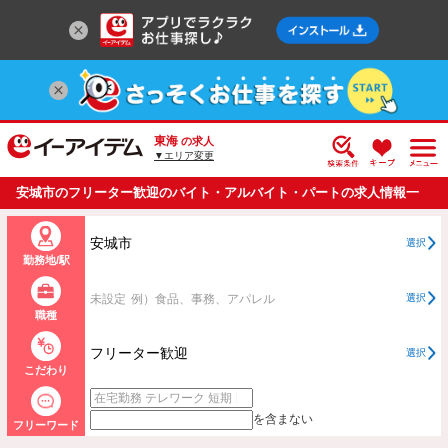
東海
の求人
▼エリア変更
安城市のフリーター歓迎のバイト・アルバイト・パートの求人情報一
覧
安城市
選択
勤務地/駅
未設定
例）食品、事務、アパレル
選択
職種
フリーター歓迎
選択
こだわり
を含まない
フリーワード