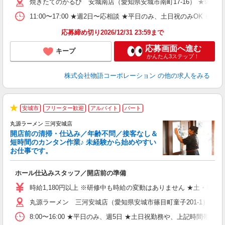
焼きたてのかるび 安城南店（愛知県安城市南町17-16） ★9月上
n
の
11:00〜17:00 ★週2日〜応相談 ★平日のみ、土日祝のみO
上
な
応募締め切り2026/12/31 23:59まで
応募画面へ進む
キープ
かんたん3ステップ！
株式会社物語コーポレーション
の他の求人をみる
安城市
フリーター歓迎
アルバイト
パート
★
丸源ラーメン 三河安城店
開店前の清掃・仕込み／年齢不問／接客なし＆
短時間のカンタン作業♪ 未経験から始めやすい
お仕事です。
得
ホール仕込みスタッフ／開店前の準備
入
婦
時給1,180円以上 ※研修中も時給の変動はありません ★土・日・
～
丸源ラーメン 三河安城店（愛知県安城市篠目町童子201-1）
不
日
8:00〜16:00 ★平日のみ、週5日 ★土日祝勤務や、上記時
上