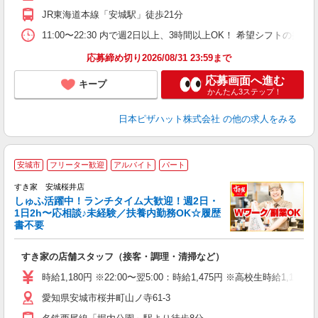
ル
JR東海道本線「安城駅」徒歩21分
険
K
11:00〜22:30 内で週2日以上、3時間以上OK！ 希望シフト
応募締め切り2026/08/31 23:59まで
応募画面へ進む
キープ
かんたん3ステップ！
日本ピザハット株式会社
の他の求人をみる
≪
安城市
フリーター歓迎
アルバイト
パート
すき家 安城桜井店
しゅふ活躍中！ランチタイム大歓迎！週2日・
安
1日2h〜応相談♪未経験／扶養内勤務OK☆履歴
書不要
の
すき家の店舗スタッフ（接客・調理・清掃など）
履
タ
時給1,180円 ※22:00〜翌5:00：時給1,475円 ※高校生時給1,1
（
愛知県安城市桜井町山ノ寺61-3
夜
割