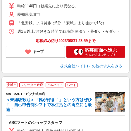
活
時給1140円（就業先により異なる）
（
愛知県安城市
短
K
「北安城」より徒歩で5分 「安城」より徒歩で15分
日
髪
週1日以上/お好きな時間で勤務◎ 朝ダケ・昼ダケ・夜ダケ・夜勤など、 ご自
応募締め切り2026/08/31 23:59まで
応募画面へ進む
キープ
かんたん3ステップ！
株式会社バイトレ
の他の求人をみる
安城市
フリーター歓迎
アルバイト
パート
ABC-MARTアピタ安城南店
＜未経験歓迎＞「靴が好き！」という方はぜひ
！ 自己申告制シフトで私生活との両立にも最
適！
き
ABCマートのショップスタッフ
未
与