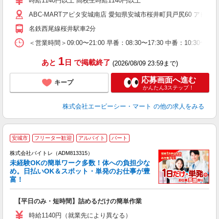
時給1140円以上 高校生時給1140円以上
企
ABC-MARTアピタ安城南店 愛知県安城市桜井町貝戸尻60 アピタ安
O
名鉄西尾線桜井駅車2分
＜営業時間＞09:00〜21:00 早番：08:30〜17:30 中番：
1
あと
日
で掲載終了
(2026/08/09 23:59まで)
応募画面へ進む
キープ
かんたん3ステップ！
株式会社エービーシー・マート
の他の求人をみる
安城市
フリーター歓迎
アルバイト
パート
株式会社バイトレ（ADM813315）
未経験OKの簡単ワーク多数！体への負担少な
め。日払いOK＆スポット・単発のお仕事が豊
富！
ス
ロ
【平日のみ・短時間】詰めるだけの簡単作業
即
活
時給1140円（就業先により異なる）