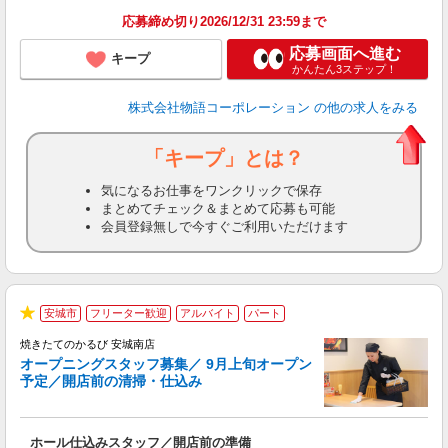
会
応募締め切り2026/12/31 23:59まで
り
応募画面へ進む
キープ
かんたん3ステップ！
株式会社物語コーポレーション
の他の求人をみる
「キープ」とは？
気になるお仕事をワンクリックで保存
まとめてチェック＆まとめて応募も可能
会員登録無しで今すぐご利用いただけます
安城市
フリーター歓迎
アルバイト
パート
★
焼きたてのかるび 安城南店
オープニングスタッフ募集／ 9月上旬オープン
予定／開店前の清掃・仕込み
す
ホール仕込みスタッフ／開店前の準備
入