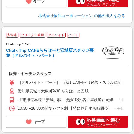
キープ
かんたん3ステップ！
株式会社物語コーポレーション
の他の求人をみる
■
安城市
フリーター歓迎
アルバイト
パート
Chalk Trip CAFE
Chalk Trip CAFEららぽーと安城店スタッフ募
集（アルバイト・パート）
に
販売・キッチンスタッフ
未
日
［アルバイト・パート］ 時給1,170円〜（経験・スキルに応じて優遇
選
愛知県安城市大東町9-30 ららぽーと安城
勤
登
JR東海道本線「安城」駅 徒歩10分 名古屋鉄道西尾線 「北安城」駅
10:30〜18:30の間でシフト制 【特に歓迎する時間帯】 ・平日 14
応募画面へ進む
キープ
かんたん3ステップ！