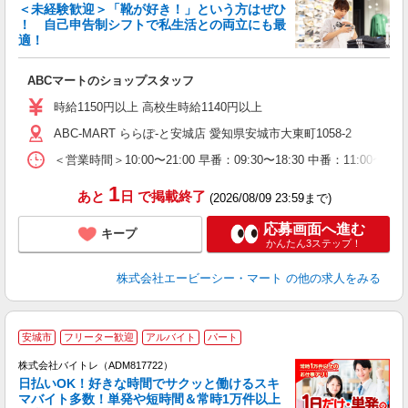
＜未経験歓迎＞「靴が好き！」という方はぜひ
！ 自己申告制シフトで私生活との両立にも最
適！
き
ABCマートのショップスタッフ
未
与
時給1150円以上 高校生時給1140円以上
企
ABC-MART ららぽ-と安城店 愛知県安城市大東町1058-2
O
＜営業時間＞10:00〜21:00 早番：09:30〜18:30 中番：
1
あと
日
で掲載終了
(2026/08/09 23:59まで)
応募画面へ進む
キープ
かんたん3ステップ！
株式会社エービーシー・マート
の他の求人をみる
安城市
フリーター歓迎
アルバイト
パート
株式会社バイトレ（ADM817722）
く
日払いOK！好きな時間でサクッと働けるスキ
マバイト多数！単発や短時間＆常時1万件以上