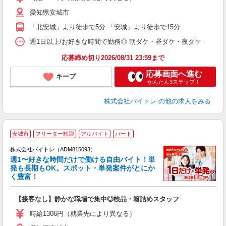
（
愛知県安城市
短
K
「北安城」より徒歩で5分 「安城」より徒歩で15分
日
髪
週1日以上/お好きな時間で勤務◎ 朝ダケ・昼ダケ・夜ダケ・夜勤など、 ご自
応募締め切り2026/08/31 23:59まで
応募画面へ進む
キープ
かんたん3ステップ！
株式会社バイトレ
の他の求人をみる
安城市
フリーター歓迎
アルバイト
パート
株式会社バイトレ（ADM815093）
週1〜好きな時間だけで働ける自由バイト！単
発も長期もOK。スポット・単発案件がとにか
も
く豊富！
気
【接客なし】静かな職場で集中◎検品・箱詰めスタッフ
即
活
時給1306円（就業先により異なる）
（