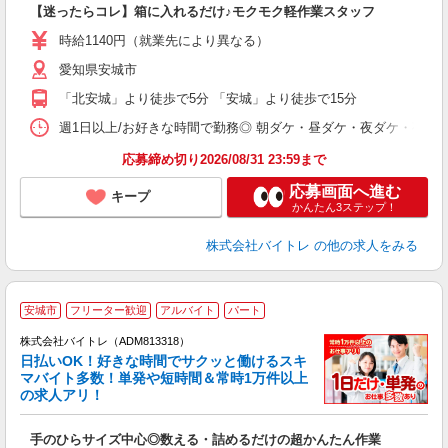
【迷ったらコレ】箱に入れるだけ♪モクモク軽作業スタッフ
即
活
時給1140円（就業先により異なる）
（
愛知県安城市
短
K
「北安城」より徒歩で5分 「安城」より徒歩で15分
日
髪
週1日以上/お好きな時間で勤務◎ 朝ダケ・昼ダケ・夜ダケ・夜勤など、 ご自
応募締め切り2026/08/31 23:59まで
応募画面へ進む
キープ
かんたん3ステップ！
株式会社バイトレ
の他の求人をみる
安城市
フリーター歓迎
アルバイト
パート
株式会社バイトレ（ADM813318）
く
日払いOK！好きな時間でサクッと働けるスキ
マバイト多数！単発や短時間＆常時1万件以上
☆
の求人アリ！
験
手のひらサイズ中心◎数える・詰めるだけの超かんたん作業
即