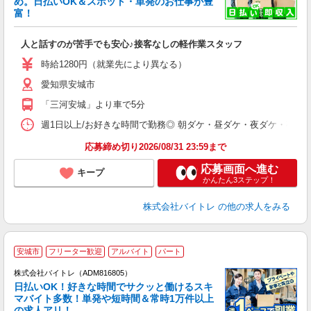
め。日払いOK＆スポット・単発のお仕事が豊
富！
ス
ロ
人と話すのが苦手でも安心♪接客なしの軽作業スタッフ
即
活
時給1280円（就業先により異なる）
（
愛知県安城市
短
K
「三河安城」より車で5分
日
髪
週1日以上/お好きな時間で勤務◎ 朝ダケ・昼ダケ・夜ダケ・夜勤など、 ご自
応募締め切り2026/08/31 23:59まで
応募画面へ進む
キープ
かんたん3ステップ！
株式会社バイトレ
の他の求人をみる
安城市
フリーター歓迎
アルバイト
パート
株式会社バイトレ（ADM816805）
く
日払いOK！好きな時間でサクッと働けるスキ
マバイト多数！単発や短時間＆常時1万件以上
☆
の求人アリ！