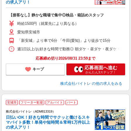
☆
の求人アリ！
験
【接客なし】静かな職場で集中◎検品・箱詰めスタッフ
即
活
時給1500円（就業先により異なる）
（
愛知県安城市
短
K
「新安城」より車で6分 「牛田(愛知)」より徒歩で15分
日
髪
週1日以上/お好きな時間で勤務◎ 朝ダケ・昼ダケ・夜ダケ・夜勤など、 ご自
応募締め切り2026/08/31 23:59まで
応募画面へ進む
キープ
かんたん3ステップ！
株式会社バイトレ
の他の求人をみる
安城市
フリーター歓迎
アルバイト
パート
株式会社バイトレ（ADM813319）
く
日払いOK！好きな時間でサクッと働けるスキ
マバイト多数！単発や短時間＆常時1万件以上
☆
の求人アリ！