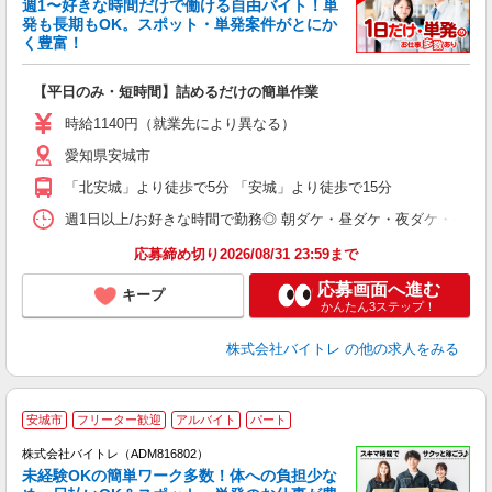
週1〜好きな時間だけで働ける自由バイト！単
発も長期もOK。スポット・単発案件がとにか
も
く豊富！
気
【平日のみ・短時間】詰めるだけの簡単作業
即
活
時給1140円（就業先により異なる）
（
愛知県安城市
短
K
「北安城」より徒歩で5分 「安城」より徒歩で15分
日
髪
週1日以上/お好きな時間で勤務◎ 朝ダケ・昼ダケ・夜ダケ・夜勤など、 ご自
応募締め切り2026/08/31 23:59まで
応募画面へ進む
キープ
かんたん3ステップ！
株式会社バイトレ
の他の求人をみる
安城市
フリーター歓迎
アルバイト
パート
株式会社バイトレ（ADM816802）
未経験OKの簡単ワーク多数！体への負担少な