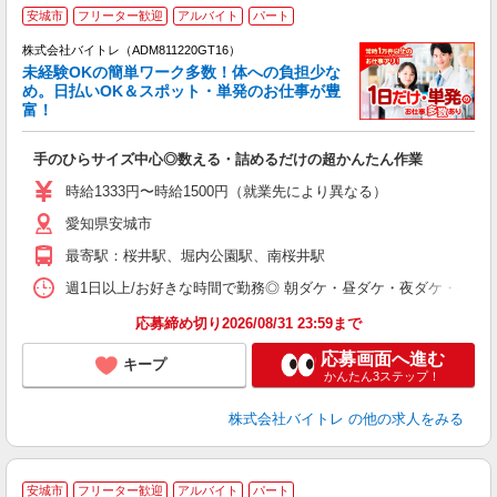
安城市
フリーター歓迎
アルバイト
パート
株式会社バイトレ（ADM811220GT16）
未経験OKの簡単ワーク多数！体への負担少な
め。日払いOK＆スポット・単発のお仕事が豊
富！
ス
ロ
手のひらサイズ中心◎数える・詰めるだけの超かんたん作業
即
活
時給1333円〜時給1500円（就業先により異なる）
（
愛知県安城市
短
K
最寄駅：桜井駅、堀内公園駅、南桜井駅
日
髪
週1日以上/お好きな時間で勤務◎ 朝ダケ・昼ダケ・夜ダケ・夜勤など、 ご自
応募締め切り2026/08/31 23:59まで
応募画面へ進む
キープ
かんたん3ステップ！
株式会社バイトレ
の他の求人をみる
安城市
フリーター歓迎
アルバイト
パート