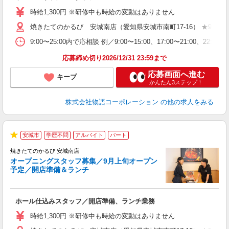
学
時給1,300円 ※研修中も時給の変動はありません
活
焼きたてのかるび 安城南店（愛知県安城市南町17-16） ★9月上
短
の
9:00〜25:00内で応相談 例／9:00〜15:00、17:00〜
場
い
応募締め切り2026/12/31 23:59まで
応募画面へ進む
キープ
かんたん3ステップ！
株式会社物語コーポレーション
の他の求人をみる
安城市
学歴不問
アルバイト
パート
★
焼きたてのかるび 安城南店
オープニングスタッフ募集／9月上旬オープン
予定／開店準備＆ランチ
店
ホール仕込みスタッフ／開店準備、ランチ業務
入
活
時給1,300円 ※研修中も時給の変動はありません
（