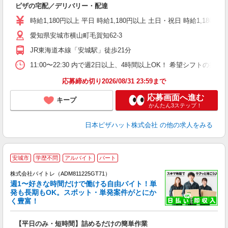
ピザの宅配／デリバリー・配達
（
中
時給1,180円以上 平日 時給1,180円以上 土日・祝日 時給1,180円以
ル
愛知県安城市横山町毛賀知62-3
険
K
JR東海道本線「安城駅」徒歩21分
11:00〜22:30 内で週2日以上、4時間以上OK！ 希望シフト
応募締め切り2026/08/31 23:59まで
応募画面へ進む
キープ
かんたん3ステップ！
日本ピザハット株式会社
の他の求人をみる
安城市
学歴不問
アルバイト
パート
株式会社バイトレ（ADM811225GT71）
週1〜好きな時間だけで働ける自由バイト！単
発も長期もOK。スポット・単発案件がとにか
も
く豊富！
気
【平日のみ・短時間】詰めるだけの簡単作業
即