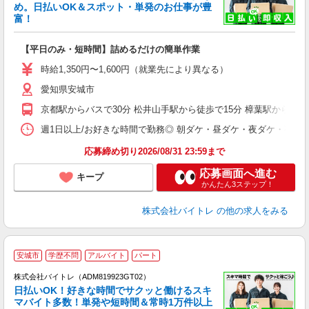
め。日払いOK＆スポット・単発のお仕事が豊
富！
ス
ロ
【平日のみ・短時間】詰めるだけの簡単作業
即
活
時給1,350円〜1,600円（就業先により異なる）
（
愛知県安城市
短
K
京都駅からバスで30分 松井山手駅から徒歩で15分 樟葉駅から車で
日
髪
週1日以上/お好きな時間で勤務◎ 朝ダケ・昼ダケ・夜ダケ・夜勤など、 ご自
応募締め切り2026/08/31 23:59まで
応募画面へ進む
キープ
かんたん3ステップ！
株式会社バイトレ
の他の求人をみる
安城市
学歴不問
アルバイト
パート
株式会社バイトレ（ADM819923GT02）
く
日払いOK！好きな時間でサクッと働けるスキ
マバイト多数！単発や短時間＆常時1万件以上