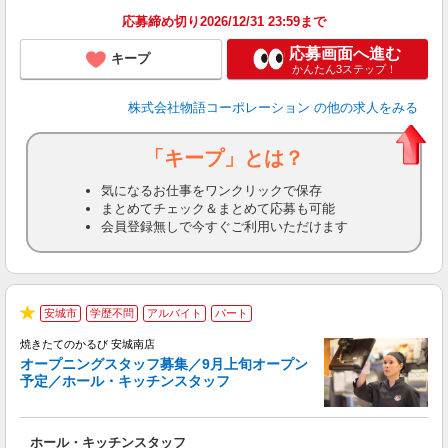
務
応募締め切り2026/12/31 23:59まで
修
応募画面へ進む
キープ
かんたん3ステップ！
株式会社物語コーポレーション
の他の求人をみる
「キープ」とは？
気になるお仕事をワンクリックで保存
まとめてチェック＆まとめて応募も可能
会員登録無しで今すぐご利用いただけます
安城市
学歴不問
アルバイト
パート
★
焼きたてのかるび 安城南店
オープニングスタッフ募集／9月上旬オープン
予定／ホール・キッチンスタッフ
変
ホール・キッチンスタッフ
入