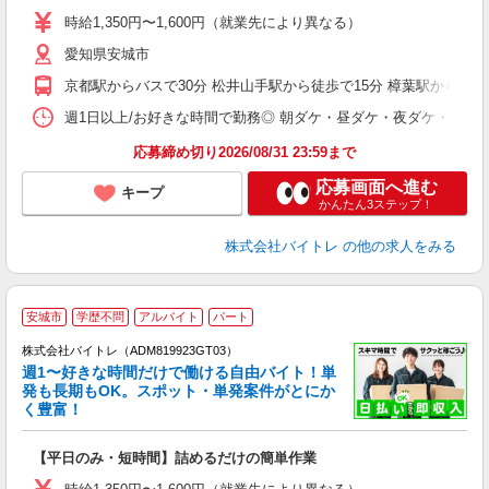
活
時給1,350円〜1,600円（就業先により異なる）
（
愛知県安城市
短
K
京都駅からバスで30分 松井山手駅から徒歩で15分 樟葉駅から車で
日
髪
週1日以上/お好きな時間で勤務◎ 朝ダケ・昼ダケ・夜ダケ・夜勤など、 ご自
応募締め切り2026/08/31 23:59まで
応募画面へ進む
キープ
かんたん3ステップ！
株式会社バイトレ
の他の求人をみる
安城市
学歴不問
アルバイト
パート
株式会社バイトレ（ADM819923GT03）
週1〜好きな時間だけで働ける自由バイト！単
発も長期もOK。スポット・単発案件がとにか
も
く豊富！
気
【平日のみ・短時間】詰めるだけの簡単作業
即
活