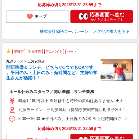
な
応募締め切り2026/12/31 23:59まで
応募画面へ進む
キープ
かんたん3ステップ！
株式会社物語コーポレーション
の他の求人をみる
安城市
学歴不問
アルバイト
パート
★
丸源ラーメン 三河安城店
開店準備＆ランチ、どちらか1つでもOKです
。平日のみ・土日のみ・短時間など、主婦や学
生さんが活躍中！
き
ホール仕込みスタッフ／開店準備、ランチ業務
入
活
時給1,180円以上 ※研修中も時給の変動はありません ★土・日・
（
丸源ラーメン 三河安城店（愛知県安城市篠目町童子201-1）
中
自
8:00〜16:00 ★平日のみ、土日祝のみOK ※上記時間内で
業
食
応募締め切り2026/12/31 23:59まで
応募画面へ進む