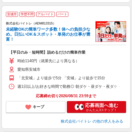
安城市
学歴不問
アルバイト
パート
株式会社バイトレ（ADM813315）
未経験OKの簡単ワーク多数！体への負担少な
め。日払いOK＆スポット・単発のお仕事が豊
富！
ス
ロ
【平日のみ・短時間】詰めるだけの簡単作業
即
活
時給1140円（就業先により異なる）
（
愛知県安城市
短
K
「北安城」より徒歩で5分 「安城」より徒歩で15分
日
髪
週1日以上/お好きな時間で勤務◎ 朝ダケ・昼ダケ・夜ダケ・夜勤など、 ご自
応募締め切り2026/08/31 23:59まで
応募画面へ進む
キープ
かんたん3ステップ！
株式会社バイトレ
の他の求人をみる