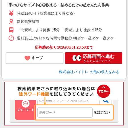
験
手のひらサイズ中心◎数える・詰めるだけの超かんたん作業
即
活
時給1140円（就業先により異なる）
（
愛知県安城市
短
K
「北安城」より徒歩で5分 「安城」より徒歩で15分
日
髪
週1日以上/お好きな時間で勤務◎ 朝ダケ・昼ダケ・夜ダケ・夜勤など、 ご自
応募締め切り2026/08/31 23:59まで
応募画面へ進む
キープ
かんたん3ステップ！
株式会社バイトレ
の他の求人をみる