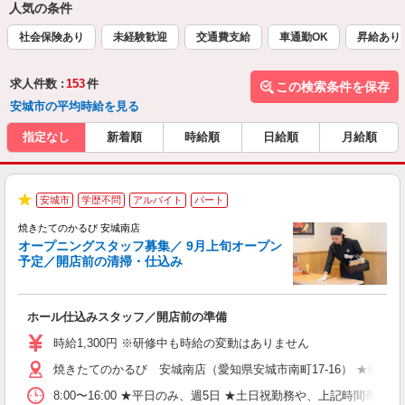
人気の条件
社会保険あり
未経験歓迎
交通費支給
車通勤OK
昇給あり
求人件数 :
153
件
この検索条件を保存
安城市の平均時給を見る
指定なし
新着順
時給順
日給順
月給順
安城市
学歴不問
アルバイト
パート
★
焼きたてのかるび 安城南店
オープニングスタッフ募集／ 9月上旬オープン
予定／開店前の清掃・仕込み
す
ホール仕込みスタッフ／開店前の準備
入
婦
時給1,300円 ※研修中も時給の変動はありません
～
焼きたてのかるび 安城南店（愛知県安城市南町17-16） ★9月上
不
日
8:00〜16:00 ★平日のみ、週5日 ★土日祝勤務や、上記時