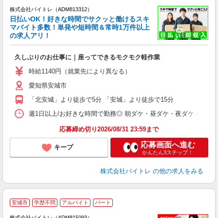
株式会社バイトレ（ADM813312）
く
日払いOK！好きな時間でサクッと働けるスキ
マバイト多数！単発や短時間＆常時1万件以上
☆
の求人アリ！
験
久しぶりのお仕事に｜座ってできるモクモク軽作業
即
活
時給1140円（就業先により異なる）
（
愛知県安城市
短
K
「北安城」より徒歩で5分 「安城」より徒歩で15分
日
髪
週1日以上/お好きな時間で勤務◎ 朝ダケ・昼ダケ・夜ダケ・夜勤など、 ご自
応募締め切り2026/08/31 23:59まで
応募画面へ進む
キープ
かんたん3ステップ！
株式会社バイトレ
の他の求人をみる
安城市
学歴不問
アルバイト
パート
株式会社バイトレ（ADM815093）