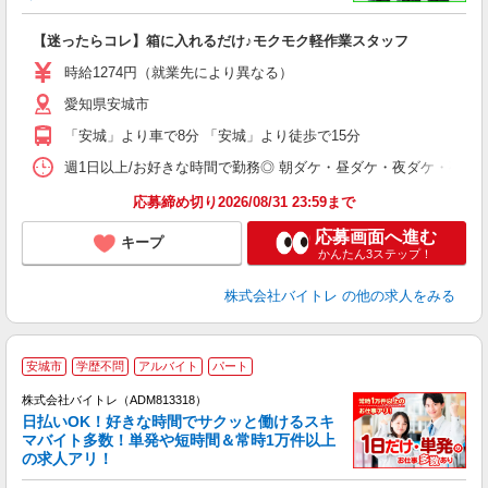
気
【迷ったらコレ】箱に入れるだけ♪モクモク軽作業スタッフ
即
活
時給1274円（就業先により異なる）
（
愛知県安城市
短
K
「安城」より車で8分 「安城」より徒歩で15分
日
髪
週1日以上/お好きな時間で勤務◎ 朝ダケ・昼ダケ・夜ダケ・夜勤など、 ご自
応募締め切り2026/08/31 23:59まで
応募画面へ進む
キープ
かんたん3ステップ！
株式会社バイトレ
の他の求人をみる
安城市
学歴不問
アルバイト
パート
株式会社バイトレ（ADM813318）
く
日払いOK！好きな時間でサクッと働けるスキ
マバイト多数！単発や短時間＆常時1万件以上
☆
の求人アリ！