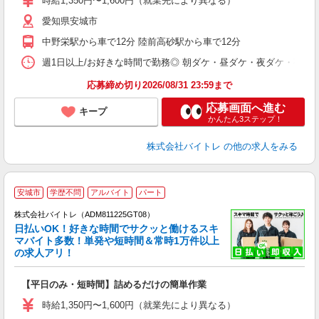
時給1,350円〜1,600円（就業先により異なる）
（
愛知県安城市
短
K
中野栄駅から車で12分 陸前高砂駅から車で12分
日
髪
週1日以上/お好きな時間で勤務◎ 朝ダケ・昼ダケ・夜ダケ・夜勤など、 ご自
応募締め切り2026/08/31 23:59まで
応募画面へ進む
キープ
かんたん3ステップ！
株式会社バイトレ
の他の求人をみる
安城市
学歴不問
アルバイト
パート
株式会社バイトレ（ADM811225GT08）
く
日払いOK！好きな時間でサクッと働けるスキ
マバイト多数！単発や短時間＆常時1万件以上
☆
の求人アリ！
験
【平日のみ・短時間】詰めるだけの簡単作業
即
活
時給1,350円〜1,600円（就業先により異なる）
（