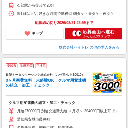
K
石部駅から徒歩で20分
日
髪
週1日以上/お好きな時間で勤務◎ 朝ダケ・昼ダケ・夜ダケ・夜勤など、 ご自
応募締め切り2026/08/31 23:59まで
応募画面へ進む
キープ
かんたん3ステップ！
株式会社バイトレ
の他の求人をみる
◎
安城市
学歴不問
正社員
n
日研トータルソーシング株式会社（お仕事No.NS0010）
ー
3ヶ月寮費無料！未経験OK！クルマ用変速機
z
の組立・加工・チェック
談
W
クルマ用変速機の組立・加工・チェック
い
社
月給270000円 別途交通費支給 ＜月収＞ 364000円以上可 月給27000
愛知県安城市藤井町
名鉄西尾線 南桜井駅 徒歩10分