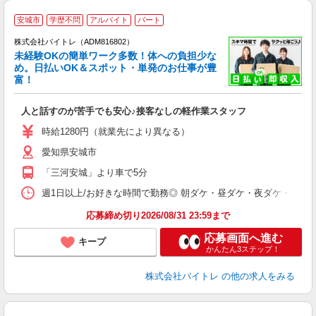
安城市
学歴不問
アルバイト
パート
株式会社バイトレ（ADM816802）
未経験OKの簡単ワーク多数！体への負担少な
め。日払いOK＆スポット・単発のお仕事が豊
富！
ス
ロ
人と話すのが苦手でも安心♪接客なしの軽作業スタッフ
即
活
時給1280円（就業先により異なる）
（
愛知県安城市
短
K
「三河安城」より車で5分
日
髪
週1日以上/お好きな時間で勤務◎ 朝ダケ・昼ダケ・夜ダケ・夜勤など、 ご自
応募締め切り2026/08/31 23:59まで
応募画面へ進む
キープ
かんたん3ステップ！
株式会社バイトレ
の他の求人をみる