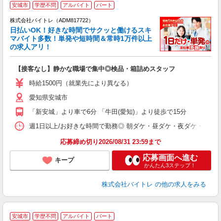
安城市
学歴不問
アルバイト
パート
株式会社バイトレ（ADM817722）
く
日払いOK！好きな時間でサクッと働けるスキ
マバイト多数！単発や短時間＆常時1万件以上
☆
の求人アリ！
験
【接客なし】静かな職場で集中◎検品・箱詰めスタッフ
即
活
時給1500円（就業先により異なる）
（
愛知県安城市
短
K
「新安城」より車で6分 「牛田(愛知)」より徒歩で15分
日
髪
週1日以上/お好きな時間で勤務◎ 朝ダケ・昼ダケ・夜ダケ・夜勤など、 ご自
応募締め切り2026/08/31 23:59まで
応募画面へ進む
キープ
かんたん3ステップ！
株式会社バイトレ
の他の求人をみる
安城市
学歴不問
アルバイト
パート