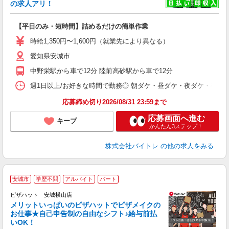
☆
の求人アリ！
験
【平日のみ・短時間】詰めるだけの簡単作業
即
活
時給1,350円〜1,600円（就業先により異なる）
（
愛知県安城市
短
K
中野栄駅から車で12分 陸前高砂駅から車で12分
日
髪
週1日以上/お好きな時間で勤務◎ 朝ダケ・昼ダケ・夜ダケ・夜勤など、 ご自
応募締め切り2026/08/31 23:59まで
応募画面へ進む
キープ
かんたん3ステップ！
株式会社バイトレ
の他の求人をみる
安城市
学歴不問
アルバイト
パート
ピザハット 安城横山店
メリットいっぱいのピザハットでピザメイクの
お仕事★自己申告制の自由なシフト♪給与前払
いOK！