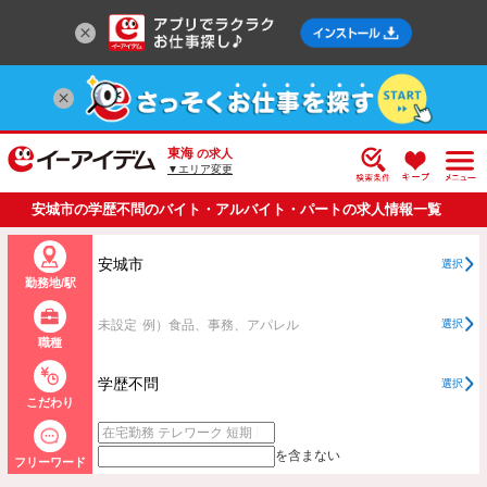
東海
の求人
▼エリア変更
安城市の学歴不問のバイト・アルバイト・パートの求人情報一覧
安城市
選択
勤務地/駅
未設定
例）食品、事務、アパレル
選択
職種
学歴不問
選択
こだわり
を含まない
フリーワード