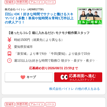
安城市
学歴不問
アルバイト
パート
株式会社バイトレ（ADM817730）
く
日払いOK！好きな時間でサクッと働けるスキ
マバイト多数！単発や短時間＆常時1万件以上
☆
の求人アリ！
験
【迷ったらコレ】箱に入れるだけ♪モクモク軽作業スタッフ
即
活
時給1500円（就業先により異なる）
（
愛知県安城市
短
K
「新安城」より車で6分 「牛田(愛知)」より徒歩で15分
日
髪
週1日以上/お好きな時間で勤務◎ 朝ダケ・昼ダケ・夜ダケ・夜勤など、 ご自
応募締め切り2026/08/31 23:59まで
応募画面へ進む
キープ
かんたん3ステップ！
株式会社バイトレ
の他の求人をみる
安城市
学歴不問
アルバイト
パート