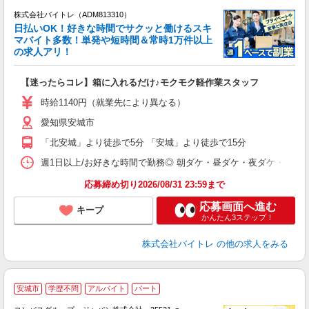
株式会社バイトレ（ADM813310）
く
日払いOK！好きな時間でサクッと働けるスキ
マバイト多数！単発や短時間＆常時1万件以上
☆
の求人アリ！
験
【迷ったらコレ】箱に入れるだけ♪モクモク軽作業スタッフ
即
活
時給1140円（就業先により異なる）
（
愛知県安城市
短
K
「北安城」より徒歩で5分 「安城」より徒歩で15分
日
髪
週1日以上/お好きな時間で勤務◎ 朝ダケ・昼ダケ・夜ダケ・夜勤など、 ご自
応募締め切り2026/08/31 23:59まで
応募画面へ進む
キープ
かんたん3ステップ！
株式会社バイトレ
の他の求人をみる
安城市
学歴不問
アルバイト
パート