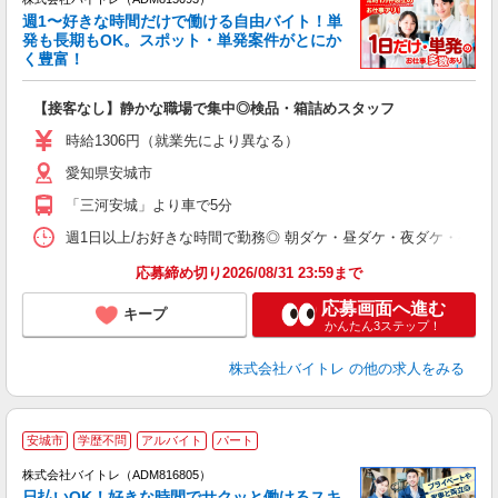
週1〜好きな時間だけで働ける自由バイト！単
発も長期もOK。スポット・単発案件がとにか
も
く豊富！
気
【接客なし】静かな職場で集中◎検品・箱詰めスタッフ
即
活
時給1306円（就業先により異なる）
（
愛知県安城市
短
K
「三河安城」より車で5分
日
髪
週1日以上/お好きな時間で勤務◎ 朝ダケ・昼ダケ・夜ダケ・夜勤など、 ご自
応募締め切り2026/08/31 23:59まで
応募画面へ進む
キープ
かんたん3ステップ！
株式会社バイトレ
の他の求人をみる
安城市
学歴不問
アルバイト
パート
株式会社バイトレ（ADM816805）
く
日払いOK！好きな時間でサクッと働けるスキ