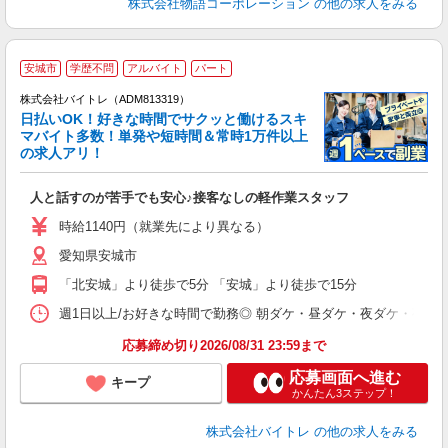
株式会社物語コーポレーション
の他の求人をみる
安城市
学歴不問
アルバイト
パート
株式会社バイトレ（ADM813319）
く
日払いOK！好きな時間でサクッと働けるスキ
マバイト多数！単発や短時間＆常時1万件以上
☆
の求人アリ！
験
人と話すのが苦手でも安心♪接客なしの軽作業スタッフ
即
活
時給1140円（就業先により異なる）
（
愛知県安城市
短
K
「北安城」より徒歩で5分 「安城」より徒歩で15分
日
髪
週1日以上/お好きな時間で勤務◎ 朝ダケ・昼ダケ・夜ダケ・夜勤など、 ご自
応募締め切り2026/08/31 23:59まで
応募画面へ進む
キープ
かんたん3ステップ！
株式会社バイトレ
の他の求人をみる