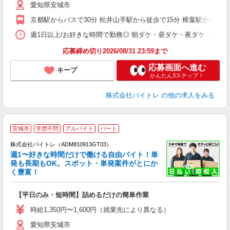
愛知県安城市
短
K
京都駅からバスで30分 松井山手駅から徒歩で15分 樟葉駅から車で
日
髪
週1日以上/お好きな時間で勤務◎ 朝ダケ・昼ダケ・夜ダケ・夜勤など、 ご自
応募締め切り2026/08/31 23:59まで
応募画面へ進む
キープ
かんたん3ステップ！
株式会社バイトレ
の他の求人をみる
安城市
学歴不問
アルバイト
パート
株式会社バイトレ（ADM810913GT03）
週1〜好きな時間だけで働ける自由バイト！単
発も長期もOK。スポット・単発案件がとにか
も
く豊富！
気
【平日のみ・短時間】詰めるだけの簡単作業
即
活
時給1,350円〜1,600円（就業先により異なる）
（
愛知県安城市
短