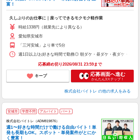
富！
ス
ロ
久しぶりのお仕事に｜座ってできるモクモク軽作業
即
活
時給1338円（就業先により異なる）
（
愛知県安城市
短
K
「三河安城」より車で5分
日
髪
週1日以上/お好きな時間で勤務◎ 朝ダケ・昼ダケ・夜ダケ・夜勤など、 ご自
応募締め切り2026/08/31 23:59まで
応募画面へ進む
キープ
かんたん3ステップ！
株式会社バイトレ
の他の求人をみる
安城市
学歴不問
アルバイト
パート
株式会社バイトレ（ADM819876）
週1〜好きな時間だけで働ける自由バイト！単
発も長期もOK。スポット・単発案件がとにか
も
く豊富！