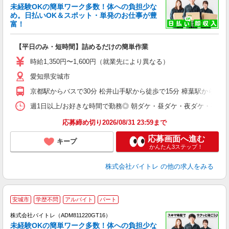
未経験OKの簡単ワーク多数！体への負担少な
め。日払いOK＆スポット・単発のお仕事が豊
富！
ス
ロ
【平日のみ・短時間】詰めるだけの簡単作業
即
活
時給1,350円〜1,600円（就業先により異なる）
（
愛知県安城市
短
K
京都駅からバスで30分 松井山手駅から徒歩で15分 樟葉駅から車で
日
髪
週1日以上/お好きな時間で勤務◎ 朝ダケ・昼ダケ・夜ダケ・夜勤など、 ご自
応募締め切り2026/08/31 23:59まで
応募画面へ進む
キープ
かんたん3ステップ！
株式会社バイトレ
の他の求人をみる
安城市
学歴不問
アルバイト
パート
株式会社バイトレ（ADM811220GT16）
未経験OKの簡単ワーク多数！体への負担少な