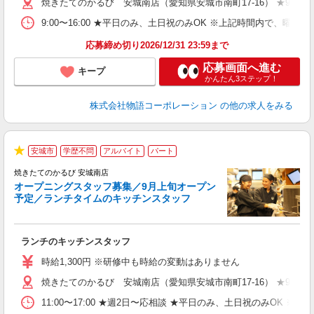
焼きたてのかるび 安城南店（愛知県安城市南町17-16） ★9月上
中
自
9:00〜16:00 ★平日のみ、土日祝のみOK ※上記時間内で
フ
会
応募締め切り2026/12/31 23:59まで
り
応募画面へ進む
キープ
かんたん3ステップ！
株式会社物語コーポレーション
の他の求人をみる
未
安城市
学歴不問
アルバイト
パート
★
は
焼きたてのかるび 安城南店
オープニングスタッフ募集／9月上旬オープン
予定／ランチタイムのキッチンスタッフ
あ
ランチのキッチンスタッフ
入
活
時給1,300円 ※研修中も時給の変動はありません
（
焼きたてのかるび 安城南店（愛知県安城市南町17-16） ★9月上
n
の
11:00〜17:00 ★週2日〜応相談 ★平日のみ、土日祝のみO
上