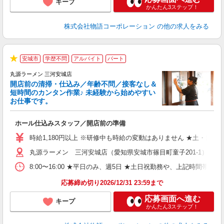
キープ
かんたん3ステップ！
株式会社物語コーポレーション
の他の求人をみる
安城市
学歴不問
アルバイト
パート
★
丸源ラーメン 三河安城店
開店前の清掃・仕込み／年齢不問／接客なし＆
短時間のカンタン作業♪ 未経験から始めやすい
お仕事です。
得
ホール仕込みスタッフ／開店前の準備
入
婦
時給1,180円以上 ※研修中も時給の変動はありません ★土・日・
～
丸源ラーメン 三河安城店（愛知県安城市篠目町童子201-1）
不
日
8:00〜16:00 ★平日のみ、週5日 ★土日祝勤務や、上記時
上
な
応募締め切り2026/12/31 23:59まで
応募画面へ進む
キープ
かんたん3ステップ！