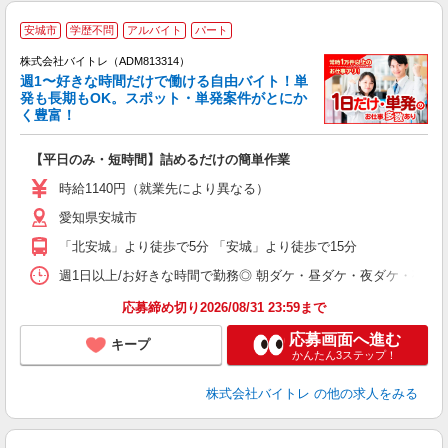
安城市
学歴不問
アルバイト
パート
株式会社バイトレ（ADM813314）
週1〜好きな時間だけで働ける自由バイト！単
発も長期もOK。スポット・単発案件がとにか
も
く豊富！
気
【平日のみ・短時間】詰めるだけの簡単作業
即
活
時給1140円（就業先により異なる）
（
愛知県安城市
短
K
「北安城」より徒歩で5分 「安城」より徒歩で15分
日
髪
週1日以上/お好きな時間で勤務◎ 朝ダケ・昼ダケ・夜ダケ・夜勤など、 ご自
応募締め切り2026/08/31 23:59まで
応募画面へ進む
キープ
かんたん3ステップ！
株式会社バイトレ
の他の求人をみる