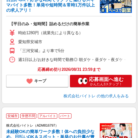
マバイト多数！単発や短時間＆常時1万件以上
☆
の求人アリ！
験
【平日のみ・短時間】詰めるだけの簡単作業
即
活
時給1280円（就業先により異なる）
（
愛知県安城市
短
K
「三河安城」より車で5分
日
髪
週1日以上/お好きな時間で勤務◎ 朝ダケ・昼ダケ・夜ダケ・夜勤など、 ご自
応募締め切り2026/08/31 23:59まで
応募画面へ進む
キープ
かんたん3ステップ！
株式会社バイトレ
の他の求人をみる
安城市
学歴不問
アルバイト
パート
株式会社バイトレ（ADM816797）
未経験OKの簡単ワーク多数！体への負担少な
め。日払いOK＆スポット・単発のお仕事が豊