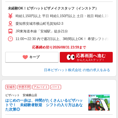
う
だ
未経験OK！ピザハットピザメイクスタッフ（インストア）
友
躍
時給1,150円以上 平日 時給1,150円以上 土日・祝日 時給1,150円以
（
愛知県安城市横山町毛賀知62-3
中
ル
JR東海道本線「安城駅」徒歩21分
険
K
11:00〜22:30 内で週2日以上、3時間以上OK！ 希望シフト
応募締め切り2026/08/31 23:59まで
応募画面へ進む
キープ
かんたん3ステップ！
日本ピザハット株式会社
の他の求人をみる
安城市
学歴不問
アルバイト
パート
♪
ピザハット 安城横山店
はじめの一歩は、仲間がたくさんいるピザハッ
トで！ 未経験者歓迎 シフトの入り方はあな
れ
た次第◎
友
躍