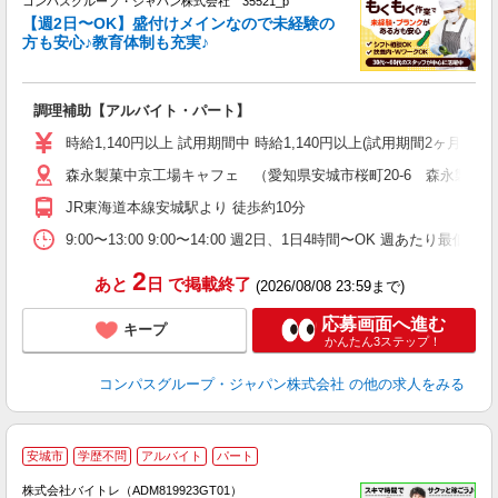
コンパスグループ・ジャパン株式会社 35521_p
く
【週2日〜OK】盛付けメインなので未経験の
方も安心♪教育体制も充実♪
大
調理補助【アルバイト・パート】
入
歓
時給1,140円以上 試用期間中 時給1,140円以上(試用期間2ヶ月
～
森永製菓中京工場キャフェ （愛知県安城市桜町20-6 森永製菓
用
K
JR東海道本線安城駅より 徒歩約10分
扶
9:00〜13:00 9:00〜14:00 週2日、1日4時間〜OK 週あたり最低
2
あと
日
で掲載終了
(2026/08/08 23:59まで)
応募画面へ進む
キープ
かんたん3ステップ！
コンパスグループ・ジャパン株式会社
の他の求人をみる
安城市
学歴不問
アルバイト
パート
株式会社バイトレ（ADM819923GT01）