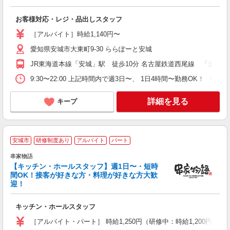
い
お客様対応・レジ・品出しスタッフ
昇
短
［アルバイト］時給1,140円〜
夕
愛知県安城市大東町9-30 ららぽーと安城
典
JR東海道本線「安城」駅 徒歩10分 名古屋鉄道西尾線 「北安城」駅
9:30〜22:00 上記時間内で週3日〜、 1日4時間〜勤務OK！ 《シフト
詳細を見る
キープ
安城市
研修制度あり
アルバイト
パート
串家物語
【キッチン・ホールスタッフ】週1日〜・短時
い
間OK！接客が好きな方・料理が好きな方大歓
高
迎！
日
キッチン・ホールスタッフ
［アルバイト・パート］ 時給1,250円（研修中：時給1,200円） 高校