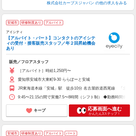
株式会社カーブスジャパン
の他の求人をみる
安城市
研修制度あり
アルバイト
◎
アイシティ
座
【アルバイト・パート】コンタクトのアイシテ
未
ィの受付・接客販売スタッフ／年２回昇給機会
険
あり
り
販売／フロアスタッフ
［アルバイト］時給1,250円〜
愛知県安城市大東町9-30 ららぽーと安城
JR東海道本線「安城」駅 徒歩10分 名古屋鉄道西尾線 「北安城」駅
9:45〜21:15の間で実働7.5〜8時間（シフト制） ◆勤務時間例：10:00
応募画面へ進む
キープ
かんたん3ステップ！
安城市
研修制度あり
アルバイト
パート