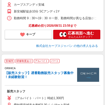
カーブスアンディ安城
新安城駅徒歩10分 SCアンディ2Ｆ
勤務時間 9：30〜19：30 ※一部、勤務時間が異なる店舗がございま
応募締め切り2026/08/31 23:59まで
応募画面へ進む
キープ
かんたん3ステップ！
株式会社カーブスジャパン
の他の求人をみる
株
安城市
研修制度あり
アルバイト
パート
ス
ORIHICA
ジ
【販売スタッフ】遅番勤務販売スタッフ募集中
に
！未経験歓迎！
未
務
O
販売スタッフ
退
［アルバイト・パート］時給1,300円
愛知県安城市大東町9-30 ららぽーと安城