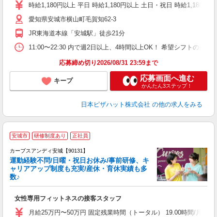
中
時給1,180円以上 平日 時給1,180円以上 土日・祝日 時給1,180円以
ル
愛知県安城市横山町毛賀知62-3
険
K
JR東海道本線「安城駅」徒歩21分
11:00〜22:30 内で週2日以上、4時間以上OK！ 希望シフト
応募締め切り2026/08/31 23:59まで
応募画面へ進む
キープ
かんたん3ステップ！
日本ピザハット株式会社
の他の求人をみる
安城市
研修制度あり
正社員
カーブスアンディ安城【90131】
運動経験不問/日曜・祝日お休み/事前研修、キ
ャリアアップ制度も充実/産休・育休実績も多
数♪
て
女性専用フィットネスの接客スタッフ
ボ
月給25万円〜50万円 固定残業時間（トータル） 19.00時間/月以上 