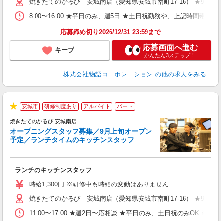
焼きたてのかるび 安城南店（愛知県安城市南町17-16） ★9月上
不
日
8:00〜16:00 ★平日のみ、週5日 ★土日祝勤務や、上記時
務
応募締め切り2026/12/31 23:59まで
修
応募画面へ進む
キープ
かんたん3ステップ！
株式会社物語コーポレーション
の他の求人をみる
未
安城市
研修制度あり
アルバイト
パート
★
は
焼きたてのかるび 安城南店
オープニングスタッフ募集／9月上旬オープン
予定／ランチタイムのキッチンスタッフ
あ
ランチのキッチンスタッフ
入
活
時給1,300円 ※研修中も時給の変動はありません
（
焼きたてのかるび 安城南店（愛知県安城市南町17-16） ★9月上
n
の
11:00〜17:00 ★週2日〜応相談 ★平日のみ、土日祝のみO
上