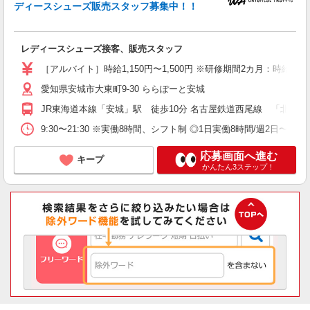
ディースシューズ販売スタッフ募集中！！
ネ
レディースシューズ接客、販売スタッフ
昇
K
［アルバイト］時給1,150円〜1,500円 ※研修期間2カ月：時給1,
愛知県安城市大東町9-30 ららぽーと安城
ど
JR東海道本線「安城」駅 徒歩10分 名古屋鉄道西尾線 「北安城」駅
9:30〜21:30 ※実働8時間、シフト制 ◎1日実働8時間/週2日〜 【シフ
応募画面へ進む
キープ
かんたん3ステップ！