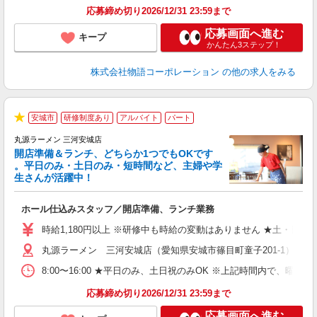
な
応募締め切り2026/12/31 23:59まで
応募画面へ進む
キープ
かんたん3ステップ！
株式会社物語コーポレーション
の他の求人をみる
安城市
研修制度あり
アルバイト
パート
★
丸源ラーメン 三河安城店
開店準備＆ランチ、どちらか1つでもOKです
。平日のみ・土日のみ・短時間など、主婦や学
生さんが活躍中！
き
ホール仕込みスタッフ／開店準備、ランチ業務
入
活
時給1,180円以上 ※研修中も時給の変動はありません ★土・日・
（
丸源ラーメン 三河安城店（愛知県安城市篠目町童子201-1）
中
自
8:00〜16:00 ★平日のみ、土日祝のみOK ※上記時間内で
業
食
応募締め切り2026/12/31 23:59まで
応募画面へ進む