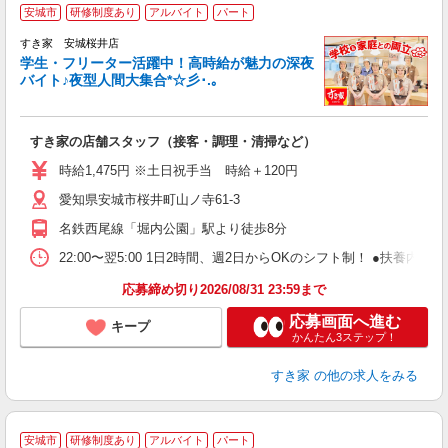
安城市
研修制度あり
アルバイト
パート
すき家 安城桜井店
学生・フリーター活躍中！高時給が魅力の深夜
バイト♪夜型人間大集合*☆彡･.｡
つ
すき家の店舗スタッフ（接客・調理・清掃など）
履
ミ
時給1,475円 ※土日祝手当 時給＋120円
～
愛知県安城市桜井町山ノ寺61-3
勤
り
名鉄西尾線「堀内公園」駅より徒歩8分
22:00〜翌5:00 1日2時間、週2日からOKのシフト制！ ●扶養内勤務
応募締め切り2026/08/31 23:59まで
応募画面へ進む
キープ
かんたん3ステップ！
すき家
の他の求人をみる
≪
安城市
研修制度あり
アルバイト
パート