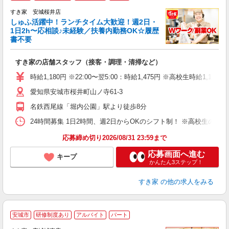
すき家 安城桜井店
しゅふ活躍中！ランチタイム大歓迎！週2日・
安
1日2h〜応相談♪未経験／扶養内勤務OK☆履歴
書不要
の
すき家の店舗スタッフ（接客・調理・清掃など）
履
タ
時給1,180円 ※22:00〜翌5:00：時給1,475円 ※高校生時給1,1
（
愛知県安城市桜井町山ノ寺61-3
夜
割
名鉄西尾線「堀内公園」駅より徒歩8分
24時間募集 1日2時間、週2日からOKのシフト制！ ※高校生のシ
応募締め切り2026/08/31 23:59まで
応募画面へ進む
キープ
かんたん3ステップ！
すき家
の他の求人をみる
≪
安城市
研修制度あり
アルバイト
パート