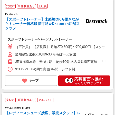
安城市
研修制度あり
正社員
Dr.stretch
説
【スポーツトレーナー】未経験OK★働きなが
未
らトレーナー資格取得可能☆Dr.stretch店舗ス
タッフ
スポーツトレーナー/パーソナルトレーナー
［正社員］ 【店長職】 月給270,600円〜700,000円 【スタッ
愛知県安城市大東町9-30 ららぽーと安城
JR東海道本線「安城」駅 徒歩10分 名古屋鉄道西尾線 「北安城」駅
9:30〜21:30の間で実働8時間、シフト制
応募画面へ進む
キープ
かんたん3ステップ！
安城市
研修制度あり
アルバイト
WA ORiental TRaffic
【レディースシューズ接客、販売スタッフ】レ