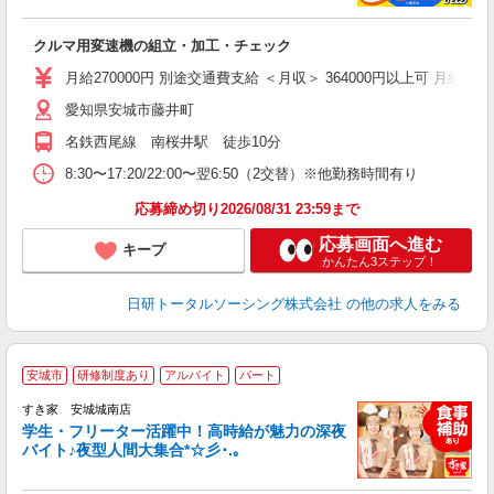
談
W
クルマ用変速機の組立・加工・チェック
い
社
月給270000円 別途交通費支給 ＜月収＞ 364000円以上可 月給27000
愛知県安城市藤井町
名鉄西尾線 南桜井駅 徒歩10分
8:30〜17:20/22:00〜翌6:50（2交替）※他勤務時間有り
応募締め切り2026/08/31 23:59まで
応募画面へ進む
キープ
かんたん3ステップ！
日研トータルソーシング株式会社
の他の求人をみる
安城市
研修制度あり
アルバイト
パート
すき家 安城城南店
学生・フリーター活躍中！高時給が魅力の深夜
バイト♪夜型人間大集合*☆彡･.｡