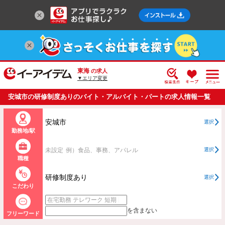
東海
の求人
▼エリア変更
安城市の研修制度ありのバイト・アルバイト・パートの求人情報一覧
安城市
選択
勤務地/駅
未設定
例）食品、事務、アパレル
選択
職種
研修制度あり
選択
こだわり
を含まない
フリーワード