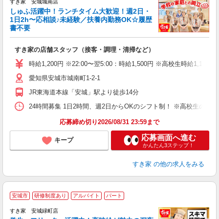
すき家 安城城南店
しゅふ活躍中！ランチタイム大歓迎！週2日・
安
1日2h〜応相談♪未経験／扶養内勤務OK☆履歴
書不要
の
すき家の店舗スタッフ（接客・調理・清掃など）
履
タ
時給1,200円 ※22:00〜翌5:00：時給1,500円 ※高校生時給1,1
（
愛知県安城市城南町1-2-1
夜
割
JR東海道本線「安城」駅より徒歩14分
24時間募集 1日2時間、週2日からOKのシフト制！ ※高校生のシ
応募締め切り2026/08/31 23:59まで
応募画面へ進む
キープ
かんたん3ステップ！
すき家
の他の求人をみる
安城市
研修制度あり
アルバイト
パート
すき家 安城緑町店