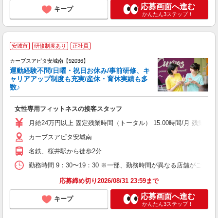
応募画面へ進む
キープ
かんたん3ステップ！
安城市
研修制度あり
正社員
カーブスアピタ安城南【92036】
運動経験不問/日曜・祝日お休み/事前研修、キ
ャリアアップ制度も充実/産休・育休実績も多
数♪
て
女性専用フィットネスの接客スタッフ
ボ
月給24万円以上 固定残業時間（トータル） 15.00時間/月 残
カーブスアピタ安城南
名鉄、桜井駅から徒歩2分
勤務時間 9：30〜19：30 ※一部、勤務時間が異なる店舗がございま
応募締め切り2026/08/31 23:59まで
応募画面へ進む
キープ
かんたん3ステップ！