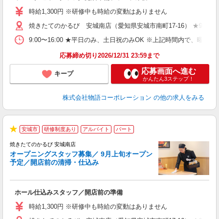
活
時給1,300円 ※研修中も時給の変動はありません
（
焼きたてのかるび 安城南店（愛知県安城市南町17-16） ★9月上
中
自
9:00〜16:00 ★平日のみ、土日祝のみOK ※上記時間内で
フ
会
応募締め切り2026/12/31 23:59まで
り
応募画面へ進む
キープ
かんたん3ステップ！
株式会社物語コーポレーション
の他の求人をみる
安城市
研修制度あり
アルバイト
パート
★
焼きたてのかるび 安城南店
オープニングスタッフ募集／ 9月上旬オープン
予定／開店前の清掃・仕込み
す
ホール仕込みスタッフ／開店前の準備
入
婦
時給1,300円 ※研修中も時給の変動はありません
～