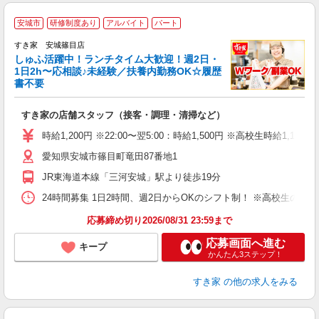
≪
安城市
研修制度あり
アルバイト
パート
すき家 安城篠目店
しゅふ活躍中！ランチタイム大歓迎！週2日・
安
1日2h〜応相談♪未経験／扶養内勤務OK☆履歴
書不要
の
すき家の店舗スタッフ（接客・調理・清掃など）
履
タ
時給1,200円 ※22:00〜翌5:00：時給1,500円 ※高校生時給1,1
（
愛知県安城市篠目町竜田87番地1
夜
割
JR東海道本線「三河安城」駅より徒歩19分
24時間募集 1日2時間、週2日からOKのシフト制！ ※高校生のシ
応募締め切り2026/08/31 23:59まで
応募画面へ進む
キープ
かんたん3ステップ！
すき家
の他の求人をみる