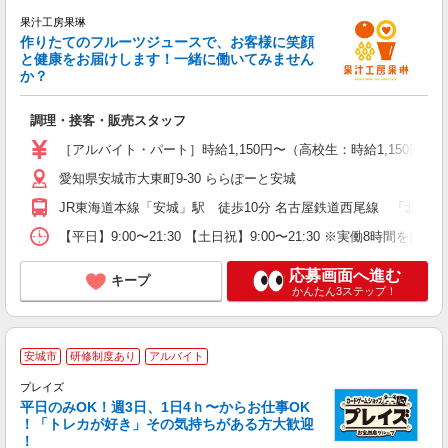
果汁工房果琳
作りたてのフルーツジュースで、お客様に笑顔
イ
と健康をお届けします！一緒に働いてみません
高
か？
土
交
調理・接客・販売スタッフ
［アルバイト・パート］時給1,150円〜（高校生：時給1,150円〜）
愛知県安城市大東町9-30 ららぽーと安城
JR東海道本線「安城」駅 徒歩10分 名古屋鉄道西尾線 「北安城」駅
【平日】9:00〜21:30 【土日祝】9:00〜21:30 ※実働8
応募画面へ進む
キープ
かんたん3ステップ！
安城市
研修制度あり
アルバイト
プレイズ
平日のみOK！週3日、1日4ｈ〜からお仕事OK
！「トレカが好き」その気持ちがある方大歓迎
！