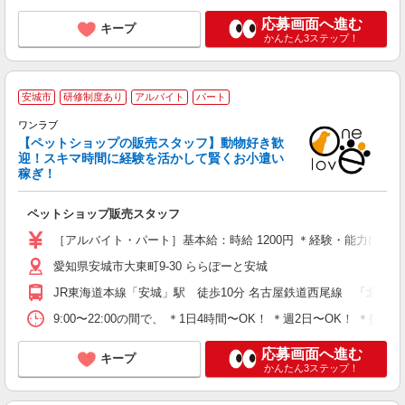
応募画面へ進む
キープ
かんたん3ステップ！
安城市
研修制度あり
アルバイト
パート
ワンラブ
【ペットショップの販売スタッフ】動物好き歓
迎！スキマ時間に経験を活かして賢くお小遣い
稼ぎ！
る
経
ペットショップ販売スタッフ
K
［アルバイト・パート］基本給：時給 1200円 ＊経験・能力により
愛知県安城市大東町9-30 ららぽーと安城
JR東海道本線「安城」駅 徒歩10分 名古屋鉄道西尾線 「北安城」駅
9:00〜22:00の間で、 ＊1日4時間〜OK！ ＊週2日〜OK
応募画面へ進む
キープ
かんたん3ステップ！