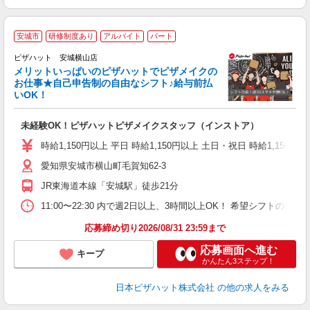
安城市
研修制度あり
アルバイト
パート
ピザハット 安城横山店
メリットいっぱいのピザハットでピザメイクの
お仕事★自己申告制の自由なシフト♪給与前払
いOK！
う
だ
未経験OK！ピザハットピザメイクスタッフ（インストア）
友
躍
時給1,150円以上 平日 時給1,150円以上 土日・祝日 時給1,150円以
（
愛知県安城市横山町毛賀知62-3
中
ル
JR東海道本線「安城駅」徒歩21分
険
K
11:00〜22:30 内で週2日以上、3時間以上OK！ 希望シフト
応募締め切り2026/08/31 23:59まで
応募画面へ進む
キープ
かんたん3ステップ！
日本ピザハット株式会社
の他の求人をみる