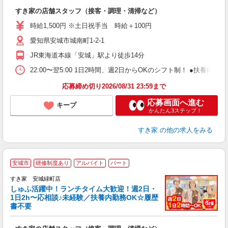
つ
すき家の店舗スタッフ（接客・調理・清掃など）
履
ミ
時給1,500円 ※土日祝手当 時給＋100円
～
愛知県安城市城南町1-2-1
勤
り
JR東海道本線「安城」駅より徒歩14分
22:00〜翌5:00 1日2時間、週2日からOKのシフト制！ ●扶養内勤務
応募締め切り2026/08/31 23:59まで
応募画面へ進む
キープ
かんたん3ステップ！
すき家
の他の求人をみる
≪
安城市
研修制度あり
アルバイト
パート
すき家 安城緑町店
しゅふ活躍中！ランチタイム大歓迎！週2日・
安
1日2h〜応相談♪未経験／扶養内勤務OK☆履歴
書不要
の