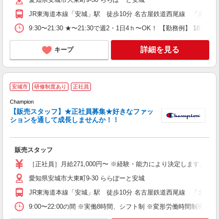
JR東海道本線「安城」駅 徒歩10分 名古屋鉄道西尾線 「北安城」駅
9:30〜21:30 ★〜21:30で週2・1日4ｈ〜OK！ 【勤務例】 18:00
詳細を見る
キープ
安城市
研修制度あり
正社員
Champion
【販売スタッフ】★正社員募集★好きなファッ
ションを通して成長しませんか！！
き
未
販売スタッフ
［正社員］月給271,000円〜 ※経験・能力により決定します。 ※試
愛知県安城市大東町9-30 ららぽーと安城
JR東海道本線「安城」駅 徒歩10分 名古屋鉄道西尾線 「北安城」駅
9:00〜22:00の間 ※実働8時間、シフト制 ※変形労働時間制導入