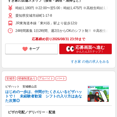
すき家の店舗スタッフ（接客・調理・清掃など）
履
タ
時給1,180円 ※22:00〜翌5:00：時給1,475円 ※高校生時給1,1
（
愛知県安城市緑町1-17-8
夜
割
JR東海道本線「東刈谷」駅より徒歩12分
24時間募集 1日2時間、週2日からOKのシフト制！ ※高校生のシ
応募締め切り2026/08/31 23:59まで
応募画面へ進む
キープ
かんたん3ステップ！
すき家
の他の求人をみる
安城市
研修制度あり
アルバイト
パート
♪
ピザハット 安城横山店
はじめの一歩は、仲間がたくさんいるピザハッ
トで！ 未経験者歓迎 シフトの入り方はあな
れ
た次第◎
友
躍
ピザの宅配／デリバリー・配達
（