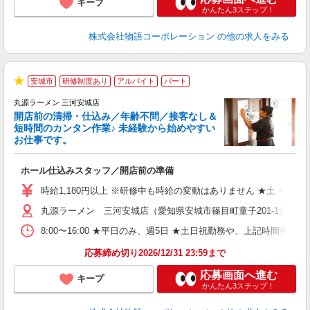
キープ
かんたん3ステップ！
株式会社物語コーポレーション
の他の求人をみる
安城市
研修制度あり
アルバイト
パート
★
丸源ラーメン 三河安城店
開店前の清掃・仕込み／年齢不問／接客なし＆
短時間のカンタン作業♪ 未経験から始めやすい
お仕事です。
得
ホール仕込みスタッフ／開店前の準備
入
婦
時給1,180円以上 ※研修中も時給の変動はありません ★土・日・
～
丸源ラーメン 三河安城店（愛知県安城市篠目町童子201-1）
不
日
8:00〜16:00 ★平日のみ、週5日 ★土日祝勤務や、上記時
上
な
応募締め切り2026/12/31 23:59まで
応募画面へ進む
キープ
かんたん3ステップ！