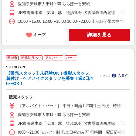
愛知県安城市大東町9-30 ららぽーと安城
JR東海道本線「安城」駅 徒歩10分 名古屋鉄道西尾線 「北安城」駅
10:00〜16:00 12:00〜18:00 18:00〜23:00 上記時
詳細を見る
キープ
安城市
研修制度あり
アルバイト
パート
STUDIO ARC
【販売スタッフ】未経験OK！撮影スタッフ、
着付け・ヘアメイクスタッフを募集！週2日/4
h〜OK！
時
販売スタッフ
未
日
［アルバイト・パート］ 平日：時給1,200円 土日祝：時給1,300円 ※
が
愛知県安城市大東町9-30 ららぽーと安城
方
ー
JR東海道本線「安城」駅 徒歩10分 名古屋鉄道西尾線 「北安城」駅
ィ
9:00〜21:30 ※シフト制 ◎土日祝のみ可 ◎時間・曜日応相談 ◎