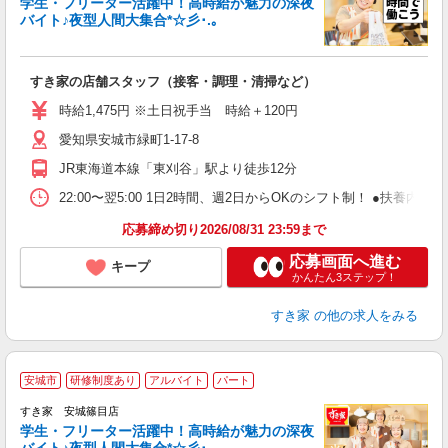
学生・フリーター活躍中！高時給が魅力の深夜
バイト♪夜型人間大集合*☆彡･.｡
つ
すき家の店舗スタッフ（接客・調理・清掃など）
履
ミ
時給1,475円 ※土日祝手当 時給＋120円
～
愛知県安城市緑町1-17-8
勤
り
JR東海道本線「東刈谷」駅より徒歩12分
22:00〜翌5:00 1日2時間、週2日からOKのシフト制！ ●扶養内勤務
応募締め切り2026/08/31 23:59まで
応募画面へ進む
キープ
かんたん3ステップ！
すき家
の他の求人をみる
安城市
研修制度あり
アルバイト
パート
すき家 安城篠目店
学生・フリーター活躍中！高時給が魅力の深夜