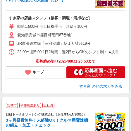
バイト♪夜型人間大集合*☆彡･.｡
つ
すき家の店舗スタッフ（接客・調理・清掃など）
履
ミ
時給1,500円 ※土日祝手当 時給＋100円
～
愛知県安城市篠目町竜田87番地1
勤
り
JR東海道本線「三河安城」駅より徒歩19分
22:00〜翌5:00 1日2時間、週2日からOKのシフト制！ ●扶養内勤務
応募締め切り2026/08/31 23:59まで
応募画面へ進む
キープ
かんたん3ステップ！
すき家
の他の求人をみる
◎
安城市
研修制度あり
正社員
n
日研トータルソーシング株式会社（お仕事No.NS0010）
ー
3ヶ月寮費無料！未経験OK！クルマ用変速機
z
の組立・加工・チェック