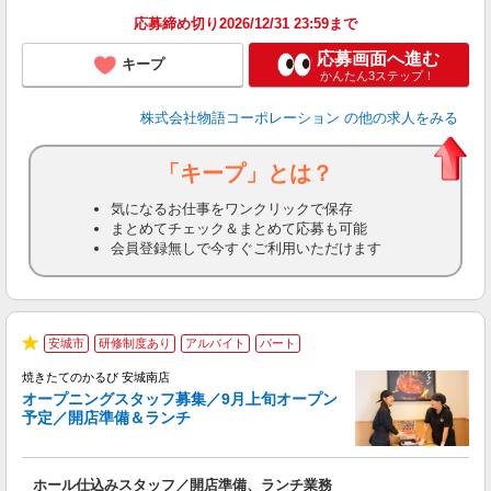
い
応募締め切り2026/12/31 23:59まで
応募画面へ進む
キープ
かんたん3ステップ！
株式会社物語コーポレーション
の他の求人をみる
「キープ」とは？
気になるお仕事をワンクリックで保存
まとめてチェック＆まとめて応募も可能
会員登録無しで今すぐご利用いただけます
安城市
研修制度あり
アルバイト
パート
★
焼きたてのかるび 安城南店
オープニングスタッフ募集／9月上旬オープン
予定／開店準備＆ランチ
店
ホール仕込みスタッフ／開店準備、ランチ業務
入