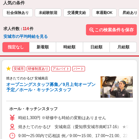
人気の条件
社会保険あり
未経験歓迎
交通費支給
車通勤OK
昇給あり
求人件数 :
114
件
この検索条件を保存
安城市の平均時給を見る
指定なし
新着順
時給順
日給順
月給順
安城市
研修制度あり
アルバイト
パート
★
焼きたてのかるび 安城南店
オープニングスタッフ募集／9月上旬オープン
予定／ホール・キッチンスタッフ
変
ホール・キッチンスタッフ
入
学
時給1,300円 ※研修中も時給の変動はありません
活
焼きたてのかるび 安城南店（愛知県安城市南町17-16） ★9月上
短
の
9:00〜25:00内で応相談 例／9:00〜15:00、17:00〜
場