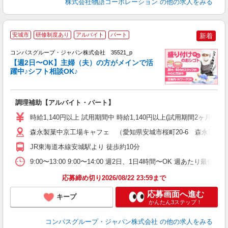
株式会社物語コーポレーション
の他の求人をみる
安城市
研修制度あり
アルバイト
パート
新着
コンパスグループ・ジャパン株式会社 35521_p
く
【週2日〜OK】主婦（夫）の方がメインで活
躍中♪シフト相談OK♪
大
調理補助【アルバイト・パート】
入
歓
時給1,140円以上 試用期間中 時給1,140円以上(試用期間2ヶ月
～
用
森永製菓中京工場キャフェ （愛知県安城市桜町20-6 森永製菓
K
JR東海道本線安城駅より 徒歩約10分
扶
9:00〜13:00 9:00〜14:00 週2日、1日4時間〜OK 週あたり最低
応募締め切り2026/08/22 23:59まで
応募画面へ進む
キープ
かんたん3ステップ！
コンパスグループ・ジャパン株式会社
の他の求人をみる