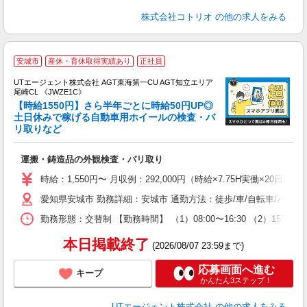
株式会社コトリオ
の他の求人をみる
安城市
産休・育休取得実績あり
正社員
UTエージェント株式会社 AGT東海第一CU AGT知立エリア
尾崎CL 《JWZE1C》
【時給1550円】さら半年ごとに時給50円UP◎
土日休みで稼げる自動車用ホイールの検査・バ
リ取りなど
る
入
運搬・鋳造品の外観検査・バリ取り
場
タ
時給：1,550円〜 月収例：292,000円（時給×7.75H実働×20
休
愛知県安城市 勤務詳細：安城市 通勤方法：徒歩/車/自転車/バイ
場
通
勤務形態：交替制 【勤務時間】 （1）08:00〜16:30 （2）15:
り
本日掲載終了
(2026/08/07 23:59まで)
応募画面へ進む
キープ
かんたん3ステップ！
UTエージェント株式会社
の他の求人をみる