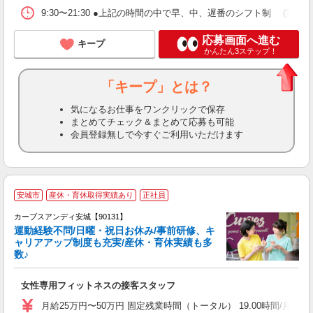
9:30〜21:30 ●上記の時間の中で早、中、遅番のシフト制 (実働7.5＋休憩
応募画面へ進む
キープ
かんたん3ステップ！
「キープ」とは？
気になるお仕事をワンクリックで保存
まとめてチェック＆まとめて応募も可能
会員登録無しで今すぐご利用いただけます
安城市
産休・育休取得実績あり
正社員
カーブスアンディ安城【90131】
運動経験不問/日曜・祝日お休み/事前研修、キ
ャリアアップ制度も充実/産休・育休実績も多
数♪
て
女性専用フィットネスの接客スタッフ
ボ
月給25万円〜50万円 固定残業時間（トータル） 19.00時間/月以上 