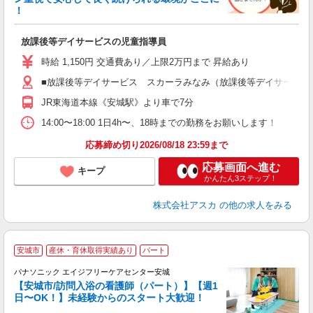
！
面
放課後等デイサービスの児童指導員
入
不
時給 1,150円 交通費あり／上限2万円まで 昇給あり
4
■放課後等デイサービス スカーラみなみ（放課後等デイサービス） 
め
JR東海道本線《安城駅》より車で7分
14:00〜18:00 1日4h〜、18時までの勤務をお願いします！
応募締め切り2026/08/18 23:59まで
応募画面へ進む
キープ
かんたん3ステップ！
株式会社アスカ
の他の求人をみる
安城市
産休・育休取得実績あり
パート
パナソニック エイジフリーケアセンター安城
【安城市/訪問入浴の看護師（パート）】【週1
じ
日〜OK！】未経験からのスタート大歓迎！