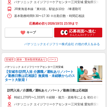
パナソニック エイジフリーケアセンター三河安城 愛知県安城市緑町1-
JR東海道本線「東刈谷」駅徒歩10分 /車通勤可
基本勤務時間8:30〜17:30 ※出勤日数・時間応相談
応募締め切り2026/10/31 23:59まで
応募画面へ進む
キープ
かんたん3ステップ！
パナソニックエイジフリー株式会社
の他の求人をみる
安城市
産休・育休取得実績あり
パート
パナソニック エイジフリーケアセンター三河安城
【安城市/訪問入浴 介護職／運転あり／パート
じ
／勤務日数は応相談】無資格・未経験からのス
タート大歓迎！
精
未
訪問入浴／介護職／運転あり／パート／勤務日数は応相談
実
業
時給1,270円〜1,333円 ※経験・能力・資格等による 初任者研修 
パナソニック エイジフリーケアセンター三河安城 愛知県安城市緑町1-