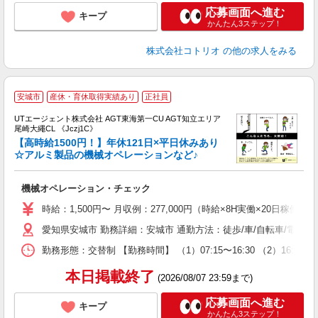
応募画面へ進む
キープ
かんたん3ステップ！
株式会社コトリオ
の他の求人をみる
安城市
産休・育休取得実績あり
正社員
UTエージェント株式会社 AGT東海第一CU AGT知立エリア
尾崎大繩CL 《Jczj1C》
【高時給1500円！】年休121日×平日休みあり
☆アルミ製品の機械オペレーションなど♪
る
機械オペレーション・チェック
入
場
時給：1,500円〜 月収例：277,000円（時給×8H実働×20日稼働＋
タ
愛知県安城市 勤務詳細：安城市 通勤方法：徒歩/車/自転車/電車/
休
場
勤務形態：交替制 【勤務時間】 （1）07:15〜16:30 （2）16
通
り
本日掲載終了
(2026/08/07 23:59まで)
応募画面へ進む
キープ
かんたん3ステップ！