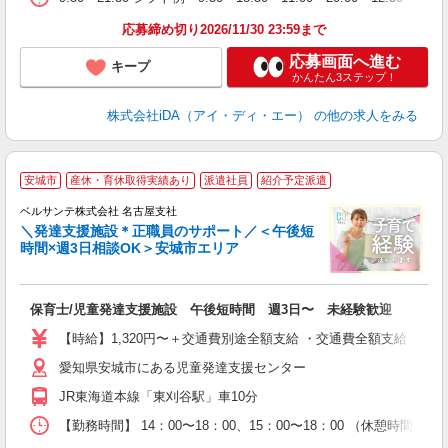
通
応募締め切り2026/11/30 23:59まで
応募画面へ進む
キープ
かんたん3ステップ！
株式会社iDA（アイ・ディ・エー）
の他の求人をみる
＝
安城市
産休・育休取得実績あり
派遣社員
紹介予定派遣
ベルサンテ株式会社 名古屋支社
ー
＼発達支援施設＊正職員のサポート／＜午後短
時間×週3日相談OK＞安城市エリア
...
保育士/児童発達支援施設 午後短時間 週3日〜 未経験歓迎
入
活
【時給】1,320円〜＋交通費別途全額支給 ・交通費全額支給 （
～
愛知県安城市にある児童発達支援センター
あ
夕
JR東海道本線「東刈谷駅」車10分
O
給
【勤務時間】 14：00〜18：00、15：00〜18：00 （休憩時間