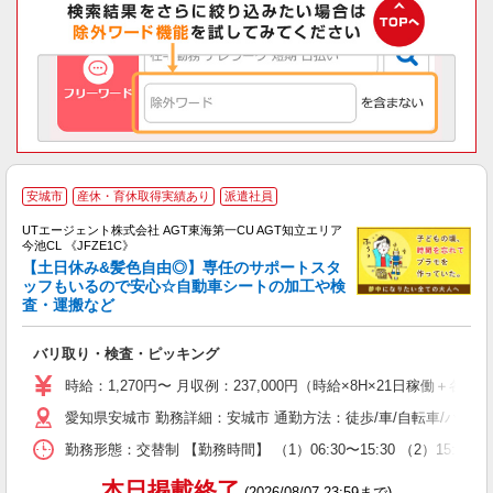
安城市
産休・育休取得実績あり
派遣社員
UTエージェント株式会社 AGT東海第一CU AGT知立エリア
今池CL 《JFZE1C》
【土日休み&髪色自由◎】専任のサポートスタ
ッフもいるので安心☆自動車シートの加工や検
査・運搬など
る
入
バリ取り・検査・ピッキング
場
タ
時給：1,270円〜 月収例：237,000円（時給×8H×21日稼働＋各
休
愛知県安城市 勤務詳細：安城市 通勤方法：徒歩/車/自転車/バイク
場
通
勤務形態：交替制 【勤務時間】 （1）06:30〜15:30 （2）15:
り
本日掲載終了
(2026/08/07 23:59まで)