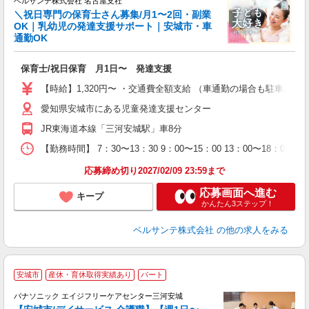
ベルサンテ株式会社 名古屋支社
＼祝日専門の保育士さん募集/月1〜2回・副業
OK｜乳幼児の発達支援サポート｜安城市・車
通勤OK
ま
入
保育士/祝日保育 月1日〜 発達支援
活
～
【時給】1,320円〜 ・交通費全額支給 （車通勤の場合も駐車場
あ
愛知県安城市にある児童発達支援センター
車
ク
JR東海道本線「三河安城駅」車8分
産
【勤務時間】 7：30〜13：30 9：00〜15：00 13：00〜18
応募締め切り2027/02/09 23:59まで
応募画面へ進む
キープ
かんたん3ステップ！
ベルサンテ株式会社
の他の求人をみる
安城市
産休・育休取得実績あり
パート
パナソニック エイジフリーケアセンター三河安城