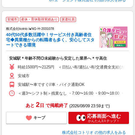
安城市
産休・育休取得実績あり
派遣社員
株式会社kotrio /●NG-H-2031078
女
40代50代多数活躍中！サービス付き高齢者住
ド
宅◆異業種からの転職者も多く、安心してスタ
活
ートできる環境
ル
自
安城駅＊年齢不問◎未経験から安定した業界へ＊サ高住
役
時給1500円〜2125円 ＜日払い有/週払い有/交通費全支給(ガソリ
安城市
安城駅〜車ですぐ//車・バイク通勤OK
＜週3〜シフト制＞残業なし ・7:00〜16:00 ・9:00〜18:00 ・
2
あと
日
で掲載終了
(2026/08/09 23:59まで)
応募画面へ進む
キープ
かんたん3ステップ！
株式会社コトリオ
の他の求人をみる