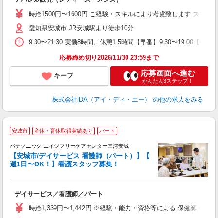
入
交
時給1500円〜1600円 ご経験・スキルにより考慮致します ス
K
愛知県安城市 JR安城駅より徒歩10分
第
べ
9:30〜21:30 実働8時間、休憩1.5時間【早番】9:30〜19:0
中
額
応募締め切り2026/11/30 23:59まで
応募画面へ進む
キープ
かんたん3ステップ！
株式会社iDA（アイ・ディ・エー）
の他の求人をみる
安城市
産休・育休取得実績あり
パート
パナソニック エイジフリーケアセンター三河安城
【安城市/デイサービス 看護師（パート）】【
か
週1日〜OK！】看護スタッフ募集！
お
デイサービス／看護師／パート
未
実
時給1,339円〜1,442円 ※経験・能力・資格等による 保健師・正
業