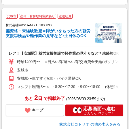
【
安城市
産休・育休取得実績あり
派遣社員
株式会社kotrio /●NG-H-2030093
女
無資格・未経験歓迎≫障がいをもった方の就労
ド
支援◎検品や軽作業の見守など♪土日休みOK
活
ル
自
レア！【安城駅】就労支援施設で軽作業の見守りなど＊未経験OK
役
時給1400円〜 ＜日払い有/週払い有/交通費全支給(ガソリン代含む
安城市
安城駅〜車ですぐ//車・バイク通勤OK
＜シフト制/週3〜＞ ・8:30〜17:30 ・9:00〜18:00 (休憩1h、残
2
あと
日
で掲載終了
(2026/08/09 23:59まで)
応募画面へ進む
キープ
かんたん3ステップ！
株式会社コトリオ
の他の求人をみる