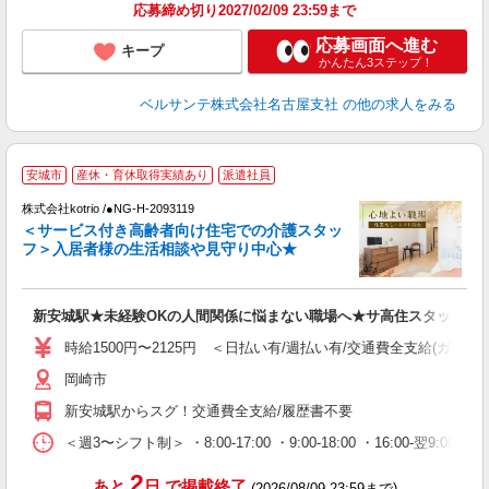
応募締め切り2027/02/09 23:59まで
応募画面へ進む
キープ
かんたん3ステップ！
ベルサンテ株式会社名古屋支社
の他の求人をみる
【
安城市
産休・育休取得実績あり
派遣社員
株式会社kotrio /●NG-H-2093119
女
＜サービス付き高齢者向け住宅での介護スタッ
ド
フ＞入居者様の生活相談や見守り中心★
活
ル
自
新安城駅★未経験OKの人間関係に悩まない職場へ★サ高住スタッフ
役
時給1500円〜2125円 ＜日払い有/週払い有/交通費全支給(ガソリ
岡崎市
新安城駅からスグ！交通費全支給/履歴書不要
＜週3〜シフト制＞ ・8:00-17:00 ・9:00-18:00 ・16:00-
2
あと
日
で掲載終了
(2026/08/09 23:59まで)