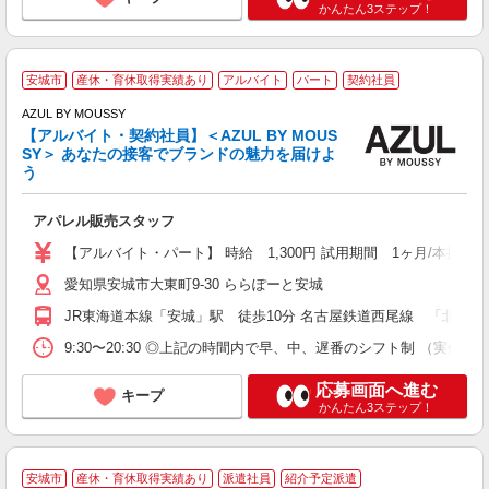
かんたん3ステップ！
安城市
産休・育休取得実績あり
アルバイト
パート
契約社員
AZUL BY MOUSSY
【アルバイト・契約社員】＜AZUL BY MOUS
SY＞ あなたの接客でブランドの魅力を届けよ
う
に
心
アパレル販売スタッフ
未
費
【アルバイト・パート】 時給 1,300円 試用期間 1ヶ月/本採用時
愛知県安城市大東町9-30 ららぽーと安城
JR東海道本線「安城」駅 徒歩10分 名古屋鉄道西尾線 「北安城」駅
9:30〜20:30 ◎上記の時間内で早、中、遅番のシフト制 （実働7.5時間
応募画面へ進む
キープ
かんたん3ステップ！
安城市
産休・育休取得実績あり
派遣社員
紹介予定派遣