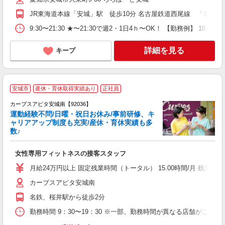
JR東海道本線「安城」駅 徒歩10分 名古屋鉄道西尾線 「北安城」駅
9:30〜21:30 ★〜21:30で週2・1日4ｈ〜OK！ 【勤務例】 18:00
詳細を見る
キープ
安城市
産休・育休取得実績あり
正社員
カーブスアピタ安城南【92036】
運動経験不問/日曜・祝日お休み/事前研修、キ
ャリアアップ制度も充実/産休・育休実績も多
数♪
て
女性専用フィットネスの接客スタッフ
ボ
月給24万円以上 固定残業時間（トータル） 15.00時間/月 残
カーブスアピタ安城南
名鉄、桜井駅から徒歩2分
勤務時間 9：30〜19：30 ※一部、勤務時間が異なる店舗がございま