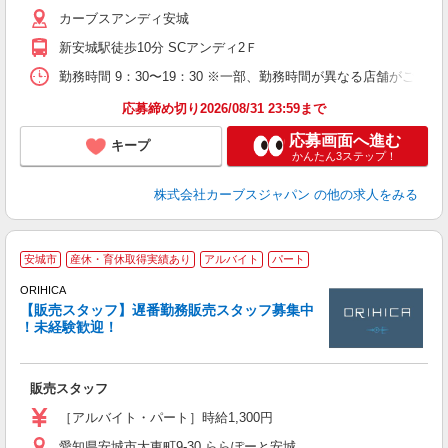
カーブスアンディ安城
新安城駅徒歩10分 SCアンディ2Ｆ
勤務時間 9：30〜19：30 ※一部、勤務時間が異なる店舗がございま
応募締め切り2026/08/31 23:59まで
応募画面へ進む
キープ
かんたん3ステップ！
株式会社カーブスジャパン
の他の求人をみる
株
安城市
産休・育休取得実績あり
アルバイト
パート
ス
ORIHICA
ジ
【販売スタッフ】遅番勤務販売スタッフ募集中
に
！未経験歓迎！
未
務
O
販売スタッフ
退
［アルバイト・パート］時給1,300円
愛知県安城市大東町9-30 ららぽーと安城