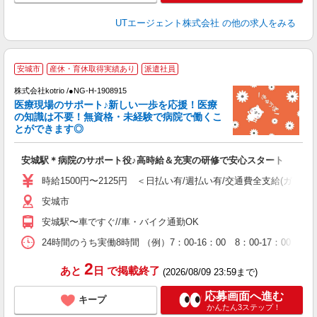
UTエージェント株式会社
の他の求人をみる
安城市
産休・育休取得実績あり
派遣社員
株式会社kotrio /●NG-H-1908915
女
医療現場のサポート♪新しい一歩を応援！医療
ド
の知識は不要！無資格・未経験で病院で働くこ
活
とができます◎
ル
自
安城駅＊病院のサポート役♪高時給＆充実の研修で安心スタート
役
時給1500円〜2125円 ＜日払い有/週払い有/交通費全支給(ガソリ
安城市
安城駅〜車ですぐ//車・バイク通勤OK
24時間のうち実働8時間 （例）7：00-16：00 8：00-17：00
2
あと
日
で掲載終了
(2026/08/09 23:59まで)
応募画面へ進む
キープ
かんたん3ステップ！