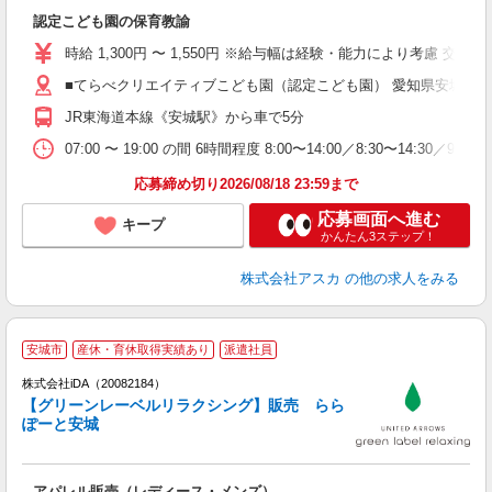
面
認定こども園の保育教諭
入
不
時給 1,300円 〜 1,550円 ※給与幅は経験・能力により考慮 交通費あり／規定
あ
■てらべクリエイティブこども園（認定こども園） 愛知県安城市百石
少
い
JR東海道本線《安城駅》から車で5分
07:00 〜 19:00 の間 6時間程度 8:00〜14:00／8:30〜14
応募締め切り2026/08/18 23:59まで
応募画面へ進む
キープ
かんたん3ステップ！
株式会社アスカ
の他の求人をみる
安城市
産休・育休取得実績あり
派遣社員
ョ
株式会社iDA（20082184）
【グリーンレーベルリラクシング】販売 らら
研
ぽーと安城
か
アパレル販売（レディース・メンズ）