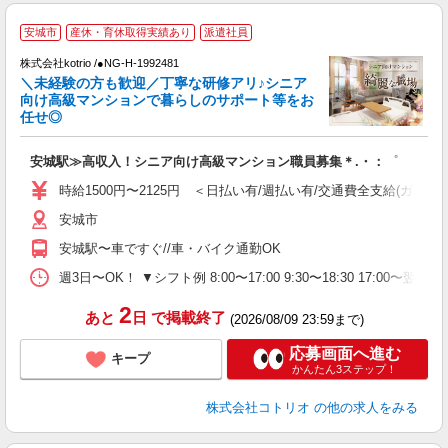
安城市
産休・育休取得実績あり
派遣社員
齢
株式会社kotrio /●NG-H-1992481
女
＼未経験の方も歓迎／丁寧な研修アリ♪シニア
ド
向け高級マンションで暮らしのサポート等をお
活
任せ◎
ル
自
安城駅≫高収入！シニア向け高級マンション職員募集＊.・：゜
役
時給1500円〜2125円 ＜日払い有/週払い有/交通費全支給(ガソリ
安城市
安城駅〜車ですぐ//車・バイク通勤OK
週3日〜OK！ ▼シフト例 8:00〜17:00 9:30〜18:30 17:00
2
あと
日
で掲載終了
(2026/08/09 23:59まで)
応募画面へ進む
キープ
かんたん3ステップ！
株式会社コトリオ
の他の求人をみる