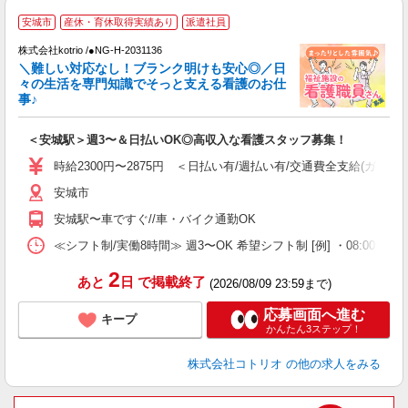
安城市
産休・育休取得実績あり
派遣社員
だ
株式会社kotrio /●NG-H-2031136
＼難しい対応なし！ブランク明けも安心◎／日
女
々の生活を専門知識でそっと支える看護のお仕
ド
事♪
活
ル
＜安城駅＞週3〜＆日払いOK◎高収入な看護スタッフ募集！
自
時給2300円〜2875円 ＜日払い有/週払い有/交通費全支給(ガソリ
役
安城市
安城駅〜車ですぐ//車・バイク通勤OK
≪シフト制/実働8時間≫ 週3〜OK 希望シフト制 [例] ・08:00 〜 17:0
2
あと
日
で掲載終了
(2026/08/09 23:59まで)
応募画面へ進む
キープ
かんたん3ステップ！
株式会社コトリオ
の他の求人をみる