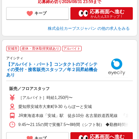
応募締め切り2026/08/31 23:59まで
応募画面へ進む
キープ
かんたん3ステップ！
株式会社カーブスジャパン
の他の求人をみる
安城市
産休・育休取得実績あり
アルバイト
◎
アイシティ
座
【アルバイト・パート】コンタクトのアイシテ
未
ィの受付・接客販売スタッフ／年２回昇給機会
険
あり
り
販売／フロアスタッフ
［アルバイト］時給1,250円〜
愛知県安城市大東町9-30 ららぽーと安城
JR東海道本線「安城」駅 徒歩10分 名古屋鉄道西尾線 「北安城」駅
9:45〜21:15の間で実働7.5〜8時間（シフト制） ◆勤務時間例：10:00
応募画面へ進む
キープ