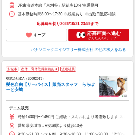
JR東海道本線「東刈谷」駅徒歩10分/車通勤可
基本勤務時間8:00〜17:30 ※残業あり ※出勤日数応相談
応募締め切り2026/10/31 23:59まで
応募画面へ進む
キープ
かんたん3ステップ！
パナソニックエイジフリー株式会社
の他の求人をみる
安城市
産休・育休取得実績あり
派遣社員
ョ
株式会社iDA（20082613）
髪色自由【リーバイス】販売スタッフ ららぽ
研
ーと安城
か
デニム販売
入
勤
時給1400円〜1450円 ご経験・スキルにより考慮致します ス
イ
愛知県安城市 JR安城駅より徒歩10分
卒
歓
9:30〜21:30 シフト例 9:30〜18:30 11:00〜20:00