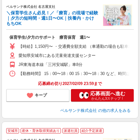
ベルサンテ株式会社 名古屋支社
＼保育学生さん必見！／「療育」の現場で経験
｜夕方の短時間・週1日〜OK｜扶養内・かけ
もちOK
で
入
保育学生/夕方のサポート 療育保育 週1〜
活
～
【時給】1,150円〜 ・交通費全額支給 （車通勤の場合も駐車場
あ
愛知県安城市にある児童発達支援センター
内
K
JR東海道本線「三河安城駅」車8分
勤
【勤務時間】 15：00〜18：00 15：30〜18：30 など、時
応募締め切り2027/02/09 23:59まで
応募画面へ進む
キープ
かんたん3ステップ！
ベルサンテ株式会社
の他の求人をみる
安城市
産休・育休取得実績あり
派遣社員
紹介予定派遣
生