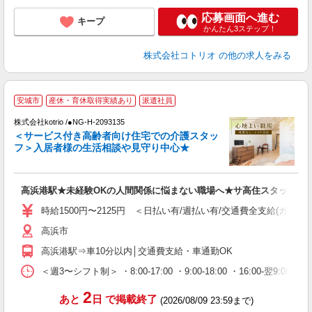
応募画面へ進む
キープ
かんたん3ステップ！
株式会社コトリオ
の他の求人をみる
【
安城市
産休・育休取得実績あり
派遣社員
株式会社kotrio /●NG-H-2093135
女
＜サービス付き高齢者向け住宅での介護スタッ
ド
フ＞入居者様の生活相談や見守り中心★
活
ル
自
高浜港駅★未経験OKの人間関係に悩まない職場へ★サ高住スタッフ
役
時給1500円〜2125円 ＜日払い有/週払い有/交通費全支給(ガソリ
高浜市
高浜港駅⇒車10分以内│交通費支給・車通勤OK
＜週3〜シフト制＞ ・8:00-17:00 ・9:00-18:00 ・16:00-
2
あと
日
で掲載終了
(2026/08/09 23:59まで)