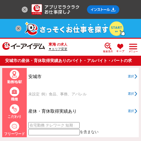
東海
の求人
▼エリア変更
安城市の産休・育休取得実績ありのバイト・アルバイト・パートの求
人情報一覧
安城市
選択
勤務地/駅
未設定
例）食品、事務、アパレル
選択
職種
産休・育休取得実績あり
選択
こだわり
を含まない
フリーワード