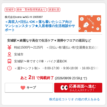
【
安城市
産休・育休取得実績あり
派遣社員
株式会社kotrio /●NG-H-1905997
女
＜高収入×日払いOK＞落ち着いたシニア向け
ド
マンションスタッフ★入居者様の生活相談やサ
活
ポート
ル
自
安城駅▼綺麗なサ高住で生活ケア▼清掃やフロアの巡回など
役
時給1500円〜2125円 ＜日払い有/週払い有/交通費全支給(ガソリ
安城市
安城駅〜車ですぐ//車・バイク通勤OK
＜週3〜シフト制＞ ・8:00-17:00 ・9:00-18:00 ・16:00-
2
あと
日
で掲載終了
(2026/08/09 23:59まで)
応募画面へ進む
キープ
かんたん3ステップ！
株式会社コトリオ
の他の求人をみる