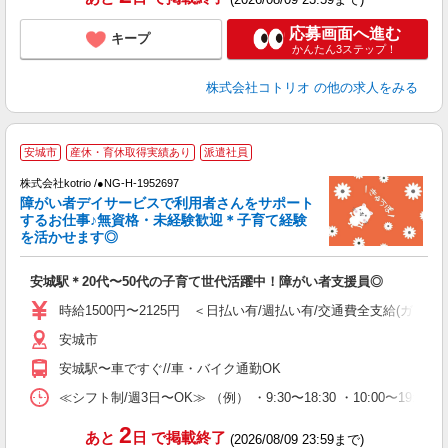
応募画面へ進む
キープ
かんたん3ステップ！
株式会社コトリオ
の他の求人をみる
安城市
産休・育休取得実績あり
派遣社員
お
株式会社kotrio /●NG-H-1952697
女
障がい者デイサービスで利用者さんをサポート
ド
するお仕事♪無資格・未経験歓迎＊子育て経験
活
を活かせます◎
ル
自
安城駅＊20代〜50代の子育て世代活躍中！障がい者支援員◎
役
時給1500円〜2125円 ＜日払い有/週払い有/交通費全支給(ガソリ
安城市
安城駅〜車ですぐ//車・バイク通勤OK
≪シフト制/週3日〜OK≫ （例） ・9:30〜18:30 ・10:00〜19:00
2
あと
日
で掲載終了
(2026/08/09 23:59まで)