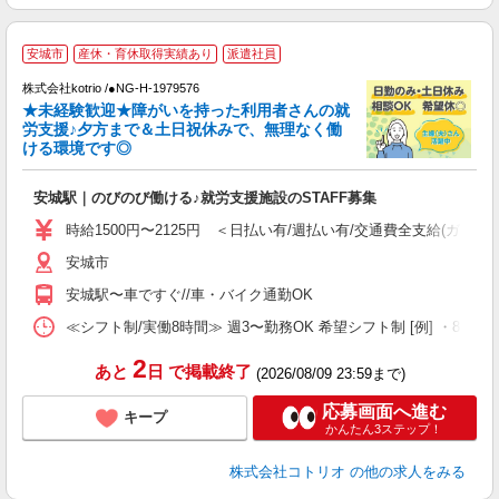
安城市
産休・育休取得実績あり
派遣社員
し
株式会社kotrio /●NG-H-1979576
女
★未経験歓迎★障がいを持った利用者さんの就
ド
労支援♪夕方まで＆土日祝休みで、無理なく働
活
ける環境です◎
ル
自
安城駅｜のびのび働ける♪就労支援施設のSTAFF募集
役
時給1500円〜2125円 ＜日払い有/週払い有/交通費全支給(ガソリ
安城市
安城駅〜車ですぐ//車・バイク通勤OK
≪シフト制/実働8時間≫ 週3〜勤務OK 希望シフト制 [例] ・8:00〜17:0
2
あと
日
で掲載終了
(2026/08/09 23:59まで)
応募画面へ進む
キープ
かんたん3ステップ！
株式会社コトリオ
の他の求人をみる