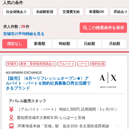
人気の条件
社会保険あり
未経験歓迎
交通費支給
車通勤OK
昇給あり
求人件数 :
70
件
この検索条件を保存
安城市の平均時給を見る
指定なし
新着順
時給順
日給順
月給順
【
安城市
産休・育休取得実績あり
アルバイト
パート
契約社員
ン
A|X ARMANI EXCHANGE
合
【販売】〈6月〜リフレッシュオープン★〉ア
ルバイト・パート＆契約社員募集◎男女活躍で
きるブランド
環
アパレル販売スタッフ
経
タ
［アルバイト・パート］ 時給1,300円 試用期間：1ヶ月/本採用時と
績
愛知県安城市大東町9-30 ららぽーと安城
JR東海道本線「安城」駅 徒歩10分 名古屋鉄道西尾線 「北安城」駅