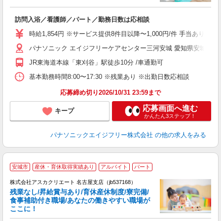
提
訪問入浴／看護師／パート／勤務日数は応相談
未
実
時給1,854円 ※サービス提供8件目以降〜1,000円/件 手当あ
日
パナソニック エイジフリーケアセンター三河安城 愛知県安城市緑町1-
JR東海道本線「東刈谷」駅徒歩10分 /車通勤可
基本勤務時間8:00〜17:30 ※残業あり ※出勤日数応相談
応募締め切り2026/10/31 23:59まで
応募画面へ進む
キープ
かんたん3ステップ！
パナソニックエイジフリー株式会社
の他の求人をみる
安城市
産休・育休取得実績あり
アルバイト
パート
株式会社アスカクリエート 名古屋支店（jb537168）
残業なし/昇給賞与あり/育休産休制度/寮完備/
食事補助付き職場/あなたの働きやすい職場が
ここに！