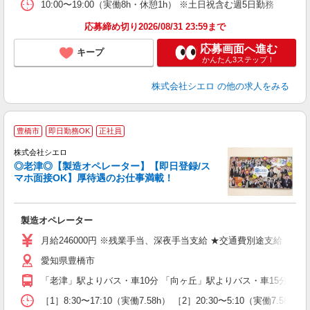
10:00〜19:00（実働8h・休憩1h） ※土日祝含む週5日勤務
応募締め切り2026/08/31 23:59まで
応募画面へ進む
キープ
かんたん3ステップ！
株式会社シエロ
の他の求人をみる
豊橋市
即日勤務OK
正社員
株式会社シエロ
◎老津◎【製造オペレーター】【即日登録/ス
マホ面接OK】厚待遇のお仕事満載！
仕
製造オペレーター
即
月給246000円 ※残業手当、深夜手当支給 ★交通費別途支給（月2
み
愛知県豊橋市
り
「老津」駅よりバス・車10分 「向ヶ丘」駅よりバス・車15分
［1］8:30〜17:10（実働7.58h） ［2］20:30〜5:10（実働7.