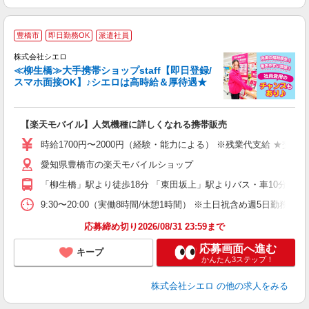
★
豊橋市
即日勤務OK
派遣社員
♪
株式会社シエロ
≪柳生橋≫大手携帯ショップstaff【即日登録/
スマホ面接OK】♪シエロは高時給＆厚待遇★
い
即
【楽天モバイル】人気機種に詳しくなれる携帯販売
躍
ー
時給1700円〜2000円（経験・能力による） ※残業代支給 ★交通
ピ
愛知県豊橋市の楽天モバイルショップ
与
「柳生橋」駅より徒歩18分 「東田坂上」駅よりバス・車10分
9:30〜20:00（実働8時間/休憩1時間） ※土日祝含め週5日勤務
応募締め切り2026/08/31 23:59まで
応募画面へ進む
キープ
かんたん3ステップ！
株式会社シエロ
の他の求人をみる