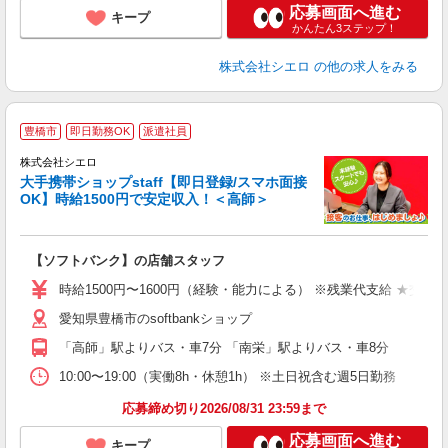
応募画面へ進む
キープ
かんたん3ステップ！
株式会社シエロ
の他の求人をみる
★
豊橋市
即日勤務OK
派遣社員
♪
株式会社シエロ
大手携帯ショップstaff【即日登録/スマホ面接
OK】時給1500円で安定収入！＜高師＞
務
即
【ソフトバンク】の店舗スタッフ
躍
ー
時給1500円〜1600円（経験・能力による） ※残業代支給 ★交通
自
愛知県豊橋市のsoftbankショップ
ど
「高師」駅よりバス・車7分 「南栄」駅よりバス・車8分
10:00〜19:00（実働8h・休憩1h） ※土日祝含む週5日勤務
応募締め切り2026/08/31 23:59まで
応募画面へ進む
キープ