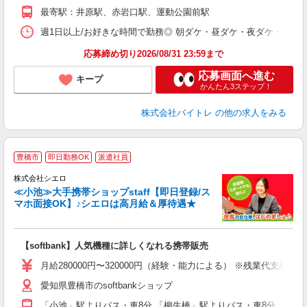
K
最寄駅：井原駅、赤岩口駅、運動公園前駅
日
髪
週1日以上/お好きな時間で勤務◎ 朝ダケ・昼ダケ・夜ダケ・夜勤など、 ご自
応募締め切り2026/08/31 23:59まで
応募画面へ進む
キープ
かんたん3ステップ！
株式会社バイトレ
の他の求人をみる
★
豊橋市
即日勤務OK
派遣社員
♪
株式会社シエロ
≪小池≫大手携帯ショップstaff【即日登録/ス
マホ面接OK】♪シエロは高月給＆厚待遇★
い
即
【softbank】人気機種に詳しくなれる携帯販売
あ
月給280000円〜320000円（経験・能力による） ※残業代支給
K
愛知県豊橋市のsoftbankショップ
貸
「小池」駅よりバス・車8分 「柳生橋」駅よりバス・車8分