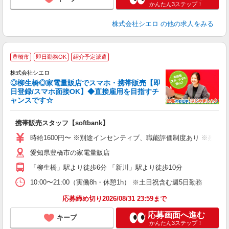
かんたん3ステップ！
株式会社シエロ
の他の求人をみる
★
豊橋市
即日勤務OK
紹介予定派遣
♪
株式会社シエロ
◎柳生橋◎家電量販店でスマホ・携帯販売【即
日登録/スマホ面接OK】◆直接雇用を目指すチ
ャンスです☆
理
携帯販売スタッフ【softbank】
即
躍
時給1600円〜 ※別途インセンティブ、職能評価制度あり ※残業代
ー
愛知県豊橋市の家電量販店
自
「柳生橋」駅より徒歩6分 「新川」駅より徒歩10分
ど
10:00〜21:00（実働8h・休憩1h） ※土日祝含む週5日勤務
応募締め切り2026/08/31 23:59まで
応募画面へ進む
キープ
かんたん3ステップ！