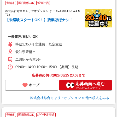
豊橋市
即日勤務OK
派遣社員
株式会社綜合キャリアオプション（1314VJ0805G51★4-S-
T3）
【未経験スタートOK！】残業ほぼナシ！
た
入
一般事務/日払いOK
分
婦
時給1,350円 交通費：既定支給
O
愛知県豊橋市
二川駅から車5分
09:00〜14:00 10:00〜15:00 【期間】長期
応募締め切り2026/08/25 23:59まで
応募画面へ進む
キープ
かんたん3ステップ！
株式会社綜合キャリアオプション
の他の求人をみる
★
豊橋市
即日勤務OK
紹介予定派遣
♪