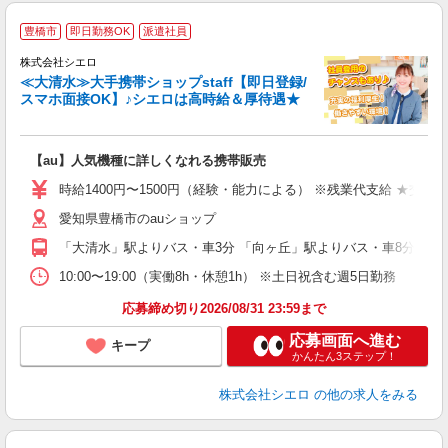
★
豊橋市
即日勤務OK
派遣社員
♪
株式会社シエロ
≪大清水≫大手携帯ショップstaff【即日登録/
スマホ面接OK】♪シエロは高時給＆厚待遇★
い
即
【au】人気機種に詳しくなれる携帯販売
あ
時給1400円〜1500円（経験・能力による） ※残業代支給 ★交通
K
愛知県豊橋市のauショップ
貸
「大清水」駅よりバス・車3分 「向ヶ丘」駅よりバス・車8分
10:00〜19:00（実働8h・休憩1h） ※土日祝含む週5日勤務
応募締め切り2026/08/31 23:59まで
応募画面へ進む
キープ
かんたん3ステップ！
株式会社シエロ
の他の求人をみる