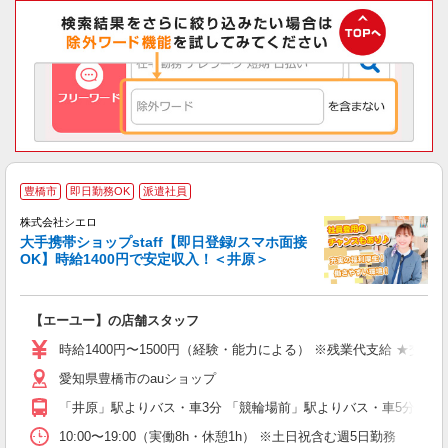
★
豊橋市
即日勤務OK
派遣社員
♪
株式会社シエロ
大手携帯ショップstaff【即日登録/スマホ面接
OK】時給1400円で安定収入！＜井原＞
務
即
【エーユー】の店舗スタッフ
あ
時給1400円〜1500円（経験・能力による） ※残業代支給 ★交通
K
愛知県豊橋市のauショップ
貸
「井原」駅よりバス・車3分 「競輪場前」駅よりバス・車5分
10:00〜19:00（実働8h・休憩1h） ※土日祝含む週5日勤務