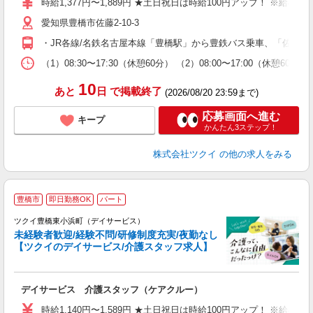
時給1,377円〜1,889円 ★土日祝日は時給100円アップ！ ※給
リ
愛知県豊橋市佐藤2-10-3
ー
O
・JR各線/名鉄名古屋本線「豊橋駅」から豊鉄バス乗車、「佐藤東
な
（1）08:30〜17:30（休憩60分） （2）08:00〜17:00（休憩
髪
10
あと
日
で掲載終了
(2026/08/20 23:59まで)
応募画面へ進む
キープ
かんたん3ステップ！
株式会社ツクイ
の他の求人をみる
豊橋市
即日勤務OK
パート
ツクイ豊橋東小浜町（デイサービス）
未経験者歓迎/経験不問/研修制度充実/夜勤なし
【ツクイのデイサービス/介護スタッフ求人】
各
デイサービス 介護スタッフ（ケアクルー）
入
り
時給1,140円〜1,589円 ★土日祝日は時給100円アップ！ ※給