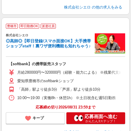
株式会社シエロ
の他の求人をみる
★
豊橋市
即日勤務OK
派遣社員
♪
株式会社シエロ
◎高師◎【即日登録/スマホ面接OK】大手携帯
ショップstaff！裏ワザ便利機能も知れちゃう♪
理
【softbank】の携帯販売スタッフ
即
月給280000円〜320000円（経験・能力による） ※残業代支給
あ
愛知県豊橋市のsoftbankショップ
K
「高師」駅より徒歩3分 「芦原」駅より徒歩10分
な
10:00〜19:00（実働8h・休憩1h） ※土日祝含む週5日勤務
応募締め切り2026/08/31 23:59まで
応募画面へ進む
キープ
かんたん3ステップ！