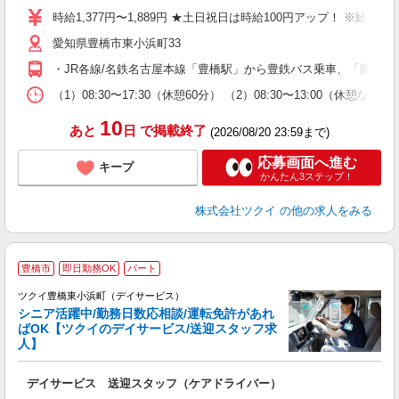
り
時給1,377円〜1,889円 ★土日祝日は時給100円アップ！ ※給
リ
愛知県豊橋市東小浜町33
ー
O
・JR各線/名鉄名古屋本線「豊橋駅」から豊鉄バス乗車、「藤沢町」
な
（1）08:30〜17:30（休憩60分） （2）08:30〜13:00
髪
10
あと
日
で掲載終了
(2026/08/20 23:59まで)
応募画面へ進む
キープ
かんたん3ステップ！
株式会社ツクイ
の他の求人をみる
豊橋市
即日勤務OK
パート
ツクイ豊橋東小浜町（デイサービス）
シニア活躍中/勤務日数応相談/運転免許があれ
ばOK【ツクイのデイサービス/送迎スタッフ求
人】
各
デイサービス 送迎スタッフ（ケアドライバー）
入