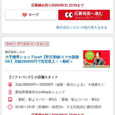
応募締め切り2026/08/31 23:59まで
応募画面へ進む
キープ
かんたん3ステップ！
株式会社シエロ
の他の求人をみる
★
豊橋市
即日勤務OK
派遣社員
♪
株式会社シエロ
大手携帯ショップstaff【即日登録/スマホ面接
OK】月給280000円で安定収入！＜船町＞
務
即
【ソフトバンク】の店舗スタッフ
あ
月給280000円〜320000円（経験・能力による） ※残業代支給
K
愛知県豊橋市のsoftbankショップ
貸
「船町」駅よりバス・車5分 「豊橋」駅よりバス・車6分
10:00〜19:00（実働8h・休憩1h） ※土日祝含む週5日勤務