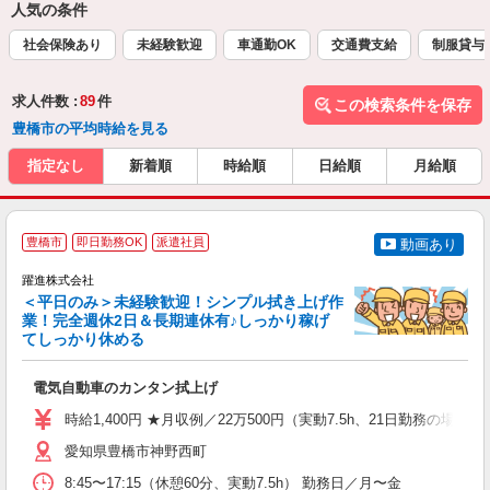
人気の条件
社会保険あり
未経験歓迎
車通勤OK
交通費支給
制服貸与
求人件数 :
89
件
この検索条件を保存
豊橋市の平均時給を見る
指定なし
新着順
時給順
日給順
月給順
豊橋市
即日勤務OK
派遣社員
動画あり
躍進株式会社
＜平日のみ＞未経験歓迎！シンプル拭き上げ作
業！完全週休2日＆長期連休有♪しっかり稼げ
イ
てしっかり休める
し
電気自動車のカンタン拭上げ
入
婦
時給1,400円 ★月収例／22万500円（実動7.5h、21日勤務の場合）
制
勤
愛知県豊橋市神野西町
8:45〜17:15（休憩60分、実動7.5h） 勤務日／月〜金