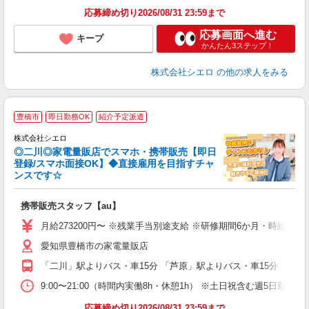
応募締め切り2026/08/31 23:59まで
応募画面へ進む
キープ
かんたん3ステップ！
株式会社シエロ
の他の求人をみる
★
豊橋市
即日勤務OK
紹介予定派遣
♪
株式会社シエロ
◎二川◎家電量販店でスマホ・携帯販売【即日
登録/スマホ面接OK】◆直接雇用を目指すチャ
ンスです☆
理
携帯販売スタッフ【au】
即
月給273200円〜 ※残業手当別途支給 ※研修期間6か月・時給15
あ
愛知県豊橋市の家電量販店
通
役
「二川」駅よりバス・車15分 「芦原」駅よりバス・車15分
9:00〜21:00（時間内実働8h・休憩1h） ※土日祝含む週5日勤務
応募締め切り2026/08/31 23:59まで