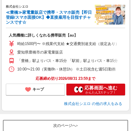
株式会社シエロ
≪豊橋≫家電量販店で携帯・スマホ販売【即日
登録/スマホ面接OK】◆直接雇用を目指すチャ
ンスです☆
い
即
人気機種に詳しくなれる携帯販売【au】
躍
ー
時給1500円〜 ※残業代支給 ★交通費別途支給（規定あり） ゜+゜
自
愛知県豊橋市の家電量販店
ど
「豊橋」駅よりバス・車15分 「駅前」駅よりバス・車15分
10:00〜21:00（実働8h・休憩1h） ※土日祝含む週5日勤務
応募締め切り2026/08/31 23:59まで
応募画面へ進む
キープ
かんたん3ステップ！
株式会社シエロ
の他の求人をみる
次のページへ