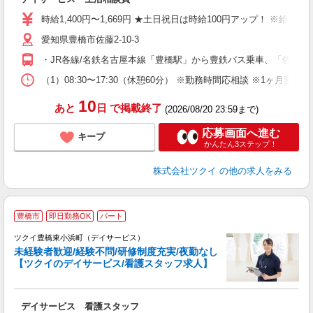
入
り
時給1,400円〜1,669円 ★土日祝日は時給100円アップ！ ※給
リ
愛知県豊橋市佐藤2-10-3
ー
O
・JR各線/名鉄名古屋本線「豊橋駅」から豊鉄バス乗車、「佐藤東
な
（1）08:30〜17:30（休憩60分） ※勤務時間応相談 ※1ヶ
髪
10
あと
日
で掲載終了
(2026/08/20 23:59まで)
応募画面へ進む
キープ
かんたん3ステップ！
株式会社ツクイ
の他の求人をみる
豊橋市
即日勤務OK
パート
ツクイ豊橋東小浜町（デイサービス）
未経験者歓迎/経験不問/研修制度充実/夜勤なし
【ツクイのデイサービス/看護スタッフ求人】
各
デイサービス 看護スタッフ
入