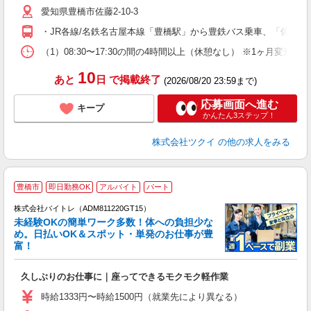
愛知県豊橋市佐藤2-10-3
ー
O
・JR各線/名鉄名古屋本線「豊橋駅」から豊鉄バス乗車、「佐藤東
な
（1）08:30〜17:30の間の4時間以上（休憩なし） ※1ヶ月変
髪
10
あと
日
で掲載終了
(2026/08/20 23:59まで)
応募画面へ進む
キープ
かんたん3ステップ！
株式会社ツクイ
の他の求人をみる
豊橋市
即日勤務OK
アルバイト
パート
株式会社バイトレ（ADM811220GT15）
未経験OKの簡単ワーク多数！体への負担少な
め。日払いOK＆スポット・単発のお仕事が豊
富！
ス
ロ
久しぶりのお仕事に｜座ってできるモクモク軽作業
即
活
時給1333円〜時給1500円（就業先により異なる）
（