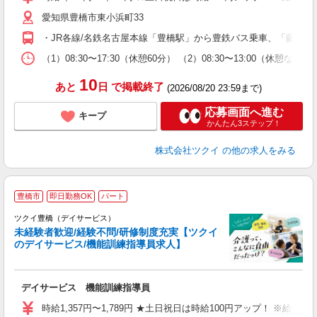
リ
愛知県豊橋市東小浜町33
ー
O
・JR各線/名鉄名古屋本線「豊橋駅」から豊鉄バス乗車、「藤沢町」
な
（1）08:30〜17:30（休憩60分） （2）08:30〜13:00（
髪
10
あと
日
で掲載終了
(2026/08/20 23:59まで)
応募画面へ進む
キープ
かんたん3ステップ！
株式会社ツクイ
の他の求人をみる
豊橋市
即日勤務OK
パート
ツクイ豊橋（デイサービス）
未経験者歓迎/経験不問/研修制度充実【ツクイ
のデイサービス/機能訓練指導員求人】
各
デイサービス 機能訓練指導員
入
り
時給1,357円〜1,789円 ★土日祝日は時給100円アップ！ ※給
リ