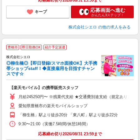
応募締め切り2026/08/31 23:59まで
応募画面へ進む
キープ
かんたん3ステップ！
株式会社シエロ
の他の求人をみる
★
豊橋市
即日勤務OK
紹介予定派遣
♪
株式会社シエロ
◎柳生橋◎【即日登録/スマホ面接OK】大手携
帯ショップstaff！◆直接雇用を目指すチャン
スです☆
理
【楽天モバイル】の携帯販売スタッフ
即
月給245250円〜 ※残業代支給 ★交通費別途支給（規定あり） ゜
あ
愛知県豊橋市の楽天モバイルショップ
通
役
「柳生橋」駅より徒歩20分 「東八町」駅より徒歩22分
9:30〜21:00（実働7.5時間/休憩1時間）
応募締め切り2026/08/31 23:59まで