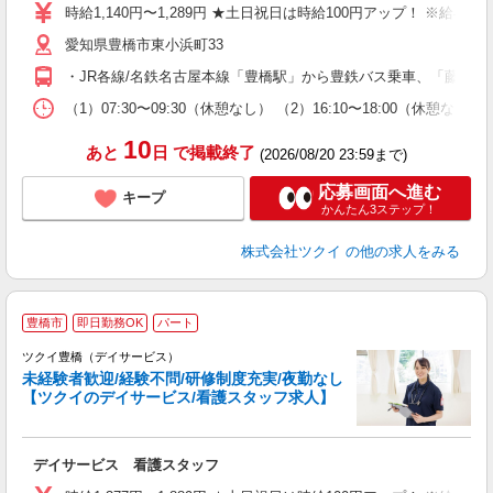
り
時給1,140円〜1,289円 ★土日祝日は時給100円アップ！ ※給
リ
愛知県豊橋市東小浜町33
ー
O
・JR各線/名鉄名古屋本線「豊橋駅」から豊鉄バス乗車、「藤沢町」
な
（1）07:30〜09:30（休憩なし） （2）16:10〜18:00
髪
10
あと
日
で掲載終了
(2026/08/20 23:59まで)
応募画面へ進む
キープ
かんたん3ステップ！
株式会社ツクイ
の他の求人をみる
豊橋市
即日勤務OK
パート
ツクイ豊橋（デイサービス）
未経験者歓迎/経験不問/研修制度充実/夜勤なし
【ツクイのデイサービス/看護スタッフ求人】
各
デイサービス 看護スタッフ
入
り