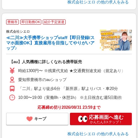
株式会社シエロ
の他の求人をみる
★
豊橋市
即日勤務OK
紹介予定派遣
♪
株式会社シエロ
≪二川≫大手携帯ショップstaff【即日登録/ス
マホ面接OK】直接雇用を目指してやりがいア
ップ♪
い
即
【au】人気機種に詳しくなれる携帯販売
あ
時給1300円〜 ※残業代支給 ★交通費別途支給（規定あり） ゜+゜
K
愛知県豊橋市のauショップ
貸
「二川」駅より徒歩6分 「新所原」駅よりバス・車20分
10:00〜19:00（実働8h・休憩1h） ※土日祝含む週5日勤務
応募締め切り2026/08/31 23:59まで
応募画面へ進む
キープ
かんたん3ステップ！
株式会社シエロ
の他の求人をみる