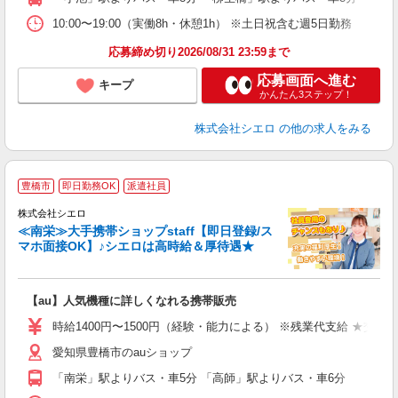
10:00〜19:00（実働8h・休憩1h） ※土日祝含む週5日勤務
応募締め切り2026/08/31 23:59まで
応募画面へ進む
キープ
かんたん3ステップ！
株式会社シエロ
の他の求人をみる
★
豊橋市
即日勤務OK
派遣社員
♪
株式会社シエロ
≪南栄≫大手携帯ショップstaff【即日登録/ス
マホ面接OK】♪シエロは高時給＆厚待遇★
い
即
【au】人気機種に詳しくなれる携帯販売
あ
時給1400円〜1500円（経験・能力による） ※残業代支給 ★交通
K
愛知県豊橋市のauショップ
貸
「南栄」駅よりバス・車5分 「高師」駅よりバス・車6分