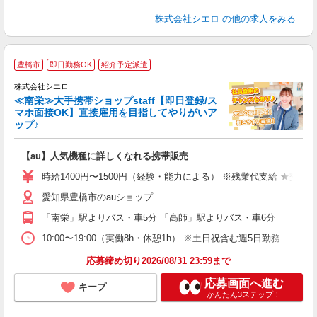
株式会社シエロ
の他の求人をみる
★
豊橋市
即日勤務OK
紹介予定派遣
♪
株式会社シエロ
≪南栄≫大手携帯ショップstaff【即日登録/ス
マホ面接OK】直接雇用を目指してやりがいア
ップ♪
い
即
【au】人気機種に詳しくなれる携帯販売
あ
時給1400円〜1500円（経験・能力による） ※残業代支給 ★交通
K
愛知県豊橋市のauショップ
貸
「南栄」駅よりバス・車5分 「高師」駅よりバス・車6分
10:00〜19:00（実働8h・休憩1h） ※土日祝含む週5日勤務
応募締め切り2026/08/31 23:59まで
応募画面へ進む
キープ
かんたん3ステップ！