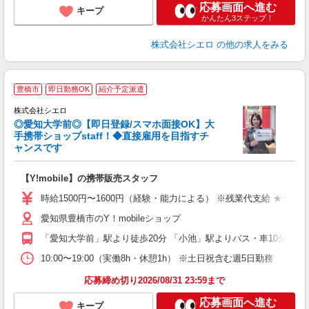
応募画面へ進む
キープ
かんたん3ステップ！
株式会社シエロ
の他の求人をみる
★
豊橋市
即日勤務OK
紹介予定派遣
♪
株式会社シエロ
◎愛知大学前◎【即日登録/スマホ面接OK】大
手携帯ショップstaff！◆直接雇用を目指すチ
ャンスです
理
【Y!mobile】の携帯販売スタッフ
即
躍
時給1500円〜1600円（経験・能力による） ※残業代支給 ★交通
ー
愛知県豊橋市のY！mobileショップ
自
「愛知大学前」駅より徒歩20分 「小池」駅よりバス・車10分
ど
10:00〜19:00（実働8h・休憩1h） ※土日祝含む週5日勤務
応募締め切り2026/08/31 23:59まで
応募画面へ進む
キープ