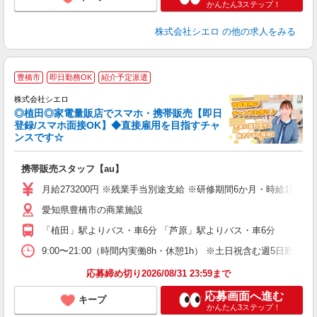
かんたん3ステップ！
株式会社シエロ
の他の求人をみる
★
豊橋市
即日勤務OK
紹介予定派遣
♪
株式会社シエロ
◎植田◎家電量販店でスマホ・携帯販売【即日
登録/スマホ面接OK】◆直接雇用を目指すチャ
ンスです☆
理
携帯販売スタッフ【au】
即
月給273200円 ※残業手当別途支給 ※研修期間6か月・時給155
あ
愛知県豊橋市の商業施設
通
「植田」駅よりバス・車6分 「芦原」駅よりバス・車6分
あ
9:00〜21:00（時間内実働8h・休憩1h） ※土日祝含む週5日勤務
応募締め切り2026/08/31 23:59まで
応募画面へ進む
キープ
かんたん3ステップ！