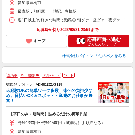
愛知県豊橋市
短
K
最寄駅：船町駅、下地駅、豊橋駅
日
髪
週1日以上/お好きな時間で勤務◎ 朝ダケ・昼ダケ・夜ダケ・夜勤など、 ご自
応募締め切り2026/08/31 23:59まで
応募画面へ進む
キープ
かんたん3ステップ！
株式会社バイトレ
の他の求人をみる
豊橋市
即日勤務OK
アルバイト
パート
株式会社バイトレ（ADM811220GT18）
未経験OKの簡単ワーク多数！体への負担少な
め。日払いOK＆スポット・単発のお仕事が豊
富！
ス
ロ
【平日のみ・短時間】詰めるだけの簡単作業
即
活
時給1333円〜時給1500円（就業先により異なる）
（
愛知県豊橋市
短