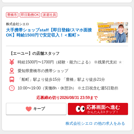
★
豊橋市
即日勤務OK
派遣社員
♪
株式会社シエロ
大手携帯ショップstaff【即日登録/スマホ面接
OK】時給1500円で安定収入！＜船町＞
務
即
【エーユー】の店舗スタッフ
躍
ー
時給1500円〜1700円（経験・能力による） ※残業代支給 ★交通
自
愛知県豊橋市の携帯ショップ
ど
「船町」駅より徒歩15分 「豊橋」駅より徒歩21分
10:00〜19:00（実働8h・休憩1h） ※土日祝含む週5日勤務
応募締め切り2026/08/31 23:59まで
応募画面へ進む
キープ
かんたん3ステップ！
株式会社シエロ
の他の求人をみる