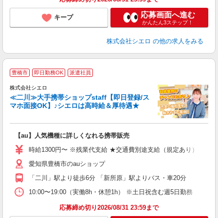
応募画面へ進む
キープ
かんたん3ステップ！
株式会社シエロ
の他の求人をみる
★
豊橋市
即日勤務OK
派遣社員
♪
株式会社シエロ
≪二川≫大手携帯ショップstaff【即日登録/ス
マホ面接OK】♪シエロは高時給＆厚待遇★
い
即
【au】人気機種に詳しくなれる携帯販売
あ
時給1300円〜 ※残業代支給 ★交通費別途支給（規定あり） ゜+゜
K
愛知県豊橋市のauショップ
貸
「二川」駅より徒歩6分 「新所原」駅よりバス・車20分
10:00〜19:00（実働8h・休憩1h） ※土日祝含む週5日勤務
応募締め切り2026/08/31 23:59まで