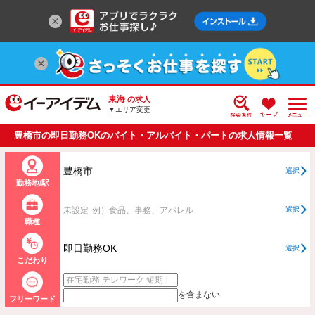
東海
の求人
▼エリア変更
豊橋市の即日勤務OKのバイト・アルバイト・パートの求人情報一覧
豊橋市
選択
勤務地/駅
未設定
例）食品、事務、アパレル
選択
職種
即日勤務OK
選択
こだわり
を含まない
フリーワード