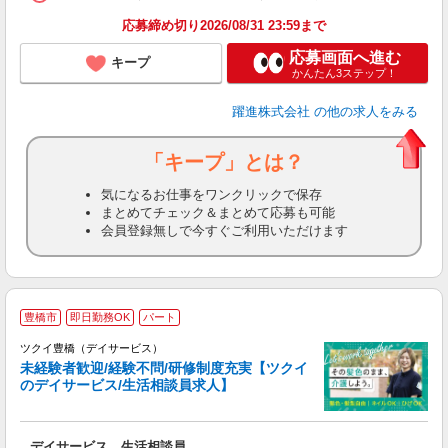
応募締め切り2026/08/31 23:59まで
応募画面へ進む
キープ
かんたん3ステップ！
躍進株式会社
の他の求人をみる
「キープ」とは？
気になるお仕事をワンクリックで保存
まとめてチェック＆まとめて応募も可能
会員登録無しで今すぐご利用いただけます
豊橋市
即日勤務OK
パート
ツクイ豊橋（デイサービス）
未経験者歓迎/経験不問/研修制度充実【ツクイ
のデイサービス/生活相談員求人】
各
デイサービス 生活相談員