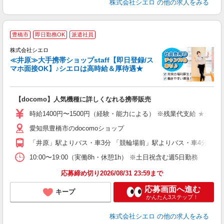
株式会社シエロ
の他の求人をみる
★
豊橋市
即日勤務OK
派遣社員
♪
株式会社シエロ
≪井原≫大手携帯ショップstaff【即日登録/ス
マホ面接OK】♪シエロは高時給＆厚待遇★
い
即
【docomo】人気機種に詳しくなれる携帯販売
学
払
時給1400円〜1500円（経験・能力による） ※残業代支給 ★交通
愛知県豊橋市のdocomoショップ
員
「井原」駅よりバス・車3分 「競輪場前」駅よりバス・車4分
10:00〜19:00（実働8h・休憩1h） ※土日祝含む週5日勤務
応募締め切り2026/08/31 23:59まで
応募画面へ進む
キープ
かんたん3ステップ！
株式会社シエロ
の他の求人をみる