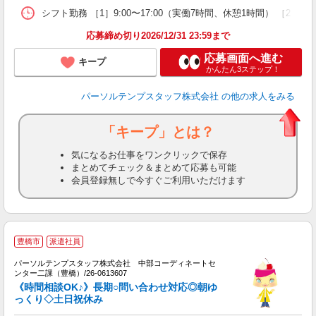
シフト勤務 ［1］9:00〜17:00（実働7時間、休憩1時間） ［2］
応募締め切り2026/12/31 23:59まで
応募画面へ進む
キープ
かんたん3ステップ！
パーソルテンプスタッフ株式会社
の他の求人をみる
「キープ」とは？
気になるお仕事をワンクリックで保存
まとめてチェック＆まとめて応募も可能
会員登録無しで今すぐご利用いただけます
豊橋市
派遣社員
き
パーソルテンプスタッフ株式会社 中部コーディネートセ
か
ンター二課（豊橋）/26-0613607
未
《時間相談OK♪》長期○問い合わせ対応◎朝ゆ
っくり◇土日祝休み