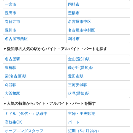
一宮市
岡崎市
豊田市
豊橋市
春日井市
名古屋市中区
豊川市
名古屋市中村区
名古屋市西区
刈谷市
愛知県の人気の駅からバイト・アルバイト・パートを探す
名古屋駅
金山(愛知)駅
豊橋駅
藤が丘(愛知)駅
栄(名古屋)駅
豊田市駅
刈谷駅
三河安城駅
大曽根駅
伏見(愛知)駅
人気の特集からバイト・アルバイト・パートを探す
ミドル（40代～）活躍中
主婦・主夫歓迎
高校生OK
パート
オープニングスタッフ
短期（3ヶ月以内）