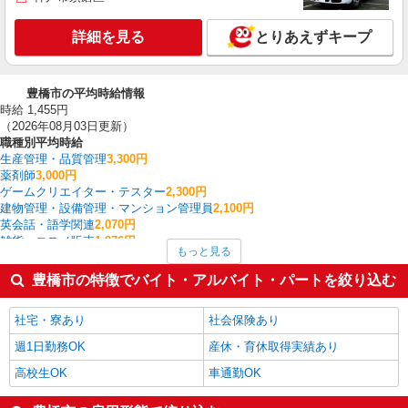
詳細を見る
とりあえずキープ
豊橋市の平均時給情報
時給 1,455円
（2026年08月03日更新）
職種別平均時給
生産管理・品質管理
3,300円
薬剤師
3,000円
ゲームクリエイター・テスター
2,300円
建物管理・設備管理・マンション管理員
2,100円
英会話・語学関連
2,070円
雑貨・コスメ販売
1,876円
もっと見る
中型（2t・4t）ドライバー
1,700円
看護師・保健師・看護助手・助産師
1,620円
豊橋市の特徴でバイト・アルバイト・パートを絞り込む
インストラクター
1,520円
WEBデザイナー・コーダー・WEBオペレーター
1,500円
社宅・寮あり
社会保険あり
豊橋市の他の職種の平均時給を見る
週1日勤務OK
産休・育休取得実績あり
高校生OK
車通勤OK