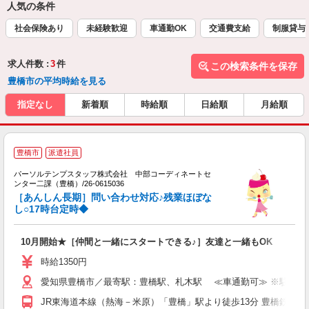
人気の条件
社会保険あり
未経験歓迎
車通勤OK
交通費支給
制服貸与
求人件数 :
3
件
この検索条件を保存
豊橋市の平均時給を見る
指定なし
新着順
時給順
日給順
月給順
豊橋市
派遣社員
き
パーソルテンプスタッフ株式会社 中部コーディネートセ
か
ンター二課（豊橋）/26-0615036
未
［あんしん長期］問い合わせ対応♪残業ほぼな
し○17時台定時◆
10月開始★［仲間と一緒にスタートできる♪］友達と一緒もOK
時給1350円
愛知県豊橋市／最寄駅：豊橋駅、札木駅 ≪車通勤可≫ ※駐車場
JR東海道本線（熱海－米原）「豊橋」駅より徒歩13分 豊橋鉄道