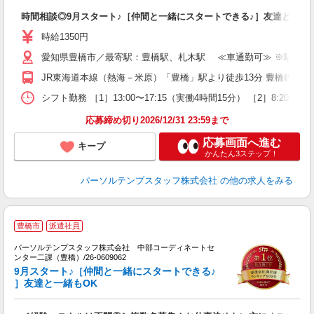
時間相談◎9月スタート♪［仲間と一緒にスタートできる♪］友達と一緒
時給1350円
愛知県豊橋市／最寄駅：豊橋駅、札木駅 ≪車通勤可≫ ※駐車場
JR東海道本線（熱海－米原）「豊橋」駅より徒歩13分 豊橋鉄道
シフト勤務 ［1］13:00〜17:15（実働4時間15分） ［2］8:2
応募締め切り2026/12/31 23:59まで
応募画面へ進む
キープ
かんたん3ステップ！
パーソルテンプスタッフ株式会社
の他の求人をみる
豊橋市
派遣社員
の
パーソルテンプスタッフ株式会社 中部コーディネートセ
る
ンター二課（豊橋）/26-0609062
未
9月スタート♪［仲間と一緒にスタートできる♪
］友達と一緒もOK