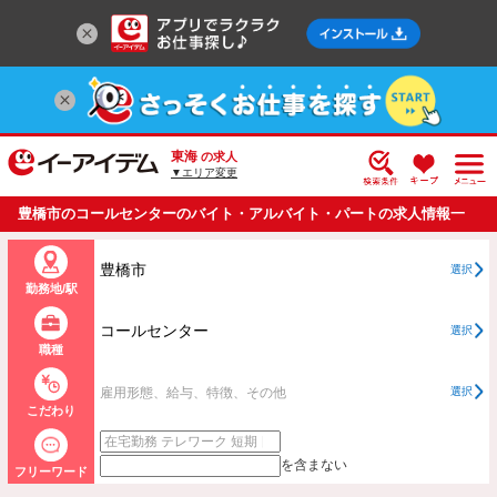
東海
の求人
▼エリア変更
豊橋市のコールセンターのバイト・アルバイト・パートの求人情報一
覧
豊橋市
選択
勤務地/駅
コールセンター
選択
職種
雇用形態、給与、特徴、その他
選択
こだわり
を含まない
フリーワード