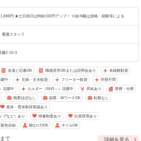
円〜1,889円 ★土日祝日は時給100円アップ！ ※給与幅は資格・経験等による
 看護スタッフ
2-10-3
友達と応募OK
職場見学OKまたは説明会あり
未経験歓迎
活躍中
主婦・主夫歓迎
フリーター歓迎
学歴不問
）活躍中
エルダー（50代～）活躍中
昇給あり
禁煙・分煙
残業ほぼなし
副業・WワークOK
転勤なし
産休・育休取得実績あり
ィブなど）あり
研修制度あり
社員登用あり
・髪色自由
髭(ひげ)OK
ネイルOK
9 まで
詳細を見る