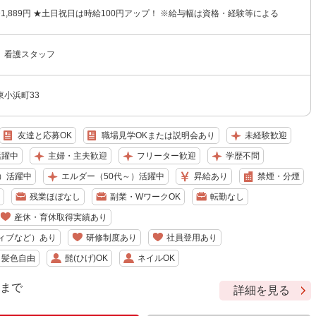
円〜1,889円 ★土日祝日は時給100円アップ！ ※給与幅は資格・経験等による
 看護スタッフ
小浜町33
友達と応募OK
職場見学OKまたは説明会あり
未経験歓迎
活躍中
主婦・主夫歓迎
フリーター歓迎
学歴不問
）活躍中
エルダー（50代～）活躍中
昇給あり
禁煙・分煙
残業ほぼなし
副業・WワークOK
転勤なし
産休・育休取得実績あり
ィブなど）あり
研修制度あり
社員登用あり
・髪色自由
髭(ひげ)OK
ネイルOK
9 まで
詳細を見る