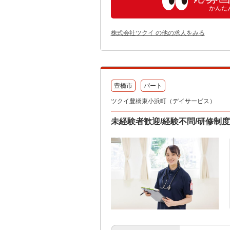
かんた
株式会社ツクイ の他の求人をみる
豊橋市
パート
ツクイ豊橋東小浜町（デイサービス）
未経験者歓迎/経験不問/研修制