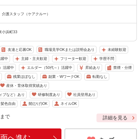
 介護スタッフ（ケアクルー）
小浜町33
友達と応募OK
職場見学OKまたは説明会あり
未経験歓迎
活躍中
主婦・主夫歓迎
フリーター歓迎
学歴不問
）活躍中
エルダー（50代～）活躍中
昇給あり
禁煙・分煙
残業ほぼなし
副業・WワークOK
転勤なし
産休・育休取得実績あり
ィブなど）あり
研修制度あり
社員登用あり
・髪色自由
髭(ひげ)OK
ネイルOK
9 まで
詳細を見る
画面へ進む