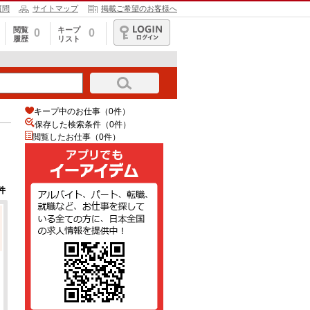
質問
サイトマップ
掲載ご希望のお客様へ
閲覧
キープ
0
0
履歴
リスト
ログイン
キープ中のお仕事（0件）
保存した検索条件（
0
件）
閲覧したお仕事（0件）
件