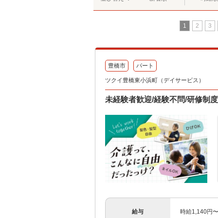
1
2
3
豊橋市
パート
ツクイ豊橋東小浜町（デイサービス）
未経験者歓迎/経験不問/研修制
給与
時給1,140