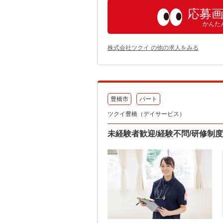
応募
かんた
株式会社ツクイ の他の求人をみる
豊橋市
パート
ツクイ豊橋（デイサービス）
未経験者歓迎/経験不問/研修制