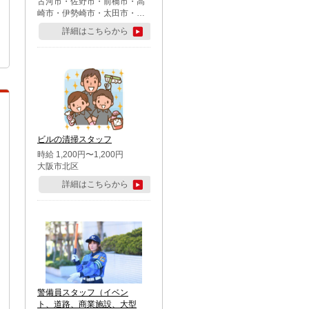
古河市・佐野市・前橋市・高
崎市・伊勢崎市・太田市・館
林市・藤岡市・大泉町・さい
詳細はこちらから
たま市北区・川越市・熊谷
市・行田市・秩父市・所沢
市・飯能市・東松山市・坂戸
市・鶴ケ島市・千葉市中央
区・市川市・松戸市・習志野
市・柏市・流山市・八千代
市・足立区・江戸川区・八王
子市・町田市
ビルの清掃スタッフ
時給 1,200円〜1,200円
大阪市北区
詳細はこちらから
警備員スタッフ（イベン
ト、道路、商業施設、大型