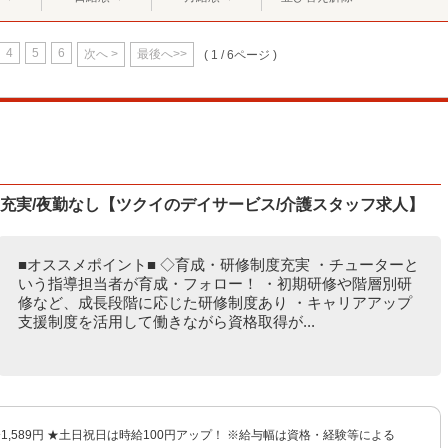
4
5
6
次へ >
最後へ>>
( 1 / 6ページ )
度充実/夜勤なし【ツクイのデイサービス/介護スタッフ求人】
■オススメポイント■ ◇育成・研修制度充実 ・チューターと
いう指導担当者が育成・フォロー！ ・初期研修や階層別研
修など、成長段階に応じた研修制度あり ・キャリアアップ
支援制度を活用して働きながら資格取得が...
円〜1,589円 ★土日祝日は時給100円アップ！ ※給与幅は資格・経験等による