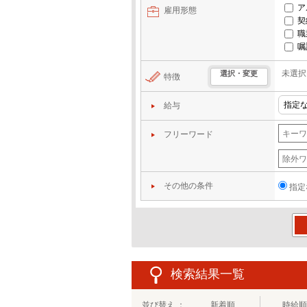
ア
雇用形態
契
職
嘱
未選択
選択・変更
特徴
給与
フリーワード
その他の条件
指定
この
検索結果一覧
並び替え ：
新着順
時給順