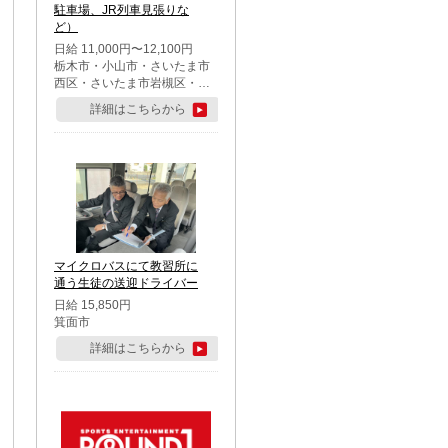
駐車場、JR列車見張りな
ど）
日給 11,000円〜12,100円
栃木市・小山市・さいたま市
西区・さいたま市岩槻区・久
喜市・蓮田市
詳細はこちらから
マイクロバスにて教習所に
通う生徒の送迎ドライバー
日給 15,850円
箕面市
詳細はこちらから