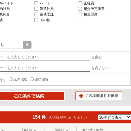
ルバイト
パート
正社員
約社員
派遣社員
紹介予定派遣
業紹介
業務委託
独立開業
託
その他
を含む
を含まない
なし
本日掲載
締切間近
この検索条件を保存
条件で検索
154 件
の情報が見つかりました
日給順
月給順
並び替え解除