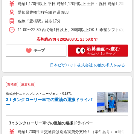
中
時給1,170円以上 平日 時給1,170円以上 土日・祝日 時給1,200円
ル
愛知県豊橋市往完町往還西83
険
K
各線「豊橋駅」徒歩17分
11:00〜22:30 内で週1日以上、3時間以上OK！ 希望シフト
応募締め切り2026/08/31 23:59まで
応募画面へ進む
キープ
かんたん3ステップ！
日本ピザハット株式会社
の他の求人をみる
●
豊橋市
派遣社員
も
株式会社エクスプレス・エージェント/11871
3ｔタンクローリー車での重油の運搬ドライバ
搬
ー
―
履
ミ
3ｔタンクローリー車での重油の運搬ドライバー
～
バ
時給1,700円 ※交通費は別途実費分支給！（条件あり） ■研修期間