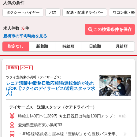
人気の条件
タクシー・ハイヤー
バス
配送・配達ドライバー
ワゴン車・軽
求人件数 :
6
件
この検索条件を保存
豊橋市の平均時給を見る
指定なし
新着順
時給順
日給順
月給順
豊橋市
パート
ツクイ豊橋東小浜町（デイサービス）
シニア活躍中/勤務日数応相談/運転免許があれ
ばOK【ツクイのデイサービス/送迎スタッフ求
人】
各
デイサービス 送迎スタッフ（ケアドライバー）
入
り
時給1,140円〜1,289円 ★土日祝日は時給100円アップ！ ※給
リ
愛知県豊橋市東小浜町33
ー
O
・JR各線/名鉄名古屋本線「豊橋駅」から豊鉄バス乗車、「藤沢町」