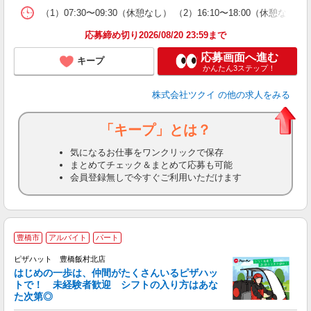
な
（1）07:30〜09:30（休憩なし） （2）16:10〜18:00
髪
応募締め切り2026/08/20 23:59まで
応募画面へ進む
キープ
かんたん3ステップ！
株式会社ツクイ
の他の求人をみる
「キープ」とは？
気になるお仕事をワンクリックで保存
まとめてチェック＆まとめて応募も可能
会員登録無しで今すぐご利用いただけます
豊橋市
アルバイト
パート
♪
ピザハット 豊橋飯村北店
はじめの一歩は、仲間がたくさんいるピザハッ
トで！ 未経験者歓迎 シフトの入り方はあな
れ
た次第◎
友