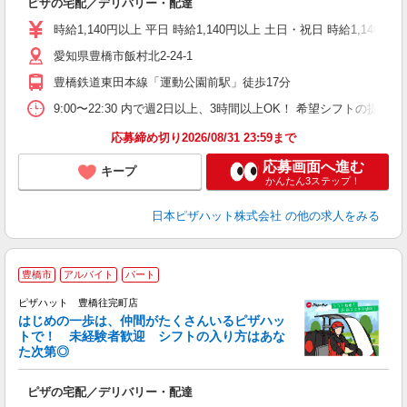
ピザの宅配／デリバリー・配達
友
躍
時給1,140円以上 平日 時給1,140円以上 土日・祝日 時給1,140円以
（
愛知県豊橋市飯村北2-24-1
中
業
豊橋鉄道東田本線「運動公園前駅」徒歩17分
保
生
9:00〜22:30 内で週2日以上、3時間以上OK！ 希望シフトの
応募締め切り2026/08/31 23:59まで
応募画面へ進む
キープ
かんたん3ステップ！
日本ピザハット株式会社
の他の求人をみる
豊橋市
アルバイト
パート
♪
ピザハット 豊橋往完町店
はじめの一歩は、仲間がたくさんいるピザハッ
トで！ 未経験者歓迎 シフトの入り方はあな
れ
た次第◎
友
躍
ピザの宅配／デリバリー・配達
（