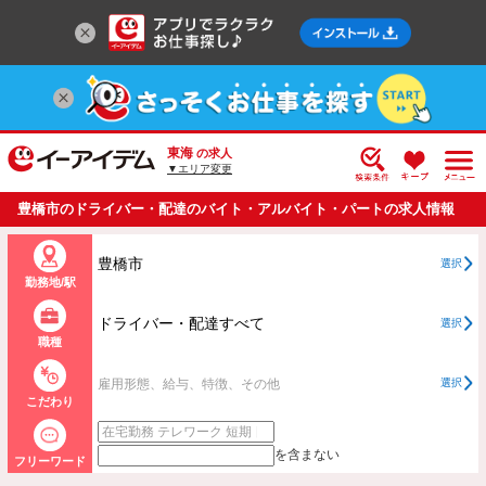
東海
の求人
▼エリア変更
豊橋市のドライバー・配達のバイト・アルバイト・パートの求人情報
一覧
豊橋市
選択
勤務地/駅
ドライバー・配達すべて
選択
職種
雇用形態、給与、特徴、その他
選択
こだわり
を含まない
フリーワード