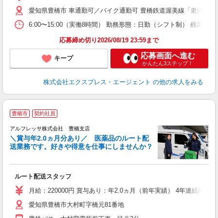
愛知県豊橋市 車通勤可／バイク通勤可 豊橋鉄道渥美線「老津駅」車
6:00〜15:00（実働8時間） 勤務形態：日勤（シフト制） 残
応募締め切り2026/08/19 23:59まで
応募画面へ進む
キープ
かんたん3ステップ！
株式会社エクスプレス・エージェント
の他の求人をみる
豊橋市
契約社員
アルフレッサ株式会社 豊橋支店
＼賞与年2.0ヵ月分あり／ 医薬品のルート配
い
送業務です。好きや得意を仕事にしませんか？
い
プ
ルート配送スタッフ
未
ド
月給：220000円 賞与あり：年2.0ヵ月（前年実績） 4年連続給
通
愛知県豊橋市大村町字橋元81番地