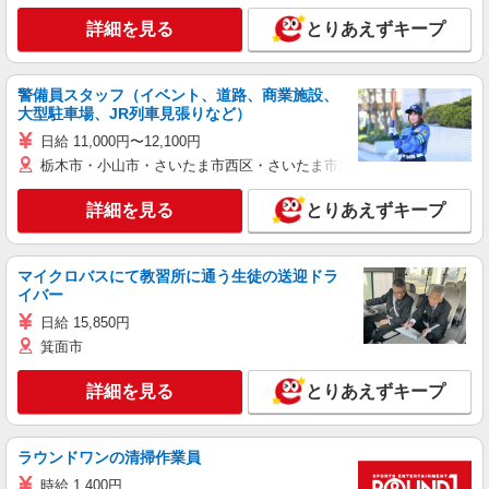
詳細を見る
とりあえずキープ
警備員スタッフ（イベント、道路、商業施設、
大型駐車場、JR列車見張りなど）
日給 11,000円〜12,100円
栃木市・小山市・さいたま市西区・さいたま市岩槻区・久喜市・蓮田
詳細を見る
とりあえずキープ
マイクロバスにて教習所に通う生徒の送迎ドラ
イバー
日給 15,850円
箕面市
詳細を見る
とりあえずキープ
ラウンドワンの清掃作業員
時給 1,400円