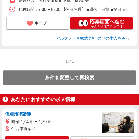
豊鉄バス 大村変電所前下車 徒歩2分
勤務時間：7:30〜16:00 【休日休暇】 ■週休二日制 ■祝日 
応募画面へ進む
キープ
かんたん3ステップ！
アルフレッサ株式会社
の他の求人をみる
1／1
条件を変更して再検索
あなたにおすすめの求人情報
個別指導講師
時給 1,040円〜1,390円
仙台市青葉区