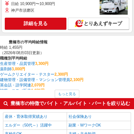
日給 10,900円〜10,900円
神戸市須磨区
詳細を見る
とりあえずキープ
豊橋市の平均時給情報
時給 1,455円
（2026年08月03日更新）
職種別平均時給
生産管理・品質管理
3,300円
薬剤師
3,000円
ゲームクリエイター・テスター
2,300円
建物管理・設備管理・マンション管理員
2,100円
英会話・語学関連
2,070円
雑貨・コスメ販売
1,876円
もっと見る
中型（2t・4t）ドライバー
1,700円
看護師・保健師・看護助手・助産師
1,620円
豊橋市の特徴でバイト・アルバイト・パートを絞り込む
インストラクター
1,520円
WEBデザイナー・コーダー・WEBオペレーター
1,500円
産休・育休取得実績あり
社会保険あり
豊橋市の他の職種の平均時給を見る
エルダー（50代～）活躍中
副業・WワークOK
高校生OK
主婦・主夫歓迎