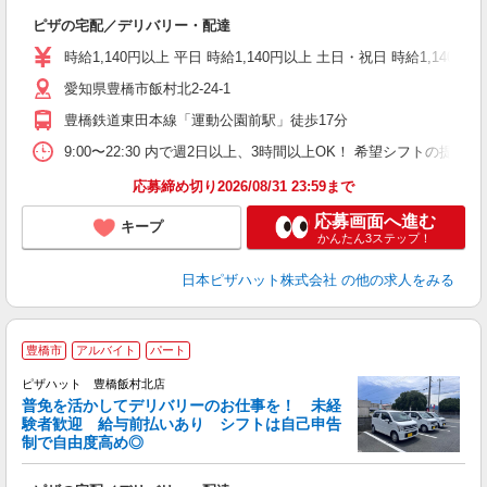
躍
ピザの宅配／デリバリー・配達
（
中
時給1,140円以上 平日 時給1,140円以上 土日・祝日 時給1,140円以
ル
愛知県豊橋市飯村北2-24-1
険
K
豊橋鉄道東田本線「運動公園前駅」徒歩17分
9:00〜22:30 内で週2日以上、3時間以上OK！ 希望シフトの
応募締め切り2026/08/31 23:59まで
応募画面へ進む
キープ
かんたん3ステップ！
日本ピザハット株式会社
の他の求人をみる
豊橋市
アルバイト
パート
ピザハット 豊橋飯村北店
K
普免を活かしてデリバリーのお仕事を！ 未経
験者歓迎 給与前払いあり シフトは自己申告
制で自由度高め◎
ね