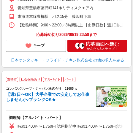
昇
愛知県豊橋市藤沢町141ホリディスクエア内
K
保
東海道本線豊橋駅 バス15分 藤沢町下車
【勤務時間】9:00〜22:00／3時間以上 【出勤日数】週1日以
応募締め切り2026/08/19 23:59まで
応募画面へ進む
キープ
かんたん3ステップ！
日本ケンタッキー・フライド・チキン株式会社
の他の求人をみる
豊橋市
社会保険あり
アルバイト
パート
コンパスグループ・ジャパン株式会社 21685_p
く
【週3日〜OK】大手企業での安定してお仕事
しませんか♪ブランクOK★
大
調理師【アルバイト・パート】
入
歓
時給1,400円〜1,750円 試用期間中 時給1,400円〜1,750円
～