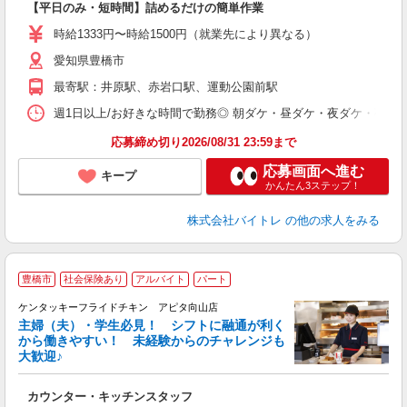
【平日のみ・短時間】詰めるだけの簡単作業
即
活
時給1333円〜時給1500円（就業先により異なる）
（
愛知県豊橋市
短
K
最寄駅：井原駅、赤岩口駅、運動公園前駅
日
髪
週1日以上/お好きな時間で勤務◎ 朝ダケ・昼ダケ・夜ダケ・夜勤など、 ご自
応募締め切り2026/08/31 23:59まで
応募画面へ進む
キープ
かんたん3ステップ！
株式会社バイトレ
の他の求人をみる
豊橋市
社会保険あり
アルバイト
パート
ケンタッキーフライドチキン アピタ向山店
主婦（夫）・学生必見！ シフトに融通が利く
から働きやすい！ 未経験からのチャレンジも
大歓迎♪
見
カウンター・キッチンスタッフ
未