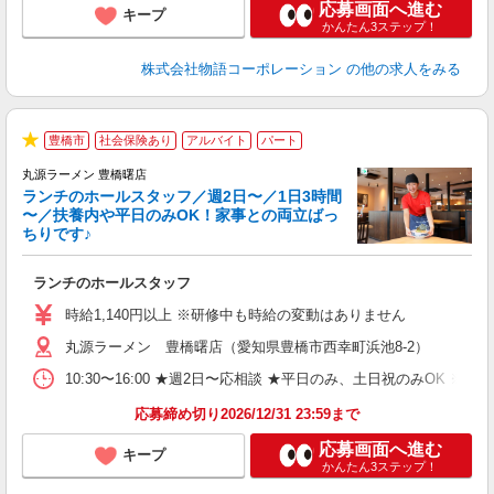
応募画面へ進む
キープ
かんたん3ステップ！
株式会社物語コーポレーション
の他の求人をみる
豊橋市
社会保険あり
アルバイト
パート
★
丸源ラーメン 豊橋曙店
ランチのホールスタッフ／週2日〜／1日3時間
〜／扶養内や平日のみOK！家事との両立ばっ
ちりです♪
一
ランチのホールスタッフ
入
活
時給1,140円以上 ※研修中も時給の変動はありません
（
丸源ラーメン 豊橋曙店（愛知県豊橋市西幸町浜池8-2）
n
日
10:30〜16:00 ★週2日〜応相談 ★平日のみ、土日祝のみO
煙
あ
応募締め切り2026/12/31 23:59まで
応募画面へ進む
キープ
かんたん3ステップ！