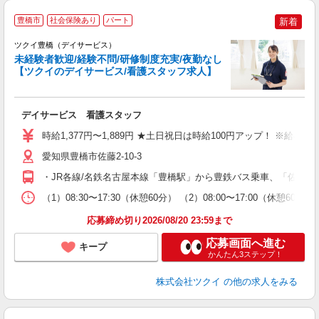
豊橋市
社会保険あり
パート
新着
ツクイ豊橋（デイサービス）
未経験者歓迎/経験不問/研修制度充実/夜勤なし
【ツクイのデイサービス/看護スタッフ求人】
各
デイサービス 看護スタッフ
入
り
時給1,377円〜1,889円 ★土日祝日は時給100円アップ！ ※給
リ
ー
愛知県豊橋市佐藤2-10-3
O
・JR各線/名鉄名古屋本線「豊橋駅」から豊鉄バス乗車、「佐藤東
な
（1）08:30〜17:30（休憩60分） （2）08:00〜17:00（休憩
髪
応募締め切り2026/08/20 23:59まで
応募画面へ進む
キープ
かんたん3ステップ！
株式会社ツクイ
の他の求人をみる