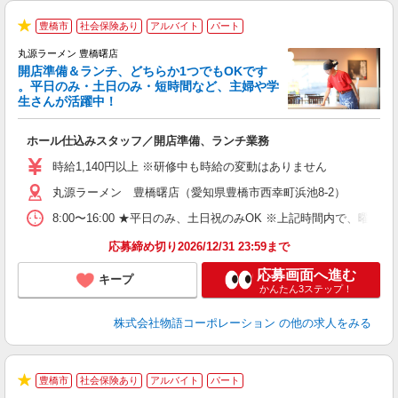
豊橋市
社会保険あり
アルバイト
パート
★
丸源ラーメン 豊橋曙店
開店準備＆ランチ、どちらか1つでもOKです
。平日のみ・土日のみ・短時間など、主婦や学
生さんが活躍中！
き
ホール仕込みスタッフ／開店準備、ランチ業務
入
活
時給1,140円以上 ※研修中も時給の変動はありません
（
丸源ラーメン 豊橋曙店（愛知県豊橋市西幸町浜池8-2）
中
自
8:00〜16:00 ★平日のみ、土日祝のみOK ※上記時間内で
業
食
応募締め切り2026/12/31 23:59まで
応募画面へ進む
キープ
かんたん3ステップ！
株式会社物語コーポレーション
の他の求人をみる
豊橋市
社会保険あり
アルバイト
パート
で
★