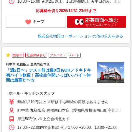
食
10:30〜16:00 ★週2日以上、1日3時間以上 ★平日のみ、
応募締め切り2026/12/31 23:59まで
応募画面へ進む
キープ
かんたん3ステップ！
株式会社物語コーポレーション
の他の求人をみる
豊橋市
社会保険あり
アルバイト
パート
★
町中華 丸福飯店 豊橋向山本店
「週2日〜」テスト前は週0日もOK／ドキドキ
初バイト歓迎！高校生仲間いっぱい♪バイト仲
間は最高だ〜☆
望
ホール・キッチンスタッフ
入
活
時給1,210円以上 ※研修中も時給の変動はありません
（
町中華 丸福飯店 豊橋向山本店（愛知県豊橋市向山町字川北14-1）
中
自
県道502沿い※上立合橋北カド
業
食
17:00〜22:00内で応相談 例／17:00〜20:00、18:0