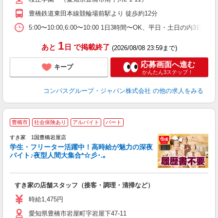
務
豊橋鉄道東田本線競輪場前駅より 徒歩約12分
煙
助
5:00〜10:00,6:00〜10:00 1日3時間〜OK、平日・土日の内3日
1
あと
日
で掲載終了
(2026/08/08 23:59まで)
応募画面へ進む
キープ
かんたん3ステップ！
コンパスグループ・ジャパン株式会社
の他の求人をみる
豊橋市
社会保険あり
アルバイト
パート
すき家 1国豊橋岩屋店
学生・フリーター活躍中！高時給が魅力の深夜
バイト♪夜型人間大集合*☆彡･.｡
つ
すき家の店舗スタッフ（接客・調理・清掃など）
履
ミ
時給1,475円
～
愛知県豊橋市岩屋町字岩屋下47-11
勤