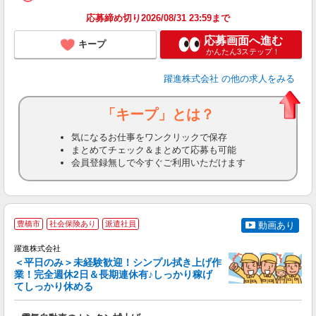
応募締め切り2026/08/31 23:59まで
応募画面へ進む
キープ
かんたん3ステップ！
躍進株式会社
の他の求人をみる
「キープ」とは？
気になるお仕事をワンクリックで保存
まとめてチェック＆まとめて応募も可能
会員登録無しで今すぐご利用いただけます
豊橋市
社会保険あり
派遣社員
動画あり
躍進株式会社
＜平日のみ＞未経験歓迎！シンプル拭き上げ作
業！完全週休2日＆長期連休有♪しっかり稼げ
イ
てしっかり休める
し