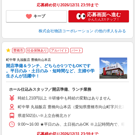
応募締め切り2026/12/31 23:59まで
応募画面へ進む
キープ
かんたん3ステップ！
株式会社物語コーポレーション
の他の求人をみる
豊橋市
社会保険あり
アルバイト
パート
★
町中華 丸福飯店 豊橋向山本店
開店準備＆ランチ、どちらか1つでもOKです
。平日のみ・土日のみ・短時間など、主婦や学
生さんが活躍中！
き
ホール仕込みスタッフ／開店準備、ランチ業務
入
活
時給1,210円以上 ※研修中も時給の変動はありません
（
町中華 丸福飯店 豊橋向山本店（愛知県豊橋市向山町字川北14-1）
中
自
県道502沿い※上立合橋北カド
業
食
9:00〜16:00 ★平日のみ、土日祝のみOK ※上記時間内で
応募締め切り2026/12/31 23:59まで