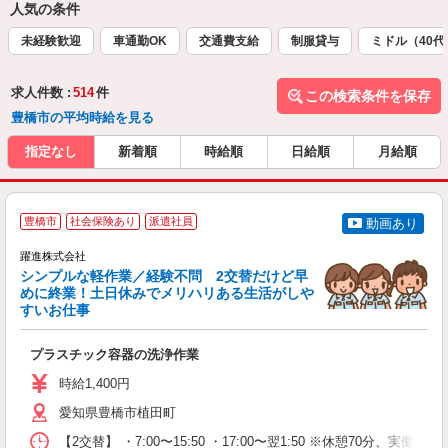
人気の条件
未経験歓迎
車通勤OK
交通費支給
制服貸与
ミドル（40
求人件数 :
514
件
この検索条件を保存
豊橋市の平均時給を見る
指定なし
新着順
時給順
日給順
月給順
豊橋市
社会保険あり
派遣社員
動画あり
躍進株式会社
シンプルな軽作業／経験不問 2交替だけど早
めに終業！土日休みでメリハリある生活がしや
すいお仕事
効
プラスチック容器の洗浄作業
未
通
時給1,400円
愛知県豊橋市植田町
【2交替】 ・7:00〜15:50 ・17:00〜翌1:50 ※休憩70分、実働7時間