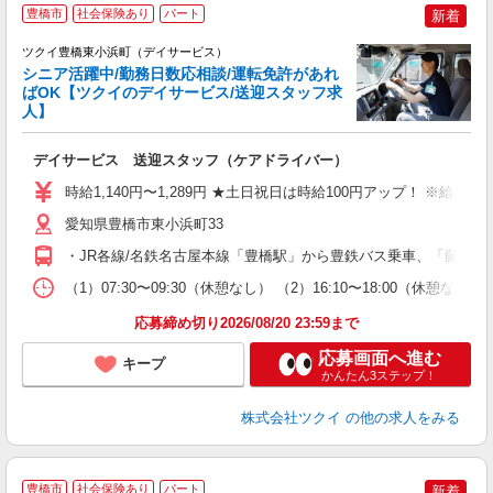
豊橋市
社会保険あり
パート
新着
ツクイ豊橋東小浜町（デイサービス）
シニア活躍中/勤務日数応相談/運転免許があれ
ばOK【ツクイのデイサービス/送迎スタッフ求
人】
各
デイサービス 送迎スタッフ（ケアドライバー）
入
り
時給1,140円〜1,289円 ★土日祝日は時給100円アップ！ ※給
リ
ー
愛知県豊橋市東小浜町33
O
・JR各線/名鉄名古屋本線「豊橋駅」から豊鉄バス乗車、「藤沢町」
な
（1）07:30〜09:30（休憩なし） （2）16:10〜18:00
髪
応募締め切り2026/08/20 23:59まで
応募画面へ進む
キープ
かんたん3ステップ！
株式会社ツクイ
の他の求人をみる
豊橋市
社会保険あり
パート
新着