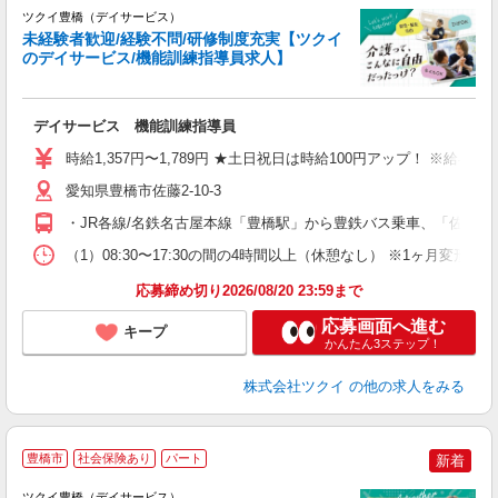
ツクイ豊橋（デイサービス）
未経験者歓迎/経験不問/研修制度充実【ツクイ
のデイサービス/機能訓練指導員求人】
各
デイサービス 機能訓練指導員
入
り
時給1,357円〜1,789円 ★土日祝日は時給100円アップ！ ※給
リ
ー
愛知県豊橋市佐藤2-10-3
O
・JR各線/名鉄名古屋本線「豊橋駅」から豊鉄バス乗車、「佐藤東
な
（1）08:30〜17:30の間の4時間以上（休憩なし） ※1ヶ月変
髪
応募締め切り2026/08/20 23:59まで
応募画面へ進む
キープ
かんたん3ステップ！
株式会社ツクイ
の他の求人をみる
豊橋市
社会保険あり
パート
新着
ツクイ豊橋（デイサービス）