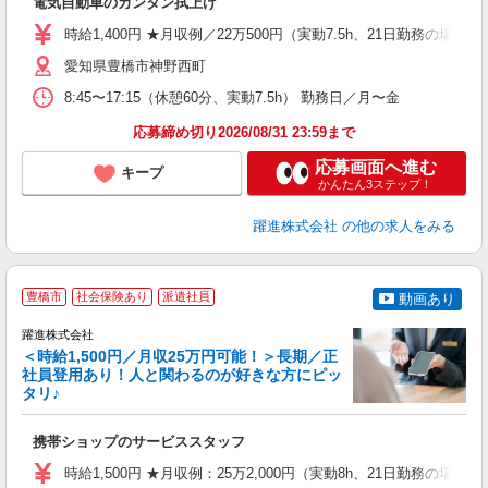
電気自動車のカンタン拭上げ
入
婦
時給1,400円 ★月収例／22万500円（実動7.5h、21日勤務の場合）
制
勤
愛知県豊橋市神野西町
8:45〜17:15（休憩60分、実動7.5h） 勤務日／月〜金
応募締め切り2026/08/31 23:59まで
応募画面へ進む
キープ
かんたん3ステップ！
躍進株式会社
の他の求人をみる
豊橋市
社会保険あり
派遣社員
動画あり
躍進株式会社
＜時給1,500円／月収25万円可能！＞長期／正
社員登用あり！人と関わるのが好きな方にピッ
は
タリ♪
正
携帯ショップのサービススタッフ
未
通
時給1,500円 ★月収例：25万2,000円（実動8h、21日勤務の場合）