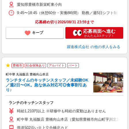
愛知県豊橋市新栄町東小向
9:45〜18:45（休憩60分・実働8時間） 勤務／週5日シフト制
応募締め切り2026/08/31 23:59まで
応募画面へ進む
キープ
かんたん3ステップ！
躍進株式会社
の他の求人をみる
豊橋市
社会保険あり
アルバイト
パート
で
★
町中華 丸福飯店 豊橋向山本店
ランチタイムのキッチンスタッフ／未経験OK
／週2日〜OK。急な休み対応可◎食事割引あ
り♪
の
ランチのキッチンスタッフ
入
活
時給1,210円以上 ※研修中も時給の変動はありません
（
町中華 丸福飯店 豊橋向山本店（愛知県豊橋市向山町字川北14-1）
中
自
県道502沿い※上立合橋北カド