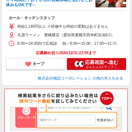
休みもOKです♪
の
ホール・キッチンスタッフ
入
学
時給1,140円以上 ※研修中も時給の変動はありません
活
丸源ラーメン 豊橋曙店（愛知県豊橋市西幸町浜池8-2）
短
の
8:00〜24:00内で応相談 例／8:00〜15:00、17:00
ル
特
応募締め切り2026/12/31 23:59まで
応募画面へ進む
キープ
かんたん3ステップ！
株式会社物語コーポレーション
の他の求人をみる