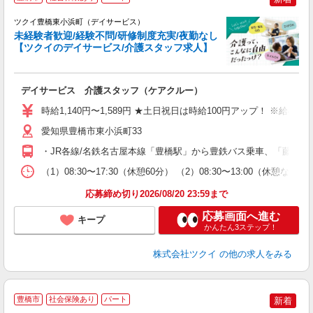
ツクイ豊橋東小浜町（デイサービス）
未経験者歓迎/経験不問/研修制度充実/夜勤なし
【ツクイのデイサービス/介護スタッフ求人】
各
デイサービス 介護スタッフ（ケアクルー）
入
り
時給1,140円〜1,589円 ★土日祝日は時給100円アップ！ ※給
リ
ー
愛知県豊橋市東小浜町33
O
・JR各線/名鉄名古屋本線「豊橋駅」から豊鉄バス乗車、「藤沢町」
な
（1）08:30〜17:30（休憩60分） （2）08:30〜13:00（
髪
応募締め切り2026/08/20 23:59まで
応募画面へ進む
キープ
かんたん3ステップ！
株式会社ツクイ
の他の求人をみる
豊橋市
社会保険あり
パート
新着