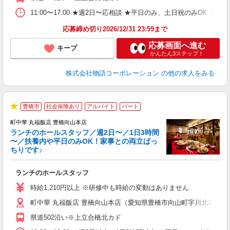
業
食
11:00〜17:00 ★週2日〜応相談 ★平日のみ、土日祝のみO
応募締め切り2026/12/31 23:59まで
応募画面へ進む
キープ
かんたん3ステップ！
株式会社物語コーポレーション
の他の求人をみる
豊橋市
社会保険あり
アルバイト
パート
★
町中華 丸福飯店 豊橋向山本店
ランチのホールスタッフ／週2日〜／1日3時間
〜／扶養内や平日のみOK！家事との両立ばっ
ちりです♪
一
ランチのホールスタッフ
入
活
時給1,210円以上 ※研修中も時給の変動はありません
（
町中華 丸福飯店 豊橋向山本店（愛知県豊橋市向山町字川北14-1）
中
自
県道502沿い※上立合橋北カド
業