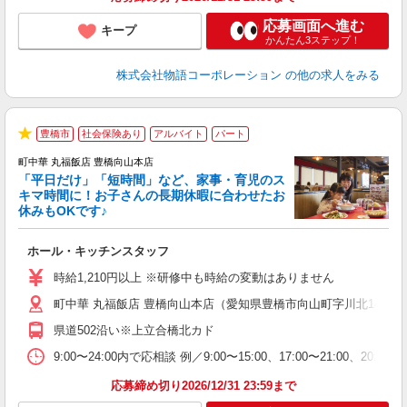
応募画面へ進む
キープ
かんたん3ステップ！
株式会社物語コーポレーション
の他の求人をみる
豊橋市
社会保険あり
アルバイト
パート
★
町中華 丸福飯店 豊橋向山本店
「平日だけ」「短時間」など、家事・育児のス
キマ時間に！お子さんの長期休暇に合わせたお
休みもOKです♪
の
ホール・キッチンスタッフ
入
活
時給1,210円以上 ※研修中も時給の変動はありません
（
町中華 丸福飯店 豊橋向山本店（愛知県豊橋市向山町字川北14-1）
中
自
県道502沿い※上立合橋北カド
業
食
9:00〜24:00内で応相談 例／9:00〜15:00、17:00〜
応募締め切り2026/12/31 23:59まで