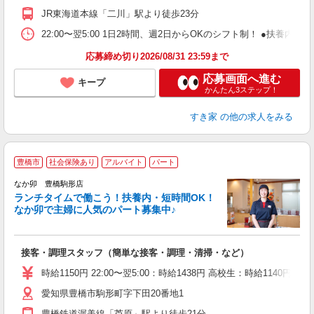
社
JR東海道本線「二川」駅より徒歩23分
22:00〜翌5:00 1日2時間、週2日からOKのシフト制！ ●扶養内勤務
応募締め切り2026/08/31 23:59まで
応募画面へ進む
キープ
かんたん3ステップ！
すき家
の他の求人をみる
豊橋市
社会保険あり
アルバイト
パート
気
なか卯 豊橋駒形店
ランチタイムで働こう！扶養内・短時間OK！
なか卯で主婦に人気のパート募集中♪
き
接客・調理スタッフ（簡単な接客・調理・清掃・など）
未
O
時給1150円 22:00〜翌5:00：時給1438円 高校生：時給1140円
イ
愛知県豊橋市駒形町字下田20番地1
補
豊橋鉄道渥美線「芦原」駅より徒歩21分