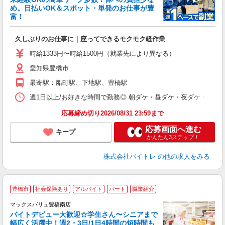
め。日払いOK＆スポット・単発のお仕事が豊
富！
ス
ロ
久しぶりのお仕事に｜座ってできるモクモク軽作業
即
活
時給1333円〜時給1500円（就業先により異なる）
（
愛知県豊橋市
短
K
最寄駅：船町駅、下地駅、豊橋駅
日
髪
週1日以上/お好きな時間で勤務◎ 朝ダケ・昼ダケ・夜ダケ・夜勤など、 ご自
応募締め切り2026/08/31 23:59まで
応募画面へ進む
キープ
かんたん3ステップ！
株式会社バイトレ
の他の求人をみる
豊橋市
社会保険あり
アルバイト
パート
職業紹介
マックスバリュ豊橋南店
バイトデビュー大歓迎☆学生さん〜シニアまで
幅広く活躍中！週2・3日/1日4時間の短時間も