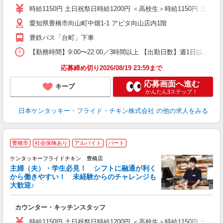
ダ
時給1150円 土日祝祭日時給1200円 ＜高校生＞時給1150円 土日祝
昇
愛知県豊橋市向山町中畑1-1 アピタ向山店内1階
K
保
豊鉄バス「台町」下車
【勤務時間】9:00〜22:00／3時間以上 【出勤日数】週1日以
応募締め切り2026/08/19 23:59まで
応募画面へ進む
キープ
かんたん3ステップ！
日本ケンタッキー・フライド・チキン株式会社
の他の求人をみる
豊橋市
社会保険あり
アルバイト
パート
ケンタッキーフライドチキン 豊橋店
主婦（夫）・学生必見！ シフトに融通が利く
から働きやすい！ 未経験からのチャレンジも
大歓迎♪
見
カウンター・キッチンスタッフ
未
ダ
時給1150円 土日祝祭日時給1200円 ＜高校生＞時給1150円 土日祝