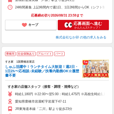
24時間募集 上記時間内で週1日、1日2時間からOK（シフト制） 
応募締め切り2026/08/31 23:59まで
応募画面へ進む
キープ
かんたん3ステップ！
株式会社なか卯
の他の求人をみる
≪
豊橋市
社会保険あり
アルバイト
パート
すき家 1国豊橋岩屋店
しゅふ活躍中！ランチタイム大歓迎！週2日・
安
1日2h〜応相談♪未経験／扶養内勤務OK☆履歴
書不要
の
すき家の店舗スタッフ（接客・調理・清掃など）
履
タ
時給1,180円 ※22:00〜翌5:00：時給1,475円 ※高校生時給1,150
（
愛知県豊橋市岩屋町字岩屋下47-11
夜
事
JR東海道本線「二川」駅より徒歩23分