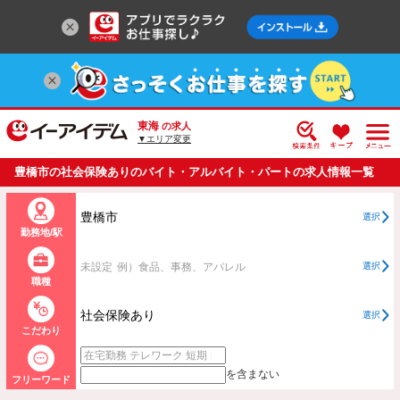
東海
の求人
▼エリア変更
豊橋市の社会保険ありのバイト・アルバイト・パートの求人情報一覧
豊橋市
選択
勤務地/駅
未設定
例）食品、事務、アパレル
選択
職種
社会保険あり
選択
こだわり
を含まない
フリーワード