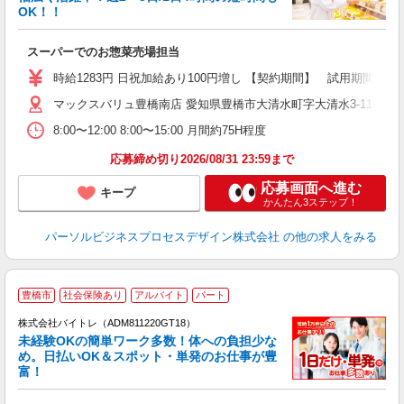
な
OK！！
間
スーパーでのお惣菜売場担当
時給1283円 日祝加給あり100円増し 【契約期間】 試用期間3
マックスバリュ豊橋南店 愛知県豊橋市大清水町字大清水3-1181
8:00〜12:00 8:00〜15:00 月間約75H程度
応募締め切り2026/08/31 23:59まで
応募画面へ進む
キープ
かんたん3ステップ！
パーソルビジネスプロセスデザイン株式会社
の他の求人をみる
豊橋市
社会保険あり
アルバイト
パート
株式会社バイトレ（ADM811220GT18）
未経験OKの簡単ワーク多数！体への負担少な
め。日払いOK＆スポット・単発のお仕事が豊
富！
ス
ロ