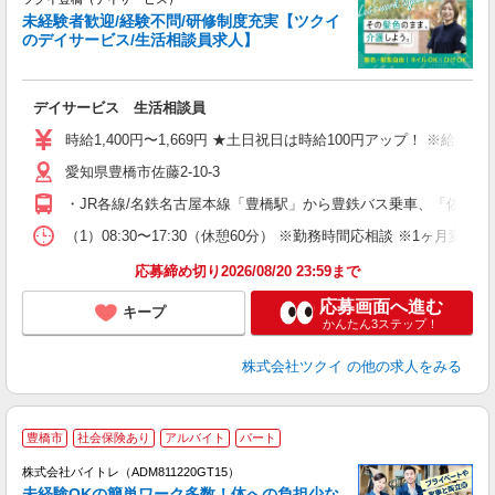
未経験者歓迎/経験不問/研修制度充実【ツクイ
のデイサービス/生活相談員求人】
各
デイサービス 生活相談員
入
り
時給1,400円〜1,669円 ★土日祝日は時給100円アップ！ ※給
リ
ー
愛知県豊橋市佐藤2-10-3
O
・JR各線/名鉄名古屋本線「豊橋駅」から豊鉄バス乗車、「佐藤東
な
（1）08:30〜17:30（休憩60分） ※勤務時間応相談 ※1ヶ
髪
応募締め切り2026/08/20 23:59まで
応募画面へ進む
キープ
かんたん3ステップ！
株式会社ツクイ
の他の求人をみる
豊橋市
社会保険あり
アルバイト
パート
株式会社バイトレ（ADM811220GT15）
未経験OKの簡単ワーク多数！体への負担少な