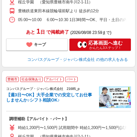
桜丘学園 （愛知県豊橋市南牛川2-1-11）
用
退
豊橋鉄道東田本線競輪場前駅より 徒歩約12分
分
助
05:00〜10:00 6:00〜10:30 1日3時間〜OK、平日・土日の内
1
あと
日
で掲載終了
(2026/08/08 23:59まで)
応募画面へ進む
キープ
かんたん3ステップ！
コンパスグループ・ジャパン株式会社
の他の求人をみる
豊橋市
社会保険あり
アルバイト
パート
コンパスグループ・ジャパン株式会社 21685_p
く
【週3日〜OK】大手企業での安定してお仕事
しませんか♪シフト相談OK♪
大
調理補助【アルバイト・パート】
入
歓
時給1,200円〜1,500円 試用期間中 時給1,200円〜1,500円
～
桜丘学園 （愛知県豊橋市南牛川2-1-11）
用