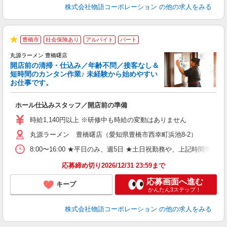
株式会社物語コーポレーション
の他の求人をみる
豊橋市
社会保険あり
アルバイト
パート
★
丸源ラーメン 豊橋曙店
開店前の清掃・仕込み／年齢不問／接客なし＆
短時間のカンタン作業♪ 未経験から始めやすい
お仕事です。
得
ホール仕込みスタッフ／開店前の準備
入
婦
時給1,140円以上 ※研修中も時給の変動はありません
～
丸源ラーメン 豊橋曙店（愛知県豊橋市西幸町浜池8-2）
不
日
8:00〜16:00 ★平日のみ、週5日 ★土日祝勤務や、上記時
上
な
応募締め切り2026/12/31 23:59まで
応募画面へ進む
キープ
かんたん3ステップ！
株式会社物語コーポレーション
の他の求人をみる