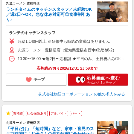
丸源ラーメン 豊橋曙店
ランチタイムのキッチンスタッフ／未経験OK
／週2日〜OK。急な休み対応可◎食事割引あ
り♪
お
ランチのキッチンスタッフ
入
活
時給1,140円以上 ※研修中も時給の変動はありません
（
丸源ラーメン 豊橋曙店（愛知県豊橋市西幸町浜池8-2）
n
の
10:30〜16:00 ★週2日〜応相談 ★平日のみ、土日祝のみO
グ
割
応募締め切り2026/12/31 23:59まで
応募画面へ進む
キープ
かんたん3ステップ！
株式会社物語コーポレーション
の他の求人をみる
豊橋市
社会保険あり
アルバイト
パート
★
丸源ラーメン 豊橋曙店
「平日だけ」「短時間」など、家事・育児のス
キマ時間に！お子さんの長期休暇に合わせたお