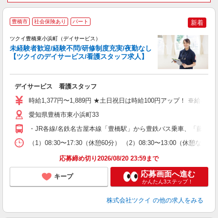
豊橋市
社会保険あり
パート
新着
ツクイ豊橋東小浜町（デイサービス）
未経験者歓迎/経験不問/研修制度充実/夜勤なし
【ツクイのデイサービス/看護スタッフ求人】
各
デイサービス 看護スタッフ
入
り
時給1,377円〜1,889円 ★土日祝日は時給100円アップ！ ※給
リ
ー
愛知県豊橋市東小浜町33
O
・JR各線/名鉄名古屋本線「豊橋駅」から豊鉄バス乗車、「藤沢町」
な
（1）08:30〜17:30（休憩60分） （2）08:30〜13:00
髪
応募締め切り2026/08/20 23:59まで
応募画面へ進む
キープ
かんたん3ステップ！
株式会社ツクイ
の他の求人をみる