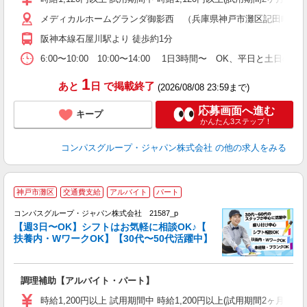
～
メディカルホームグランダ御影西 （兵庫県神戸市灘区記田町2-1-
用
2
阪神本線石屋川駅より 徒歩約1分
内
な
6:00〜10:00 10:00〜14:00 1日3時間〜 OK、平日と土日
1
あと
日
で掲載終了
(2026/08/08 23:59まで)
応募画面へ進む
キープ
かんたん3ステップ！
コンパスグループ・ジャパン株式会社
の他の求人をみる
神戸市灘区
交通費支給
アルバイト
パート
コンパスグループ・ジャパン株式会社 21587_p
く
【週3日〜OK】シフトはお気軽に相談OK♪【
扶養内・WワークOK】【30代〜50代活躍中】
大
調理補助【アルバイト・パート】
入
歓
時給1,200円以上 試用期間中 時給1,200円以上(試用期間2ヶ月