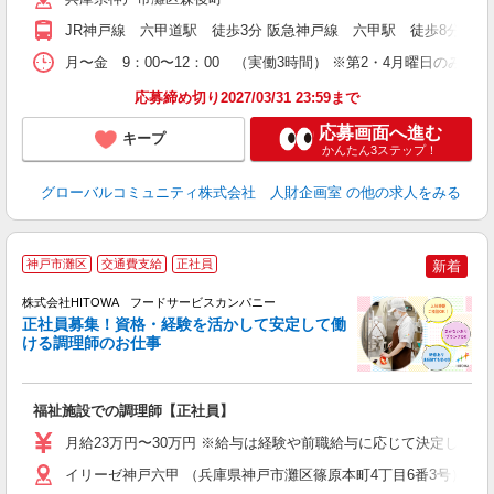
JR神戸線 六甲道駅 徒歩3分 阪急神戸線 六甲駅 徒歩8分 阪
月〜金 9：00〜12：00 （実働3時間） ※第2・4月曜日のみ
応募締め切り2027/03/31 23:59まで
応募画面へ進む
キープ
かんたん3ステップ！
グローバルコミュニティ株式会社 人財企画室
の他の求人をみる
神戸市灘区
交通費支給
正社員
新着
務
株式会社HITOWA フードサービスカンパニー
正社員募集！資格・経験を活かして安定して働
ける調理師のお仕事
食
の
福祉施設での調理師【正社員】
朝
e
月給23万円〜30万円 ※給与は経験や前職給与に応じて決定します。
迎
イリーゼ神戸六甲 （兵庫県神戸市灘区篠原本町4丁目6番3号）
ル