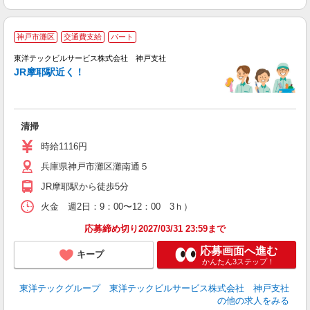
神戸市灘区
交通費支給
パート
未
東洋テックビルサービス株式会社 神戸支社
～
JR摩耶駅近く！
通
清掃
時給1116円
兵庫県神戸市灘区灘南通５
JR摩耶駅から徒歩5分
火金 週2日：9：00〜12：00 3ｈ）
応募締め切り2027/03/31 23:59まで
応募画面へ進む
キープ
かんたん3ステップ！
東洋テックグループ 東洋テックビルサービス株式会社 神戸支社
の他の求人をみる