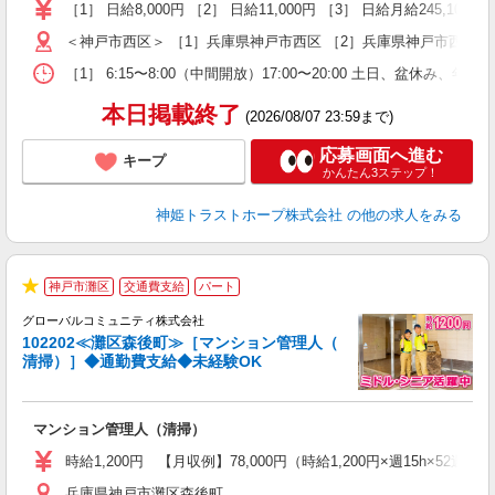
早
［1］ 日給8,000円 ［2］ 日給11,000円 ［3］ 日給月給245,100円 
＜神戸市西区＞ ［1］兵庫県神戸市西区 ［2］兵庫県神戸市西区 
［1］ 6:15〜8:00（中間開放）17:00〜20:00 土日、盆休み、年末年
本日掲載終了
(2026/08/07 23:59まで)
応募画面へ進む
キープ
かんたん3ステップ！
神姫トラストホープ株式会社
の他の求人をみる
神戸市灘区
交通費支給
パート
★
グローバルコミュニティ株式会社
102202≪灘区森後町≫［マンション管理人（
清掃）］◆通勤費支給◆未経験OK
き
躍
マンション管理人（清掃）
入
ル
時給1,200円 【月収例】78,000円（時給1,200円×週15h×52週/
躍
兵庫県神戸市灘区森後町
な