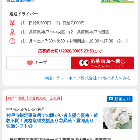
放は自由時間♪
中
女
送迎ドライバー
～
会
［1］日給8,500円 ［2］日給7,000円
［1］兵庫県神戸市中央区 ［2］兵庫県神戸市灘区
［1］月〜土／7:30〜9:30（中間開放）16:00〜17:30 ［2］月〜金／7
応募締め切り2026/09/05 23:59まで
応募画面へ進む
キープ
かんたん3ステップ！
神姫トラストホープ株式会社
の他の求人をみる
神戸市灘区
交通費支給
正社員
動画あり
NPO法人みちしるべ神戸
神戸市指定事業所での障がい者支援◇資格・経
験不問！資格取得支援あり◎昇給・賞与あり！
快適シフト◎
実
神戸市指定障害福祉サービス事業所での障がい者支援員