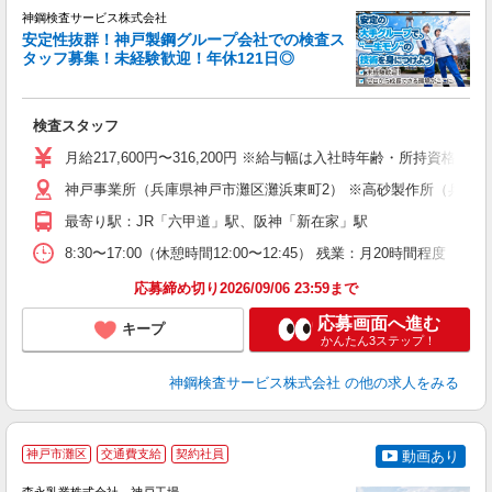
神鋼検査サービス株式会社
安定性抜群！神戸製鋼グループ会社での検査ス
タッフ募集！未経験歓迎！年休121日◎
に
心
検査スタッフ
入
り
月給217,600円〜316,200円 ※給与幅は入社時年齢・所持資格に
勤
神戸事業所（兵庫県神戸市灘区灘浜東町2） ※高砂製作所（兵庫県高
ン
最寄り駅：JR「六甲道」駅、阪神「新在家」駅
8:30〜17:00（休憩時間12:00〜12:45） 残業：月20時間程度（
応募締め切り2026/09/06 23:59まで
応募画面へ進む
キープ
かんたん3ステップ！
神鋼検査サービス株式会社
の他の求人をみる
神戸市灘区
交通費支給
契約社員
動画あり