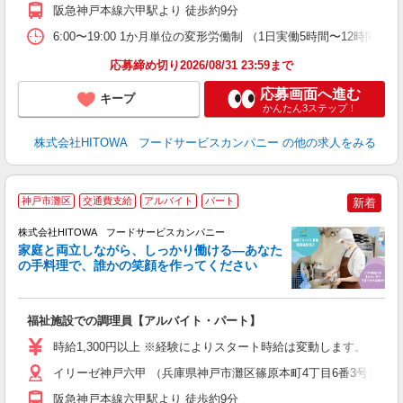
阪急神戸本線六甲駅より 徒歩約9分
り
煙
6:00〜19:00 1か月単位の変形労働制 （1日実働5時間〜12時間） シフト例
食
応募締め切り2026/08/31 23:59まで
応募画面へ進む
キープ
かんたん3ステップ！
株式会社HITOWA フードサービスカンパニー
の他の求人をみる
神戸市灘区
交通費支給
アルバイト
パート
新着
ー
株式会社HITOWA フードサービスカンパニー
家庭と両立しながら、しっかり働ける―あなた
の手料理で、誰かの笑顔を作ってください
て
福祉施設での調理員【アルバイト・パート】
朝
募
時給1,300円以上 ※経験によりスタート時給は変動します。 ※
迎
学
イリーゼ神戸六甲 （兵庫県神戸市灘区篠原本町4丁目6番3号）
活
阪急神戸本線六甲駅より 徒歩約9分