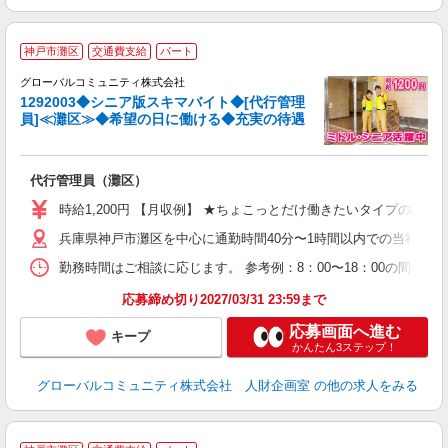
神戸市灘区
交通費支給
パート
グローバルコミュニティ株式会社
1292003◆シニア版スキマバイト◆[代行管理
員]≪灘区≫◆希望の日に働ける◆充実の待遇
方
く
代行管理員（灘区）
入
歴
時給1,200円 【月収例】 ★ちょこっとだけ働きたいタイプのAさん(入社2カ
（
兵庫県神戸市灘区を中心に通勤時間40分〜1時間以内での当社指定
残
勤務時間はご相談に応じます。 参考例：8：00〜18：00の間で
応募締め切り2027/03/31 23:59まで
応募画面へ進む
キープ
かんたん3ステップ！
グローバルコミュニティ株式会社 人財企画室
の他の求人をみる