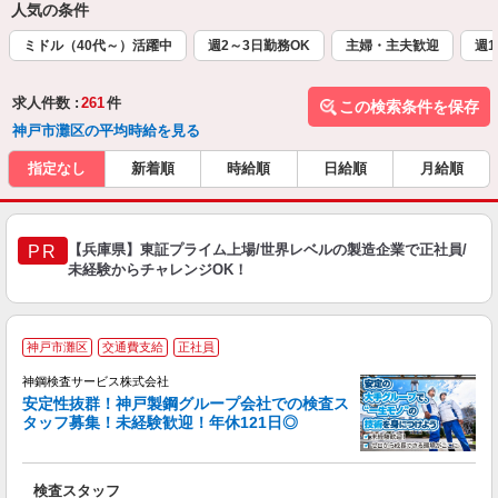
人気の条件
ミドル（40代～）活躍中
週2～3日勤務OK
主婦・主夫歓迎
週1
求人件数 :
261
件
この検索条件を保存
神戸市灘区の平均時給を見る
指定なし
新着順
時給順
日給順
月給順
【兵庫県】東証プライム上場/世界レベルの製造企業で正社員/
PR
未経験からチャレンジOK！
「
神戸市灘区
交通費支給
正社員
タ
神鋼検査サービス株式会社
安定性抜群！神戸製鋼グループ会社での検査ス
タッフ募集！未経験歓迎！年休121日◎
の
検査スタッフ
入