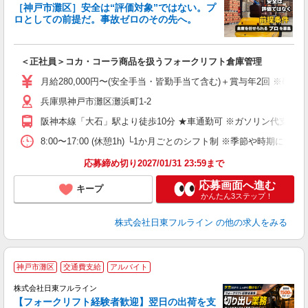
［神戸市灘区］安全は“評価対象”ではない。プ
ロとしての前提だ。事故ゼロのその先へ。
グ
＜正社員＞コカ・コーラ商品を扱うフォークリフト倉庫管理
入
経
月給280,000円〜(安全手当・皆勤手当て含む)＋賞与年2回 ※研修期
（
兵庫県神戸市灘区灘浜町1-2
昼
阪神本線「大石」駅より徒歩10分 ★車通勤可 ※ガソリン代支給
制
8:00〜17:00 (休憩1h) └1か月ごとのシフト制 ※季節や時期に
応募締め切り2027/01/31 23:59まで
応募画面へ進む
キープ
かんたん3ステップ！
株式会社日東フルライン
の他の求人をみる
神戸市灘区
交通費支給
アルバイト
株式会社日東フルライン
【フォークリフト経験者歓迎】翌日の出荷を支