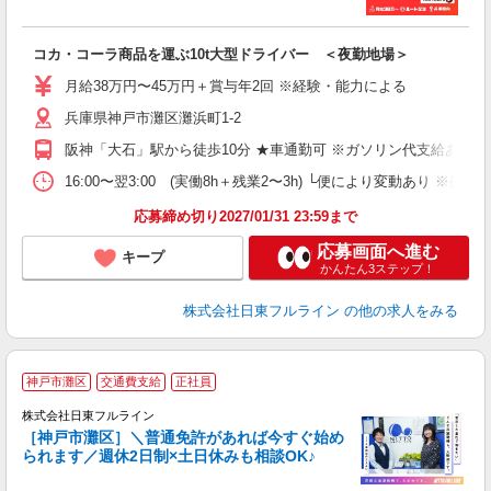
必
せ
入
コカ・コーラ商品を運ぶ10t大型ドライバー ＜夜勤地場＞
経
ス
月給38万円〜45万円＋賞与年2回 ※経験・能力による
勤
兵庫県神戸市灘区灘浜町1-2
ど
阪神「大石」駅から徒歩10分 ★車通勤可 ※ガソリン代支給あり
16:00〜翌3:00 (実働8h＋残業2〜3h) └便により変動あり
応募締め切り2027/01/31 23:59まで
応募画面へ進む
キープ
かんたん3ステップ！
株式会社日東フルライン
の他の求人をみる
神戸市灘区
交通費支給
正社員
株式会社日東フルライン
［神戸市灘区］＼普通免許があれば今すぐ始め
られます／週休2日制×土日休みも相談OK♪
庭
用