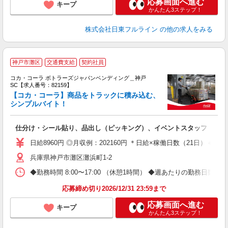
応募画面へ進む
キープ
かんたん3ステップ！
株式会社日東フルライン
の他の求人をみる
神戸市灘区
交通費支給
契約社員
コカ・コーラ ボトラーズジャパンベンディング＿神戸
SC【求人番号：82159】
【コカ・コーラ】商品をトラックに積み込む、
シンプルバイト！
別
仕分け・シール貼り、品出し（ピッキング）、イベントスタッフ
未
企
日給8960円 ◎月収例：202160円 ＊日給×稼働日数（21日）＋残業手
兵庫県神戸市灘区灘浜町1-2
◆勤務時間 8:00〜17:00 （休憩1時間） ◆週あたりの勤務日数 
応募締め切り2026/12/31 23:59まで
応募画面へ進む
キープ
かんたん3ステップ！