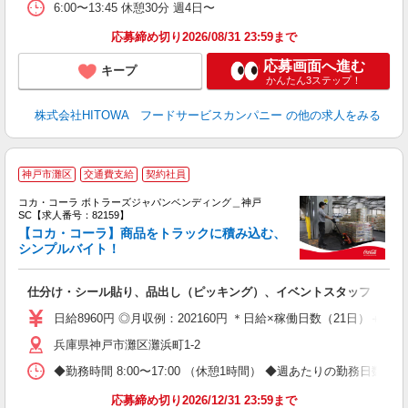
6:00〜13:45 休憩30分 週4日〜
あ
応募締め切り2026/08/31 23:59まで
応募画面へ進む
キープ
かんたん3ステップ！
株式会社HITOWA フードサービスカンパニー
の他の求人をみる
神戸市灘区
交通費支給
契約社員
コカ・コーラ ボトラーズジャパンベンディング＿神戸
SC【求人番号：82159】
【コカ・コーラ】商品をトラックに積み込む、
シンプルバイト！
未
企
仕分け・シール貼り、品出し（ピッキング）、イベントスタッフ
日給8960円 ◎月収例：202160円 ＊日給×稼働日数（21日）＋残業手
兵庫県神戸市灘区灘浜町1-2
◆勤務時間 8:00〜17:00 （休憩1時間） ◆週あたりの勤務日数 
応募締め切り2026/12/31 23:59まで