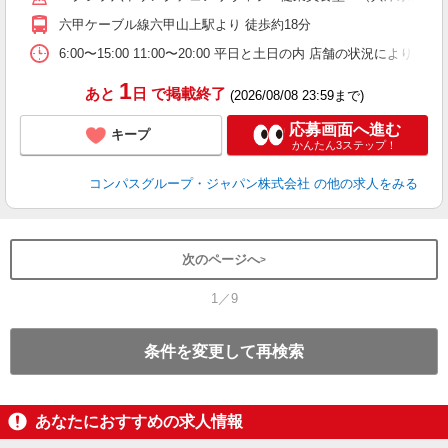
休
六甲ケーブル線六甲山上駅より 徒歩約18分
い
6:00〜15:00 11:00〜20:00 平日と土日の内 店舗の状況により
1
あと
日
で掲載終了
(2026/08/08 23:59まで)
応募画面へ進む
キープ
かんたん3ステップ！
コンパスグループ・ジャパン株式会社
の他の求人をみる
次のページへ
1／9
条件を変更して再検索
あなたにおすすめの求人情報