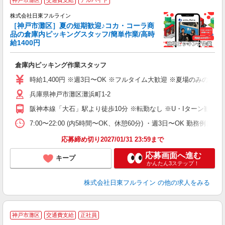
神戸市灘区
交通費支給
アルバイト
7
イ
株式会社日東フルライン
0
［神戸市灘区］夏の短期歓迎♪コカ・コーラ商
L
品の倉庫内ピッキングスタッフ/簡単作業/高時
未
給1400円
O
タ
倉庫内ピッキング作業スタッフ
支
時給1,400円 ※週3日〜OK ※フルタイム大歓迎 ※夏場のみの短
兵庫県神戸市灘区灘浜町1-2
阪神本線「大石」駅より徒歩10分 ※転勤なし ※U・Iターン歓迎
7:00〜22:00 (内5時間〜OK、休憩60分) ・週3日〜OK 勤務例
応募締め切り2027/01/31 23:59まで
応募画面へ進む
キープ
かんたん3ステップ！
株式会社日東フルライン
の他の求人をみる
神戸市灘区
交通費支給
正社員