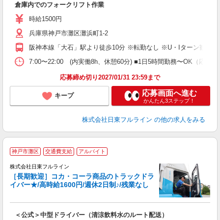
倉庫内でのフォークリフト作業
経
（
時給1500円
バ
兵庫県神戸市灘区灘浜町1-2
阪神本線「大石」駅より徒歩10分 ※転勤なし ※U・Iターン歓迎
7:00〜22:00 (内実働8h、休憩60分) ■1日5時間勤務〜OK
応募締め切り2027/01/31 23:59まで
応募画面へ進む
キープ
かんたん3ステップ！
株式会社日東フルライン
の他の求人をみる
神戸市灘区
交通費支給
アルバイト
株式会社日東フルライン
［長期歓迎］コカ・コーラ商品のトラックドラ
高
イバー★/高時給1600円/週休2日制♪/残業なし
の
で
入
＜公式＞中型ドライバー（清涼飲料水のルート配送）
経