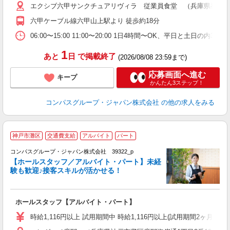
エクシブ六甲サンクチュアリヴィラ 従業員食堂 （兵庫県神戸市灘区
用
勤
六甲ケーブル線六甲山上駅より 徒歩約18分
夜
助
06:00〜15:00 11:00〜20:00 1日4時間〜OK、平日と土日の内
1
あと
日
で掲載終了
(2026/08/08 23:59まで)
応募画面へ進む
キープ
かんたん3ステップ！
コンパスグループ・ジャパン株式会社
の他の求人をみる
神戸市灘区
交通費支給
アルバイト
パート
コンパスグループ・ジャパン株式会社 39322_p
く
【ホールスタッフ／アルバイト・パート】未経
験も歓迎♪接客スキルが活かせる！
大
ホールスタッフ【アルバイト・パート】
入
歓
時給1,116円以上 試用期間中 時給1,116円以上(試用期間2ヶ月
～