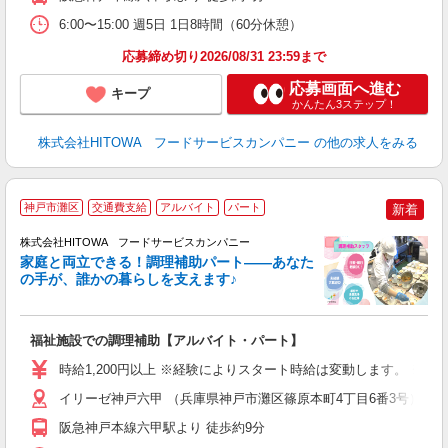
6:00〜15:00 週5日 1日8時間（60分休憩）
取
応募締め切り2026/08/31 23:59まで
応募画面へ進む
キープ
かんたん3ステップ！
株式会社HITOWA フードサービスカンパニー
の他の求人をみる
神戸市灘区
交通費支給
アルバイト
パート
新着
調
株式会社HITOWA フードサービスカンパニー
家庭と両立できる！調理補助パート――あなた
の手が、誰かの暮らしを支えます♪
し
ン
福祉施設での調理補助【アルバイト・パート】
朝
場
時給1,200円以上 ※経験によりスタート時給は変動します。 ※
第
ブ
イリーゼ神戸六甲 （兵庫県神戸市灘区篠原本町4丁目6番3号）
ニ
阪急神戸本線六甲駅より 徒歩約9分
制