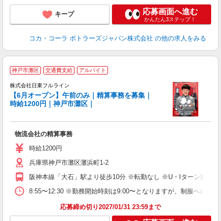
応募画面へ進む
キープ
かんたん3ステップ！
コカ・コーラ ボトラーズジャパン株式会社
の他の求人をみる
神戸市灘区
交通費支給
アルバイト
を
株式会社日東フルライン
W
【6月オープン】午前のみ｜精算事務を募集｜
時給1200円｜神戸市灘区｜
連
す
入
物流会社の精算事務
経
（
時給1200円
バ
兵庫県神戸市灘区灘浜町1-2
阪神本線「大石」駅より徒歩10分 ※転勤なし ※U・Iターン歓迎
8:55〜12:30 ※勤務開始時刻は9:00〜となりますが、制服
応募締め切り2027/01/31 23:59まで