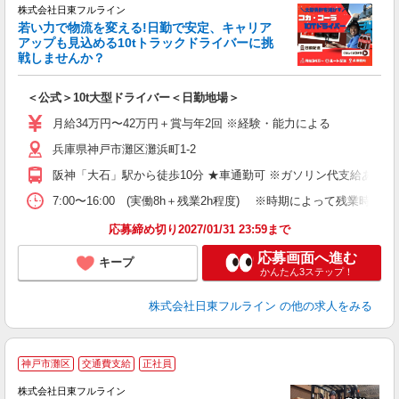
を
株式会社日東フルライン
4
若い力で物流を変える!日勤で安定、キャリア
アップも見込める10tトラックドライバーに挑
い
戦しませんか？
ら
入
＜公式＞10t大型ドライバー＜日勤地場＞
経
ス
月給34万円〜42万円＋賞与年2回 ※経験・能力による
O
兵庫県神戸市灘区灘浜町1-2
ど
阪神「大石」駅から徒歩10分 ★車通勤可 ※ガソリン代支給あり
7:00〜16:00 (実働8h＋残業2h程度) ※時期によって残業時間
応募締め切り2027/01/31 23:59まで
応募画面へ進む
キープ
かんたん3ステップ！
株式会社日東フルライン
の他の求人をみる
神戸市灘区
交通費支給
正社員
務
株式会社日東フルライン