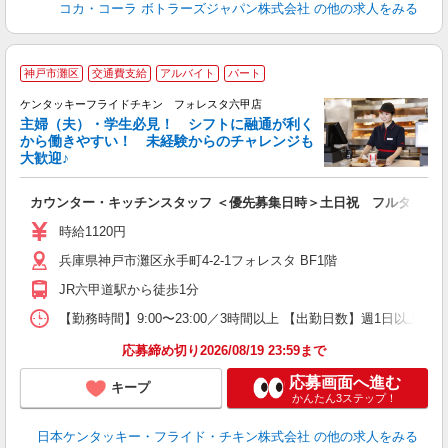
コカ・コーラ ボトラーズジャパン株式会社
の他の求人をみる
神戸市灘区
交通費支給
アルバイト
パート
ケンタッキーフライドチキン フォレスタ六甲店
主婦（夫）・学生必見！ シフトに融通が利く
から働きやすい！ 未経験からのチャレンジも
大歓迎♪
見
カウンター・キッチンスタッフ ＜優先募集日時＞土日祝 フルタイム
未
ダ
時給1120円
昇
兵庫県神戸市灘区永手町4-2-1フォレスタ BF1階
K
保
JR六甲道駅から徒歩1分
【勤務時間】9:00〜23:00／3時間以上 【出勤日数】週1日以
応募締め切り2026/08/19 23:59まで
応募画面へ進む
キープ
かんたん3ステップ！
日本ケンタッキー・フライド・チキン株式会社
の他の求人をみる