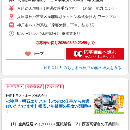
職
与
月給240,700円（処遇改善手当含む） （経験・能力による・資格手
ン
兵庫県神戸市灘区摩耶埠頭ケイヒン株式会社内 ワークプロジェク
神戸市バス29系統「摩耶大橋」下車、徒歩3分
8:30〜17:30（休憩60分） ※残業あり
応募締め切り2026/08/30 23:59まで
応募画面へ進む
キープ
かんたん3ステップ！
ＮＰＯ法人 みちしるべ神戸
の他の求人をみる
神戸市灘区
交通費支給
アルバイト
神姫トラストホープ株式会社
≪神戸・明石エリア≫【5つのお仕事からお選
びいただけます】幅広い年齢層の男女が活躍中
！
ラ
［1］企業送迎マイクロバス運転業務 ［2］西区高塚台の工業団地内に
女