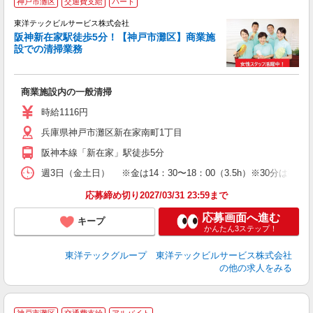
神戸市灘区
交通費支給
パート
未
東洋テックビルサービス株式会社
ル
阪神新在家駅徒歩5分！【神戸市灘区】商業施
支
設での清掃業務
商業施設内の一般清掃
時給1116円
兵庫県神戸市灘区新在家南町1丁目
阪神本線「新在家」駅徒歩5分
週3日（金土日） ※金は14：30〜18：00（3.5h）※30分は事
応募締め切り2027/03/31 23:59まで
応募画面へ進む
キープ
かんたん3ステップ！
東洋テックグループ 東洋テックビルサービス株式会社
の他の求人をみる