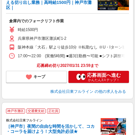
える切り出し業務｜高時給1500円｜神戸市灘
給
区｜
と
入
倉庫内でのフォークリフト作業
経
（
時給1500円
バ
兵庫県神戸市灘区灘浜町1-2
阪神本線「大石」駅より徒歩10分 ※転勤なし ※U・Iターン歓迎
17:00〜22:00 (実働5時間) ■週3日勤務〜可能 ■シフト調整可
応募締め切り2027/01/31 23:59まで
応募画面へ進む
キープ
かんたん3ステップ！
株式会社日東フルライン
の他の求人をみる
神戸市灘区
交通費支給
正社員
株式会社日東フルライン
［神戸市］夜間の自由な時間を活かして、コカ
総
・コーラを届けよう！大型免許必須★