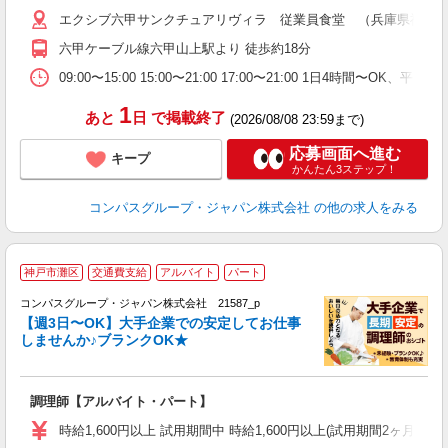
～
エクシブ六甲サンクチュアリヴィラ 従業員食堂 （兵庫県神戸市灘区
用
務
六甲ケーブル線六甲山上駅より 徒歩約18分
深
助
09:00〜15:00 15:00〜21:00 17:00〜21:00 1日4時間〜
1
あと
日
で掲載終了
(2026/08/08 23:59まで)
応募画面へ進む
キープ
かんたん3ステップ！
コンパスグループ・ジャパン株式会社
の他の求人をみる
神戸市灘区
交通費支給
アルバイト
パート
コンパスグループ・ジャパン株式会社 21587_p
く
【週3日〜OK】大手企業での安定してお仕事
しませんか♪ブランクOK★
大
調理師【アルバイト・パート】
入
歓
時給1,600円以上 試用期間中 時給1,600円以上(試用期間2ヶ月
～