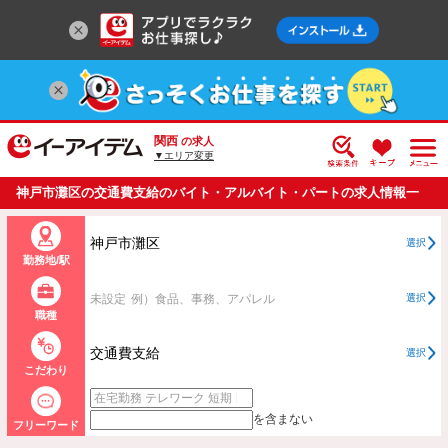
関西
の求人
▼エリア変更
神戸市灘区の交通費支給のバイト・アルバイト・パートの求人情報一
覧
神戸市灘区
選択
勤務地/駅
未設定
例）食品、事務、アパレル
選択
職種
交通費支給
選択
こだわり
を含まない
フリーワード