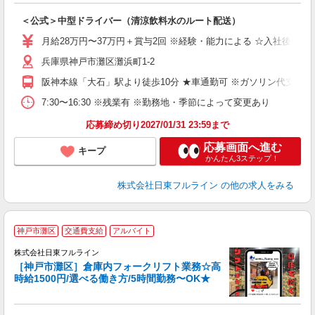
入
＜公式＞中型ドライバー（清涼飲料水のルート配送）
フ
煙
月給28万円〜37万円＋賞与2回 ※経験・能力による ☆入社後は
兵庫県神戸市灘区灘浜町1-2
ィ
阪神本線「大石」駅より徒歩10分 ★車通勤可 ※ガソリン代支給
7:30〜16:30 ※残業有 ※勤務地・季節によって変更あり
応募締め切り2027/01/31 23:59まで
応募画面へ進む
キープ
かんたん3ステップ！
株式会社日東フルライン
の他の求人をみる
神戸市灘区
交通費支給
アルバイト
理
株式会社日東フルライン
2
［神戸市灘区］倉庫内フォークリフト業務☆高
免
時給1500円/選べる働き方/5時間勤務〜OK★
当
入