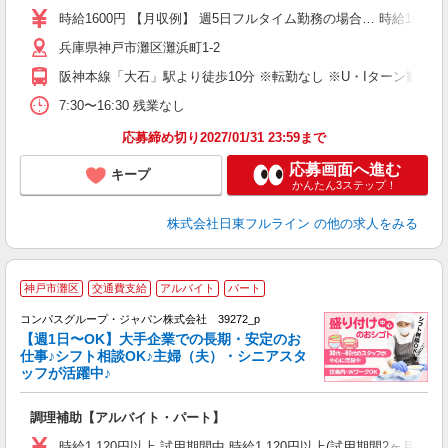
イ
時給1600円 【月収例】 週5日フルタイム勤務の場合… 時給1600円×8h
兵庫県神戸市灘区灘浜町1-2
得
阪神本線「大石」駅より徒歩10分 ※転勤なし ※U・Iターン歓迎
7:30〜16:30 残業なし
応募締め切り2027/01/31 23:59まで
応募画面へ進む
キープ
かんたん3ステップ！
株式会社日東フルライン
の他の求人をみる
神戸市灘区
交通費支給
アルバイト
パート
コンパスグループ・ジャパン株式会社 39272_p
く
【週1日〜OK】大手企業での長期・安定のお
仕事♪シフト相談OK♪主婦（夫）・シニアスタ
ッフが活躍中♪
大
調理補助【アルバイト・パート】
入
歓
時給1,120円以上 試用期間中 時給1,120円以上(試用期間2ヶ月