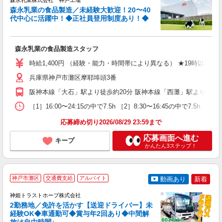
森永乳業株式会社 神戸工場
森永乳業の食品製造／未経験大歓迎！20〜40
代中心に活躍中！◆正社員登用制度あり！◆
た
森永乳業の食品製造スタッフ
入
ー
時給1,400円 （経験・能力・時間帯により異なる） ★19時以降、翌8時ま
勤
い
兵庫県神戸市灘区摩耶埠頭3番
阪神本線「大石」駅より徒歩約20分 阪神本線「西灘」駅より徒歩約
［1］16:00〜24:15の中で7.5h ［2］8:30〜16:45の中で7.5h ［3］6
応募締め切り2026/08/29 23:59まで
応募画面へ進む
キープ
かんたん3ステップ！
神戸市灘区
交通費支給
アルバイト
動画あり
新着
す
神姫トラストホープ株式会社
大
2勤務地／免許を活かす【送迎ドライバー】未
経験OK◆車通勤可◆賞与年2回あり◆中間解