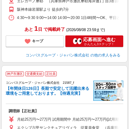
エレガーノ摩耶 （兵庫県神戸市灘区摩耶海岸通1丁目3番10号）
用
務
阪神本線岩屋駅より 徒歩約7分
深
い
4:30〜9:30 9:00〜14:00 14:00〜20:00 1日4時間〜OK、
1
あと
日
で掲載終了
(2026/08/08 23:59まで)
応募画面へ進む
キープ
かんたん3ステップ！
コンパスグループ・ジャパン株式会社
の他の求人をみる
神戸市灘区
交通費支給
正社員
コンパスグループ・ジャパン株式会社 21587_f
【年間休日126日】長期で安定して活躍出来る
環境をご用意しております。【待遇充実】
調理師【正社員】
入
卒
月給25万円〜27万円 試用期間中 月給25万円〜27万円(試用期
ミ
エクシブ六甲サンクチュアリヴィラ 従業員食堂 （兵庫県神戸市灘区
あ