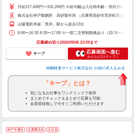
り
月給217,600円〜316,200円 ※給与幅は入社時年齢・所持資格
勤
株式会社神戸製鋼所 高砂製作所 （兵庫県高砂市荒井町新浜2-3-
残
山陽電鉄本線「荒井」駅から徒歩13分
ィ
8:00〜16:30 8:30〜17:00 ※一部二交替制勤務あり（20:3
応募締め切り2026/09/06 23:59まで
応募画面へ進む
キープ
かんたん3ステップ！
神鋼検査サービス株式会社
の他の求人をみる
「キープ」とは？
気になるお仕事をワンクリックで保存
まとめてチェック＆まとめて応募も可能
会員登録無しで今すぐご利用いただけます
「
神戸市灘区
交通費支給
正社員
ス