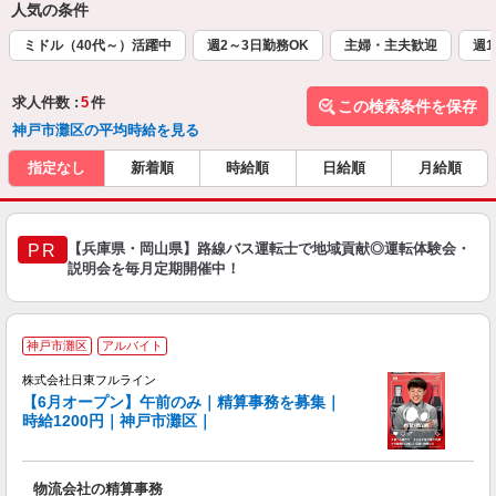
人気の条件
ミドル（40代～）活躍中
週2～3日勤務OK
主婦・主夫歓迎
週1
求人件数 :
5
件
この検索条件を保存
神戸市灘区の平均時給を見る
指定なし
新着順
時給順
日給順
月給順
【兵庫県・岡山県】路線バス運転士で地域貢献◎運転体験会・
PR
説明会を毎月定期開催中！
神戸市灘区
アルバイト
を
株式会社日東フルライン
W
【6月オープン】午前のみ｜精算事務を募集｜
時給1200円｜神戸市灘区｜
連
す
入
物流会社の精算事務
経