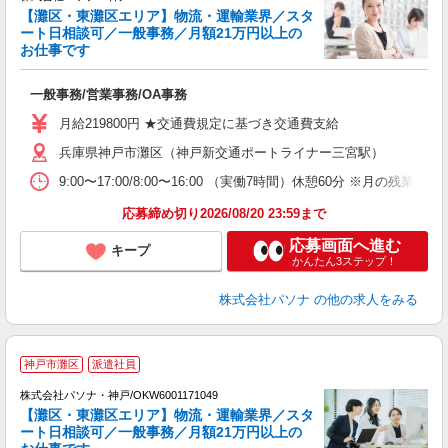
【灘区・東灘区エリア】物流・運輸業界／スタ
ート日相談可／一般事務／月額21万円以上の
お仕事です
す
一般事務/営業事務/OA事務
交
月給219800円 ★交通費規定に基づき交通費支給
兵庫県神戸市灘区（神戸新交通ポートライナー三宮駅）
9:00〜17:00/8:00〜16:00 （実働7時間）休憩60分
応募締め切り2026/08/20 23:59まで
応募画面へ進む
キープ
かんたん3ステップ！
株式会社パソナ
の他の求人をみる
神戸市灘区
派遣社員
株式会社パソナ・神戸/OKW6001171049
【灘区・東灘区エリア】物流・運輸業界／スタ
ート日相談可／一般事務／月額21万円以上の