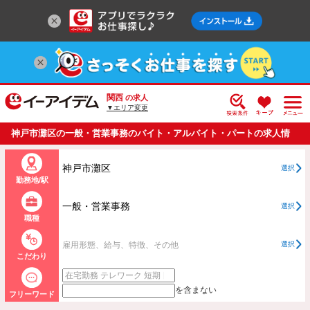
関西
の求人
▼エリア変更
神戸市灘区の一般・営業事務のバイト・アルバイト・パートの求人情
報一覧
神戸市灘区
選択
勤務地/駅
一般・営業事務
選択
職種
雇用形態、給与、特徴、その他
選択
こだわり
を含まない
フリーワード