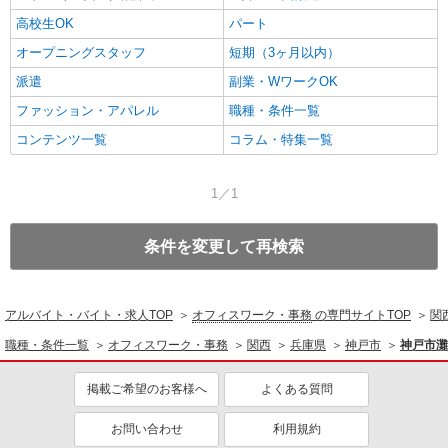
高校生OK
パート
オープニングスタッフ
短期（3ヶ月以内）
派遣
副業・WワークOK
ファッション・アパレル
職種・条件一覧
コンテンツ一覧
コラム・特集一覧
1／1
条件を変更して再検索
アルバイト・バイト・求人TOP
オフィスワーク・事務
の専門サイトTOP
関
職種・条件一覧
オフィスワーク・事務
関西
兵庫県
神戸市
神戸市灘
掲載ご希望のお客様へ
よくある質問
お問い合わせ
利用規約