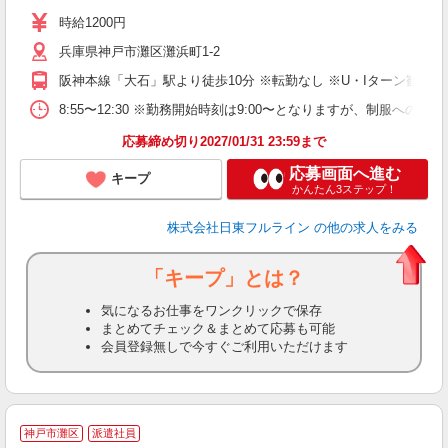
（
時給1200円
バ
兵庫県神戸市灘区灘浜町1-2
阪神本線「大石」駅より徒歩10分 ※転勤なし ※U・Iターン歓迎
8:55〜12:30 ※勤務開始時刻は9:00〜となりますが、制服
応募締め切り2027/01/31 23:59まで
応募画面へ進む
キープ
かんたん3ステップ！
株式会社日東フルライン
の他の求人をみる
「キープ」とは？
気になるお仕事をワンクリックで保存
まとめてチェック＆まとめて応募も可能
会員登録無しで今すぐご利用いただけます
神戸市灘区
派遣社員