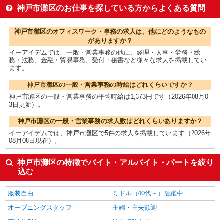
家電・携帯販売
1,500円
神戸市灘区のお仕事を探している方からよくある質問
その他軽作業・製造・物流
1,500円
その他ドライバー・配達
1,500円
神戸市灘区の他の職種の平均時給を見る
神戸市灘区のオフィスワーク・事務の求人は、他にどのようなもの
がありますか？
イーアイデムでは、一般・営業事務の他に、経理・人事・労務・総
務・法務、金融・貿易事務、受付・秘書など様々な求人を掲載してい
ます。
神戸市灘区の一般・営業事務の時給はどれくらいですか？
神戸市灘区の一般・営業事務の平均時給は1,373円です（2026年08月0
3日更新）。
神戸市灘区の一般・営業事務の求人数はどれくらいありますか？
イーアイデムでは、神戸市灘区で5件の求人を掲載しています（2026年
08月08日現在）。
神戸市灘区の特徴でバイト・アルバイト・パートを絞り
込む
服装自由
ミドル（40代～）活躍中
オープニングスタッフ
主婦・主夫歓迎