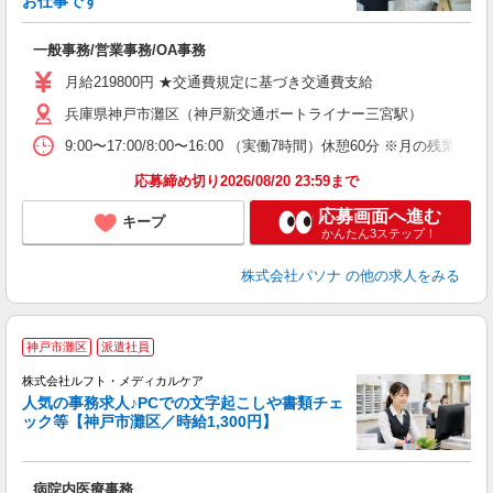
お仕事です
環
交
一般事務/営業事務/OA事務
月給219800円 ★交通費規定に基づき交通費支給
兵庫県神戸市灘区（神戸新交通ポートライナー三宮駅）
9:00〜17:00/8:00〜16:00 （実働7時間）休憩60分
応募締め切り2026/08/20 23:59まで
応募画面へ進む
キープ
かんたん3ステップ！
株式会社パソナ
の他の求人をみる
神戸市灘区
派遣社員
株式会社ルフト・メディカルケア
人気の事務求人♪PCでの文字起こしや書類チェ
ック等【神戸市灘区／時給1,300円】
だ
病院内医療事務