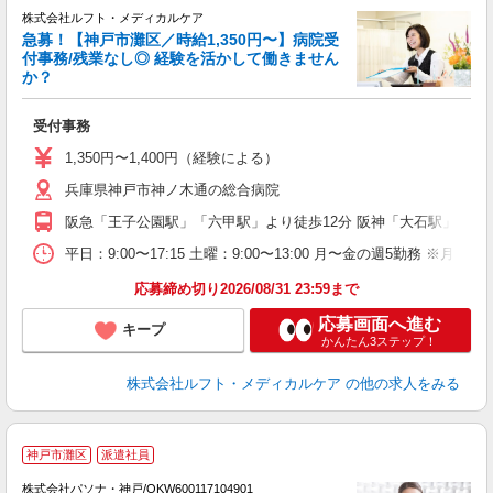
株式会社ルフト・メディカルケア
急募！【神戸市灘区／時給1,350円〜】病院受
経
付事務/残業なし◎ 経験を活かして働きません
活
か？
支
受付事務
1,350円〜1,400円（経験による）
兵庫県神戸市神ノ木通の総合病院
阪急「王子公園駅」「六甲駅」より徒歩12分 阪神「大石駅」より徒
平日：9:00〜17:15 土曜：9:00〜13:00 月〜金の週5勤務 ※
応募締め切り2026/08/31 23:59まで
応募画面へ進む
キープ
かんたん3ステップ！
株式会社ルフト・メディカルケア
の他の求人をみる
神戸市灘区
派遣社員
株式会社パソナ・神戸/OKW600117104901