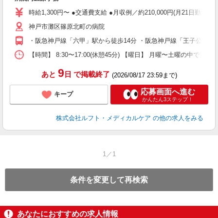
経
時給1,300円〜 ●交通費支給 ●月収例／約210,000円(月21日勤務の
神戸市灘区篠原北町の病院
・阪急神戸線「六甲」駅から徒歩14分 ・阪急神戸線「王子公園」駅
【時間】 8:30〜17:00(休憩45分) 【曜日】 月曜〜土曜の中で週
9
あと
日
で掲載終了
(2026/08/17 23:59まで)
応募画面へ進む
キープ
かんたん3ステップ！
株式会社ルフト・メディカルケア
の他の求人をみる
1／1
条件を変更して再検索
あなたにおすすめの求人情報