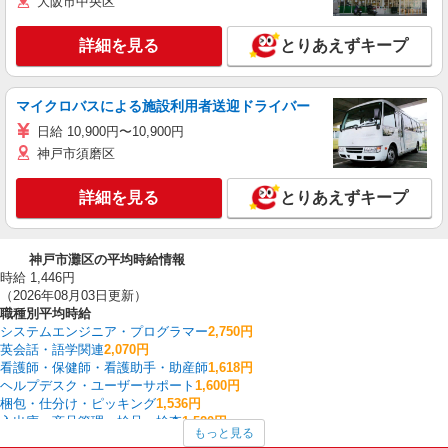
大阪市中央区
詳細を見る
とりあえずキープ
マイクロバスによる施設利用者送迎ドライバー
日給 10,900円〜10,900円
神戸市須磨区
詳細を見る
とりあえずキープ
神戸市灘区の平均時給情報
時給 1,446円
（2026年08月03日更新）
職種別平均時給
システムエンジニア・プログラマー
2,750円
英会話・語学関連
2,070円
看護師・保健師・看護助手・助産師
1,618円
ヘルプデスク・ユーザーサポート
1,600円
梱包・仕分け・ピッキング
1,536円
入出庫・商品管理・検品・検査
1,520円
もっと見る
食品製造・加工
1,502円