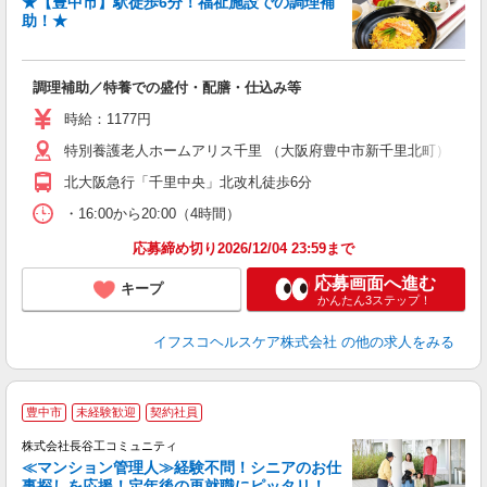
★【豊中市】駅徒歩6分！福祉施設での調理補
助！★
っ
調理補助／特養での盛付・配膳・仕込み等
入
リ
時給：1177円
～
特別養護老人ホームアリス千里 （大阪府豊中市新千里北町）
選
支
北大阪急行「千里中央」北改札徒歩6分
・16:00から20:00（4時間）
応募締め切り2026/12/04 23:59まで
応募画面へ進む
キープ
かんたん3ステップ！
イフスコヘルスケア株式会社
の他の求人をみる
豊中市
未経験歓迎
契約社員
株式会社長谷工コミュニティ
≪マンション管理人≫経験不問！シニアのお仕
事探しを応援！定年後の再就職にピッタリ！