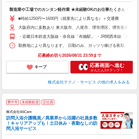
お
製造業や工場でのカンタン軽作業 ★未経験OKのお仕事たくさん！
未
ア
■時給1250円〜1600円（就業先により異なる）＋交通費
の
大阪府内に多数あり 東大阪市、八尾市、堺市堺区、堺市美原区、
・近畿日本鉄道大阪線・奈良線「布施駅」 ・JR関西本線「八尾駅
勤務地により異なります。 日勤のみ、ガッツリ稼げる夜勤、シフトによる交
応募締め切り2026/08/31 23:59まで
応募画面へ進む
キープ
かんたん3ステップ！
株式会社テクノ・サービス
の他の求人をみる
ア
豊中市
未経験歓迎
正社員
リ
れ
株式会社ASCare
訪問入浴介護職員／異業界から活躍の社員多数
！キャリアアップも！土日休み・夜勤なしの訪
業
問入浴サービス
ま