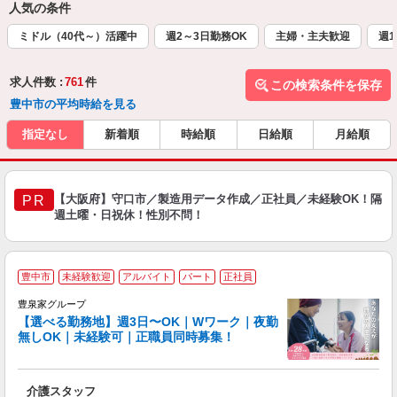
人気の条件
ミドル（40代～）活躍中
週2～3日勤務OK
主婦・主夫歓迎
週1
求人件数 :
761
件
この検索条件を保存
豊中市の平均時給を見る
指定なし
新着順
時給順
日給順
月給順
【大阪府】守口市／製造用データ作成／正社員／未経験OK！隔
PR
週土曜・日祝休！性別不問！
豊中市
未経験歓迎
アルバイト
パート
正社員
豊泉家グループ
【選べる勤務地】週3日〜OK｜Wワーク｜夜勤
無しOK｜未経験可｜正職員同時募集！
け
り
介護スタッフ
入