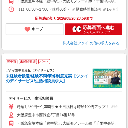
・阪急宝塚本線「豊中駅」/大阪モノレール線「千里中央駅」から
な
（1）08:30〜17:00（休憩60分） ※勤務時間相談可 ※1ヶ月
髪
応募締め切り2026/08/20 23:59まで
応募画面へ進む
キープ
かんたん3ステップ！
株式会社ツクイ
の他の求人をみる
豊中市
未経験歓迎
パート
ツクイ豊中西緑丘（デイサービス）
未経験者歓迎/経験不問/研修制度充実【ツクイ
のデイサービス/生活相談員求人】
各
デイサービス 生活相談員
入
り
時給1,280円〜1,380円 ★土日祝日は時給100円アップ！ ※給
リ
大阪府豊中市西緑丘3丁目14番18号
ー
O
・阪急宝塚本線「豊中駅」/大阪モノレール線「千里中央駅」から