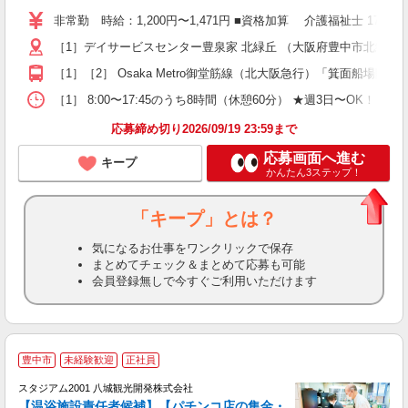
り
非常勤 時給：1,200円〜1,471円 ■資格加算 介護福祉士 1
二
［1］デイサービスセンター豊泉家 北緑丘 （大阪府豊中市北緑丘2-
ラ
ア
［1］［2］ Osaka Metro御堂筋線（北大阪急行）「箕面船場
週
勤
［1］ 8:00〜17:45のうち8時間（休憩60分） ★週3日〜OK！ ［2］
煙
応募締め切り2026/09/19 23:59まで
応募画面へ進む
キープ
かんたん3ステップ！
「キープ」とは？
気になるお仕事をワンクリックで保存
まとめてチェック＆まとめて応募も可能
会員登録無しで今すぐご利用いただけます
豊中市
未経験歓迎
正社員
スタジアム2001 八城観光開発株式会社
【温浴施設責任者候補】【パチンコ店の集金・