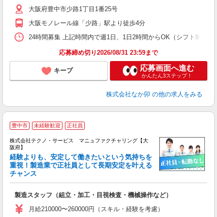
イ
大阪府豊中市少路1丁目1番25号
補
大阪モノレール線「少路」駅より徒歩4分
24時間募集 上記時間内で週1日、1日2時間からOK（シフト制） 
応募締め切り2026/08/31 23:59まで
応募画面へ進む
キープ
かんたん3ステップ！
株式会社なか卯
の他の求人をみる
豊中市
未経験歓迎
正社員
株式会社テクノ・サービス マニュファクチャリング【大
阪府】
経験よりも、安定して働きたいという気持ちを
重視！製造業で正社員として長期安定を叶える
チャンス
く
入
製造スタッフ（組立・加工・目視検査・機械操作など）
未
あ
月給210000〜260000円（スキル・経験を考慮）
遣