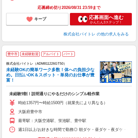
応募締め切り2026/08/31 23:59まで
応募画面へ進む
キープ
かんたん3ステップ！
株式会社バイトレ
の他の求人をみる
豊中市
未経験歓迎
アルバイト
パート
株式会社バイトレ（ADM811226GT50）
未経験OKの簡単ワーク多数！体への負担少な
め。日払いOK＆スポット・単発のお仕事が豊
富！
ス
ロ
未経験9割！説明通りにやるだけのシンプル軽作業
即
活
時給1357円〜時給1500円（就業先により異なる）
（
大阪府豊中市
短
K
最寄駅：大阪空港駅、蛍池駅、豊中駅
日
髪
週1日以上/お好きな時間で勤務◎ 朝ダケ・昼ダケ・夜ダケ・夜勤など、 ご自