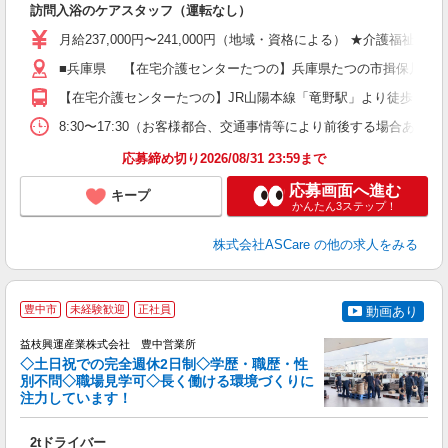
訪問入浴のケアスタッフ（運転なし）
入
格
月給237,000円〜241,000円（地域・資格による） ★介護福祉
週
■兵庫県 【在宅介護センターたつの】兵庫県たつの市揖保川町黍田50
り
【在宅介護センターたつの】JR山陽本線「竜野駅」より徒歩3分 
8:30〜17:30（お客様都合、交通事情等により前後する場合あり）
応募締め切り2026/08/31 23:59まで
応募画面へ進む
キープ
かんたん3ステップ！
株式会社ASCare
の他の求人をみる
豊中市
未経験歓迎
正社員
動画あり
益枝興運産業株式会社 豊中営業所
に
◇土日祝での完全週休2日制◇学歴・職歴・性
別不問◇職場見学可◇長く働ける環境づくりに
注力しています！
社
2tドライバー
入