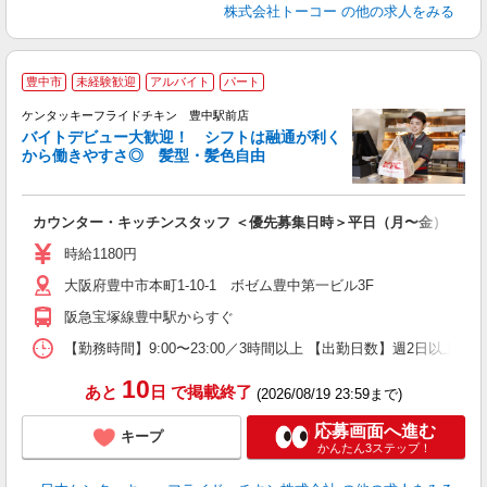
株式会社トーコー
の他の求人をみる
豊中市
未経験歓迎
アルバイト
パート
ケンタッキーフライドチキン 豊中駅前店
バイトデビュー大歓迎！ シフトは融通が利く
から働きやすさ◎ 髪型・髪色自由
立
カウンター・キッチンスタッフ ＜優先募集日時＞平日（月〜金） フ
未
ダ
時給1180円
昇
大阪府豊中市本町1-10-1 ボゼム豊中第一ビル3F
上
補
阪急宝塚線豊中駅からすぐ
【勤務時間】9:00〜23:00／3時間以上 【出勤日数】週2日以
10
あと
日
で掲載終了
(2026/08/19 23:59まで)
応募画面へ進む
キープ
かんたん3ステップ！