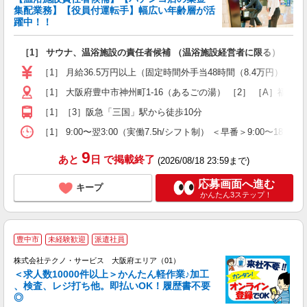
集配業務】【役員付運転手】幅広い年齢層が活
躍中！！
を
［1］ サウナ、温浴施設の責任者候補 （温浴施設経営者に限る） ［2
入
賞
［1］ 月給36.5万円以上（固定時間外手当48時間（8.4万円）含む
ほ
［1］ 大阪府豊中市神州町1-16（あるごの湯） ［2］ ［A］福岡遠
［1］［3］阪急「三国」駅から徒歩10分
［1］ 9:00〜翌3:00（実働7.5h/シフト制） ＜早番＞9:00〜1
9
あと
日
で掲載終了
(2026/08/18 23:59まで)
応募画面へ進む
キープ
かんたん3ステップ！
≪
豊中市
未経験歓迎
派遣社員
株式会社テクノ・サービス 大阪府エリア（01）
＜求人数10000件以上＞かんたん軽作業♪加工
、検査、レジ打ち他。即払いOK！履歴書不要
◎