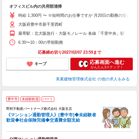
備
オフィスビル内の共用部清掃
入
夫
時給 1,300円 〜 ※短時間のお仕事ですが 月20日の勤務の場合、
代
大阪府豊中市新千里西町
早
最寄駅：北大阪急行・大阪モノレール 各線「千里中央」駅
6:30〜10：00の早朝勤務
応募締め切り2027/02/07 23:59まで
応募画面へ進む
キープ
かんたん3ステップ！
美素建物管理株式会社
の他の求人をみる
豊中市
未経験歓迎
パート
野村不動産パートナーズ株式会社 大阪支店
い
《マンション通勤管理人》[豊中市]◆未経験者
入
歓迎◆社会保険完備◆交通費全額支給
ン
（