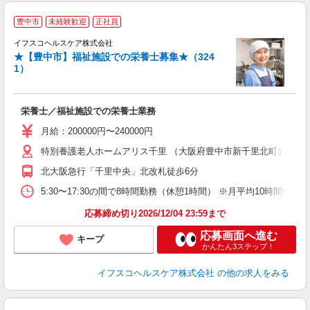
豊中市
未経験歓迎
正社員
イフスコヘルスケア株式会社
★【豊中市】福祉施設での栄養士募集★（324
1）
も
栄養士／福祉施設での栄養士業務
女
月給：200000円〜240000円
あ
特別養護老人ホームアリス千里 （大阪府豊中市新千里北町）
ィ
北大阪急行「千里中央」北改札徒歩6分
5:30〜17:30の間で8時間勤務（休憩1時間） ※月平均10時間残業
応募締め切り2026/12/04 23:59まで
応募画面へ進む
キープ
かんたん3ステップ！
イフスコヘルスケア株式会社
の他の求人をみる