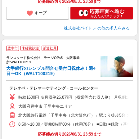
応募締め切り2026/08/31 23:59まで
応募画面へ進む
キープ
かんたん3ステップ！
株式会社バイトレ
の他の求人をみる
豊中市
未経験歓迎
派遣社員
代
ランスタッド株式会社 ラージOPs5 大阪事業
所/WALT100219
大手銀行のシンプル問合せ受付日祝休み！週4
人
日〜OK（WALT100219）
未
テレオペ・テレマーケティング・コールセンター
時給1600円 ※月収例26.8万円（残業等含む収入例） 月収例:2
大阪府豊中市 千里中央エリア
北大阪急行電鉄「千里中央（北大阪急行）」駅より徒歩5分 大阪
8:50〜18:00／実働8時間00分（休憩70分） ■日勤 ■残業
応募締め切り2026/08/31 23:59まで