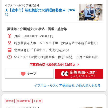
イフスコヘルスケア株式会社
★【豊中市】福祉施設での調理師募集★（324
1）
も
調理師／介護施設での仕込・調理・盛付等
女
月給：200000円〜240000円
あ
特別養護老人ホームアリス千里 （大阪府豊中市新千里北町）
ィ
北大阪急行「千里中央」北改札徒歩6分
5:30〜17:30の間で8時間勤務（休憩1時間） ※月平均10時間残業
応募締め切り2026/12/04 23:59まで
応募画面へ進む
キープ
かんたん3ステップ！
イフスコヘルスケア株式会社
の他の求人をみる
豊中市
未経験歓迎
正社員