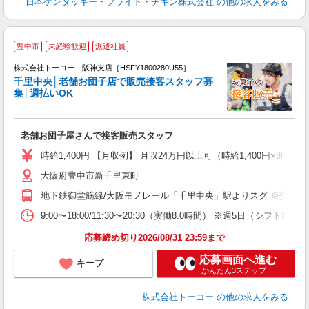
日本ケンタッキー・フライド・チキン株式会社
の他の求人をみる
豊中市
未経験歓迎
派遣社員
全
株式会社トーコー 阪神支店［HSFY1800280U55］
ろ
千里中央│老舗お団子店で販売接客スタッフ募
中
集│週払いOK
高
迎
老舗お団子屋さんで接客販売スタッフ
時給1,400円 【月収例】 月収24万円以上可（時給1,400円×8h×
大阪府豊中市新千里東町
地下鉄御堂筋線/大阪モノレール「千里中央」駅よりスグ ※交通
9:00〜18:00/11:30〜20:30（実働8.0時間） ※週
応募締め切り2026/08/31 23:59まで
応募画面へ進む
キープ
かんたん3ステップ！
株式会社トーコー
の他の求人をみる