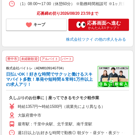
な
（1）08:00〜17:00（休憩60分） ※勤務時間相談可 ※1ヶ月
髪
応募締め切り2026/08/20 23:59まで
応募画面へ進む
キープ
かんたん3ステップ！
株式会社ツクイ
の他の求人をみる
豊中市
未経験歓迎
アルバイト
パート
株式会社バイトレ（ADM810914GT04）
く
日払いOK！好きな時間でサクッと働けるスキ
マバイト多数！単発や短時間＆常時1万件以上
☆
の求人アリ！
験
久しぶりのお仕事に｜座ってできるモクモク軽作業
即
活
時給1357円〜時給1500円（就業先により異なる）
（
大阪府豊中市
短
K
最寄駅：千里中央駅、北千里駅、南千里駅
日
髪
週1日以上/お好きな時間で勤務◎ 朝ダケ・昼ダケ・夜ダケ・夜勤など、 ご自