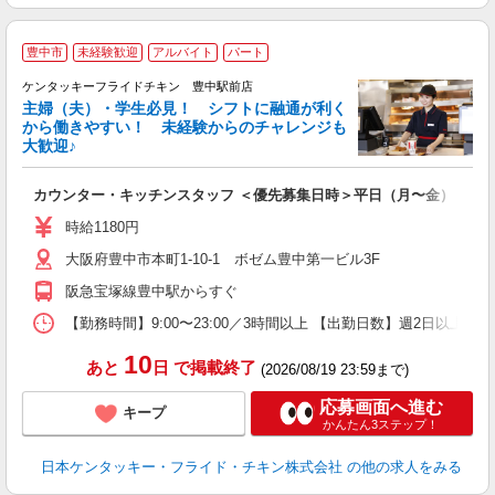
豊中市
未経験歓迎
アルバイト
パート
ケンタッキーフライドチキン 豊中駅前店
主婦（夫）・学生必見！ シフトに融通が利く
から働きやすい！ 未経験からのチャレンジも
大歓迎♪
見
カウンター・キッチンスタッフ ＜優先募集日時＞平日（月〜金） フ
未
ダ
時給1180円
昇
大阪府豊中市本町1-10-1 ボゼム豊中第一ビル3F
上
補
阪急宝塚線豊中駅からすぐ
【勤務時間】9:00〜23:00／3時間以上 【出勤日数】週2日以
10
あと
日
で掲載終了
(2026/08/19 23:59まで)
応募画面へ進む
キープ
かんたん3ステップ！
日本ケンタッキー・フライド・チキン株式会社
の他の求人をみる