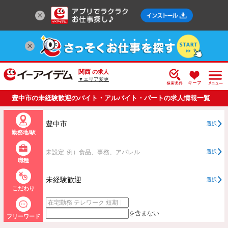
関西
の求人
▼エリア変更
豊中市の未経験歓迎のバイト・アルバイト・パートの求人情報一覧
豊中市
選択
勤務地/駅
未設定
例）食品、事務、アパレル
選択
職種
未経験歓迎
選択
こだわり
を含まない
フリーワード