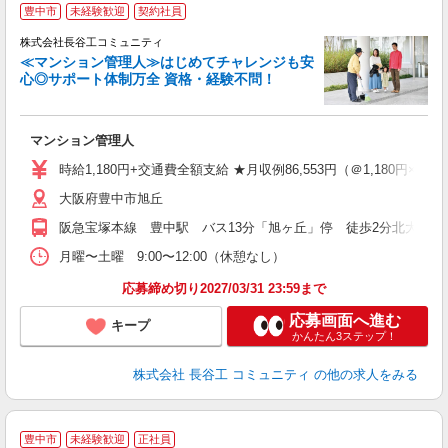
豊中市
未経験歓迎
契約社員
株式会社長谷工コミュニティ
≪マンション管理人≫はじめてチャレンジも安
心◎サポート体制万全 資格・経験不問！
ア
マンション管理人
シ
歓
時給1,180円+交通費全額支給 ★月収例86,553円（＠1,180円×73.
大阪府豊中市旭丘
阪急宝塚本線 豊中駅 バス13分「旭ヶ丘」停 徒歩2分北大阪急
月曜〜土曜 9:00〜12:00（休憩なし）
応募締め切り2027/03/31 23:59まで
応募画面へ進む
キープ
かんたん3ステップ！
株式会社 長谷工 コミュニティ
の他の求人をみる
豊中市
未経験歓迎
正社員