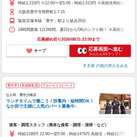
タ
時給1,210円 ※22:00〜翌5:00：時給1,513円 ※高校生時給1,180
（
大阪府豊中市熊野町1-7-15
夜
事
阪急宝塚本線「豊中」駅より徒歩20分
24時間募集 1日2時間、週2日からOKのシフト制！ ※高校生のシ
応募締め切り2026/08/31 23:59まで
応募画面へ進む
キープ
かんたん3ステップ！
すき家
の他の求人をみる
豊中市
未経験歓迎
アルバイト
パート
気
なか卯 豊中少路店
ランチタイムで働こう！扶養内・短時間OK！
なか卯で主婦に人気のパート募集中♪
き
接客・調理スタッフ（簡単な接客・調理・清掃・など）
未
O
時給1180円 22:00〜翌5:00：時給1475円 高校生：時給1177円