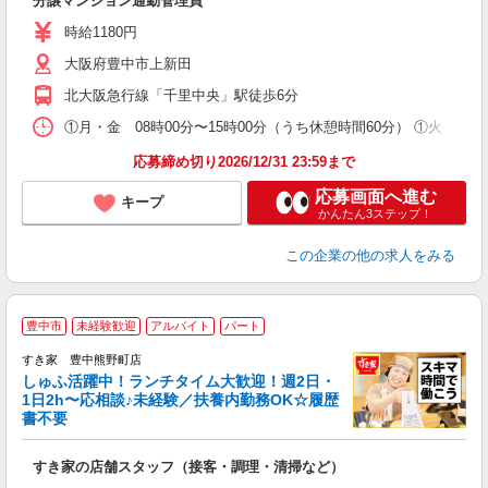
分譲マンション通勤管理員
時給1180円
大阪府豊中市上新田
北大阪急行線「千里中央」駅徒歩6分
①月・金 08時00分〜15時00分（うち休憩時間60分） ①火 13時
応募締め切り2026/12/31 23:59まで
応募画面へ進む
キープ
かんたん3ステップ！
この企業
の他の求人をみる
≪
豊中市
未経験歓迎
アルバイト
パート
すき家 豊中熊野町店
しゅふ活躍中！ランチタイム大歓迎！週2日・
安
1日2h〜応相談♪未経験／扶養内勤務OK☆履歴
書不要
の
すき家の店舗スタッフ（接客・調理・清掃など）
履