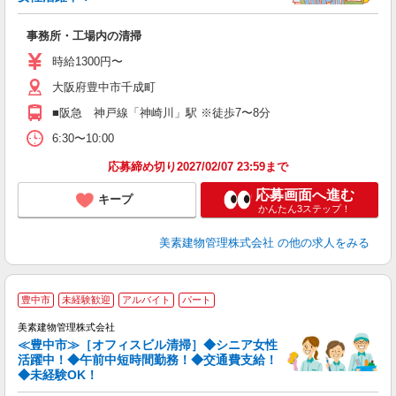
れ
事務所・工場内の清掃
入
ン
時給1300円〜
（
大阪府豊中市千成町
残
■阪急 神戸線「神崎川」駅 ※徒歩7〜8分
6:30〜10:00
応募締め切り2027/02/07 23:59まで
応募画面へ進む
キープ
かんたん3ステップ！
美素建物管理株式会社
の他の求人をみる
≫
豊中市
未経験歓迎
アルバイト
パート
美素建物管理株式会社
≪豊中市≫［オフィスビル清掃］◆シニア女性
活躍中！◆午前中短時間勤務！◆交通費支給！
下
◆未経験OK！