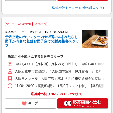
株式会社トーコー
の他の求人をみる
豊中市
未経験歓迎
派遣社員
の
株式会社トーコー 阪神支店［HSFY1800279U55］
女
伊丹空港のカウンター内★遅番のみ│みたらし
高
団子が有名な老舗お団子店での販売接客スタッ
迎
フ
老舗お団子屋さんで接客販売スタッフ
時給1,400円 【月収例】 月収24万円以上可（時給1,400円×8h×
大阪府豊中市蛍池西町 「大阪国際空港（伊丹空港）」北ターミナル
大阪モノレール「大阪空港」駅よりスグ ※交通費全額支給（規定
11:00〜20:00（実働8時間） ★週5日（シフト制） 【契
応募締め切り2026/08/31 23:59まで
応募画面へ進む
キープ
かんたん3ステップ！