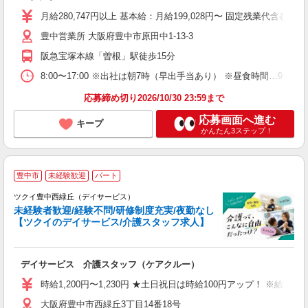
ー
月給280,747円以上 基本給：月給199,028円〜 固定残業代
休
役
豊中営業所 大阪府豊中市原田中1-13-3
阪急宝塚本線「曽根」駅徒歩15分
8:00〜17:00 ※出社は朝7時（早出手当あり） ※昼食時間…9〜1
応募締め切り2026/10/30 23:59まで
応募画面へ進む
キープ
かんたん3ステップ！
豊中市
未経験歓迎
パート
ツクイ豊中西緑丘（デイサービス）
未経験者歓迎/経験不問/研修制度充実/夜勤なし
【ツクイのデイサービス/介護スタッフ求人】
各
デイサービス 介護スタッフ（ケアクルー）
入
り
時給1,200円〜1,230円 ★土日祝日は時給100円アップ！ ※給
リ
大阪府豊中市西緑丘3丁目14番18号
ー