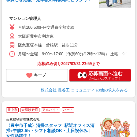
ア
マンション管理人
シ
歓
月給186,500円+交通費全額支給
大阪府豊中市利倉東
阪急宝塚本線 曽根駅 徒歩11分
月曜〜金曜 9:00〜17:00（休憩60分/12時〜13時） 土曜 9:00
応募締め切り2027/03/31 23:59まで
応募画面へ進む
キープ
かんたん3ステップ！
株式会社 長谷工 コミュニティ
の他の求人をみる
豊中市
未経験歓迎
アルバイト
パート
美素建物管理株式会社
〈豊中市千成〉清掃スタッフ│駅近オフィス清
掃♪午前3.5h・シフト相談OK・土日祝休み｜
女性活躍中！