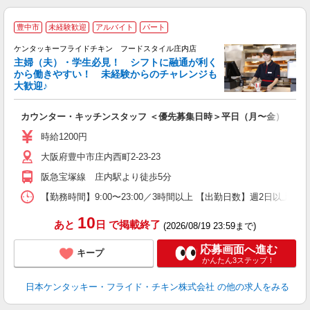
豊中市
未経験歓迎
アルバイト
パート
ケンタッキーフライドチキン フードスタイル庄内店
主婦（夫）・学生必見！ シフトに融通が利く
から働きやすい！ 未経験からのチャレンジも
大歓迎♪
見
カウンター・キッチンスタッフ ＜優先募集日時＞平日（月〜金） 18:00〜
未
～
時給1200円
2
大阪府豊中市庄内西町2-23-23
ル
用
阪急宝塚線 庄内駅より徒歩5分
【勤務時間】9:00〜23:00／3時間以上 【出勤日数】週2日以
10
あと
日
で掲載終了
(2026/08/19 23:59まで)
応募画面へ進む
キープ
かんたん3ステップ！
日本ケンタッキー・フライド・チキン株式会社
の他の求人をみる