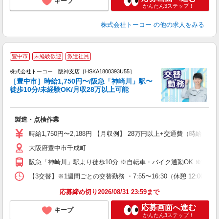
キープ
かんたん3ステップ！
株式会社トーコー
の他の求人をみる
＼
豊中市
未経験歓迎
派遣社員
し
株式会社トーコー 阪神支店［HSKA1800393U55］
室
［豊中市］時給1,750円〜/阪急「神崎川」駅〜
徒歩10分/未経験OK/月収28万以上可能
可
高
煙
製造・点検作業
時給1,750円〜2,188円 【月収例】 28万円以上+交通費（時給×
大阪府豊中市千成町
阪急「神崎川」駅より徒歩10分 ※自転車・バイク通勤OK ※交通
【3交替】※1週間ごとの交替勤務 ・7:55〜16:30（休憩 12:00〜
応募締め切り2026/08/31 23:59まで
応募画面へ進む
キープ
かんたん3ステップ！