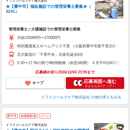
イフスコヘルスケア株式会社
★【豊中市】福祉施設での管理栄養士募集★（
3241）
に
管理栄養士／介護施設での管理栄養士業務
女
月給225000円〜270000円
あ
特別養護老人ホームアリス千里 （大阪府豊中市新千里北町）
ィ
北大阪急行「千里中央」北改札徒歩6分
5:30〜17:30の間で8時間勤務（休憩1時間） ※月平均10時間残業
応募締め切り2026/12/04 23:59まで
応募画面へ進む
キープ
かんたん3ステップ！
イフスコヘルスケア株式会社
の他の求人をみる
豊中市
未経験歓迎
パート
イフスコヘルスケア株式会社