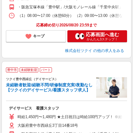
O
・阪急宝塚本線「豊中駅」/大阪モノレール線「千里中央駅」から
な
（1）08:00〜17:00（休憩60分） （2）09:00〜13:00
髪
応募締め切り2026/08/20 23:59まで
応募画面へ進む
キープ
かんたん3ステップ！
株式会社ツクイ
の他の求人をみる
豊中市
未経験歓迎
パート
ツクイ豊中西緑丘（デイサービス）
未経験者歓迎/経験不問/研修制度充実/夜勤なし
【ツクイのデイサービス/看護スタッフ求人】
各
デイサービス 看護スタッフ
入
り
時給1,450円〜1,480円 ★土日祝日は時給100円アップ！ ※給
リ
大阪府豊中市西緑丘3丁目14番18号
ー
O