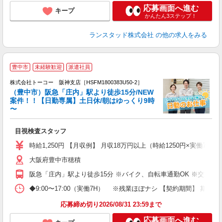
応募画面へ進む
キープ
かんたん3ステップ！
ランスタッド株式会社
の他の求人をみる
豊中市
未経験歓迎
派遣社員
作
株式会社トーコー 阪神支店［HSFM1800383U50-2］
（豊中市）阪急「庄内」駅より徒歩15分/NEW
案件！！【日勤専属】土日休/朝はゆっくり9時
〜
者
目視検査スタッフ
未
残
時給1,250円 【月収例】 月収18万円以上（時給1250円×実働7H×
大阪府豊中市穂積
阪急「庄内」駅より徒歩15分 ※バイク、自転車通勤OK ※交通費
◆9:00〜17:00（実働7H） ※残業ほぼナシ 【契約期間】
応募締め切り2026/08/31 23:59まで
応募画面へ進む