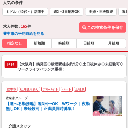
人気の条件
ミドル（40代～）活躍中
週2～3日勤務OK
主婦・主夫歓迎
週1
求人件数 :
165
件
この検索条件を保存
豊中市の平均時給を見る
指定なし
新着順
時給順
日給順
月給順
【大阪府】鶴見区◇横堤駅徒歩約5分◇土日祝休み◇未経験可◇
PR
ワークライフバランス重視！
豊中市
社員登用あり
アルバイト
パート
正社員
豊泉家グループ
【選べる勤務地】週3日〜OK｜Wワーク｜夜勤
無しOK｜未経験可｜正職員同時募集！
け
り
介護スタッフ
入