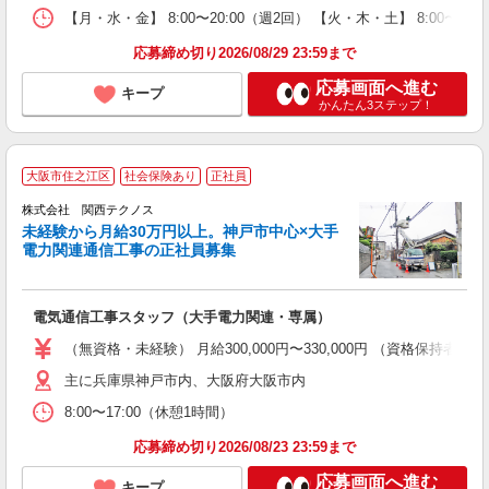
【月・水・金】 8:00〜20:00（週2回） 【火・木・土】 8:00
応募締め切り2026/08/29 23:59まで
応募画面へ進む
キープ
かんたん3ステップ！
大阪市住之江区
社会保険あり
正社員
株式会社 関西テクノス
未経験から月給30万円以上。神戸市中心×大手
電力関連通信工事の正社員募集
あ
未
電気通信工事スタッフ（大手電力関連・専属）
昼
（無資格・未経験） 月給300,000円〜330,000円 （資格保持者）
主に兵庫県神戸市内、大阪府大阪市内
8:00〜17:00（休憩1時間）
応募締め切り2026/08/23 23:59まで
応募画面へ進む
キープ