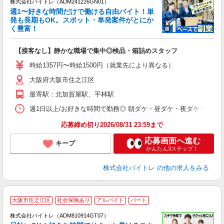
株式会社バイトレ（ADM241226GN01）
週1〜好きな時間だけで働ける自由バイト！単
発も長期もOK。スポット・単発案件がとにか
も
く豊富！
気
【接客なし】静かな職場で集中◎検品・箱詰めスタッフ
即
活
時給1357円〜時給1500円（就業先により異なる）
（
大阪府大阪市住之江区
短
K
最寄駅：北加賀屋駅、平林駅
日
髪
週1日以上/お好きな時間で勤務◎ 朝ダケ・昼ダケ・夜ダケ・夜勤など、 ご自
応募締め切り2026/08/31 23:59まで
応募画面へ進む
キープ
かんたん3ステップ！
株式会社バイトレ
の他の求人をみる
大阪市住之江区
社会保険あり
アルバイト
パート
株式会社バイトレ（ADM810914GT07）
く