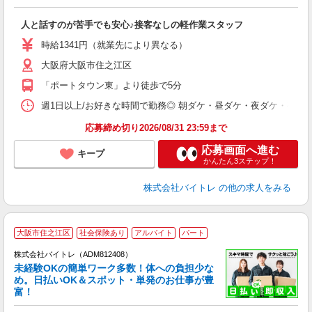
ス
ロ
人と話すのが苦手でも安心♪接客なしの軽作業スタッフ
即
活
時給1341円（就業先により異なる）
（
大阪府大阪市住之江区
短
K
「ポートタウン東」より徒歩で5分
日
髪
週1日以上/お好きな時間で勤務◎ 朝ダケ・昼ダケ・夜ダケ・夜勤など、 ご自
応募締め切り2026/08/31 23:59まで
応募画面へ進む
キープ
かんたん3ステップ！
株式会社バイトレ
の他の求人をみる
大阪市住之江区
社会保険あり
アルバイト
パート
株式会社バイトレ（ADM812408）
未経験OKの簡単ワーク多数！体への負担少な
め。日払いOK＆スポット・単発のお仕事が豊
富！
ス