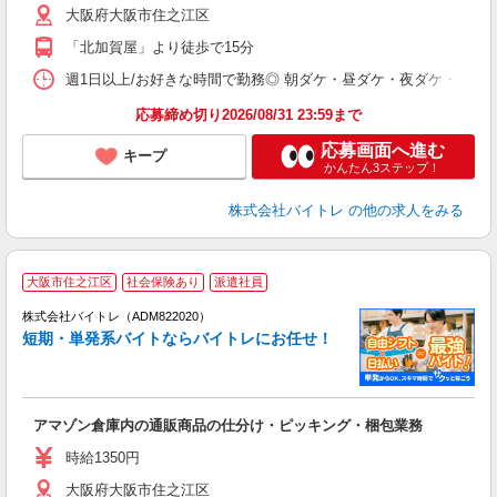
大阪府大阪市住之江区
短
K
「北加賀屋」より徒歩で15分
日
髪
週1日以上/お好きな時間で勤務◎ 朝ダケ・昼ダケ・夜ダケ・夜勤など、 ご自
応募締め切り2026/08/31 23:59まで
応募画面へ進む
キープ
かんたん3ステップ！
株式会社バイトレ
の他の求人をみる
大阪市住之江区
社会保険あり
派遣社員
ィ
株式会社バイトレ（ADM822020）
短期・単発系バイトならバイトレにお任せ！
い
アマゾン倉庫内の通販商品の仕分け・ピッキング・梱包業務
即
活
時給1350円
（
大阪府大阪市住之江区
煙