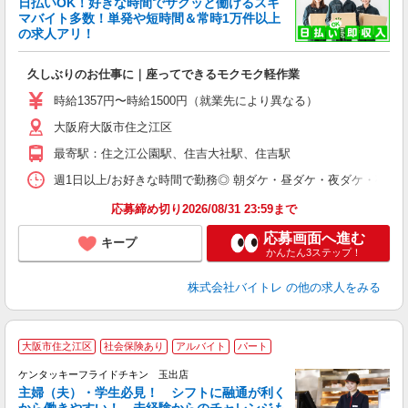
日払いOK！好きな時間でサクッと働けるスキ
マバイト多数！単発や短時間＆常時1万件以上
☆
の求人アリ！
験
久しぶりのお仕事に｜座ってできるモクモク軽作業
即
活
時給1357円〜時給1500円（就業先により異なる）
（
大阪府大阪市住之江区
短
K
最寄駅：住之江公園駅、住吉大社駅、住吉駅
日
髪
週1日以上/お好きな時間で勤務◎ 朝ダケ・昼ダケ・夜ダケ・夜勤など、 ご自
応募締め切り2026/08/31 23:59まで
応募画面へ進む
キープ
かんたん3ステップ！
株式会社バイトレ
の他の求人をみる
大阪市住之江区
社会保険あり
アルバイト
パート
ケンタッキーフライドチキン 玉出店
主婦（夫）・学生必見！ シフトに融通が利く