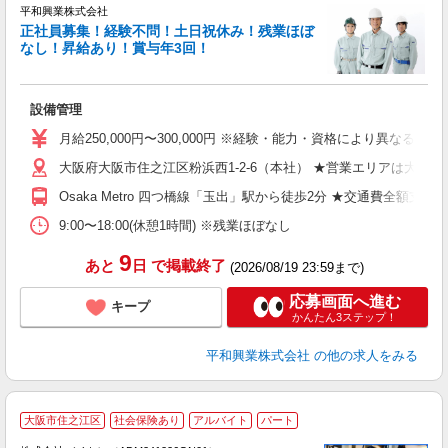
平和興業株式会社
正社員募集！経験不問！土日祝休み！残業ほぼ
なし！昇給あり！賞与年3回！
い
設備管理
入
（
月給250,000円〜300,000円 ※経験・能力・資格により異なる
土
大阪府大阪市住之江区粉浜西1-2-6（本社） ★営業エリアは大
交
得
Osaka Metro 四つ橋線「玉出」駅から徒歩2分 ★交通費全額支給
9:00〜18:00(休憩1時間) ※残業ほぼなし
9
あと
日
で掲載終了
(2026/08/19 23:59まで)
応募画面へ進む
キープ
かんたん3ステップ！
平和興業株式会社
の他の求人をみる
大阪市住之江区
社会保険あり
アルバイト
パート