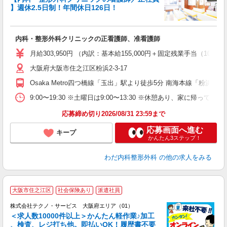
時
】週休2.5日制！年間休日126日！
＆
ど
内科・整形外科クリニックの正看護師、准看護師
入
～
月給303,950円 （内訳：基本給155,000円＋固定残業手当（1
ナ
大阪府大阪市住之江区粉浜2-3-17
チ
り
Osaka Metro四つ橋線「玉出」駅より徒歩5分 南海本線「粉浜」
9:00〜19:30 ※土曜日は9:00〜13:30 ※休憩あり
応募締め切り2026/08/31 23:59まで
応募画面へ進む
キープ
かんたん3ステップ！
わだ内科整形外科
の他の求人をみる
≪
大阪市住之江区
社会保険あり
派遣社員
株式会社テクノ・サービス 大阪府エリア（01）
＜求人数10000件以上＞かんたん軽作業♪加工
、検査、レジ打ち他。即払いOK！履歴書不要