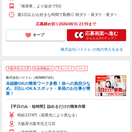
K
「南港東」より徒歩で5分
日
髪
週1日以上/お好きな時間で勤務◎ 朝ダケ・昼ダケ・夜ダケ・夜勤など、 ご自
応募締め切り2026/08/31 23:59まで
応募画面へ進む
キープ
かんたん3ステップ！
株式会社バイトレ
の他の求人をみる
大阪市住之江区
社会保険あり
アルバイト
パート
株式会社バイトレ（ADM807115）
未経験OKの簡単ワーク多数！体への負担少な
め。日払いOK＆スポット・単発のお仕事が豊
富！
ス
ロ
【平日のみ・短時間】詰めるだけの簡単作業
即
活
時給1374円（就業先により異なる）
（
大阪府大阪市住之江区
短
K