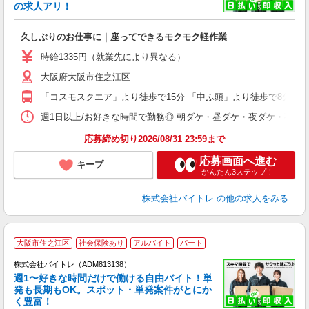
☆
の求人アリ！
験
久しぶりのお仕事に｜座ってできるモクモク軽作業
即
活
時給1335円（就業先により異なる）
（
大阪府大阪市住之江区
短
K
「コスモスクエア」より徒歩で15分 「中ふ頭」より徒歩で8分
日
髪
週1日以上/お好きな時間で勤務◎ 朝ダケ・昼ダケ・夜ダケ・夜勤など、 ご自
応募締め切り2026/08/31 23:59まで
応募画面へ進む
キープ
かんたん3ステップ！
株式会社バイトレ
の他の求人をみる
大阪市住之江区
社会保険あり
アルバイト
パート
株式会社バイトレ（ADM813138）
週1〜好きな時間だけで働ける自由バイト！単
発も長期もOK。スポット・単発案件がとにか
も
く豊富！