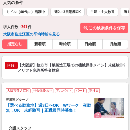
人気の条件
ミドル（40代～）活躍中
週2～3日勤務OK
主婦・主夫歓迎
週1
求人件数 :
341
件
この検索条件を保存
大阪市住之江区の平均時給を見る
指定なし
新着順
時給順
日給順
月給順
【大阪府】枚方市【紙製造工場での機械操作メイン】未経験OK
PR
／リフト免許所持者歓迎
大阪市住之江区
社会保険あり
アルバイト
パート
正社員
豊泉家グループ
【選べる勤務地】週3日〜OK｜Wワーク｜夜勤
無しOK｜未経験可｜正職員同時募集！
け
り
介護スタッフ
入