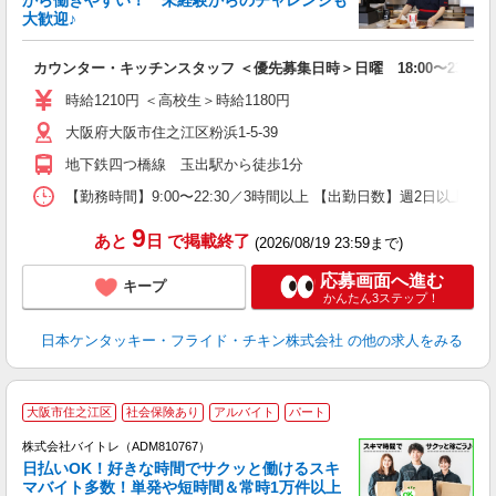
から働きやすい！ 未経験からのチャレンジも
大歓迎♪
見
カウンター・キッチンスタッフ ＜優先募集日時＞日曜 18:00〜23:00
未
ダ
時給1210円 ＜高校生＞時給1180円
昇
大阪府大阪市住之江区粉浜1-5-39
上
か
地下鉄四つ橋線 玉出駅から徒歩1分
【勤務時間】9:00〜22:30／3時間以上 【出勤日数】週2日以
9
あと
日
で掲載終了
(2026/08/19 23:59まで)
応募画面へ進む
キープ
かんたん3ステップ！
日本ケンタッキー・フライド・チキン株式会社
の他の求人をみる
大阪市住之江区
社会保険あり
アルバイト
パート
株式会社バイトレ（ADM810767）
く
日払いOK！好きな時間でサクッと働けるスキ
マバイト多数！単発や短時間＆常時1万件以上