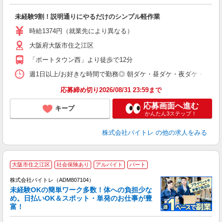
気
未経験9割！説明通りにやるだけのシンプル軽作業
即
活
時給1374円（就業先により異なる）
（
大阪府大阪市住之江区
短
K
「ポートタウン西」より徒歩で12分
日
髪
週1日以上/お好きな時間で勤務◎ 朝ダケ・昼ダケ・夜ダケ・夜勤など、 ご自
応募締め切り2026/08/31 23:59まで
応募画面へ進む
キープ
かんたん3ステップ！
株式会社バイトレ
の他の求人をみる
大阪市住之江区
社会保険あり
アルバイト
パート
株式会社バイトレ（ADM807104）
未経験OKの簡単ワーク多数！体への負担少な
め。日払いOK＆スポット・単発のお仕事が豊
富！
ス