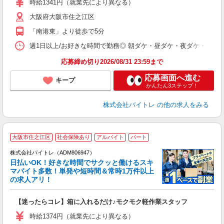
時給1341円（就業先により異なる）
（
大阪府大阪市住之江区
短
K
「南港東」より徒歩で5分
日
髪
週1日以上/お好きな時間で勤務◎ 朝ダケ・昼ダケ・夜ダケ・夜勤など、 ご自
応募締め切り2026/08/31 23:59まで
応募画面へ進む
キープ
かんたん3ステップ！
株式会社バイトレ
の他の求人をみる
大阪市住之江区
社会保険あり
アルバイト
パート
株式会社バイトレ（ADM806947）
く
日払いOK！好きな時間でサクッと働けるスキ
マバイト多数！単発や短時間＆常時1万件以上
☆
の求人アリ！
験
【迷ったらコレ】箱に入れるだけ♪モクモク軽作業スタッフ
即
活
時給1374円（就業先により異なる）
（