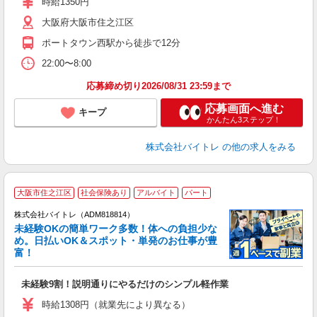
時給1350円
（
大阪府大阪市住之江区
煙
K.
ポートタウン西駅から徒歩で12分
22:00〜8:00
応募締め切り2026/08/31 23:59まで
応募画面へ進む
キープ
かんたん3ステップ！
株式会社バイトレ
の他の求人をみる
大阪市住之江区
社会保険あり
アルバイト
パート
株式会社バイトレ（ADM818814）
未経験OKの簡単ワーク多数！体への負担少な
め。日払いOK＆スポット・単発のお仕事が豊
富！
ス
ロ
未経験9割！説明通りにやるだけのシンプル軽作業
即
活
時給1308円（就業先により異なる）
（