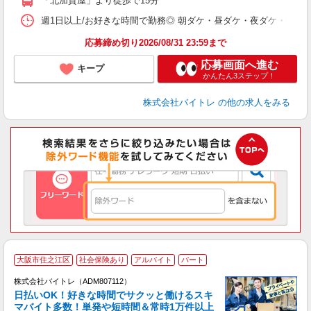
「北加賀屋」より徒歩で15分
日
髪
週1日以上/お好きな時間で勤務◎ 朝ダケ・昼ダケ・夜ダケ・夜勤など、 ご自
応募締め切り2026/08/31 23:59まで
応募画面へ進む
キープ
かんたん3ステップ！
株式会社バイトレ
の他の求人をみる
大阪市住之江区
社会保険あり
アルバイト
パート
株式会社バイトレ（ADM807112）
く
日払いOK！好きな時間でサクッと働けるスキ
マバイト多数！単発や短時間＆常時1万件以上