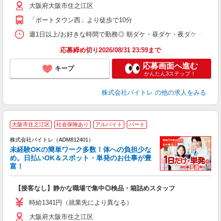
大阪府大阪市住之江区
短
K
「ポートタウン西」より徒歩で10分
日
髪
週1日以上/お好きな時間で勤務◎ 朝ダケ・昼ダケ・夜ダケ・夜勤など、 ご自
応募締め切り2026/08/31 23:59まで
応募画面へ進む
キープ
かんたん3ステップ！
株式会社バイトレ
の他の求人をみる
大阪市住之江区
社会保険あり
アルバイト
パート
株式会社バイトレ（ADM812401）
未経験OKの簡単ワーク多数！体への負担少な
め。日払いOK＆スポット・単発のお仕事が豊
富！
ス
ロ
【接客なし】静かな職場で集中◎検品・箱詰めスタッフ
即
活
時給1341円（就業先により異なる）
（
大阪府大阪市住之江区
短