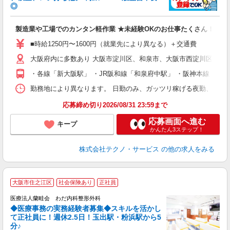
◎
お
製造業や工場でのカンタン軽作業 ★未経験OKのお仕事たくさん！
未
ア
■時給1250円〜1600円（就業先により異なる）＋交通費
の
大阪府内に多数あり 大阪市淀川区、和泉市、大阪市西淀川区、茨
・各線「新大阪駅」 ・JR阪和線「和泉府中駅」 ・阪神本線「姫島
勤務地により異なります。 日勤のみ、ガッツリ稼げる夜勤、シフトによる交
応募締め切り2026/08/31 23:59まで
応募画面へ進む
キープ
かんたん3ステップ！
株式会社テクノ・サービス
の他の求人をみる
大阪市住之江区
社会保険あり
正社員
職
医療法人蘭畦会 わだ内科整形外科
◆医療事務の実務経験者募集◆スキルを活かし
て正社員に！週休2.5日！玉出駅・粉浜駅から5
分♪