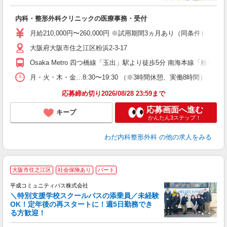
し
内科・整形外科クリニックの医療事務・受付
あ
月給210,000円〜260,000円 ※試用期間3ヵ月あり（同条件） 
チ
大阪府大阪市住之江区粉浜2-3-17
り
Osaka Metro 四つ橋線「玉出」駅より徒歩5分 南海本線「粉浜」
月・火・木・金…8:30〜19:30 （※3時間休憩、実働8時間） 土…
応募締め切り2026/08/28 23:59まで
応募画面へ進む
キープ
かんたん3ステップ！
わだ内科整形外科
の他の求人をみる
大阪市住之江区
社会保険あり
パート
平成コミュニティバス株式会社
＼特別支援学校スクールバスの添乗員／未経験
OK！定年後の再スタートに！週5日勤務でき
る方歓迎！