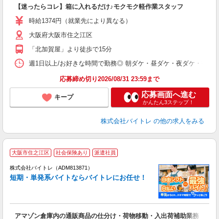
ロ
【迷ったらコレ】箱に入れるだけ♪モクモク軽作業スタッフ
即
活
時給1374円（就業先により異なる）
（
大阪府大阪市住之江区
短
K
「北加賀屋」より徒歩で15分
日
髪
週1日以上/お好きな時間で勤務◎ 朝ダケ・昼ダケ・夜ダケ・夜勤など、 ご自
応募締め切り2026/08/31 23:59まで
応募画面へ進む
キープ
かんたん3ステップ！
株式会社バイトレ
の他の求人をみる
大阪市住之江区
社会保険あり
派遣社員
ィ
株式会社バイトレ（ADM813871）
短期・単発系バイトならバイトレにお任せ！
い
アマゾン倉庫内の通販商品の仕分け・荷物移動・入出荷補助業務
即