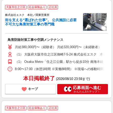
大阪市住之江区
社会保険あり
正社員
株式会社エスク 本社／関東営業所
街を支える“選ばれた仕事”。 公共施設に必要
不可欠な鳥害対策工事の専門職
る
鳥害防除対策工事や空調メンテナンス
入
ス
月給380,000円〜（経験者） 月給320,000円〜（未経験者
通
（1） 大阪府大阪市住之江区御崎7-5-24 株式会社エスク 本
制
（1） Osaka Metro「住之江公園」駅から徒歩10分 南海本線
8:00〜17:00（休憩1時間 ※実働8時間） ※現場への移動時
本日掲載終了
(2026/08/10 23:59まで)
応募画面へ進む
キープ
かんたん3ステップ！
大阪市住之江区
社会保険あり
正社員