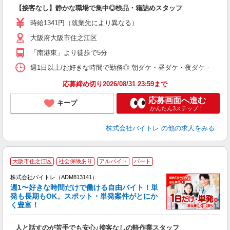
ロ
【接客なし】静かな職場で集中◎検品・箱詰めスタッフ
即
活
時給1341円（就業先により異なる）
（
大阪府大阪市住之江区
短
K
「南港東」より徒歩で5分
日
髪
週1日以上/お好きな時間で勤務◎ 朝ダケ・昼ダケ・夜ダケ・夜勤など、 ご自
応募締め切り2026/08/31 23:59まで
応募画面へ進む
キープ
かんたん3ステップ！
株式会社バイトレ
の他の求人をみる
大阪市住之江区
社会保険あり
アルバイト
パート
株式会社バイトレ（ADM813141）
週1〜好きな時間だけで働ける自由バイト！単
発も長期もOK。スポット・単発案件がとにか
も
く豊富！
気
人と話すのが苦手でも安心♪接客なしの軽作業スタッフ