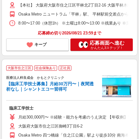
【本社】 大阪府大阪市住之江区平林北2丁目2-16 大阪平林木材会館
Osaka Metro ニュートラム「平林」駅、 平林駅前交差点から北へ
8:00〜17:00（休憩1h） ※土曜は8:00〜13:00 ※残業あり 
応募締め切り2026/08/21 23:59まで
応募画面へ進む
キープ
かんたん3ステップ！
大阪市住之江区
社会保険あり
正社員
医療法人梓良成会 かもとクリニック
【臨床工学技士募集】月給30万円〜｜夜間透
析なし｜シャントエコー習得可
を
臨床工学技士
昇
月給300,000円〜 ※経験・能力を考慮のうえ決定 【年収例】50
ほ
大阪府大阪市住之江区御崎3丁目6-2
Osaka Metro 四つ橋線「住之江公園」駅より徒歩10分 南海