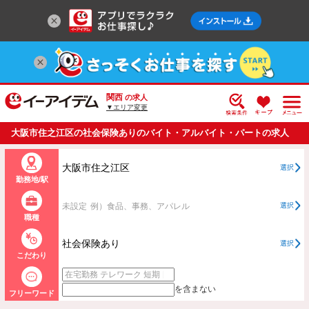
関西
の求人
▼エリア変更
大阪市住之江区の社会保険ありのバイト・アルバイト・パートの求人
情報一覧
大阪市住之江区
選択
勤務地/駅
未設定
例）食品、事務、アパレル
選択
職種
社会保険あり
選択
こだわり
を含まない
フリーワード