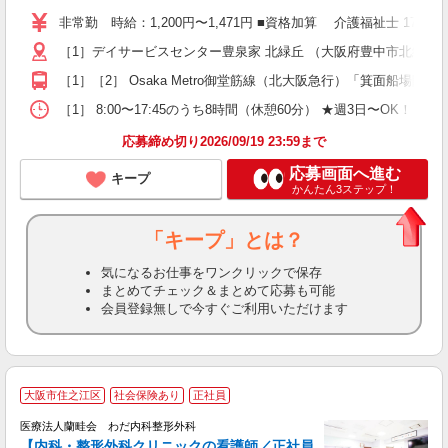
り
非常勤 時給：1,200円〜1,471円 ■資格加算 介護福祉士 1
二
［1］デイサービスセンター豊泉家 北緑丘 （大阪府豊中市北緑丘2-
ラ
ア
［1］［2］ Osaka Metro御堂筋線（北大阪急行）「箕面船場
週
勤
［1］ 8:00〜17:45のうち8時間（休憩60分） ★週3日〜OK！ ［2］
煙
応募締め切り2026/09/19 23:59まで
応募画面へ進む
キープ
かんたん3ステップ！
「キープ」とは？
気になるお仕事をワンクリックで保存
まとめてチェック＆まとめて応募も可能
会員登録無しで今すぐご利用いただけます
大阪市住之江区
社会保険あり
正社員
医療法人蘭畦会 わだ内科整形外科
外
【内科・整形外科クリニックの看護師／正社員