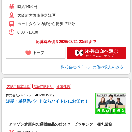
活
時給1450円
（
大阪府大阪市住之江区
煙
K.
ポートタウン西駅から徒歩で12分
8:00〜13:00
応募締め切り2026/08/31 23:59まで
応募画面へ進む
キープ
かんたん3ステップ！
株式会社バイトレ
の他の求人をみる
大阪市住之江区
社会保険あり
派遣社員
ィ
株式会社バイトレ（ADM811596）
短期・単発系バイトならバイトレにお任せ！
い
アマゾン倉庫内の通販商品の仕分け・ピッキング・梱包業務
即
活