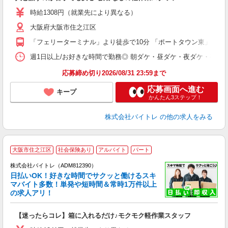
即
活
時給1308円（就業先により異なる）
（
大阪府大阪市住之江区
短
K
「フェリーターミナル」より徒歩で10分 「ポートタウン東」より徒
日
髪
週1日以上/お好きな時間で勤務◎ 朝ダケ・昼ダケ・夜ダケ・夜勤など、 ご自
応募締め切り2026/08/31 23:59まで
応募画面へ進む
キープ
かんたん3ステップ！
株式会社バイトレ
の他の求人をみる
大阪市住之江区
社会保険あり
アルバイト
パート
株式会社バイトレ（ADM812390）
く
日払いOK！好きな時間でサクッと働けるスキ
マバイト多数！単発や短時間＆常時1万件以上
☆
の求人アリ！
験
【迷ったらコレ】箱に入れるだけ♪モクモク軽作業スタッフ
即
活