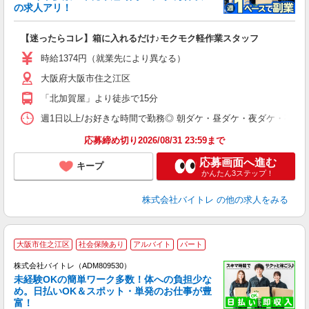
☆
の求人アリ！
験
【迷ったらコレ】箱に入れるだけ♪モクモク軽作業スタッフ
即
活
時給1374円（就業先により異なる）
（
大阪府大阪市住之江区
短
K
「北加賀屋」より徒歩で15分
日
髪
週1日以上/お好きな時間で勤務◎ 朝ダケ・昼ダケ・夜ダケ・夜勤など、 ご自
応募締め切り2026/08/31 23:59まで
応募画面へ進む
キープ
かんたん3ステップ！
株式会社バイトレ
の他の求人をみる
大阪市住之江区
社会保険あり
アルバイト
パート
株式会社バイトレ（ADM809530）
未経験OKの簡単ワーク多数！体への負担少な
め。日払いOK＆スポット・単発のお仕事が豊
富！