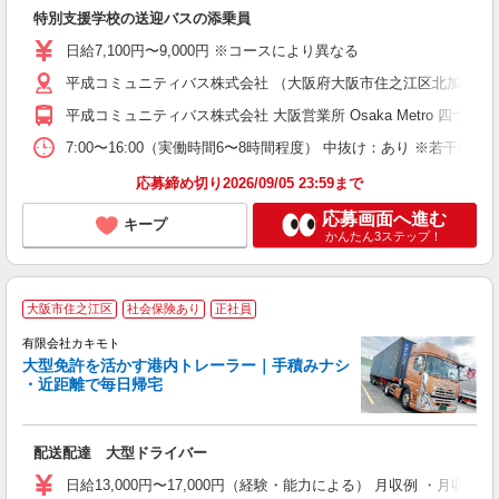
後
特別支援学校の送迎バスの添乗員
入
～
日給7,100円〜9,000円 ※コースにより異なる
週
平成コミュニティバス株式会社 （大阪府大阪市住之江区北加賀屋5-4
日
り
平成コミュニティバス株式会社 大阪営業所 Osaka Metro 四
7:00〜16:00（実働時間6〜8時間程度） 中抜け：あり ※若干
応募締め切り2026/09/05 23:59まで
応募画面へ進む
キープ
かんたん3ステップ！
大阪市住之江区
社会保険あり
正社員
有限会社カキモト
大型免許を活かす港内トレーラー｜手積みナシ
・近距離で毎日帰宅
力
躍
配送配達 大型ドライバー
未
（
日給13,000円〜17,000円（経験・能力による） 月収例 ・月収375,