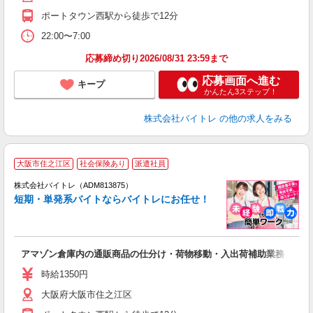
K.
ポートタウン西駅から徒歩で12分
22:00〜7:00
応募締め切り2026/08/31 23:59まで
応募画面へ進む
キープ
かんたん3ステップ！
株式会社バイトレ
の他の求人をみる
大阪市住之江区
社会保険あり
派遣社員
ィ
株式会社バイトレ（ADM813875）
短期・単発系バイトならバイトレにお任せ！
い
アマゾン倉庫内の通販商品の仕分け・荷物移動・入出荷補助業務
即
活
時給1350円
（
大阪府大阪市住之江区
煙
K.