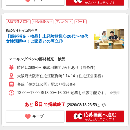
かんたん3ステップ！
2
大阪市住之江区
社会保険あり
アルバイト
パート
株式会社セイコ製作所
【部材補充・検品】未経験歓迎◇20代〜40代
女性活躍中！ご家庭との両立◎
ね
未
マーキングペンの部材補充・検品
間
時給1,280円〜 ※試用期間3ヵ月あり（同条件）
大阪府大阪市住之江区御崎2-14-14（住之江公園横）
各線「住之江公園」駅より徒歩8分
13:00〜17:00 ※13:00〜16:00の勤務も相談可能です。 ☆残業
8
あと
日
で掲載終了
(2026/08/18 23:59まで)
応募画面へ進む
キープ
かんたん3ステップ！