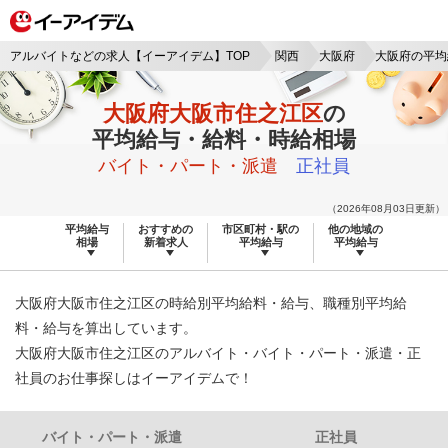
アルバイトなどの求人【イーアイデム】TOP
関西
大阪府
大阪府の平均
大阪府大阪市住之江区
の
平均給与・給料・時給相場
バイト・パート・派遣
正社員
（2026年08月03日更新）
平均給与
おすすめの
市区町村・駅の
他の地域の
相場
新着求人
平均給与
平均給与
大阪府大阪市住之江区の時給別平均給料・給与、職種別平均給
料・給与を算出しています。
大阪府大阪市住之江区のアルバイト・バイト・パート・派遣・正
社員のお仕事探しはイーアイデムで！
バイト・パート・派遣
正社員