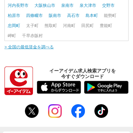
河内長野市
大阪狭山市
泉南市
泉大津市
交野市
柏原市
四條畷市
阪南市
高石市
島本町
能勢町
忠岡町
太子町
熊取町
河南町
田尻町
豊能町
岬町
千早赤阪村
> 全国の最低賃金を調べる
イーアイデム求人検索アプリを
今すぐダウンロード