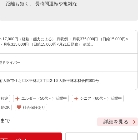
距離も短く、 長時間運転や複雑な...
円〜17,000円（経験・能力による） 月収例 ・月収375,000円 （日給15,000円×
月収315,000円 （日給15,000円×月21日勤務） ※試...
型ドライバー
府大阪市住之江区平林北2丁目2-16 大阪平林木材会館601号
者歓迎
エルダー（50代～）活躍中
シニア（60代～）活躍中
勤OK
社会保険あり
9 まで
詳細を見る