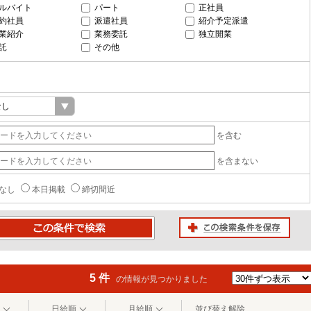
ルバイト
パート
正社員
約社員
派遣社員
紹介予定派遣
業紹介
業務委託
独立開業
託
その他
を含む
を含まない
なし
本日掲載
締切間近
この検索条件を保存
条件で検索
5 件
の情報が見つかりました
日給順
月給順
並び替え解除