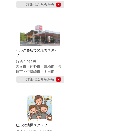
詳細はこちらから
ベルク各店での店内スタッ
フ
時給 1,065円
古河市・佐野市・前橋市・高
崎市・伊勢崎市・太田市・館
林市・藤岡市・大泉町・さい
詳細はこちらから
たま市北区・川越市・熊谷
市・行田市・秩父市・所沢
市・飯能市・東松山市・坂戸
市・鶴ケ島市・千葉市中央
区・市川市・松戸市・習志野
市・柏市・流山市・八千代
市・足立区・江戸川区・八王
子市・町田市
ビルの清掃スタッフ