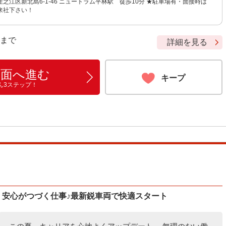
之江区新北島6-1-46 ニュートラム平林駅 徒歩10分 ★駐車場有・面接時は
来社下さい！
9 まで
詳細を見る
画面へ進む
キープ
ん3ステップ！
、安心がつづく仕事♪最新鋭車両で快適スタート