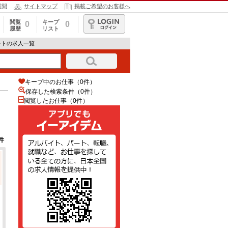
質問
サイトマップ
掲載ご希望のお客様へ
閲覧
キープ
0
0
履歴
リスト
ログイン
ートの求人一覧
キープ中のお仕事（0件）
保存した検索条件（
0
件）
閲覧したお仕事（0件）
件