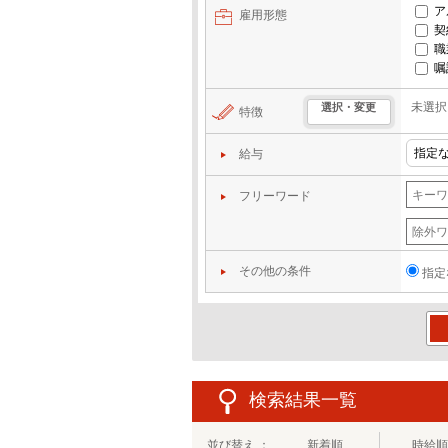
ア
雇用形態
契
職
嘱
未選択
選択・変更
特徴
給与
フリーワード
その他の条件
指定
この
検索結果一覧
並び替え ：
新着順
時給順