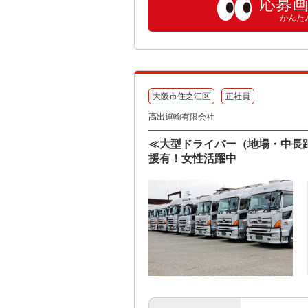
応募
かんた
大阪市住之江区
正社員
高出運輸有限会社
≪大型ドライバー（地場・中長
援有！女性活躍中