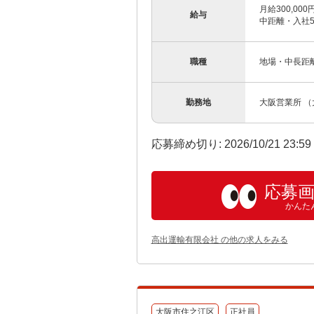
月給300,00
給与
中距離・入社5
職種
地場・中長距
勤務地
大阪営業所 （
応募締め切り: 2026/10/21 23:5
応募
かんた
高出運輸有限会社 の他の求人をみる
大阪市住之江区
正社員