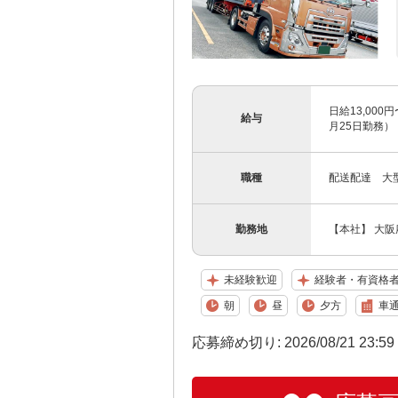
日給13,000
給与
月25日勤務） ・
職種
配送配達 大
勤務地
【本社】 大阪
未経験歓迎
経験者・有資格
朝
昼
夕方
車通
応募締め切り: 2026/08/21 23:5