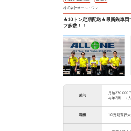
株式会社オール・ワン
★10トン定期配送★最新鋭車
フ多数！！
月給370.0
給与
与年2回 （入
職種
10t定期運行