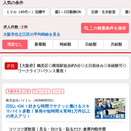
人気の条件
ミドル（40代～）活躍中
週2～3日勤務OK
主婦・主夫歓迎
週1
求人件数 :
2
件
この検索条件を保存
大阪市住之江区の平均時給を見る
指定なし
新着順
時給順
日給順
月給順
【大阪府】鶴見区◇横堤駅徒歩約5分◇土日祝休み◇未経験可◇
PR
ワークライフバランス重視！
大阪市住之江区
アルバイト
パート
株式会社バイトレ（ADM809332）
く
日払いOK！好きな時間でサクッと働けるスキ
マバイト多数！単発や短時間＆常時1万件以上
☆
の求人アリ！
験
コツコツ派歓迎｜見る・分ける・貼るだけ♪倉庫内軽作業
即