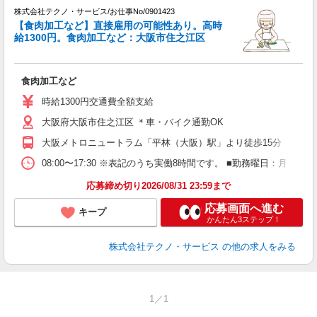
株式会社テクノ・サービス/お仕事No/0901423
【食肉加工など】直接雇用の可能性あり。高時
し
給1300円。食肉加工など：大阪市住之江区
界
食肉加工など
履
高
時給1300円交通費全額支給
大阪府大阪市住之江区 ＊車・バイク通勤OK
大阪メトロニュートラム「平林（大阪）駅」より徒歩15分
08:00〜17:30 ※表記のうち実働8時間です。 ■勤務曜日：月
応募締め切り2026/08/31 23:59まで
応募画面へ進む
キープ
かんたん3ステップ！
株式会社テクノ・サービス
の他の求人をみる
1／1