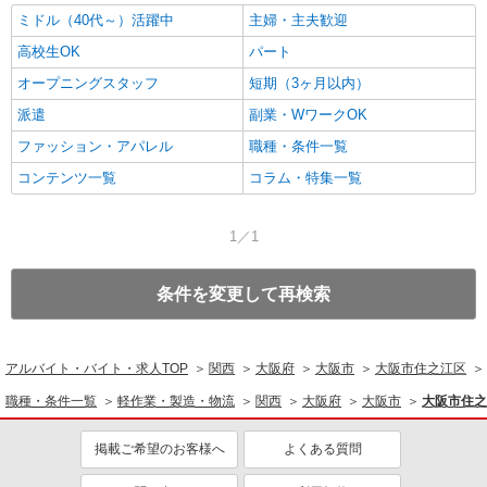
ミドル（40代～）活躍中
主婦・主夫歓迎
高校生OK
パート
オープニングスタッフ
短期（3ヶ月以内）
派遣
副業・WワークOK
ファッション・アパレル
職種・条件一覧
コンテンツ一覧
コラム・特集一覧
1／1
条件を変更して再検索
アルバイト・バイト・求人TOP
関西
大阪府
大阪市
大阪市住之江区
職種・条件一覧
軽作業・製造・物流
関西
大阪府
大阪市
大阪市住之
掲載ご希望のお客様へ
よくある質問