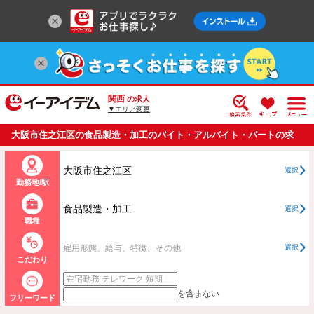
関西
の求人
▼エリア変更
大阪市住之江区の食品製造・加工のバイト・アルバイト・パートの求
人情報一覧
大阪市住之江区
選択
勤務地/駅
食品製造・加工
選択
職種
雇用形態、給与、特徴、その他
選択
こだわり
を含まない
フリーワード