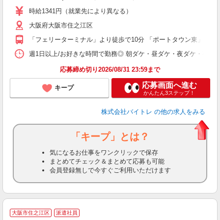
活
時給1341円（就業先により異なる）
（
大阪府大阪市住之江区
短
K
「フェリーターミナル」より徒歩で10分 「ポートタウン東」より徒
日
髪
週1日以上/お好きな時間で勤務◎ 朝ダケ・昼ダケ・夜ダケ・夜勤など、 ご自
応募締め切り2026/08/31 23:59まで
応募画面へ進む
キープ
かんたん3ステップ！
株式会社バイトレ
の他の求人をみる
「キープ」とは？
気になるお仕事をワンクリックで保存
まとめてチェック＆まとめて応募も可能
会員登録無しで今すぐご利用いただけます
大阪市住之江区
派遣社員