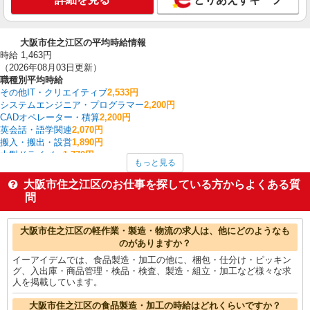
大阪市住之江区の平均時給情報
時給 1,463円
（2026年08月03日更新）
職種別平均時給
その他IT・クリエイティブ
2,533円
システムエンジニア・プログラマー
2,200円
CADオペレーター・積算
2,200円
英会話・語学関連
2,070円
搬入・搬出・設営
1,890円
大型ドライバー
1,770円
もっと見る
看護師・保健師・看護助手・助産師
1,717円
研究開発・分析評価
1,700円
大阪市住之江区のお仕事を探している方からよくある質
クレーン・玉掛
1,654円
問
金融・貿易事務
1,650円
大阪市住之江区の他の職種の平均時給を見る
大阪市住之江区の軽作業・製造・物流の求人は、他にどのようなも
のがありますか？
イーアイデムでは、食品製造・加工の他に、梱包・仕分け・ピッキン
グ、入出庫・商品管理・検品・検査、製造・組立・加工など様々な求
人を掲載しています。
大阪市住之江区の食品製造・加工の時給はどれくらいですか？