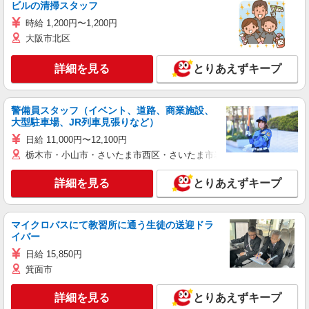
ビルの清掃スタッフ
時給 1,200円〜1,200円
大阪市北区
詳細を見る
とりあえずキープ
警備員スタッフ（イベント、道路、商業施設、
大型駐車場、JR列車見張りなど）
日給 11,000円〜12,100円
栃木市・小山市・さいたま市西区・さいたま市岩槻区・久喜市・蓮田
詳細を見る
とりあえずキープ
マイクロバスにて教習所に通う生徒の送迎ドラ
イバー
日給 15,850円
箕面市
詳細を見る
とりあえずキープ