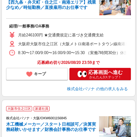
【西九条・弁天町・住之江・南港エリア】残業
少なめ／時短勤務／直接雇用のお仕事です
「
交
経理/一般事務/OA事務
O
月給246100円 ★交通費規定に基づき交通費支給
大阪府大阪市住之江区（大阪メトロ南港ポートタウン線南港東駅
8:30〜17:00/9:00〜16:00/9:00〜15:30 （実
応募締め切り2026/08/20 23:59まで
応募画面へ進む
キープ
かんたん3ステップ！
株式会社パソナ
の他の求人をみる
大阪市住之江区
派遣社員
株式会社パソナ・大阪/OKW6001156845
木工機械メーカー／スタート日相談可／決算実
務経験いかせます／財務会計事務のお仕事です