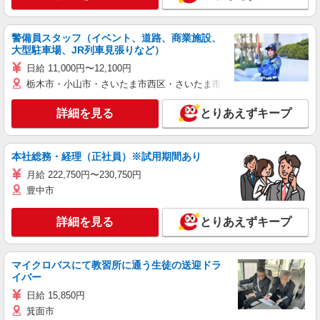
警備員スタッフ（イベント、道路、商業施設、
大型駐車場、JR列車見張りなど）
日給 11,000円〜12,100円
栃木市・小山市・さいたま市西区・さいたま市岩槻区・久喜市・蓮田
詳細を見る
とりあえずキープ
本社総務・経理（正社員）※試用期間あり
月給 222,750円〜230,750円
豊中市
詳細を見る
とりあえずキープ
マイクロバスにて教習所に通う生徒の送迎ドラ
イバー
日給 15,850円
箕面市