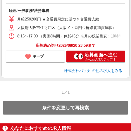
援
交
経理/一般事務/法務事務
月給259200円 ★交通費規定に基づき交通費支給
大阪府大阪市住之江区（大阪メトロ四つ橋線北加賀屋駅）
8:15〜17:00 （実働8時間）休憩45分 ※月の残業目安：1
応募締め切り2026/08/20 23:59まで
応募画面へ進む
キープ
かんたん3ステップ！
株式会社パソナ
の他の求人をみる
1／1
条件を変更して再検索
あなたにおすすめの求人情報