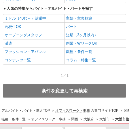
人気の特集からバイト・アルバイト・パートを探す
ミドル（40代～）活躍中
主婦・主夫歓迎
高校生OK
パート
オープニングスタッフ
短期（3ヶ月以内）
派遣
副業・WワークOK
ファッション・アパレル
職種・条件一覧
コンテンツ一覧
コラム・特集一覧
1／1
条件を変更して再検索
アルバイト・バイト・求人TOP
オフィスワーク・事務
の専門サイトTOP
関
職種・条件一覧
オフィスワーク・事務
関西
大阪府
大阪市
大阪市住