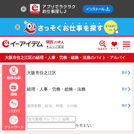
関西
の求人
▼エリア変更
大阪市住之江区の経理・人事・労務・総務・法務のバイト・アルバイ
ト・パートの求人情報一覧
大阪市住之江区
選択
勤務地/駅
経理・人事・労務・総務・法務
選択
職種
雇用形態、給与、特徴、その他
選択
こだわり
を含まない
フリーワード