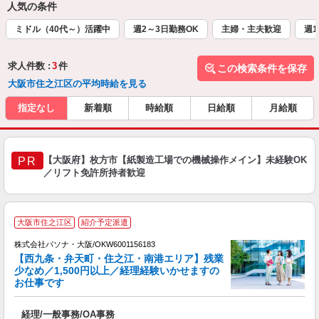
人気の条件
ミドル（40代～）活躍中
週2～3日勤務OK
主婦・主夫歓迎
週1
求人件数 :
3
件
この検索条件を保存
大阪市住之江区の平均時給を見る
指定なし
新着順
時給順
日給順
月給順
【大阪府】枚方市【紙製造工場での機械操作メイン】未経験OK
PR
／リフト免許所持者歓迎
大阪市住之江区
紹介予定派遣
株式会社パソナ・大阪/OKW6001156183
【西九条・弁天町・住之江・南港エリア】残業
少なめ／1,500円以上／経理経験いかせますの
お仕事です
実
交
経理/一般事務/OA事務
煙