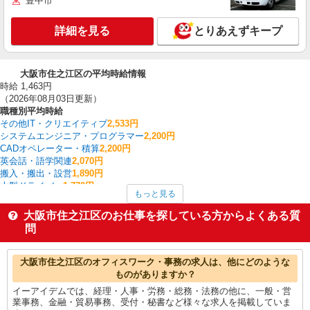
豊中市
詳細を見る
とりあえずキープ
大阪市住之江区の平均時給情報
時給 1,463円
（2026年08月03日更新）
職種別平均時給
その他IT・クリエイティブ
2,533円
システムエンジニア・プログラマー
2,200円
CADオペレーター・積算
2,200円
英会話・語学関連
2,070円
搬入・搬出・設営
1,890円
大型ドライバー
1,770円
もっと見る
看護師・保健師・看護助手・助産師
1,717円
研究開発・分析評価
1,700円
大阪市住之江区のお仕事を探している方からよくある質
クレーン・玉掛
1,654円
問
金融・貿易事務
1,650円
大阪市住之江区の他の職種の平均時給を見る
大阪市住之江区のオフィスワーク・事務の求人は、他にどのような
ものがありますか？
イーアイデムでは、経理・人事・労務・総務・法務の他に、一般・営
業事務、金融・貿易事務、受付・秘書など様々な求人を掲載していま