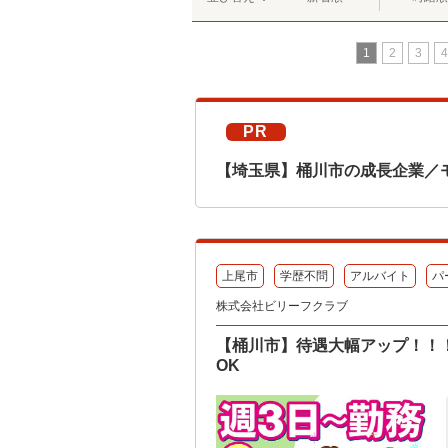
1
2
3
4
PR
【埼玉県】桶川市の成長企業／
上尾市
学歴不問
アルバイト
パ
株式会社ビリーフクラブ
【桶川市】待遇大幅アップ！！！
OK