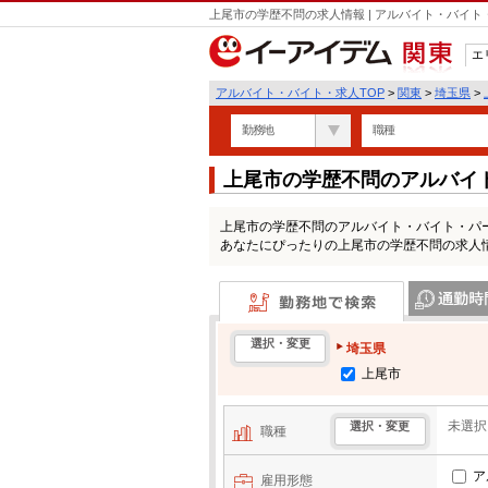
上尾市の学歴不問の求人情報 | アルバイト・バイ
エ
関東
アルバイト・バイト・求人TOP
>
関東
>
埼玉県
>
勤務地
職種
上尾市の学歴不問のアルバイ
上尾市の学歴不問のアルバイト・バイト・パ
あなたにぴったりの上尾市の学歴不問の求人
勤務地で検索
通勤時間・区
選択・変更
埼玉県
上尾市
未選択
選択・変更
職種
ア
雇用形態