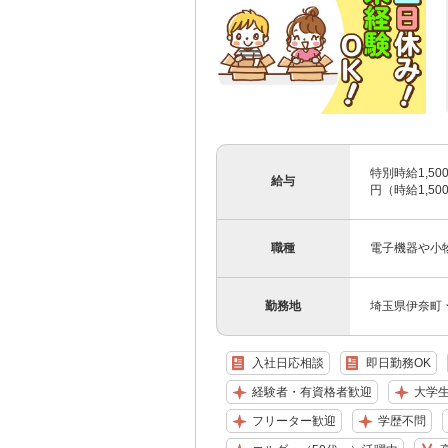
特別時給1,50
給与
円（時給1,500
職種
電子機器や小
勤務地
埼玉県伊奈町
入社日応相談
即日勤務OK
経験者・有資格者歓迎
大学
フリーター歓迎
学歴不問