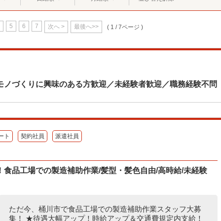
5
6
7
次へ >
最後へ>>
( 1 / 7ページ )
モノづくりに興味のある方歓迎／未経験者歓迎／職務経験不問
ート
契約社員
派遣社員
食品工場での製造補助作業/髪型・髪色自由/高時給/未経験
ただ今、桶川市で食品工場での製造補助作業スタッフ大募
集！ ★待遇大幅アップ！時給アップ＆交通費規定内支給！