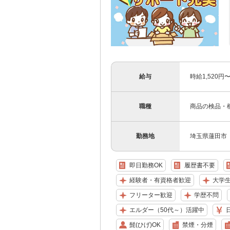
給与
時給1,520円
職種
商品の検品・
勤務地
埼玉県蓮田市
即日勤務OK
履歴書不要
経験者・有資格者歓迎
大学
フリーター歓迎
学歴不問
エルダー（50代～）活躍中
髭(ひげ)OK
禁煙・分煙