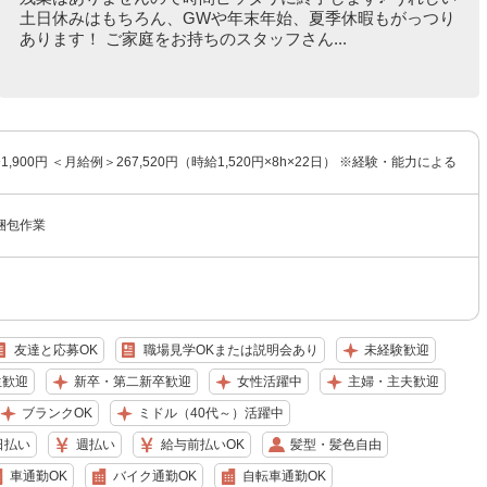
土日休みはもちろん、GWや年末年始、夏季休暇もがっつり
あります！ ご家庭をお持ちのスタッフさん...
〜1,900円 ＜月給例＞267,520円（時給1,520円×8h×22日） ※経験・能力による
梱包作業
友達と応募OK
職場見学OKまたは説明会あり
未経験歓迎
生歓迎
新卒・第二新卒歓迎
女性活躍中
主婦・主夫歓迎
ブランクOK
ミドル（40代～）活躍中
日払い
週払い
給与前払いOK
髪型・髪色自由
車通勤OK
バイク通勤OK
自転車通勤OK