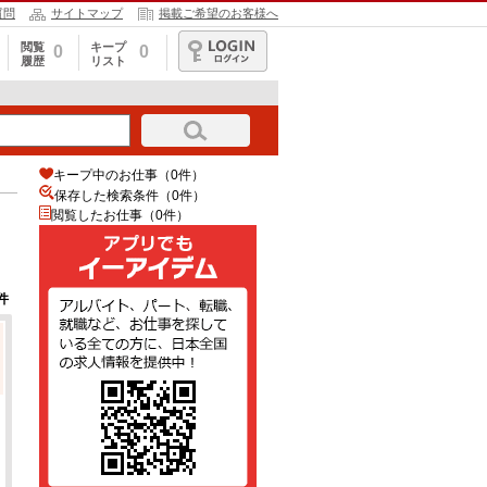
質問
サイトマップ
掲載ご希望のお客様へ
閲覧
キープ
0
0
履歴
リスト
ログイン
キープ中のお仕事（0件）
保存した検索条件（
0
件）
閲覧したお仕事（0件）
件