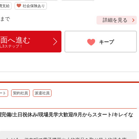
費支給
社会保険あり
9 まで
詳細を見る
画面へ進む
キープ
ん3ステップ！
ート
契約社員
派遣社員
空調完備/土日祝休み/現場見学大歓迎/9月からスタート/キレイな