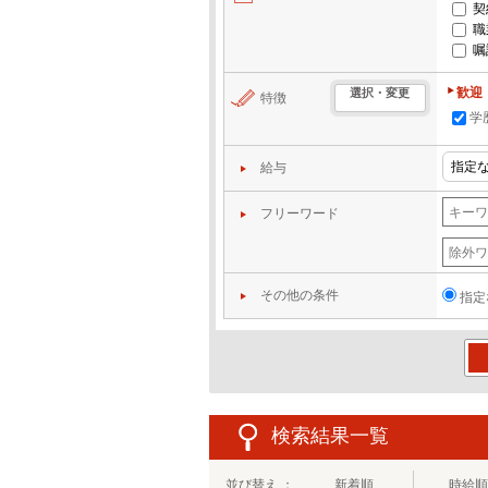
契
職
嘱
歓迎
選択・変更
特徴
学
給与
フリーワード
その他の条件
指定
この
検索結果一覧
並び替え ：
新着順
時給順