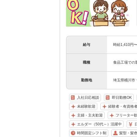
給与
時給1,410円
職種
食品工場での
勤務地
埼玉県桶川市 
入社日応相談
即日勤務OK
未経験歓迎
経験者・有資格
主婦・主夫歓迎
フリーター
エルダー（50代～）活躍中
時間固定シフト制
髪型・髪