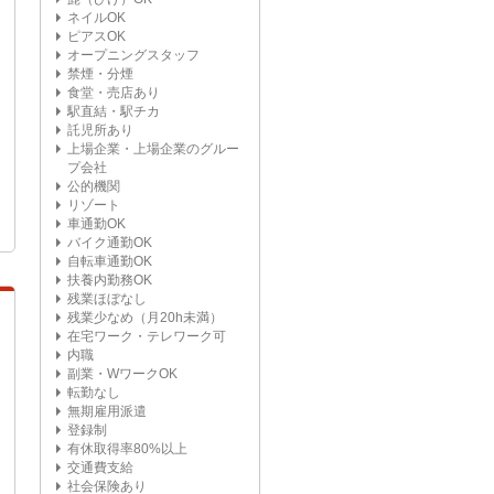
ネイルOK
ピアスOK
オープニングスタッフ
禁煙・分煙
食堂・売店あり
駅直結・駅チカ
託児所あり
上場企業・上場企業のグルー
プ会社
公的機関
リゾート
車通勤OK
バイク通勤OK
自転車通勤OK
扶養内勤務OK
残業ほぼなし
残業少なめ（月20h未満）
在宅ワーク・テレワーク可
内職
副業・WワークOK
転勤なし
無期雇用派遣
登録制
有休取得率80%以上
交通費支給
社会保険あり