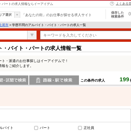
よくある
ト・パートの求人情報ならイーアイデム
保存した
0
リア選択
「あなたの街」のお仕事が探せる求人サイト
検索条件
上尾市
> 学歴不問のアルバイト・バイト・パートの求人一覧
ト・バイト・パートの求人情報一覧
ート・派遣のお仕事探しはイーアイデムで！
情報をご紹介します。
199
この条件の求人
間で検索
路線・駅・駅で検索
ルバイト
パート
正社員