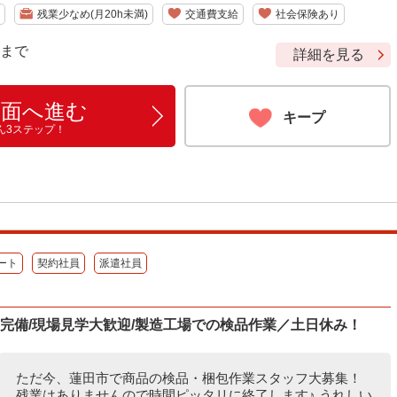
残業少なめ(月20h未満)
交通費支給
社会保険あり
9 まで
詳細を見る
画面へ進む
キープ
ん3ステップ！
ート
契約社員
派遣社員
空調完備/現場見学大歓迎/製造工場での検品作業／土日休み！
ただ今、蓮田市で商品の検品・梱包作業スタッフ大募集！
残業はありませんので時間ピッタリに終了します♪ うれしい