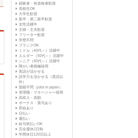
経験者・有資格者歓迎
高校生OK
大学生歓迎
新卒・第二新卒歓迎
女性活躍中
主婦・主夫歓迎
フリーター歓迎
学歴不問
ブランクOK
ミドル（40代～）活躍中
エルダー（50代～）活躍中
シニア（60代～）活躍中
障がい者積極採用
英語が活かせる
語学力を活かせる（英語以
外）
国籍不問（jobs in japan）
管理職・マネージャー採用
高収入・高額
ボーナス・賞与あり
昇給あり
日払い
週払い
給与前払いOK
完全週休2日制
年間休日120日以上