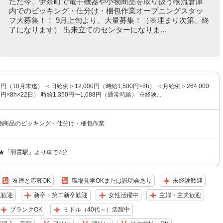
ただ今、伊奈町で電子機器や小物商品を取り扱う物流倉庫
内でのピッキング・仕分け・梱包作業オープニングスタッ
フ大募集！！ 9月上旬より、大量募集！（※埋まり次第、終
了になります） 出来立てのセンターになりま...
0円（10月末迄） ＜日給例＞12,000円（時給1,500円×8h） ＜月給例＞264,000
円×8h×22日） 時給1,350円〜1,688円（通常時給） ※経験...
物商品のピッキング・仕分け・梱包作業
 ★「羽貫駅」より車で7分
友達と応募OK
職場見学OKまたは説明会あり
未経験歓迎
生歓迎
新卒・第二新卒歓迎
女性活躍中
主婦・主夫歓迎
ブランクOK
ミドル（40代～）活躍中