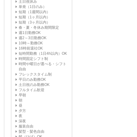
土日祝休み
単発（1日のみ）
短期（1週間以内）
短期（1ヶ月以内）
短期（3ヶ月以内）
春・夏・冬休み期間限定
週1日勤務OK
週2～3日勤務OK
10時～勤務OK
16時前退社OK
短時間勤務（1日4h以内）OK
時間固定シフト制
時間や曜日が選べる・シフト
自由
フレックスタイム制
平日のみ勤務OK
土日祝のみ勤務OK
フルタイム歓迎
早朝
朝
昼
夕方
夜
深夜
服装自由
髪型・髪色自由
髭（ひげ）OK