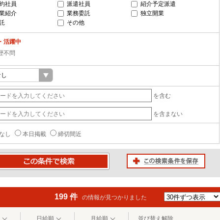
約社員
派遣社員
紹介予定派遣
業紹介
業務委託
独立開業
託
その他
・活躍中
歴不問
を含む
を含まない
なし
本日掲載
締切間近
この検索条件を保存
条件で検索
199 件
の情報が見つかりました
日給順
月給順
並び替え解除