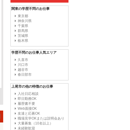
関東の学歴不問のお仕事
東京都
神奈川県
千葉県
群馬県
茨城県
栃木県
学歴不問のお仕事人気エリア
久喜市
川口市
越谷市
春日部市
上尾市の他の特徴のお仕事
入社日応相談
即日勤務OK
履歴書不要
Web面接OK
友達と応募OK
職場見学OKまたは説明会あり
大量募集（10名以上）
未経験歓迎