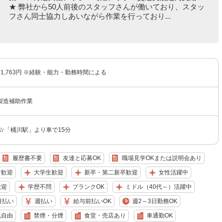
★ 弊社から50人前後のスタッフさんが働いており、スタッ
フさん同士協力しあいながら作業を行っており...
〜1,763円 ※経験・能力・勤務時間による
製造補助作業
☆「桶川駅」より車で15分
履歴書不要
友達と応募OK
職場見学OKまたは説明会あり
者歓迎
大学生歓迎
新卒・第二新卒歓迎
女性活躍中
歓迎
学歴不問
ブランクOK
ミドル（40代～）活躍中
日払い
週払い
給与前払いOK
週2～3日勤務OK
色自由
禁煙・分煙
食堂・売店あり
車通勤OK