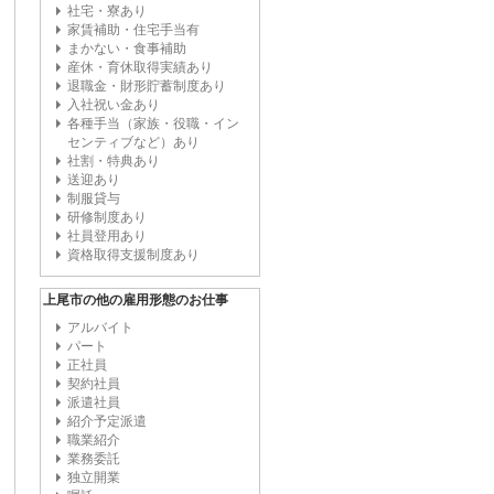
社宅・寮あり
家賃補助・住宅手当有
まかない・食事補助
産休・育休取得実績あり
退職金・財形貯蓄制度あり
入社祝い金あり
各種手当（家族・役職・イン
センティブなど）あり
社割・特典あり
送迎あり
制服貸与
研修制度あり
社員登用あり
資格取得支援制度あり
上尾市の他の雇用形態のお仕事
アルバイト
パート
正社員
契約社員
派遣社員
紹介予定派遣
職業紹介
業務委託
独立開業