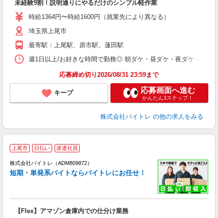
未経験9割！説明通りにやるだけのシンプル軽作業
即
活
時給1364円〜時給1600円（就業先により異なる）
（
埼玉県上尾市
短
K
最寄駅：上尾駅、原市駅、蓮田駅
日
髪
週1日以上/お好きな時間で勤務◎ 朝ダケ・昼ダケ・夜ダケ・夜勤など、 ご自
応募締め切り2026/08/31 23:59まで
応募画面へ進む
キープ
かんたん3ステップ！
株式会社バイトレ
の他の求人をみる
上尾市
日払い
派遣社員
ィ
株式会社バイトレ（ADM809872）
短期・単発系バイトならバイトレにお任せ！
い
【Flex】アマゾン倉庫内での仕分け業務
即