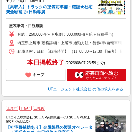
エリア 上尾CL 《Jdmt1C》
【高収入】トラックの塗装前準備・確認★社宅
費全額補助♪日勤専属
部
塗装準備・目視確認
入
場
月給：250,000円〜 月収例：303,000円(月給＋各種手当)
タ
埼玉県上尾市 勤務詳細：上尾市 通勤方法：徒歩/車/自転車/電車
休
場
勤務形態：日勤 【勤務時間】 （1）08:30〜17:30 【備考】 
通
り
本日掲載終了
(2026/08/07 23:59まで)
応募画面へ進む
キープ
かんたん3ステップ！
UTエージェント株式会社
の他の求人をみる
上尾市
日払い
正社員
UTエイム株式会社 SC＿AIM南関東第一CU SC＿AIMMK上
尾CF《Adpb1C》
【社宅費補助あり】金属製品の製造オペレータ