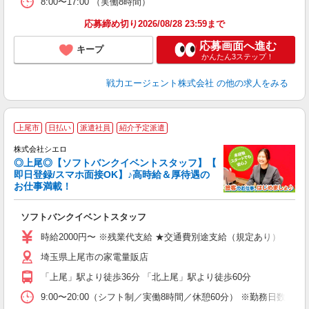
8:00〜17:00 （実働8時間）
応募締め切り2026/08/28 23:59まで
応募画面へ進む
キープ
かんたん3ステップ！
戦力エージェント株式会社
の他の求人をみる
上尾市
日払い
派遣社員
紹介予定派遣
ん
株式会社シエロ
◎上尾◎【ソフトバンクイベントスタッフ】【
即日登録/スマホ面接OK】♪高時給＆厚待遇の
お仕事満載！
製
ソフトバンクイベントスタッフ
即
時給2000円〜 ※残業代支給 ★交通費別途支給（規定あり） ゜+゜
あ
埼玉県上尾市の家電量販店
ィ
「上尾」駅より徒歩36分 「北上尾」駅より徒歩60分
9:00〜20:00（シフト制／実働8時間／休憩60分） ※勤務日数:週4日