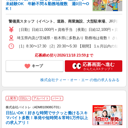
未経験OK 年齢不問＆勤務地複数 週0日〜O
K！
れ
警備員スタッフ（イベント、道路、商業施設、大型駐車場、JR列車見
未
（
［日勤］日給11,000円＋資格手当 ［夜勤］日給12,100円＋
中
埼玉県内及び茨城県・栃木県に多数あり 勤務地は複数！ さいた
期
副
［1］8:30〜17:30 ［2］20:30〜5:30 【期間】 1ヵ月
り
応募締め切り2026/11/18 23:59まで
応募画面へ進む
キープ
かんたん3ステップ！
株式会社ティー・オー・エー
の他の求人をみる
上尾市
日払い
アルバイト
パート
株式会社バイトレ（ADM810908GT01）
く
日払いOK！好きな時間でサクッと働けるスキ
マバイト多数！単発や短時間＆常時1万件以上
☆
の求人アリ！