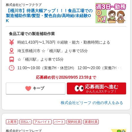
株式会社ビリーフクラブ
【桶川市】待遇大幅アップ！！！食品工場での
わ
製造補助作業/髪型・髪色自由/高時給/未経験O
K
さ
食品工場での製造補助作業
入
た
時給1,410円〜1,763円 ※経験・能力・勤務時間による
第
埼玉県桶川市 ☆「桶川駅」より車で15分
ブ
払
☆「桶川駅」より車で15分
型
自
11:00〜19:00（実働7H・休憩1H） 12:00〜20:00（実働7H・
応募締め切り2026/09/05 23:59まで
応募画面へ進む
キープ
かんたん3ステップ！
株式会社ビリーフ
の他の求人をみる
上尾市
日払い
アルバイト
パート
契約社員
派遣社員
株式会社ビリーフレーブ