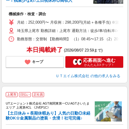
ー！残業少なめ♪土日祝休み◎高収入
る
機械操作・検査・調合
入
場
月給：252,000円〜 月収例：298,200円(月給＋各種手当) ※法定内残
タ
埼玉県上尾市 勤務詳細：上尾市 通勤方法：徒歩/車/自転車/バス/
休
場
勤務形態：交替制 【勤務時間】 （1）08:45〜17:15 （2）20
通
り
本日掲載終了
(2026/08/07 23:59まで)
応募画面へ進む
キープ
かんたん3ステップ！
ＵＴエイム株式会社
の他の求人をみる
上尾市
日払い
正社員
UTエージェント株式会社 AGT南関東第一CU AGTさいたま
エリア 上尾第4CL 《JVEP1C》
【土日休み＋長期休暇あり】人気の日勤◎未経
験OK☆金属製品の塗装・含浸！社宅完備♪
る