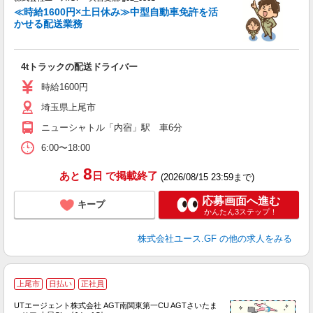
点
≪時給1600円×土日休み≫中型自動車免許を活
未
かせる配送業務
ダ
通
登
4tトラックの配送ドライバー
時給1600円
埼玉県上尾市
ニューシャトル「内宿」駅 車6分
6:00〜18:00
8
あと
日
で掲載終了
(2026/08/15 23:59まで)
応募画面へ進む
キープ
かんたん3ステップ！
株式会社ユース.GF
の他の求人をみる
上尾市
日払い
正社員
UTエージェント株式会社 AGT南関東第一CU AGTさいたま