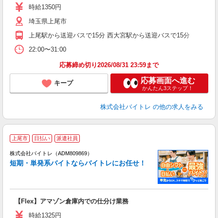
活
時給1350円
（
埼玉県上尾市
煙
K.
上尾駅から送迎バスで15分 西大宮駅から送迎バスで15分
22:00〜31:00
応募締め切り2026/08/31 23:59まで
応募画面へ進む
キープ
かんたん3ステップ！
株式会社バイトレ
の他の求人をみる
上尾市
日払い
派遣社員
ィ
株式会社バイトレ（ADM809869）
短期・単発系バイトならバイトレにお任せ！
い
【Flex】アマゾン倉庫内での仕分け業務
即
活
時給1325円