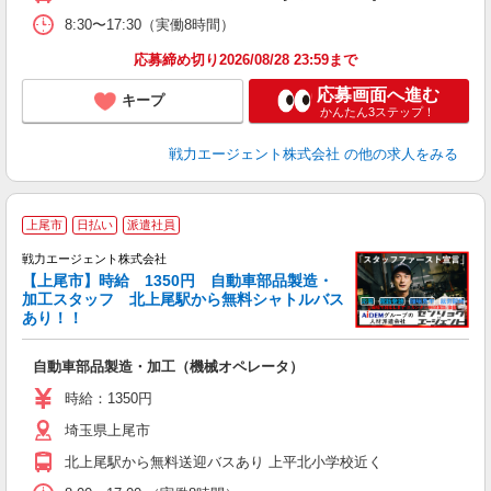
8:30〜17:30（実働8時間）
応募締め切り2026/08/28 23:59まで
応募画面へ進む
キープ
かんたん3ステップ！
戦力エージェント株式会社
の他の求人をみる
上尾市
日払い
派遣社員
戦力エージェント株式会社
【上尾市】時給 1350円 自動車部品製造・
加工スタッフ 北上尾駅から無料シャトルバス
あり！！
い
履
自動車部品製造・加工（機械オペレータ）
ブ
時給：1350円
あ
埼玉県上尾市
北上尾駅から無料送迎バスあり 上平北小学校近く