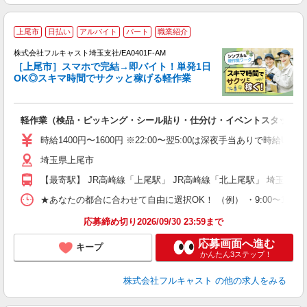
上尾市
日払い
アルバイト
パート
職業紹介
→
株式会社フルキャスト埼玉支社/EA0401F-AM
ホ
［上尾市］スマホで完結→即バイト！単発1日
日
OK◎スキマ時間でサクッと稼げる軽作業
E
?
友
軽作業（検品・ピッキング・シール貼り・仕分け・イベントスタッフ 
リ
～
時給1400円〜1600円 ※22:00〜翌5:00は深夜手当ありで時給U
り
埼玉県上尾市
以
勤
【最寄駅】 JR高崎線「上尾駅」 JR高崎線「北上尾駅」 埼玉新
車
支
★あなたの都合に合わせて自由に選択OK！ （例） ・9:00〜12:00 ・9:0
応募締め切り2026/09/30 23:59まで
応募画面へ進む
キープ
かんたん3ステップ！
株式会社フルキャスト
の他の求人をみる