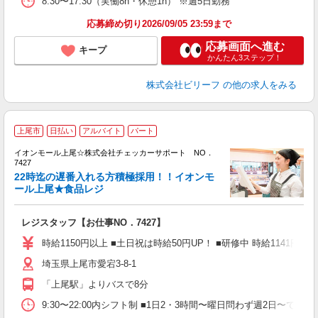
8:30〜17:30（実働8h・休憩1h） ※週5日勤務
給
応募締め切り2026/09/05 23:59まで
応募画面へ進む
キープ
かんたん3ステップ！
株式会社ビリーフ
の他の求人をみる
上尾市
日払い
アルバイト
パート
り
イオンモール上尾☆株式会社チェッカーサポート NO．
7427
さ
22時迄の遅番入れる方積極採用！！イオンモ
入
ール上尾★食品レジ
歓
リ
レジスタッフ【お仕事NO．7427】
ー
0
時給1150円以上 ■土日祝は時給50円UP！ ■研修中 時給1141円 
日
埼玉県上尾市愛宕3-8-1
夕
給
「上尾駅」よりバスで8分
9:30〜22:00内シフト制 ■1日2・3時間〜曜日問わず週2日〜でO