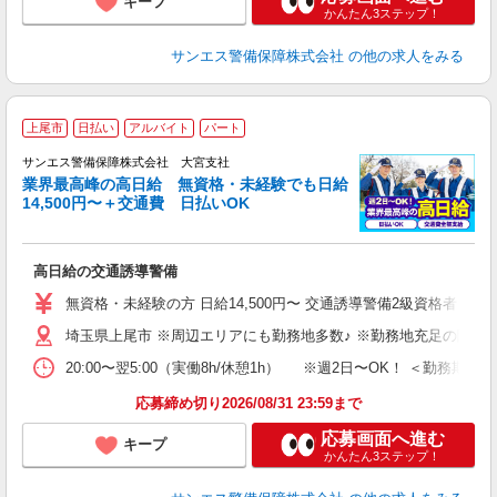
キープ
かんたん3ステップ！
サンエス警備保障株式会社
の他の求人をみる
上尾市
日払い
アルバイト
パート
K
サンエス警備保障株式会社 大宮支社
業界最高峰の高日給 無資格・未経験でも日給
14,500円〜＋交通費 日払いOK
員
高日給の交通誘導警備
未
～
無資格・未経験の方 日給14,500円〜 交通誘導警備2級資格者 日
り
埼玉県上尾市 ※周辺エリアにも勤務地多数♪ ※勤務地充足の際は
副
20:00〜翌5:00（実働8h/休憩1h） ※週2日〜OK！ ＜勤
応募締め切り2026/08/31 23:59まで
応募画面へ進む
キープ
かんたん3ステップ！