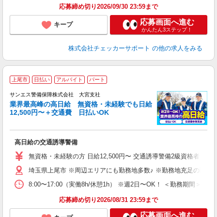
応募締め切り2026/09/30 23:59まで
応募画面へ進む
キープ
かんたん3ステップ！
株式会社チェッカーサポート
の他の求人をみる
上尾市
日払い
アルバイト
パート
K
サンエス警備保障株式会社 大宮支社
業界最高峰の高日給 無資格・未経験でも日給
12,500円〜＋交通費 日払いOK
員
高日給の交通誘導警備
未
～
無資格・未経験の方 日給12,500円〜 交通誘導警備2級資格者 日
り
埼玉県上尾市 ※周辺エリアにも勤務地多数♪ ※勤務地充足の際は
業
8:00〜17:00（実働8h/休憩1h） ※週2日〜OK！ ＜勤務
応募締め切り2026/08/31 23:59まで
応募画面へ進む