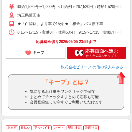
未
時給1,520円〜1,900円 ＜月給例＞267,520円（時給1,520円×8
性
埼玉県蓮田市
ル
払
★「白岡駅」より車で15分 ★「根金」バス停下車
通
険
8:15〜17:15（実働8H・休憩60分） 9:15〜17:15（実働7H・休憩6
応募締め切り2026/09/05 23:59まで
応募画面へ進む
キープ
かんたん3ステップ！
株式会社ビリーフ
の他の求人をみる
「キープ」とは？
気になるお仕事をワンクリックで保存
まとめてチェック＆まとめて応募も可能
会員登録無しで今すぐご利用いただけます
上尾市
日払い
アルバイト
パート
契約社員
派遣社員