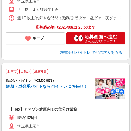
埼玉県上尾市
短
K
「上尾」より徒歩で15分
日
髪
週1日以上/お好きな時間で勤務◎ 朝ダケ・昼ダケ・夜ダケ・夜勤など、 ご自
応募締め切り2026/08/31 23:59まで
応募画面へ進む
キープ
かんたん3ステップ！
株式会社バイトレ
の他の求人をみる
上尾市
日払い
派遣社員
ィ
株式会社バイトレ（ADM809871）
短期・単発系バイトならバイトレにお任せ！
い
【Flex】アマゾン倉庫内での仕分け業務
即
活
時給1325円
（
埼玉県上尾市
煙