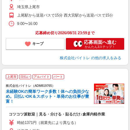
（
埼玉県上尾市
煙
K.
上尾駅から送迎バスで15分 西大宮駅から送迎バスで15分
9:00〜16:00
応募締め切り2026/08/31 23:59まで
応募画面へ進む
キープ
かんたん3ステップ！
株式会社バイトレ
の他の求人をみる
上尾市
日払い
アルバイト
パート
株式会社バイトレ（ADM819765）
未経験OKの簡単ワーク多数！体への負担少な
め。日払いOK＆スポット・単発のお仕事が豊
富！
ス
ロ
コツコツ派歓迎｜見る・分ける・貼るだけ♪倉庫内軽作業
即
活
時給1371円（就業先により異なる）
（