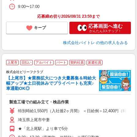
9:00〜17:00
応募締め切り2026/08/31 23:59まで
応募画面へ進む
キープ
かんたん3ステップ！
株式会社バイトレ
の他の求人をみる
上尾市
日払い
アルバイト
パート
契約社員
派遣社員
株式会社ビリーフクラブ
【上尾市】★業務拡大につき大量募集＆時給大
幅アップ★土日祝休みでプライベートも充実♪
車通勤OK◎
ッ
・
製造工場での組み立て・検品作業
入
た
特別時給1,550円（入社後2ヶ月間） ＜日給例＞12,400円（時給1,55
第
埼玉県上尾市中妻
ブ
払
★「北上尾駅」より車で5分
型
O