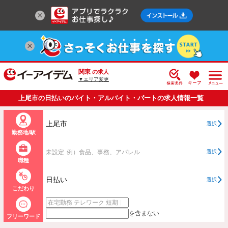
関東
の求人
▼エリア変更
上尾市の日払いのバイト・アルバイト・パートの求人情報一覧
上尾市
選択
勤務地/駅
未設定
例）食品、事務、アパレル
選択
職種
日払い
選択
こだわり
を含まない
フリーワード