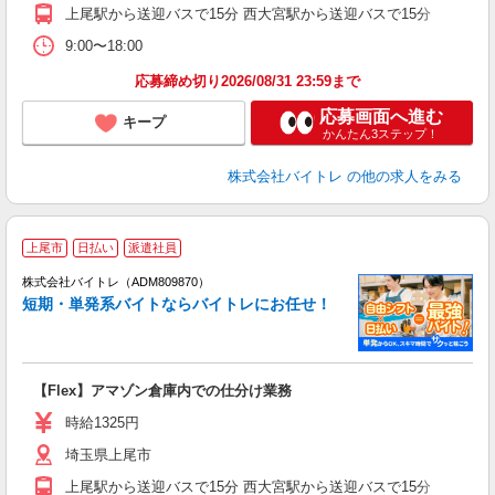
K.
上尾駅から送迎バスで15分 西大宮駅から送迎バスで15分
9:00〜18:00
応募締め切り2026/08/31 23:59まで
応募画面へ進む
キープ
かんたん3ステップ！
株式会社バイトレ
の他の求人をみる
上尾市
日払い
派遣社員
ィ
株式会社バイトレ（ADM809870）
短期・単発系バイトならバイトレにお任せ！
い
【Flex】アマゾン倉庫内での仕分け業務
即
活
時給1325円
（
埼玉県上尾市
煙
K.
上尾駅から送迎バスで15分 西大宮駅から送迎バスで15分