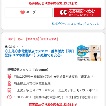
応募締め切り2026/08/31 23:59まで
応募画面へ進む
キープ
かんたん3ステップ！
株式会社シエロ
の他の求人をみる
★
上尾市
日払い
派遣社員
紹介予定派遣
♪
株式会社シエロ
◎上尾◎家電量販店でスマホ・携帯販売【即日
登録/スマホ面接OK】未経験でも安心♪
理
携帯販売スタッフ【docomo】
即
躍
時給1800円〜 ※残業代支給 ★交通費別途支給（規定あり） ゜+゜
ー
埼玉県上尾市の家電量販店
自
「上尾」駅よりバス・車10分 「北上尾」駅よりバス・車14分
ど
10:00〜20:00（実働8時間休憩60分） ※土日祝日含む週5日勤務
応募締め切り2026/08/31 23:59まで