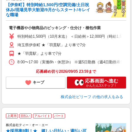
タ
【伊奈町】特別時給1,500円/空調完備/土日祝
迄
休み/現場見学大歓迎/9月からスタート/キレイ
な職場
空
に
電子機器や小物商品のピッキング・仕分け・梱包作業
入
り
特別時給1,500円（10月末迄） ＜日給例＞12,000円（時給1,500円
女
埼玉県伊奈町 ★「羽貫駅」より車で7分
ド
い
★「羽貫駅」より車で7分
服
ッ
8:00〜17:00（実働8h・休憩1h） ※週5日勤務（週4日勤務希望
（
応募締め切り2026/09/05 23:59まで
応募画面へ進む
キープ
かんたん3ステップ！
株式会社ビリーフ
の他の求人をみる
上尾市
日払い
アルバイト
パート
株式会社ティー・オー・エー
か
★採用率9割！★ 嬉しい日払い・週払い可