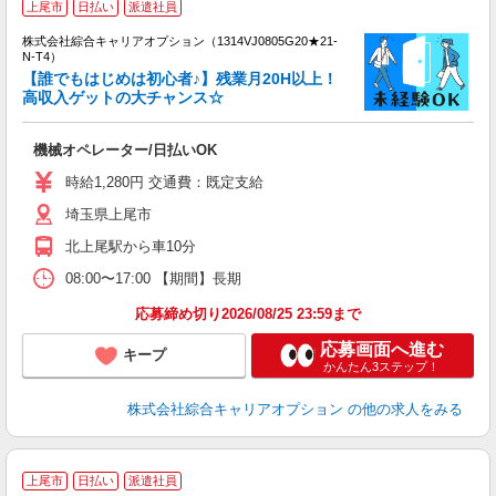
上尾市
日払い
派遣社員
い
株式会社綜合キャリアオプション（1314VJ0805G20★21-
N-T4）
【誰でもはじめは初心者♪】残業月20H以上！
高収入ゲットの大チャンス☆
得
入
機械オペレーター/日払いOK
分
フ
時給1,280円 交通費：既定支給
交
埼玉県上尾市
北上尾駅から車10分
08:00〜17:00 【期間】長期
応募締め切り2026/08/25 23:59まで
応募画面へ進む
キープ
かんたん3ステップ！
株式会社綜合キャリアオプション
の他の求人をみる
≪
上尾市
日払い
派遣社員
い