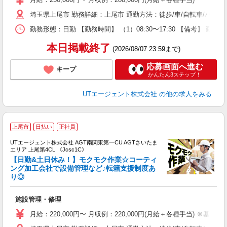
タ
埼玉県上尾市 勤務詳細：上尾市 通勤方法：徒歩/車/自転車/バス
休
場
勤務形態：日勤 【勤務時間】 （1）08:30〜17:30 【備考】 
通
り
本日掲載終了
(2026/08/07 23:59まで)
応募画面へ進む
キープ
かんたん3ステップ！
UTエージェント株式会社
の他の求人をみる
上尾市
日払い
正社員
UTエージェント株式会社 AGT南関東第一CU AGTさいたま
エリア 上尾第4CL 《Jcsc1C》
【日勤&土日休み！】モクモク作業☆コーティ
ング加工会社で設備管理など♪転籍支援制度あ
り◎
る
入
施設管理・修理
場
タ
月給：220,000円〜 月収例：220,000円(月給＋各種手当) ※基本
休