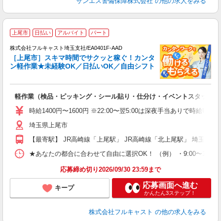
サンエス警備保障株式会社
の他の求人をみる
上尾市
日払い
アルバイト
パート
の
株式会社フルキャスト埼玉支社/EA0401F-AAD
活
［上尾市］スキマ時間でサクッと稼ぐ！カンタ
間
ン軽作業★未経験OK／日払いOK／自由シフト
る
払
? 
軽作業（検品・ピッキング・シール貼り・仕分け・イベントスタッフ 
友
リ
時給1400円〜1600円 ※22:00〜翌5:00は深夜手当ありで時給U
～
埼玉県上尾市
り
以
【最寄駅】 JR高崎線「上尾駅」 JR高崎線「北上尾駅」 埼玉新
勤
車
★あなたの都合に合わせて自由に選択OK！ （例） ・9:00〜12:00 ・9:0
支
応募締め切り2026/09/30 23:59まで
応募画面へ進む
キープ
かんたん3ステップ！
株式会社フルキャスト
の他の求人をみる