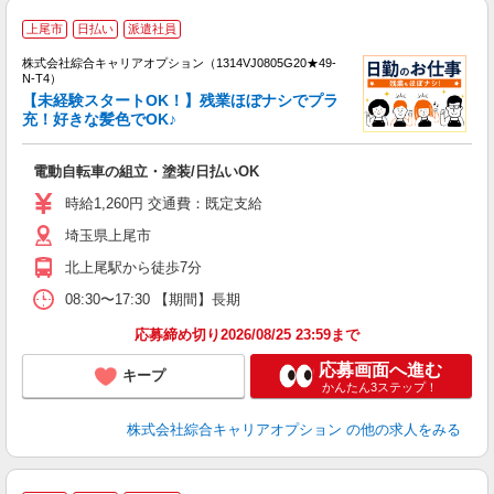
≪
上尾市
日払い
派遣社員
い
株式会社綜合キャリアオプション（1314VJ0805G20★49-
N-T4）
【未経験スタートOK！】残業ほぼナシでプラ
充！好きな髪色でOK♪
得
入
電動自転車の組立・塗装/日払いOK
分
新
時給1,260円 交通費：既定支給
髪
埼玉県上尾市
北上尾駅から徒歩7分
08:30〜17:30 【期間】長期
応募締め切り2026/08/25 23:59まで
応募画面へ進む
キープ
かんたん3ステップ！
株式会社綜合キャリアオプション
の他の求人をみる
≪