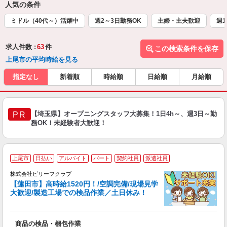
人気の条件
ミドル（40代～）活躍中
週2～3日勤務OK
主婦・主夫歓迎
週1
求人件数 :
63
件
この検索条件を保存
上尾市の平均時給を見る
指定なし
新着順
時給順
日給順
月給順
【埼玉県】オープニングスタッフ大募集！1日4h～、週3日～勤
PR
務OK！未経験者大歓迎！
上尾市
日払い
アルバイト
パート
契約社員
派遣社員
株式会社ビリーフクラブ
【蓮田市】高時給1520円！/空調完備/現場見学
と
大歓迎/製造工場での検品作業／土日休み！
っ
ま
商品の検品・梱包作業
即