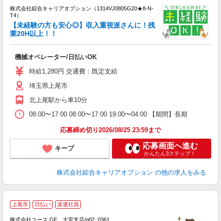
株式会社綜合キャリアオプション（1314VJ0805G20★8-N-
T4）
【未経験の方も安心◎】収入重視派さんに！残
業20H以上！！
得
入
機械オペレーター/日払いOK
分
フ
時給1,280円 交通費：既定支給
自
埼玉県上尾市
北上尾駅から車10分
08:00〜17:00 08:00〜17:00 19:00〜04:00 【期間】長期
応募締め切り2026/08/25 23:59まで
応募画面へ進む
キープ
かんたん3ステップ！
株式会社綜合キャリアオプション
の他の求人をみる
上尾市
日払い
派遣社員
♪
株式会社ユース.GF 大宮支店/g02_0361