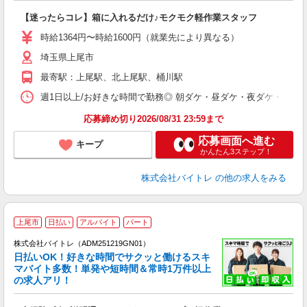
験
【迷ったらコレ】箱に入れるだけ♪モクモク軽作業スタッフ
即
活
時給1364円〜時給1600円（就業先により異なる）
（
埼玉県上尾市
短
K
最寄駅：上尾駅、北上尾駅、桶川駅
日
髪
週1日以上/お好きな時間で勤務◎ 朝ダケ・昼ダケ・夜ダケ・夜勤など、 ご自
応募締め切り2026/08/31 23:59まで
応募画面へ進む
キープ
かんたん3ステップ！
株式会社バイトレ
の他の求人をみる
上尾市
日払い
アルバイト
パート
株式会社バイトレ（ADM251219GN01）
く
日払いOK！好きな時間でサクッと働けるスキ
マバイト多数！単発や短時間＆常時1万件以上
☆
の求人アリ！
験