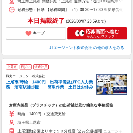
埼玉県上尾市 勤務詳細：上尾市 通勤方法：徒歩/車/自転車/バス/
場
通
勤務形態：日勤 【勤務時間】 （1）08:30〜17:30 ※変形労働
り
本日掲載終了
(2026/08/07 23:59まで)
応募画面へ進む
キープ
かんたん3ステップ！
UTエージェント株式会社
の他の求人をみる
上尾市
日払い
派遣社員
シ
戦力エージェント株式会社
人
上尾市/時給 1400円 出荷準備及びPC入力業
務 沼南駅徒歩圏 簡単作業 土日はお休み
す
履
ブ
倉庫内製品（プラスチック）の出荷補助及び簡単な事務業務
あ
時給 1400円 ＋交通費支給
埼玉県上尾市
上尾運動公園より車で１０分程度 [公共交通機関] ニューシャトル