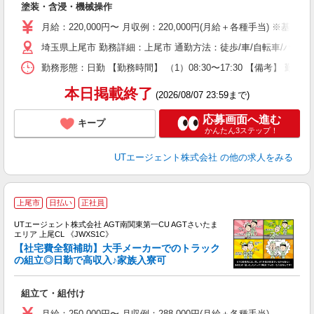
塗装・含浸・機械操作
入
場
月給：220,000円〜 月収例：220,000円(月給＋各種手当) ※基本
タ
埼玉県上尾市 勤務詳細：上尾市 通勤方法：徒歩/車/自転車/バス/
休
場
勤務形態：日勤 【勤務時間】 （1）08:30〜17:30 【備考】 
通
り
本日掲載終了
(2026/08/07 23:59まで)
応募画面へ進む
キープ
かんたん3ステップ！
UTエージェント株式会社
の他の求人をみる
上尾市
日払い
正社員
UTエージェント株式会社 AGT南関東第一CU AGTさいたま
エリア 上尾CL 《JWXS1C》
【社宅費全額補助】大手メーカーでのトラック
の組立◎日勤で高収入♪家族入寮可
パ
組立て・組付け
入
場
月給：250,000円〜 月収例：288,000円(月給＋各種手当)