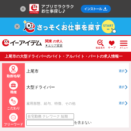
関東
の求人
▼エリア変更
上尾市の大型ドライバーのバイト・アルバイト・パートの求人情報一
覧
上尾市
選択
勤務地/駅
大型ドライバー
選択
職種
雇用形態、給与、特徴、その他
選択
こだわり
を含まない
フリーワード