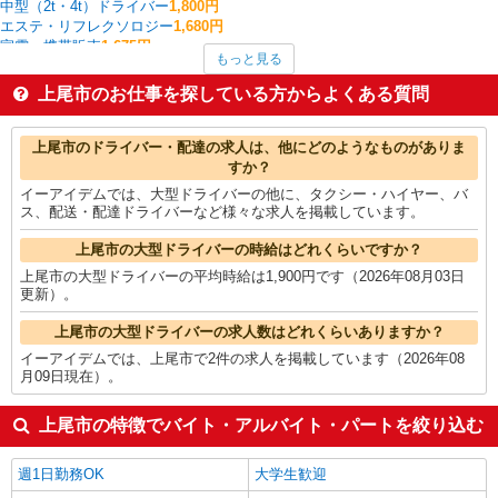
中型（2t・4t）ドライバー
1,800円
エステ・リフレクソロジー
1,680円
家電・携帯販売
1,675円
もっと見る
看護師・保健師・看護助手・助産師
1,621円
その他介護・福祉
1,600円
上尾市のお仕事を探している方からよくある質問
作業療法士・理学療法士・言語聴覚士・視能訓練士
1,557円
一般・営業事務
1,515円
上尾市の他の職種の平均時給を見る
上尾市のドライバー・配達の求人は、他にどのようなものがありま
すか？
イーアイデムでは、大型ドライバーの他に、タクシー・ハイヤー、バ
ス、配送・配達ドライバーなど様々な求人を掲載しています。
上尾市の大型ドライバーの時給はどれくらいですか？
上尾市の大型ドライバーの平均時給は1,900円です（2026年08月03日
更新）。
上尾市の大型ドライバーの求人数はどれくらいありますか？
イーアイデムでは、上尾市で2件の求人を掲載しています（2026年08
月09日現在）。
上尾市の特徴でバイト・アルバイト・パートを絞り込む
週1日勤務OK
大学生歓迎