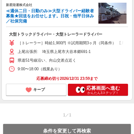
新星陸運株式会社
≪週休二日・日勤のみ≫大型ドライバー経験者
募集★回送をお任せします。日祝・他平日休み
／社保完備
険
大型トラックドライバー・大型トレーラードライバー
［トレーラー］時給1,900円 ※試用期間3ヶ月（同条件） 【月収例】
上尾出張所: 埼玉県上尾市大谷本郷691-1
県道51号線沿い、向山交差点近く
9:00〜18:00（残業あり）
応募締め切り2026/12/31 23:59まで
応募画面へ進む
キープ
かんたん3ステップ！
1／1
条件を変更して再検索