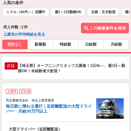
人気の条件
ミドル（40代～）活躍中
週2～3日勤務OK
主婦・主夫歓迎
週1
求人件数 :
2
件
この検索条件を保存
上尾市の平均時給を見る
指定なし
新着順
時給順
日給順
月給順
【埼玉県】オープニングスタッフ大募集！1日4h～、週3日～勤
PR
務OK！未経験者大歓迎！
上尾市
正社員
司企業株式会社 埼玉上尾営業所
エ
毎日家に帰れる運行｜近距離配送の大型ドライ
バー・月給30万円以上
も
大型ドライバー（近距離配送）
学