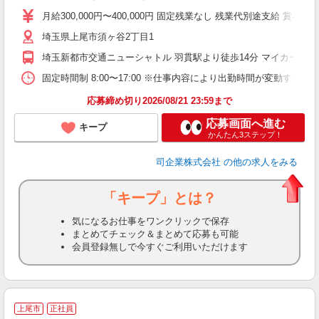
月給300,000円〜400,000円 固定残業なし 残業代別途支給 賞与
職
埼玉県上尾市須ヶ谷2丁目1
埼玉新都市交通ニューシャトル 羽貫駅より徒歩14分 マイカー通勤
固定時間制 8:00〜17:00 ※仕事内容により出勤時間が変動する場
応募締め切り2026/08/21 23:59まで
応募画面へ進む
キープ
かんたん3ステップ！
司企業株式会社
の他の求人をみる
「キープ」とは？
気になるお仕事をワンクリックで保存
まとめてチェック＆まとめて応募も可能
会員登録無しで今すぐご利用いただけます
上尾市
正社員
と