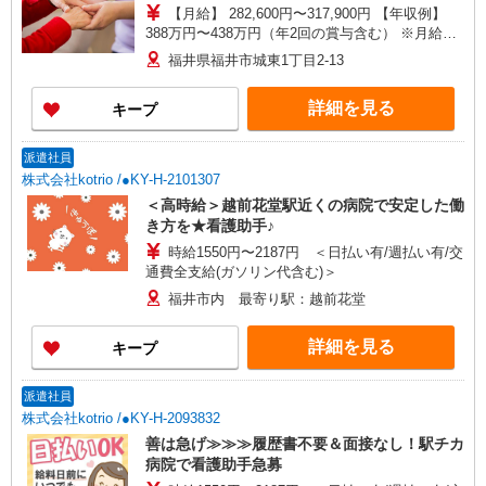
【月給】 282,600円〜317,900円 【年収例】
388万円〜438万円（年2回の賞与含む） ※月給は
職務手当、働きがい向上手当、日祝手当（月平均2
福井県福井市城東1丁目2-13
回分）等、 毎月平均的に支払われる手当を含みま
す。 ◎月給は経験により異なります。 ◎残業時は
詳細を見る
キープ
別途時間外手当支給（超過1分〜） ◎賞与 基本
給2.08ヶ月分/年支給
派遣社員
株式会社kotrio /●KY-H-2101307
＜高時給＞越前花堂駅近くの病院で安定した働
き方を★看護助手♪
時給1550円〜2187円 ＜日払い有/週払い有/交
通費全支給(ガソリン代含む)＞
福井市内 最寄り駅：越前花堂
詳細を見る
キープ
派遣社員
株式会社kotrio /●KY-H-2093832
善は急げ≫≫≫履歴書不要＆面接なし！駅チカ
病院で看護助手急募