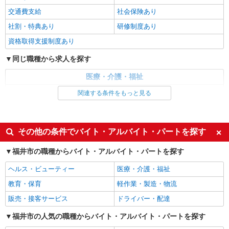
福井市内
交通費支給
社会保険あり
社割・特典あり
研修制度あり
詳細を見る
キープ
資格取得支援制度あり
派遣社員
同じ職種から求人を探す
株式会社kotrio /●KY-H-1956256
福井駅｜看護師さんのサポートスタッフ募集♪
医療・介護・福祉
医療行為なし
看護師・保健師・看護助手・助産師
関連する条件をもっと見る
時給1550円〜2187円 ＜日払い有/週払い有/交
通費全支給(ガソリン代含む)＞
同じ特徴から求人を探す
福井市内｜最寄り駅：福井
未経験歓迎
ミドル（40代～）活躍中
その他の条件でバイト・アルバイト・パートを探す
週2～3日勤務OK
深夜
詳細を見る
キープ
福井市の職種からバイト・アルバイト・パートを探す
交通費支給
社会保険あり
派遣社員
ヘルス・ビューティー
医療・介護・福祉
株式会社kotrio /●KY-H-1991224
教育・保育
軽作業・製造・物流
≪日払いOK！≫病院の看護助手＊即日勤務も
可能♪
販売・接客サービス
ドライバー・配達
時給1550円〜2187円 ＜日払い有/週払い有/交
福井市の人気の職種からバイト・アルバイト・パートを探す
通費全支給(ガソリン代含む)＞