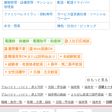
福井市内｜最寄り駅：福井
建物管理・設備管理・マンション
配送・配達ドライバー
管理員
詳細を見る
キープ
ファミリーレストラン・回転寿司
サービス提供責任者・ソーシャル
ワーカー
派遣社員
弁当・惣菜
梱包・仕分け・ピッキング
株式会社kotrio /●KY-H-1990950
越前花堂駅＊看護助手＊日払いOK！推し活の
軍資金も即ゲット◎
看護師・保健師・看護助手・助産師
入社日応相談
時給1550円〜2187円 ＜日払い有/週払い有/交
履歴書不要
Web面接OK
通費全支給(ガソリン代含む)＞
職場見学OKまたは説明会あり
未経験歓迎
福井市内 最寄り駅：越前花堂
経験者・有資格者歓迎
新卒・第二新卒歓迎
詳細を見る
キープ
女性活躍中
主婦・主夫歓迎
派遣社員
もっと見る
株式会社kotrio /●KY-H-1956243
アルバイト・バイト・求人TOP
北陸・甲信越
福井県
福井市
日研トー
越前花堂駅｜看護師さんのサポートスタッフ募
アルバイト・バイト・求人TOP
福井県の路線
えちぜん鉄道三国芦原線
西
集♪医療行為なし
時給1550円〜2187円 ＜日払い有/週払い有/交
職種・条件一覧
医療・介護・福祉
北陸・甲信越
福井県
福井市
日研
通費全支給(ガソリン代含む)＞
福井市内 最寄り駅：越前花堂