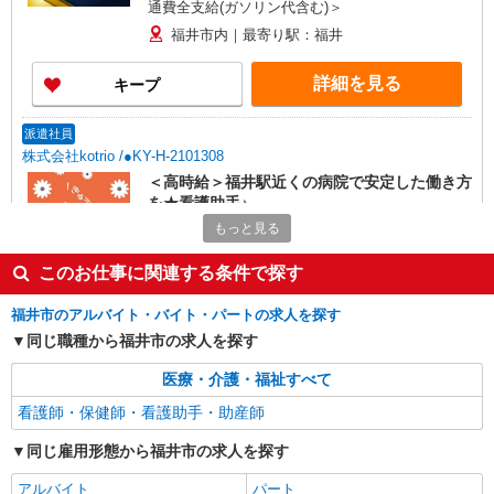
通費全支給(ガソリン代含む)＞
福井市内｜最寄り駅：福井
詳細を見る
キープ
派遣社員
株式会社kotrio /●KY-H-2101308
＜高時給＞福井駅近くの病院で安定した働き方
を★看護助手♪
もっと見る
時給1550円〜2187円 ＜日払い有/週払い有/交
通費全支給(ガソリン代含む)＞
このお仕事に関連する条件で探す
福井市内｜最寄り駅：福井
福井市のアルバイト・バイト・パートの求人を探す
詳細を見る
キープ
同じ職種から福井市の求人を探す
派遣社員
医療・介護・福祉すべて
株式会社kotrio /●KY-H-1990952
看護師・保健師・看護助手・助産師
福井駅＊看護助手＊日払いOK！推し活の軍資
金も即ゲット◎
同じ雇用形態から福井市の求人を探す
時給1550円〜2187円 ＜日払い有/週払い有/交
アルバイト
パート
通費全支給(ガソリン代含む)＞