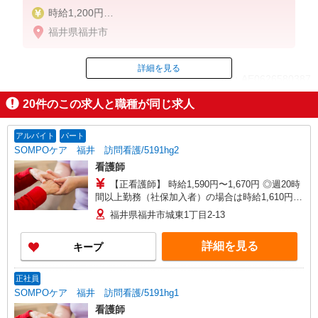
時給1,200円
★週払いOK（規定あり）
福井県福井市
※給与幅は経験・能力による
詳細を見る
ID：AE0626580387
20
件のこの求人と職種が同じ求人
掲載期間終了
アルバイト
パート
SOMPOケア 福井 訪問看護/5191hg2
看護師
【正看護師】 時給1,590円〜1,670円 ◎週20時
間以上勤務（社保加入者）の場合は時給1,610円〜
1,690円 ※各種手当込 ※時給は経験により異なる
福井県福井市城東1丁目2-13
詳細を見る
キープ
正社員
SOMPOケア 福井 訪問看護/5191hg1
看護師