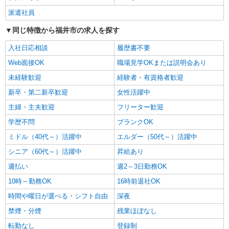
福井市内｜最寄り駅：福井
派遣社員
同じ特徴から福井市の求人を探す
詳細を見る
キープ
入社日応相談
履歴書不要
派遣社員
Web面接OK
職場見学OKまたは説明会あり
株式会社kotrio /●KY-H-2101278
未経験歓迎
経験者・有資格者歓迎
＜高時給＞新田塚駅近くの病院で安定した働き
方を★看護助手♪
新卒・第二新卒歓迎
女性活躍中
時給1550円〜2187円 ＜日払い有/週払い有/交
主婦・主夫歓迎
フリーター歓迎
通費全支給(ガソリン代含む)＞
学歴不問
ブランクOK
福井県福井市
ミドル（40代～）活躍中
エルダー（50代～）活躍中
詳細を見る
キープ
シニア（60代～）活躍中
昇給あり
週払い
週2～3日勤務OK
派遣社員
株式会社kotrio /●KY-H-2093818
10時～勤務OK
16時前退社OK
善は急げ≫≫≫履歴書不要＆面接なし！駅チカ
時間や曜日が選べる・シフト自由
深夜
病院で看護助手急募
禁煙・分煙
残業ほぼなし
時給1550円〜2187円 ＜日払い有/週払い有/交
通費全支給(ガソリン代含む)＞
転勤なし
登録制