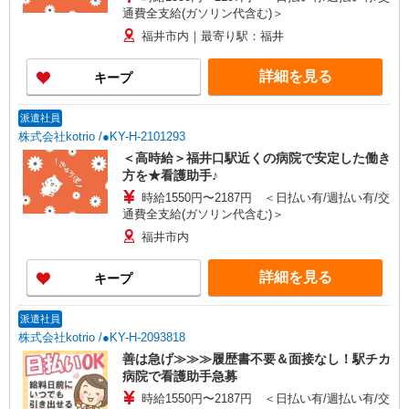
通費全支給(ガソリン代含む)＞
福井市内｜最寄り駅：福井
詳細を見る
キープ
派遣社員
株式会社kotrio /●KY-H-2101293
＜高時給＞福井口駅近くの病院で安定した働き
方を★看護助手♪
時給1550円〜2187円 ＜日払い有/週払い有/交
通費全支給(ガソリン代含む)＞
福井市内
詳細を見る
キープ
派遣社員
株式会社kotrio /●KY-H-2093818
善は急げ≫≫≫履歴書不要＆面接なし！駅チカ
病院で看護助手急募
時給1550円〜2187円 ＜日払い有/週払い有/交