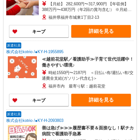
【月給】 282,600円〜317,900円 【年収例】
388万円〜438万円（年2回の賞与含む） ※月給は
職務手当、働きがい向上手当、日祝手当（月平均2
福井県福井市城東1丁目2-13
回分）等、 毎月平均的に支払われる手当を含みま
す。 ◎月給は経験により異なります。 ◎残業時は
詳細を見る
キープ
別途時間外手当支給（超過1分〜） ◎賞与 基本
給2.08ヶ月分/年支給
派遣社員
株式会社kotrio /●KY-H-1955895
≪越前花堂駅／看護助手≫子育て世代活躍中！
働きやすい環境♪
時給1550円〜2187円 ＜日払い有/週払い有/交
通費全支給(ガソリン代含む)＞
福井市内 最寄り駅：越前花堂
詳細を見る
キープ
派遣社員
株式会社kotrio /●KY-H-2093803
善は急げ≫≫≫履歴書不要＆面接なし！駅チカ
病院で看護助手急募