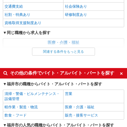
福井市内｜最寄り駅：福井
交通費支給
社会保険あり
社割・特典あり
研修制度あり
詳細を見る
キープ
資格取得支援制度あり
派遣社員
同じ職種から求人を探す
株式会社kotrio /●KY-H-2101278
＜高時給＞新田塚駅近くの病院で安定した働き
医療・介護・福祉
方を★看護助手♪
看護師・保健師・看護助手・助産師
関連する条件をもっと見る
時給1550円〜2187円 ＜日払い有/週払い有/交
通費全支給(ガソリン代含む)＞
同じ特徴から求人を探す
福井県福井市
未経験歓迎
ミドル（40代～）活躍中
その他の条件でバイト・アルバイト・パートを探す
週2～3日勤務OK
深夜
詳細を見る
キープ
福井市の職種からバイト・アルバイト・パートを探す
交通費支給
社会保険あり
派遣社員
清掃・警備・ビルメンテナンス・
営業
株式会社kotrio /●KY-H-2093832
設備管理
善は急げ≫≫≫履歴書不要＆面接なし！駅チカ
軽作業・製造・物流
医療・介護・福祉
病院で看護助手急募
飲食・フード
販売・接客サービス
時給1550円〜2187円 ＜日払い有/週払い有/交
通費全支給(ガソリン代含む)＞
福井市の人気の職種からバイト・アルバイト・パートを探す