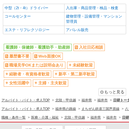
福井市内 最寄り駅：越前花堂
中型（2t・4t）ドライバー
入出庫・商品管理・検品・検査
詳細を見る
キープ
コールセンター
建物管理・設備管理・マンション
管理員
派遣社員
エステ・リフレクソロジー
アパレル販売
株式会社kotrio /●KY-H-2013890
高収入を目指したい方必見！未経験でも日収
1.1万〜可！看護助手
看護師・保健師・看護助手・助産師
入社日応相談
時給1550円〜2187円 ＜日払い有/週払い有/交
履歴書不要
Web面接OK
通費全支給(ガソリン代含む)＞
職場見学OKまたは説明会あり
未経験歓迎
福井市内 最寄り駅：越前花堂
経験者・有資格者歓迎
新卒・第二新卒歓迎
詳細を見る
キープ
女性活躍中
主婦・主夫歓迎
派遣社員
もっと見る
株式会社kotrio /●KY-H-2013624
アルバイト・バイト・求人TOP
北陸・甲信越
福井県
福井市
日研トー
≪越前花堂駅≫未経験・無資格から看護助手へ
アルバイト・バイト・求人TOP
福井県の路線
えちぜん鉄道三国芦原線
八
挑戦！シフト相談OK
時給1550円〜2187円 ＜日払い有/週払い有/交
職種・条件一覧
医療・介護・福祉
北陸・甲信越
福井県
福井市
日研
通費全支給(ガソリン代含む)＞
福井市内 最寄り駅：越前花堂