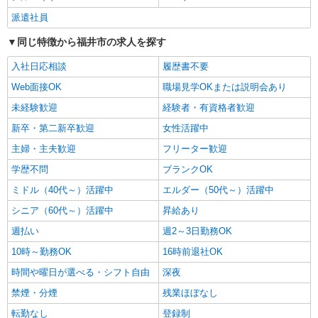
福井市内｜最寄り駅：福井
派遣社員
同じ特徴から福井市の求人を探す
詳細を見る
キープ
入社日応相談
履歴書不要
派遣社員
Web面接OK
職場見学OKまたは説明会あり
株式会社kotrio /●KY-H-1956243
未経験歓迎
経験者・有資格者歓迎
越前花堂駅｜看護師さんのサポートスタッフ募
集♪医療行為なし
新卒・第二新卒歓迎
女性活躍中
時給1550円〜2187円 ＜日払い有/週払い有/交
主婦・主夫歓迎
フリーター歓迎
通費全支給(ガソリン代含む)＞
学歴不問
ブランクOK
福井市内 最寄り駅：越前花堂
ミドル（40代～）活躍中
エルダー（50代～）活躍中
詳細を見る
キープ
シニア（60代～）活躍中
昇給あり
週払い
週2～3日勤務OK
派遣社員
株式会社kotrio /●KY-H-2101308
10時～勤務OK
16時前退社OK
＜高時給＞福井駅近くの病院で安定した働き方
時間や曜日が選べる・シフト自由
深夜
を★看護助手♪
禁煙・分煙
残業ほぼなし
時給1550円〜2187円 ＜日払い有/週払い有/交
通費全支給(ガソリン代含む)＞
転勤なし
登録制