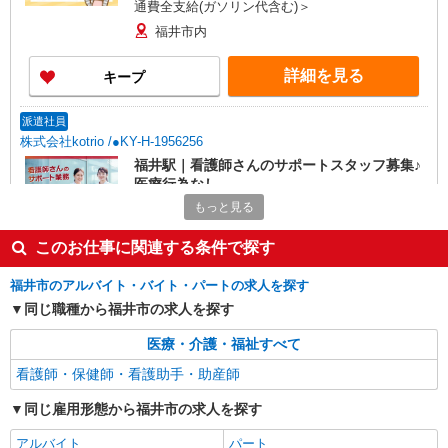
通費全支給(ガソリン代含む)＞
福井市内
詳細を見る
キープ
派遣社員
株式会社kotrio /●KY-H-1956256
福井駅｜看護師さんのサポートスタッフ募集♪
医療行為なし
もっと見る
時給1550円〜2187円 ＜日払い有/週払い有/交
通費全支給(ガソリン代含む)＞
このお仕事に関連する条件で探す
福井市内｜最寄り駅：福井
福井市のアルバイト・バイト・パートの求人を探す
詳細を見る
キープ
同じ職種から福井市の求人を探す
派遣社員
医療・介護・福祉すべて
株式会社kotrio /●KY-H-2093833
看護師・保健師・看護助手・助産師
善は急げ≫≫≫履歴書不要＆面接なし！駅チカ
病院で看護助手急募
同じ雇用形態から福井市の求人を探す
時給1550円〜2187円 ＜日払い有/週払い有/交
アルバイト
パート
通費全支給(ガソリン代含む)＞