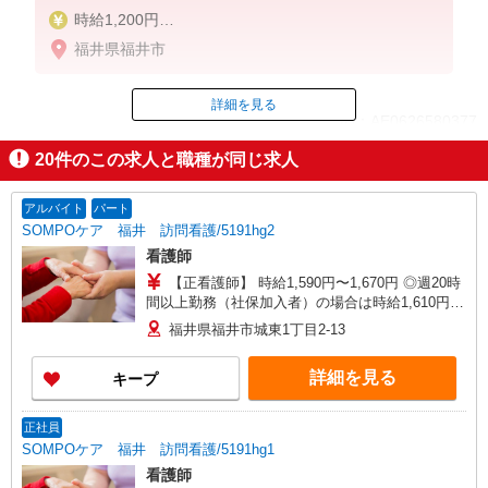
時給1,200円
★週払いOK（規定あり）
福井県福井市
※給与幅は経験・能力による
詳細を見る
ID：AE0626580377
20
件のこの求人と職種が同じ求人
掲載期間終了
アルバイト
パート
SOMPOケア 福井 訪問看護/5191hg2
看護師
【正看護師】 時給1,590円〜1,670円 ◎週20時
間以上勤務（社保加入者）の場合は時給1,610円〜
1,690円 ※各種手当込 ※時給は経験により異なる
福井県福井市城東1丁目2-13
詳細を見る
キープ
正社員
SOMPOケア 福井 訪問看護/5191hg1
看護師