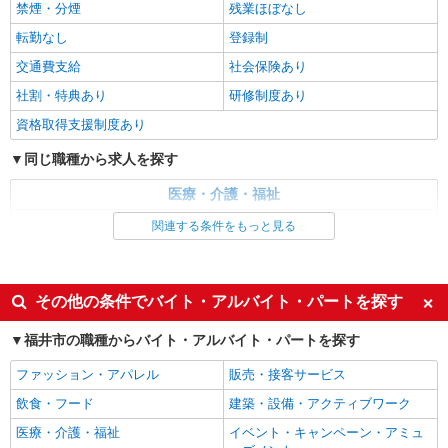
禁煙・分煙
残業ほぼなし
時給1550円〜2187円 ＜日払い有/週払い有/交
通費全支給(ガソリン代含む)＞
転勤なし
登録制
福井市内｜最寄り駅：福井
交通費支給
社会保険あり
社割・特典あり
研修制度あり
詳細を見る
キープ
資格取得支援制度あり
派遣社員
同じ職種から求人を探す
株式会社kotrio /●KY-H-2101293
＜高時給＞福井口駅近くの病院で安定した働き
医療・介護・福祉
方を★看護助手♪
看護師・保健師・看護助手・助産師
関連する条件をもっと見る
時給1550円〜2187円 ＜日払い有/週払い有/交
通費全支給(ガソリン代含む)＞
同じ特徴から求人を探す
福井市内
未経験歓迎
ミドル（40代～）活躍中
その他の条件でバイト・アルバイト・パートを探す
週2～3日勤務OK
深夜
詳細を見る
キープ
福井市の職種からバイト・アルバイト・パートを探す
交通費支給
社会保険あり
派遣社員
ファッション・アパレル
販売・接客サービス
株式会社kotrio /●KY-H-1956256
飲食・フード
建築・設備・アクティブワーク
福井駅｜看護師さんのサポートスタッフ募集♪
医療行為なし
医療・介護・福祉
イベント・キャンペーン・アミュ