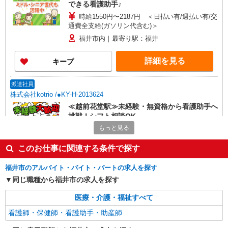
できる看護助手♪
時給1550円〜2187円 ＜日払い有/週払い有/交
通費全支給(ガソリン代含む)＞
福井市内｜最寄り駅：福井
詳細を見る
キープ
派遣社員
株式会社kotrio /●KY-H-2013624
≪越前花堂駅≫未経験・無資格から看護助手へ
挑戦！シフト相談OK
もっと見る
時給1550円〜2187円 ＜日払い有/週払い有/交
通費全支給(ガソリン代含む)＞
このお仕事に関連する条件で探す
福井市内 最寄り駅：越前花堂
福井市のアルバイト・バイト・パートの求人を探す
詳細を見る
キープ
同じ職種から福井市の求人を探す
派遣社員
医療・介護・福祉すべて
株式会社kotrio /●KY-H-1956243
看護師・保健師・看護助手・助産師
越前花堂駅｜看護師さんのサポートスタッフ募