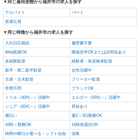
集♪医療行為なし
同じ雇用形態から福井市の求人を探す
時給1550円〜2187円 ＜日払い有/週払い有/交
アルバイト
パート
通費全支給(ガソリン代含む)＞
福井市内 最寄り駅：越前花堂
派遣社員
同じ特徴から福井市の求人を探す
詳細を見る
キープ
入社日応相談
履歴書不要
派遣社員
Web面接OK
職場見学OKまたは説明会あり
株式会社kotrio /●KY-H-2093832
未経験歓迎
経験者・有資格者歓迎
善は急げ≫≫≫履歴書不要＆面接なし！駅チカ
病院で看護助手急募
新卒・第二新卒歓迎
女性活躍中
時給1550円〜2187円 ＜日払い有/週払い有/交
主婦・主夫歓迎
フリーター歓迎
通費全支給(ガソリン代含む)＞
学歴不問
ブランクOK
福井市内 最寄り駅：越前花堂
ミドル（40代～）活躍中
エルダー（50代～）活躍中
詳細を見る
キープ
シニア（60代～）活躍中
昇給あり
週払い
週2～3日勤務OK
派遣社員
株式会社kotrio /●KY-H-1991224
10時～勤務OK
16時前退社OK
≪日払いOK！≫病院の看護助手＊即日勤務も
時間や曜日が選べる・シフト自由
深夜
可能♪