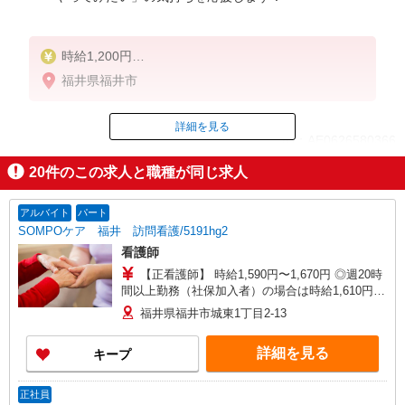
時給1,200円
★週払いOK（規定あり）
福井県福井市
※給与幅は経験・能力による
詳細を見る
ID：AE0626580366
20
件のこの求人と職種が同じ求人
掲載期間終了
アルバイト
パート
SOMPOケア 福井 訪問看護/5191hg2
看護師
【正看護師】 時給1,590円〜1,670円 ◎週20時
間以上勤務（社保加入者）の場合は時給1,610円〜
1,690円 ※各種手当込 ※時給は経験により異なる
福井県福井市城東1丁目2-13
詳細を見る
キープ
正社員