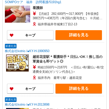
SOMPOケア 福井 訪問看護/5191hg1
看護師
【月給】 282,600円〜317,900円 【年収例】
388万円〜438万円（年2回の賞与含む） ※月給は
職務手当、働きがい向上手当、日祝手当（月平均2
福井県福井市城東1丁目2-13
回分）等、 毎月平均的に支払われる手当を含みま
す。 ◎月給は経験により異なります。 ◎残業時は
詳細を見る
キープ
別途時間外手当支給（超過1分〜） ◎賞与 基本
給2.08ヶ月分/年支給
派遣社員
株式会社kotrio /●KY-H-1990950
越前花堂駅＊看護助手＊日払いOK！推し活の
軍資金も即ゲット◎
時給1550円〜2187円 ＜日払い有/週払い有/交
通費全支給(ガソリン代含む)＞
福井市内 最寄り駅：越前花堂
詳細を見る
キープ
派遣社員
株式会社kotrio /●KY-H-2013898