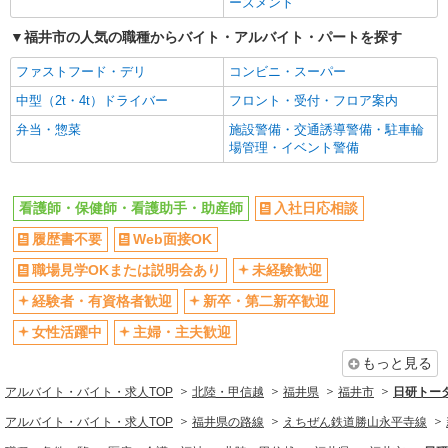
ーズメント
時給1550円〜2187円 ＜日払い有/週払い有/交
通費全支給(ガソリン代含む)＞
福井市の人気の職種からバイト・アルバイト・パートを探す
福井市内｜最寄り駅：福井
ファストフード・デリ
コンビニ・スーパー
詳細を見る
キープ
中型（2t・4t）ドライバー
フロント・受付・フロア案内
弁当・惣菜
施設警備・交通誘導警備・駐車輪
派遣社員
場管理・イベント警備
株式会社kotrio /●KY-H-1955895
≪越前花堂駅／看護助手≫子育て世代活躍中！
働きやすい環境♪
看護師・保健師・看護助手・助産師
入社日応相談
時給1550円〜2187円 ＜日払い有/週払い有/交
履歴書不要
Web面接OK
通費全支給(ガソリン代含む)＞
職場見学OKまたは説明会あり
未経験歓迎
福井市内 最寄り駅：越前花堂
経験者・有資格者歓迎
新卒・第二新卒歓迎
詳細を見る
キープ
女性活躍中
主婦・主夫歓迎
派遣社員
もっと見る
株式会社kotrio /●KY-H-2093833
アルバイト・バイト・求人TOP
北陸・甲信越
福井県
福井市
日研トー
善は急げ≫≫≫履歴書不要＆面接なし！駅チカ
アルバイト・バイト・求人TOP
福井県の路線
えちぜん鉄道勝山永平寺線
病院で看護助手急募