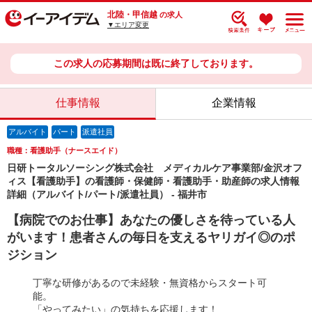
北陸・甲信越
の求人
▼エリア変更
この求人の応募期間は既に終了しております。
仕事情報
企業情報
アルバイト
パート
派遣社員
職種：看護助手（ナースエイド）
日研トータルソーシング株式会社 メディカルケア事業部/金沢オフ
ィス【看護助手】の看護師・保健師・看護助手・助産師の求人情報
詳細（アルバイト/パート/派遣社員） - 福井市
【病院でのお仕事】あなたの優しさを待っている人
がいます！患者さんの毎日を支えるヤリガイ◎のポ
ジション
丁寧な研修があるので未経験・無資格からスタート可
能。
「やってみたい」の気持ちを応援します！