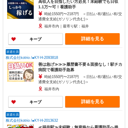
高収入を目指したい方必見！未経験でも日収
1.1万〜可！看護助手
時給1550円〜2187円 ＜日払い有/週払い有/交
通費全支給(ガソリン代含む)＞
福井市内｜最寄り駅：福井
詳細を見る
キープ
派遣社員
株式会社kotrio /●KY-H-2093818
善は急げ≫≫≫履歴書不要＆面接なし！駅チカ
病院で看護助手急募
時給1550円〜2187円 ＜日払い有/週払い有/交
通費全支給(ガソリン代含む)＞
福井市内
詳細を見る
キープ
派遣社員
株式会社kotrio /●KY-H-2013632
≪福井駅≫未経験・無資格から看護助手へ挑