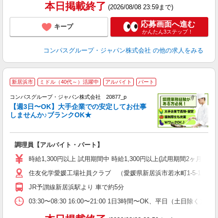
本日掲載終了
(2026/08/08 23:59まで)
応募画面へ進む
キープ
かんたん3ステップ！
コンパスグループ・ジャパン株式会社
の他の求人をみる
新居浜市
ミドル（40代～）活躍中
アルバイト
パート
コンパスグループ・ジャパン株式会社 20877_p
く
【週3日〜OK】大手企業での安定してお仕事
しませんか♪ブランクOK★
大
調理員【アルバイト・パート】
入
歓
時給1,300円以上 試用期間中 時給1,300円以上(試用期間2ヶ月
～
住友化学愛媛工場社員クラブ （愛媛県新居浜市若水町1-5-1 
用
内
JR予讃線新居浜駅より 車で約5分
O
03:30〜08:30 16:00〜21:00 1日3時間〜OK、平日（土日除