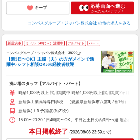
応募画面へ進む
キープ
かんたん3ステップ！
コンパスグループ・ジャパン株式会社
の他の求人をみる
新居浜市
ミドル（40代～）活躍中
アルバイト
パート
コンパスグループ・ジャパン株式会社 39222_p
く
【週3日〜OK】主婦（夫）の方がメインで活
躍中♪シフト相談OK♪未経験者歓迎
大
洗い場スタッフ【アルバイト・パート】
入
歓
時給1,033円以上 試用期間中 時給1,033円以上(試用期間2ヶ月
～
新居浜工業高等専門学校 （愛媛県新居浜市八雲町7番1号）
用
務
新居浜(ＪＲ予讃線)(約21分)
業
15:00〜20:30 1日4時間〜OK、平日と土日の内3日〜/週 週あた
本日掲載終了
(2026/08/08 23:59まで)