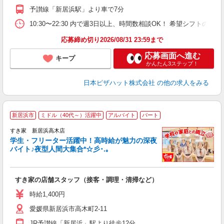
ル
予讃線「新居浜駅」より車で7分
険
日
10:30〜22:30 内で週3日以上、時間数相談OK！ 希望シフト
応募締め切り2026/08/31 23:59まで
応募画面へ進む
キープ
かんたん3ステップ！
日本ピザハット株式会社
の他の求人をみる
新居浜市
ミドル（40代～）活躍中
アルバイト
パート
すき家 新居浜高木店
学生・フリーター活躍中！高時給が魅力の深夜
バイト♪夜型人間大集合*☆彡･.｡
つ
すき家の店舗スタッフ（接客・調理・清掃など）
履
ミ
時給1,400円
～
愛媛県新居浜市高木町2-11
勤
社
JR予讃線「新居浜」駅より徒歩12分