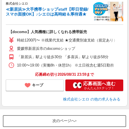
株式会社シエロ
≪新居浜≫大手携帯ショップstaff【即日登録/
スマホ面接OK】♪シエロは高時給＆厚待遇★
い
即
【docomo】人気機種に詳しくなれる携帯販売
あ
時給1200円〜 ※残業代支給 ★交通費別途支給（規定あり） ゜+゜
K
愛媛県新居浜市のdocomoショップ
貸
「新居浜」駅より徒歩30分 「多喜浜」駅より徒歩58分
10:00〜19:00（実働8h・休憩1h） ※土日祝含む週5日勤務
応募締め切り2026/08/31 23:59まで
応募画面へ進む
キープ
かんたん3ステップ！
株式会社シエロ
の他の求人をみる
次のページへ