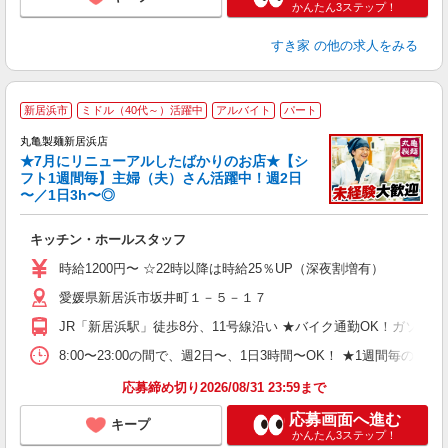
かんたん3ステップ！
すき家
の他の求人をみる
新居浜市
ミドル（40代～）活躍中
アルバイト
パート
丸亀製麺新居浜店
★7月にリニューアルしたばかりのお店★【シ
フト1週間毎】主婦（夫）さん活躍中！週2日
〜／1日3h〜◎
ル
キッチン・ホールスタッフ
入
者
時給1200円〜 ☆22時以降は時給25％UP（深夜割増有）
歓
愛媛県新居浜市坂井町１－５－１７
～
り
JR「新居浜駅」徒歩8分、11号線沿い ★バイク通勤OK！ガソリ
O
平
8:00〜23:00の間で、週2日〜、1日3時間〜OK！ ★1
型
応募締め切り2026/08/31 23:59まで
応募画面へ進む
キープ
かんたん3ステップ！