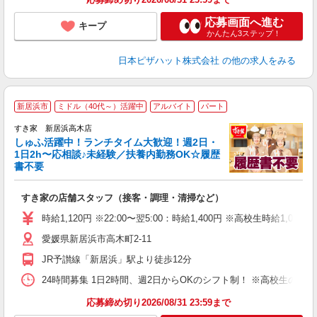
応募画面へ進む
キープ
かんたん3ステップ！
日本ピザハット株式会社
の他の求人をみる
≪
新居浜市
ミドル（40代～）活躍中
アルバイト
パート
すき家 新居浜高木店
しゅふ活躍中！ランチタイム大歓迎！週2日・
安
1日2h〜応相談♪未経験／扶養内勤務OK☆履歴
書不要
の
すき家の店舗スタッフ（接客・調理・清掃など）
履
タ
時給1,120円 ※22:00〜翌5:00：時給1,400円 ※高校生時給1,050
（
愛媛県新居浜市高木町2-11
夜
事
JR予讃線「新居浜」駅より徒歩12分
24時間募集 1日2時間、週2日からOKのシフト制！ ※高校生のシ
応募締め切り2026/08/31 23:59まで