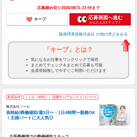
ン
応募締め切り2026/08/31 23:59まで
登
応募画面へ進む
キープ
かんたん3ステップ！
阪南理美容株式会社
の他の求人をみる
「キープ」とは？
気になるお仕事をワンクリックで保存
まとめてチェック＆まとめて応募も可能
会員登録無しで今すぐご利用いただけます
新居浜市
ミドル（40代～）活躍中
アルバイト
パート
株式会社ソール
高時給/葬儀補助/週3日〜・1日4時間〜勤務OK
ろ
！主婦パートに大人気◎
ご
大手葬儀場での葬儀補助スタッフ