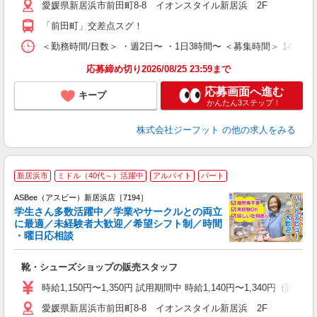
愛媛県新居浜市前田町8-8 イオンスタイル新居浜 2F
迎
費
「前田町」交差点スグ！
＜勤務時間/日数＞ ・週2日〜 ・1日3時間〜 ＜募集時間＞ 14:
応募締め切り2026/08/25 23:59まで
応募画面へ進む
キープ
かんたん3ステップ！
株式会社ジーフット
の他の求人をみる
新居浜市
ミドル（40代～）活躍中
アルバイト
パート
ASBee（アスビー）新居浜店［7194］
学生さん多数活躍中／学業やサークルとの両立
に最適／未経験者大歓迎／希望シフト制／時間
・曜日応相談
続
靴・シューズショップの販売スタッフ
履
活
時給1,150円〜1,350円 試用期間中 時給1,140円〜1,340円（試用
j
愛媛県新居浜市前田町8-8 イオンスタイル新居浜 2F
迎