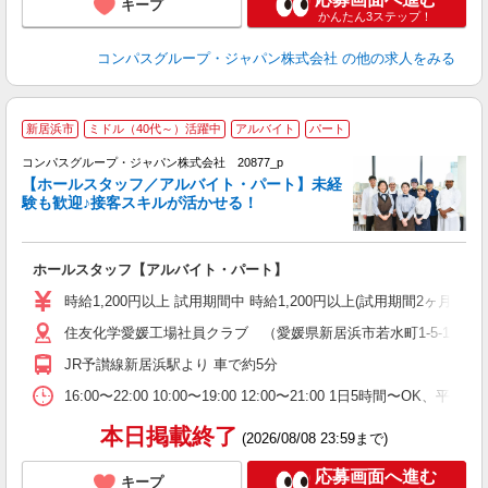
キープ
かんたん3ステップ！
コンパスグループ・ジャパン株式会社
の他の求人をみる
新居浜市
ミドル（40代～）活躍中
アルバイト
パート
コンパスグループ・ジャパン株式会社 20877_p
く
【ホールスタッフ／アルバイト・パート】未経
験も歓迎♪接客スキルが活かせる！
大
ホールスタッフ【アルバイト・パート】
入
歓
時給1,200円以上 試用期間中 時給1,200円以上(試用期間2ヶ月
～
住友化学愛媛工場社員クラブ （愛媛県新居浜市若水町1-5-1 
用
勤
JR予讃線新居浜駅より 車で約5分
か
16:00〜22:00 10:00〜19:00 12:00〜21:00 1日5時間
本日掲載終了
(2026/08/08 23:59まで)
応募画面へ進む
キープ