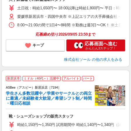
職
0
土日祝：時給1,650円〜 18:00以降は時給1,800円〜 平日：時給1,
務
愛媛県新居浜市・四国中央市 ※上記エリアの大手葬儀会社・葬儀
平
8:00〜21:00の間で1日4〜8時間 ※勤務は週3日〜OK！
ど
応募締め切り2026/09/05 23:59まで
応募画面へ進む
キープ
かんたん3ステップ！
株式会社ソール
の他の求人をみる
新居浜市
ミドル（40代～）活躍中
アルバイト
パート
ASBee（アスビー）新居浜店［7194］
学生さん多数活躍中／学業やサークルとの両立
に最適／未経験者大歓迎／希望シフト制／時間
・曜日応相談
続
靴・シューズショップの販売スタッフ
履
活
時給1,150円〜1,350円 試用期間中 時給1,140円〜1,340円（試用
j