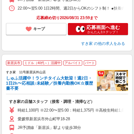
22:00〜翌5:00 1日2時間、週2日からOKのシフト制！ ●扶養内勤務
応募締め切り2026/08/31 23:59まで
応募画面へ進む
キープ
かんたん3ステップ！
すき家
の他の求人をみる
≪
新居浜市
ミドル（40代～）活躍中
アルバイト
パート
すき家 11号新居浜外山店
しゅふ活躍中！ランチタイム大歓迎！週2日・
安
1日2h〜応相談♪未経験／扶養内勤務OK☆履歴
書不要
の
すき家の店舗スタッフ（接客・調理・清掃など）
履
タ
時給1,100円 ※22:00〜翌5:00：時給1,375円 ※高校生時給1,033
（
愛媛県新居浜市外山町甲18-28
夜
事
JR予讃線「新居浜」駅より徒歩38分