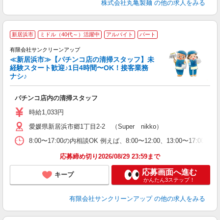
株式会社丸亀製麺
の他の求人をみる
新居浜市
ミドル（40代～）活躍中
アルバイト
パート
さ
有限会社サンクリーンアップ
≪新居浜市≫【パチンコ店の清掃スタッフ】未
経験スタート歓迎♪1日4時間〜OK！接客業務
も
ナシ♪
や
パチンコ店内の清掃スタッフ
未
ダ
時給1,033円
る
愛媛県新居浜市郷1丁目2-2 （Super nikko）
8:00〜17:00の内相談OK 例えば、8:00〜12:00、13:00〜
応募締め切り2026/08/29 23:59まで
応募画面へ進む
キープ
かんたん3ステップ！
有限会社サンクリーンアップ
の他の求人をみる