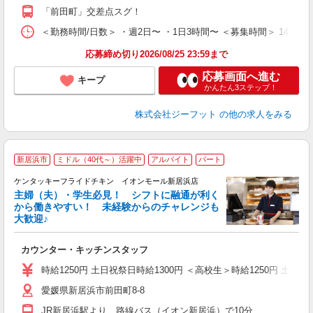
費
「前田町」交差点スグ！
＜勤務時間/日数＞ ・週2日〜 ・1日3時間〜 ＜募集時間＞ 14:
応募締め切り2026/08/25 23:59まで
応募画面へ進む
キープ
かんたん3ステップ！
株式会社ジーフット
の他の求人をみる
新居浜市
ミドル（40代～）活躍中
アルバイト
パート
ケンタッキーフライドチキン イオンモール新居浜店
主婦（夫）・学生必見！ シフトに融通が利く
から働きやすい！ 未経験からのチャレンジも
大歓迎♪
見
カウンター・キッチンスタッフ
未
ダ
時給1250円 土日祝祭日時給1300円 ＜高校生＞時給1250円 土日祝
昇
愛媛県新居浜市前田町8-8
上
か
JR新居浜駅より、路線バス（イオン新居浜）で10分