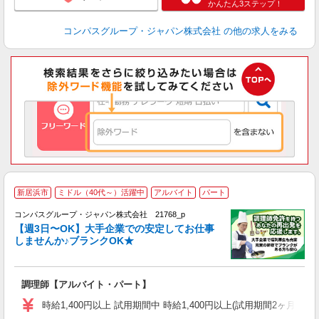
かんたん3ステップ！
コンパスグループ・ジャパン株式会社
の他の求人をみる
新居浜市
ミドル（40代～）活躍中
アルバイト
パート
コンパスグループ・ジャパン株式会社 21768_p
く
【週3日〜OK】大手企業での安定してお仕事
しませんか♪ブランクOK★
大
調理師【アルバイト・パート】
入
歓
時給1,400円以上 試用期間中 時給1,400円以上(試用期間2ヶ月
～