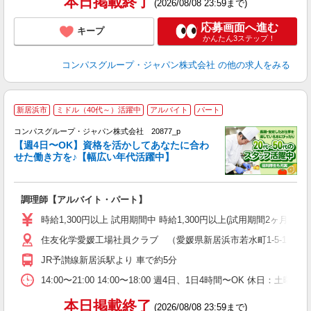
本日掲載終了
(2026/08/08 23:59まで)
応募画面へ進む
キープ
かんたん3ステップ！
コンパスグループ・ジャパン株式会社
の他の求人をみる
新居浜市
ミドル（40代～）活躍中
アルバイト
パート
コンパスグループ・ジャパン株式会社 20877_p
く
【週4日〜OK】資格を活かしてあなたに合わ
せた働き方を♪【幅広い年代活躍中】
大
調理師【アルバイト・パート】
入
歓
時給1,300円以上 試用期間中 時給1,300円以上(試用期間2ヶ月
～
住友化学愛媛工場社員クラブ （愛媛県新居浜市若水町1-5-1 
用
K
JR予讃線新居浜駅より 車で約5分
な
14:00〜21:00 14:00〜18:00 週4日、1日4時間〜OK 休日
本日掲載終了
(2026/08/08 23:59まで)