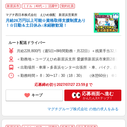
新居浜市
ミドル（40代～）活躍中
契約社員
マグチ西日本株式会社 えひめ個配 新居浜営業所
月給26万円以上可能☆資格取得支援制度あり
場
！☆日勤＆土日休み♪未経験歓迎！
末
履
ルート配送ドライバー
躍
色
月給228,800円（週5日×8時間勤務・月22日）＋残業手当32,
あ
＜勤務地＞コープえひめ新居浜支所 愛媛県新居浜市東田2番1527号
＜出勤場所・車庫＞多喜浜センター出張所 ・車、バイク、自転車通
＜勤務時間＞ 8：30〜17：30（18：30） （休憩60分） ※
応募締め切り2027/07/27 23:59まで
応募画面へ進む
キープ
かんたん3ステップ！
マグチグループ株式会社
の他の求人をみる
★