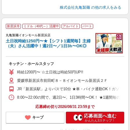
株式会社丸亀製麺
の他の求人をみる
新居浜市
ミドル（40代～）活躍中
アルバイト
パート
丸亀製麺イオンモール新居浜店
土日祝時給1250円〜★【シフト1週間毎】主婦
（夫）さん活躍中！週2日〜／1日3h〜OK◎
ル
キッチン・ホールスタッフ
入
者
時給1200円〜 ☆土日祝は時給50円UP!!
歓
愛媛県新居浜市前田町８－８イオンモール新居浜２Ｆ
～
り
JR「新居浜駅」よりバスで10分 ★車・バイク通勤OK！ガソリ
O
平
8:00〜22:00の間で、週2日〜、1日3時間〜OK！ ★1
型
応募締め切り2026/08/31 23:59まで
応募画面へ進む
キープ
かんたん3ステップ！