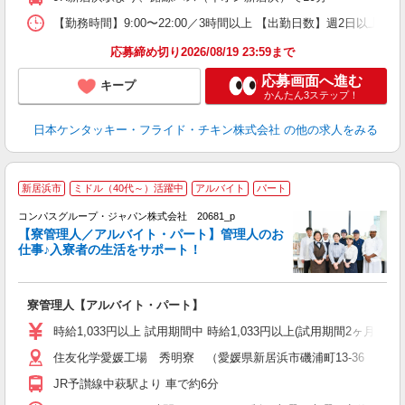
【勤務時間】9:00〜22:00／3時間以上 【出勤日数】週2日以
応募締め切り2026/08/19 23:59まで
応募画面へ進む
キープ
かんたん3ステップ！
日本ケンタッキー・フライド・チキン株式会社
の他の求人をみる
新居浜市
ミドル（40代～）活躍中
アルバイト
パート
コンパスグループ・ジャパン株式会社 20681_p
く
【寮管理人／アルバイト・パート】管理人のお
仕事♪入寮者の生活をサポート！
大
寮管理人【アルバイト・パート】
入
歓
時給1,033円以上 試用期間中 時給1,033円以上(試用期間2ヶ月
～
住友化学愛媛工場 秀明寮 （愛媛県新居浜市磯浦町13-36 住友
用
務
JR予讃線中萩駅より 車で約6分
バ