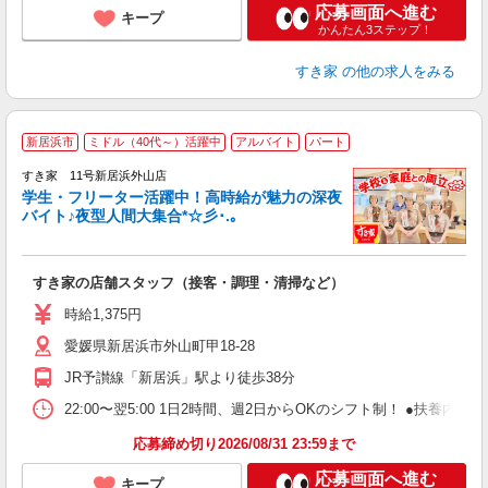
応募画面へ進む
キープ
かんたん3ステップ！
すき家
の他の求人をみる
新居浜市
ミドル（40代～）活躍中
アルバイト
パート
すき家 11号新居浜外山店
学生・フリーター活躍中！高時給が魅力の深夜
バイト♪夜型人間大集合*☆彡･.｡
つ
すき家の店舗スタッフ（接客・調理・清掃など）
履
ミ
時給1,375円
～
愛媛県新居浜市外山町甲18-28
勤
社
JR予讃線「新居浜」駅より徒歩38分
22:00〜翌5:00 1日2時間、週2日からOKのシフト制！ ●扶養内勤務
応募締め切り2026/08/31 23:59まで
応募画面へ進む
キープ