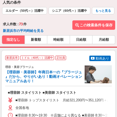
人気の条件
エルダー（50代～）活躍中
シニア（60代～）活躍中
もっと見る
求人件数 :
73
件
この検索条件を保存
新居浜市の平均時給を見る
指定なし
新着順
時給順
日給順
月給順
新居浜市
ミドル（40代～）活躍中
正社員
動画あり
理容・美容プラージュ
【理容師・美容師】年商日本一の『プラージュ
』だから、やりがいあり！動画オペレーション
マニュアルあり！
ン
■理容師 スタイリスト ■美容師 スタイリスト
入
資
■理容師 トップスタイリスト 月給321,200円〜351,120円＋歩合
ブ
自
全国各地
ク
■理容師 8:30〜19:30 ※店舗により異なる ■美容師 8:30〜19