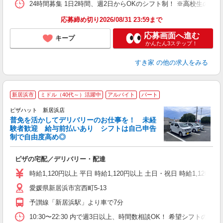
24時間募集 1日2時間、週2日からOKのシフト制！ ※高校生のシ
応募締め切り2026/08/31 23:59まで
応募画面へ進む
キープ
かんたん3ステップ！
すき家
の他の求人をみる
新居浜市
ミドル（40代～）活躍中
アルバイト
パート
ピザハット 新居浜店
K
普免を活かしてデリバリーのお仕事を！ 未経
験者歓迎 給与前払いあり シフトは自己申告
制で自由度高め◎
ね
ピザの宅配／デリバリー・配達
友
躍
時給1,120円以上 平日 時給1,120円以上 土日・祝日 時給1,120円以
（
愛媛県新居浜市宮西町5-13
中
業
予讃線「新居浜駅」より車で7分
保
生
10:30〜22:30 内で週3日以上、時間数相談OK！ 希望シフト