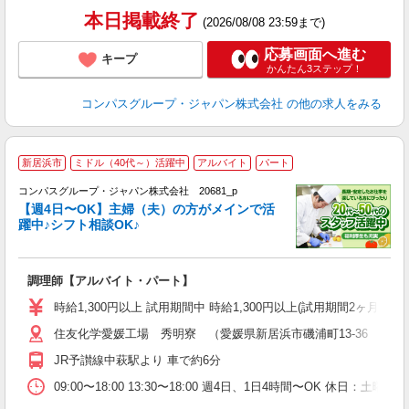
本日掲載終了
(2026/08/08 23:59まで)
応募画面へ進む
キープ
かんたん3ステップ！
コンパスグループ・ジャパン株式会社
の他の求人をみる
新居浜市
ミドル（40代～）活躍中
アルバイト
パート
コンパスグループ・ジャパン株式会社 20681_p
く
【週4日〜OK】主婦（夫）の方がメインで活
躍中♪シフト相談OK♪
大
調理師【アルバイト・パート】
入
歓
時給1,300円以上 試用期間中 時給1,300円以上(試用期間2ヶ月
～
住友化学愛媛工場 秀明寮 （愛媛県新居浜市磯浦町13-36 住友
用
K
JR予讃線中萩駅より 車で約6分
な
09:00〜18:00 13:30〜18:00 週4日、1日4時間〜OK 休日