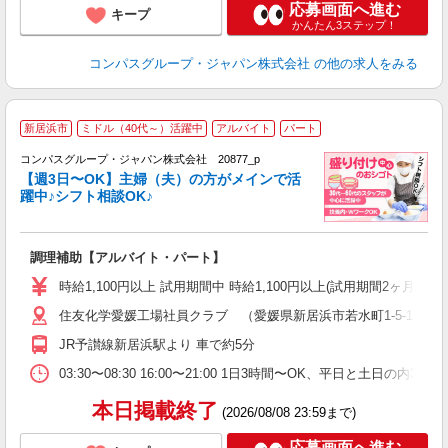
応募画面へ進む
キープ
かんたん3ステップ！
コンパスグループ・ジャパン株式会社
の他の求人をみる
新居浜市
ミドル（40代～）活躍中
アルバイト
パート
コンパスグループ・ジャパン株式会社 20877_p
く
【週3日〜OK】主婦（夫）の方がメインで活
躍中♪シフト相談OK♪
大
調理補助【アルバイト・パート】
入
歓
時給1,100円以上 試用期間中 時給1,100円以上(試用期間2ヶ月
～
住友化学愛媛工場社員クラブ （愛媛県新居浜市若水町1-5-1 
用
務
JR予讃線新居浜駅より 車で約5分
副
03:30〜08:30 16:00〜21:00 1日3時間〜OK、平日と土日の内
本日掲載終了
(2026/08/08 23:59まで)
応募画面へ進む