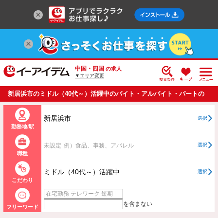
中国・四国
の求人
▼エリア変更
新居浜市のミドル（40代～）活躍中のバイト・アルバイト・パートの
求人情報一覧
新居浜市
選択
勤務地/駅
未設定
例）食品、事務、アパレル
選択
職種
ミドル（40代～）活躍中
選択
こだわり
を含まない
フリーワード