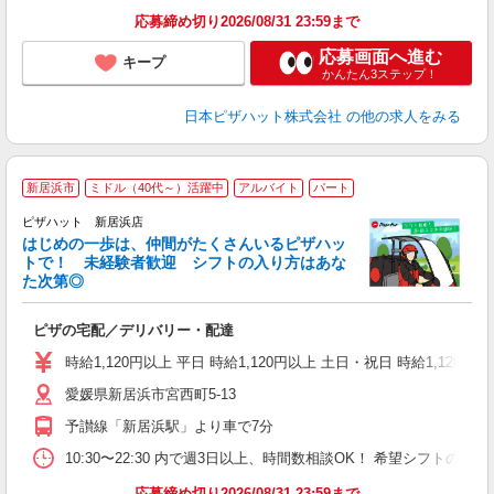
応募締め切り2026/08/31 23:59まで
応募画面へ進む
キープ
かんたん3ステップ！
日本ピザハット株式会社
の他の求人をみる
新居浜市
ミドル（40代～）活躍中
アルバイト
パート
♪
ピザハット 新居浜店
はじめの一歩は、仲間がたくさんいるピザハッ
トで！ 未経験者歓迎 シフトの入り方はあな
れ
た次第◎
友
躍
ピザの宅配／デリバリー・配達
（
中
時給1,120円以上 平日 時給1,120円以上 土日・祝日 時給1,120円以
ル
愛媛県新居浜市宮西町5-13
険
K
予讃線「新居浜駅」より車で7分
10:30〜22:30 内で週3日以上、時間数相談OK！ 希望シフト
応募締め切り2026/08/31 23:59まで