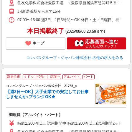
住友化学株式会社愛媛工場 （愛媛県新居浜市惣開町５番１号 
用
扶
JR新居浜駅から車で15分
07:00〜15:00 週3日、1日6時間〜OK 休日：土・日曜日、祝日
本日掲載終了
(2026/08/08 23:59まで)
応募画面へ進む
キープ
かんたん3ステップ！
コンパスグループ・ジャパン株式会社
の他の求人をみる
新居浜市
ミドル（40代～）活躍中
アルバイト
パート
コンパスグループ・ジャパン株式会社 21768_p
く
【週3日〜OK】大手企業での安定してお仕事
しませんか♪ブランクOK★
大
調理員【アルバイト・パート】
入
歓
時給1,200円以上 試用期間中 時給1,200円以上(試用期間2ヶ月
～
住友化学株式会社愛媛工場 （愛媛県新居浜市惣開町５番１号 