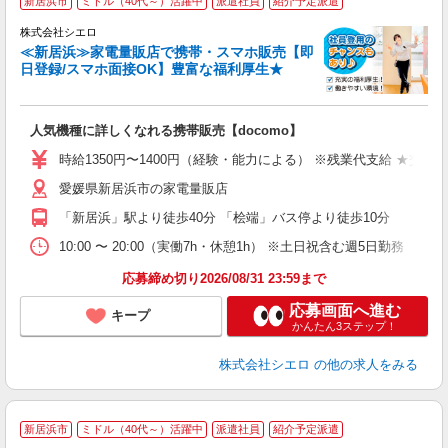
新居浜市
ミドル（40代～）活躍中
派遣社員
紹介予定派遣
♪
株式会社シエロ
≪新居浜≫家電量販店で携帯・スマホ販売【即
日登録/スマホ面接OK】豊富な福利厚生★
い
即
人気機種に詳しくなれる携帯販売【docomo】
あ
時給1350円〜1400円（経験・能力による） ※残業代支給 ★交通
通
愛媛県新居浜市の家電量販店
あ
「新居浜」駅より徒歩40分 「桧端」バス停より徒歩10分
10:00 〜 20:00（実働7h・休憩1h） ※土日祝含む週5日勤務
応募締め切り2026/08/31 23:59まで
応募画面へ進む
キープ
かんたん3ステップ！
株式会社シエロ
の他の求人をみる
★
新居浜市
ミドル（40代～）活躍中
派遣社員
紹介予定派遣
♪