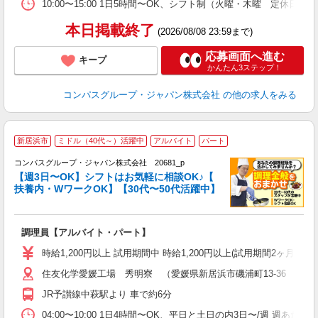
10:00〜15:00 1日5時間〜OK、シフト制（火曜・木曜 定休日
本日掲載終了
(2026/08/08 23:59まで)
応募画面へ進む
キープ
かんたん3ステップ！
コンパスグループ・ジャパン株式会社
の他の求人をみる
新居浜市
ミドル（40代～）活躍中
アルバイト
パート
コンパスグループ・ジャパン株式会社 20681_p
く
【週3日〜OK】シフトはお気軽に相談OK♪【
扶養内・WワークOK】【30代〜50代活躍中】
大
調理員【アルバイト・パート】
入
歓
時給1,200円以上 試用期間中 時給1,200円以上(試用期間2ヶ月
～
住友化学愛媛工場 秀明寮 （愛媛県新居浜市磯浦町13-36 住友
用
内
JR予讃線中萩駅より 車で約6分
ワ
04:00〜10:00 1日4時間〜OK、平日と土日の内3日〜/週 週あた