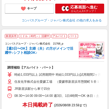
応募画面へ進む
キープ
かんたん3ステップ！
コンパスグループ・ジャパン株式会社
の他の求人をみる
新居浜市
ミドル（40代～）活躍中
アルバイト
パート
コンパスグループ・ジャパン株式会社 21768_p
く
【週3日〜OK】主婦（夫）の方がメインで活
躍中♪シフト相談OK♪
大
調理補助【アルバイト・パート】
入
歓
時給1,033円以上 試用期間中 時給1,033円以上(試用期間2ヶ月
～
住友化学株式会社愛媛工場 （愛媛県新居浜市惣開町５番１号 
用
日
JR新居浜駅から車で15分
ー
08:30〜14:00 09:00〜14:00 週3日、1日4時間〜OK 休日
本日掲載終了
(2026/08/08 23:59まで)