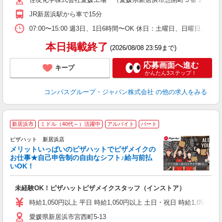
用
禁
JR新居浜駅から車で15分
07:00〜15:00 週3日、1日6時間〜OK 休日：土曜日、日曜日、
本日掲載終了
(2026/08/08 23:59まで)
応募画面へ進む
キープ
かんたん3ステップ！
コンパスグループ・ジャパン株式会社
の他の求人をみる
新居浜市
ミドル（40代～）活躍中
アルバイト
パート
ピザハット 新居浜店
メリットいっぱいのピザハットでピザメイクの
お仕事★自己申告制の自由なシフト♪給与前払
いOK！
う
だ
未経験OK！ピザハットピザメイクスタッフ（インストア）
友
躍
時給1,050円以上 平日 時給1,050円以上 土日・祝日 時給1,050円以
（
愛媛県新居浜市宮西町5-13
中