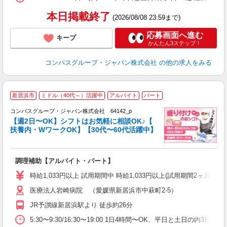
本日掲載終了
(2026/08/08 23:59まで)
応募画面へ進む
キープ
かんたん3ステップ！
コンパスグループ・ジャパン株式会社
の他の求人をみる
新居浜市
ミドル（40代～）活躍中
アルバイト
パート
コンパスグループ・ジャパン株式会社 64142_p
く
【週2日〜OK】シフトはお気軽に相談OK♪【
扶養内・WワークOK】【30代〜60代活躍中】
大
調理補助【アルバイト・パート】
入
歓
時給1,033円以上 試用期間中 時給1,033円以上(試用期間2ヶ月
～
医療法人岩崎病院 （愛媛県新居浜市中萩町2-5）
用
2
JR予讃線新居浜駅より 徒歩約26分
内
副
5:30〜9:30/16:30〜19:00 1日4時間〜OK、平日と土日の内3日