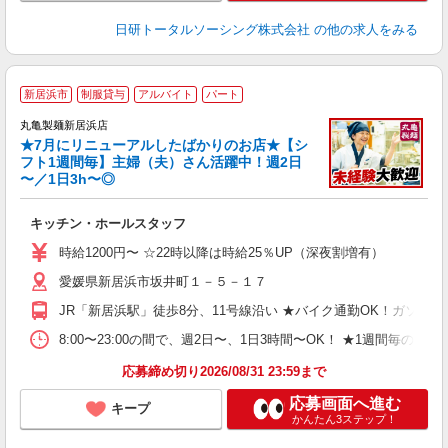
日研トータルソーシング株式会社
の他の求人をみる
新居浜市
制服貸与
アルバイト
パート
丸亀製麺新居浜店
★7月にリニューアルしたばかりのお店★【シ
フト1週間毎】主婦（夫）さん活躍中！週2日
〜／1日3h〜◎
ル
キッチン・ホールスタッフ
入
者
時給1200円〜 ☆22時以降は時給25％UP（深夜割増有）
歓
愛媛県新居浜市坂井町１－５－１７
～
り
JR「新居浜駅」徒歩8分、11号線沿い ★バイク通勤OK！ガソリ
O
平
8:00〜23:00の間で、週2日〜、1日3時間〜OK！ ★1
型
応募締め切り2026/08/31 23:59まで
応募画面へ進む
キープ
かんたん3ステップ！