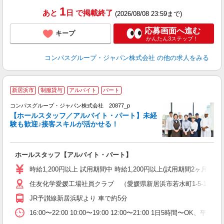
1
あと
日
で掲載終了
(2026/08/08 23:59まで)
応募画面へ進む
キープ
かんたん3ステップ！
コンパスグループ・ジャパン株式会社
の他の求人をみる
新居浜市
制服貸与
アルバイト
パート
コンパスグループ・ジャパン株式会社 20877_p
く
【ホールスタッフ／アルバイト・パート】未経
験も歓迎♪接客スキルが活かせる！
大
ホールスタッフ【アルバイト・パート】
入
歓
時給1,200円以上 試用期間中 時給1,200円以上(試用期間2ヶ月
～
住友化学愛媛工場社員クラブ （愛媛県新居浜市若水町1-5-1 
用
勤
JR予讃線新居浜駅より 車で約5分
か
16:00〜22:00 10:00〜19:00 12:00〜21:00 1日5時間