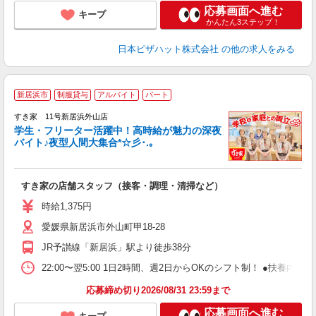
応募画面へ進む
キープ
かんたん3ステップ！
日本ピザハット株式会社
の他の求人をみる
新居浜市
制服貸与
アルバイト
パート
すき家 11号新居浜外山店
学生・フリーター活躍中！高時給が魅力の深夜
バイト♪夜型人間大集合*☆彡･.｡
つ
すき家の店舗スタッフ（接客・調理・清掃など）
履
ミ
時給1,375円
～
愛媛県新居浜市外山町甲18-28
勤
社
JR予讃線「新居浜」駅より徒歩38分
22:00〜翌5:00 1日2時間、週2日からOKのシフト制！ ●扶養内勤務
応募締め切り2026/08/31 23:59まで
応募画面へ進む