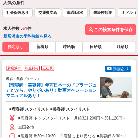
人気の条件
社会保険あり
交通費支給
車通勤OK
未経験歓迎
ミドル（
求人件数 :
64
件
この検索条件を保存
新居浜市の平均時給を見る
指定なし
新着順
時給順
日給順
月給順
新居浜市
制服貸与
正社員
動画あり
理容・美容プラージュ
【理容師・美容師】年商日本一の『プラージュ
』だから、やりがいあり！動画オペレーション
マニュアルあり！
ン
■理容師 スタイリスト ■美容師 スタイリスト
入
資
■理容師 トップスタイリスト 月給321,200円〜351,120円＋歩合
ブ
自
全国各地
ク
■理容師 8:30〜19:30 ※店舗により異なる ■美容師 8:30〜19