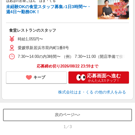
ばあばのお昼ごはん はま・くる
未経験OKの食堂スタッフ募集♪1日3時間〜・
週4日〜勤務OK！
ス
食堂レストランのスタッフ
入
前
時給1,055円〜
自
服
愛媛県新居浜市荷内町1番8号
7:30〜14:00の内3時間〜 （例） 7:30〜11:00（開店準備で接客なし
応募締め切り2026/08/22 23:59まで
応募画面へ進む
キープ
かんたん3ステップ！
株式会社はま・くる
の他の求人をみる
次のページへ
1／3