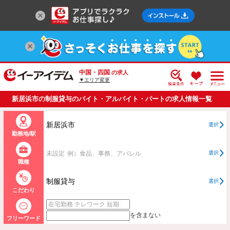
中国・四国
の求人
▼エリア変更
新居浜市の制服貸与のバイト・アルバイト・パートの求人情報一覧
新居浜市
選択
勤務地/駅
未設定
例）食品、事務、アパレル
選択
職種
制服貸与
選択
こだわり
を含まない
フリーワード