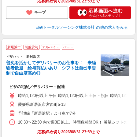
応募締め切り2026/08/31 23:59まで
応募画面へ進む
キープ
かんたん3ステップ！
日研トータルソーシング株式会社
の他の求人をみる
新居浜市
制服貸与
アルバイト
パート
ピザハット 新居浜店
K
普免を活かしてデリバリーのお仕事を！ 未経
験者歓迎 給与前払いあり シフトは自己申告
制で自由度高め◎
ね
ピザの宅配／デリバリー・配達
友
躍
時給1,120円以上 平日 時給1,120円以上 土日・祝日 時給1,120円以
（
愛媛県新居浜市宮西町5-13
中
業
予讃線「新居浜駅」より車で7分
保
生
10:30〜22:30 内で週3日以上、時間数相談OK！ 希望シフト
応募締め切り2026/08/31 23:59まで