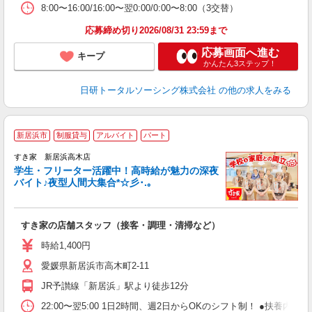
8:00〜16:00/16:00〜翌0:00/0:00〜8:00（3交替）
応募締め切り2026/08/31 23:59まで
応募画面へ進む
キープ
かんたん3ステップ！
日研トータルソーシング株式会社
の他の求人をみる
新居浜市
制服貸与
アルバイト
パート
すき家 新居浜高木店
学生・フリーター活躍中！高時給が魅力の深夜
バイト♪夜型人間大集合*☆彡･.｡
つ
すき家の店舗スタッフ（接客・調理・清掃など）
履
ミ
時給1,400円
～
愛媛県新居浜市高木町2-11
勤
社
JR予讃線「新居浜」駅より徒歩12分
22:00〜翌5:00 1日2時間、週2日からOKのシフト制！ ●扶養内勤務