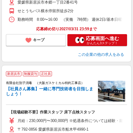
愛媛県新居浜市本郷一丁目2番41号
せとうちバス横水停留所徒歩2分
勤務時間 8:00〜16:00 （実働 7時間） 週休2日/基本
応募締め切り2027/03/31 23:59まで
応募画面へ進む
キープ
かんたん3ステップ！
この企業
の他の求人をみる
新居浜市
制服貸与
正社員
有限会社別子消毒 （大阪ガスケミカル特約工事店）
【社員さん募集】一緒に専門技術者を目指しま
しょう！
は
【現場経験不要】作業スタッフ 床下点検スタッフ
未
り
月給：230,000円〜300,000円 ※処遇条件については経験・能力等
〒792-0856 愛媛県新居浜市船木甲4990-1