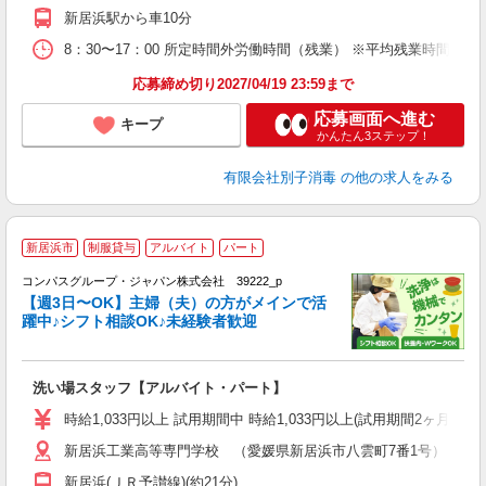
制
新居浜駅から車10分
8：30〜17：00 所定時間外労働時間（残業） ※平均残業時間 約1
応募締め切り2027/04/19 23:59まで
応募画面へ進む
キープ
かんたん3ステップ！
有限会社別子消毒
の他の求人をみる
新居浜市
制服貸与
アルバイト
パート
コンパスグループ・ジャパン株式会社 39222_p
く
【週3日〜OK】主婦（夫）の方がメインで活
躍中♪シフト相談OK♪未経験者歓迎
大
洗い場スタッフ【アルバイト・パート】
入
歓
時給1,033円以上 試用期間中 時給1,033円以上(試用期間2ヶ月
～
新居浜工業高等専門学校 （愛媛県新居浜市八雲町7番1号）
用
務
新居浜(ＪＲ予讃線)(約21分)