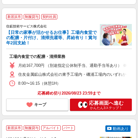
新居浜市
制服貸与
契約社員
住鉱技術サービス株式会社
【日常の家事が活かせるお仕事】工場内食堂で
の配膳・片付け、清掃洗濯等、昇給有り！賞与
年2回支給！
連
未
工場内食堂での配膳・清掃業務
ナ
月給167,700円 （別途指定公休制手当、通勤手当等あり） ※指
住友金属鉱山株式会社の東予工場内・磯浦工場内のいずれか ・東予工
8:00〜16:15（休憩1H）
応募締め切り2026/08/23 23:59まで
応募画面へ進む
キープ
かんたん3ステップ！
新居浜市
制服貸与
アルバイト
パート
動画あり
活