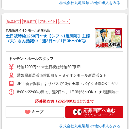
株式会社丸亀製麺
の他の求人をみる
新居浜市
制服貸与
アルバイト
パート
丸亀製麺イオンモール新居浜店
土日祝時給1250円〜★【シフト1週間毎】主婦
（夫）さん活躍中！週2日〜／1日3h〜OK◎
ル
キッチン・ホールスタッフ
入
者
時給1200円〜 ☆土日祝は時給50円UP!!
歓
愛媛県新居浜市前田町８－８イオンモール新居浜２Ｆ
～
り
JR「新居浜駅」よりバスで10分 ★車・バイク通勤OK！ガソリ
O
平
8:00〜22:00の間で、週2日〜、1日3時間〜OK！ ★1
型
応募締め切り2026/08/31 23:59まで
応募画面へ進む
キープ
かんたん3ステップ！
株式会社丸亀製麺
の他の求人をみる