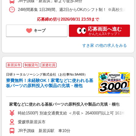
JR予讃線「新居浜」駅より徒歩38分
24時間募集 1日2時間、週2日からOKのシフト制！ ※高校生のシ
応募締め切り2026/08/31 23:59まで
応募画面へ進む
キープ
かんたん3ステップ！
すき家
の他の求人をみる
◎
新居浜市
制服貸与
派遣社員
n
日研トータルソーシング株式会社（お仕事No.9A469）
ー
寮費無料！未経験OK！家電などに使われる基
z
板パーツの原料投入や製品の充填・梱包
談
W
家電などに使われる基板パーツの原料投入や製品の充填・梱包
入
（
時給1500円 別途交通費支給 ＜月収＞ 264000円以上可 161H＋深夜3
愛媛県新居浜市
JR予讃線 新居浜駅 車10分