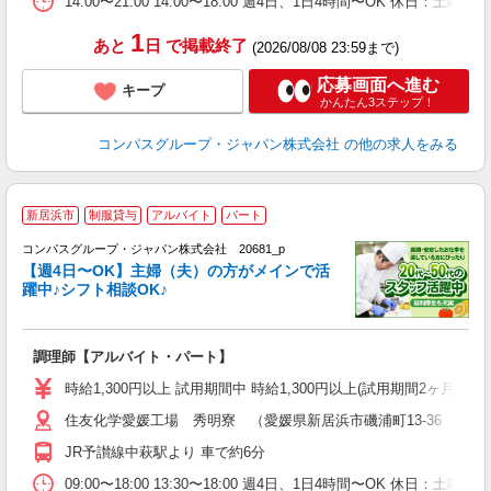
14:00〜21:00 14:00〜18:00 週4日、1日4時間〜OK 休日
1
あと
日
で掲載終了
(2026/08/08 23:59まで)
応募画面へ進む
キープ
かんたん3ステップ！
コンパスグループ・ジャパン株式会社
の他の求人をみる
新居浜市
制服貸与
アルバイト
パート
コンパスグループ・ジャパン株式会社 20681_p
く
【週4日〜OK】主婦（夫）の方がメインで活
躍中♪シフト相談OK♪
大
調理師【アルバイト・パート】
入
歓
時給1,300円以上 試用期間中 時給1,300円以上(試用期間2ヶ月
～
住友化学愛媛工場 秀明寮 （愛媛県新居浜市磯浦町13-36 住友
用
K
JR予讃線中萩駅より 車で約6分
な
09:00〜18:00 13:30〜18:00 週4日、1日4時間〜OK 休日