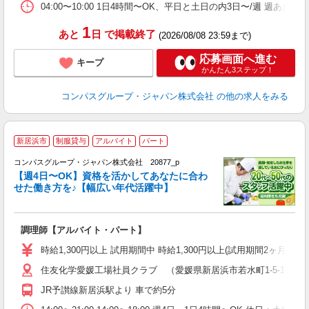
04:00〜10:00 1日4時間〜OK、平日と土日の内3日〜/週 週あた
1
あと
日
で掲載終了
(2026/08/08 23:59まで)
応募画面へ進む
キープ
かんたん3ステップ！
コンパスグループ・ジャパン株式会社
の他の求人をみる
新居浜市
制服貸与
アルバイト
パート
コンパスグループ・ジャパン株式会社 20877_p
く
【週4日〜OK】資格を活かしてあなたに合わ
せた働き方を♪【幅広い年代活躍中】
大
調理師【アルバイト・パート】
入
歓
時給1,300円以上 試用期間中 時給1,300円以上(試用期間2ヶ月
～
住友化学愛媛工場社員クラブ （愛媛県新居浜市若水町1-5-1 
用
K
JR予讃線新居浜駅より 車で約5分
な