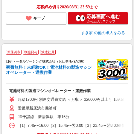
応募締め切り2026/08/31 23:59まで
応募画面へ進む
キープ
かんたん3ステップ！
すき家
の他の求人をみる
◎
新居浜市
制服貸与
派遣社員
n
日研トータルソーシング株式会社（お仕事No.9A096）
ー
寮費無料！未経験OK！電池材料の製造マシン
z
オペレーター・運搬作業
談
W
電池材料の製造マシンオペレーター・運搬作業
入
時給1700円 別途交通費支給 ＜月収＞ 326000円以上可 159.5H＋残業
愛媛県新居浜市磯浦町
JR予讃線 新居浜駅 車15分
［1］7:45〜16:00［2］15:45〜翌0:00［3］23:45〜翌8: