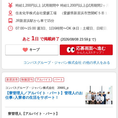
歓
時給1,200円以上 試用期間中 時給1,200円以上(試用期間2ヶ月
～
住友化学株式会社愛媛工場 （愛媛県新居浜市惣開町５番１号 
用
禁
JR新居浜駅から車で15分
07:00〜15:00 週3日、1日6時間〜OK 休日：土曜日、日曜日、
1
あと
日
で掲載終了
(2026/08/08 23:59まで)
応募画面へ進む
キープ
かんたん3ステップ！
コンパスグループ・ジャパン株式会社
の他の求人をみる
新居浜市
制服貸与
アルバイト
パート
コンパスグループ・ジャパン株式会社 20681_p
く
【寮管理人／アルバイト・パート】管理人のお
仕事♪入寮者の生活をサポート！
大
寮管理人【アルバイト・パート】
入