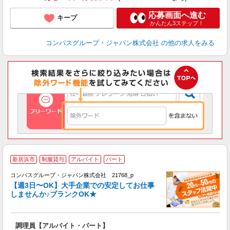
応募画面へ進む
キープ
かんたん3ステップ！
コンパスグループ・ジャパン株式会社
の他の求人をみる
新居浜市
制服貸与
アルバイト
パート
コンパスグループ・ジャパン株式会社 21768_p
く
【週3日〜OK】大手企業での安定してお仕事
しませんか♪ブランクOK★
大
調理員【アルバイト・パート】
入