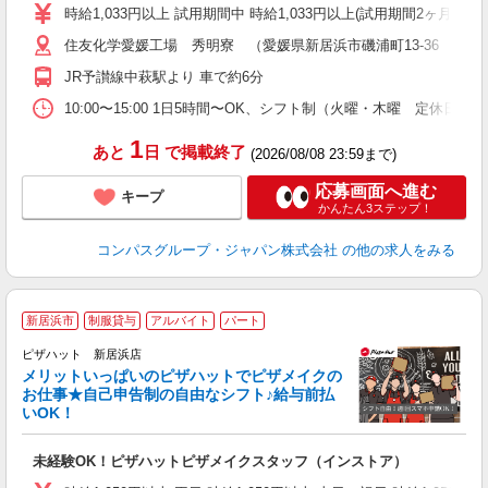
歓
時給1,033円以上 試用期間中 時給1,033円以上(試用期間2ヶ月
～
住友化学愛媛工場 秀明寮 （愛媛県新居浜市磯浦町13-36 住友
用
務
JR予讃線中萩駅より 車で約6分
バ
10:00〜15:00 1日5時間〜OK、シフト制（火曜・木曜 定休日
1
あと
日
で掲載終了
(2026/08/08 23:59まで)
応募画面へ進む
キープ
かんたん3ステップ！
コンパスグループ・ジャパン株式会社
の他の求人をみる
新居浜市
制服貸与
アルバイト
パート
ピザハット 新居浜店
メリットいっぱいのピザハットでピザメイクの
お仕事★自己申告制の自由なシフト♪給与前払
いOK！
う
だ
未経験OK！ピザハットピザメイクスタッフ（インストア）
友
躍