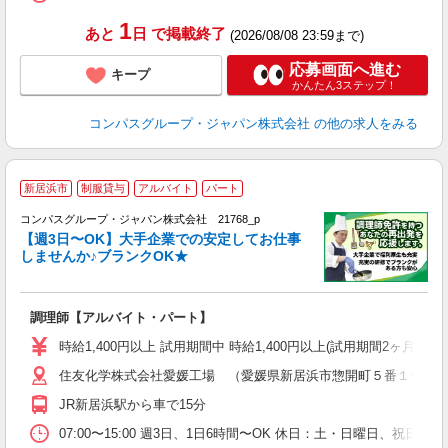
1
あと
日
で掲載終了
(2026/08/08 23:59まで)
応募画面へ進む
キープ
かんたん3ステップ！
コンパスグループ・ジャパン株式会社
の他の求人をみる
新居浜市
制服貸与
アルバイト
パート
コンパスグループ・ジャパン株式会社 21768_p
く
【週3日〜OK】大手企業での安定してお仕事
しませんか♪ブランクOK★
大
調理師【アルバイト・パート】
入
歓
時給1,400円以上 試用期間中 時給1,400円以上(試用期間2ヶ月
～
住友化学株式会社愛媛工場 （愛媛県新居浜市惣開町５番１号 
用
扶
JR新居浜駅から車で15分
07:00〜15:00 週3日、1日6時間〜OK 休日：土・日曜日、祝日