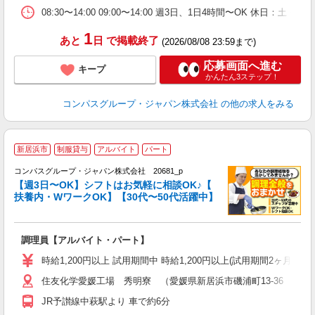
08:30〜14:00 09:00〜14:00 週3日、1日4時間〜OK 休日
1
あと
日
で掲載終了
(2026/08/08 23:59まで)
応募画面へ進む
キープ
かんたん3ステップ！
コンパスグループ・ジャパン株式会社
の他の求人をみる
新居浜市
制服貸与
アルバイト
パート
コンパスグループ・ジャパン株式会社 20681_p
く
【週3日〜OK】シフトはお気軽に相談OK♪【
扶養内・WワークOK】【30代〜50代活躍中】
大
調理員【アルバイト・パート】
入
歓
時給1,200円以上 試用期間中 時給1,200円以上(試用期間2ヶ月
～
住友化学愛媛工場 秀明寮 （愛媛県新居浜市磯浦町13-36 住友
用
内
JR予讃線中萩駅より 車で約6分
ワ