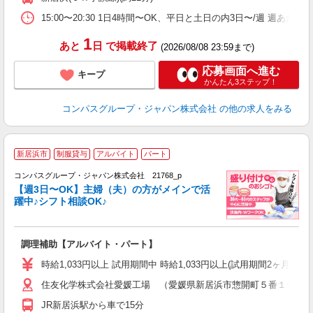
業
15:00〜20:30 1日4時間〜OK、平日と土日の内3日〜/週 週あた
1
あと
日
で掲載終了
(2026/08/08 23:59まで)
応募画面へ進む
キープ
かんたん3ステップ！
コンパスグループ・ジャパン株式会社
の他の求人をみる
新居浜市
制服貸与
アルバイト
パート
コンパスグループ・ジャパン株式会社 21768_p
く
【週3日〜OK】主婦（夫）の方がメインで活
躍中♪シフト相談OK♪
大
調理補助【アルバイト・パート】
入
歓
時給1,033円以上 試用期間中 時給1,033円以上(試用期間2ヶ月
～
住友化学株式会社愛媛工場 （愛媛県新居浜市惣開町５番１号 
用
日
JR新居浜駅から車で15分
ー