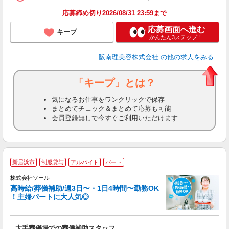
ン
応募締め切り2026/08/31 23:59まで
登
応募画面へ進む
キープ
かんたん3ステップ！
阪南理美容株式会社
の他の求人をみる
「キープ」とは？
気になるお仕事をワンクリックで保存
まとめてチェック＆まとめて応募も可能
会員登録無しで今すぐご利用いただけます
新居浜市
制服貸与
アルバイト
パート
株式会社ソール
高時給/葬儀補助/週3日〜・1日4時間〜勤務OK
ろ
！主婦パートに大人気◎
ご
大手葬儀場での葬儀補助スタッフ