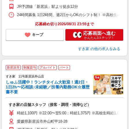
事
JR予讃線「新居浜」駅より徒歩12分
24時間募集 1日2時間、週2日からOKのシフト制！ ※高校生のシ
応募締め切り2026/08/31 23:59まで
応募画面へ進む
キープ
かんたん3ステップ！
すき家
の他の求人をみる
≪
新居浜市
制服貸与
アルバイト
パート
すき家 11号新居浜外山店
しゅふ活躍中！ランチタイム大歓迎！週2日・
安
1日2h〜応相談♪未経験／扶養内勤務OK☆履歴
書不要
の
すき家の店舗スタッフ（接客・調理・清掃など）
履
タ
時給1,100円 ※22:00〜翌5:00：時給1,375円 ※高校生時給1,033
（
愛媛県新居浜市外山町甲18-28
夜
事