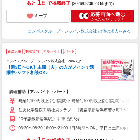
1
あと
日
で掲載終了
(2026/08/08 23:59まで)
応募画面へ進む
キープ
かんたん3ステップ！
コンパスグループ・ジャパン株式会社
の他の求人をみる
新居浜市
制服貸与
アルバイト
パート
コンパスグループ・ジャパン株式会社 20877_p
く
【週3日〜OK】主婦（夫）の方がメインで活
躍中♪シフト相談OK♪
大
調理補助【アルバイト・パート】
入
歓
時給1,100円以上 試用期間中 時給1,100円以上(試用期間2ヶ月
～
住友化学愛媛工場社員クラブ （愛媛県新居浜市若水町1-5-1 
用
務
JR予讃線新居浜駅より 車で約5分
副
03:30〜08:30 16:00〜21:00 1日3時間〜OK、平日と土日の内
1