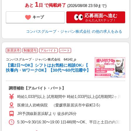
1
あと
日
で掲載終了
(2026/08/08 23:59まで)
応募画面へ進む
キープ
かんたん3ステップ！
コンパスグループ・ジャパン株式会社
の他の求人をみる
新居浜市
制服貸与
アルバイト
パート
コンパスグループ・ジャパン株式会社 64142_p
く
【週2日〜OK】シフトはお気軽に相談OK♪【
扶養内・WワークOK】【30代〜60代活躍中】
大
調理補助【アルバイト・パート】
入
歓
時給1,033円以上 試用期間中 時給1,033円以上(試用期間2ヶ月
～
医療法人岩崎病院 （愛媛県新居浜市中萩町2-5）
用
2
JR予讃線新居浜駅より 徒歩約26分
内
副
5:30〜9:30/16:30〜19:00 1日4時間〜OK、平日と土日の内3日