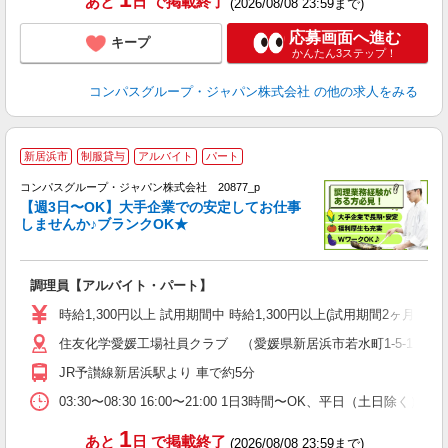
あと
日
で掲載終了
(2026/08/08 23:59まで)
応募画面へ進む
キープ
かんたん3ステップ！
コンパスグループ・ジャパン株式会社
の他の求人をみる
新居浜市
制服貸与
アルバイト
パート
コンパスグループ・ジャパン株式会社 20877_p
く
【週3日〜OK】大手企業での安定してお仕事
しませんか♪ブランクOK★
大
調理員【アルバイト・パート】
入
歓
時給1,300円以上 試用期間中 時給1,300円以上(試用期間2ヶ月
～
住友化学愛媛工場社員クラブ （愛媛県新居浜市若水町1-5-1 
用
内
JR予讃線新居浜駅より 車で約5分
O
03:30〜08:30 16:00〜21:00 1日3時間〜OK、平日（土日除
1
あと
日
で掲載終了
(2026/08/08 23:59まで)