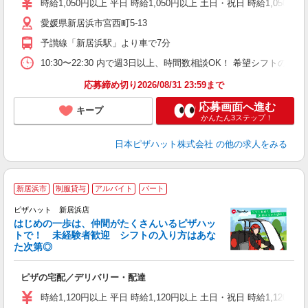
時給1,050円以上 平日 時給1,050円以上 土日・祝日 時給1,050円以
（
愛媛県新居浜市宮西町5-13
中
ル
予讃線「新居浜駅」より車で7分
険
日
10:30〜22:30 内で週3日以上、時間数相談OK！ 希望シフト
応募締め切り2026/08/31 23:59まで
応募画面へ進む
キープ
かんたん3ステップ！
日本ピザハット株式会社
の他の求人をみる
新居浜市
制服貸与
アルバイト
パート
♪
ピザハット 新居浜店
はじめの一歩は、仲間がたくさんいるピザハッ
トで！ 未経験者歓迎 シフトの入り方はあな
れ
た次第◎
友
躍
ピザの宅配／デリバリー・配達
（
中
時給1,120円以上 平日 時給1,120円以上 土日・祝日 時給1,120円以
ル