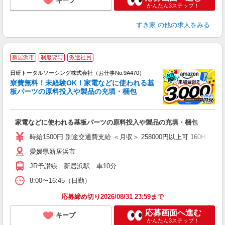
キープ
かんたん3ステップ！
すき家
の他の求人をみる
◎
新居浜市
制服貸与
派遣社員
n
日研トータルソーシング株式会社（お仕事No.9A470）
ー
寮費無料！未経験OK！家電などに使われる基
z
板パーツの原料投入や製品の充填・梱包
談
W
家電などに使われる基板パーツの原料投入や製品の充填・梱包
入
交
時給1500円 別途交通費支給 ＜月収＞ 258000円以上可 160H＋残業1
愛媛県新居浜市
JR予讃線 新居浜駅 車10分
8:00〜16:45（日勤）
応募締め切り2026/08/31 23:59まで
応募画面へ進む
キープ
かんたん3ステップ！