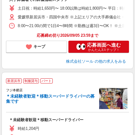
職
0
土日祝：時給1,650円〜 18:00以降は時給1,800円〜 平日：時給1,
務
愛媛県新居浜市・四国中央市 ※上記エリアの大手葬儀会社・葬儀
平
8:00〜21:00の間で1日4〜8時間 ※勤務は週3日〜OK！
ど
応募締め切り2026/09/05 23:59まで
応募画面へ進む
キープ
かんたん3ステップ！
株式会社ソール
の他の求人をみる
新居浜市
制服貸与
パート
立
フジ本郷店
未
＊未経験者歓迎＊移動スーパードライバーの募
社
集です
＊未経験者歓迎＊移動スーパードライバー
時給1,204円