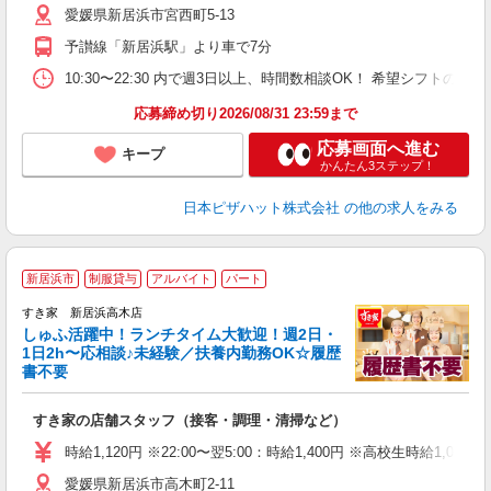
愛媛県新居浜市宮西町5-13
険
K
予讃線「新居浜駅」より車で7分
10:30〜22:30 内で週3日以上、時間数相談OK！ 希望シフト
応募締め切り2026/08/31 23:59まで
応募画面へ進む
キープ
かんたん3ステップ！
日本ピザハット株式会社
の他の求人をみる
≪
新居浜市
制服貸与
アルバイト
パート
すき家 新居浜高木店
しゅふ活躍中！ランチタイム大歓迎！週2日・
安
1日2h〜応相談♪未経験／扶養内勤務OK☆履歴
書不要
の
すき家の店舗スタッフ（接客・調理・清掃など）
履
タ
時給1,120円 ※22:00〜翌5:00：時給1,400円 ※高校生時給1,050
（
愛媛県新居浜市高木町2-11
夜