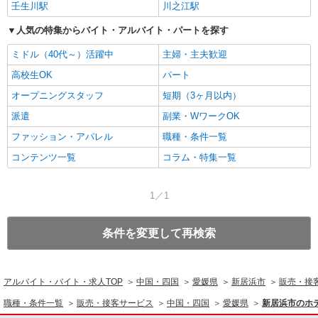
壬生川駅
川之江駅
人気の特集からバイト・アルバイト・パートを探す
ミドル（40代～）活躍中
主婦・主夫歓迎
高校生OK
パート
オープニングスタッフ
短期（3ヶ月以内）
派遣
副業・WワークOK
ファッション・アパレル
職種・条件一覧
コンテンツ一覧
コラム・特集一覧
1／1
条件を変更して再検索
アルバイト・バイト・求人TOP
中国・四国
愛媛県
新居浜市
販売・接
職種・条件一覧
販売・接客サービス
中国・四国
愛媛県
新居浜市のホ