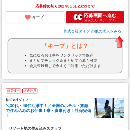
応募締め切り2027/03/31 23:59まで
応募画面へ進む
キープ
かんたん3ステップ！
株式会社ダイブ
の他の求人をみる
「キープ」とは？
気になるお仕事をワンクリックで保存
まとめてチェック＆まとめて応募も可能
会員登録無しで今すぐご利用いただけます
新居浜市
派遣社員
か
株式会社ダイブ
迎
＼30代・40代活躍中！／全国のホテル・旅館
で住み込みのお仕事！寮・食事付き！社保完備
！
り
リゾート地の住み込みスタッフ
未