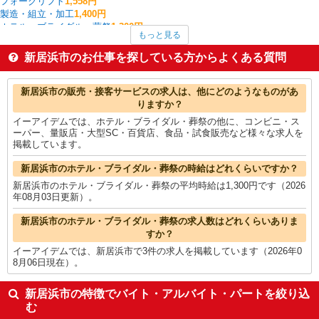
フォークリフト
1,558円
製造・組立・加工
1,400円
ホテル・ブライダル・葬祭
1,300円
もっと見る
クレーン・玉掛
1,300円
その他軽作業・製造・物流
1,300円
新居浜市のお仕事を探している方からよくある質問
中型（2t・4t）ドライバー
1,300円
アパレル販売
1,275円
新居浜市の他の職種の平均時給を見る
新居浜市の販売・接客サービスの求人は、他にどのようなものがあ
りますか？
イーアイデムでは、ホテル・ブライダル・葬祭の他に、コンビニ・ス
ーパー、量販店・大型SC・百貨店、食品・試食販売など様々な求人を
掲載しています。
新居浜市のホテル・ブライダル・葬祭の時給はどれくらいですか？
新居浜市のホテル・ブライダル・葬祭の平均時給は1,300円です（2026
年08月03日更新）。
新居浜市のホテル・ブライダル・葬祭の求人数はどれくらいありま
すか？
イーアイデムでは、新居浜市で3件の求人を掲載しています（2026年0
8月06日現在）。
新居浜市の特徴でバイト・アルバイト・パートを絞り込
む