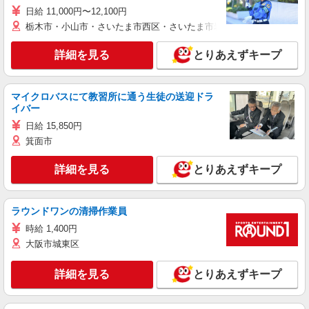
日給 11,000円〜12,100円
栃木市・小山市・さいたま市西区・さいたま市岩槻区・久喜市・蓮田
詳細を見る
とりあえずキープ
マイクロバスにて教習所に通う生徒の送迎ドラ
イバー
日給 15,850円
箕面市
詳細を見る
とりあえずキープ
ラウンドワンの清掃作業員
時給 1,400円
大阪市城東区
詳細を見る
とりあえずキープ