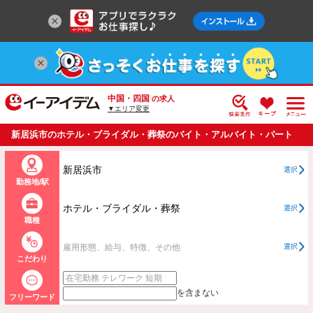
中国・四国
の求人
▼エリア変更
新居浜市のホテル・ブライダル・葬祭のバイト・アルバイト・パート
の求人情報一覧
新居浜市
選択
勤務地/駅
ホテル・ブライダル・葬祭
選択
職種
雇用形態、給与、特徴、その他
選択
こだわり
を含まない
フリーワード