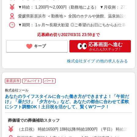
～
▼時給： 1,200円〜2,000円（勤務地による） ▼月収例： 27万
内
愛媛県新居浜市 ＜勤務地＞ 全国のホテルや旅館、温泉施設など
O
▼期間： 1ヶ月〜長期大歓迎 ◎ご希望のお日にちからお仕事開始ができ
応募締め切り2027/03/31 23:59まで
応募画面へ進む
キープ
かんたん3ステップ！
株式会社ダイブ
の他の求人をみる
新居浜市
アルバイト
パート
株式会社ソール
あなたのライフスタイルに合った働き方ができますよ！「午前だ
け」「昼だけ」「夕方から」など、あなたの都合に合わせて柔軟
にシフト調整OK！土日祝を活かして、賢くWワーク！
葬儀場での葬儀補助スタッフ
（土日祝） 時給1650円 18時以降/時給1800円 （平日） 時給1500円