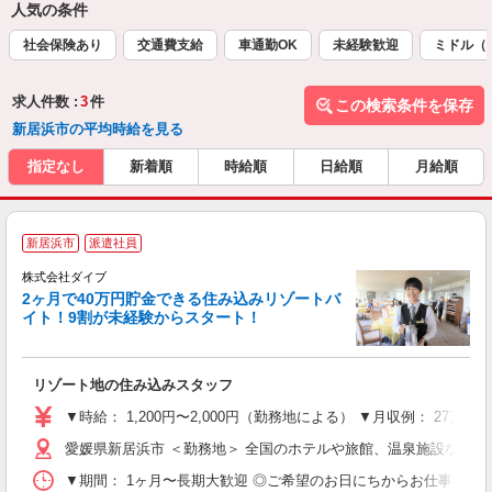
人気の条件
社会保険あり
交通費支給
車通勤OK
未経験歓迎
ミドル（
求人件数 :
3
件
この検索条件を保存
新居浜市の平均時給を見る
指定なし
新着順
時給順
日給順
月給順
新居浜市
派遣社員
せ
株式会社ダイブ
2ヶ月で40万円貯金できる住み込みリゾートバ
イト！9割が未経験からスタート！
き
リゾート地の住み込みスタッフ
未
～
▼時給： 1,200円〜2,000円（勤務地による） ▼月収例： 27万
内
愛媛県新居浜市 ＜勤務地＞ 全国のホテルや旅館、温泉施設など
O
▼期間： 1ヶ月〜長期大歓迎 ◎ご希望のお日にちからお仕事開始ができ