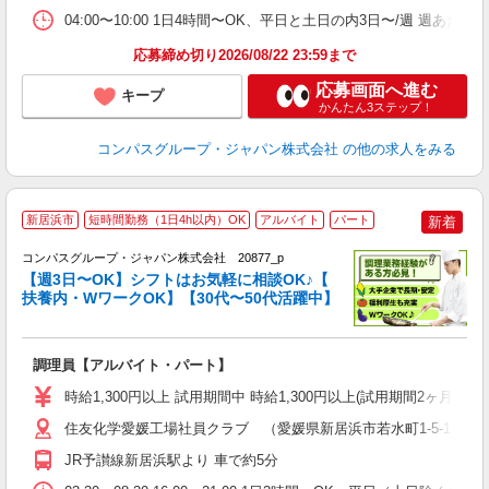
04:00〜10:00 1日4時間〜OK、平日と土日の内3日〜/週 週あた
応募締め切り2026/08/22 23:59まで
応募画面へ進む
キープ
かんたん3ステップ！
コンパスグループ・ジャパン株式会社
の他の求人をみる
新居浜市
短時間勤務（1日4h以内）OK
アルバイト
パート
新着
コンパスグループ・ジャパン株式会社 20877_p
く
【週3日〜OK】シフトはお気軽に相談OK♪【
扶養内・WワークOK】【30代〜50代活躍中】
大
調理員【アルバイト・パート】
入
歓
時給1,300円以上 試用期間中 時給1,300円以上(試用期間2ヶ月
～
用
住友化学愛媛工場社員クラブ （愛媛県新居浜市若水町1-5-1 
内
JR予讃線新居浜駅より 車で約5分
O