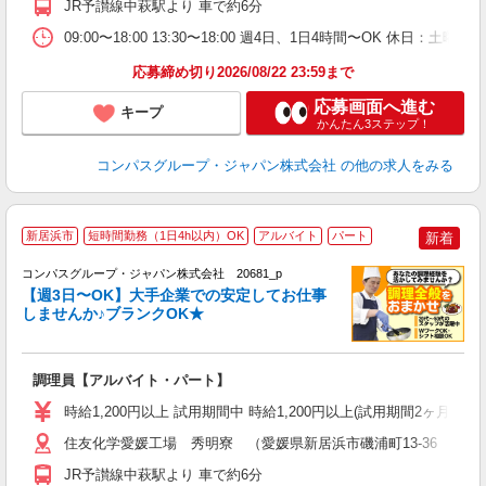
JR予讃線中萩駅より 車で約6分
な
09:00〜18:00 13:30〜18:00 週4日、1日4時間〜OK 休日
応募締め切り2026/08/22 23:59まで
応募画面へ進む
キープ
かんたん3ステップ！
コンパスグループ・ジャパン株式会社
の他の求人をみる
新居浜市
短時間勤務（1日4h以内）OK
アルバイト
パート
新着
コンパスグループ・ジャパン株式会社 20681_p
く
【週3日〜OK】大手企業での安定してお仕事
しませんか♪ブランクOK★
大
調理員【アルバイト・パート】
入
歓
時給1,200円以上 試用期間中 時給1,200円以上(試用期間2ヶ月
～
用
住友化学愛媛工場 秀明寮 （愛媛県新居浜市磯浦町13-36 住友
内
JR予讃線中萩駅より 車で約6分
ワ