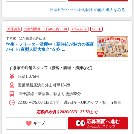
日本ピザハット株式会社
の他の求人をみる
新居浜市
短時間勤務（1日4h以内）OK
アルバイト
パート
すき家 11号新居浜外山店
学生・フリーター活躍中！高時給が魅力の深夜
バイト♪夜型人間大集合*☆彡･.｡
つ
すき家の店舗スタッフ（接客・調理・清掃など）
履
ミ
時給1,375円
～
愛媛県新居浜市外山町甲18-28
勤
社
JR予讃線「新居浜」駅より徒歩38分
22:00〜翌5:00 1日2時間、週2日からOKのシフト制！ ●扶養内勤務
応募締め切り2026/08/31 23:59まで
応募画面へ進む
キープ
かんたん3ステップ！