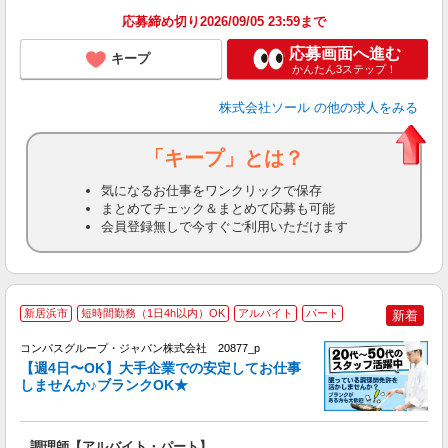
応募締め切り2026/09/05 23:59まで
応募画面へ進む
キープ
かんたん3ステップ！
株式会社ソール
の他の求人をみる
「キープ」とは？
気になるお仕事をワンクリックで保存
まとめてチェック＆まとめて応募も可能
会員登録無しで今すぐご利用いただけます
新居浜市
短時間勤務（1日4h以内）OK
アルバイト
パート
新着
コンパスグループ・ジャパン株式会社 20877_p
く
【週4日〜OK】大手企業での安定してお仕事
しませんか♪ブランクOK★
大
調理師【アルバイト・パート】
入