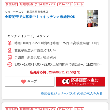
新居浜市
短時間勤務（1日4h以内）OK
アルバイト
パート
ジョリーパスタ 新居浜西喜光地店
全時間帯で大募集中！＜キッチン＞未経験OK
ピ
キッチン（フード）スタッフ
未
（
時給1100円 ※22:00以降は時給1375円 ※高校生時給1050円
給
愛媛県新居浜市西喜光地町4-5
予讃線「新居浜駅」徒歩20分
9:00〜17:00 17:00〜22:00 上記時間内で週2回〜、1日
応募締め切り2026/08/31 23:59まで
応募画面へ進む
キープ
かんたん3ステップ！
株式会社ジョリーパスタ
の他の求人をみる
新居浜市
短時間勤務（1日4h以内）OK
アルバイト
パート