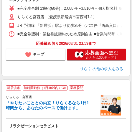
入
た
■完全歩合制 1施術(60分)：2,088円〜3,510円＋個人指名料 ※
主
りらくる宮西店 （愛媛県新居浜市宮西町1-1）
躍
額
JR 予讃線 「新居浜」駅より徒歩28分（バス停『西高入口』より徒
間
ス
■完全希望制：業務委託契約のため原則自由 ■営業時間帯（10:00
K.
応募締め切り2026/08/31 23:59まで
応募画面へ進む
キープ
かんたん3ステップ！
りらく
の他の求人をみる
新居浜市
短時間勤務（1日4h以内）OK
業務委託
りらくる 宮西店
「やりたいこととの両立！りらくるなら1日1
時間から、あなたのペースで働けます。
日
リラクゼーションセラピスト
入