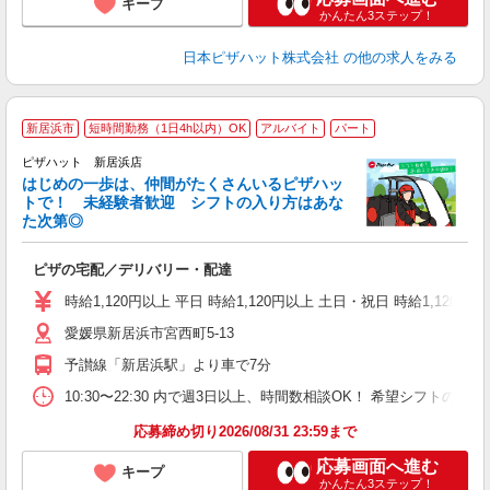
キープ
かんたん3ステップ！
日本ピザハット株式会社
の他の求人をみる
新居浜市
短時間勤務（1日4h以内）OK
アルバイト
パート
♪
ピザハット 新居浜店
はじめの一歩は、仲間がたくさんいるピザハッ
トで！ 未経験者歓迎 シフトの入り方はあな
れ
た次第◎
友
躍
ピザの宅配／デリバリー・配達
（
中
時給1,120円以上 平日 時給1,120円以上 土日・祝日 時給1,120円以
ル
愛媛県新居浜市宮西町5-13
険
K
予讃線「新居浜駅」より車で7分
10:30〜22:30 内で週3日以上、時間数相談OK！ 希望シフト
応募締め切り2026/08/31 23:59まで
応募画面へ進む
キープ
かんたん3ステップ！