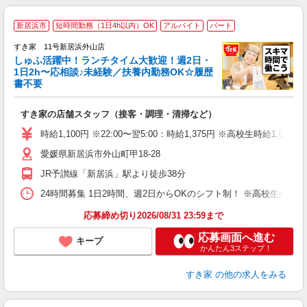
≪
新居浜市
短時間勤務（1日4h以内）OK
アルバイト
パート
すき家 11号新居浜外山店
しゅふ活躍中！ランチタイム大歓迎！週2日・
安
1日2h〜応相談♪未経験／扶養内勤務OK☆履歴
書不要
の
すき家の店舗スタッフ（接客・調理・清掃など）
履
タ
時給1,100円 ※22:00〜翌5:00：時給1,375円 ※高校生時給1,033
（
愛媛県新居浜市外山町甲18-28
夜
事
JR予讃線「新居浜」駅より徒歩38分
24時間募集 1日2時間、週2日からOKのシフト制！ ※高校生のシ
応募締め切り2026/08/31 23:59まで
応募画面へ進む
キープ
かんたん3ステップ！
すき家
の他の求人をみる