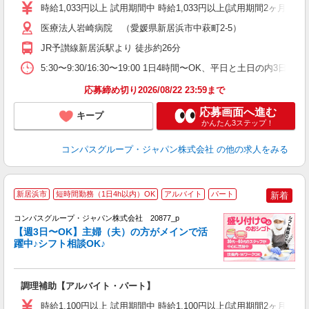
歓
時給1,033円以上 試用期間中 時給1,033円以上(試用期間2ヶ月
～
用
医療法人岩崎病院 （愛媛県新居浜市中萩町2-5）
2
JR予讃線新居浜駅より 徒歩約26分
内
副
5:30〜9:30/16:30〜19:00 1日4時間〜OK、平日と土日の内3日
応募締め切り2026/08/22 23:59まで
応募画面へ進む
キープ
かんたん3ステップ！
コンパスグループ・ジャパン株式会社
の他の求人をみる
新居浜市
短時間勤務（1日4h以内）OK
アルバイト
パート
新着
コンパスグループ・ジャパン株式会社 20877_p
く
【週3日〜OK】主婦（夫）の方がメインで活
躍中♪シフト相談OK♪
大
調理補助【アルバイト・パート】
入
歓
時給1,100円以上 試用期間中 時給1,100円以上(試用期間2ヶ月