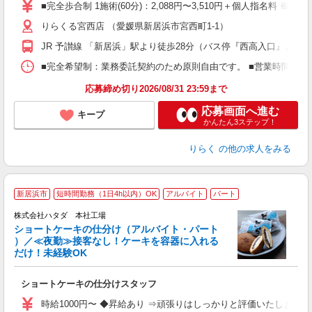
た
■完全歩合制 1施術(60分)：2,088円〜3,510円＋個人指名料 ※
主
りらくる宮西店 （愛媛県新居浜市宮西町1-1）
躍
額
JR 予讃線 「新居浜」駅より徒歩28分（バス停『西高入口』より徒
間
ス
■完全希望制：業務委託契約のため原則自由です。 ■営業時間帯（9
K.
応募締め切り2026/08/31 23:59まで
応募画面へ進む
キープ
かんたん3ステップ！
りらく
の他の求人をみる
新居浜市
短時間勤務（1日4h以内）OK
アルバイト
パート
務
株式会社ハタダ 本社工場
ショートケーキの仕分け（アルバイト・パート
【
）／≪夜勤≫接客なし！ケーキを容器に入れる
★
だけ！未経験OK
友
迎
ショートケーキの仕分けスタッフ
日
夜
時給1000円〜 ◆昇給あり ⇒頑張りはしっかりと評価いたします