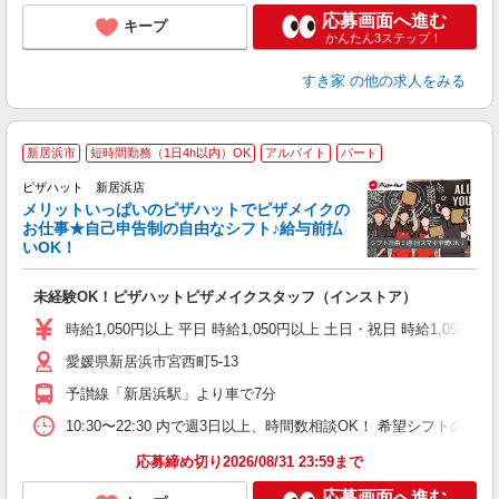
応募画面へ進む
キープ
かんたん3ステップ！
すき家
の他の求人をみる
新居浜市
短時間勤務（1日4h以内）OK
アルバイト
パート
ピザハット 新居浜店
メリットいっぱいのピザハットでピザメイクの
お仕事★自己申告制の自由なシフト♪給与前払
いOK！
う
だ
未経験OK！ピザハットピザメイクスタッフ（インストア）
友
躍
時給1,050円以上 平日 時給1,050円以上 土日・祝日 時給1,050円以
（
愛媛県新居浜市宮西町5-13
中
ル
予讃線「新居浜駅」より車で7分
険
日
10:30〜22:30 内で週3日以上、時間数相談OK！ 希望シフト
応募締め切り2026/08/31 23:59まで
応募画面へ進む