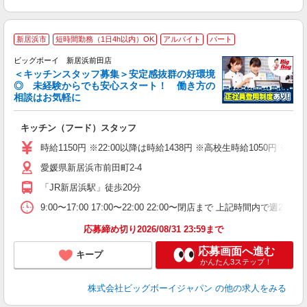
新居浜市
短時間勤務（1日4h以内）OK
アルバイト
パート
ビッグボーイ 新居浜前田店
＜キッチンスタッフ募集＞安定感抜群の好環境
◎ 未経験からでも安心スタート！ 働き方の
相談はお気軽に
フ
キッチン（フード）スタッフ
未
（
時給1150円 ※22:00以降は時給1438円 ※高校生時給105
愛媛県新居浜市前田町2-4
「JR新居浜駅」徒歩20分
9:00〜17:00 17:00〜22:00 22:00〜閉店まで 上記時間
応募締め切り2026/08/31 23:59まで
応募画面へ進む
キープ
かんたん3ステップ！
株式会社ビッグボーイジャパン
の他の求人をみる