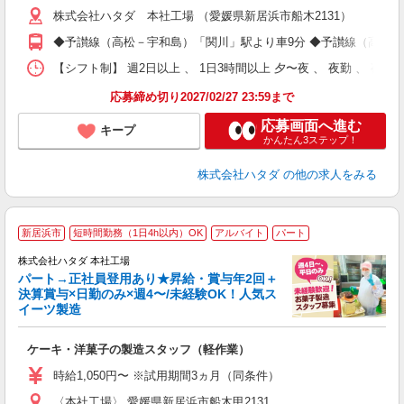
保
株式会社ハタダ 本社工場 （愛媛県新居浜市船木2131）
◆予讃線（高松－宇和島）「関川」駅より車9分 ◆予讃線（高松－
【シフト制】 週2日以上 、 1日3時間以上 夕〜夜 、 夜勤 、 
応募締め切り2027/02/27 23:59まで
応募画面へ進む
キープ
かんたん3ステップ！
株式会社ハタダ
の他の求人をみる
新居浜市
短時間勤務（1日4h以内）OK
アルバイト
パート
株式会社ハタダ 本社工場
パート→正社員登用あり★昇給・賞与年2回＋
決算賞与×日勤のみ×週4〜/未経験OK！人気ス
イーツ製造
ま
ケーキ・洋菓子の製造スタッフ（軽作業）
未
（
時給1,050円〜 ※試用期間3ヵ月（同条件）
あ
〈本社工場〉 愛媛県新居浜市船木甲2131
べ