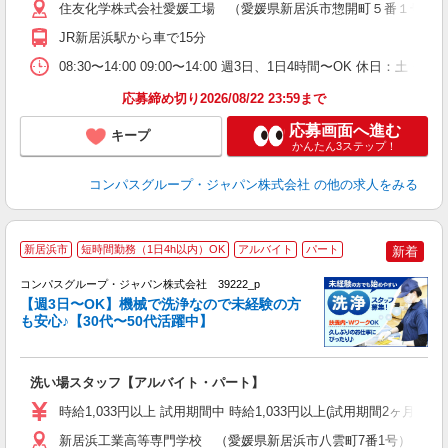
用
住友化学株式会社愛媛工場 （愛媛県新居浜市惣開町５番１号 
日
JR新居浜駅から車で15分
ー
08:30〜14:00 09:00〜14:00 週3日、1日4時間〜OK 休日
応募締め切り2026/08/22 23:59まで
応募画面へ進む
キープ
かんたん3ステップ！
コンパスグループ・ジャパン株式会社
の他の求人をみる
新居浜市
短時間勤務（1日4h以内）OK
アルバイト
パート
新着
コンパスグループ・ジャパン株式会社 39222_p
く
【週3日〜OK】機械で洗浄なので未経験の方
も安心♪【30代〜50代活躍中】
大
洗い場スタッフ【アルバイト・パート】
入
歓
時給1,033円以上 試用期間中 時給1,033円以上(試用期間2ヶ月
～
用
新居浜工業高等専門学校 （愛媛県新居浜市八雲町7番1号）