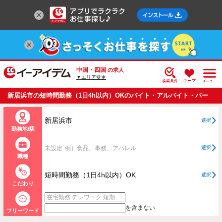
中国・四国
の求人
▼エリア変更
新居浜市の短時間勤務（1日4h以内）OKのバイト・アルバイト・パー
トの求人情報一覧
新居浜市
選択
勤務地/駅
未設定
例）食品、事務、アパレル
選択
職種
短時間勤務（1日4h以内）OK
選択
こだわり
を含まない
フリーワード