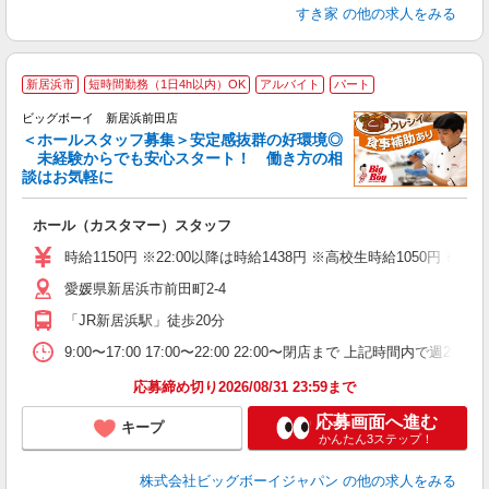
すき家
の他の求人をみる
新居浜市
短時間勤務（1日4h以内）OK
アルバイト
パート
ビッグボーイ 新居浜前田店
＜ホールスタッフ募集＞安定感抜群の好環境◎
未経験からでも安心スタート！ 働き方の相
談はお気軽に
タ
ホール（カスタマー）スタッフ
未
（
時給1150円 ※22:00以降は時給1438円 ※高校生時給105
愛媛県新居浜市前田町2-4
「JR新居浜駅」徒歩20分
9:00〜17:00 17:00〜22:00 22:00〜閉店まで 上記時間
応募締め切り2026/08/31 23:59まで
応募画面へ進む
キープ
かんたん3ステップ！
株式会社ビッグボーイジャパン
の他の求人をみる