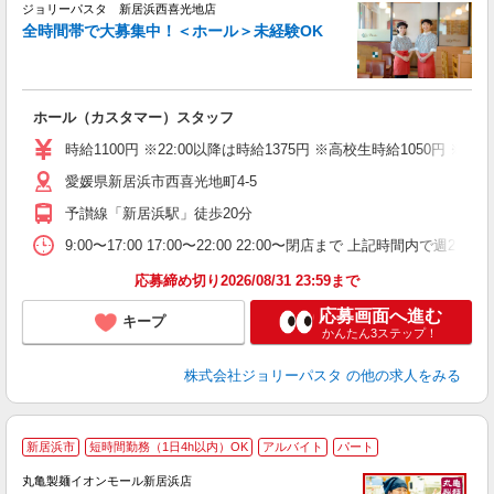
ジョリーパスタ 新居浜西喜光地店
全時間帯で大募集中！＜ホール＞未経験OK
ま
ホール（カスタマー）スタッフ
未
（
時給1100円 ※22:00以降は時給1375円 ※高校生時給1050円
給
愛媛県新居浜市西喜光地町4-5
予讃線「新居浜駅」徒歩20分
9:00〜17:00 17:00〜22:00 22:00〜閉店まで 上記
応募締め切り2026/08/31 23:59まで
応募画面へ進む
キープ
かんたん3ステップ！
株式会社ジョリーパスタ
の他の求人をみる
新居浜市
短時間勤務（1日4h以内）OK
アルバイト
パート
丸亀製麺イオンモール新居浜店