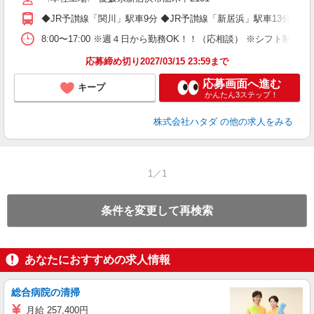
割
◆JR予讃線「関川」駅車9分 ◆JR予讃線「新居浜」駅車13分 ◆J
8:00〜17:00 ※週４日から勤務OK！！（応相談） ※シフト
応募締め切り2027/03/15 23:59まで
応募画面へ進む
キープ
かんたん3ステップ！
株式会社ハタダ
の他の求人をみる
1／1
条件を変更して再検索
あなたにおすすめの求人情報
総合病院の清掃
月給 257,400円