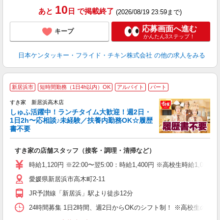
10
あと
日
で掲載終了
(2026/08/19 23:59まで)
応募画面へ進む
キープ
かんたん3ステップ！
日本ケンタッキー・フライド・チキン株式会社
の他の求人をみる
≪
新居浜市
短時間勤務（1日4h以内）OK
アルバイト
パート
すき家 新居浜高木店
しゅふ活躍中！ランチタイム大歓迎！週2日・
安
1日2h〜応相談♪未経験／扶養内勤務OK☆履歴
書不要
の
すき家の店舗スタッフ（接客・調理・清掃など）
履
タ
時給1,120円 ※22:00〜翌5:00：時給1,400円 ※高校生時給1,050
（
愛媛県新居浜市高木町2-11
夜
事
JR予讃線「新居浜」駅より徒歩12分
24時間募集 1日2時間、週2日からOKのシフト制！ ※高校生のシ