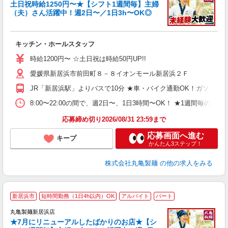
土日祝時給1250円〜★【シフト1週間毎】主婦
（夫）さん活躍中！週2日〜／1日3h〜OK◎
ル
キッチン・ホールスタッフ
入
者
時給1200円〜 ☆土日祝は時給50円UP!!
歓
愛媛県新居浜市前田町８－８イオンモール新居浜２Ｆ
～
り
JR「新居浜駅」よりバスで10分 ★車・バイク通勤OK！ガソリ
O
平
8:00〜22:00の間で、週2日〜、1日3時間〜OK！ ★1
型
応募締め切り2026/08/31 23:59まで
応募画面へ進む
キープ
かんたん3ステップ！
株式会社丸亀製麺
の他の求人をみる
新居浜市
短時間勤務（1日4h以内）OK
アルバイト
パート
丸亀製麺新居浜店
★7月にリニューアルしたばかりのお店★【シ