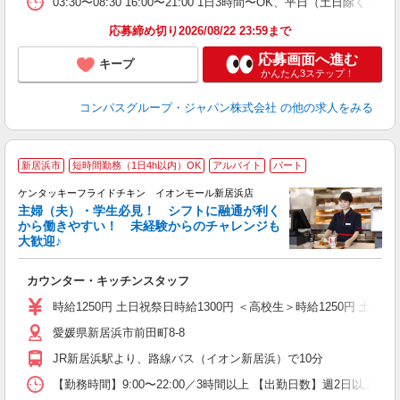
03:30〜08:30 16:00〜21:00 1日3時間〜OK、平日（土日除
応募締め切り2026/08/22 23:59まで
応募画面へ進む
キープ
かんたん3ステップ！
コンパスグループ・ジャパン株式会社
の他の求人をみる
新居浜市
短時間勤務（1日4h以内）OK
アルバイト
パート
ケンタッキーフライドチキン イオンモール新居浜店
主婦（夫）・学生必見！ シフトに融通が利く
から働きやすい！ 未経験からのチャレンジも
大歓迎♪
見
カウンター・キッチンスタッフ
未
ダ
時給1250円 土日祝祭日時給1300円 ＜高校生＞時給1250円 土日祝
昇
愛媛県新居浜市前田町8-8
上
か
JR新居浜駅より、路線バス（イオン新居浜）で10分
【勤務時間】9:00〜22:00／3時間以上 【出勤日数】週2日以