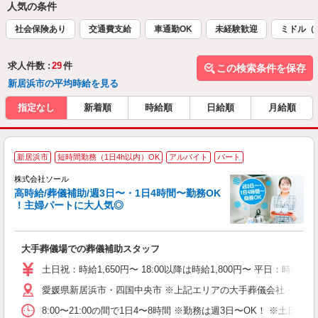
人気の条件
社会保険あり
交通費支給
車通勤OK
未経験歓迎
ミドル（
求人件数 :
29
件
この検索条件を保存
新居浜市の平均時給を見る
指定なし
新着順
時給順
日給順
月給順
新居浜市
短時間勤務（1日4h以内）OK
アルバイト
パート
株式会社ソール
高時給/葬儀補助/週3日〜・1日4時間〜勤務OK
ろ
！主婦パートに大人気◎
ご
大手葬儀場での葬儀補助スタッフ
職
0
土日祝：時給1,650円〜 18:00以降は時給1,800円〜 平日：時給1,
務
愛媛県新居浜市・四国中央市 ※上記エリアの大手葬儀会社・葬儀
平
8:00〜21:00の間で1日4〜8時間 ※勤務は週3日〜OK！
ど