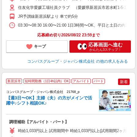
～
用
住友化学愛媛工場社員クラブ （愛媛県新居浜市若水町1-5-1 
務
JR予讃線新居浜駅より 車で約5分
副
03:30〜08:30 16:00〜21:00 1日3時間〜OK、平日と土日の内
応募締め切り2026/08/22 23:59まで
応募画面へ進む
キープ
かんたん3ステップ！
コンパスグループ・ジャパン株式会社
の他の求人をみる
新居浜市
短時間勤務（1日4h以内）OK
アルバイト
パート
新着
コンパスグループ・ジャパン株式会社 21768_p
く
【週3日〜OK】主婦（夫）の方がメインで活
躍中♪シフト相談OK♪
大
調理補助【アルバイト・パート】
入
歓
時給1,033円以上 試用期間中 時給1,033円以上(試用期間2ヶ月
～