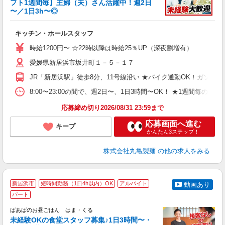
フト1週間毎】主婦（夫）さん活躍中！週2日
〜／1日3h〜◎
ル
キッチン・ホールスタッフ
入
者
時給1200円〜 ☆22時以降は時給25％UP（深夜割増有）
歓
愛媛県新居浜市坂井町１－５－１７
～
り
JR「新居浜駅」徒歩8分、11号線沿い ★バイク通勤OK！ガソリ
O
平
8:00〜23:00の間で、週2日〜、1日3時間〜OK！ ★1
型
応募締め切り2026/08/31 23:59まで
応募画面へ進む
キープ
かんたん3ステップ！
株式会社丸亀製麺
の他の求人をみる
新居浜市
短時間勤務（1日4h以内）OK
アルバイト
動画あり
パート
活
ばあばのお昼ごはん はま・くる
未経験OKの食堂スタッフ募集♪1日3時間〜・