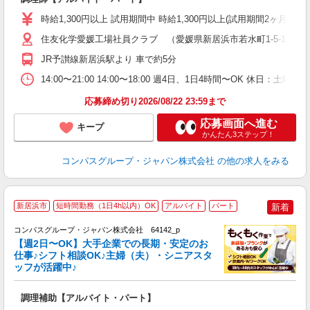
歓
時給1,300円以上 試用期間中 時給1,300円以上(試用期間2ヶ月
～
用
住友化学愛媛工場社員クラブ （愛媛県新居浜市若水町1-5-1 
K
JR予讃線新居浜駅より 車で約5分
な
14:00〜21:00 14:00〜18:00 週4日、1日4時間〜OK 休日
応募締め切り2026/08/22 23:59まで
応募画面へ進む
キープ
かんたん3ステップ！
コンパスグループ・ジャパン株式会社
の他の求人をみる
新居浜市
短時間勤務（1日4h以内）OK
アルバイト
パート
新着
コンパスグループ・ジャパン株式会社 64142_p
く
【週2日〜OK】大手企業での長期・安定のお
仕事♪シフト相談OK♪主婦（夫）・シニアスタ
ッフが活躍中♪
大
調理補助【アルバイト・パート】
入