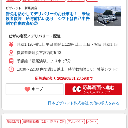
ピザハット 新居浜店
K
普免を活かしてデリバリーのお仕事を！ 未経
験者歓迎 給与前払いあり シフトは自己申告
制で自由度高め◎
ね
ピザの宅配／デリバリー・配達
友
躍
時給1,120円以上 平日 時給1,120円以上 土日・祝日 時給1,120円以
（
愛媛県新居浜市宮西町5-13
中
業
予讃線「新居浜駅」より車で7分
保
生
10:30〜22:30 内で週3日以上、時間数相談OK！ 希望シフト
応募締め切り2026/08/31 23:59まで
応募画面へ進む
キープ
かんたん3ステップ！
日本ピザハット株式会社
の他の求人をみる
新居浜市
短時間勤務（1日4h以内）OK
アルバイト
パート