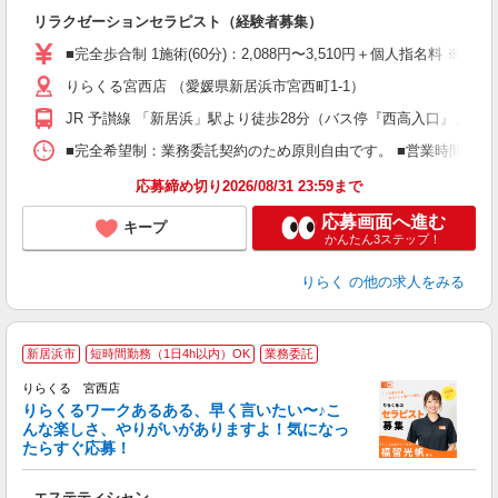
間
リラクゼーションセラピスト（経験者募集）
入
た
■完全歩合制 1施術(60分)：2,088円〜3,510円＋個人指名料 
主
りらくる宮西店 （愛媛県新居浜市宮西町1-1）
躍
額
JR 予讃線 「新居浜」駅より徒歩28分（バス停『西高入口』より徒
間
ス
■完全希望制：業務委託契約のため原則自由です。 ■営業時間帯（9
K.
応募締め切り2026/08/31 23:59まで
応募画面へ進む
キープ
かんたん3ステップ！
りらく
の他の求人をみる
新居浜市
短時間勤務（1日4h以内）OK
業務委託
り
りらくる 宮西店
た
りらくるワークあるある、早く言いたい〜♪こ
んな楽しさ、やりがいがありますよ！気になっ
ー
たらすぐ応募！
る
エステティシャン