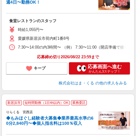
週4日〜勤務OK！
ス
入
食堂レストランのスタッフ
前
自
時給1,055円〜
服
愛媛県新居浜市荷内町1番8号
7:30〜14:00の内3時間〜 （例） 7:30〜11:00（開店準備で接客なし
応募締め切り2026/08/22 23:59まで
応募画面へ進む
キープ
かんたん3ステップ！
株式会社はま・くる
の他の求人をみる
◆
新居浜市
短時間勤務（1日4h以内）OK
業務委託
円
りらくる 宮西店
◆もみほぐし経験者大募集◆業界最高水準の6
0分2,840円〜◆個人指名料は100％収入
に