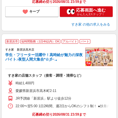
応募締め切り2026/08/31 23:59まで
応募画面へ進む
キープ
かんたん3ステップ！
すき家
の他の求人をみる
新居浜市
短時間勤務（1日4h以内）OK
アルバイト
パート
すき家 新居浜高木店
学生・フリーター活躍中！高時給が魅力の深夜
バイト♪夜型人間大集合*☆彡･.｡
つ
すき家の店舗スタッフ（接客・調理・清掃など）
履
ミ
時給1,400円
～
愛媛県新居浜市高木町2-11
勤
社
JR予讃線「新居浜」駅より徒歩12分
22:00〜翌5:00 1日2時間、週2日からOKのシフト制！ ●扶養内勤務
応募締め切り2026/08/31 23:59まで