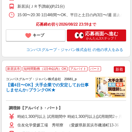
務
新居浜(ＪＲ予讃線)(約21分)
業
15:00〜20:30 1日4時間〜OK、平日と土日の内3日〜/週 週あた
応募締め切り2026/08/22 23:59まで
応募画面へ進む
キープ
かんたん3ステップ！
コンパスグループ・ジャパン株式会社
の他の求人をみる
新居浜市
短時間勤務（1日4h以内）OK
アルバイト
パート
新着
コンパスグループ・ジャパン株式会社 20681_p
く
【週4日〜OK】大手企業での安定してお仕事
しませんか♪ブランクOK★
大
調理師【アルバイト・パート】
入
歓
時給1,300円以上 試用期間中 時給1,300円以上(試用期間2ヶ月
～
用
住友化学愛媛工場 秀明寮 （愛媛県新居浜市磯浦町13-36 住友
K