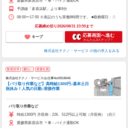
愛媛県新居浜市 ＊車・バイク通勤OK
得
予讃線「多喜浜駅」より車8分
08:00〜17:00 ※表記のうち実働8時間です。 ■勤務曜日：月
応募締め切り2026/08/31 23:59まで
応募画面へ進む
キープ
かんたん3ステップ！
株式会社テクノ・サービス
の他の求人をみる
新居浜市
週払い
派遣社員
株式会社テクノ・サービス/お仕事No/0918646
【バリ取り作業など】高時給1300円♪基本土日
す
祝休み！人気の日勤♪溶接作業
ら
バリ取り作業など
履
ミ
時給1300円 月収例：226、512円以上可能（月収例）（残業・
休
愛媛県新居浜市 ＊車・バイク通勤OK
援