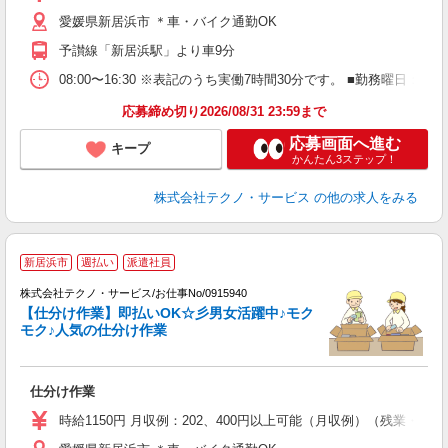
O
愛媛県新居浜市 ＊車・バイク通勤OK
制
予讃線「新居浜駅」より車9分
08:00〜16:30 ※表記のうち実働7時間30分です。 ■勤務曜
応募締め切り2026/08/31 23:59まで
応募画面へ進む
キープ
かんたん3ステップ！
株式会社テクノ・サービス
の他の求人をみる
新居浜市
週払い
派遣社員
株式会社テクノ・サービス/お仕事No/0915940
【仕分け作業】即払いOK☆彡男女活躍中♪モク
モク♪人気の仕分け作業
条
仕分け作業
履
ミ
時給1150円 月収例：202、400円以上可能（月収例）（残業・
売