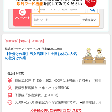
新居浜市
週払い
派遣社員
株式会社テクノ・サービス/お仕事No/0919968
【仕分け作業】男女活躍中！土日お休み♪人気
の仕分け作業
る
仕分け作業
履
ミ
時給1150円 月収例：202、400円以上可能（月収例）（残業・
売
愛媛県新居浜市 ＊車・バイク通勤OK
得
予讃線「多喜浜駅」より車8分
08:00〜17:00 ※表記のうち実働8時間です。 ■勤務曜日：月
応募締め切り2026/08/31 23:59まで