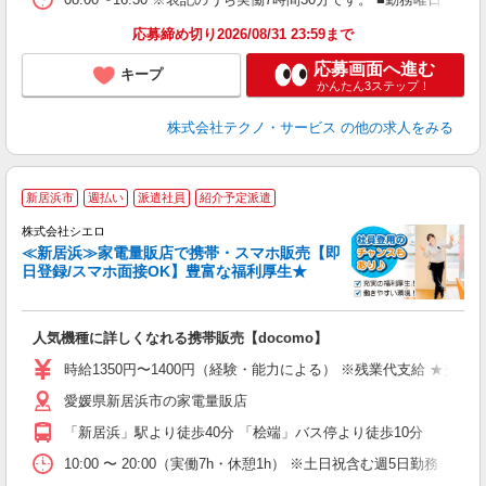
応募締め切り2026/08/31 23:59まで
応募画面へ進む
キープ
かんたん3ステップ！
株式会社テクノ・サービス
の他の求人をみる
★
新居浜市
週払い
派遣社員
紹介予定派遣
♪
株式会社シエロ
≪新居浜≫家電量販店で携帯・スマホ販売【即
日登録/スマホ面接OK】豊富な福利厚生★
い
即
人気機種に詳しくなれる携帯販売【docomo】
あ
時給1350円〜1400円（経験・能力による） ※残業代支給 ★交通
通
愛媛県新居浜市の家電量販店
あ
「新居浜」駅より徒歩40分 「桧端」バス停より徒歩10分
10:00 〜 20:00（実働7h・休憩1h） ※土日祝含む週5日勤務