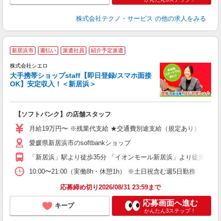
株式会社テクノ・サービス
の他の求人をみる
★
新居浜市
週払い
派遣社員
紹介予定派遣
♪
株式会社シエロ
大手携帯ショップstaff【即日登録/スマホ面接
OK】安定収入！＜新居浜＞
務
即
【ソフトバンク】の店舗スタッフ
あ
月給19万円〜 ※残業代支給 ★交通費別途支給（規定あり） ゜+゜・
K
愛媛県新居浜市のsoftbankショップ
な
「新居浜」駅より徒歩35分 「イオンモール新居浜」より徒歩1分
10:00〜21:00（実働8h・休憩1h） ※土日祝含む週5日勤務
応募締め切り2026/08/31 23:59まで
応募画面へ進む
キープ
かんたん3ステップ！