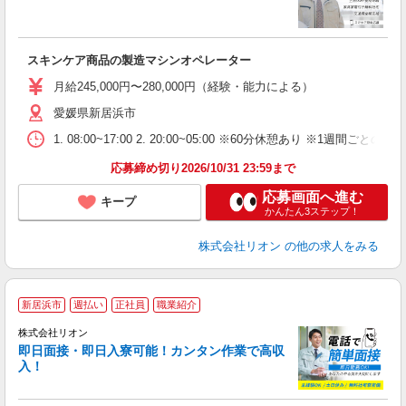
入
場
タ
スキンケア商品の製造マシンオペレーター
額
業
月給245,000円〜280,000円（経験・能力による）
あ
愛媛県新居浜市
1. 08:00~17:00 2. 20:00~05:00 ※60分休憩あり ※1週間ごとの2
応募締め切り2026/10/31 23:59まで
応募画面へ進む
キープ
かんたん3ステップ！
株式会社リオン
の他の求人をみる
新居浜市
週払い
正社員
職業紹介
株式会社リオン
即日面接・即日入寮可能！カンタン作業で高収
入！
家