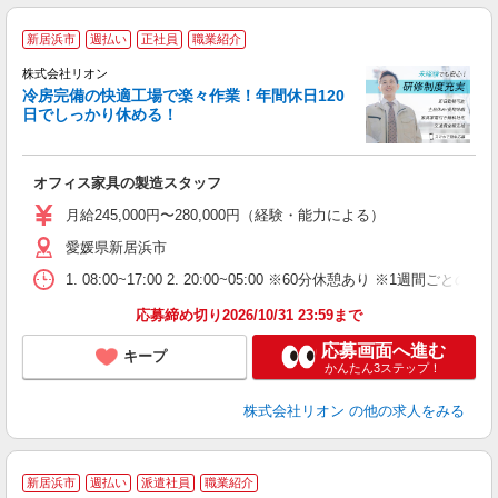
新居浜市
週払い
正社員
職業紹介
株式会社リオン
冷房完備の快適工場で楽々作業！年間休日120
日でしっかり休める！
家
社
オフィス家具の製造スタッフ
入
場
月給245,000円〜280,000円（経験・能力による）
タ
愛媛県新居浜市
額
業
1. 08:00~17:00 2. 20:00~05:00 ※60分休憩あり ※1週間ごとの2
あ
応募締め切り2026/10/31 23:59まで
応募画面へ進む
キープ
かんたん3ステップ！
株式会社リオン
の他の求人をみる
新居浜市
週払い
派遣社員
職業紹介