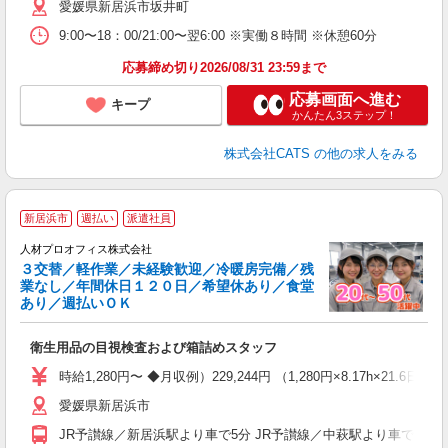
愛媛県新居浜市坂井町
9:00〜18：00/21:00〜翌6:00 ※実働８時間 ※休憩60分
応募締め切り2026/08/31 23:59まで
応募画面へ進む
キープ
かんたん3ステップ！
株式会社CATS
の他の求人をみる
＜
新居浜市
週払い
派遣社員
人材プロオフィス株式会社
３交替／軽作業／未経験歓迎／冷暖房完備／残
◎
業なし／年間休日１２０日／希望休あり／食堂
あり／週払いＯＫ
い
た
衛生用品の目視検査および箱詰めスタッフ
W
時給1,280円〜 ◆月収例）229,244円 （1,280円×8.17h×21
迎
愛媛県新居浜市
～
日
JR予讃線／新居浜駅より車で5分 JR予讃線／中萩駅より車で6分 
バ