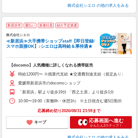
株式会社シエロ
の他の求人をみる
★
新居浜市
週払い
派遣社員
紹介予定派遣
♪
株式会社シエロ
≪新居浜≫大手携帯ショップstaff【即日登録/
スマホ面接OK】♪シエロは高時給＆厚待遇★
い
即
【docomo】人気機種に詳しくなれる携帯販売
あ
時給1200円〜 ※残業代支給 ★交通費別途支給（規定あり） ゜+゜
K
愛媛県新居浜市のdocomoショップ
な
「新居浜」駅より徒歩19分 「西之土居」より徒歩1分
10:00〜19:00（実働8h・休憩1h） ※土日祝含む週5日勤務
応募締め切り2026/08/31 23:59まで
応募画面へ進む
キープ
かんたん3ステップ！
株式会社シエロ
の他の求人をみる