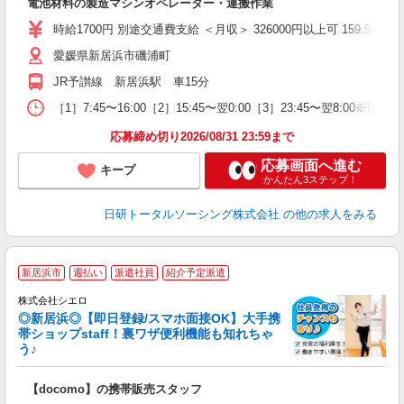
電池材料の製造マシンオペレーター・運搬作業
入
時給1700円 別途交通費支給 ＜月収＞ 326000円以上可 159.5H＋残業
愛媛県新居浜市磯浦町
JR予讃線 新居浜駅 車15分
［1］7:45〜16:00［2］15:45〜翌0:00［3］23:45〜翌8:
応募締め切り2026/08/31 23:59まで
応募画面へ進む
キープ
かんたん3ステップ！
日研トータルソーシング株式会社
の他の求人をみる
★
新居浜市
週払い
派遣社員
紹介予定派遣
♪
株式会社シエロ
◎新居浜◎【即日登録/スマホ面接OK】大手携
帯ショップstaff！裏ワザ便利機能も知れちゃ
う♪
理
【docomo】の携帯販売スタッフ
即