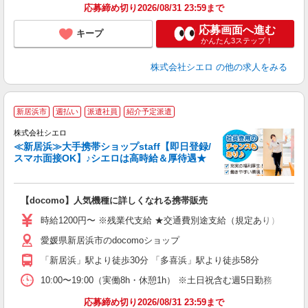
応募締め切り2026/08/31 23:59まで
応募画面へ進む
キープ
かんたん3ステップ！
株式会社シエロ
の他の求人をみる
★
新居浜市
週払い
派遣社員
紹介予定派遣
♪
株式会社シエロ
≪新居浜≫大手携帯ショップstaff【即日登録/
スマホ面接OK】♪シエロは高時給＆厚待遇★
い
即
【docomo】人気機種に詳しくなれる携帯販売
あ
時給1200円〜 ※残業代支給 ★交通費別途支給（規定あり） ゜+゜
K
愛媛県新居浜市のdocomoショップ
貸
「新居浜」駅より徒歩30分 「多喜浜」駅より徒歩58分
10:00〜19:00（実働8h・休憩1h） ※土日祝含む週5日勤務
応募締め切り2026/08/31 23:59まで