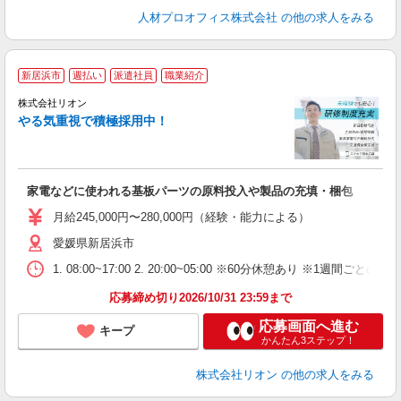
人材プロオフィス株式会社
の他の求人をみる
新居浜市
週払い
派遣社員
職業紹介
株式会社リオン
やる気重視で積極採用中！
い
入
場
タ
家電などに使われる基板パーツの原料投入や製品の充填・梱包
額
業
月給245,000円〜280,000円（経験・能力による）
あ
愛媛県新居浜市
1. 08:00~17:00 2. 20:00~05:00 ※60分休憩あり ※1週間ごとの2
応募締め切り2026/10/31 23:59まで
応募画面へ進む
キープ
かんたん3ステップ！
株式会社リオン
の他の求人をみる