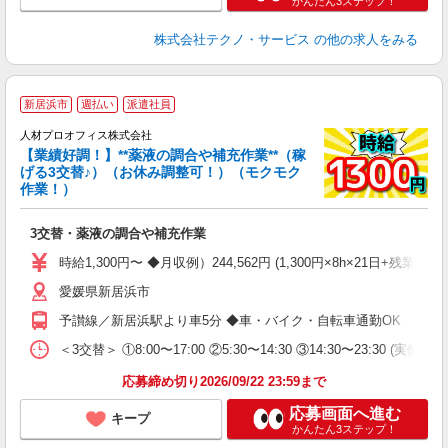
かんたん3ステップ！
株式会社テクノ・サービス
の他の求人をみる
＼
新居浜市
週払い
派遣社員
オ
人材プロオフィス株式会社
I
【業績好調！】**薬液の調合や補充作業**（稼
即
げる3交替♪）（お休み調整可！）（モクモク
り
作業！）
主
中
3交替・薬液の調合や補充作業
払
通
時給1,300円〜 ◆月収例）244,562円 (1,300円×8h×21日+残業1
制
愛媛県新居浜市
予讃線／新居浜駅より車5分 ◆車・バイク・自転車通勤OK
＜3交替＞ ①8:00〜17:00 ②5:30〜14:30 ③14:30〜23:30 (実働8
応募締め切り2026/09/22 23:59まで
応募画面へ進む
キープ
かんたん3ステップ！