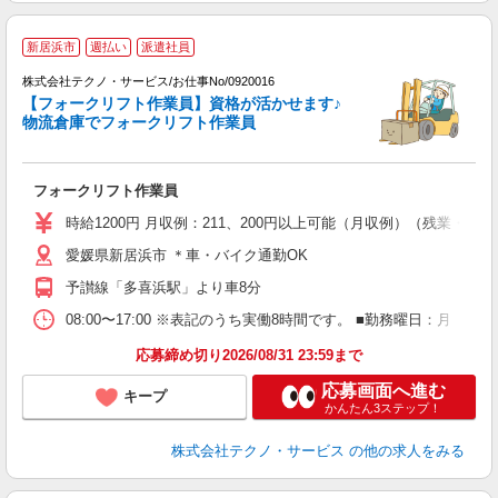
新居浜市
週払い
派遣社員
株式会社テクノ・サービス/お仕事No/0920016
【フォークリフト作業員】資格が活かせます♪
物流倉庫でフォークリフト作業員
派
フォークリフト作業員
履
ラ
時給1200円 月収例：211、200円以上可能（月収例）（残業・
O
愛媛県新居浜市 ＊車・バイク通勤OK
り
予讃線「多喜浜駅」より車8分
08:00〜17:00 ※表記のうち実働8時間です。 ■勤務曜日：月
応募締め切り2026/08/31 23:59まで
応募画面へ進む
キープ
かんたん3ステップ！
株式会社テクノ・サービス
の他の求人をみる