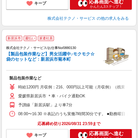
応募画面へ進む
キープ
かんたん3ステップ！
株式会社テクノ・サービス
の他の求人をみる
新居浜市
週払い
派遣社員
株式会社テクノ・サービス/お仕事No/0880130
日
【製品包装作業など】男女活躍中♪モクモク☆
袋のセットなど：新居浜市菊本町
ル
製品包装作業など
履
ミ
時給1200円 月収例：216、000円以上可能（月収例）（残業・
O
愛媛県新居浜市 ＊車・バイク通勤OK
予讃線「新居浜駅」より車7分
08:00〜16:30 ※表記のうち実働7時間30分です。 ■勤務曜
応募締め切り2026/08/31 23:59まで
応募画面へ進む
キープ