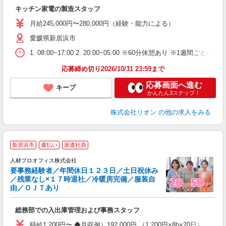
社
キッチン家電の製造スタッフ
入
場
月給245,000円〜280,000円（経験・能力による）
タ
愛媛県新居浜市
額
業
1. 08:00~17:00 2. 20:00~05:00 ※60分休憩あり ※1週間ごとの2
あ
応募締め切り2026/10/31 23:59まで
応募画面へ進む
キープ
かんたん3ステップ！
株式会社リオン
の他の求人をみる
＜
新居浜市
週払い
派遣社員
人材プロオフィス株式会社
要事務経験者／年間休日１２３日／土日祝休み
／残業なし×１７時退社／冷暖房完備／服装自
募
由／ＯＪＴあり
も
即
総務部での入出庫管理および事務スタッフ
格
K
時給1,200円〜 ◆月収例）192,000円 （1,200円×8h×20日）