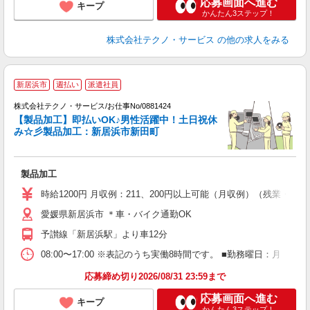
応募画面へ進む
キープ
かんたん3ステップ！
株式会社テクノ・サービス
の他の求人をみる
新居浜市
週払い
派遣社員
願
株式会社テクノ・サービス/お仕事No/0881424
【製品加工】即払いOK♪男性活躍中！土日祝休
定
み☆彡製品加工：新居浜市新田町
り
製品加工
履
ミ
時給1200円 月収例：211、200円以上可能（月収例）（残業・
休
愛媛県新居浜市 ＊車・バイク通勤OK
満
予讃線「新居浜駅」より車12分
08:00〜17:00 ※表記のうち実働8時間です。 ■勤務曜日：月
応募締め切り2026/08/31 23:59まで
応募画面へ進む
キープ
かんたん3ステップ！