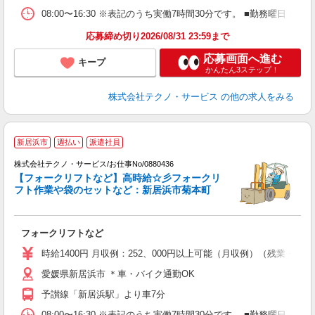
08:00〜16:30 ※表記のうち実働7時間30分です。 ■勤務曜
応募締め切り2026/08/31 23:59まで
応募画面へ進む
キープ
かんたん3ステップ！
株式会社テクノ・サービス
の他の求人をみる
新居浜市
週払い
派遣社員
株式会社テクノ・サービス/お仕事No/0880436
円
【フォークリフトなど】高時給☆彡フォークリ
フト作業や袋のセットなど：新居浜市菊本町
す
フォークリフトなど
履
ラ
時給1400円 月収例：252、000円以上可能（月収例）（残業・
O
愛媛県新居浜市 ＊車・バイク通勤OK
制
予讃線「新居浜駅」より車7分
08:00〜16:30 ※表記のうち実働7時間30分です。 ■勤務曜