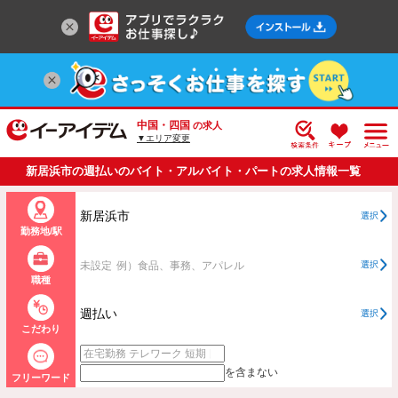
中国・四国
の求人
▼エリア変更
新居浜市の週払いのバイト・アルバイト・パートの求人情報一覧
新居浜市
選択
勤務地/駅
未設定
例）食品、事務、アパレル
選択
職種
週払い
選択
こだわり
を含まない
フリーワード