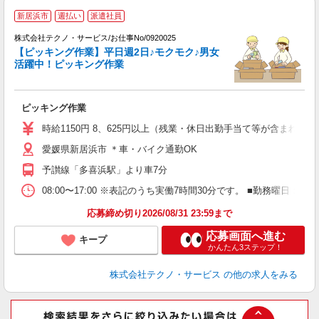
新居浜市
週払い
派遣社員
株式会社テクノ・サービス/お仕事No/0920025
【ピッキング作業】平日週2日♪モクモク♪男女
活躍中！ピッキング作業
る
ピッキング作業
履
ミ
時給1150円 8、625円以上（残業・休日出勤手当て等が含まれて
O
愛媛県新居浜市 ＊車・バイク通勤OK
予讃線「多喜浜駅」より車7分
08:00〜17:00 ※表記のうち実働7時間30分です。 ■勤務曜日
応募締め切り2026/08/31 23:59まで
応募画面へ進む
キープ
かんたん3ステップ！
株式会社テクノ・サービス
の他の求人をみる