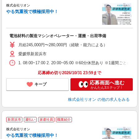
株式会社リオン
やる気重視で積極採用中！
い
入
場
タ
電池材料の製造マシンオペレーター・運搬・出荷準備
額
業
月給245,000円〜280,000円（経験・能力による）
あ
愛媛県新居浜市
1. 08:00~17:00 2. 20:00~05:00 ※60分休憩あり ※1週間ごとの2
応募締め切り2026/10/31 23:59まで
応募画面へ進む
キープ
かんたん3ステップ！
株式会社リオン
の他の求人をみる
新居浜市
週払い
派遣社員
職業紹介
株式会社リオン
やる気重視で積極採用中！
い