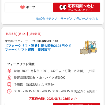
応募画面へ進む
キープ
かんたん3ステップ！
株式会社テクノ・サービス
の他の求人をみる
新居浜市
週払い
派遣社員
2
株式会社テクノ・サービス/お仕事No/0907683
制
【フォークリフト運搬】最大時給2125円☆彡
フォークリフト運搬：新居浜市
は
フォークリフト運搬
履
ラ
時給1700円 月収例：291、442円以上可能（月収例）（残業・休
O
愛媛県新居浜市 ＊車・バイク通勤OK
制
予讃線「新居浜駅」より車9分
08:00〜16:15 16:00〜00:15 00:00〜08:15 ※表
応募締め切り2026/08/31 23:59まで