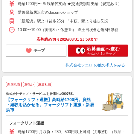
時給1200円〜 ※残業代支給 ★交通費別途支給（規定あり） ゜+゜
あ
愛媛県新居浜市のdocomoショップ
K
「新居浜」駅より徒歩25分 「中萩」駅より徒歩51分
貸
10:00〜19:00（実働8h・休憩1h） ※土日祝含む週5日勤務
応募締め切り2026/08/31 23:59まで
応募画面へ進む
キープ
かんたん3ステップ！
株式会社シエロ
の他の求人をみる
新居浜市
週払い
派遣社員
株式会社テクノ・サービス/お仕事No/0907681
業
【フォークリフト運搬】高時給1700円。資格
・経験を活かせる。フォークリフト運搬：新居
浜市
ー
フォークリフト運搬
履
ラ
時給1700円 月収例：280、500円以上可能（月収例）（残業・