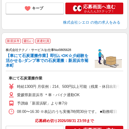
応募画面へ進む
キープ
かんたん3ステップ！
株式会社シエロ
の他の求人をみる
新居浜市
週払い
派遣社員
広
株式会社テクノ・サービス/お仕事No/0805628
【車にて石炭運搬作業】即払いOK☆彡経験を
活かせる♪ダンプ車での石炭運搬：新居浜市菊
本町
万
車にて石炭運搬作業
履
タ
時給1300円 月収例：214、500円以上可能（残業・休日出勤手
給
愛媛県新居浜市 ＊車・バイク通勤OK
通
予讃線「新居浜駅」より車7分
08:00〜16:30 ※表記のうち実働7時間30分です。 ■勤務曜
応募締め切り2026/08/31 23:59まで