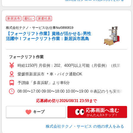
新居浜市
週払い
派遣社員
株式会社テクノ・サービス/お仕事No/0890819
【フォークリフト作業】資格が活かせる♪男性
お
活躍中！フォークリフト作業：新居浜市黒島
り
フォークリフト作業
履
ラ
時給1150円 月収例：202、400円以上可能（月収例）（残業・
O
愛媛県新居浜市 ＊車・バイク通勤OK
り
予讃線「多喜浜駅」より車6分
08:00〜17:00 09:00〜18:00 10:00〜19:00 ※表
応募締め切り2026/08/31 23:59まで
応募画面へ進む
キープ
かんたん3ステップ！
株式会社テクノ・サービス
の他の求人をみる