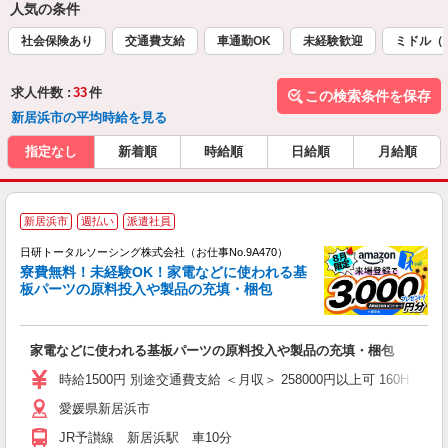
人気の条件
社会保険あり
交通費支給
車通勤OK
未経験歓迎
ミドル（
求人件数 :
33
件
この検索条件を保存
新居浜市の平均時給を見る
指定なし
新着順
時給順
日給順
月給順
◎
新居浜市
週払い
派遣社員
n
日研トータルソーシング株式会社（お仕事No.9A470）
ー
寮費無料！未経験OK！家電などに使われる基
z
板パーツの原料投入や製品の充填・梱包
談
W
家電などに使われる基板パーツの原料投入や製品の充填・梱包
入
交
時給1500円 別途交通費支給 ＜月収＞ 258000円以上可 160H＋残業1
愛媛県新居浜市
JR予讃線 新居浜駅 車10分