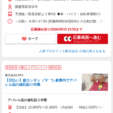
払
愛媛県新居浜市
歓
業
予讃線／新居浜駅より車5分 ◆車・バイク・自転車通勤OK
金
＜日勤＞ 8:00〜17:00 (実働8時間/休憩60分) ※出勤日数：月20日
応募締め切り2026/09/19 23:59まで
応募画面へ進む
キープ
かんたん3ステップ！
人材プロオフィス株式会社
の他の求人をみる
新居浜市
週払い
アルバイト
契約社員
う
株式会社CATS
入
【日払い】超カンタン（´∀｀*)♪倉庫内でアパ
た
レル品の値札貼り作業
歓
ン
入
アパレル品の値札貼り作業
完
間
【日給】10,800円〜15,360円 《月給例》 ・時給1,520円×1日8h×
髪