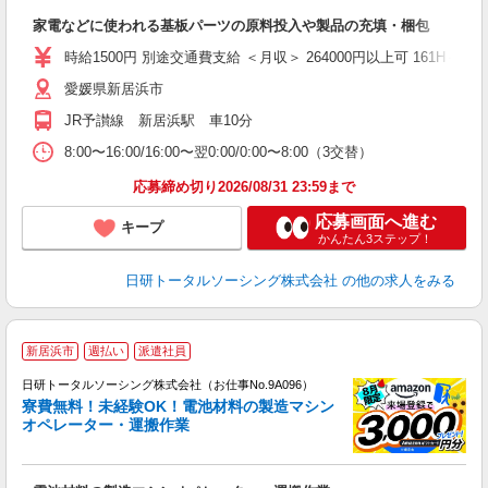
W
家電などに使われる基板パーツの原料投入や製品の充填・梱包
入
（
時給1500円 別途交通費支給 ＜月収＞ 264000円以上可 161H＋深夜3
愛媛県新居浜市
JR予讃線 新居浜駅 車10分
8:00〜16:00/16:00〜翌0:00/0:00〜8:00（3交替）
応募締め切り2026/08/31 23:59まで
応募画面へ進む
キープ
かんたん3ステップ！
日研トータルソーシング株式会社
の他の求人をみる
◎
新居浜市
週払い
派遣社員
n
日研トータルソーシング株式会社（お仕事No.9A096）
ー
寮費無料！未経験OK！電池材料の製造マシン
z
オペレーター・運搬作業
談
W