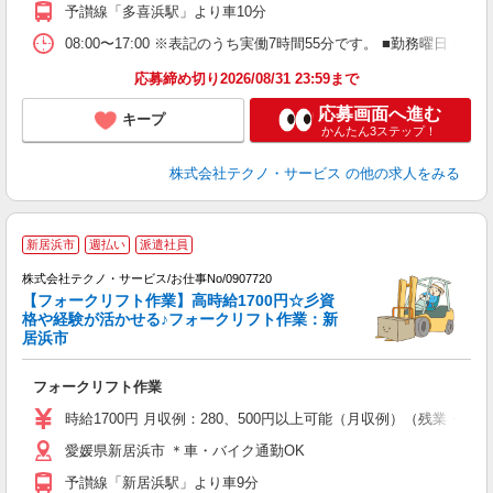
予讃線「多喜浜駅」より車10分
08:00〜17:00 ※表記のうち実働7時間55分です。 ■勤務曜日
応募締め切り2026/08/31 23:59まで
応募画面へ進む
キープ
かんたん3ステップ！
株式会社テクノ・サービス
の他の求人をみる
新居浜市
週払い
派遣社員
株式会社テクノ・サービス/お仕事No/0907720
【フォークリフト作業】高時給1700円☆彡資
格や経験が活かせる♪フォークリフト作業：新
居浜市
す
フォークリフト作業
履
ラ
時給1700円 月収例：280、500円以上可能（月収例）（残業・
O
愛媛県新居浜市 ＊車・バイク通勤OK
制
予讃線「新居浜駅」より車9分