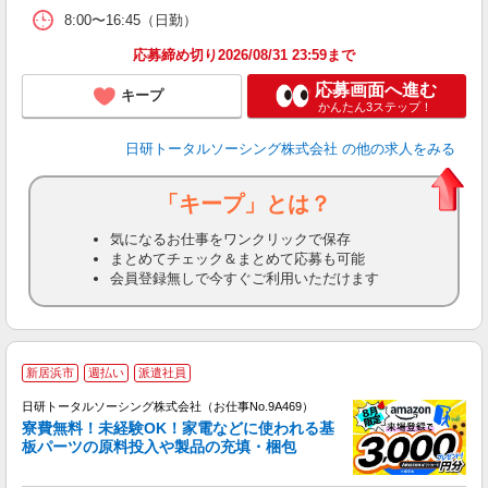
8:00〜16:45（日勤）
応募締め切り2026/08/31 23:59まで
応募画面へ進む
キープ
かんたん3ステップ！
日研トータルソーシング株式会社
の他の求人をみる
「キープ」とは？
気になるお仕事をワンクリックで保存
まとめてチェック＆まとめて応募も可能
会員登録無しで今すぐご利用いただけます
◎
新居浜市
週払い
派遣社員
n
日研トータルソーシング株式会社（お仕事No.9A469）
ー
寮費無料！未経験OK！家電などに使われる基
z
板パーツの原料投入や製品の充填・梱包
談