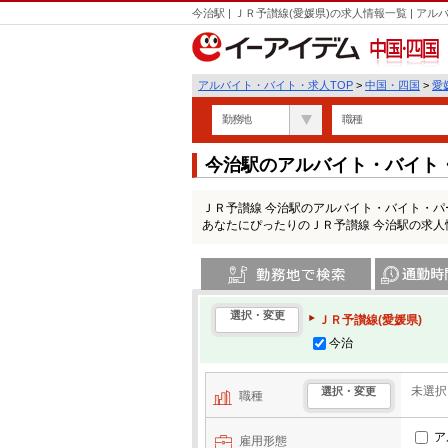
今治駅 | ＪＲ予讃線(愛媛県)の求人情報一覧 | 
中国・四国
アルバイト・バイト・求人TOP
>
中国・四国
>
愛
勤務地
職種
今治駅のアルバイト・バイト
ＪＲ予讃線 今治駅のアルバイト・バイト・
あなたにぴったりのＪＲ予讃線 今治駅の求人
勤務地で検索
通勤時間・区
選択・変更
ＪＲ予讃線(愛媛県)
今治
未選択
選択・変更
職種
ア
雇用形態