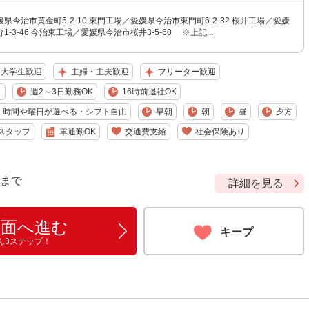
県今治市黄金町5-2-10 東門工場／愛媛県今治市東門町6-2-32 桜井工場／愛媛
-3-46 今治東工場／愛媛県今治市桜井3-5-60 ※上記...
大学生歓迎
主婦・主夫歓迎
フリーター歓迎
り
週2～3日勤務OK
16時前退社OK
時間や曜日が選べる・シフト自由
早朝
朝
昼
夕方
スタッフ
車通勤OK
交通費支給
社会保険あり
9 まで
詳細を見る
画面へ進む
キープ
ん3ステップ！