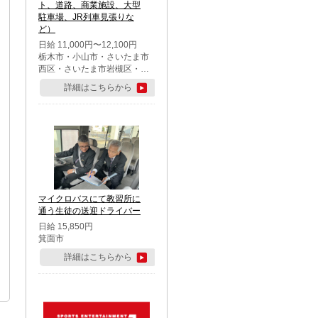
ト、道路、商業施設、大型
駐車場、JR列車見張りな
ど）
日給 11,000円〜12,100円
栃木市・小山市・さいたま市
西区・さいたま市岩槻区・久
喜市・蓮田市
詳細はこちらから
マイクロバスにて教習所に
通う生徒の送迎ドライバー
日給 15,850円
箕面市
詳細はこちらから