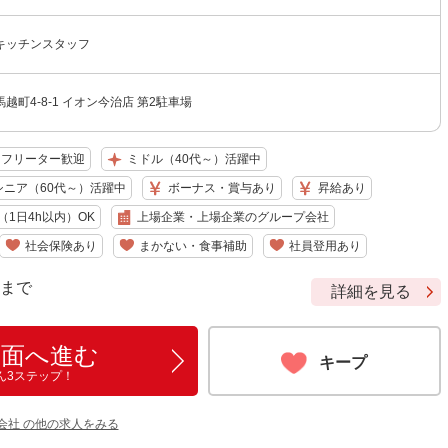
キッチンスタッフ
越町4-8-1 イオン今治店 第2駐車場
フリーター歓迎
ミドル（40代～）活躍中
シニア（60代～）活躍中
ボーナス・賞与あり
昇給あり
1日4h以内）OK
上場企業・上場企業のグループ会社
社会保険あり
まかない・食事補助
社員登用あり
9 まで
詳細を見る
画面へ進む
キープ
ん3ステップ！
会社 の他の求人をみる