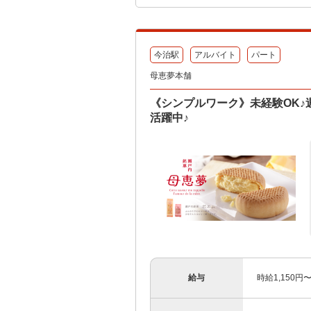
今治駅
アルバイト
パート
母恵夢本舗
《シンプルワーク》未経験OK♪
活躍中♪
給与
時給1,150円