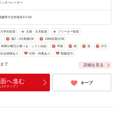
インオペレーター
媛県今治市桜井3-5-60
大学生歓迎
主婦・主夫歓迎
フリーター歓迎
り
週2～3日勤務OK
16時前退社OK
時間や曜日が選べる・シフト自由
早朝
朝
昼
夕方
社会保険あり
社割・特典あり
制服貸与
9 まで
詳細を見る
画面へ進む
キープ
ん3ステップ！