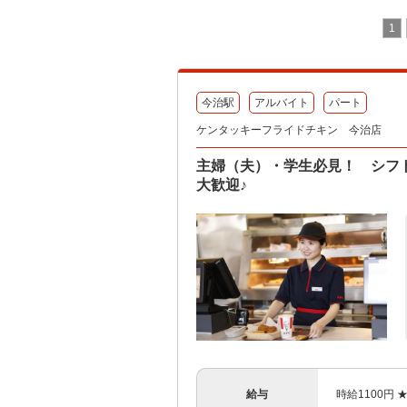
1
今治駅
アルバイト
パート
ケンタッキーフライドチキン 今治店
主婦（夫）・学生必見！ シフ
大歓迎♪
給与
時給1100円 