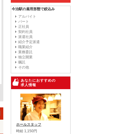
今治駅の雇用形態で絞込み
アルバイト
パート
正社員
契約社員
派遣社員
紹介予定派遣
職業紹介
業務委託
独立開業
嘱託
その他
あなたにおすすめの
求人情報
ホールスタッフ
時給 1,150円