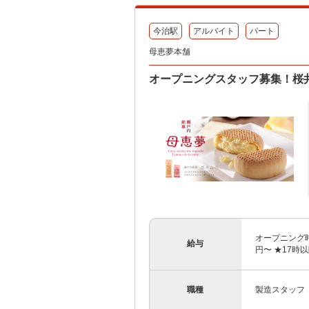
今治駅
アルバイト
パート
母恵夢本舗
オープニングスタッフ募集！桜井工
オープニング時
給与
円〜 ★17時以
職種
製造スタッフ