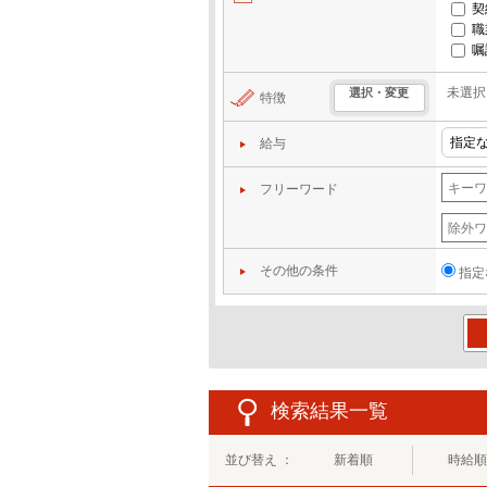
契
職
嘱
未選択
選択・変更
特徴
給与
フリーワード
その他の条件
指定
この
検索結果一覧
並び替え ：
新着順
時給順