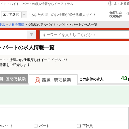
よくある
アルバイト・バイト・パートの求人情報ならイーアイデム
保存した
0
エリア選択
「あなたの街」のお仕事が探せる求人サイト
検索条件
媛県
>
ＪＲ予讃線
> 今治駅のアルバイト・バイト・パートの求人一覧
・パートの求人情報一覧
パート・派遣のお仕事探しはイーアイデムで！
情報をご紹介します。
43
この条件の求人
間で検索
路線・駅・駅で検索
ルバイト
パート
正社員