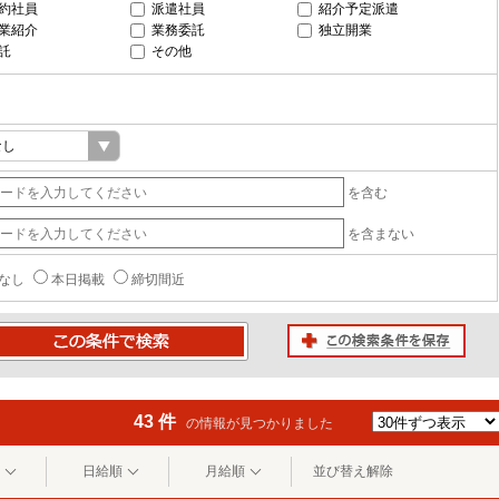
約社員
派遣社員
紹介予定派遣
業紹介
業務委託
独立開業
託
その他
を含む
を含まない
なし
本日掲載
締切間近
この検索条件を保存
条件で検索
43 件
の情報が見つかりました
日給順
月給順
並び替え解除