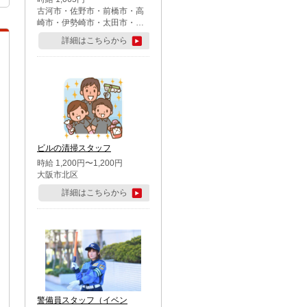
古河市・佐野市・前橋市・高
崎市・伊勢崎市・太田市・館
林市・藤岡市・大泉町・さい
詳細はこちらから
たま市北区・川越市・熊谷
市・行田市・秩父市・所沢
市・飯能市・東松山市・坂戸
市・鶴ケ島市・千葉市中央
区・市川市・松戸市・習志野
市・柏市・流山市・八千代
市・足立区・江戸川区・八王
子市・町田市
ビルの清掃スタッフ
時給 1,200円〜1,200円
大阪市北区
詳細はこちらから
警備員スタッフ（イベン