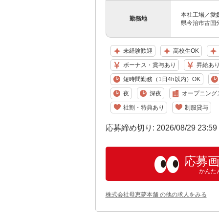
本社工場／愛媛
勤務地
県今治市古国分1
未経験歓迎
高校生OK
ボーナス・賞与あり
昇給あ
短時間勤務（1日4h以内）OK
夜
深夜
オープニング
社割・特典あり
制服貸与
応募締め切り: 2026/08/29 23:5
応募
かんた
株式会社母恵夢本舗 の他の求人をみる