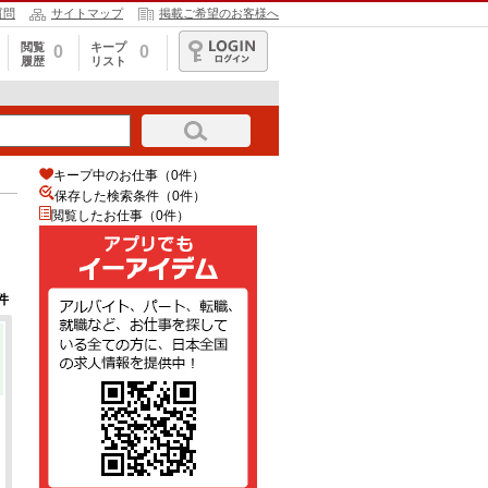
質問
サイトマップ
掲載ご希望のお客様へ
閲覧
キープ
0
0
履歴
リスト
ログイン
キープ中のお仕事（0件）
保存した検索条件（
0
件）
閲覧したお仕事（0件）
件