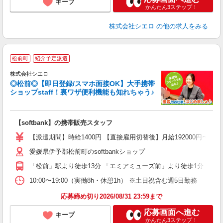
キープ
かんたん3ステップ！
株式会社シエロ
の他の求人をみる
★
松前町
紹介予定派遣
♪
株式会社シエロ
◎松前◎【即日登録/スマホ面接OK】大手携帯
ショップstaff！裏ワザ便利機能も知れちゃう♪
理
【softbank】の携帯販売スタッフ
即
【派遣期間】時給1400円 【直接雇用切替後】月給192000円〜
あ
愛媛県伊予郡松前町のsoftbankショップ
K
「松前」駅より徒歩13分 「エミアミューズ前」より徒歩1分
貸
10:00〜19:00（実働8h・休憩1h） ※土日祝含む週5日勤務
応募締め切り2026/08/31 23:59まで
応募画面へ進む
キープ
かんたん3ステップ！