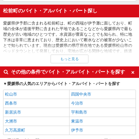
松前町のバイト・アルバイト・パート探し
愛媛県伊予郡に含まれる松前町は、町の西端が伊予灘に面しており、町
域の全体が道後平野に含まれた平地であることなどから愛媛県内で最も
歴史が古い地域のひとつです。水資源が豊富なことでも知られ、特に地
下水は非常に恵まれており、歴史上において断水などの被害が少ないこ
とで知られています。現在は愛媛県の県庁所在地である愛媛県松山市の
ベッドタウンとして発展しており、宅地が広がる閑静な地域です。鉄道
は、町の西部を南北に貫く伊予鉄道郡中線に岡田駅、古泉駅、松前駅、
もっと見る
地蔵町駅が、町の東部を南北に通るJR四国予讃線に北伊予駅、伊予横田
駅が設置されており、隣接する松山市やそのほかの自治体へのアクセス
その他の条件でバイト・アルバイト・パートを探す
が良い地域です。道路は町の北部から南部にかけて国道５６号が通って
いるほか、愛媛県道１６号、２２号を中心とした複数の幹線道路が開通
愛媛県の人気のエリアからバイト・アルバイト・パートを探す
しています。松前町にある食品工場では、短期・長期それぞれ製造、製
造管理、倉庫内軽作業、フォークリフトオペレーター、機械オペレータ
松山市
四国中央市
ー、機械洗浄、配送、清掃、警備員、ドライバーの求人があるほか、工
場内の食堂では調理スタッフ、売店では接客・販売のパートスタッフを
西条市
今治市
募集しています。また、町内にある大型複合商業施設ではアパレルショ
新居浜市
宇和島市
ップ、雑貨店、書店、スーパーでの接客・販売スタッフの求人があり、
ファミレスやファーストフード店では高校生可のバイトを募集していま
大洲市
東温市
す。かつては漁村としても栄えた歴史を持つ松前町では、松山などの市
街地や近郊の農村に新鮮な魚介類を行商していた「おたたさん」と呼ば
久万高原町
伊予市
れる女性達がいました。おたたさんは地引網漁でとれた魚介類を頭の上