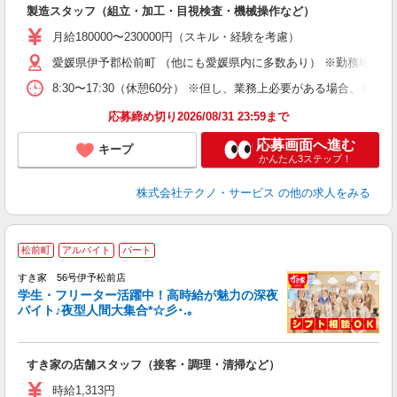
入
製造スタッフ（組立・加工・目視検査・機械操作など）
未
あ
月給180000〜230000円（スキル・経験を考慮）
遣
愛媛県伊予郡松前町 （他にも愛媛県内に多数あり） ※勤務地はご
8:30〜17:30（休憩60分） ※但し、業務上必要がある場合
応募締め切り2026/08/31 23:59まで
応募画面へ進む
キープ
かんたん3ステップ！
株式会社テクノ・サービス
の他の求人をみる
松前町
アルバイト
パート
すき家 56号伊予松前店
学生・フリーター活躍中！高時給が魅力の深夜
バイト♪夜型人間大集合*☆彡･.｡
つ
すき家の店舗スタッフ（接客・調理・清掃など）
履
ミ
時給1,313円