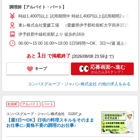
大
調理師【アルバイト・パート】
入
歓
時給1,400円以上 試用期間中 時給1,400円以上(試用期間2ヶ月
～
東レ株式会社愛媛工場 （愛媛県伊予郡松前町大字筒井1515）
用
退
伊予鉄郡中線松前駅より 徒歩約16分
ま
06:00〜15:00 16:00〜19:00 1日5時間〜OK、3日〜/週 週あた
1
あと
日
で掲載終了
(2026/08/08 23:59まで)
応募画面へ進む
キープ
かんたん3ステップ！
コンパスグループ・ジャパン株式会社
の他の求人をみる
松前町
アルバイト
パート
コンパスグループ・ジャパン株式会社 21207_p
く
【週3日〜OK】日頃の料理スキルをそのまま
お仕事に♪資格不要の調理のお仕事♪