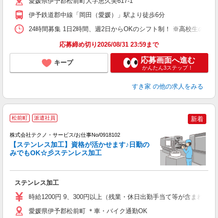
愛媛県伊予郡松前町大字恵久美617-1
夜
事
伊予鉄道郡中線「岡田（愛媛）」駅より徒歩6分
24時間募集 1日2時間、週2日からOKのシフト制！ ※高校生のシ
応募締め切り2026/08/31 23:59まで
応募画面へ進む
キープ
かんたん3ステップ！
すき家
の他の求人をみる
松前町
派遣社員
新着
以
株式会社テクノ・サービス/お仕事No/0918102
シ
【ステンレス加工】資格が活かせます♪日勤の
みでもOK☆彡ステンレス加工
内
ステンレス加工
履
ラ
時給1200円 9、300円以上（残業・休日出勤手当て等が含まれてい
O
社
愛媛県伊予郡松前町 ＊車・バイク通勤OK