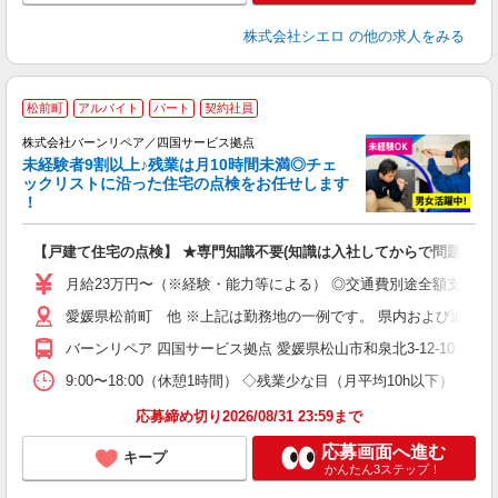
株式会社シエロ
の他の求人をみる
松前町
アルバイト
パート
契約社員
株式会社バーンリペア／四国サービス拠点
群
未経験者9割以上♪残業は月10時間未満◎チェ
ックリストに沿った住宅の点検をお任せします
均
！
で
未
【戸建て住宅の点検】 ★専門知識不要(知識は入社してからで問題なし
月給23万円〜（※経験・能力等による） ◎交通費別途全額支給 ◎時
愛媛県松前町 他 ※上記は勤務地の一例です。 県内および近郊エリ
バーンリペア 四国サービス拠点 愛媛県松山市和泉北3-12-10 
9:00〜18:00（休憩1時間） ◇残業少な目（月平均10h以下）
応募締め切り2026/08/31 23:59まで
応募画面へ進む
キープ
かんたん3ステップ！