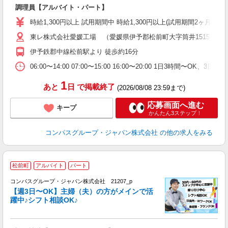
大
調理員【アルバイト・パート】
入
歓
時給1,300円以上 試用期間中 時給1,300円以上(試用期間2ヶ月
～
東レ株式会社愛媛工場 （愛媛県伊予郡松前町大字筒井1515）
用
退
伊予鉄郡中線松前駅より 徒歩約16分
ク
06:00〜14:00 07:00〜15:00 16:00〜20:00 1日3時間〜OK
1
あと
日
で掲載終了
(2026/08/08 23:59まで)
応募画面へ進む
キープ
かんたん3ステップ！
コンパスグループ・ジャパン株式会社
の他の求人をみる
松前町
アルバイト
パート
コンパスグループ・ジャパン株式会社 21207_p
く
【週3日〜OK】主婦（夫）の方がメインで活
躍中♪シフト相談OK♪
大