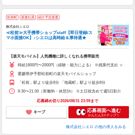
★
松前町
派遣社員
紹介予定派遣
♪
株式会社シエロ
≪松前≫大手携帯ショップstaff【即日登録/ス
マホ面接OK】♪シエロは高時給＆厚待遇★
い
即
【楽天モバイル】人気機種に詳しくなれる携帯販売
躍
ー
時給1800円〜2000円（経験・能力による） ※残業代支給 ★交通
ピ
愛媛県伊予郡松前町の楽天モバイルショップ
与
「松前」駅より徒歩8分 「地蔵町」駅より徒歩8分
9:30〜21:00（実働8h・休憩1h） ※土日祝含めて週5日勤務
応募締め切り2026/08/31 23:59まで
応募画面へ進む
キープ
かんたん3ステップ！
株式会社シエロ
の他の求人をみる