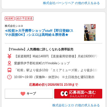
株式会社バーンリペア
の他の求人をみる
★
松前町
紹介予定派遣
♪
株式会社シエロ
≪松前≫大手携帯ショップstaff【即日登録/ス
マホ面接OK】♪シエロは高時給＆厚待遇★
い
即
【Y!mobile】人気機種に詳しくなれる携帯販売
あ
【派遣期間】時給1400円 【直接雇用切替後】月給192000円〜
K
愛媛県伊予郡松前町のY!mobileショップ
貸
「松前」駅より徒歩13分 「エミアミューズ前」より徒歩1分
10:00〜19:00（実働8h・休憩1h） ※土日祝含む週5日勤務
応募締め切り2026/08/31 23:59まで
応募画面へ進む
キープ
かんたん3ステップ！
株式会社シエロ
の他の求人をみる