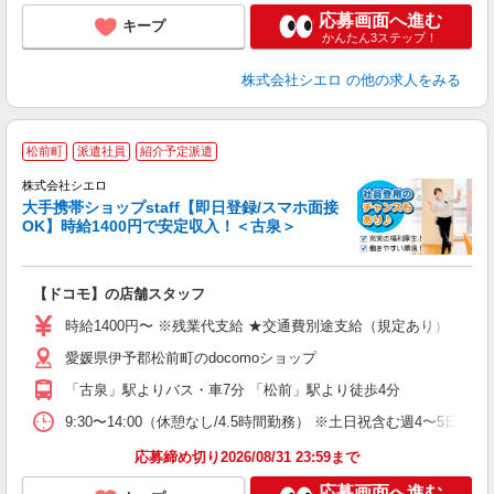
応募画面へ進む
キープ
かんたん3ステップ！
株式会社シエロ
の他の求人をみる
★
松前町
派遣社員
紹介予定派遣
♪
株式会社シエロ
大手携帯ショップstaff【即日登録/スマホ面接
OK】時給1400円で安定収入！＜古泉＞
務
即
【ドコモ】の店舗スタッフ
あ
時給1400円〜 ※残業代支給 ★交通費別途支給（規定あり） ゜+゜
自
愛媛県伊予郡松前町のdocomoショップ
ど
「古泉」駅よりバス・車7分 「松前」駅より徒歩4分
9:30〜14:00（休憩なし/4.5時間勤務） ※土日祝含む週4〜5日
応募締め切り2026/08/31 23:59まで
応募画面へ進む