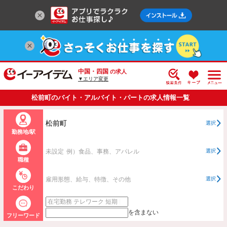
中国・四国
の求人
▼エリア変更
松前町のバイト・アルバイト・パートの求人情報一覧
松前町
選択
勤務地/駅
未設定
例）食品、事務、アパレル
選択
職種
雇用形態、給与、特徴、その他
選択
こだわり
を含まない
フリーワード