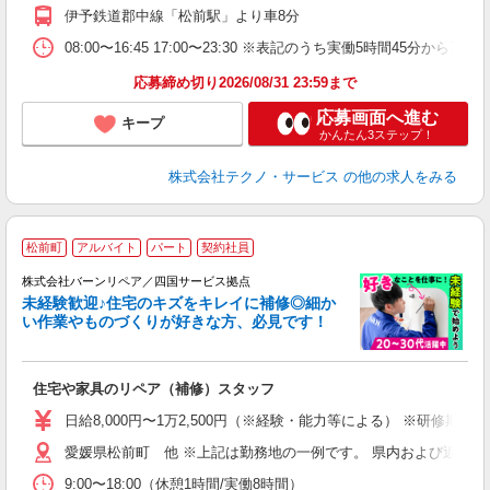
伊予鉄道郡中線「松前駅」より車8分
08:00〜16:45 17:00〜23:30 ※表記のうち実働5時間45
応募締め切り2026/08/31 23:59まで
応募画面へ進む
キープ
かんたん3ステップ！
株式会社テクノ・サービス
の他の求人をみる
松前町
アルバイト
パート
契約社員
株式会社バーンリペア／四国サービス拠点
未経験歓迎♪住宅のキズをキレイに補修◎細か
い作業やものづくりが好きな方、必見です！
ま
住宅や家具のリペア（補修）スタッフ
未
日給8,000円〜1万2,500円（※経験・能力等による） ※研修期間中
愛媛県松前町 他 ※上記は勤務地の一例です。 県内および近隣
9:00〜18:00（休憩1時間/実働8時間）