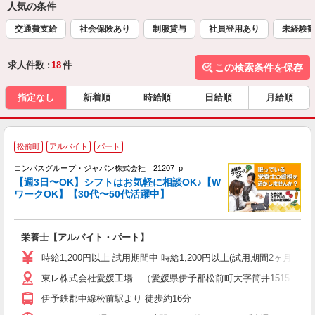
人気の条件
交通費支給
社会保険あり
制服貸与
社員登用あり
未経験
求人件数 :
18
件
この検索条件を保存
指定なし
新着順
時給順
日給順
月給順
松前町
アルバイト
パート
コンパスグループ・ジャパン株式会社 21207_p
く
【週3日〜OK】シフトはお気軽に相談OK♪【W
ワークOK】【30代〜50代活躍中】
大
栄養士【アルバイト・パート】
入
歓
時給1,200円以上 試用期間中 時給1,200円以上(試用期間2ヶ月
～
東レ株式会社愛媛工場 （愛媛県伊予郡松前町大字筒井1515）
用
禁
伊予鉄郡中線松前駅より 徒歩約16分