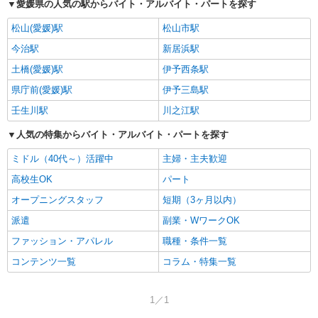
に乗せた桶に入れて運び、売り歩く特徴的な姿で知られていました。
愛媛県の人気の駅からバイト・アルバイト・パートを探す
松山(愛媛)駅
松山市駅
今治駅
新居浜駅
土橋(愛媛)駅
伊予西条駅
県庁前(愛媛)駅
伊予三島駅
壬生川駅
川之江駅
人気の特集からバイト・アルバイト・パートを探す
ミドル（40代～）活躍中
主婦・主夫歓迎
高校生OK
パート
オープニングスタッフ
短期（3ヶ月以内）
派遣
副業・WワークOK
ファッション・アパレル
職種・条件一覧
コンテンツ一覧
コラム・特集一覧
1／1