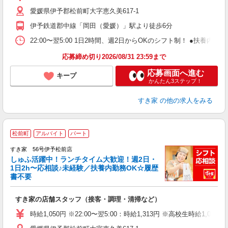
～
愛媛県伊予郡松前町大字恵久美617-1
勤
社
伊予鉄道郡中線「岡田（愛媛）」駅より徒歩6分
22:00〜翌5:00 1日2時間、週2日からOKのシフト制！ ●扶養内勤務
応募締め切り2026/08/31 23:59まで
応募画面へ進む
キープ
かんたん3ステップ！
すき家
の他の求人をみる
≪
松前町
アルバイト
パート
すき家 56号伊予松前店
しゅふ活躍中！ランチタイム大歓迎！週2日・
安
1日2h〜応相談♪未経験／扶養内勤務OK☆履歴
書不要
の
すき家の店舗スタッフ（接客・調理・清掃など）
履
タ
時給1,050円 ※22:00〜翌5:00：時給1,313円 ※高校生時給1,033
（