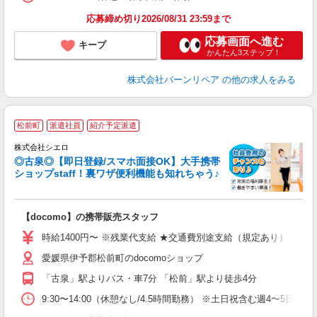
応募締め切り2026/08/31 23:59まで
応募画面へ進む
キープ
かんたん3ステップ！
株式会社バーンリペア
の他の求人をみる
★
松前町
派遣社員
紹介予定派遣
♪
株式会社シエロ
◎古泉◎【即日登録/スマホ面接OK】大手携帯
ショップstaff！裏ワザ便利機能も知れちゃう♪
理
【docomo】の携帯販売スタッフ
即
時給1400円〜 ※残業代支給 ★交通費別途支給（規定あり） ゜+゜
あ
愛媛県伊予郡松前町のdocomoショップ
自
「古泉」駅よりバス・車7分 「松前」駅より徒歩4分
ど
9:30〜14:00（休憩なし/4.5時間勤務） ※土日祝含む週4〜5日