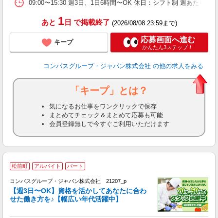
09:00〜15:30 週3日、1日6時間〜OK 休日：シフト制 週あたり
1
あと
日
で掲載終了
(2026/08/08 23:59まで)
応募画面へ進む
キープ
かんたん3ステップ！
コンパスグループ・ジャパン株式会社
の他の求人をみる
「キープ」とは？
気になるお仕事をワンクリックで保存
まとめてチェック＆まとめて応募も可能
会員登録無しで今すぐご利用いただけます
松前町
アルバイト
パート
コンパスグループ・ジャパン株式会社 21207_p
く
【週3日〜OK】資格を活かしてあなたに合わ
せた働き方を♪【幅広い年代活躍中】