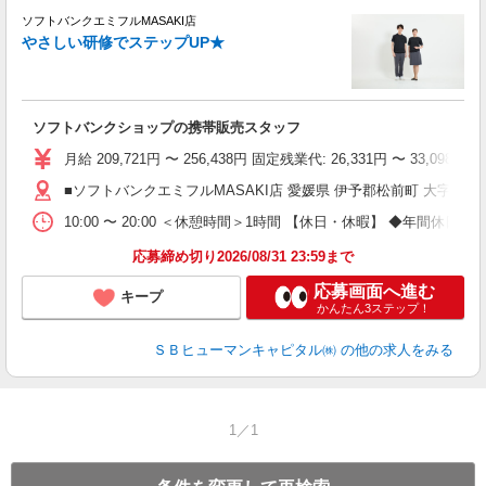
ソフトバンクエミフルMASAKI店
やさしい研修でステップUP★
で
ソフトバンクショップの携帯販売スタッフ
り
月給 209,721円 〜 256,438円 固定残業代: 26,331
■ソフトバンクエミフルMASAKI店 愛媛県 伊予郡松前町 大字筒井 8
10:00 〜 20:00 ＜休憩時間＞1時間 【休日・休暇】 ◆
応募締め切り2026/08/31 23:59まで
応募画面へ進む
キープ
かんたん3ステップ！
ＳＢヒューマンキャピタル㈱
の他の求人をみる
1／1