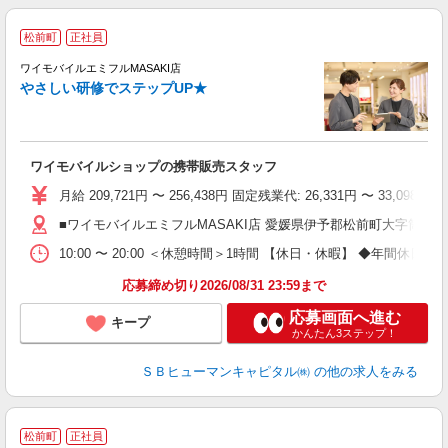
松前町
正社員
ワイモバイルエミフルMASAKI店
やさしい研修でステップUP★
で
ワイモバイルショップの携帯販売スタッフ
り
月給 209,721円 〜 256,438円 固定残業代: 26,331
■ワイモバイルエミフルMASAKI店 愛媛県伊予郡松前町大字筒井85
10:00 〜 20:00 ＜休憩時間＞1時間 【休日・休暇】 ◆
応募締め切り2026/08/31 23:59まで
応募画面へ進む
キープ
かんたん3ステップ！
ＳＢヒューマンキャピタル㈱
の他の求人をみる
松前町
正社員