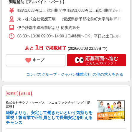
調理補助【アルバイト・パート】
入
歓
時給1,033円以上 試用期間中 時給1,033円以上(試用期間2ヶ月
～
東レ株式会社愛媛工場 （愛媛県伊予郡松前町大字筒井1515）
用
務
伊予鉄郡中線松前駅より 徒歩約16分
O
08:30〜13:30 09:00〜14:00 1日4時間〜OK、平日と土日の内
1
あと
日
で掲載終了
(2026/08/08 23:59まで)
応募画面へ進む
キープ
かんたん3ステップ！
コンパスグループ・ジャパン株式会社
の他の求人をみる
松前町
正社員
株式会社テクノ・サービス マニュファクチャリング【愛
媛県】
経験よりも、安定して働きたいという気持ちを
重視！製造業で正社員として長期安定を叶える
チャンス
く