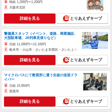
時給 1,200円〜1,200円
大阪市北区
詳細を見る
とりあえずキープ
警備員スタッフ（イベント、道路、商業施設、
大型駐車場、JR列車見張りなど）
日給 11,000円〜12,100円
栃木市・小山市・さいたま市西区・さいたま市岩槻区・久喜市・蓮田
詳細を見る
とりあえずキープ
マイクロバスにて教習所に通う生徒の送迎ドラ
イバー
日給 15,850円
箕面市
詳細を見る
とりあえずキープ