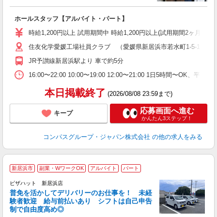
大
ホールスタッフ【アルバイト・パート】
入
歓
時給1,200円以上 試用期間中 時給1,200円以上(試用期間2ヶ月
～
住友化学愛媛工場社員クラブ （愛媛県新居浜市若水町1-5-1 
用
勤
JR予讃線新居浜駅より 車で約5分
か
16:00〜22:00 10:00〜19:00 12:00〜21:00 1日5時間
本日掲載終了
(2026/08/08 23:59まで)
応募画面へ進む
キープ
かんたん3ステップ！
コンパスグループ・ジャパン株式会社
の他の求人をみる
新居浜市
副業・WワークOK
アルバイト
パート
ピザハット 新居浜店
K
普免を活かしてデリバリーのお仕事を！ 未経
験者歓迎 給与前払いあり シフトは自己申告
制で自由度高め◎