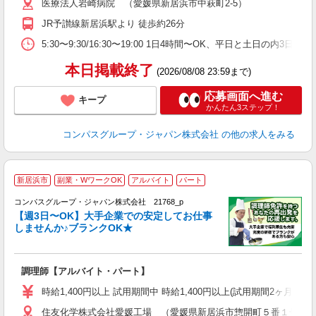
医療法人岩崎病院 （愛媛県新居浜市中萩町2-5）
用
2
JR予讃線新居浜駅より 徒歩約26分
内
副
5:30〜9:30/16:30〜19:00 1日4時間〜OK、平日と土日の内3日
本日掲載終了
(2026/08/08 23:59まで)
応募画面へ進む
キープ
かんたん3ステップ！
コンパスグループ・ジャパン株式会社
の他の求人をみる
新居浜市
副業・WワークOK
アルバイト
パート
コンパスグループ・ジャパン株式会社 21768_p
く
【週3日〜OK】大手企業での安定してお仕事
しませんか♪ブランクOK★
大
調理師【アルバイト・パート】
入
歓
時給1,400円以上 試用期間中 時給1,400円以上(試用期間2ヶ月
～
住友化学株式会社愛媛工場 （愛媛県新居浜市惣開町５番１号 
用