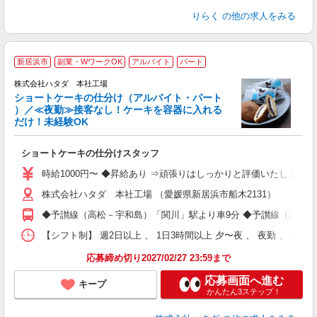
りらく
の他の求人をみる
新居浜市
副業・WワークOK
アルバイト
パート
務
株式会社ハタダ 本社工場
ショートケーキの仕分け（アルバイト・パート
【
）／≪夜勤≫接客なし！ケーキを容器に入れる
★
だけ！未経験OK
友
迎
ショートケーキの仕分けスタッフ
日
夜
時給1000円〜 ◆昇給あり ⇒頑張りはしっかりと評価いたします
保
株式会社ハタダ 本社工場 （愛媛県新居浜市船木2131）
◆予讃線（高松－宇和島）「関川」駅より車9分 ◆予讃線（高松－
【シフト制】 週2日以上 、 1日3時間以上 夕〜夜 、 夜勤 、 
応募締め切り2027/02/27 23:59まで
応募画面へ進む
キープ
かんたん3ステップ！