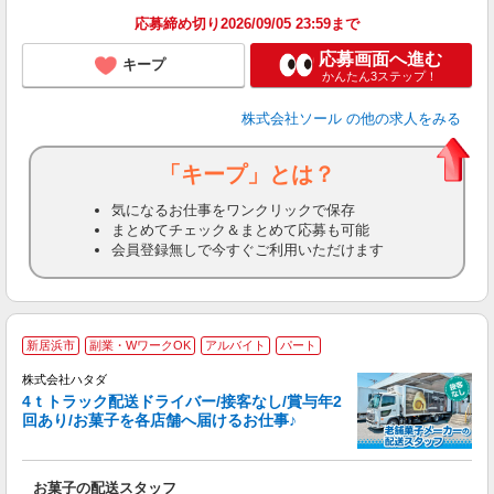
応募締め切り2026/09/05 23:59まで
応募画面へ進む
キープ
かんたん3ステップ！
株式会社ソール
の他の求人をみる
「キープ」とは？
気になるお仕事をワンクリックで保存
まとめてチェック＆まとめて応募も可能
会員登録無しで今すぐご利用いただけます
◆
新居浜市
副業・WワークOK
アルバイト
パート
費
株式会社ハタダ
4ｔトラック配送ドライバー/接客なし/賞与年2
回あり/お菓子を各店舗へ届けるお仕事♪
の
持
友
お菓子の配送スタッフ
迎