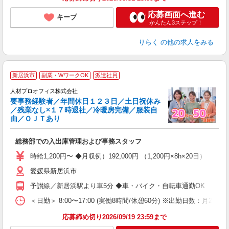
応募画面へ進む
キープ
かんたん3ステップ！
りらく
の他の求人をみる
＜
新居浜市
副業・WワークOK
派遣社員
人材プロオフィス株式会社
要事務経験者／年間休日１２３日／土日祝休み
／残業なし×１７時退社／冷暖房完備／服装自
募
由／ＯＪＴあり
も
即
総務部での入出庫管理および事務スタッフ
格
K
時給1,200円〜 ◆月収例）192,000円 （1,200円×8h×20日）
払
愛媛県新居浜市
歓
業
予讃線／新居浜駅より車5分 ◆車・バイク・自転車通勤OK
金
＜日勤＞ 8:00〜17:00 (実働8時間/休憩60分) ※出勤日数：月20日
応募締め切り2026/09/19 23:59まで