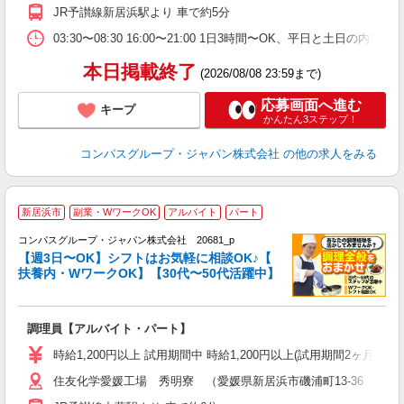
務
JR予讃線新居浜駅より 車で約5分
副
03:30〜08:30 16:00〜21:00 1日3時間〜OK、平日と土日の内
本日掲載終了
(2026/08/08 23:59まで)
応募画面へ進む
キープ
かんたん3ステップ！
コンパスグループ・ジャパン株式会社
の他の求人をみる
新居浜市
副業・WワークOK
アルバイト
パート
コンパスグループ・ジャパン株式会社 20681_p
く
【週3日〜OK】シフトはお気軽に相談OK♪【
扶養内・WワークOK】【30代〜50代活躍中】
大
調理員【アルバイト・パート】
入
歓
時給1,200円以上 試用期間中 時給1,200円以上(試用期間2ヶ月
～
住友化学愛媛工場 秀明寮 （愛媛県新居浜市磯浦町13-36 住友
用
内