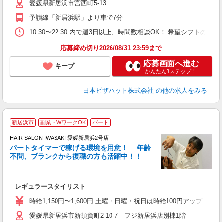
愛媛県新居浜市宮西町5-13
険
K
予讃線「新居浜駅」より車で7分
10:30〜22:30 内で週3日以上、時間数相談OK！ 希望シフト
応募締め切り2026/08/31 23:59まで
応募画面へ進む
キープ
かんたん3ステップ！
日本ピザハット株式会社
の他の求人をみる
新居浜市
副業・WワークOK
パート
シ
HAIR SALON IWASAKI 愛媛新居浜2号店
パートタイマーで稼げる環境を用意！ 年齢
で
不問、ブランクから復職の方も活躍中！！
昇
レギュラースタイリスト
時給1,150円〜1,600円 土曜・日曜・祝日は時給100円アップ ※
愛媛県新居浜市新須賀町2-10-7 フジ新居浜店別棟1階