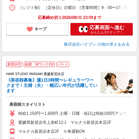
《シフト制》 ［定休日］日曜日 ［営業時間］9：00〜17：00 【
応募締め切り2026/08/31 23:59まで
応募画面へ進む
キープ
かんたん3ステップ！
株式会社ハクブン
の他の求人をみる
新居浜市
副業・WワークOK
パート
す
HAIR STUDIO IWASAKI 愛媛新居浜店
《美容師募集》週1日3時間〜レギュラーワー
クまで！主婦（夫）・幅広い年代が活躍してい
ます
未
W
美容師スタイリスト
時給1,150円〜1,600円 土曜・日曜・祝日は時給100円アップ ※
愛媛県新居浜市上泉町12-1 マルナカ新居浜本店2F
マルナカ新居浜本店2F ※車通勤OK