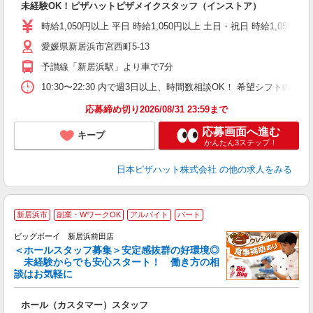
未経験OK！ピザハットピザメイクスタッフ（インストア）
友
躍
時給1,050円以上 平日 時給1,050円以上 土日・祝日 時給1,050円以
（
愛媛県新居浜市宮西町5-13
中
ル
予讃線「新居浜駅」より車で7分
険
日
10:30〜22:30 内で週3日以上、時間数相談OK！ 希望シフト
応募締め切り2026/08/31 23:59まで
応募画面へ進む
キープ
かんたん3ステップ！
日本ピザハット株式会社
の他の求人をみる
新居浜市
副業・WワークOK
アルバイト
パート
ビッグボーイ 新居浜前田店
＜ホールスタッフ募集＞安定感抜群の好環境◎
未経験からでも安心スタート！ 働き方の相
談はお気軽に
タ
ホール（カスタマー）スタッフ
未