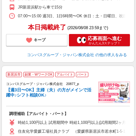
扶
JR新居浜駅から車で15分
07:00〜15:00 週3日、1日6時間〜OK 休日：土・日曜日、祝日
本日掲載終了
(2026/08/08 23:59まで)
応募画面へ進む
キープ
かんたん3ステップ！
コンパスグループ・ジャパン株式会社
の他の求人をみる
新居浜市
副業・WワークOK
アルバイト
パート
コンパスグループ・ジャパン株式会社 20877_p
く
【週3日〜OK】主婦（夫）の方がメインで活
躍中♪シフト相談OK♪
大
調理補助【アルバイト・パート】
入
歓
時給1,100円以上 試用期間中 時給1,100円以上(試用期間2ヶ月
～
住友化学愛媛工場社員クラブ （愛媛県新居浜市若水町1-5-1 
用