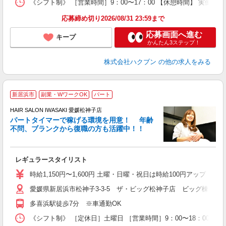
《シフト制》 ［営業時間］9：00〜17：00 【休憩時間】 実働6
応募締め切り2026/08/31 23:59まで
応募画面へ進む
キープ
かんたん3ステップ！
株式会社ハクブン
の他の求人をみる
新居浜市
副業・WワークOK
パート
シ
HAIR SALON IWASAKI 愛媛松神子店
パートタイマーで稼げる環境を用意！ 年齢
で
不問、ブランクから復職の方も活躍中！！
昇
レギュラースタイリスト
時給1,150円〜1,600円 土曜・日曜・祝日は時給100円アップ ※
愛媛県新居浜市松神子3-3-5 ザ・ビッグ松神子店 ビッグ棟
多喜浜駅徒歩7分 ※車通勤OK
《シフト制》 ［定休日］土曜日 ［営業時間］9：00〜18：00 ●