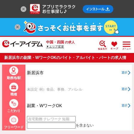
中国・四国
の求人
▼エリア変更
新居浜市の副業・WワークOKのバイト・アルバイト・パートの求人情
報一覧
新居浜市
選択
勤務地/駅
未設定
例）食品、事務、アパレル
選択
職種
副業・WワークOK
選択
こだわり
を含まない
フリーワード