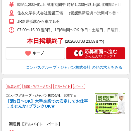
歓
時給1,200円以上 試用期間中 時給1,200円以上(試用期間2ヶ月
～
住友化学株式会社愛媛工場 （愛媛県新居浜市惣開町５番１号 
用
禁
JR新居浜駅から車で15分
07:00〜15:00 週3日、1日6時間〜OK 休日：土曜日、日曜日、
本日掲載終了
(2026/08/08 23:59まで)
応募画面へ進む
キープ
かんたん3ステップ！
コンパスグループ・ジャパン株式会社
の他の求人をみる
新居浜市
副業・WワークOK
アルバイト
パート
コンパスグループ・ジャパン株式会社 20877_p
く
【週3日〜OK】大手企業での安定してお仕事
しませんか♪ブランクOK★
大
調理員【アルバイト・パート】
入
歓