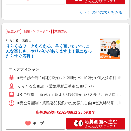
かんたん3ステップ！
りらく
の他の求人をみる
新居浜市
副業・WワークOK
業務委託
り
りらくる 宮西店
た
りらくるワークあるある、早く言いたい〜♪こ
んな楽しさ、やりがいがありますよ！気になっ
ー
たらすぐ応募！
る
エステティシャン
入
た
■完全歩合制 1施術(60分)：2,088円〜3,510円＋個人指名料 ※
主
りらくる宮西店 （愛媛県新居浜市宮西町1-1）
躍
額
JR 予讃線 「新居浜」駅より徒歩28分（バス停『西高入口』より徒
間
ス
■完全希望制：業務委託契約のため原則自由 ■営業時間帯（10:00
K.
応募締め切り2026/08/31 23:59まで
応募画面へ進む
キープ
かんたん3ステップ！