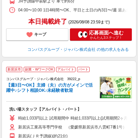
JR予讃線中萩駅より 車で約6分
ワ
04:00〜10:00 1日4時間〜OK、平日と土日の内3日〜/週 週あた
本日掲載終了
(2026/08/08 23:59まで)
応募画面へ進む
キープ
かんたん3ステップ！
コンパスグループ・ジャパン株式会社
の他の求人をみる
新居浜市
副業・WワークOK
アルバイト
パート
コンパスグループ・ジャパン株式会社 39222_p
く
【週3日〜OK】主婦（夫）の方がメインで活
躍中♪シフト相談OK♪未経験者歓迎
大
洗い場スタッフ【アルバイト・パート】
入
歓
時給1,033円以上 試用期間中 時給1,033円以上(試用期間2ヶ月
～
新居浜工業高等専門学校 （愛媛県新居浜市八雲町7番1号）
用
務
新居浜(ＪＲ予讃線)(約21分)