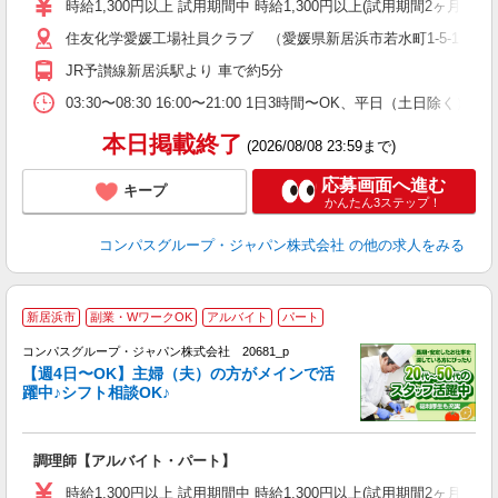
時給1,300円以上 試用期間中 時給1,300円以上(試用期間2ヶ月
～
住友化学愛媛工場社員クラブ （愛媛県新居浜市若水町1-5-1 
用
内
JR予讃線新居浜駅より 車で約5分
O
03:30〜08:30 16:00〜21:00 1日3時間〜OK、平日（土日除
本日掲載終了
(2026/08/08 23:59まで)
応募画面へ進む
キープ
かんたん3ステップ！
コンパスグループ・ジャパン株式会社
の他の求人をみる
新居浜市
副業・WワークOK
アルバイト
パート
コンパスグループ・ジャパン株式会社 20681_p
く
【週4日〜OK】主婦（夫）の方がメインで活
躍中♪シフト相談OK♪
大
調理師【アルバイト・パート】
入
歓
時給1,300円以上 試用期間中 時給1,300円以上(試用期間2ヶ月