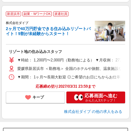
新居浜市
副業・WワークOK
派遣社員
せ
株式会社ダイブ
2ヶ月で40万円貯金できる住み込みリゾートバ
イト！9割が未経験からスタート！
き
リゾート地の住み込みスタッフ
未
～
▼時給： 1,200円〜2,000円（勤務地による） ▼月収例： 27万
内
愛媛県新居浜市 ＜勤務地＞ 全国のホテルや旅館、温泉施設など
O
▼期間： 1ヶ月〜長期大歓迎 ◎ご希望のお日にちからお仕事開始ができ
応募締め切り2027/03/31 23:59まで
応募画面へ進む
キープ
かんたん3ステップ！
株式会社ダイブ
の他の求人をみる