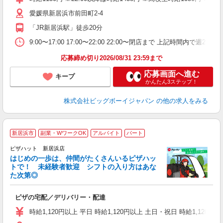
愛媛県新居浜市前田町2-4
「JR新居浜駅」徒歩20分
9:00〜17:00 17:00〜22:00 22:00〜閉店まで 上記時間
応募締め切り2026/08/31 23:59まで
応募画面へ進む
キープ
かんたん3ステップ！
株式会社ビッグボーイジャパン
の他の求人をみる
新居浜市
副業・WワークOK
アルバイト
パート
♪
ピザハット 新居浜店
はじめの一歩は、仲間がたくさんいるピザハッ
トで！ 未経験者歓迎 シフトの入り方はあな
れ
た次第◎
友
躍
ピザの宅配／デリバリー・配達
（
中
時給1,120円以上 平日 時給1,120円以上 土日・祝日 時給1,120円以
ル