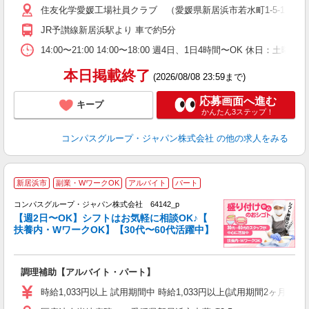
住友化学愛媛工場社員クラブ （愛媛県新居浜市若水町1-5-1 
用
K
JR予讃線新居浜駅より 車で約5分
な
14:00〜21:00 14:00〜18:00 週4日、1日4時間〜OK 休日
本日掲載終了
(2026/08/08 23:59まで)
応募画面へ進む
キープ
かんたん3ステップ！
コンパスグループ・ジャパン株式会社
の他の求人をみる
新居浜市
副業・WワークOK
アルバイト
パート
コンパスグループ・ジャパン株式会社 64142_p
く
【週2日〜OK】シフトはお気軽に相談OK♪【
扶養内・WワークOK】【30代〜60代活躍中】
大
調理補助【アルバイト・パート】
入
歓
時給1,033円以上 試用期間中 時給1,033円以上(試用期間2ヶ月
～