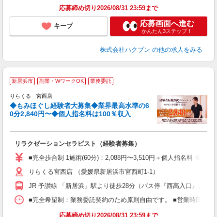
応募締め切り2026/08/31 23:59まで
応募画面へ進む
キープ
かんたん3ステップ！
株式会社ハクブン
の他の求人をみる
◆
新居浜市
副業・WワークOK
業務委託
円
りらくる 宮西店
◆もみほぐし経験者大募集◆業界最高水準の6
0分2,840円〜◆個人指名料は100％収入
に
間
リラクゼーションセラピスト（経験者募集）
入
た
■完全歩合制 1施術(60分)：2,088円〜3,510円＋個人指名料 
主
りらくる宮西店 （愛媛県新居浜市宮西町1-1）
躍
額
JR 予讃線 「新居浜」駅より徒歩28分（バス停『西高入口』より徒
間
ス
■完全希望制：業務委託契約のため原則自由です。 ■営業時間帯（9
K.
応募締め切り2026/08/31 23:59まで