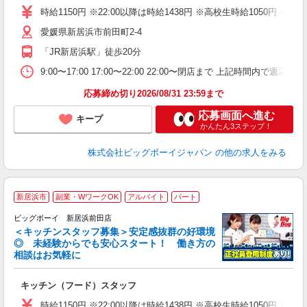
（
時給1150円 ※22:00以降は時給1438円 ※高校生時給105
愛媛県新居浜市前田町2-4
「JR新居浜駅」徒歩20分
9:00〜17:00 17:00〜22:00 22:00〜閉店まで 上記時間
応募締め切り2026/08/31 23:59まで
応募画面へ進む
キープ
かんたん3ステップ！
株式会社ビッグボーイジャパン
の他の求人をみる
新居浜市
副業・WワークOK
アルバイト
パート
ビッグボーイ 新居浜前田店
＜キッチンスタッフ募集＞安定感抜群の好環境
◎ 未経験からでも安心スタート！ 働き方の
相談はお気軽に
フ
キッチン（フード）スタッフ
未
（
時給1150円 ※22:00以降は時給1438円 ※高校生時給105