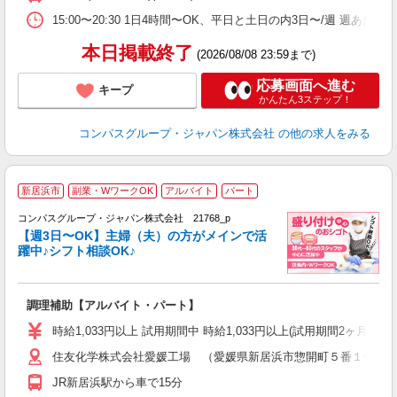
業
15:00〜20:30 1日4時間〜OK、平日と土日の内3日〜/週 週あた
本日掲載終了
(2026/08/08 23:59まで)
応募画面へ進む
キープ
かんたん3ステップ！
コンパスグループ・ジャパン株式会社
の他の求人をみる
新居浜市
副業・WワークOK
アルバイト
パート
コンパスグループ・ジャパン株式会社 21768_p
く
【週3日〜OK】主婦（夫）の方がメインで活
躍中♪シフト相談OK♪
大
調理補助【アルバイト・パート】
入
歓
時給1,033円以上 試用期間中 時給1,033円以上(試用期間2ヶ月
～
住友化学株式会社愛媛工場 （愛媛県新居浜市惣開町５番１号 
用
日
JR新居浜駅から車で15分
ー