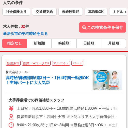
人気の条件
社会保険あり
交通費支給
未経験歓迎
車通勤OK
ミドル（
求人件数 :
32
件
この検索条件を保存
新居浜市の平均時給を見る
指定なし
新着順
時給順
日給順
月給順
新居浜市
副業・WワークOK
アルバイト
パート
株式会社ソール
高時給/葬儀補助/週3日〜・1日4時間〜勤務OK
ろ
！主婦パートに大人気◎
ご
大手葬儀場での葬儀補助スタッフ
職
0
土日祝：時給1,650円〜 18:00以降は時給1,800円〜 平日：時給1,
務
愛媛県新居浜市・四国中央市 ※上記エリアの大手葬儀会社・葬儀
平
8:00〜21:00の間で1日4〜8時間 ※勤務は週3日〜OK！
ど