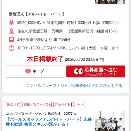
大
寮管理人【アルバイト・パート】
入
歓
時給1,033円以上 試用期間中 時給1,033円以上(試用期間2ヶ月
～
住友化学愛媛工場 秀明寮 （愛媛県新居浜市磯浦町13-36 住友
用
務
JR予讃線中萩駅より 車で約6分
バ
10:00〜15:00 1日5時間〜OK、シフト制（火曜・木曜 定休日
本日掲載終了
(2026/08/08 23:59まで)
応募画面へ進む
キープ
かんたん3ステップ！
コンパスグループ・ジャパン株式会社
の他の求人をみる
新居浜市
副業・WワークOK
アルバイト
パート
コンパスグループ・ジャパン株式会社 20877_p
く
【ホールスタッフ／アルバイト・パート】未経
験も歓迎♪接客スキルが活かせる！