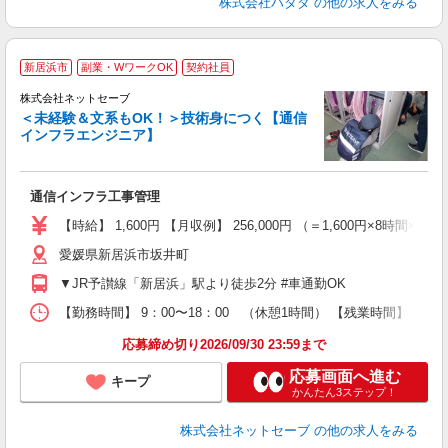
株式会社ハタダ
の他の求人をみる
新居浜市
副業・WワークOK
契約社員
株式会社ネットセーブ
充
＜未経験＆文系もOK！＞技術身につく【通信
即
インフラエンジニア】
経
婦
～
通信インフラ工事管理
務
業
【時給】 1,600円 【月収例】 256,000円 （＝1,600円×8
副
愛媛県新居浜市坂井町
研
▼JR予讃線「新居浜」駅より徒歩2分 #車通勤OK
【勤務時間】 9：00〜18：00 （休憩1時間） 【残業時間】 月
応募締め切り2026/09/30 23:59まで
応募画面へ進む
キープ
かんたん3ステップ！
株式会社ネットセーブ
の他の求人をみる