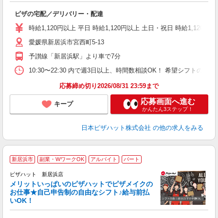
ね
ピザの宅配／デリバリー・配達
友
躍
時給1,120円以上 平日 時給1,120円以上 土日・祝日 時給1,120円以
（
愛媛県新居浜市宮西町5-13
中
業
予讃線「新居浜駅」より車で7分
保
生
10:30〜22:30 内で週3日以上、時間数相談OK！ 希望シフト
応募締め切り2026/08/31 23:59まで
応募画面へ進む
キープ
かんたん3ステップ！
日本ピザハット株式会社
の他の求人をみる
新居浜市
副業・WワークOK
アルバイト
パート
ピザハット 新居浜店
メリットいっぱいのピザハットでピザメイクの
お仕事★自己申告制の自由なシフト♪給与前払
いOK！
う
だ