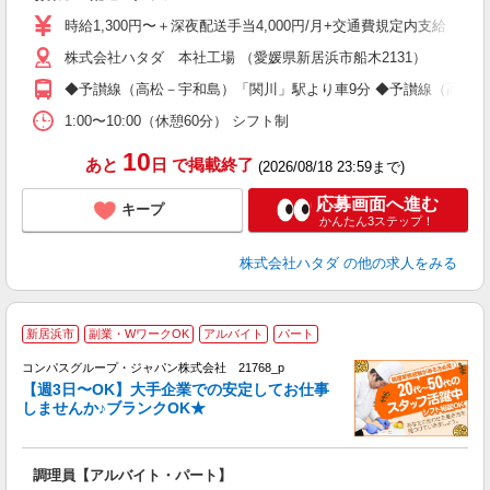
ト
時給1,300円〜＋深夜配送手当4,000円/月+交通費規定内支給 1
業
株式会社ハタダ 本社工場 （愛媛県新居浜市船木2131）
あ
◆予讃線（高松－宇和島）「関川」駅より車9分 ◆予讃線（高松－
1:00〜10:00（休憩60分） シフト制
10
あと
日
で掲載終了
(2026/08/18 23:59まで)
応募画面へ進む
キープ
かんたん3ステップ！
株式会社ハタダ
の他の求人をみる
新居浜市
副業・WワークOK
アルバイト
パート
コンパスグループ・ジャパン株式会社 21768_p
く
【週3日〜OK】大手企業での安定してお仕事
しませんか♪ブランクOK★
大
調理員【アルバイト・パート】
入