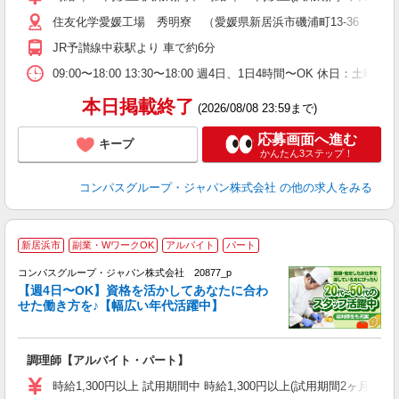
～
住友化学愛媛工場 秀明寮 （愛媛県新居浜市磯浦町13-36 住友
用
K
JR予讃線中萩駅より 車で約6分
な
09:00〜18:00 13:30〜18:00 週4日、1日4時間〜OK 休日
本日掲載終了
(2026/08/08 23:59まで)
応募画面へ進む
キープ
かんたん3ステップ！
コンパスグループ・ジャパン株式会社
の他の求人をみる
新居浜市
副業・WワークOK
アルバイト
パート
コンパスグループ・ジャパン株式会社 20877_p
く
【週4日〜OK】資格を活かしてあなたに合わ
せた働き方を♪【幅広い年代活躍中】
大
調理師【アルバイト・パート】
入
歓
時給1,300円以上 試用期間中 時給1,300円以上(試用期間2ヶ月
～