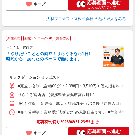
応募画面へ進む
キープ
かんたん3ステップ！
人材プロオフィス株式会社
の他の求人をみる
新居浜市
副業・WワークOK
業務委託
りらくる 宮西店
「やりたいこととの両立！りらくるなら1日1
時間から、あなたのペースで働けます。
日
リラクゼーションセラピスト
入
た
■完全歩合制 1施術(60分)：2,088円〜3,510円＋個人指名料 ※
主
りらくる宮西店 （愛媛県新居浜市宮西町1-1）
躍
額
JR 予讃線 「新居浜」駅より徒歩28分（バス停『西高入口』より徒
間
ス
■完全希望制：業務委託契約のため原則自由です。 ■営業時間帯（9
K.
応募締め切り2026/08/31 23:59まで
応募画面へ進む
キープ