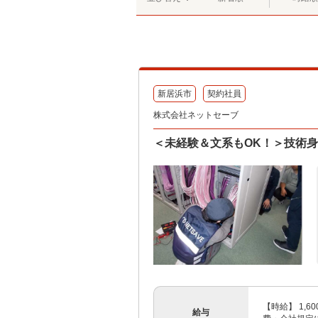
新居浜市
契約社員
株式会社ネットセーブ
＜未経験＆文系もOK！＞技術
【時給】 1,6
給与