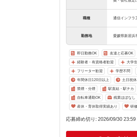
費・会社規定
職種
通信インフラ
勤務地
愛媛県新居浜
即日勤務OK
友達と応募OK
経験者・有資格者歓迎
大学
フリーター歓迎
学歴不問
年間休日120日以上
土日祝休
禁煙・分煙
駅直結・駅チカ
自転車通勤OK
残業ほぼなし
産休・育休取得実績あり
研
応募締め切り: 2026/09/30 23:5