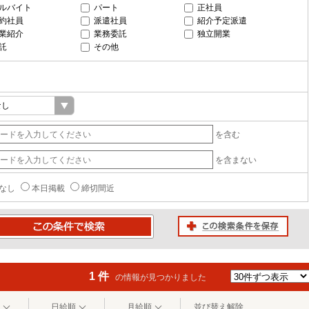
ルバイト
パート
正社員
約社員
派遣社員
紹介予定派遣
業紹介
業務委託
独立開業
託
その他
を含む
を含まない
なし
本日掲載
締切間近
この検索条件を保存
条件で検索
1 件
の情報が見つかりました
日給順
月給順
並び替え解除