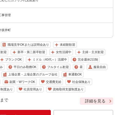
に応じたガソリン代支給あり
工事管理
市坂井町
職場見学OKまたは説明会あり
未経験歓迎
生歓迎
新卒・第二新卒歓迎
女性活躍中
主婦・主夫歓迎
ブランクOK
ミドル（40代～）活躍中
完全週休2日制
み
平日のみ勤務OK
フルタイム歓迎
昼
服装自由
上場企業・上場企業のグループ会社
車通勤OK
副業・WワークOK
交通費支給
社会保険あり
修制度あり
社員登用あり
資格取得支援制度あり
9 まで
詳細を見る