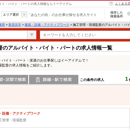
よくある
バイト・バイト・パートの求人情報ならイーアイデム
保存した
0
エリア選択
「あなたの街」のお仕事が探せる求人サイト
検索条件
媛県
>
新居浜市
>
建築・設備・アクティブワーク
> 施工管理・現場監督のアルバイト・バ
督のアルバイト・バイト・パートの求人情報一覧
・バイト・パート・派遣のお仕事探しはイーアイデムで！
場監督の求人情報をご紹介します。
1
この条件の求人
間で検索
路線・駅・駅で検索
・設備・アクティブワーク
工管理・現場監督