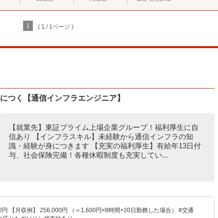
1
( 1 / 1ページ )
身につく【通信インフラエンジニア】
【就業先】東証プライム上場企業グループ！福利厚生に自
信あり 【インフラスキル】未経験から通信インフラの知
識・経験が身につきます 【充実の福利厚生】有給年13日付
与、社会保険完備！各種休暇制度も充実してい...
00円 【月収例】 256,000円 （＝1,600円×8時間×20日勤務した場合） #交通