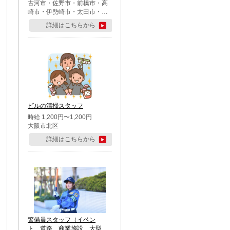
古河市・佐野市・前橋市・高
崎市・伊勢崎市・太田市・館
林市・藤岡市・大泉町・さい
詳細はこちらから
たま市北区・川越市・熊谷
市・行田市・秩父市・所沢
市・飯能市・東松山市・坂戸
市・鶴ケ島市・千葉市中央
区・市川市・松戸市・習志野
市・柏市・流山市・八千代
市・足立区・江戸川区・八王
子市・町田市
ビルの清掃スタッフ
時給 1,200円〜1,200円
大阪市北区
詳細はこちらから
警備員スタッフ（イベン
ト、道路、商業施設、大型