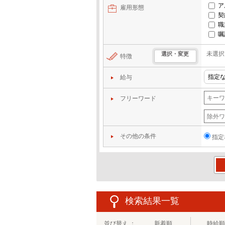
ア
雇用形態
契
職
嘱
未選択
選択・変更
特徴
給与
フリーワード
その他の条件
指定
この
検索結果一覧
並び替え ：
新着順
時給順