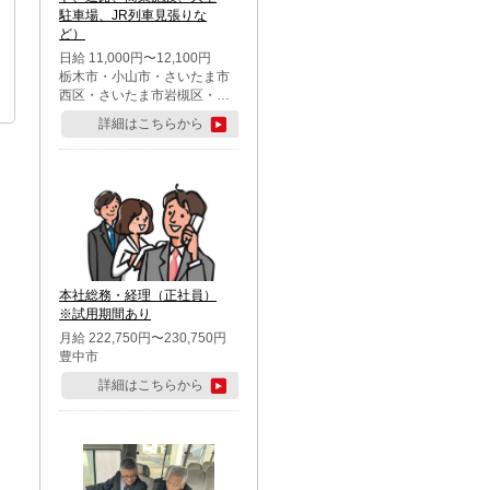
駐車場、JR列車見張りな
ど）
日給 11,000円〜12,100円
栃木市・小山市・さいたま市
西区・さいたま市岩槻区・久
喜市・蓮田市
詳細はこちらから
本社総務・経理（正社員）
※試用期間あり
月給 222,750円〜230,750円
豊中市
詳細はこちらから