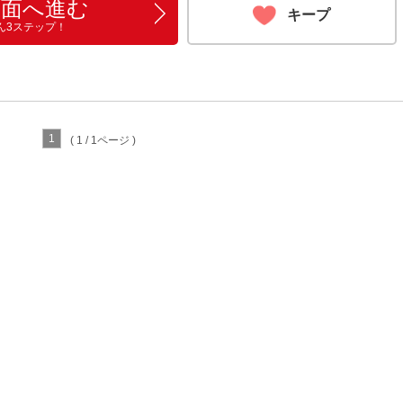
画面へ進む
キープ
ん3ステップ！
1
( 1 / 1ページ )