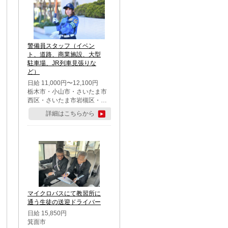
警備員スタッフ（イベン
ト、道路、商業施設、大型
駐車場、JR列車見張りな
ど）
日給 11,000円〜12,100円
栃木市・小山市・さいたま市
西区・さいたま市岩槻区・久
喜市・蓮田市
詳細はこちらから
マイクロバスにて教習所に
通う生徒の送迎ドライバー
日給 15,850円
箕面市