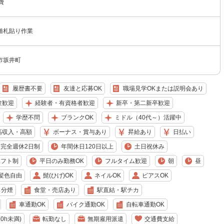
費
値札貼り作業
市坂井町
履歴書不要
友達と応募OK
職場見学OKまたは説明会あり
験歓迎
経験者・有資格者歓迎
新卒・第二新卒歓迎
学歴不問
ブランクOK
ミドル（40代～）活躍中
高収入・高額
ボーナス・賞与あり
昇給あり
日払い
完全週休2日制
年間休日120日以上
土日祝休み
シフト制
平日のみ勤務OK
フルタイム歓迎
朝
昼
髪色自由
髭(ひげ)OK
ネイルOK
ピアスOK
・分煙
食堂・売店あり
駅直結・駅チカ
車通勤OK
バイク通勤OK
自転車通勤OK
0h未満)
転勤なし
無期雇用派遣
交通費支給