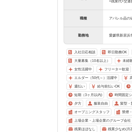
+残業代+交通
職種
アパレル品の
勤務地
愛媛県新居浜
入社日応相談
即日勤務OK
大量募集（10名以上）
未経
女性活躍中
フリーター歓迎
エルダー（50代～）活躍中
週払い
給与前払いOK
短期（3ヶ月以内)
時間固定
夕方
服装自由
髪型・
オープニングスタッフ
禁煙
上場企業・上場企業のグループ会社
残業ほぼなし
残業少なめ(月2