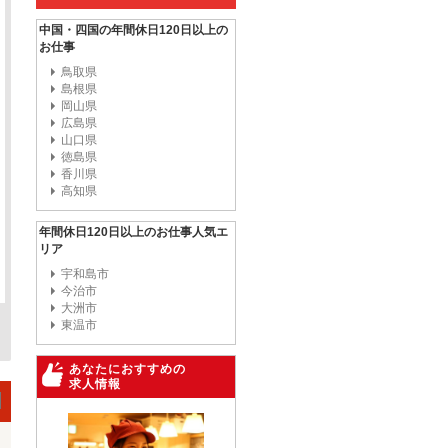
中国・四国の年間休日120日以上の
お仕事
鳥取県
島根県
岡山県
広島県
山口県
徳島県
香川県
高知県
年間休日120日以上のお仕事人気エ
リア
宇和島市
今治市
大洲市
東温市
あなたにおすすめの
求人情報