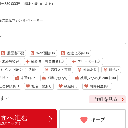
0円〜280,000円（経験・能力による）
品の製造マシンオペレーター
市
履歴書不要
Web面接OK
友達と応募OK
未経験歓迎
経験者・有資格者歓迎
フリーター歓迎
ミドル（40代～）活躍中
高収入・高額
昇給あり
週払い
日以上
車通勤OK
残業ほぼなし
残業少なめ(月20h未満)
社会保険あり
社宅・寮あり
制服貸与
研修制度あり
9 まで
詳細を見る
画面へ進む
キープ
ん3ステップ！