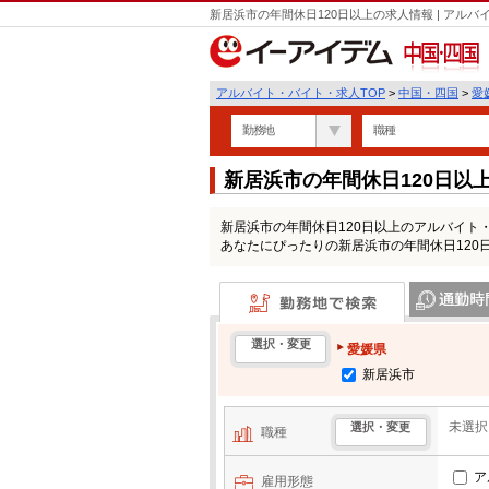
新居浜市の年間休日120日以上の求人情報 | アル
中国・四国
アルバイト・バイト・求人TOP
>
中国・四国
>
愛
勤務地
職種
新居浜市の年間休日120日以
新居浜市の年間休日120日以上のアルバイト
あなたにぴったりの新居浜市の年間休日120
勤務地で検索
通勤時間・区
選択・変更
愛媛県
新居浜市
未選択
選択・変更
職種
ア
雇用形態