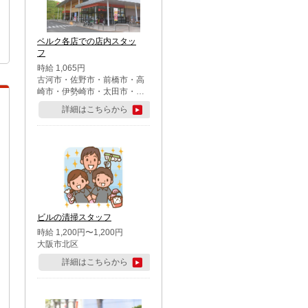
ベルク各店での店内スタッ
フ
時給 1,065円
古河市・佐野市・前橋市・高
崎市・伊勢崎市・太田市・館
林市・藤岡市・大泉町・さい
詳細はこちらから
たま市北区・川越市・熊谷
市・行田市・秩父市・所沢
市・飯能市・東松山市・坂戸
市・鶴ケ島市・千葉市中央
区・市川市・松戸市・習志野
市・柏市・流山市・八千代
市・足立区・江戸川区・八王
子市・町田市
ビルの清掃スタッフ
時給 1,200円〜1,200円
大阪市北区
詳細はこちらから