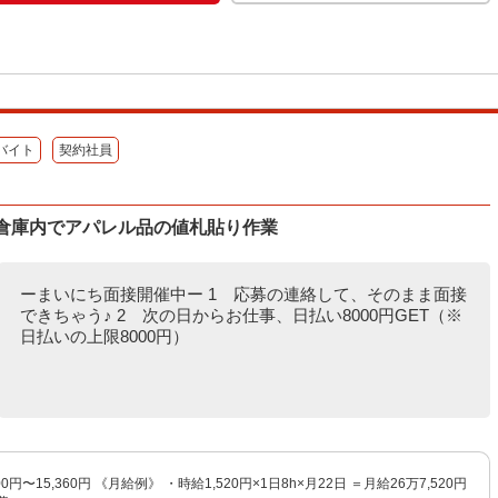
バイト
契約社員
)♪倉庫内でアパレル品の値札貼り作業
ーまいにち面接開催中ー 1 応募の連絡して、そのまま面接
できちゃう♪ 2 次の日からお仕事、日払い8000円GET（※
日払いの上限8000円）
0円〜15,360円 《月給例》 ・時給1,520円×1日8h×月22日 ＝月給26万7,520円