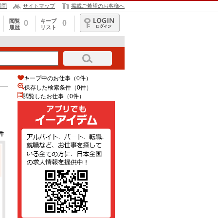
質問
サイトマップ
掲載ご希望のお客様へ
閲覧
キープ
0
0
履歴
リスト
ログイン
キープ中のお仕事（0件）
保存した検索条件（
0
件）
閲覧したお仕事（0件）
件