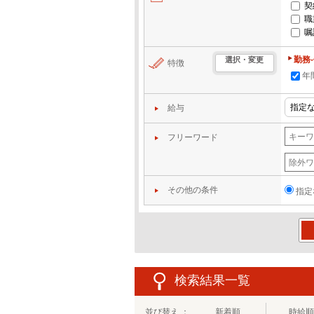
契
職
嘱
勤務
選択・変更
特徴
年
給与
フリーワード
その他の条件
指定
この
検索結果一覧
並び替え ：
新着順
時給順