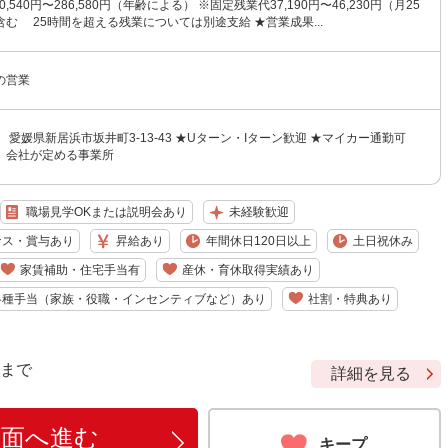
0,540円〜286,580円（年齢による） ※固定残業代37,190円〜46,230円（月25
む 25時間を超える残業については別途支給 ★営業成果...
の営業
 愛媛県新居浜市坂井町3-13-43 ★Uターン・Iターン歓迎 ★マイカー通勤可
】会社が定める事業所
職場見学OKまたは説明会あり
未経験歓迎
ナス・賞与あり
昇給あり
年間休日120日以上
土日祝休み
家賃補助・住宅手当有
産休・育休取得実績あり
各種手当（家族・役職・インセンティブなど）あり
社割・特典あり
9 まで
詳細を見る
画面へ進む
キープ