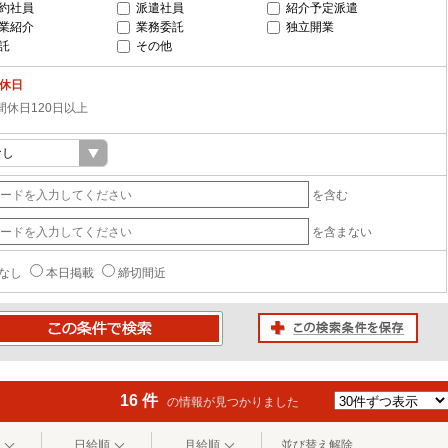
約社員
派遣社員
紹介予定派遣
業紹介
業務委託
独立開業
託
その他
-休日
間休日120日以上
を含む
を含まない
なし
本日掲載
締切間近
この検索条件を保存
条件で検索
16 件
の情報が見つかりました
日給順
月給順
並び替え解除