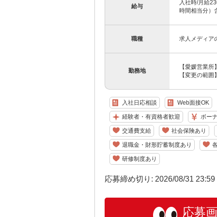
入社時/月給23
給与
時間相当分）含
職種
求人メディア
【愛媛営業所】
勤務地
【変更の範囲
入社日応相談
Web面接OK
経験者・有資格者歓迎
ボー
交通費支給
社会保険あり
退職金・財形貯蓄制度あり
研修制度あり
応募締め切り: 2026/08/31 23:5
応募