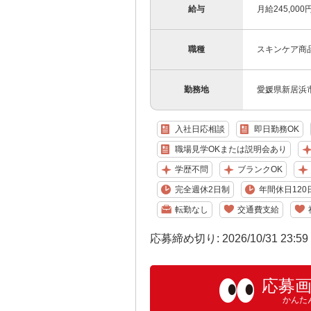
給与
月給245,00
職種
スキンケア商
勤務地
愛媛県新居浜
入社日応相談
即日勤務OK
職場見学OKまたは説明会あり
学歴不問
ブランクOK
完全週休2日制
年間休日120
転勤なし
交通費支給
応募締め切り: 2026/10/31 23:5
応募
かんた