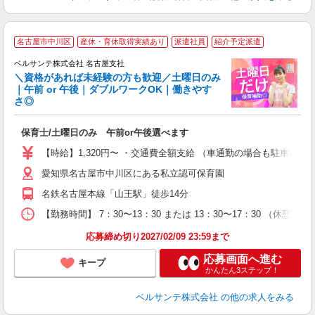
名古屋市中川区
産休・育休取得実績あり
派遣社員
紹介予定派遣
ベルサンテ株式会社 名古屋支社
＼資格があれば未経験の方も歓迎／土曜日のみ
｜午前 or 午後｜ダブルワークOK｜働きやす
せ
さ◎
未
入
保育士/土曜日のみ 午前or午後選べます
活
～
【時給】1,320円〜 ・交通費全額支給 （車通勤の場合も駐車場
あ
愛知県名古屋市中川区にある私立認可保育園
車
ク
名鉄名古屋本線「山王駅」徒歩14分
産
【勤務時間】 7：30〜13：30 または 13：30〜17：30 （休憩な
応募締め切り2027/02/09 23:59まで
応募画面へ進む
キープ
かんたん3ステップ！
ベルサンテ株式会社
の他の求人をみる