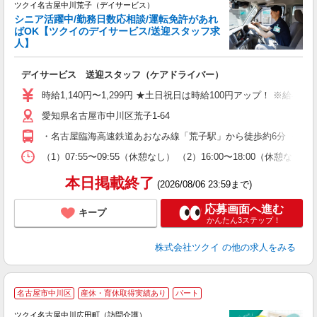
ツクイ名古屋中川荒子（デイサービス）
シニア活躍中/勤務日数応相談/運転免許があれ
ばOK【ツクイのデイサービス/送迎スタッフ求
人】
各
デイサービス 送迎スタッフ（ケアドライバー）
入
り
時給1,140円〜1,299円 ★土日祝日は時給100円アップ！ ※給
リ
愛知県名古屋市中川区荒子1-64
ー
O
・名古屋臨海高速鉄道あおなみ線「荒子駅」から徒歩約6分 ・名古
な
（1）07:55〜09:55（休憩なし） （2）16:00〜18:0
髪
本日掲載終了
(2026/08/06 23:59まで)
応募画面へ進む
キープ
かんたん3ステップ！
株式会社ツクイ
の他の求人をみる
名古屋市中川区
産休・育休取得実績あり
パート
ツクイ名古屋中川広田町（訪問介護）