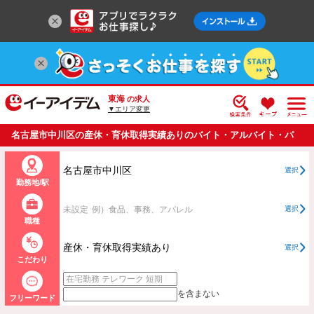
東海
の求人
▼エリア変更
名古屋市中川区の産休・育休取得実績ありのバイト・アルバイト・パ
ートの求人情報一覧
名古屋市中川区
選択
勤務地/駅
未設定
例）食品、事務、アパレル
選択
職種
産休・育休取得実績あり
選択
こだわり
を含まない
フリーワード