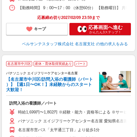
車
【勤務時間】 9：00〜17：00 （休憩60分） 【勤務曜日】 月曜日
度
応募締め切り2027/02/09 23:59まで
応募画面へ進む
キープ
かんたん3ステップ！
ベルサンテスタッフ株式会社 名古屋支社
の他の求人をみる
名古屋市中川区
産休・育休取得実績あり
パート
パナソニック エイジフリーケアセンター名古屋
【名古屋市中川区/訪問入浴の看護師（パート
）】【週1日〜OK！】未経験からのスタート
で
大歓迎！
す
訪問入浴の看護師／パート
未
実
時給1,699円〜1,802円 ※経験・能力・資格等による ※サービ
パナソニック エイジフリーケアセンター名古屋 愛知県名古屋市中川
名古屋市営バス「太平通三丁目」より徒歩1分