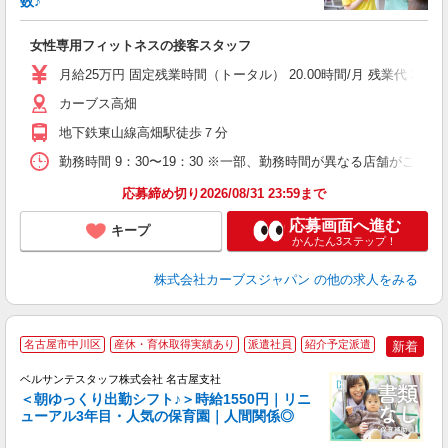
数♪
て
女性専用フィットネスの接客スタッフ
ボ
月給25万円 固定残業時間（トータル） 20.00時間/月 残業代
カーブス高畑
地下鉄東山線高畑駅徒歩７分
勤務時間 9：30〜19：30 ※一部、勤務時間が異なる店舗がございま
応募締め切り2026/08/31 23:59まで
応募画面へ進む
キープ
かんたん3ステップ！
株式会社カーブスジャパン
の他の求人をみる
2
名古屋市中川区
産休・育休取得実績あり
派遣社員
紹介予定派遣
新着
ベルサンテスタッフ株式会社 名古屋支社
＜朝ゆっくり出勤シフト♪＞時給1550円｜リニ
す
ューアル3年目・人気の保育園｜人間関係◎