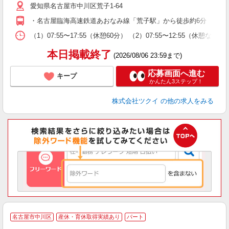
愛知県名古屋市中川区荒子1-64
ー
O
・名古屋臨海高速鉄道あおなみ線「荒子駅」から徒歩約6分 ・名古
な
（1）07:55〜17:55（休憩60分） （2）07:55〜12:55（休憩
髪
本日掲載終了
(2026/08/06 23:59まで)
応募画面へ進む
キープ
かんたん3ステップ！
株式会社ツクイ
の他の求人をみる
名古屋市中川区
産休・育休取得実績あり
パート