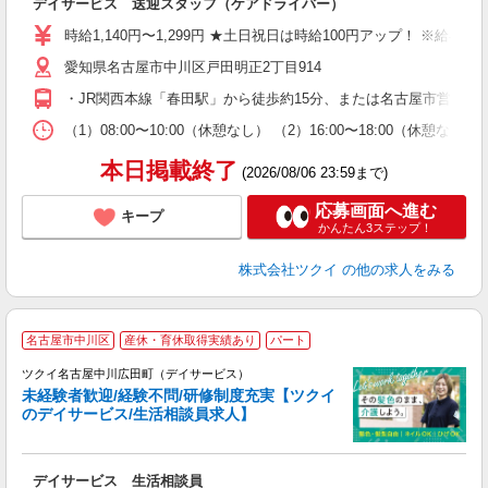
デイサービス 送迎スタッフ（ケアドライバー）
入
り
時給1,140円〜1,299円 ★土日祝日は時給100円アップ！ ※給
リ
愛知県名古屋市中川区戸田明正2丁目914
ー
O
・JR関西本線「春田駅」から徒歩約15分、または名古屋市営バス
な
（1）08:00〜10:00（休憩なし） （2）16:00〜18:0
髪
本日掲載終了
(2026/08/06 23:59まで)
応募画面へ進む
キープ
かんたん3ステップ！
株式会社ツクイ
の他の求人をみる
名古屋市中川区
産休・育休取得実績あり
パート
ツクイ名古屋中川広田町（デイサービス）
未経験者歓迎/経験不問/研修制度充実【ツクイ
のデイサービス/生活相談員求人】
各
デイサービス 生活相談員
入