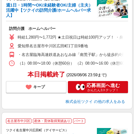
週1日・1時間〜OK/未経験者OK/主婦（主夫）
活躍中【ツクイの訪問介護/ホームヘルパー求
人】
各
訪問介護 ホームヘルパー
入
り
時給1,280円〜1,772円 ★土日祝日は時給100円アップ！ ・身体
リ
愛知県名古屋市中川区広田町1丁目9番地
ー
O
・名古屋臨海高速鉄道あおなみ線「南荒子駅」から徒歩約4分 ・名
な
（1）08:00〜18:00（休憩60分） （2）08:00〜16:00（休憩6
髪
本日掲載終了
(2026/08/06 23:59まで)
応募画面へ進む
キープ
かんたん3ステップ！
株式会社ツクイ
の他の求人をみる
名古屋市中川区
産休・育休取得実績あり
パート
ツクイ名古屋中川広田町（デイサービス）