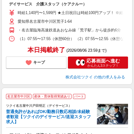
各
デイサービス 介護スタッフ（ケアクルー）
入
り
時給1,140円〜1,599円 ★土日祝日は時給100円アップ！ ※給
リ
愛知県名古屋市中川区荒子1-64
ー
O
・名古屋臨海高速鉄道あおなみ線「荒子駅」から徒歩約6分 ・名古
な
（1）07:55〜17:55（休憩60分） （2）07:55〜12:55（休
髪
本日掲載終了
(2026/08/06 23:59まで)
応募画面へ進む
キープ
かんたん3ステップ！
株式会社ツクイ
の他の求人をみる
名古屋市中川区
産休・育休取得実績あり
パート
ツクイ名古屋中川戸田明正（デイサービス）
普通免許があればOK/勤務日数応相談/未経験
者歓迎【ツクイのデイサービス/送迎スタッフ
求人】
各