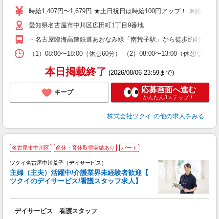
り
時給1,407円〜1,679円 ★土日祝日は時給100円アップ！ ※給
リ
愛知県名古屋市中川区広田町1丁目9番地
ー
O
・名古屋臨海高速鉄道あおなみ線「南荒子駅」から徒歩約4分 ・名
な
（1）08:00〜18:00（休憩60分） （2）08:00〜13:00（休憩
髪
本日掲載終了
(2026/08/06 23:59まで)
応募画面へ進む
キープ
かんたん3ステップ！
株式会社ツクイ
の他の求人をみる
名古屋市中川区
産休・育休取得実績あり
パート
ツクイ名古屋中川荒子（デイサービス）
主婦（主夫）活躍中/介護業界未経験者歓迎【
ツクイのデイサービス/看護スタッフ求人】
各
デイサービス 看護スタッフ
入