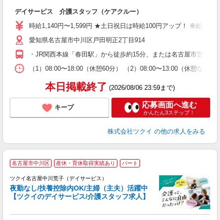
各
デイサービス 介護スタッフ（ケアクルー）
入
り
時給1,140円〜1,599円 ★土日祝日は時給100円アップ！ ※給
リ
愛知県名古屋市中川区戸田明正2丁目914
ー
O
・JR関西本線「春田駅」から徒歩約15分、または名古屋市営バス
な
（1）08:00〜18:00（休憩60分） （2）08:00〜13:00（休
髪
本日掲載終了
(2026/08/06 23:59まで)
応募画面へ進む
キープ
かんたん3ステップ！
株式会社ツクイ
の他の求人をみる
名古屋市中川区
産休・育休取得実績あり
パート
ツクイ名古屋中川荒子（デイサービス）
夜勤なし/扶養控除内OK/主婦（主夫）活躍中
【ツクイのデイサービス/介護スタッフ求人】