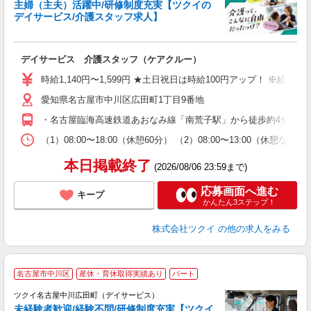
主婦（主夫）活躍中/研修制度充実【ツクイの
デイサービス/介護スタッフ求人】
各
デイサービス 介護スタッフ（ケアクルー）
入
り
時給1,140円〜1,599円 ★土日祝日は時給100円アップ！ ※給
リ
愛知県名古屋市中川区広田町1丁目9番地
ー
O
・名古屋臨海高速鉄道あおなみ線「南荒子駅」から徒歩約4分 ・名
な
（1）08:00〜18:00（休憩60分） （2）08:00〜13:00（休
髪
本日掲載終了
(2026/08/06 23:59まで)
応募画面へ進む
キープ
かんたん3ステップ！
株式会社ツクイ
の他の求人をみる
名古屋市中川区
産休・育休取得実績あり
パート
ツクイ名古屋中川広田町（デイサービス）
未経験者歓迎/経験不問/研修制度充実【ツクイ