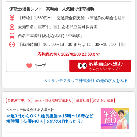
で
保育士/遅番シフト 高時給 人気園で保育補助
入
卒
【時給】1,550円〜 ・交通費全額支給 （車通勤の場合も駐車場
ク
0
愛知県名古屋市中川区にある私立認可保育園
平
西名古屋港線(あおなみ線)「中島駅」
K
以
【勤務時間】 10：30〜18：30 または 11：30〜18：30 【勤務
貯
応募締め切り2027/02/09 23:59まで
応募画面へ進む
キープ
かんたん3ステップ！
ベルサンテスタッフ株式会社
の他の求人をみる
名古屋市中川区
産休・育休取得実績あり
派遣社員
紹介予定派遣
ベルサンテ株式会社 名古屋支社
≪週3日からOK＊延長担当≫15時〜18時など
短時間｜扶養内OK｜のびのびゆったり♪
「