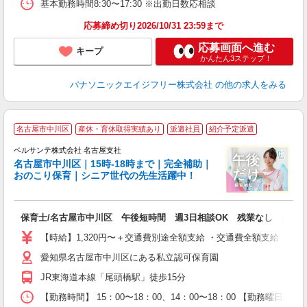
基本勤務時間8:30〜17:30 ※出勤日数応相談
応募締め切り2026/10/31 23:59まで
応募画面へ進む
キープ
かんたん3ステップ！
パナソニックエイジフリー株式会社
の他の求人をみる
名古屋市中川区
産休・育休取得実績あり
派遣社員
紹介予定派遣
ベルサンテ株式会社 名古屋支社
名古屋市中川区｜15時-18時まで｜完全補助｜
おのこり保育｜シニア世代の先生活躍中！
い
保育士/名古屋市中川区 午後短時間 週3日相談OK 残業なし 資格
入
活
【時給】1,320円〜＋交通費別途全額支給 ・交通費全額支給 （
～
愛知県名古屋市中川区にある私立認可保育園
あ
固
JR東海道本線「尾頭橋駅」徒歩15分
業
休
【勤務時間】 15：00〜18：00、14：00〜18：00 【勤務曜