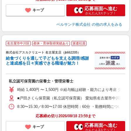
応募画面へ進む
キープ
かんたん3ステップ！
ベルサンテ株式会社
の他の求人をみる
名古屋市中川区
産休・育休取得実績あり
派遣社員
株式会社アスカクリエート 名古屋支店（jb662205）
給食づくりを通して子どもを支える調理/感謝
と達成感を日々実感できる職場が魅力！
面
私立認可保育園の栄養士・管理栄養士
入
不
時給 1,400円 〜 1,500円 ※給与幅は経験・能力により考慮 
な
■戸田さくら保育園（私立認可保育園） 愛知県名古屋市中川区供米田
取
8:30〜15:30／8:00〜17:00 休憩時間：60分 ・勤務時間につい
応募締め切り2026/08/18 23:59まで
応募画面へ進む
キープ
かんたん3ステップ！