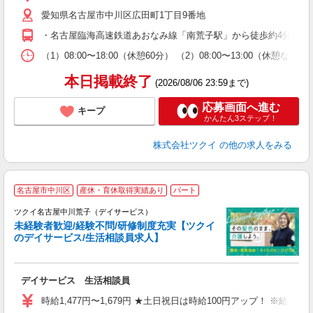
リ
愛知県名古屋市中川区広田町1丁目9番地
ー
O
・名古屋臨海高速鉄道あおなみ線「南荒子駅」から徒歩約4分 ・名
な
（1）08:00〜18:00（休憩60分） （2）08:00〜13:00（休
髪
本日掲載終了
(2026/08/06 23:59まで)
応募画面へ進む
キープ
かんたん3ステップ！
株式会社ツクイ
の他の求人をみる
名古屋市中川区
産休・育休取得実績あり
パート
ツクイ名古屋中川荒子（デイサービス）
未経験者歓迎/経験不問/研修制度充実【ツクイ
のデイサービス/生活相談員求人】
各
デイサービス 生活相談員
入
り
時給1,477円〜1,679円 ★土日祝日は時給100円アップ！ ※給
リ