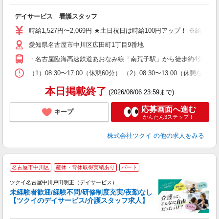
各
デイサービス 看護スタッフ
入
り
時給1,527円〜2,069円 ★土日祝日は時給100円アップ！ ※給
リ
愛知県名古屋市中川区広田町1丁目9番地
ー
O
・名古屋臨海高速鉄道あおなみ線「南荒子駅」から徒歩約4分 ・名
な
（1）08:30〜17:00（休憩60分） （2）08:30〜13:00（休
髪
本日掲載終了
(2026/08/06 23:59まで)
応募画面へ進む
キープ
かんたん3ステップ！
株式会社ツクイ
の他の求人をみる
名古屋市中川区
産休・育休取得実績あり
パート
ツクイ名古屋中川戸田明正（デイサービス）
未経験者歓迎/経験不問/研修制度充実/夜勤なし
【ツクイのデイサービス/介護スタッフ求人】