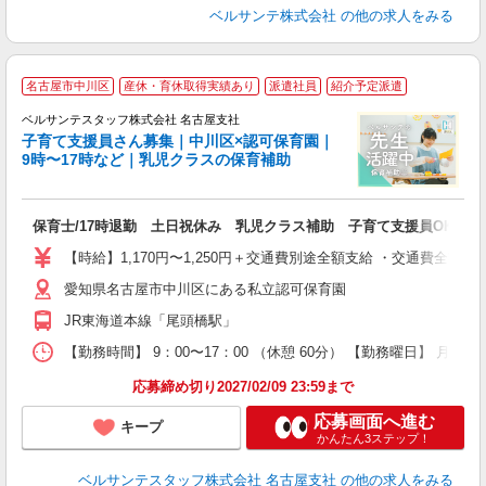
ベルサンテ株式会社
の他の求人をみる
名古屋市中川区
産休・育休取得実績あり
派遣社員
紹介予定派遣
ベルサンテスタッフ株式会社 名古屋支社
子育て支援員さん募集｜中川区×認可保育園｜
9時〜17時など｜乳児クラスの保育補助
い
保育士/17時退勤 土日祝休み 乳児クラス補助 子育て支援員OK
入
卒
【時給】1,170円〜1,250円＋交通費別途全額支給 ・交通費全
ク
愛知県名古屋市中川区にある私立認可保育園
0
平
JR東海道本線「尾頭橋駅」
K
以
【勤務時間】 9：00〜17：00 （休憩 60分） 【勤務曜日】 月曜
貯
応募締め切り2027/02/09 23:59まで
応募画面へ進む
キープ
かんたん3ステップ！
ベルサンテスタッフ株式会社 名古屋支社
の他の求人をみる