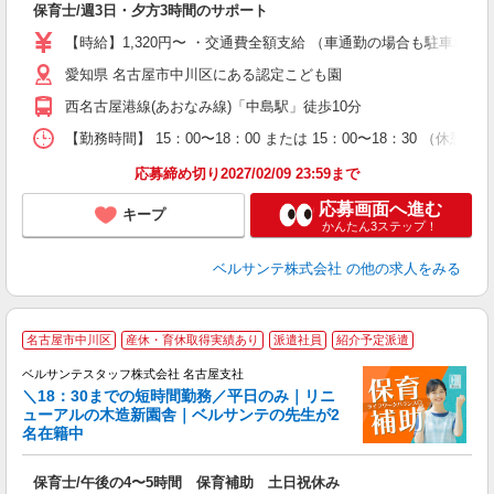
保育士/週3日・夕方3時間のサポート
入
活
【時給】1,320円〜 ・交通費全額支給 （車通勤の場合も駐車場
～
愛知県 名古屋市中川区にある認定こども園
あ
固
西名古屋港線(あおなみ線)「中島駅」徒歩10分
K
以
【勤務時間】 15：00〜18：00 または 15：00〜18：30 （
貯
応募締め切り2027/02/09 23:59まで
応募画面へ進む
キープ
かんたん3ステップ！
ベルサンテ株式会社
の他の求人をみる
名古屋市中川区
産休・育休取得実績あり
派遣社員
紹介予定派遣
保
0
ベルサンテスタッフ株式会社 名古屋支社
方
＼18：30までの短時間勤務／平日のみ｜リニ
ューアルの木造新園舎｜ベルサンテの先生が2
育
名在籍中
材
入
保育士/午後の4〜5時間 保育補助 土日祝休み
卒