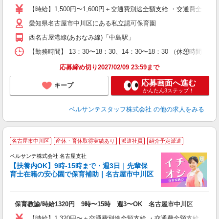
ク
【時給】1,500円〜1,600円＋交通費別途全額支給 ・交通費全
0
愛知県名古屋市中川区にある私立認可保育園
h
通
西名古屋港線(あおなみ線)「中島駅」
録
実
【勤務時間】 13：30〜18：30、14：30〜18：30 （休憩時間
応募締め切り2027/02/09 23:59まで
応募画面へ進む
キープ
かんたん3ステップ！
ベルサンテスタッフ株式会社
の他の求人をみる
＊
名古屋市中川区
産休・育休取得実績あり
派遣社員
紹介予定派遣
時
ベルサンテ株式会社 名古屋支社
【扶養内OK】9時-15時まで・週3日｜先輩保
育士在籍の安心園で保育補助｜名古屋市中川区
お
O
入
保育教諭/時給1320円 9時〜15時 週3〜OK 名古屋市中川区
活
～
【時給】1,320円〜＋交通費別途全額支給 ・交通費全額支給 （