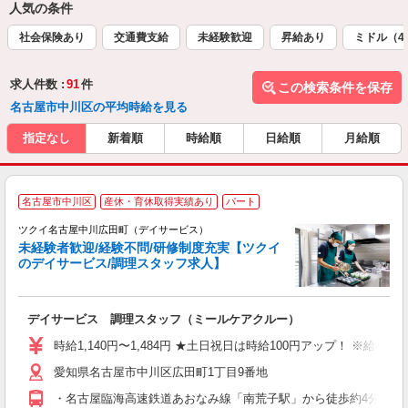
人気の条件
社会保険あり
交通費支給
未経験歓迎
昇給あり
ミドル（4
求人件数 :
91
件
この検索条件を保存
名古屋市中川区の平均時給を見る
指定なし
新着順
時給順
日給順
月給順
名古屋市中川区
産休・育休取得実績あり
パート
ツクイ名古屋中川広田町（デイサービス）
未経験者歓迎/経験不問/研修制度充実【ツクイ
のデイサービス/調理スタッフ求人】
各
デイサービス 調理スタッフ（ミールケアクルー）
入
り
時給1,140円〜1,484円 ★土日祝日は時給100円アップ！ ※給
リ
愛知県名古屋市中川区広田町1丁目9番地
ー
O
・名古屋臨海高速鉄道あおなみ線「南荒子駅」から徒歩約4分 ・名