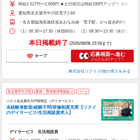
り
時給1,527円〜2,069円 ★土日祝日は時給100円アップ！ ※給
リ
愛知県名古屋市中川区荒子1-64
ー
O
・名古屋臨海高速鉄道あおなみ線「荒子駅」から徒歩約6分 ・名古
な
（1）08:30〜17:30（休憩60分） （2）08:30〜13:30（
髪
本日掲載終了
(2026/08/06 23:59まで)
応募画面へ進む
キープ
かんたん3ステップ！
株式会社ツクイ
の他の求人をみる
名古屋市中川区
産休・育休取得実績あり
パート
ツクイ名古屋中川戸田明正（デイサービス）
未経験者歓迎/経験不問/研修制度充実【ツクイ
のデイサービス/生活相談員求人】
各
デイサービス 生活相談員
入
り