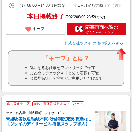
な
（1）09:00〜14:30（休憩なし） ※1ヶ月変形労働時間（週実
髪
本日掲載終了
(2026/08/06 23:59まで)
応募画面へ進む
キープ
かんたん3ステップ！
株式会社ツクイ
の他の求人をみる
「キープ」とは？
気になるお仕事をワンクリックで保存
まとめてチェック＆まとめて応募も可能
会員登録無しで今すぐご利用いただけます
名古屋市中川区
産休・育休取得実績あり
パート
ツクイ名古屋中川広田町（デイサービス）
未経験者歓迎/経験不問/研修制度充実/夜勤なし
【ツクイのデイサービス/看護スタッフ求人】