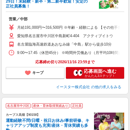
29日！未経験・新卒・第二新卒歓迎！安定の
雰
正社員募集！
境
営業／中部
昇
月給191,000円〜316,500円 ※年齢・経験による 【その他手当
愛知県名古屋市中川区中島新町4-404 アクティブイトウ
イ
名古屋臨海高速鉄道あおなみ線「中島」駅から徒歩10分
9:00〜17:45（休憩45分） ※時間外労働あり（月平均10時間）
応募締め切り2026/11/16 23:59まで
応募画面へ進む
キープ
かんたん3ステップ！
イースター株式会社
の他の求人をみる
名古屋市中川区
産休・育休取得実績あり
正社員
カーブス高畑【90158】
運動経験不問/日曜・祝日お休み/事前研修、キ
ャリアアップ制度も充実/産休・育休実績も多