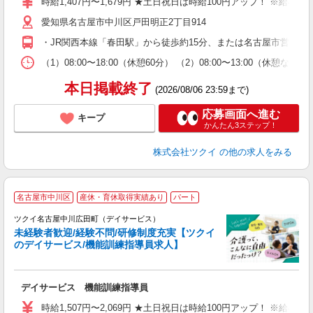
時給1,407円〜1,679円 ★土日祝日は時給100円アップ！ ※給
リ
愛知県名古屋市中川区戸田明正2丁目914
ー
O
・JR関西本線「春田駅」から徒歩約15分、または名古屋市営バス
な
（1）08:00〜18:00（休憩60分） （2）08:00〜13:00（休
髪
本日掲載終了
(2026/08/06 23:59まで)
応募画面へ進む
キープ
かんたん3ステップ！
株式会社ツクイ
の他の求人をみる
名古屋市中川区
産休・育休取得実績あり
パート
ツクイ名古屋中川広田町（デイサービス）
未経験者歓迎/経験不問/研修制度充実【ツクイ
のデイサービス/機能訓練指導員求人】
各
デイサービス 機能訓練指導員
入
り
時給1,507円〜2,069円 ★土日祝日は時給100円アップ！ ※給