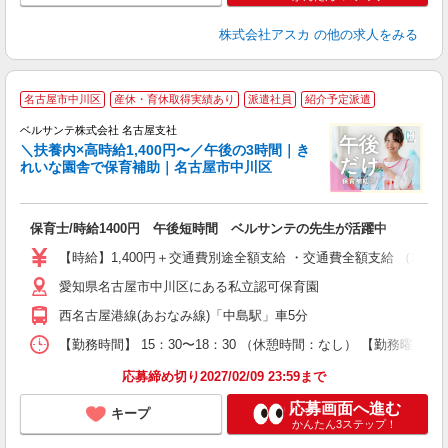
株式会社アスカ
の他の求人をみる
名古屋市中川区
産休・育休取得実績あり
派遣社員
紹介予定派遣
到
ベルサンテ株式会社 名古屋支社
＼扶養内×高時給1,400円〜／午後の3時間｜き
れいな園舎で保育補助｜名古屋市中川区
て
短
入
保育士/時給1400円 午後短時間 ベルサンテの先生が活躍中
卒
ク
【時給】1,400円＋交通費別途全額支給 ・交通費全額支給 （車
0
愛知県名古屋市中川区にある私立認可保育園
間
通
西名古屋港線(あおなみ線)「中島駅」車5分
録
度
【勤務時間】 15：30〜18：30 （休憩時間：なし） 【勤務曜
応募締め切り2027/02/09 23:59まで
応募画面へ進む
キープ
かんたん3ステップ！