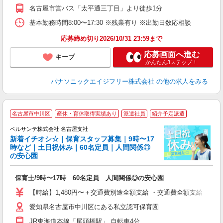
名古屋市営バス「太平通三丁目」より徒歩1分
基本勤務時間8:00〜17:30 ※残業有り ※出勤日数応相談
応募締め切り2026/10/31 23:59まで
応募画面へ進む
キープ
かんたん3ステップ！
パナソニックエイジフリー株式会社
の他の求人をみる
名古屋市中川区
産休・育休取得実績あり
派遣社員
紹介予定派遣
ベルサンテ株式会社 名古屋支社
新着イチオシ☆｜保育スタッフ募集｜9時〜17
時など｜土日祝休み｜60名定員｜人間関係◎
の安心園
間
保育士/9時〜17時 60名定員 人間関係◎の安心園
入
活
【時給】1,480円〜＋交通費別途全額支給 ・交通費全額支給 （
～
愛知県名古屋市中川区にある私立認可保育園
あ
服
JR東海道本線「尾頭橋駅」 自転車4分