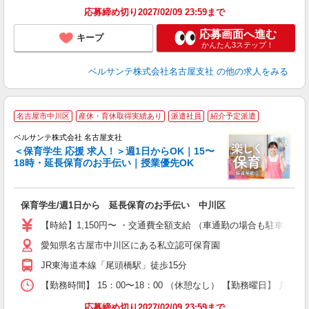
応募締め切り2027/02/09 23:59まで
応募画面へ進む
キープ
かんたん3ステップ！
ベルサンテ株式会社名古屋支社
の他の求人をみる
＼
名古屋市中川区
産休・育休取得実績あり
派遣社員
紹介予定派遣
ベルサンテ株式会社 名古屋支社
＜保育学生 応援 求人！＞週1日からOK｜15〜
18時・延長保育のお手伝い｜授業優先OK
安
保育学生/週1日から 延長保育のお手伝い 中川区
入
活
【時給】1,150円〜 ・交通費全額支給 （車通勤の場合も駐車場
～
愛知県名古屋市中川区にある私立認可保育園
あ
内
JR東海道本線「尾頭橋駅」徒歩15分
K
勤
【勤務時間】 15：00〜18：00 （休憩なし） 【勤務曜日】 月
応募締め切り2027/02/09 23:59まで