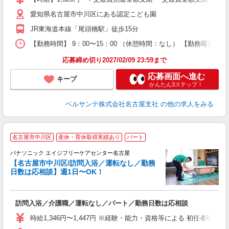
あ
愛知県名古屋市中川区にある認定こども園
平
な
JR東海道本線「尾頭橋駅」徒歩15分
研
【勤務時間】 9：00〜15：00 （休憩時間：なし） 【勤務曜日
応募締め切り2027/02/09 23:59まで
応募画面へ進む
キープ
かんたん3ステップ！
ベルサンテ株式会社名古屋支社
の他の求人をみる
名古屋市中川区
産休・育休取得実績あり
パート
パナソニック エイジフリーケアセンター名古屋
【名古屋市中川区/訪問入浴／運転なし／勤務
日数は応相談】週1日〜OK！
未
訪問入浴／介護職／運転なし／パート／勤務日数は応相談
実
ク
時給1,346円〜1,447円 ※経験・能力・資格等による 初任者研修 