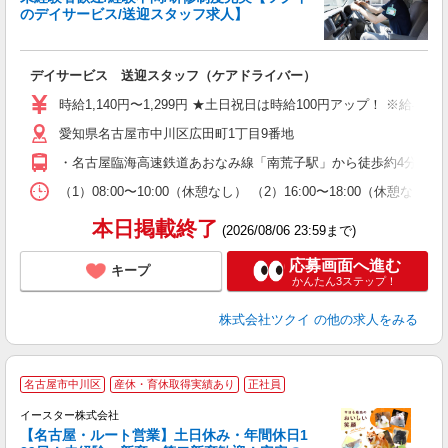
のデイサービス/送迎スタッフ求人】
各
デイサービス 送迎スタッフ（ケアドライバー）
入
り
時給1,140円〜1,299円 ★土日祝日は時給100円アップ！ ※給
リ
愛知県名古屋市中川区広田町1丁目9番地
ー
O
・名古屋臨海高速鉄道あおなみ線「南荒子駅」から徒歩約4分 ・名
な
（1）08:00〜10:00（休憩なし） （2）16:00〜18:00
髪
本日掲載終了
(2026/08/06 23:59まで)
応募画面へ進む
キープ
かんたん3ステップ！
株式会社ツクイ
の他の求人をみる
名古屋市中川区
産休・育休取得実績あり
正社員
イースター株式会社
【名古屋・ルート営業】土日休み・年間休日1