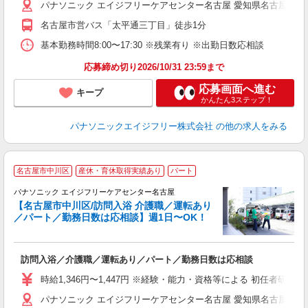
パナソニック エイジフリーケアセンター名古屋 愛知県名古屋市中川
名古屋市営バス「太平通三丁目」徒歩1分
基本勤務時間8:00〜17:30 ※残業有り ※出勤日数応相談
応募締め切り2026/10/31 23:59まで
応募画面へ進む
キープ
かんたん3ステップ！
パナソニックエイジフリー株式会社
の他の求人をみる
名古屋市中川区
産休・育休取得実績あり
パート
パナソニック エイジフリーケアセンター名古屋
【名古屋市中川区/訪問入浴 介護職／運転あり
／パート／勤務日数は応相談】週1日〜OK！
で
す
訪問入浴／介護職／運転あり／パート／勤務日数は応相談
未
実
時給1,346円〜1,447円 ※経験・能力・資格等による 初任者研修 
ク
パナソニック エイジフリーケアセンター名古屋 愛知県名古屋市中川